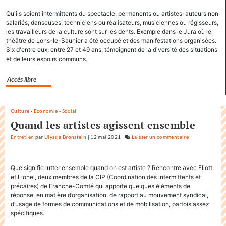
accapare
Qu'ils soient intermittents du spectacle, permanents ou artistes-auteurs non
le
salariés, danseuses, techniciens ou réalisateurs, musiciennes ou régisseurs,
titre
les travailleurs de la culture sont sur les dents. Exemple dans le Jura où le
«
théâtre de Lons-le-Saunier a été occupé et des manifestations organisées.
Factuel
Six d'entre eux, entre 27 et 49 ans, témoignent de la diversité des situations
»
et de leurs espoirs communs.
dans
Accès libre
sa
communication
Culture
-
Economie
-
Social
Quand les artistes agissent ensemble
Entretien
par
Ulyssia Bronstein
|
12 mai 2021
|
Laisser un commentaire
on
Factuel.media
accapare
Que signifie lutter ensemble quand on est artiste ? Rencontre avec Eliott
le
et Lionel, deux membres de la CIP (Coor­dination des intermittents et
titre
précaires) de Franche-Comté qui apporte quelques éléments de
«
réponse, en matière d’organisation, de rapport au mouvement syndical,
Factuel
d’usage de formes de communications et de mobilisation, parfois assez
»
spécifiques.
dans