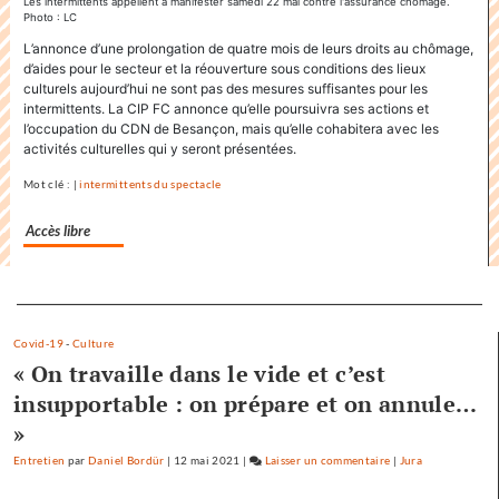
Les intermittents appellent à manifester samedi 22 mai contre l'assurance chômage.
Photo : LC
le
titre
L’annonce d’une prolongation de quatre mois de leurs droits au chômage,
d’aides pour le secteur et la réouverture sous conditions des lieux
«
culturels aujourd’hui ne sont pas des mesures suffisantes pour les
Factuel
intermittents. La CIP FC annonce qu’elle poursuivra ses actions et
»
l’occupation du CDN de Besançon, mais qu’elle cohabitera avec les
dans
activités culturelles qui y seront présentées.
sa
communication
Mot clé : |
intermittents du spectacle
Accès libre
Separateur
Covid-19
-
Culture
« On travaille dans le vide et c’est
insupportable : on prépare et on annule…
»
Entretien
par
Daniel Bordür
|
12 mai 2021
|
Laisser un commentaire
on
|
Jura
Factuel.media