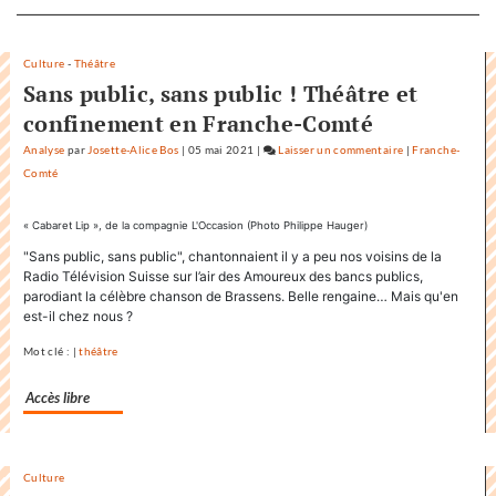
Separateur
Culture
-
Théâtre
Sans public, sans public ! Théâtre et
confinement en Franche-Comté
Analyse
par
Josette-Alice Bos
|
05 mai 2021
|
Laisser un commentaire
on
|
Franche-
Comté
Factuel.media
accapare
le
« Cabaret Lip », de la compagnie L'Occasion (Photo Philippe Hauger)
titre
"Sans public, sans public", chantonnaient il y a peu nos voisins de la
«
Radio Télévision Suisse sur l’air des Amoureux des bancs publics,
Factuel
parodiant la célèbre chanson de Brassens. Belle rengaine… Mais qu'en
»
est-il chez nous ?
dans
Mot clé : |
théâtre
sa
communication
Accès libre
Culture