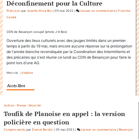
Déconfinement pour la Culture
Précision
par
Josette-Alice Bos
|
05 mai 2021
|
Laisser un commentaire
on
|
Franche-
Comté
Factuel.media
accapare
le
CDN de Besançon occupé (photo J-A Bos)
titre
Ouverture des lieux culturels avec des jauges limités dans un premier
«
temps à partir du 19 mai, mais encore aucune réponse sur la prolongation
Factuel
de l'année blanche revendiquée par la Coordination des Intermittents et
»
des précaires qui s'est réunie ce lundi au CDN de Besançon pour faire le
point lors d'une AG.
dans
sa
Mot clé : |
théâtre
communication
Accès libre
Justice
-
Presse
-
Sécurité
Toufik de Planoise en appel : la version
policière en question
Compte-rendu
par
Daniel Bordür
|
05 mai 2021
|
Laisser un commentaire
on
|
Besançon
Factuel.media