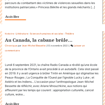
Factuel
parcours du combattant des victimes de violences sexuelles dans les
»
institutions patriarcales.« Princess Békille et les grands méchants […]
dans
sa
Accès libre
communication
histoire
-
Littérature
-
Sciences humaines et sociales
-
Théâtre
Au Canada, la cabane brûle…
Chronique
par
Jean-Michel Bessette
|
01 novembre 2021
|
Laisser un
commentaire
on
Factuel.media
accapare
Lundi 6 septembre 2021, la chaîne Radio Canada a révélé qu’une école
le
de la province de l’Ontario avait procédé à un autodafé. Cela s’est passé
titre
en 2019. Il y avait urgence à brûler Tintin en Amérique qui stigmatise les
«
Peaux-Rouges ; La Conquête de l’Ouest par l’ignoble Lucky Luke ; et
Factuel
Astérix et les Indiens... L'occasion pour l'anthropologue Jean-Michel
»
Bessette de réfléchir, avec Ariane Mnouchkine, aux notions qui
affleurent par les temps qui courent : appropriation culturelle, cancel
dans
culture, woke...
sa
communication
Accès libre