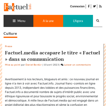
Accéder
facebook
twitter
Flu
au
Connexion
de
contenu
pub
Recherch
lance
Menu
A la une
L'Agora
Culture
Presse
Factuel.media accapare le titre « Factuel
» dans sa communication
Mise au point
par
Daniel Bordür
|
10 avril 2023
|
Laisser un commentaire
on
Factuel.medi
accapare
Avertissement à nos lecteurs, blogueurs et amis : ce nouveau journal en
le
ligne n'a rien à voir avec Factuel.info. Journal franc-comtois en ligne
titre
depuis 2013, indépendant des lobbies et des puissances financières,
«
Factuel.info a documenté nombre de sujets d'intérêt public avec une
Factuel
éthique rigoureuse et pour boussole le progrès social, environnemental
»
et démocratique. A mille lieux de Factuel.media qui est engagé dans un
projet éditorial des plus réactionnaires et sème la confusion en
dans