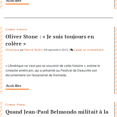
Accès libre
communica
Separateur
Cinéma
-
histoire
Oliver Stone : « Je suis toujours en
colère »
Chronique
par
Patrick Tardit
|
08 septembre 2021
|
Laisser un commentaire
on
Factuel.m
accapare
« L’Amérique ne veut pas se souvenir de cette histoire », estime le
le
cinéaste américain, qui a présenté au Festival de Deauville son
titre
documentaire sur l’assassinat de Kennedy.
«
Factuel
Accès libre
»
dans
sa
Cinéma
-
Presse
communic
Quand Jean-Paul Belmondo militait à la