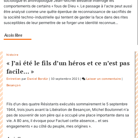
sociologue et anthropologue Jean-Michel Bessette interroge les
Factu
comportements de certains « fous de Dieu ». Le passage à l'acte peut aussi
être analysé comme une quête éperdue de reconnaissance de sacrifiés de
»
la société techno-industrielle qui tentent de garder la face dans des rites
dans
susceptibles de leur permettre de se forger une identité reconnue...
sa
comm
Accès libre
histoire
« J’ai été le fils d’un héros et ce n’est pas
facile… »
Entretien
par
Daniel Bordür
|
10 septembre 2021
|
Laisser un commentaire
on
|
Besançon
Factuel.me
accapare
le
Fils d'un des quatre Résistants exécutés sommairement le 5 septembre
titre
1944, trois jours avant la Libération de Besançon, Michel Boutonnet n'a
«
pas de souvenir de son père qui a occupé une place importante dans sa
Factuel
vie. A 80 ans, il évoque pour Factuel cette absence... et ses
»
engagements « au côté du peuple, mes origines ».
dans
sa