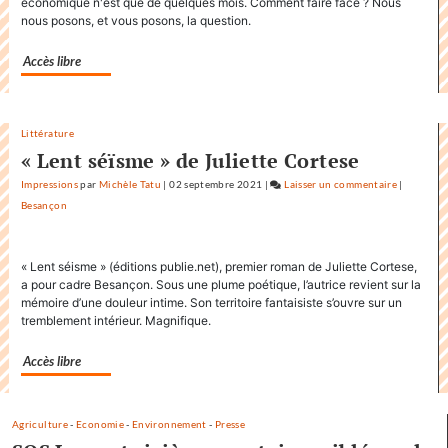
économique n'est que de quelques mois. Comment faire face ? Nous
»
nous posons, et vous posons, la question.
dans
sa
Accès libre
communicati
Littérature
« Lent séïsme » de Juliette Cortese
Impressions
par
Michèle Tatu
|
02 septembre 2021
|
Laisser un commentaire
on
|
Besançon
Factuel.m
accapare
le
« Lent séisme » (éditions publie.net), premier roman de Juliette Cortese,
titre
a pour cadre Besançon. Sous une plume poétique, l’autrice revient sur la
«
mémoire d’une douleur intime. Son territoire fantaisiste s’ouvre sur un
Factuel
tremblement intérieur. Magnifique.
»
dans
Accès libre
sa
communic
Agriculture
-
Economie
-
Environnement
-
Presse