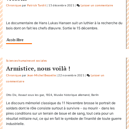
Chronique
par
Patrick Tardit
|
15 décembre 2021
|
Laisser un commentaire
on
Factuel.me
accapare
Le documentaire de Hans Lukas Hansen suit un luthier à la recherche du
le
bois dont on fait les chefs d’œuvre. Sortie le 15 décembre.
titre
«
Accès libre
Factuel
»
dans
sa
Sciences humaines et sociales
communica
Armistice, nous voilà !
Chronique
par
Jean-Michel Bessette
|
22 novembre 2021
|
Laisser un
commentaire
on
Factuel.media
accapare
Otto Dix, Assaut sous les gaz, 1924, Musée historique allemand, Berlin
le
Le discours mémoriel classique du 11 Novembre brosse le portrait de
titre
soldats dont le rôle consiste surtout à survivre - ou mourir - dans les
«
pires conditions sur un terrain de boue et de sang, tout cela pour un
Factuel
résultat militaire nul, ce qui en fait le symbole de l’inanité de toute guerre
industrielle.
»