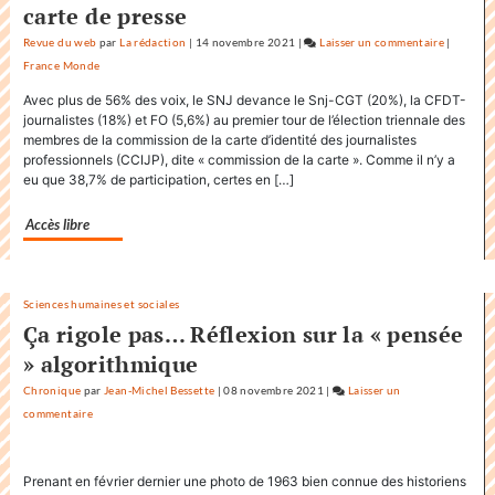
carte de presse
Revue du web
par
La rédaction
|
14 novembre 2021
|
Laisser un commentaire
on
|
France Monde
Factuel.
accapare
Avec plus de 56% des voix, le SNJ devance le Snj-CGT (20%), la CFDT-
le
journalistes (18%) et FO (5,6%) au premier tour de l’élection triennale des
titre
membres de la commission de la carte d’identité des journalistes
professionnels (CCIJP), dite « commission de la carte ». Comme il n’y a
«
eu que 38,7% de participation, certes en […]
Factuel
»
Accès libre
dans
sa
communi
Sciences humaines et sociales
Ça rigole pas… Réflexion sur la « pensée
» algorithmique
Chronique
par
Jean-Michel Bessette
|
08 novembre 2021
|
Laisser un
commentaire
on
Factuel.media
accapare
Prenant en février dernier une photo de 1963 bien connue des historiens
le