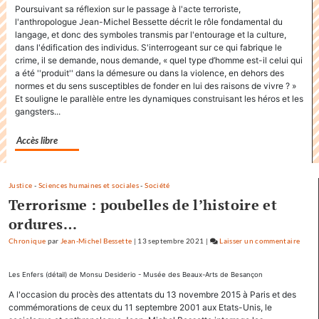
Factuel.media
Poursuivant sa réflexion sur le passage à l'acte terroriste,
accapare
l'anthropologue Jean-Michel Bessette décrit le rôle fondamental du
le
langage, et donc des symboles transmis par l'entourage et la culture,
dans l'édification des individus. S'interrogeant sur ce qui fabrique le
titre
crime, il se demande, nous demande, « quel type d’homme est-il celui qui
«
a été ''produit'' dans la démesure ou dans la violence, en dehors des
Factuel
normes et du sens susceptibles de fonder en lui des raisons de vivre ? »
»
Et souligne le parallèle entre les dynamiques construisant les héros et les
dans
gangsters...
sa
communication
Accès libre
Justice
-
Sciences humaines et sociales
-
Société
Terrorisme : poubelles de l’histoire et
ordures…
Chronique
par
Jean-Michel Bessette
|
13 septembre 2021
|
Laisser un commentaire
on
Factu
acca
Les Enfers (détail) de Monsu Desiderio - Musée des Beaux-Arts de Besançon
le
A l'occasion du procès des attentats du 13 novembre 2015 à Paris et des
titre
commémorations de ceux du 11 septembre 2001 aux Etats-Unis, le
«