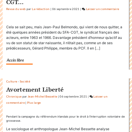
CGT…
Revue du web
par
La rédaction
|
06 septembre 2021
|
Laisser un commentaire
on
Factuel.
accapare
Cela se sait peu, mais Jean-Paul Belmondo, qui vient de nous quitter, a
le
été quelques années président du SFA-CGT, le syndicat français des
titre
acteurs, entre 1963 et 1966. Davantage président d’honneur qu’actif au
«
vu de son statut de star naissante, il n’était pas, comme un de ses
Factuel
prédécesseurs, Gérard Philippe, membre du PCF. Il en […]
»
dans
Accès libre
sa
communi
Culture
-
Société
Avortement Liberté
Chronique
par
Jean-Michel Bessette
|
06 septembre 2021
|
Laisser un
commentaire
on
|
Plus large
Factuel.media
accapare
Pendant la campagne du référendum irlandais pour le droit à l'interruption volontaire de
grossesse.
le
titre
Le sociologue et anthropologue Jean-Michel Bessette analyse