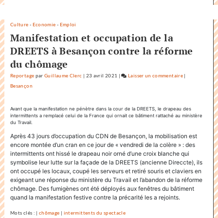
Culture
-
Economie
-
Emploi
Manifestation et occupation de la
DREETS à Besançon contre la réforme
du chômage
Reportage
par
Guillaume Clerc
|
23 avril 2021
|
Laisser un commentaire
on
|
Besançon
Factuel.media
accapare
le
Avant que la manifestation ne pénètre dans la cour de la DREETS, le drapeau des
intermittents a remplacé celui de la France qui ornait ce bâtiment rattaché au ministère
titre
du Travail.
«
Après 43 jours d’occupation du CDN de Besançon, la mobilisation est
Factuel
encore montée d’un cran en ce jour de « vendredi de la colère » : des
»
intermittents ont hissé le drapeau noir orné d’une croix blanche qui
dans
symbolise leur lutte sur la façade de la DREETS (ancienne Direccte), ils
sa
ont occupé les locaux, coupé les serveurs et retiré souris et claviers en
communicatio
exigeant une réponse du ministère du Travail et l’abandon de la réforme
chômage. Des fumigènes ont été déployés aux fenêtres du bâtiment
quand la manifestation festive contre la précarité les a rejoints.
Mots clés : |
chômage
|
intermittents du spectacle