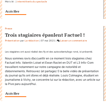
Mot clé : |
intermittents du spectacle
sa
communicatio
Accès libre
Presse
Trois stagiaires épaulent Factuel !
Présentation
par
La rédaction
|
07 mai 2021
|
Laisser un commentaire
on
Factuel.media
accapare
Les stagiaires ont aussi réalisé des fly et des autocollants/logo rond, ici présenté.
le
Nous sommes ravis d’accueillir en ce moment trois stagiaires chez
titre
Factuel Info. Valentin Loisel et Ewan Raclet en DUT et L3 Info-Com
«
travaillent notamment sur notre campagne de notoriété et
Factuel
d’abonnements. Retrouvez (et partagez !) la belle vidéo de présentation
du journal qu’ils ont d’ores et déjà réalisée. Louis Colmagne, étudiant en
»
journalisme à Vichy, se concentre lui sur la rédaction, avec un article sur
dans
la Pive paru aujourd’hui.
sa
communication
Accès libre