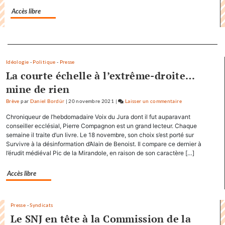
dans
Accès libre
sa
communication
Separateur
Idéologie
-
Politique
-
Presse
La courte échelle à l’extrême-droite…
mine de rien
Brève
par
Daniel Bordür
|
20 novembre 2021
|
Laisser un commentaire
on
Factuel.media
Chroniqueur de l’hebdomadaire Voix du Jura dont il fut auparavant
accapare
conseiller ecclésial, Pierre Compagnon est un grand lecteur. Chaque
le
semaine il traite d’un livre. Le 18 novembre, son choix s’est porté sur
Survivre à la désinformation d’Alain de Benoist. Il compare ce dernier à
titre
l’érudit médiéval Pic de la Mirandole, en raison de son caractère […]
«
Factuel
Accès libre
»
dans
sa
Presse
-
Syndicats
communication
Le SNJ en tête à la Commission de la