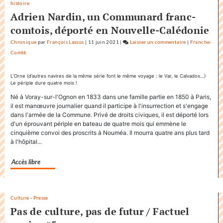
vous
histoire
maintenant
Adrien Nardin, un Communard franc-
comtois, déporté en Nouvelle-Calédonie
Chronique
par
François Lassus
|
11 juin 2021
|
Laisser un commentaire
on
|
Franche-
Comté
Factuel.media
accapare
le
L’Orne (d’autres navires de la même série font le même voyage : le Var, le Calvados…)
Le périple dure quatre mois !
titre
«
Né à Voray-sur-l'Ognon en 1833 dans une famille partie en 1850 à Paris,
il est manœuvre journalier quand il participe à l'insurrection et s'engage
Factuel
dans l'armée de la Commune. Privé de droits civiques, il est déporté lors
»
d'un éprouvant périple en bateau de quatre mois qui emmène le
dans
cinquième convoi des proscrits à Nouméa. Il mourra quatre ans plus tard
sa
à l'hôpital...
communicatio
Accès libre
Culture
-
Presse
Pas de culture, pas de futur / Factuel