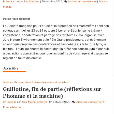
Présentation
par
La rédaction
|
20 octobre 2021
|
Laisser un commentaire
on
|
France
Monde
Factuel.media
accapare
le
Dessin Alexis Nouailhat
titre
La Société française pour l'étude et la protection des mammifères tient son
«
colloque annuel les 23 et 24 octobre à Lons-le-Saunier sur le thème «
Factuel
coexistence, cohabitation et partage des territoires ». Co-organisé avec
»
Jura Nature Environnement et le Pôle Grand prédacteurs, cet événement
scientifique propose des conférences et des débats sur le loup, le lynx, le
dans
blaireau, l'ours, ou encore le castor dont la présence dans le Jura a conduit
sa
à des actions concertées pour que les conflits de voisinage et d'usages se
communicati
règlent en toute diplomatie.
Accès libre
Justice
-
Philosophies
-
Sciences humaines et sociales
Guillotine, fin de partie (réflexions sur
l’homme et la machine)
Chronique
par
Jean-Michel Bessette
|
04 octobre 2021
|
Laisser un commentaire
on
|
France Monde
Factuel
accapar