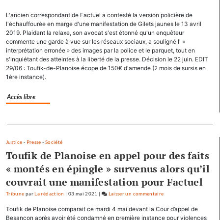
accapare
L'ancien correspondant de Factuel a contesté la version policière de
le
l'échauffourée en marge d'une manifestation de Gilets jaunes le 13 avril
titre
2019. Plaidant la relaxe, son avocat s'est étonné qu'un enquêteur
«
commente une garde à vue sur les réseaux sociaux, a souligné l' «
Factuel
interprétation erronée » des images par la police et le parquet, tout en
»
s'inquiétant des atteintes à la liberté de la presse. Décision le 22 juin. EDIT
29/06 : Toufik-de-Planoise écope de 150€ d'amende (2 mois de sursis en
dans
1ère instance).
sa
communicatio
Accès libre
Separateur
Justice
-
Presse
-
Société
Toufik de Planoise en appel pour des faits
« montés en épingle » survenus alors qu’il
couvrait une manifestation pour Factuel
Tribune
par
La rédaction
|
03 mai 2021
|
Laisser un commentaire
on
Factuel.media
Toufik de Planoise comparait ce mardi 4 mai devant la Cour d’appel de
accapare
Besançon après avoir été condamné en première instance pour violences