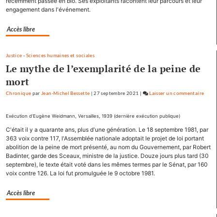
récemment passée en bio. Ses exploitants racontent leur parcours et leur
sa
engagement dans l'événement.
communicati
Accès libre
Justice
-
Sciences humaines et sociales
Le mythe de l’exemplarité de la peine de
mort
Chronique
par
Jean-Michel Bessette
|
27 septembre 2021
|
Laisser un commentaire
on
Factu
acca
Exécution d’Eugène Weidmann, Versailles, 1939 (dernière exécution publique)
le
C'était il y a quarante ans, plus d'une génération. Le 18 septembre 1981, par
titre
363 voix contre 117, l'Assemblée nationale adoptait le projet de loi portant
«
abolition de la peine de mort présenté, au nom du Gouvernement, par Robert
Factu
Badinter, garde des Sceaux, ministre de la justice. Douze jours plus tard (30
septembre), le texte était voté dans les mêmes termes par le Sénat, par 160
»
voix contre 126. La loi fut promulguée le 9 octobre 1981.
dans
sa
Accès libre
comm