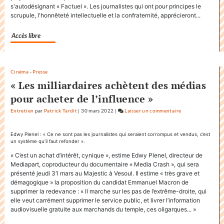
s'autodésignant « Factuel ». Les journalistes qui ont pour principes le
sa
scrupule, l'honnêteté intellectuelle et la confraternité, apprécieront...
communicati
Accès libre
Cinéma
-
Presse
« Les milliardaires achètent des médias
pour acheter de l’influence »
Entretien
par
Patrick Tardit
|
30 mars 2022
|
Laisser un commentaire
on
Factuel.media
accapare
Edwy Plenel : « Ce ne sont pas les journalistes qui seraient corrompus et vendus, c’est
un système qu’il faut refonder ».
le
titre
« C’est un achat d’intérêt, cynique », estime Edwy Plenel, directeur de
Mediapart, coproducteur du documentaire « Media Crash », qui sera
«
présenté jeudi 31 mars au Majestic à Vesoul. Il estime « très grave et
Factuel
démagogique » la proposition du candidat Emmanuel Macron de
»
supprimer la redevance : « Il marche sur les pas de l’extrême-droite, qui
dans
elle veut carrément supprimer le service public, et livrer l’information
sa
audiovisuelle gratuite aux marchands du temple, ces oligarques... »
communication