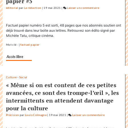
papier #5
éditorial
par
La rédaction
|
19 mai 2021
|
Laisser un commentaire
on
Factuel.media
accapare
Factuel papier numéro 5 est sorti, 48 pages que nos abonnés soutien ont
le
déjà trouvé dans leur boite aux lettres. Retrouvez son édito signé par
titre
Michèle Tatu, critique cinéma.
«
Factuel
Mot clé : |
factuel papier
»
Accès libre
dans
sa
communication
Culture
-
Social
« Même si on est content de ces petites
avancées, ce sont des trompe-l’œil », les
intermittents en attendent davantage
pour la culture
Précision
par
Louis Colmagne
|
19 mai 2021
|
Laisser un commentaire
on
Factuel.media
accapare