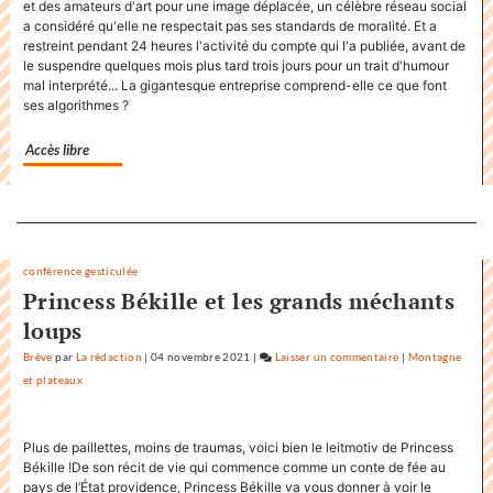
et des amateurs d'art pour une image déplacée, un célèbre réseau social
titre
a considéré qu'elle ne respectait pas ses standards de moralité. Et a
«
restreint pendant 24 heures l'activité du compte qui l'a publiée, avant de
Factuel
le suspendre quelques mois plus tard trois jours pour un trait d'humour
»
mal interprété... La gigantesque entreprise comprend-elle ce que font
ses algorithmes ?
dans
sa
Accès libre
communication
Separateur
conférence gesticulée
Princess Békille et les grands méchants
loups
Brève
par
La rédaction
|
04 novembre 2021
|
Laisser un commentaire
on
|
Montagne
et plateaux
Factuel.media
accapare
le
Plus de paillettes, moins de traumas, voici bien le leitmotiv de Princess
titre
Békille !De son récit de vie qui commence comme un conte de fée au
«
pays de l’État providence, Princess Békille va vous donner à voir le