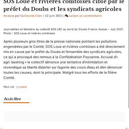
SOS Loue et rivières comtoises ciblé par le
préfet du Doubs et les syndicats agricoles
Analyse
par
Guillaume Clerc
|
12 juin 2021
|
Laisser un commentaire
on
Factuel.media
accapare
Journalistes et Membre du collectif SOS LRC au bord du Doubs Franco-Suisse – Juin 2021
Photo : SOS Loue et rivières comtoises
le
titre
Après plusieurs gros titres de la presse nationale pointant les pollutions
engendrées par le Comté, SOS Loue et rivières comtoises a été directement
«
mis en cause par le préfet du Doubs et l’ensemble des syndicats agricoles,
Factuel
ce qui a provoqué des remous à la Confédération Paysanne. Accusé d’«
»
agri-bashing » le collectif dénonce une tentative d’intimidation et
dans
revendique sa liberté d’alerter sur l’agonie des cours d’eau et d’en dénoncer
sa
toutes les causes, dont la principale. Malgré tous les efforts de la filière
communication
Comté.
Mot clé : |
comté
Accès libre
Bouton
abonnez-