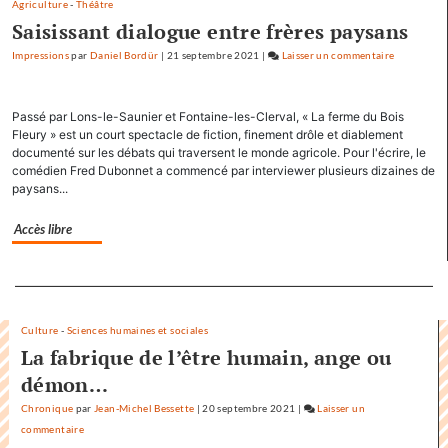
Agriculture
-
Théâtre
Saisissant dialogue entre frères paysans
Impressions
par
Daniel Bordür
|
21 septembre 2021
|
Laisser un commentaire
on
Factuel.me
accapare
Passé par Lons-le-Saunier et Fontaine-les-Clerval, « La ferme du Bois
le
Fleury » est un court spectacle de fiction, finement drôle et diablement
titre
documenté sur les débats qui traversent le monde agricole. Pour l'écrire, le
«
comédien Fred Dubonnet a commencé par interviewer plusieurs dizaines de
Factuel
paysans...
»
dans
Accès libre
sa
communica
Separateur
Culture
-
Sciences humaines et sociales
La fabrique de l’être humain, ange ou
démon…
Chronique
par
Jean-Michel Bessette
|
20 septembre 2021
|
Laisser un
commentaire
on