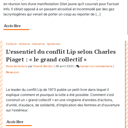
le
en réunion lors d’une manifestation Gilet jaune qu’il couvrait pour Factuel
Info. Il s’était opposé à un passant alcoolisé et incommodé par des gaz
titre
lacrymogènes qui venait de porter un coup au reporter de […]
«
Factuel
Accès libre
»
dans
sa
Culture
-
histoire
-
Industrie
-
Syndicats
communication
L’essentiel du conflit Lip selon Charles
Piaget : « le grand collectif »
Note de lecture
par
Daniel Bordür
|
28 avril 2021
|
Laisser un commentaire
on
|
Besançon
Factuel.me
accapare
le
Le leader du conflit Lip de 1973 publie un petit livre dans lequel il
titre
explique comment et pourquoi la lutte a été possible. Comment s'est
«
construit un « grand collectif » en une vingtaine d'années d'actions,
Factuel
d'unité, d'audace, de solidarité, d'implication des femmes et d'ouverture
»
sur l'extérieur.
dans
sa
Accès libre
communica