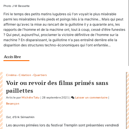
le
Photo J-M Bessette
titre
Fini le temps des petits matins lugubres où l'on voyait le plus misérable
«
parmi les misérables livrés pieds et poings liés à la machine... Mais qui peut
Factuel
affirmer qu'avec la mise au rancart de la guillotine il y a quarante ans, les
»
rapports de l'homme et de la machine ont, tout à coup, cessé d'être funestes
? Qui peut, aujourd'hui, proclamer la victoire définitive de l'homme sur la
dans
machine ? En disparaissant, la guillotine n'a pas entraîné derrière elle la
sa
disparition des structures techno-économiques qui l'ont enfantée...
commun
Accès libre
Cinéma
-
Création
-
Quartiers
Voir ou revoir des films primés sans
paillettes
Article
par
Michèle Tatu
|
28 septembre 2021
|
Laisser un commentaire
on
|
Besançon
Factuel.media
accapare
le
Out, d'Erik Sémashkin
titre
Les œuvres primées lors du festival Tremplin sont présentées vendredi
«