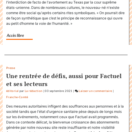
l'interdiction de facto de l'avortement au Texas par la cour suprême
«
états-unienne. Dans de nombreuses cultures, le nouveau-né n'existe
Factuel
comme être social qu'après certains rites symboliques. « On pourrait dire
»
de façon synthétique que c’est le principe de reconnaissance qui ouvre
dans
au petit d’homme la voie de l’humanité. »
sa
communication
Accès libre
Separateur
Presse
Une rentrée de défis, aussi pour Factuel
et ses lecteurs
éditorial
par
La rédaction
|
03 septembre 2021
|
Laisser un commentaire
on
|
Franche-Comté
Factuel.medi
accapare
Des mesures autoritaires infligent des souffrances aux personnes et à la
le
société tandis que l'état d'urgence sanitaire pèse depuis de longs mois
titre
sur les événements, notamment ceux que Factuel avait programmés.
Dans ce contexte délicat, la bienvenue croissance des abonnements
«
générée par notre nouveau site reste insuffisante et notre visibilité
Factuel