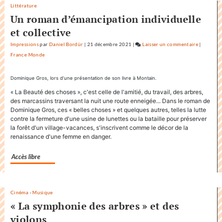
Littérature
Un roman d’émancipation individuelle
et collective
Impressions
par
Daniel Bordür
|
21 décembre 2021
|
Laisser un commentaire
on
|
France Monde
Factuel.m
accapare
le
Dominique Gros, lors d'une présentation de son livre à Montain.
titre
« La Beauté des choses », c'est celle de l'amitié, du travail, des arbres,
«
des marcassins traversant la nuit une route enneigée... Dans le roman de
Factuel
Dominique Gros, ces « belles choses » et quelques autres, telles la lutte
»
contre la fermeture d'une usine de lunettes ou la bataille pour préserver
la forêt d'un village-vacances, s'inscrivent comme le décor de la
dans
renaissance d'une femme en danger.
sa
communic
Accès libre
Cinéma
-
Musique
« La symphonie des arbres » et des
violons