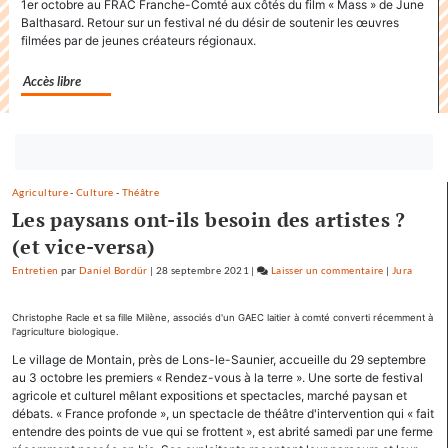
1er octobre au FRAC Franche-Comté aux côtés du film « Mass » de June
Factuel
Balthasard. Retour sur un festival né du désir de soutenir les œuvres
»
filmées par de jeunes créateurs régionaux.
dans
Accès libre
sa
communicatio
Bouton
abonnez-
Agriculture
-
Culture
-
Théâtre
vous
Les paysans ont-ils besoin des artistes ?
maintenant
(et vice-versa)
Entretien
par
Daniel Bordür
|
28 septembre 2021
|
Laisser un commentaire
on
|
Jura
Factuel.medi
accapare
Christophe Racle et sa fille Milène, associés d'un GAEC laitier à comté converti récemment à
l'agriculture biologique.
le
titre
Le village de Montain, près de Lons-le-Saunier, accueille du 29 septembre
au 3 octobre les premiers « Rendez-vous à la terre ». Une sorte de festival
«
agricole et culturel mêlant expositions et spectacles, marché paysan et
Factuel
débats. « France profonde », un spectacle de théâtre d'intervention qui « fait
»
entendre des points de vue qui se frottent », est abrité samedi par une ferme
dans