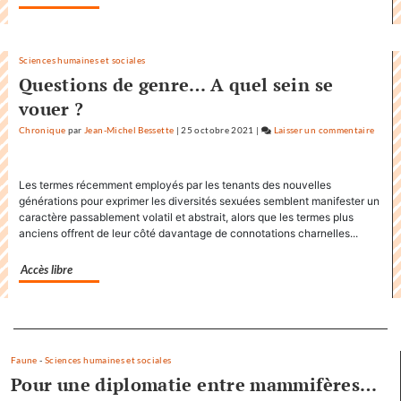
Sciences humaines et sociales
Questions de genre… A quel sein se
vouer ?
Chronique
par
Jean-Michel Bessette
|
25 octobre 2021
|
Laisser un commentaire
on
Factu
accap
Les termes récemment employés par les tenants des nouvelles
le
générations pour exprimer les diversités sexuées semblent manifester un
titre
caractère passablement volatil et abstrait, alors que les termes plus
«
anciens offrent de leur côté davantage de connotations charnelles...
Factu
»
Accès libre
dans
sa
commu
Separateur
Faune
-
Sciences humaines et sociales
Pour une diplomatie entre mammifères…