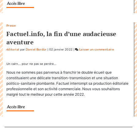
Accès libre
Presse
Factuel.info, la fin d’une audacieuse
aventure
éditorial
par
Daniel Bordür
|
02 janvier 2022
|
Laisser un commentaire
on
Factuel.media
accapare
Un cairn... pour ne pas se perdre...
le
Nous ne sommes pas parvenus à franchir le double écueil que
titre
constituaient une délicate transition-transmission et une situation
«
politico-sanitaire plombante. Factuel interrompt sa production éditoriale
Factuel
professionnelle et son activité commerciale. Nous vous souhaitons
malgré tout le meilleur pour cette année 2022.
»
dans
Accès libre
sa
communication
Separateur