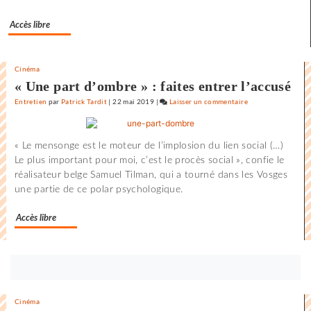
y
Accès libre
a
de
l’espoir
»
Cinéma
« Une part d’ombre » : faites entrer l’accusé
Entretien
par
Patrick Tardit
|
22 mai 2019
|
Laisser un commentaire
on
Claude
Lelouch
« Le mensonge est le moteur de l’implosion du lien social (…)
:
Le plus important pour moi, c’est le procès social », confie le
«
réalisateur belge Samuel Tilman, qui a tourné dans les Vosges
J’aime
une partie de ce polar psychologique.
les
films
Accès libre
où
il
y
a
Bouton
de
abonnez-
l’espoir
vous
Cinéma
»