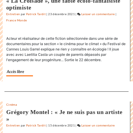
« La Croisade », une fable écolo-fantaisiste
optimiste
Entretien
par
Patrick Tardit
|
23 décembre 2021
|
Laisser un commentaire
on
|
France Monde
Claude
Lelouch
:
Acteur et réalisateur de cette fiction sélectionnée dans une série de
«
documentaires pour la section « le cinéma pour le climat » du Festival de
J’aime
Cannes Louis Garrel explique ne rien y connaître en écologie ! Il joue
les
avec avec Laetitia Casta un couple de parents dépassés par
films
l'engagement de leur progéniture... Sortie le 22 décembre.
où
il
Accès libre
y
a
de
Separateur
l’espoir
»
Cinéma
Grégory Montel : « Je ne suis pas un artiste
»
Entretien
par
Patrick Tardit
|
15 décembre 2021
|
Laisser un commentaire
on
Claude