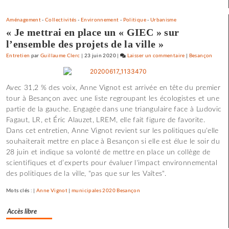
Aménagement
-
Collectivités
-
Environnement
-
Politique
-
Urbanisme
« Je mettrai en place un « GIEC » sur
l’ensemble des projets de la ville »
Entretien
par
Guillaume Clerc
|
23 juin 2020
|
Laisser un commentaire
on
|
Besançon
Claude
Lelouch
Avec 31,2 % des voix, Anne Vignot est arrivée en tête du premier
:
tour à Besançon avec une liste regroupant les écologistes et une
«
partie de la gauche. Engagée dans une triangulaire face à Ludovic
J’aime
Fagaut, LR, et Éric Alauzet, LREM, elle fait figure de favorite.
les
Dans cet entretien, Anne Vignot revient sur les politiques qu'elle
films
souhaiterait mettre en place à Besançon si elle est élue le soir du
où
28 juin et indique sa volonté de mettre en place un collège de
il
scientifiques et d’experts pour évaluer l'impact environnemental
y
des politiques de la ville, "pas que sur les Vaîtes".
a
de
Mots clés : |
Anne Vignot
|
municipales 2020 Besançon
l’espoir
»
Accès libre