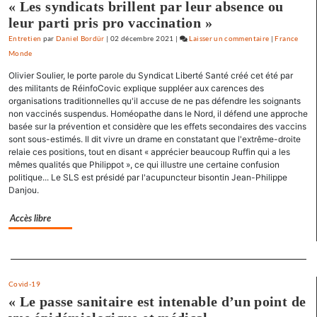
« Les syndicats brillent par leur absence ou
a
leur parti pris pro vaccination »
de
Entretien
par
Daniel Bordür
|
02 décembre 2021
|
Laisser un commentaire
on
|
France
l’espoir
Monde
Claude
»
Lelouch
Olivier Soulier, le porte parole du Syndicat Liberté Santé créé cet été par
:
des militants de RéinfoCovic explique suppléer aux carences des
«
organisations traditionnelles qu'il accuse de ne pas défendre les soignants
non vaccinés suspendus. Homéopathe dans le Nord, il défend une approche
J’aime
basée sur la prévention et considère que les effets secondaires des vaccins
les
sont sous-estimés. Il dit vivre un drame en constatant que l'extrême-droite
films
relaie ces positions, tout en disant « apprécier beaucoup Ruffin qui a les
où
mêmes qualités que Philippot », ce qui illustre une certaine confusion
il
politique... Le SLS est présidé par l'acupuncteur bisontin Jean-Philippe
y
Danjou.
a
de
Accès libre
l’espoir
»
Separateur
Covid-19
« Le passe sanitaire est intenable d’un point de