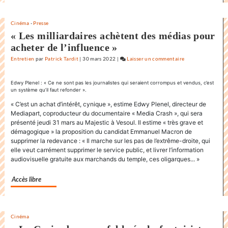
il
y
Cinéma
-
Presse
a
« Les milliardaires achètent des médias pour
de
acheter de l’influence »
l’espoir
»
Entretien
par
Patrick Tardit
|
30 mars 2022
|
Laisser un commentaire
on
Claude
Lelouch
Edwy Plenel : « Ce ne sont pas les journalistes qui seraient corrompus et vendus, c’est
un système qu’il faut refonder ».
:
«
« C’est un achat d’intérêt, cynique », estime Edwy Plenel, directeur de
Mediapart, coproducteur du documentaire « Media Crash », qui sera
J’aime
présenté jeudi 31 mars au Majestic à Vesoul. Il estime « très grave et
les
démagogique » la proposition du candidat Emmanuel Macron de
films
supprimer la redevance : « Il marche sur les pas de l’extrême-droite, qui
où
elle veut carrément supprimer le service public, et livrer l’information
il
audiovisuelle gratuite aux marchands du temple, ces oligarques... »
y
a
Accès libre
de
l’espoir
»
Cinéma