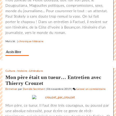
frère jumeau de Fidèle Goulyzia, doit fuir son pays, le
Dougoutiana. Magouilles politiques, compromissions, sexe,
films
monde du journalisme… Pour couronner le tout : un attentat.
où
Paul Stokely a sans doute trop remué la vase. On lui fait
il
porter le chapeau ! Dans un entretien à Factuel, il revient sur
y
son Itinéraire, de la Côte d'Ivoire à Besançon. Itinéraire d'un
a
journaliste, vers le monde du roman.
de
l’espoir
Mot clé : |
chronique littéraire
»
Accès libre
Culture
-
histoire
-
Littérature
Mon père était un tueur… Entretien avec
Thierry Crouzet
Entretien
par
Danièle Secrétant
|
06 novembre 2019
|
Laisser un commentaire
on
Claude
Lelouch
Mon père, ce tueur. Il faut être très courageux, ou poussé par
:
une absolue nécessité, pour écrire ce genre de récit-
«