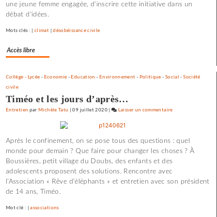
une jeune femme engagée, d'inscrire cette initiative dans un
films
débat d'idées.
où
il
Mots clés : |
climat
|
désobéissance civile
y
a
Accès libre
de
l’espoir
»
Collège - Lycée
-
Economie
-
Education
-
Environnement
-
Politique
-
Social
-
Société
civile
Timéo et les jours d’après…
Entretien
par
Michèle Tatu
|
09 juillet 2020
|
Laisser un commentaire
on
Claude
Lelouch
Après le confinement, on se pose tous des questions : quel
:
monde pour demain ? Que faire pour changer les choses ? À
«
Boussières, petit village du Doubs, des enfants et des
J’aime
adolescents proposent des solutions. Rencontre avec
les
l’Association « Rêve d’éléphants » et entretien avec son président
films
de 14 ans, Timéo.
où
il
Mot clé : |
associations
y