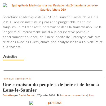
Lelouch
:
«
Secrétaire académique de la FSU de Franche-Comté de 2006 à
J’aime
2010, l'ancien instituteur jurassien Springsfields Marin est
les
toujours un militant actif, notamment dans la transmission. De la
films
longévité du mouvement social à la perspective politique
où
apparemment bouchée, de l'unité inédite de l'intersyndicale aux
il
relations avec les Gilets jaunes, son analyse incite à l'ouverture et
y
à la volonté.
a
de
Accès libre
l’espoir
»
Separateur
Politique
-
Société civile
Une « maison du peuple » de bric et de broc à
Lons-le-Saunier
Entretien
par
Daniel Bordür
|
17 janvier 2020
|
Laisser un commentaire
on
|
Jura
Claude
Lelouch