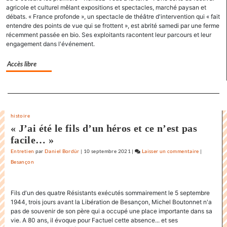
agricole et culturel mêlant expositions et spectacles, marché paysan et
les
débats. « France profonde », un spectacle de théâtre d'intervention qui « fait
films
entendre des points de vue qui se frottent », est abrité samedi par une ferme
où
récemment passée en bio. Ses exploitants racontent leur parcours et leur
il
engagement dans l'événement.
y
a
Accès libre
de
l’espoir
Separateur
»
histoire
« J’ai été le fils d’un héros et ce n’est pas
facile… »
Entretien
par
Daniel Bordür
|
10 septembre 2021
|
Laisser un commentaire
on
|
Besançon
Claude
Lelouch
:
Fils d'un des quatre Résistants exécutés sommairement le 5 septembre
«
1944, trois jours avant la Libération de Besançon, Michel Boutonnet n'a
J’aime
pas de souvenir de son père qui a occupé une place importante dans sa
les
vie. A 80 ans, il évoque pour Factuel cette absence... et ses
films