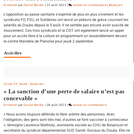
l’espoir
Entretien
par
Daniel Bordür
|
31 août 2021
|
Laisser un commentaire
on
|
Besançon
»
Claude
L'opposition au passe sanitaire s'exprime de plus en plus vivement et les
Lelouch
syndicats FO, FSU, et Solidaires ont lancé un préavis de grève couvrant les
:
salariés du Doubs depuis le 5 août. Il ne semble pas encore avoir suscité de
mouvement. Ces trois syndicats et la CGT ont également lancé un appel
«
pour un accès libre à la culture en programmant un rassemblement devant
J’aime
le centre Mandela de Planoise pour jeudi 2 septembre.
les
films
Accès libre
où
il
y
Bouton
a
abonnez-
de
Covid-19
-
Santé
-
Syndicats
vous
l’espoir
« La sanction d’une perte de salaire n’est pas
maintenant
»
concevable »
Entretien
par
Daniel Bordür
|
28 août 2021
|
Laisser un commentaire
on
Claude
« Nous avons toujours défendu le libre-arbitre des personnes. Avec
Lelouch
l'obligation, des gens sont très mal, d'autres se font vacciner à contrecoeur
:
», témoigne Laurence Mathioly, assistante sociale au CHU de Besançon et
secrétaire du syndicat départemental SUD Santé-Sociaux du Doubs. Elle ne
«