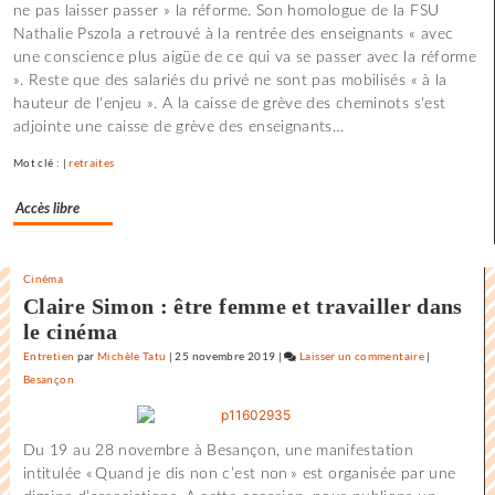
ne pas laisser passer » la réforme. Son homologue de la FSU
les
Nathalie Pszola a retrouvé à la rentrée des enseignants « avec
films
une conscience plus aigüe de ce qui va se passer avec la réforme
où
». Reste que des salariés du privé ne sont pas mobilisés « à la
il
hauteur de l'enjeu ». A la caisse de grève des cheminots s'est
y
adjointe une caisse de grève des enseignants…
a
de
Mot clé : |
retraites
l’espoir
»
Accès libre
Cinéma
Claire Simon : être femme et travailler dans
le cinéma
Entretien
par
Michèle Tatu
|
25 novembre 2019
|
Laisser un commentaire
on
|
Besançon
Claude
Lelouch
:
Du 19 au 28 novembre à Besançon, une manifestation
«
intitulée « Quand je dis non c’est non » est organisée par une
J’aime