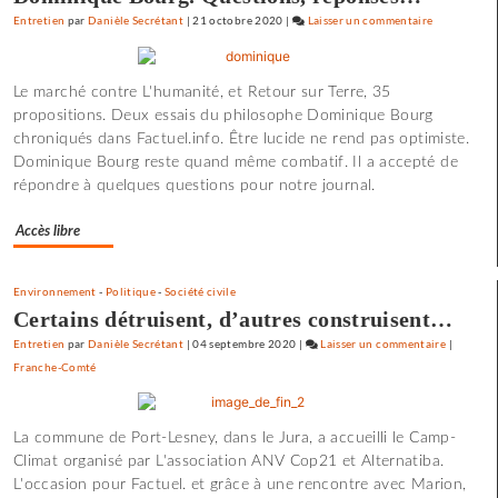
Entretien
par
Danièle Secrétant
|
21 octobre 2020
|
Laisser un commentaire
on
Claude
Lelouch
Le marché contre L'humanité, et Retour sur Terre, 35
:
propositions. Deux essais du philosophe Dominique Bourg
«
chroniqués dans Factuel.info. Être lucide ne rend pas optimiste.
J’aime
Dominique Bourg reste quand même combatif. Il a accepté de
les
répondre à quelques questions pour notre journal.
films
où
Accès libre
il
y
a
Environnement
-
Politique
-
Société civile
de
Certains détruisent, d’autres construisent…
l’espoir
Entretien
par
Danièle Secrétant
|
04 septembre 2020
|
Laisser un commentaire
on
|
»
Franche-Comté
Claude
Lelouch
:
La commune de Port-Lesney, dans le Jura, a accueilli le Camp-
«
Climat organisé par L'association ANV Cop21 et Alternatiba.
J’aime
L'occasion pour Factuel. et grâce à une rencontre avec Marion,
les