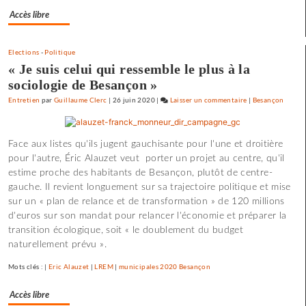
l’espoir
Accès libre
»
Elections
-
Politique
« Je suis celui qui ressemble le plus à la
sociologie de Besançon »
Entretien
par
Guillaume Clerc
|
26 juin 2020
|
Laisser un commentaire
on
|
Besançon
Claude
Lelouch
Face aux listes qu'ils jugent gauchisante pour l'une et droitière
:
pour l'autre, Éric Alauzet veut porter un projet au centre, qu'il
«
estime proche des habitants de Besançon, plutôt de centre-
J’aime
gauche. Il revient longuement sur sa trajectoire politique et mise
les
sur un « plan de relance et de transformation » de 120 millions
films
d'euros sur son mandat pour relancer l'économie et préparer la
où
transition écologique, soit « le doublement du budget
il
naturellement prévu ».
y
a
Mots clés : |
Eric Alauzet
|
LREM
|
municipales 2020 Besançon
de
l’espoir
Accès libre
»