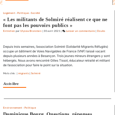
de
l’espoir
Logement
-
Politique
-
Société
»
« Les militants de Solmiré réalisent ce que ne
font pas les pouvoirs publics »
Entretien
par
Ulyssia Bronstein
|
30 avril 2021
|
Laisser un commentaire
on
|
Doubs
Claude
Lelouch
Depuis trois semaines, l’association Solmiré (Solidarité Migrants Réfugiés)
:
occupe un bâtiment de Voies Navigables de France (VNF) laissé vacant
«
depuis plusieurs années à Besançon. Trois jeunes mineurs étrangers y sont
J’aime
hébergés. Nous avons rencontré Gilles Tissot, éducateur retraité et militant
les
de l’association pour faire le point sur la situation.
films
Mots clés : |
migrants
|
Solmiré
où
il
Accès libre
y
a
de
Separateur
l’espoir
»
Environnement
-
Politique
Dominique Bourg. Questions, réponses…