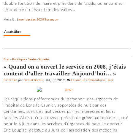
double fonction de maire et président de l'agglo, ou encore sur
les
l'économie ou l'évolution des Vaîtes…
films
où
Mot clé : |
municipales 2020 Besançon
il
y
Accès libre
a
de
Separateur
l’espoir
»
Etat
-
Politique
-
Santé
-
Société
« Quand on a ouvert le service en 2008, j’étais
content d’aller travailler. Aujourd’hui… »
Entretien
par
Daniel Bordür
|
04 juin 2019
|
Laisser un commentaire
on
|
Jura
Claude
Lelouch
Les réquisitions préfectorales du personnel des urgences de
:
l'hôpital de Lons-le-Saunier, apportées de nuit par des
«
gendarmes, sont très mal vécues par les intéressés et leurs
J’aime
familles. Alors qu'un nouveau préavis de grève nationale est posé
les
pour le 6 juin dans les services d'urgences du pays, le docteur
films
Eric Loupiac, délégué du Jura de l'association des médecins
où