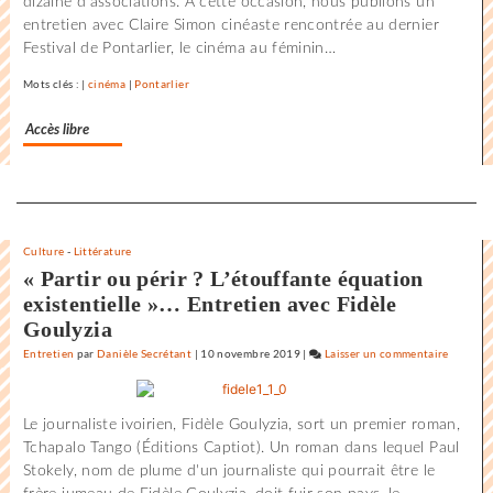
dizaine d’associations. A cette occasion, nous publions un
les
entretien avec Claire Simon cinéaste rencontrée au dernier
films
Festival de Pontarlier, le cinéma au féminin…
où
il
Mots clés : |
cinéma
|
Pontarlier
y
a
Accès libre
de
l’espoir
»
Separateur
Culture
-
Littérature
« Partir ou périr ? L’étouffante équation
existentielle »… Entretien avec Fidèle
Goulyzia
Entretien
par
Danièle Secrétant
|
10 novembre 2019
|
Laisser un commentaire
on
Claude
Lelouch
Le journaliste ivoirien, Fidèle Goulyzia, sort un premier roman,
:
Tchapalo Tango (Éditions Captiot). Un roman dans lequel Paul
«
Stokely, nom de plume d'un journaliste qui pourrait être le
J’aime
les