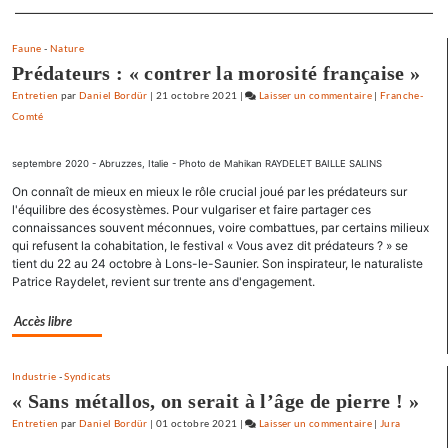
Separateur
de
l’espoir
Faune
-
Nature
»
Prédateurs : « contrer la morosité française »
Entretien
par
Daniel Bordür
|
21 octobre 2021
|
Laisser un commentaire
on
|
Franche-
Comté
Claude
Lelouch
:
septembre 2020 - Abruzzes, Italie - Photo de Mahikan RAYDELET BAILLE SALINS
«
On connaît de mieux en mieux le rôle crucial joué par les prédateurs sur
J’aime
l'équilibre des écosystèmes. Pour vulgariser et faire partager ces
les
connaissances souvent méconnues, voire combattues, par certains milieux
films
qui refusent la cohabitation, le festival « Vous avez dit prédateurs ? » se
tient du 22 au 24 octobre à Lons-le-Saunier. Son inspirateur, le naturaliste
où
Patrice Raydelet, revient sur trente ans d'engagement.
il
y
Accès libre
a
de
l’espoir
Industrie
-
Syndicats
»
« Sans métallos, on serait à l’âge de pierre ! »
Entretien
par
Daniel Bordür
|
01 octobre 2021
|
Laisser un commentaire
on
|
Jura
Claude