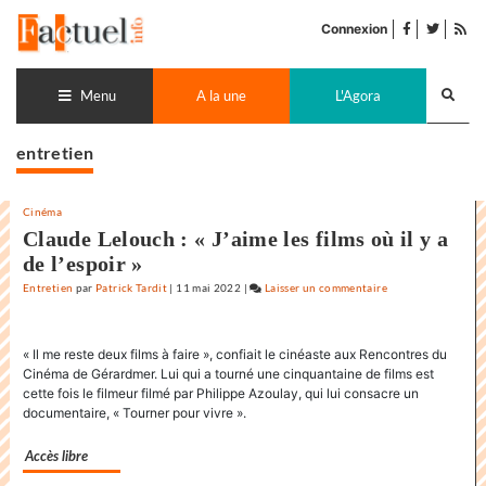
Accéder
facebook
twitter
Flu
au
Connexion
de
contenu
pub
Recherch
lance
Menu
A la une
L'Agora
entretien
Cinéma
Claude Lelouch : « J’aime les films où il y a
de l’espoir »
Entretien
par
Patrick Tardit
|
11 mai 2022
|
Laisser un commentaire
on
Claude
Lelouch
« Il me reste deux films à faire », confiait le cinéaste aux Rencontres du
:
Cinéma de Gérardmer. Lui qui a tourné une cinquantaine de films est
«
cette fois le filmeur filmé par Philippe Azoulay, qui lui consacre un
J’aime
documentaire, « Tourner pour vivre ».
les
films
Accès libre
où