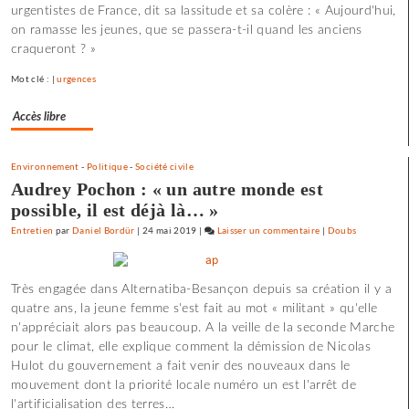
urgentistes de France, dit sa lassitude et sa colère : « Aujourd'hui,
il
on ramasse les jeunes, que se passera-t-il quand les anciens
y
craqueront ? »
a
de
Mot clé : |
urgences
l’espoir
»
Accès libre
Environnement
-
Politique
-
Société civile
Audrey Pochon : « un autre monde est
possible, il est déjà là… »
Entretien
par
Daniel Bordür
|
24 mai 2019
|
Laisser un commentaire
on
|
Doubs
Claude
Lelouch
Très engagée dans Alternatiba-Besançon depuis sa création il y a
:
quatre ans, la jeune femme s'est fait au mot « militant » qu'elle
«
n'appréciait alors pas beaucoup. A la veille de la seconde Marche
J’aime
pour le climat, elle explique comment la démission de Nicolas
les
Hulot du gouvernement a fait venir des nouveaux dans le
films
mouvement dont la priorité locale numéro un est l'arrêt de
où
l'artificialisation des terres…
il