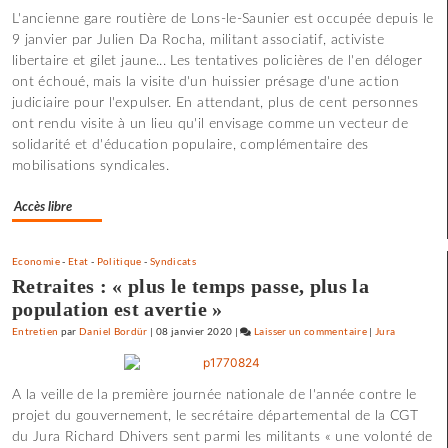
L'ancienne gare routière de Lons-le-Saunier est occupée depuis le
:
9 janvier par Julien Da Rocha, militant associatif, activiste
«
libertaire et gilet jaune... Les tentatives policières de l'en déloger
J’aime
ont échoué, mais la visite d'un huissier présage d'une action
les
judiciaire pour l'expulser. En attendant, plus de cent personnes
films
ont rendu visite à un lieu qu'il envisage comme un vecteur de
où
solidarité et d'éducation populaire, complémentaire des
il
mobilisations syndicales.
y
a
Accès libre
de
l’espoir
»
Economie
-
Etat
-
Politique
-
Syndicats
Retraites : « plus le temps passe, plus la
population est avertie »
Entretien
par
Daniel Bordür
|
08 janvier 2020
|
Laisser un commentaire
on
|
Jura
Claude
Lelouch
A la veille de la première journée nationale de l'année contre le
:
projet du gouvernement, le secrétaire départemental de la CGT
«
du Jura Richard Dhivers sent parmi les militants « une volonté de
J’aime