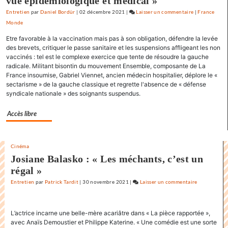
vue épidémiologique et médical »
Entretien
par
Daniel Bordür
|
02 décembre 2021
|
Laisser un commentaire
on
|
France
Monde
Claude
Lelouch
Etre favorable à la vaccination mais pas à son obligation, défendre la levée
:
des brevets, critiquer le passe sanitaire et les suspensions affligeant les non
«
vaccinés : tel est le complexe exercice que tente de résoudre la gauche
radicale. Militant bisontin du mouvement Ensemble, composante de La
J’aime
France insoumise, Gabriel Viennet, ancien médecin hospitalier, déplore le «
les
sectarisme » de la gauche classique et regrette l'absence de « défense
films
syndicale nationale » des soignants suspendus.
où
il
Accès libre
y
a
de
Cinéma
l’espoir
Josiane Balasko : « Les méchants, c’est un
»
régal »
Entretien
par
Patrick Tardit
|
30 novembre 2021
|
Laisser un commentaire
on
Claude
Lelouch
L’actrice incarne une belle-mère acariâtre dans « La pièce rapportée »,
:
avec Anaïs Demoustier et Philippe Katerine. « Une comédie est une sorte
«