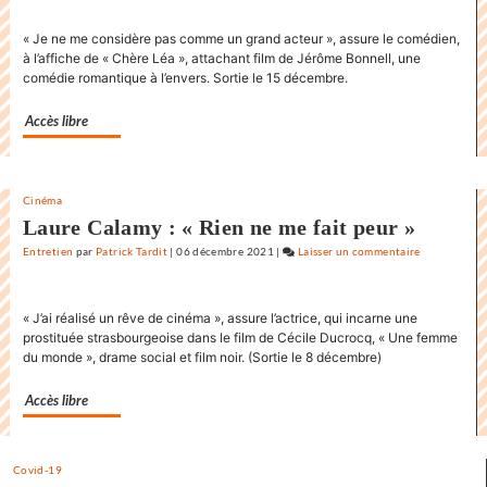
Lelouch
« Je ne me considère pas comme un grand acteur », assure le comédien,
:
à l’affiche de « Chère Léa », attachant film de Jérôme Bonnell, une
«
comédie romantique à l’envers. Sortie le 15 décembre.
J’aime
les
Accès libre
films
où
il
Cinéma
y
Laure Calamy : « Rien ne me fait peur »
a
de
Entretien
par
Patrick Tardit
|
06 décembre 2021
|
Laisser un commentaire
on
l’espoir
Claude
»
Lelouch
« J’ai réalisé un rêve de cinéma », assure l’actrice, qui incarne une
:
prostituée strasbourgeoise dans le film de Cécile Ducrocq, « Une femme
«
du monde », drame social et film noir. (Sortie le 8 décembre)
J’aime
les
Accès libre
films
où
il
Covid-19
y