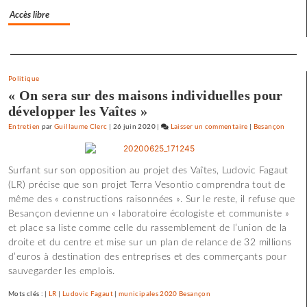
a
Accès libre
de
l’espoir
Separateur
»
Politique
« On sera sur des maisons individuelles pour
développer les Vaîtes »
Entretien
par
Guillaume Clerc
|
26 juin 2020
|
Laisser un commentaire
on
|
Besançon
Claude
Lelouch
Surfant sur son opposition au projet des Vaîtes, Ludovic Fagaut
:
(LR) précise que son projet Terra Vesontio comprendra tout de
«
même des « constructions raisonnées ». Sur le reste, il refuse que
J’aime
Besançon devienne un « laboratoire écologiste et communiste »
les
et place sa liste comme celle du rassemblement de l’union de la
films
droite et du centre et mise sur un plan de relance de 32 millions
où
d’euros à destination des entreprises et des commerçants pour
il
sauvegarder les emplois.
y
a
Mots clés : |
LR
|
Ludovic Fagaut
|
municipales 2020 Besançon
de