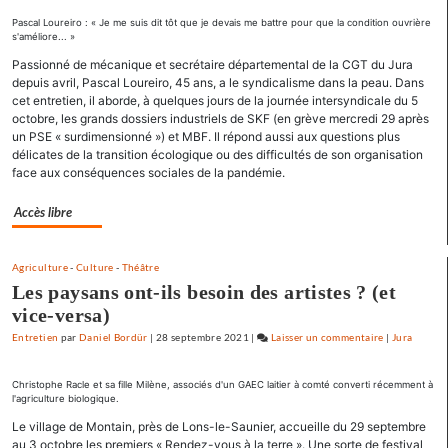
Lelouch
Pascal Loureiro : « Je me suis dit tôt que je devais me battre pour que la condition ouvrière
s'améliore... »
:
«
Passionné de mécanique et secrétaire départemental de la CGT du Jura
depuis avril, Pascal Loureiro, 45 ans, a le syndicalisme dans la peau. Dans
J’aime
cet entretien, il aborde, à quelques jours de la journée intersyndicale du 5
les
octobre, les grands dossiers industriels de SKF (en grève mercredi 29 après
films
un PSE « surdimensionné ») et MBF. Il répond aussi aux questions plus
où
délicates de la transition écologique ou des difficultés de son organisation
il
face aux conséquences sociales de la pandémie.
y
a
Accès libre
de
l’espoir
Agriculture
-
Culture
-
Théâtre
»
Les paysans ont-ils besoin des artistes ? (et
vice-versa)
Entretien
par
Daniel Bordür
|
28 septembre 2021
|
Laisser un commentaire
on
|
Jura
Claude
Lelouch
Christophe Racle et sa fille Milène, associés d'un GAEC laitier à comté converti récemment à
l'agriculture biologique.
:
«
Le village de Montain, près de Lons-le-Saunier, accueille du 29 septembre
au 3 octobre les premiers « Rendez-vous à la terre ». Une sorte de festival
J’aime