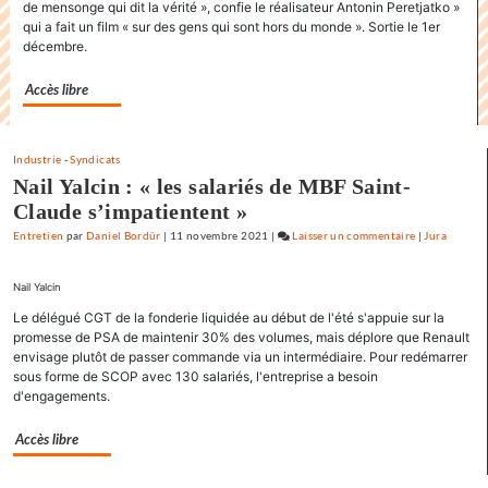
de mensonge qui dit la vérité », confie le réalisateur Antonin Peretjatko »
J’aime
qui a fait un film « sur des gens qui sont hors du monde ». Sortie le 1er
les
décembre.
films
où
Accès libre
il
y
a
Industrie
-
Syndicats
de
Nail Yalcin : « les salariés de MBF Saint-
l’espoir
Claude s’impatientent »
»
Entretien
par
Daniel Bordür
|
11 novembre 2021
|
Laisser un commentaire
on
|
Jura
Claude
Lelouch
Nail Yalcin
:
Le délégué CGT de la fonderie liquidée au début de l'été s'appuie sur la
«
promesse de PSA de maintenir 30% des volumes, mais déplore que Renault
J’aime
envisage plutôt de passer commande via un intermédiaire. Pour redémarrer
les
sous forme de SCOP avec 130 salariés, l'entreprise a besoin
d'engagements.
films
où
Accès libre
il
y
a