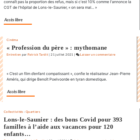
connaît pas la proportion des refus, mais si c'est 10% comme l'annonce la
J’aime
CGT de l'hôpital de Lons-le-Saunier, « on sera mal... »
les
films
Accès libre
où
il
y
Cinéma
a
« Profession du père » : mythomane
de
Entretien
par
Patrick Tardit
|
21 juillet 2021
|
Laisser un commentaire
on
l’espoir
Claude
»
Lelouch
« C’est un film d’enfant compatissant », confie le réalisateur Jean-Pierre
:
Améris, qui dirige Benoît Poelvoorde en tyran domestique.
«
J’aime
Accès libre
les
films
où
Collectivités
-
Quartiers
il
Lons-le-Saunier : des bons Covid pour 393
y
familles à l’aide aux vacances pour 120
a
enfants…
de
l’espoir