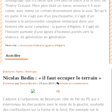
témoignage, qui n’a laissé que très peu de place à la fiction, dit
J’aime
Thierry Crouzet. Mon père était un tueur, annonce-t-il avec
les
calme, avec même un certain étonnement dans la voix. Tel qu’il
films
en parle, il ne s’agit pas d’un psychopathe, il s’agit d’un
où
homme à la personnalité complexe embarqué dans une
il
histoire elle aussi complexe : la guerre d’Algérie. Il s’agit de
y
l’histoire partielle d’une lignée d’hommes portés vers la
a
violence, de génération en génération.
de
l’espoir
Mots clés : |
chronique littéraire
|
guerre d'Algérie
»
Accès libre
Elections
-
Partis
-
Politique
Nicolas Bodin : « il faut occuper le terrain »
Entretien
par
Daniel Bordür
|
19 juin 2019
|
Laisser un commentaire
on
Claude
Lelouch
L'adjoint à l'urbanisme de Besançon, tête de file du PS qui a
:
interrompu les discussions avec le reste de la gauche, souhaite
«
des clarifications sur la forme et le fond. Par exemple sur la
J’aime