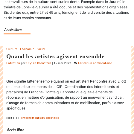
les travailleurs de la culture sont sur les dents. Exemple dans le Jura où le
J’aime
théâtre de Lons-le-Saunier a été occupé et des manifestations organisées.
les
Six d'entre eux, entre 27 et 49 ans, témoignent de la diversité des situations
films
et de leurs espoirs communs.
où
il
Accès libre
y
a
de
Culture
-
Economie
-
Social
l’espoir
Quand les artistes agissent ensemble
»
Entretien
par
Ulyssia Bronstein
|
12 mai 2021
|
Laisser un commentaire
on
Claude
Lelouch
Que signifie lutter ensemble quand on est artiste ? Rencontre avec Eliott
:
et Lionel, deux membres de la CIP (Coor­dination des intermittents et
«
précaires) de Franche-Comté qui apporte quelques éléments de
J’aime
réponse, en matière d’organisation, de rapport au mouvement syndical,
les
d’usage de formes de communications et de mobilisation, parfois assez
films
spécifiques.
où
Mot clé : |
intermittents du spectacle
il
y
Accès libre
a