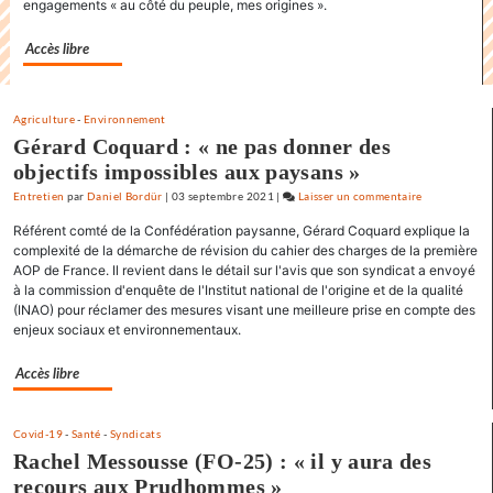
engagements « au côté du peuple, mes origines ».
où
il
Accès libre
y
a
de
Agriculture
-
Environnement
l’espoir
Gérard Coquard : « ne pas donner des
»
objectifs impossibles aux paysans »
Entretien
par
Daniel Bordür
|
03 septembre 2021
|
Laisser un commentaire
on
Claude
Référent comté de la Confédération paysanne, Gérard Coquard explique la
Lelouch
complexité de la démarche de révision du cahier des charges de la première
:
AOP de France. Il revient dans le détail sur l'avis que son syndicat a envoyé
à la commission d'enquête de l'Institut national de l'origine et de la qualité
«
(INAO) pour réclamer des mesures visant une meilleure prise en compte des
J’aime
enjeux sociaux et environnementaux.
les
films
Accès libre
où
il
y
Covid-19
-
Santé
-
Syndicats
a
Rachel Messousse (FO-25) : « il y aura des
de
recours aux Prudhommes »