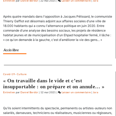
Entretien
par
Daniel Bordür
|
22 mai 2021
|
Laisser un commentaire
on
|
Jura
»
Claude
Lelouch
Après quatre mandats dans l'opposition à Jacques Pélissard, le communiste
:
Thierry Gaffiot est désormais adjoint aux affaires sociales d'une ville de
«
18.000 habitants qui a connu l'alternance politique en juin 2020. Entre
J’aime
commande d'une analyse des besoins sociaux, les projets de résidence
les
habitat jeunes et de municipalisation d'un Ehpad hospitalier fermé, il lâche :
films
« ce qu'on demande à la gauche, c'est d'améliorer la vie des gens... »
où
il
Accès libre
y
a
Separateur
de
l’espoir
Covid-19
-
Culture
»
« On travaille dans le vide et c’est
insupportable : on prépare et on annule… »
Entretien
par
Daniel Bordür
|
12 mai 2021
|
Laisser un commentaire
on
|
Jura
Claude
Lelouch
Qu'ils soient intermittents du spectacle, permanents ou artistes-auteurs non
:
salariés, danseuses, techniciens ou réalisateurs, musiciennes ou régisseurs,
«