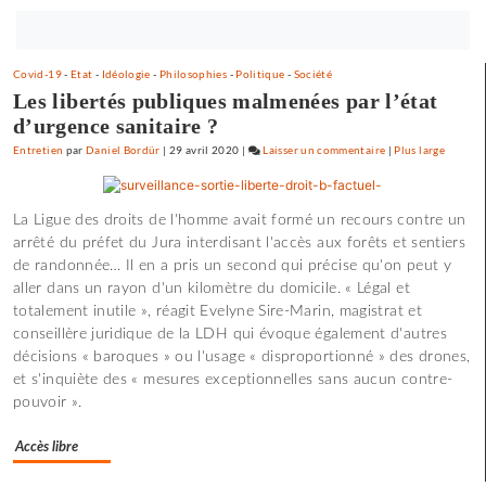
Bouton
abonnez-
Covid-19
-
Etat
-
Idéologie
-
Philosophies
-
Politique
-
Société
vous
Les libertés publiques malmenées par l’état
maintenant
d’urgence sanitaire ?
Entretien
par
Daniel Bordür
|
29 avril 2020
|
Laisser un commentaire
on
|
Plus large
Claude
Lelouch
La Ligue des droits de l'homme avait formé un recours contre un
:
arrêté du préfet du Jura interdisant l'accès aux forêts et sentiers
«
de randonnée… Il en a pris un second qui précise qu'on peut y
J’aime
aller dans un rayon d'un kilomètre du domicile. « Légal et
les
totalement inutile », réagit Evelyne Sire-Marin, magistrat et
films
conseillère juridique de la LDH qui évoque également d'autres
où
décisions « baroques » ou l'usage « disproportionné » des drones,
il
et s'inquiète des « mesures exceptionnelles sans aucun contre-
y
pouvoir ».
a
de
Accès libre
l’espoir
»