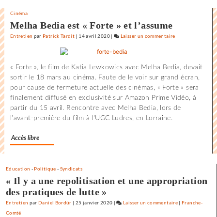
Cinéma
Melha Bedia est « Forte » et l’assume
Entretien
par
Patrick Tardit
|
14 avril 2020
|
Laisser un commentaire
on
Claude
Lelouch
« Forte », le film de Katia Lewkowics avec Melha Bedia, devait
:
sortir le 18 mars au cinéma. Faute de le voir sur grand écran,
«
pour cause de fermeture actuelle des cinémas, « Forte » sera
J’aime
finalement diffusé en exclusivité sur Amazon Prime Vidéo, à
les
partir du 15 avril. Rencontre avec Melha Bedia, lors de
films
l’avant-première du film à l’UGC Ludres, en Lorraine.
où
il
Accès libre
y
a
de
l’espoir
Education
-
Politique
-
Syndicats
« Il y a une repolitisation et une appropriation
»
des pratiques de lutte »
Entretien
par
Daniel Bordür
|
25 janvier 2020
|
Laisser un commentaire
on
|
Franche-
Comté
Claude