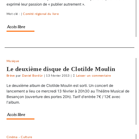
exprimé leur passion de « publier autrement ».
entraves
au
Mot clé : |
Comité régional du livre
droit
syndical
Accès libre
du
Crédit
mutuel
Separateur
dans
ses
Musique
journaux
Le deuxième disque de Clotilde Moulin
Brève
par
Daniel Bordür
|
13 février 2013
|
Laisser un commentaire
on
Le
Le deuxième album de Clotilde Moulin est sorti. Un concert de
SNJ
lancement a lieu ce mercredi 13 février à 20h30 au Théâtre Musical de
dénonce
Besançon (ouverture des portes 20h). Tarif d'entrée 7€ / 12€ avec
l'album.
les
entraves
Accès libre
au
droit
syndical
du
Cinéma
-
Culture