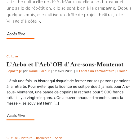
la friche culturelle des PrésdeVaux où elle a ses bureaux et
les
une salle de répétition, elle se sent bien à la campagne. Depuis
entraves
quelques mois, elle cultive un drôle de projet théâtral, « Le
au
Village d’à côté ».
droit
syndical
Accès libre
du
Crédit
mutuel
Culture
dans
L’Arbo et l’Arb’OH d’Arc-sous-Montenot
ses
journaux
Reportage
par
Daniel Bordür
|
19 avril 2011
|
Laisser un commentaire
on
|
Doubs
Le
Il était une fois un bistrot qui risquait de fermer car ses patrons partaient
SNJ
à la retraite. Pour éviter que la licence ne soit perdue à jamais pour Arc-
dénonce
sous-Montenot, une bande de copains la racheta pour 5 000 francs,
c’était il y a vingt-cinq ans. « On a ouvert chaque dimanche après la
les
messe », se souvient Henri […]
entraves
au
Accès libre
droit
syndical
du
Crédit
Culture
-
histoire
-
Recherche
-
Social