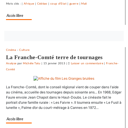
Mots clés : |
Afrique
|
Cédéao
|
coup d'Etat
|
guerre
|
Mali
du
Crédit
Accès libre
mutuel
dans
ses
journaux
Bouton
abonnez-
vous
Cinéma
-
Culture
maintenant
La Franche-Comté terre de tournages
Analyse
par
Michèle Tatu
|
15 janvier 2013
|
Laisser un commentaire
on
|
Franche-
Comté
Le
SNJ
dénonce
La Franche-Comté, dont le conseil régional vient de couper dans l'aide
les
au cinéma, accueille des tournages depuis soixante ans... En 1968, Edgar
entraves
Faure envoie Jean Chapot dans le Haut-Doubs. Le cinéaste fait le
au
portrait d’une famille rurale : « Les Faivre ». Il tournera ensuite « Le Fusil à
droit
lunette », Palme d’or du court-métrage à Cannes en 1972...
syndical
du
Accès libre
Crédit