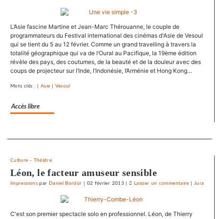
SNJ
dénonce
L’Asie fascine Martine et Jean-Marc Thérouanne, le couple de
les
programmateurs du Festival international des cinémas d'Asie de Vesoul
entraves
qui se tient du 5 au 12 février. Comme un grand travelling à travers la
au
totalité géographique qui va de l’Oural au Pacifique, la 19ème édition
droit
révèle des pays, des coutumes, de la beauté et de la douleur avec des
syndical
coups de projecteur sur l’Inde, l’Indonésie, l’Arménie et Hong Kong…
du
Mots clés : |
Asie
|
Vesoul
Crédit
mutuel
Accès libre
dans
ses
journaux
Separateur
Culture
-
Théâtre
Léon, le facteur amuseur sensible
Impressions
par
Daniel Bordür
|
02 février 2013
|
Laisser un commentaire
on
|
Jura
Le
SNJ
C'est son premier spectacle solo en professionnel. Léon, de Thierry
dénonce