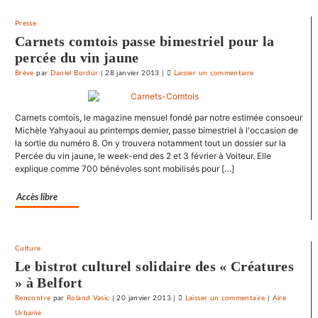
ses
journaux
Presse
Carnets comtois passe bimestriel pour la
percée du vin jaune
Brève
par
Daniel Bordür
|
28 janvier 2013
|
Laisser un commentaire
on
Le
SNJ
Carnets comtois, le magazine mensuel fondé par notre estimée consoeur
dénonce
Michèle Yahyaoui au printemps dernier, passe bimestriel à l'occasion de
les
la sortie du numéro 8. On y trouvera notamment tout un dossier sur la
entraves
Percée du vin jaune, le week-end des 2 et 3 février à Voiteur. Elle
au
explique comme 700 bénévoles sont mobilisés pour […]
droit
syndical
Accès libre
du
Crédit
mutuel
Culture
dans
Le bistrot culturel solidaire des « Créatures
ses
» à Belfort
journaux
Rencontre
par
Roland Vasic
|
20 janvier 2013
|
Laisser un commentaire
on
|
Aire
Urbaine
Le