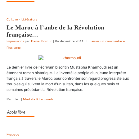
dans
ses
journau
Culture
-
Littérature
Le Maroc à l’aube de la Révolution
française…
Impressions
par
Daniel Bordür
|
06 décembre 2011
|
Laisser un commentaire
on
|
Plus large
Le
SNJ
dénonce
Le dernier livre de l'écrivain bisontin Mustapha Kharmoudi est un
les
étonnant roman historique. Il a inventé le périple d'un jeune interprète
entraves
français à travers le Maroc pour confronter son regard progressiste aux
au
troubles qui suivent la mort d'un sultan, dans les quelques mois et
droit
semaines précédant la Révolution française.
syndical
Mot clé : |
Mustafa Kharmoudi
du
Crédit
Accès libre
mutuel
dans
ses
journaux
Musique