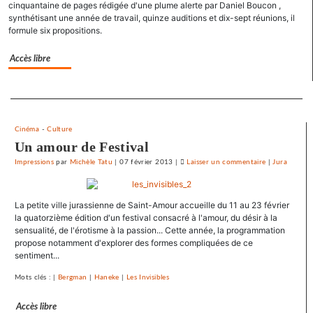
cinquantaine de pages rédigée d'une plume alerte par Daniel Boucon ,
droit
synthétisant une année de travail, quinze auditions et dix-sept réunions, il
syndical
formule six propositions.
du
Crédit
Accès libre
mutuel
dans
Separateur
ses
journaux
Cinéma
-
Culture
Un amour de Festival
Impressions
par
Michèle Tatu
|
07 février 2013
|
Laisser un commentaire
on
|
Jura
Le
SNJ
La petite ville jurassienne de Saint-Amour accueille du 11 au 23 février
dénonce
la quatorzième édition d'un festival consacré à l'amour, du désir à la
les
sensualité, de l'érotisme à la passion... Cette année, la programmation
entraves
propose notamment d'explorer des formes compliquées de ce
au
sentiment...
droit
Mots clés : |
Bergman
|
Haneke
|
Les Invisibles
syndical
du
Accès libre
Crédit