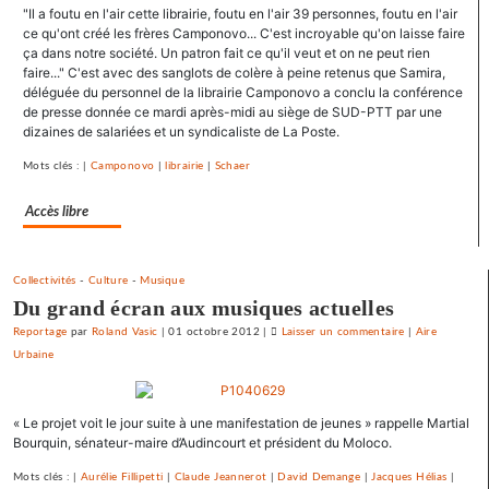
"Il a foutu en l'air cette librairie, foutu en l'air 39 personnes, foutu en l'air
les
ce qu'ont créé les frères Camponovo... C'est incroyable qu'on laisse faire
entraves
ça dans notre société. Un patron fait ce qu'il veut et on ne peut rien
au
faire..." C'est avec des sanglots de colère à peine retenus que Samira,
droit
déléguée du personnel de la librairie Camponovo a conclu la conférence
syndical
de presse donnée ce mardi après-midi au siège de SUD-PTT par une
dizaines de salariées et un syndicaliste de La Poste.
du
Crédit
Mots clés : |
Camponovo
|
librairie
|
Schaer
mutuel
dans
Accès libre
ses
journaux
Collectivités
-
Culture
-
Musique
Du grand écran aux musiques actuelles
Reportage
par
Roland Vasic
|
01 octobre 2012
|
Laisser un commentaire
on
|
Aire
Urbaine
Le
SNJ
dénonce
« Le projet voit le jour suite à une manifestation de jeunes » rappelle Martial
les
Bourquin, sénateur-maire d’Audincourt et président du Moloco.
entraves
au
Mots clés : |
Aurélie Fillipetti
|
Claude Jeannerot
|
David Demange
|
Jacques Hélias
|