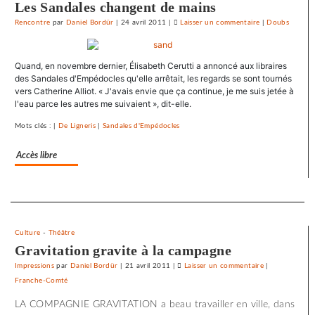
Les Sandales changent de mains
ses
Rencontre
par
Daniel Bordür
|
24 avril 2011
|
Laisser un commentaire
on
|
Doubs
journaux
Le
SNJ
Quand, en novembre dernier, Élisabeth Cerutti a annoncé aux libraires
dénonce
des Sandales d'Empédocles qu'elle arrêtait, les regards se sont tournés
les
vers Catherine Alliot. « J'avais envie que ça continue, je me suis jetée à
entraves
l'eau parce les autres me suivaient », dit-elle.
au
droit
Mots clés : |
De Ligneris
|
Sandales d'Empédocles
syndical
Accès libre
du
Crédit
mutuel
Separateur
dans
ses
journaux
Culture
-
Théâtre
Gravitation gravite à la campagne
Impressions
par
Daniel Bordür
|
21 avril 2011
|
Laisser un commentaire
on
|
Franche-Comté
Le
SNJ
LA COMPAGNIE GRAVITATION a beau travailler en ville, dans
dénonce