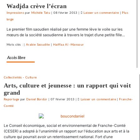
Crédit
Wadjda crève l’écran
mutuel
Impressions
par
Michèle Tatu
|
08 février 2013
|
Laisser un commentaire
on
|
Plus
dans
large
Le
ses
SNJ
journaux
Le premier film saoudien réalisé par une femme lève le voile sur les
dénonce
mœurs de la société saoudienne à travers le trajet d’une petite fille…
les
Mots clés : |
Arabie Saoudite
|
Haiffaa Al -Mansour
entraves
au
Accès libre
droit
syndical
du
Collectivités
-
Culture
Crédit
Arts, culture et jeunesse : un rapport qui voit
mutuel
grand
dans
ses
Reportage
par
Daniel Bordür
|
07 février 2013
|
Laisser un commentaire
on
|
Franche-
journaux
Comté
Le
SNJ
dénonce
Le Conseil économique, social et environnemental de Franche-Comté
les
(CESER) a adopté à l'unanimité un rapport sur l'éducation aux arts et à la
entraves
culture qui pourrait avoir un retentissement national. Fort d'une
au