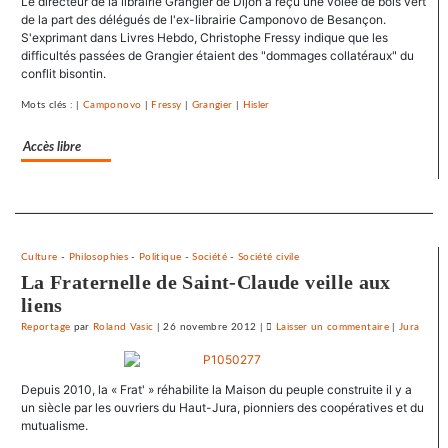
Le directeur de la librairie Grangier de Dijon a reçu une volée de bois vert
SNJ
de la part des délégués de l'ex-librairie Camponovo de Besançon.
dénonce
S'exprimant dans Livres Hebdo, Christophe Fressy indique que les
difficultés passées de Grangier étaient des "dommages collatéraux" du
les
conflit bisontin.
entraves
au
Mots clés : |
Camponovo
|
Fressy
|
Grangier
|
Hisler
droit
syndical
Accès libre
du
Crédit
mutuel
Separateur
dans
ses
Culture
-
Philosophies
-
Politique
-
Société
-
Société civile
journaux
La Fraternelle de Saint-Claude veille aux
liens
Reportage
par
Roland Vasic
|
26 novembre 2012
|
Laisser un commentaire
on
|
Jura
Le
SNJ
Depuis 2010, la « Frat' » réhabilite la Maison du peuple construite il y a
dénonce
un siècle par les ouvriers du Haut-Jura, pionniers des coopératives et du
les
mutualisme.
entraves