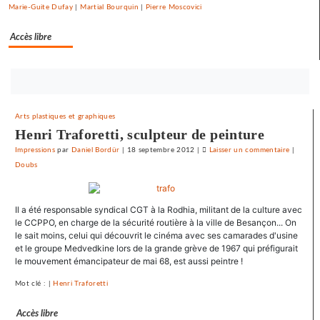
droit
Marie-Guite Dufay
|
Martial Bourquin
|
Pierre Moscovici
syndical
du
Accès libre
Crédit
mutuel
dans
Bouton
ses
abonnez-
journaux
vous
Arts plastiques et graphiques
maintenant
Henri Traforetti, sculpteur de peinture
Impressions
par
Daniel Bordür
|
18 septembre 2012
|
Laisser un commentaire
on
|
Doubs
Le
SNJ
dénonce
Il a été responsable syndical CGT à la Rodhia, militant de la culture avec
les
le CCPPO, en charge de la sécurité routière à la ville de Besançon... On
entraves
le sait moins, celui qui découvrit le cinéma avec ses camarades d'usine
au
et le groupe Medvedkine lors de la grande grève de 1967 qui préfigurait
droit
le mouvement émancipateur de mai 68, est aussi peintre !
syndical
Mot clé : |
Henri Traforetti
du
Crédit
Accès libre
mutuel