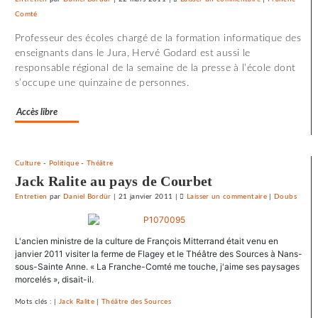
Comté
Le
SNJ
Professeur des écoles chargé de la formation informatique des
dénonce
enseignants dans le Jura, Hervé Godard est aussi le
les
responsable régional de la semaine de la presse à l’école dont
entraves
s’occupe une quinzaine de personnes.
au
droit
Accès libre
syndical
du
Crédit
Culture
-
Politique
-
Théâtre
mutuel
Jack Ralite au pays de Courbet
dans
ses
Entretien
par
Daniel Bordür
|
21 janvier 2011
|
Laisser un commentaire
on
|
Doubs
journaux
Le
SNJ
L'ancien ministre de la culture de François Mitterrand était venu en
dénonce
janvier 2011 visiter la ferme de Flagey et le Théâtre des Sources à Nans-
les
sous-Sainte Anne. « La Franche-Comté me touche, j'aime ses paysages
entraves
morcelés », disait-il.
au
droit
Mots clés : |
Jack Ralite
|
Théâtre des Sources
syndical