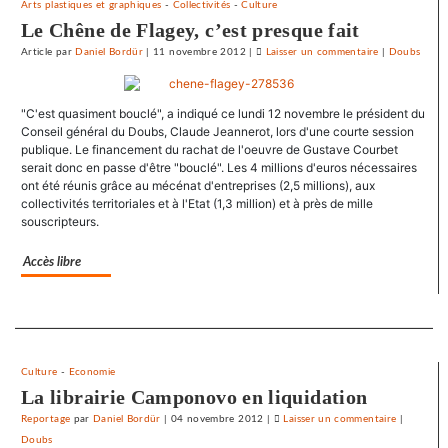
Arts plastiques et graphiques
-
Collectivités
-
Culture
journaux
Le Chêne de Flagey, c’est presque fait
Article
par
Daniel Bordür
|
11 novembre 2012
|
Laisser un commentaire
on
|
Doubs
Le
SNJ
"C'est quasiment bouclé", a indiqué ce lundi 12 novembre le président du
dénonce
Conseil général du Doubs, Claude Jeannerot, lors d'une courte session
les
publique. Le financement du rachat de l'oeuvre de Gustave Courbet
entraves
serait donc en passe d'être "bouclé". Les 4 millions d'euros nécessaires
au
ont été réunis grâce au mécénat d'entreprises (2,5 millions), aux
droit
collectivités territoriales et à l'Etat (1,3 million) et à près de mille
souscripteurs.
syndical
du
Accès libre
Crédit
mutuel
dans
Separateur
ses
journaux
Culture
-
Economie
La librairie Camponovo en liquidation
Reportage
par
Daniel Bordür
|
04 novembre 2012
|
Laisser un commentaire
on
|
Doubs
Le