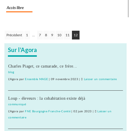
au
Accès libre
droit
syndical
du
Crédit
mutuel
Précédent
1
…
7
8
9
10
11
12
Navigation
dans
des
ses
Sur l’Agora
articles
journaux
Charles Piaget, ce camarade, ce frère...
blog
L'Agora
par
Ensemble MAGE
|
09 novembre 2023
|
Laisser un commentaire
on
Le
SNJ
Loup - éleveurs : la cohabitation existe déjà
dénonce
les
communiqué
entraves
L'Agora
par
FNE Bourgogne Franche-Comté
|
02 juin 2023
|
Laisser un
au
commentaire
on
droit
Le
syndical
SNJ