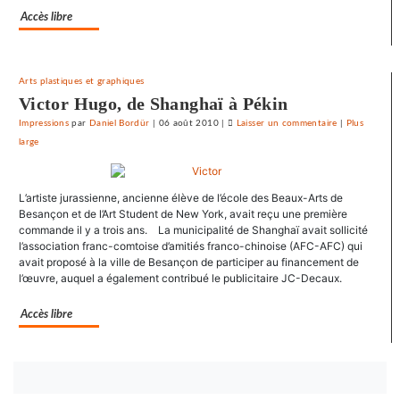
Accès libre
du
Crédit
mutuel
dans
Arts plastiques et graphiques
ses
Victor Hugo, de Shanghaï à Pékin
journaux
Impressions
par
Daniel Bordür
|
06 août 2010
|
Laisser un commentaire
on
|
Plus
large
Le
SNJ
dénonce
L’artiste jurassienne, ancienne élève de l’école des Beaux-Arts de
les
Besançon et de l’Art Student de New York, avait reçu une première
entraves
commande il y a trois ans. La municipalité de Shanghaï avait sollicité
au
l’association franc-comtoise d’amitiés franco-chinoise (AFC-AFC) qui
droit
avait proposé à la ville de Besançon de participer au financement de
syndical
l’œuvre, auquel a également contribué le publicitaire JC-Decaux.
du
Crédit
Accès libre
mutuel
dans
ses
Bouton
journaux