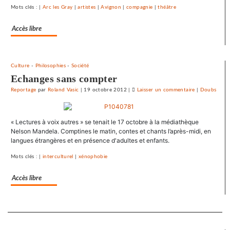
Mots clés : |
Arc les Gray
|
artistes
|
Avignon
|
compagnie
|
théâtre
au
droit
Accès libre
syndical
du
Crédit
mutuel
Culture
-
Philosophies
-
Société
dans
Echanges sans compter
ses
Reportage
par
Roland Vasic
|
19 octobre 2012
|
Laisser un commentaire
on
|
Doubs
journaux
Le
SNJ
« Lectures à voix autres » se tenait le 17 octobre à la médiathèque
dénonce
Nelson Mandela. Comptines le matin, contes et chants l’après-midi, en
les
langues étrangères et en présence d'adultes et enfants.
entraves
au
Mots clés : |
interculturel
|
xénophobie
droit
syndical
Accès libre
du
Crédit
Separateur
mutuel
dans