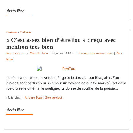
du
Accès libre
Crédit
mutuel
dans
ses
Cinéma
-
Culture
journaux
« C’est assez bien d’être fou » : reçu avec
mention très bien
Impressions
par
Michèle Tatu
|
30 janvier 2013
|
Laisser un commentaire
on
|
Plus
large
Le
SNJ
dénonce
Le réalisateur bisontin Antoine Page et le dessinateur Bilal, alias Zoo
les
project, sont partis en Russie pour un voyage de quatre mois où l’art de la
entraves
rue croise le cinéma, le souligne, lui donne du souffle, de la poésie…
au
droit
Mots clés : |
Anoine Page
|
Zoo project
syndical
du
Accès libre
Crédit
mutuel
Separateur
dans