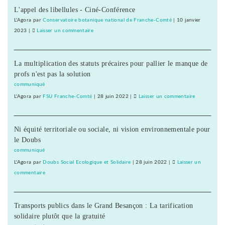
du
L'appel des libellules - Ciné-Conférence
dénonce
Crédit
les
L'Agora
par
Conservatoire botanique national de Franche-Comté
|
10 janvier
mutuel
entraves
2023
|
Laisser un commentaire
on
dans
au
Le
ses
droit
SNJ
journaux
syndical
La multiplication des statuts précaires pour pallier le manque de
dénonce
du
profs n'est pas la solution
les
Crédit
entraves
communiqué
mutuel
au
L'Agora
par
FSU Franche-Comté
|
28 juin 2022
|
Laisser un commentaire
on
dans
droit
Le
ses
syndical
SNJ
journaux
du
Ni équité territoriale ou sociale, ni vision environnementale pour
dénonce
Crédit
le Doubs
les
mutuel
entraves
communiqué
dans
au
L'Agora
par
Doubs Social Ecologique et Solidaire
|
28 juin 2022
|
Laisser un
ses
droit
commentaire
on
journaux
syndical
Le
du
SNJ
Crédit
Transports publics dans le Grand Besançon : La tarification
dénonce
mutuel
solidaire plutôt que la gratuité
les
dans