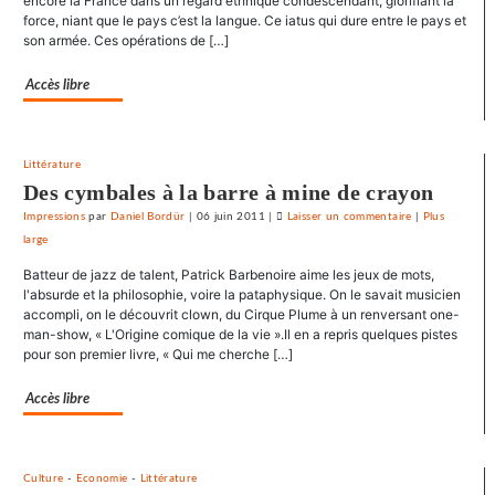
encore la France dans un regard ethnique condescendant, glorifiant la
force, niant que le pays c’est la langue. Ce iatus qui dure entre le pays et
entraves
son armée. Ces opérations de […]
au
droit
Accès libre
syndical
du
Crédit
mutuel
Littérature
dans
Des cymbales à la barre à mine de crayon
ses
Impressions
par
Daniel Bordür
|
06 juin 2011
|
Laisser un commentaire
on
|
Plus
journau
large
Le
SNJ
Batteur de jazz de talent, Patrick Barbenoire aime les jeux de mots,
dénonce
l'absurde et la philosophie, voire la pataphysique. On le savait musicien
les
accompli, on le découvrit clown, du Cirque Plume à un renversant one-
man-show, « L'Origine comique de la vie ».Il en a repris quelques pistes
entraves
pour son premier livre, « Qui me cherche […]
au
droit
Accès libre
syndical
du
Crédit
mutuel
Culture
-
Economie
-
Littérature
dans