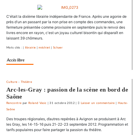
SNJ
dénonce
C'était la dixième librairie indépendante de France. Après une agonie de
les
près d'un an passant par la non prise en compte des commandes, une
entraves
fermeture présentée comme provisoire en septembre puis le renvoi des
au
livres encore en rayon, c'est un joyau culturel bisontin qui disparaît en
droit
laissant 39 chômeurs.
syndical
Mots clés : |
librairie
|
méchiet
|
Schaer
du
Crédit
Accès libre
mutuel
dans
ses
journaux
Culture
-
Théâtre
Arc-les-Gray : passion de la scène en bord de
Saône
Rencontre
par
Roland Vasic
|
31 octobre 2012
|
Laisser un commentaire
on
|
Haute-
Saône
Le
SNJ
Des troupes régionales, d’autres repérées à Avignon se produisent à Arc
dénonce
les Gray, les 14-15-16 puis 21-22-23 septembre 2012. Programmation et
les
tarifs populaires pour faire partager la passion du théâtre.
entraves