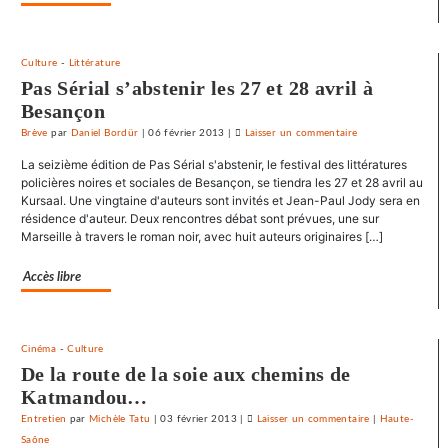
mutuel
dans
ses
Culture
-
Littérature
journaux
Pas Sérial s’abstenir les 27 et 28 avril à
Besançon
Brève
par
Daniel Bordür
|
06 février 2013
|
Laisser un commentaire
on
Le
La seizième édition de Pas Sérial s'abstenir, le festival des littératures
SNJ
policières noires et sociales de Besançon, se tiendra les 27 et 28 avril au
dénonce
Kursaal. Une vingtaine d'auteurs sont invités et Jean-Paul Jody sera en
résidence d'auteur. Deux rencontres débat sont prévues, une sur
les
Marseille à travers le roman noir, avec huit auteurs originaires […]
entraves
au
Accès libre
droit
syndical
du
Crédit
Cinéma
-
Culture
mutuel
De la route de la soie aux chemins de
dans
Katmandou…
ses
Entretien
par
Michèle Tatu
|
03 février 2013
|
Laisser un commentaire
on
|
Haute-
journaux
Saône
Le