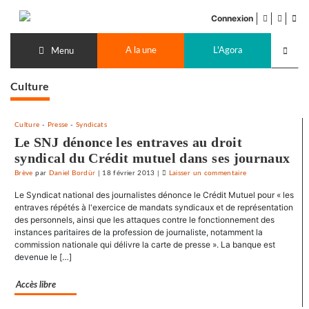
Accéder
facebook
twitter
Flu
au
Connexion
de
contenu
Recherch
pub
A la une
L'Agora
lancer
Menu
Culture
Culture
-
Presse
-
Syndicats
Le SNJ dénonce les entraves au droit
syndical du Crédit mutuel dans ses journaux
Brève
par
Daniel Bordür
|
18 février 2013
|
Laisser un commentaire
on
Le
Le Syndicat national des journalistes dénonce le Crédit Mutuel pour « les
SNJ
entraves répétés à l'exercice de mandats syndicaux et de représentation
dénonce
des personnels, ainsi que les attaques contre le fonctionnement des
instances paritaires de la profession de journaliste, notamment la
les
commission nationale qui délivre la carte de presse ». La banque est
entraves
devenue le […]
au
droit
Accès libre
syndical
du