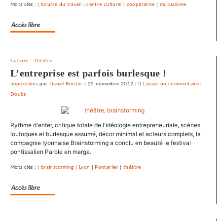
au
Mots clés : |
bourse du travail
|
centre culturel
|
coopérative
|
mutualisme
droit
syndical
Accès libre
du
Crédit
mutuel
Culture
-
Théâtre
dans
L’entreprise est parfois burlesque !
ses
Impressions
par
Daniel Bordür
|
25 novembre 2012
|
Laisser un commentaire
on
|
journaux
Doubs
Le
SNJ
dénonce
Rythme d'enfer, critique totale de l'idéologie entrepreneuriale, scènes
les
loufoques et burlesque assumé, décor minimal et acteurs complets, la
entraves
compagnie lyonnaise Brainstorming a conclu en beauté le festival
au
pontissalien Parole en marge.
droit
syndical
Mots clés : |
brainstorming
|
Lyon
|
Pontarlier
|
théâtre
du
Accès libre
Crédit
mutuel
dans
ses