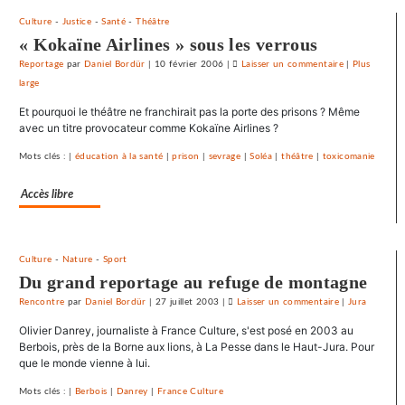
abonnez-
vous
Culture
-
Justice
-
Santé
-
Théâtre
maintenant
« Kokaïne Airlines » sous les verrous
Reportage
par
Daniel Bordür
|
10 février 2006
|
Laisser un commentaire
on
|
Plus
large
Le
SNJ
Et pourquoi le théâtre ne franchirait pas la porte des prisons ? Même
dénonce
avec un titre provocateur comme Kokaïne Airlines ?
les
Mots clés : |
éducation à la santé
|
prison
|
sevrage
|
Soléa
|
théâtre
|
toxicomanie
entraves
au
Accès libre
droit
syndical
du
Crédit
Culture
-
Nature
-
Sport
mutuel
Du grand reportage au refuge de montagne
dans
Rencontre
par
Daniel Bordür
|
27 juillet 2003
|
Laisser un commentaire
on
|
Jura
ses
Le
Olivier Danrey, journaliste à France Culture, s'est posé en 2003 au
journaux
SNJ
Berbois, près de la Borne aux lions, à La Pesse dans le Haut-Jura. Pour
dénonce
que le monde vienne à lui.
les
Mots clés : |
Berbois
|
Danrey
|
France Culture
entraves