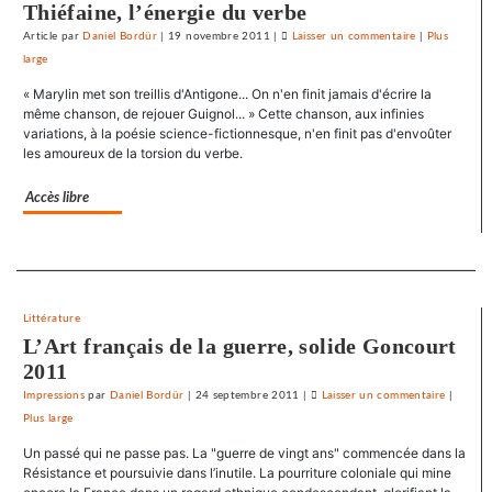
Thiéfaine, l’énergie du verbe
Article
par
Daniel Bordür
|
19 novembre 2011
|
Laisser un commentaire
on
|
Plus
large
Le
SNJ
« Marylin met son treillis d'Antigone... On n'en finit jamais d'écrire la
dénonce
même chanson, de rejouer Guignol... » Cette chanson, aux infinies
les
variations, à la poésie science-fictionnesque, n'en finit pas d'envoûter
les amoureux de la torsion du verbe.
entraves
au
Accès libre
droit
syndical
du
Separateur
Crédit
mutuel
dans
Littérature
ses
L’Art français de la guerre, solide Goncourt
journaux
2011
Impressions
par
Daniel Bordür
|
24 septembre 2011
|
Laisser un commentaire
on
|
Plus large
Le
SNJ
Un passé qui ne passe pas. La "guerre de vingt ans" commencée dans la
dénonce
Résistance et poursuivie dans l’inutile. La pourriture coloniale qui mine
les