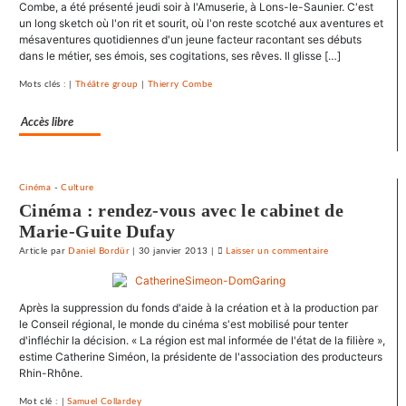
Combe, a été présenté jeudi soir à l'Amuserie, à Lons-le-Saunier. C'est
les
un long sketch où l'on rit et sourit, où l'on reste scotché aux aventures et
entraves
mésaventures quotidiennes d'un jeune facteur racontant ses débuts
au
dans le métier, ses émois, ses cogitations, ses rêves. Il glisse […]
droit
Mots clés : |
Théâtre group
|
Thierry Combe
syndical
du
Accès libre
Crédit
mutuel
dans
ses
Cinéma
-
Culture
journaux
Cinéma : rendez-vous avec le cabinet de
Marie-Guite Dufay
Article
par
Daniel Bordür
|
30 janvier 2013
|
Laisser un commentaire
on
Le
SNJ
Après la suppression du fonds d'aide à la création et à la production par
dénonce
le Conseil régional, le monde du cinéma s'est mobilisé pour tenter
les
d'infléchir la décision. « La région est mal informée de l'état de la filière »,
entraves
estime Catherine Siméon, la présidente de l'association des producteurs
au
Rhin-Rhône.
droit
Mot clé : |
Samuel Collardey
syndical