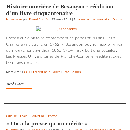
mutuel
Histoire ouvrière de Besançon : réédition
dans
d’un livre cinquantenaire
ses
Impressions
par
Daniel Bordür
|
27 mars 2011
|
Laisser un commentaire
on
|
Doubs
journaux
Le
SNJ
Professeur d'histoire contemporaine pendant 30 ans, Jean
dénonce
Charles avait publié en 1962 « Besançon ouvrier, aux origines
les
du mouvement syndical 1862-1914 » aux Editions Sociales.
entraves
Les Presses Universitaires de Franche-Comté le rééditent avec
au
80 pages de plus.
droit
syndical
Mots clés : |
CGT
|
fédération ouvrière
|
Jean Charles
du
Crédit
Accès libre
mutuel
dans
ses
Separateur
journaux
Culture
-
Ecole
-
Education
-
Presse
« On a la presse qu’on mérite »
Entretien
par
Daniel Bordür
|
22 mars 2011
|
Laisser un commentaire
on
|
Franche-