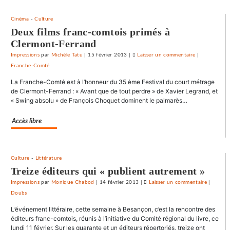
Crédit
mutuel
Cinéma
-
Culture
dans
Deux films franc-comtois primés à
ses
Clermont-Ferrand
journaux
Impressions
par
Michèle Tatu
|
15 février 2013
|
Laisser un commentaire
on
|
Franche-Comté
Le
SNJ
La Franche-Comté est à l’honneur du 35 ème Festival du court métrage
dénonce
de Clermont-Ferrand : « Avant que de tout perdre » de Xavier Legrand, et
les
« Swing absolu » de François Choquet dominent le palmarès…
entraves
au
Accès libre
droit
syndical
du
Culture
-
Littérature
Crédit
Treize éditeurs qui « publient autrement »
mutuel
Impressions
par
Monique Chabod
|
14 février 2013
|
Laisser un commentaire
on
|
dans
Doubs
Le
ses
SNJ
journaux
L’événement littéraire, cette semaine à Besançon, c’est la rencontre des
dénonce
éditeurs franc-comtois, réunis à l’initiative du Comité régional du livre, ce
les
lundi 11 février. Sur les quarante et un éditeurs répertoriés, treize ont