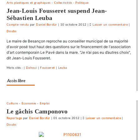
ses
Arts plastiques et graphiques
-
Collectivités
-
Politique
journaux
Jean-Louis Fousseret suspend Jean-
Sébastien Leuba
Compte-rendu
par
Daniel Bordür
|
10 octobre 2012
|
Laisser un commentaire
on
|
Doubs
Le
SNJ
Le maire de Besançon reproche au conseiller municipal de sa majorité
dénonc
d'avoir posé tout haut des questions sur le financement de l'association
les
d'art contemporain Le Pavé dans la mare. "Je n’ai pas eu d’autres choix",
dit Jean-Louis Fousseret.
entrave
au
Mots clés : |
Dahoui
|
Fousseret
|
Leuba
droit
syndical
Accès libre
du
Crédit
mutuel
Culture
-
Economie
-
Emploi
dans
Le gâchis Camponovo
ses
journau
Reportage
par
Daniel Bordür
|
01 octobre 2012
|
Laisser un commentaire
on
|
Doubs
Le
SNJ
dénonce