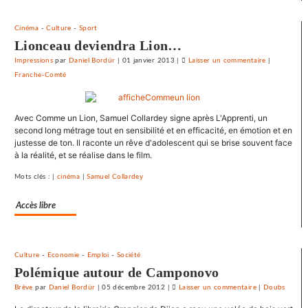
mutuel
dans
Cinéma
-
Culture
-
Sport
ses
Lionceau deviendra Lion…
journaux
Impressions
par
Daniel Bordür
|
01 janvier 2013
|
Laisser un commentaire
on
|
Franche-Comté
Le
SNJ
dénonce
Avec Comme un Lion, Samuel Collardey signe après L'Apprenti, un
les
second long métrage tout en sensibilité et en efficacité, en émotion et en
entraves
justesse de ton. Il raconte un rêve d'adolescent qui se brise souvent face
au
à la réalité, et se réalise dans le film.
droit
syndical
Mots clés : |
cinéma
|
Samuel Collardey
du
Accès libre
Crédit
mutuel
dans
ses
Culture
-
Economie
-
Emploi
-
Société
journaux
Polémique autour de Camponovo
Brève
par
Daniel Bordür
|
05 décembre 2012
|
Laisser un commentaire
on
|
Doubs
Le