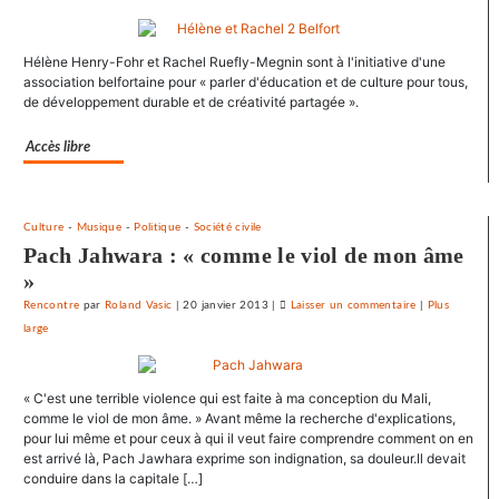
SNJ
dénonce
Hélène Henry-Fohr et Rachel Ruefly-Megnin sont à l'initiative d'une
les
association belfortaine pour « parler d'éducation et de culture pour tous,
entraves
de développement durable et de créativité partagée ».
au
droit
Accès libre
syndical
du
Crédit
mutuel
Culture
-
Musique
-
Politique
-
Société civile
Pach Jahwara : « comme le viol de mon âme
dans
ses
»
journaux
Rencontre
par
Roland Vasic
|
20 janvier 2013
|
Laisser un commentaire
on
|
Plus
large
Le
SNJ
dénonce
« C'est une terrible violence qui est faite à ma conception du Mali,
les
comme le viol de mon âme. » Avant même la recherche d'explications,
entraves
pour lui même et pour ceux à qui il veut faire comprendre comment on en
au
est arrivé là, Pach Jawhara exprime son indignation, sa douleur.Il devait
droit
conduire dans la capitale […]
syndical