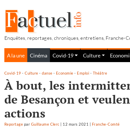
Accéder
au
contenu
Enquêtes, reportages, chroniques, entretiens, Franche-
A la une
Cinéma
Covid-19
Culture
Economi
Covid-19
-
Culture
-
danse
-
Economie
-
Emploi
-
Théâtre
À bout, les intermitt
de Besançon et veulen
actions
Reportage
par
Guillaume Clerc
|
12 mars 2021
|
Franche-Comté