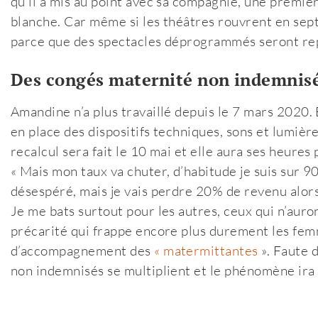
qu’il a mis au point avec sa compagnie, une premièr
blanche. Car même si les théâtres rouvrent en septe
parce que des spectacles déprogrammés seront re
Des congés maternité non indemnis
Amandine n’a plus travaillé depuis le 7 mars 2020. 
en place des dispositifs techniques, sons et lumière
recalcul sera fait le 10 mai et elle aura ses heures
« Mais mon taux va chuter, d’habitude je suis sur 9
désespéré, mais je vais perdre 20% de revenu alors 
Je me bats surtout pour les autres, ceux qui n’auron
précarité qui frappe encore plus durement les femme
d’accompagnement des
« matermittantes
». Faute 
non indemnisés se multiplient et le phénomène ira 