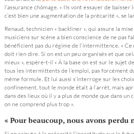
l’assurance chômage. « Ils vont essayer de baisser 
c’est bien une augmentation de la précarité », se 
Renaud, technicien « backliner », qui assure la mis
musiciens sur scène a bien conscience de ne pas fai
bénéficient pas du régime de l’intermittence. « Ce n
doit rien dire. Si on est un peu organisés et que ce
mieux », espère-t-il « À la base on est sur le sujet 
tous les intermittents de l’emploi, pas forcément du
même formule. Et lui aussi s’interroge sur les choi
confinement, tout le monde était à l’arrêt, mais ap
dans des lieux où il y a plus de monde que dans un c
on ne comprend plus trop ».
« Pour beaucoup, nous avons perdu n
Si on rajoute à la précarité l’incertitude sur le f