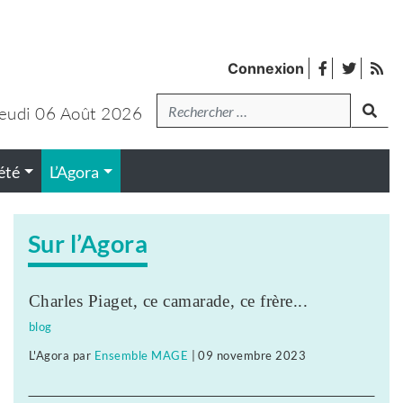
facebook
twitter
Fl
Connexion
de
Recherche
lanc
pub
eudi 06 Août 2026
été
L’Agora
Sur l’Agora
Charles Piaget, ce camarade, ce frère...
blog
L'Agora
par
Ensemble MAGE
|
09 novembre 2023