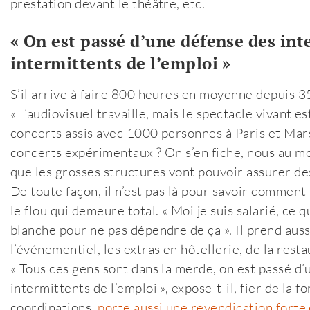
prestation devant le théâtre, etc.
« On est passé d’une défense des int
intermittents de l’emploi »
S’il arrive à faire 800 heures en moyenne depuis 3
« L’audiovisuel travaille, mais le spectacle vivant e
concerts assis avec 1000 personnes à Paris et Mar
concerts expérimentaux ? On s’en fiche, nous au moi
que les grosses structures vont pouvoir assurer des
De toute façon, il n’est pas là pour savoir comment
le flou qui demeure total. « Moi je suis salarié, ce
blanche pour ne pas dépendre de ça ». Il prend auss
l’événementiel, les extras en hôtellerie, de la rest
« Tous ces gens sont dans la merde, on est passé d
intermittents de l’emploi », expose-t-il, fier de la
coordinations,
porte aussi une revendication forte 