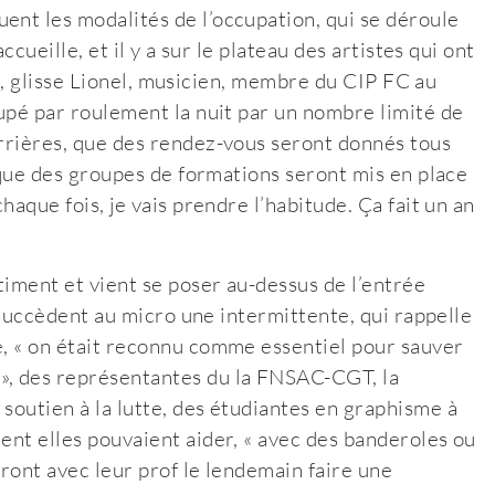
ent les modalités de l’occupation, qui se déroule
ccueille, et il y a sur le plateau des artistes qui ont
er », glisse Lionel, musicien, membre du CIP FC au
cupé par roulement la nuit par un nombre limité de
arrières, que des rendez-vous seront donnés tous
, que des groupes de formations seront mis en place
haque fois, je vais prendre l’habitude. Ça fait un an
timent et vient se poser au-dessus de l’entrée
Se succèdent au micro une intermittente, qui rappelle
e, « on était reconnu comme essentiel pour sauver
», des représentantes du la FNSAC-CGT, la
soutien à la lutte, des étudiantes en graphisme à
ent elles pouvaient aider, « avec des banderoles ou
dront avec leur prof le lendemain faire une