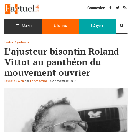
Accéder
facebook
twitter
Flu
au
Connexion
de
contenu
pub
Recherch
lance
Menu
A la une
L'Agora
Partis
-
Syndicats
L’ajusteur bisontin Roland
Vittot au panthéon du
mouvement ouvrier
Revue du web
par
La rédaction
|
02 novembre 2021