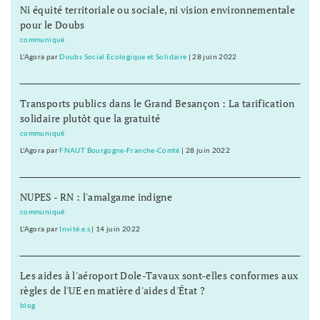
Ni équité territoriale ou sociale, ni vision environnementale
pour le Doubs
communiqué
L'Agora
par
Doubs Social Ecologique et Solidaire
|
28 juin 2022
Transports publics dans le Grand Besançon : La tarification
solidaire plutôt que la gratuité
communiqué
L'Agora
par
FNAUT Bourgogne-Franche-Comté
|
28 juin 2022
NUPES - RN : l'amalgame indigne
communiqué
L'Agora
par
Invité.e.s
|
14 juin 2022
Les aides à l'aéroport Dole-Tavaux sont-elles conformes aux
règles de l'UE en matière d'aides d'État ?
blog