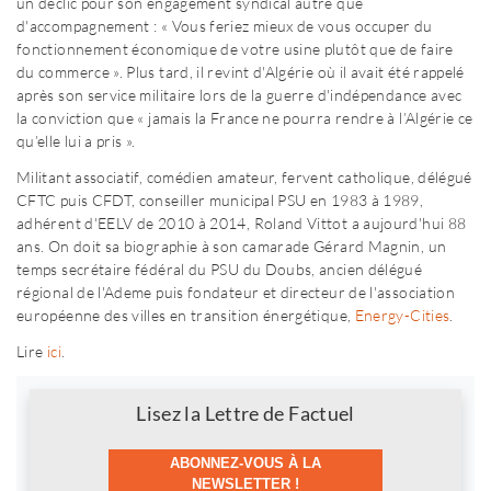
un déclic pour son engagement syndical autre que
d'accompagnement : « Vous feriez mieux de vous occuper du
fonctionnement économique de votre usine plutôt que de faire
du commerce ». Plus tard, il revint d'Algérie où il avait été rappelé
après son service militaire lors de la guerre d'indépendance avec
la conviction que « jamais la France ne pourra rendre à l’Algérie ce
qu’elle lui a pris ».
Militant associatif, comédien amateur, fervent catholique, délégué
CFTC puis CFDT, conseiller municipal PSU en 1983 à 1989,
adhérent d'EELV de 2010 à 2014, Roland Vittot a aujourd'hui 88
ans. On doit sa biographie à son camarade Gérard Magnin, un
temps secrétaire fédéral du PSU du Doubs, ancien délégué
régional de l'Ademe puis fondateur et directeur de l'association
européenne des villes en transition énergétique,
Energy-Cities
.
Lire
ici
.
Newsletter
Lisez la Lettre de Factuel
ABONNEZ-VOUS À LA
NEWSLETTER !