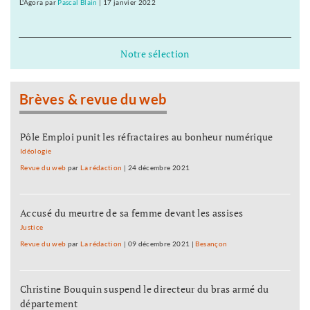
L'Agora
par
Pascal Blain
|
17 janvier 2022
Notre sélection
Brèves & revue du web
Pôle Emploi punit les réfractaires au bonheur numérique
Idéologie
Revue du web
par
La rédaction
|
24 décembre 2021
Accusé du meurtre de sa femme devant les assises
Justice
Revue du web
par
La rédaction
|
09 décembre 2021
|
Besançon
Christine Bouquin suspend le directeur du bras armé du
département