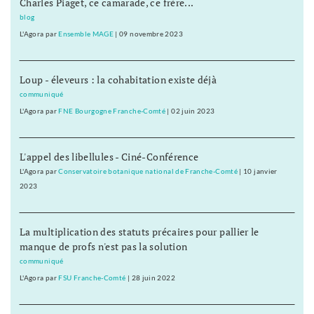
Charles Piaget, ce camarade, ce frère...
blog
L'Agora
par
Ensemble MAGE
|
09 novembre 2023
Loup - éleveurs : la cohabitation existe déjà
communiqué
L'Agora
par
FNE Bourgogne Franche-Comté
|
02 juin 2023
L'appel des libellules - Ciné-Conférence
L'Agora
par
Conservatoire botanique national de Franche-Comté
|
10 janvier
2023
La multiplication des statuts précaires pour pallier le
manque de profs n'est pas la solution
communiqué
L'Agora
par
FSU Franche-Comté
|
28 juin 2022