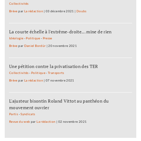
Collectivités
Brève
par
La rédaction
|
03 décembre 2021
|
Doubs
La courte échelle à l'extrême-droite... mine de rien
Idéologie
-
Politique
-
Presse
Brève
par
Daniel Bordür
|
20 novembre 2021
Une pétition contre la privatisation des TER
Collectivités
-
Politique
-
Transports
Brève
par
La rédaction
|
07 novembre 2021
L'ajusteur bisontin Roland Vittot au panthéon du
mouvement ouvrier
Partis
-
Syndicats
Revue du web
par
La rédaction
|
02 novembre 2021