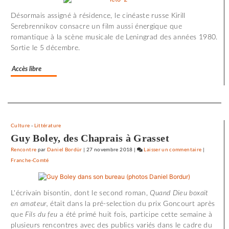
minutes
Désormais assigné à résidence, le cinéaste russe Kirill
d’effroi
Serebrennikov consacre un film aussi énergique que
à
romantique à la scène musicale de Leningrad des années 1980.
«
Sortie le 5 décembre.
Utoya
»
Accès libre
Separateur
Culture
-
Littérature
Guy Boley, des Chaprais à Grasset
Rencontre
par
Daniel Bordür
|
27 novembre 2018
|
Laisser un commentaire
on
|
Franche-Comté
72
minutes
d’effroi
L'écrivain bisontin, dont le second roman,
Quand Dieu boxait
à
en amateur,
était dans la pré-selection du prix Goncourt après
«
que
Fils du feu
a été primé huit fois, participe cette semaine à
Utoya
plusieurs rencontres avec des publics variés dans le cadre du
»