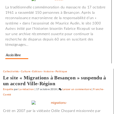
d’effroi
La traditionnelle commémoration du massacre du 17 octobre
à
1961 a rassemblé 150 personnes à Besançon. Après la
«
reconnaissance macronienne de la responsabilité d'un «
Utoya
système » dans l'assassinat de Maurice Audin, le site
1000
»
Autres
initié par l'historien bisontin Fabrice Riceputi se base
sur une archive récemment ouverte pour continuer la
recherche de disparus depuis 60 ans en suscitant des
témoignages...
Accès libre
Collectivités
-
Culture
-
Edition
-
histoire
-
Politique
Le site « Migrations à Besançon » suspendu à
un accord Ville-Région
Enquête
par
La rédaction
|
17 octobre 2018
|
Laisser un commentaire
on
|
Franche-
Comté
72
minutes
d’effroi
Créé en 2007 par la vidéaste Odile Chopard missionnée par
à