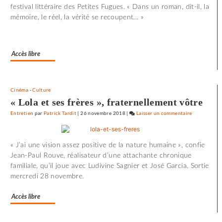
festival littéraire des Petites Fugues. « Dans un roman, dit-il, la
mémoire, le réel, la vérité se recoupent... »
Accès libre
Cinéma
-
Culture
« Lola et ses frères », fraternellement vôtre
Entretien
par
Patrick Tardit
|
26 novembre 2018
|
Laisser un commentaire
on
72
minutes
« J’ai une vision assez positive de la nature humaine », confie
d’effroi
Jean-Paul Rouve, réalisateur d’une attachante chronique
à
familiale, qu’il joue avec Ludivine Sagnier et José Garcia. Sortie
«
mercredi 28 novembre.
Utoya
»
Accès libre