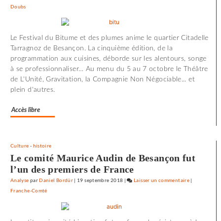
Doubs
72
minutes
d’effroi
Le Festival du Bitume et des plumes anime le quartier Citadelle
à
Tarragnoz de Besançon. La cinquième édition, de la
«
programmation aux cuisines, déborde sur les alentours, songe
Utoya
à se professionnaliser… Au menu du 5 au 7 octobre le Théâtre
»
de L'Unité, Gravitation, la Compagnie Non Négociable... et
plein d'autres.
Accès libre
Culture
-
histoire
Le comité Maurice Audin de Besançon fut
l’un des premiers de France
Analyse
par
Daniel Bordür
|
19 septembre 2018
|
Laisser un commentaire
on
|
Franche-Comté
72
minutes
d’effroi