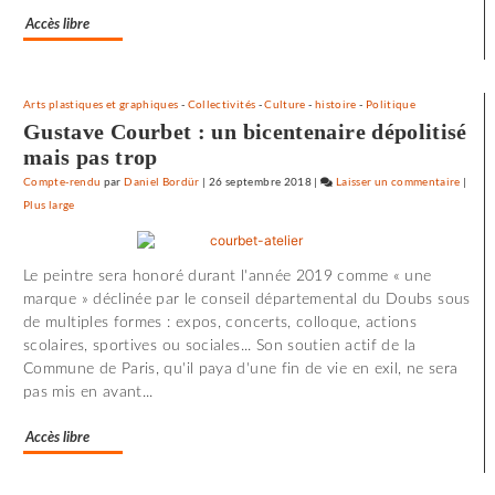
Accès libre
Arts plastiques et graphiques
-
Collectivités
-
Culture
-
histoire
-
Politique
Gustave Courbet : un bicentenaire dépolitisé
mais pas trop
Compte-rendu
par
Daniel Bordür
|
26 septembre 2018
|
Laisser un commentaire
on
|
Plus large
72
minut
d’effro
Le peintre sera honoré durant l'année 2019 comme « une
à
marque » déclinée par le conseil départemental du Doubs sous
«
de multiples formes : expos, concerts, colloque, actions
Utoya
scolaires, sportives ou sociales... Son soutien actif de la
»
Commune de Paris, qu'il paya d'une fin de vie en exil, ne sera
pas mis en avant...
Accès libre