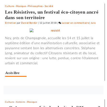
Culture
-
Musique
-
Philosophies
-
Société
Les Résistives, un festival éco-citoyen ancré
dans son territoire
Entretien
par
Daniel Bordür
|
12 juillet 2018
|
Laisser un commentaire
on
|
Jura
72
minutes
Ney, près de Champagnole, accueille les 14 et 15 juillet la
d’effroi
septième édition d'une manifestation culturelle, associative et
à
paysanne sentant bon les alternatives concrètes. Stéphane
«
Leng, animateur du collectif Citoyens résistants et élu local,
Utoya
revient sur son origine : une lutte, perdue, contre l'étalement
»
urbain et commercial.
Accès libre
Bouton
abonnez-
vous
Culture
-
histoire
-
Musique
maintenant