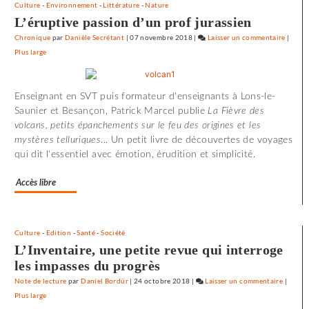
Culture
-
Environnement
-
Littérature
-
Nature
»
L’éruptive passion d’un prof jurassien
Chronique
par
Danièle Secrétant
|
07 novembre 2018
|
Laisser un commentaire
on
|
Plus large
72
minute
d’effro
Enseignant en SVT puis formateur d'enseignants à Lons-le-
à
Saunier et Besançon, Patrick Marcel publie
La Fièvre des
«
volcans, petits épanchements sur le feu des origines et les
Utoya
mystères telluriques
... Un petit livre de découvertes de voyages
»
qui dit l'essentiel avec émotion, érudition et simplicité.
Accès libre
Culture
-
Edition
-
Santé
-
Société
L’Inventaire, une petite revue qui interroge
les impasses du progrès
Note de lecture
par
Daniel Bordür
|
24 octobre 2018
|
Laisser un commentaire
on
|
Plus large
72