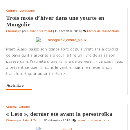
Culture
-
Littérature
Trois mois d’hiver dans une yourte en
Mongolie
Chronique
par
Danièle Secrétant
|
10 décembre 2018
|
Laisser un commentaire
on
72
minute
Marc Alaux passe son temps libre depuis vingt ans à étudier
d’effroi
ce pays qu'il a arpenté à pied. Il a tiré un livre de sa saison
à
passée dans l'intimité d'une famille de bergers... « Je sais mieux
«
à présent ce que j’ai dans le ventre mais n’en reviens pas
Utoya
transformé pour autant », écrit-il...
»
Accès libre
Cinéma
-
Culture
« Leto », dernier été avant la perestroïka
Cinéma
par
Patrick Tardit
|
05 décembre 2018
|
Laisser un commentaire
on
72