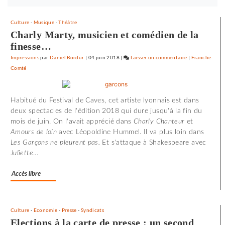
abonnez-
vous
Culture
-
Musique
-
Théâtre
maintenant
Charly Marty, musicien et comédien de la
finesse…
Impressions
par
Daniel Bordür
|
04 juin 2018
|
Laisser un commentaire
on
|
Franche-
Comté
72
minutes
d’effroi
Habitué du Festival de Caves, cet artiste lyonnais est dans
à
deux spectacles de l'édition 2018 qui dure jusqu'à la fin du
«
mois de juin. On l'avait apprécié dans
Charly Chanteur
et
Utoya
Amours de loin
avec Léopoldine Hummel. Il va plus loin dans
»
Les Garçons ne pleurent pas.
Et s'attaque à Shakespeare avec
Juliette
...
Accès libre
Culture
-
Economie
-
Presse
-
Syndicats
Elections à la carte de presse : un second