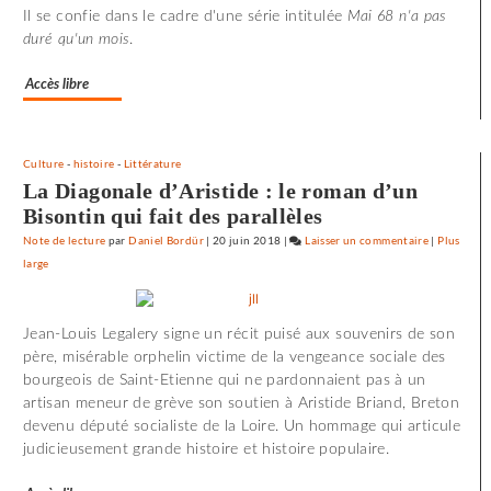
72
Il se confie dans le cadre d'une série intitulée
Mai 68 n'a pas
minutes
duré qu'un mois
.
d’effroi
à
Accès libre
«
Utoya
»
Culture
-
histoire
-
Littérature
La Diagonale d’Aristide : le roman d’un
Bisontin qui fait des parallèles
Note de lecture
par
Daniel Bordür
|
20 juin 2018
|
Laisser un commentaire
on
|
Plus
large
72
minutes
d’effroi
Jean-Louis Legalery signe un récit puisé aux souvenirs de son
à
père, misérable orphelin victime de la vengeance sociale des
«
bourgeois de Saint-Etienne qui ne pardonnaient pas à un
Utoya
artisan meneur de grève son soutien à Aristide Briand, Breton
»
devenu député socialiste de la Loire. Un hommage qui articule
judicieusement grande histoire et histoire populaire.