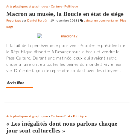
Arts plastiques et graphiques
-
Culture
-
Politique
Macron au musée, la Boucle en état de siège
Reportage
par
Daniel Bordür
|
19 novembre 2018
|
Laisser un commentaire
on
|
Plus
large
72
minutes
d’effroi
Il fallait de la persévérance pour venir écouter le président de
à
la République disserter à Besançonsur le beau et vendre le
«
Pass Culture. Durant une matinée, ceux qui avaient autre
Utoya
chose à faire ont eu toutes les peines du monde à vivre leur
»
vie. Drôle de façon de reprendre contact avec les citoyens...
Accès libre
Separateur
Arts plastiques et graphiques
-
Culture
-
Etat
-
Politique
« Les inégalités dont nous parlons chaque
jour sont culturelles »