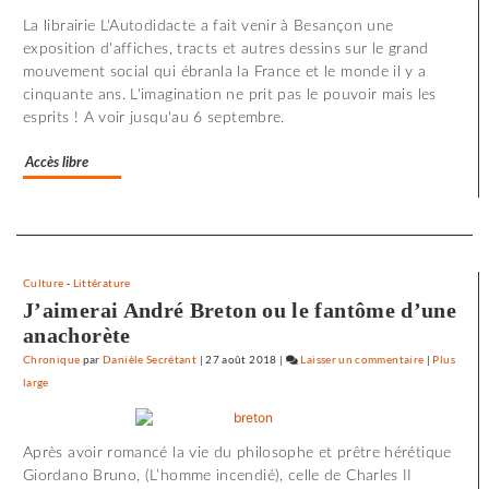
minutes
La librairie L'Autodidacte a fait venir à Besançon une
d’effroi
exposition d'affiches, tracts et autres dessins sur le grand
à
mouvement social qui ébranla la France et le monde il y a
«
cinquante ans. L'imagination ne prit pas le pouvoir mais les
Utoya
esprits ! A voir jusqu'au 6 septembre.
»
Accès libre
Separateur
Culture
-
Littérature
J’aimerai André Breton ou le fantôme d’une
anachorète
Chronique
par
Danièle Secrétant
|
27 août 2018
|
Laisser un commentaire
on
|
Plus
large
72
minutes
d’effroi
Après avoir romancé la vie du philosophe et prêtre hérétique
à
Giordano Bruno, (L’homme incendié), celle de Charles II
«