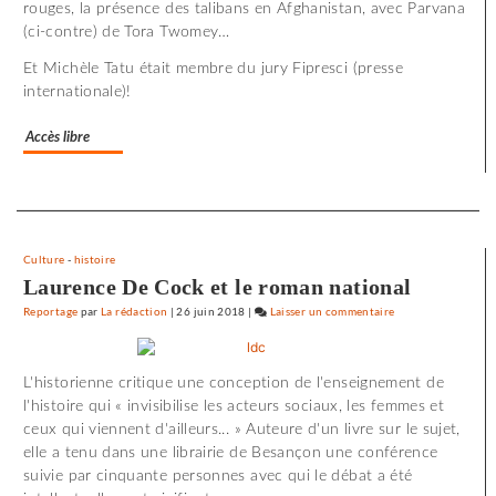
rouges, la présence des talibans en Afghanistan, avec Parvana
Utoya
(ci-contre) de Tora Twomey…
»
Et Michèle Tatu était membre du jury Fipresci (presse
internationale)!
Accès libre
Separateur
Culture
-
histoire
Laurence De Cock et le roman national
Reportage
par
La rédaction
|
26 juin 2018
|
Laisser un commentaire
on
72
minutes
L'historienne critique une conception de l'enseignement de
d’effroi
l'histoire qui « invisibilise les acteurs sociaux, les femmes et
à
ceux qui viennent d'ailleurs... » Auteure d'un livre sur le sujet,
«
elle a tenu dans une librairie de Besançon une conférence
Utoya
suivie par cinquante personnes avec qui le débat a été
»