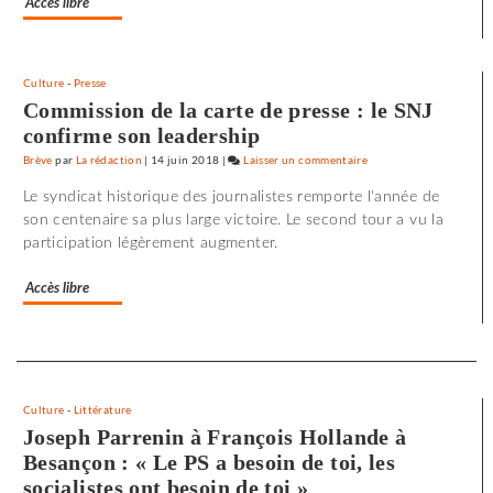
Accès libre
Culture
-
Presse
Commission de la carte de presse : le SNJ
confirme son leadership
Brève
par
La rédaction
|
14 juin 2018
|
Laisser un commentaire
on
72
Le syndicat historique des journalistes remporte l'année de
minutes
son centenaire sa plus large victoire. Le second tour a vu la
d’effroi
participation légèrement augmenter.
à
«
Accès libre
Utoya
»
Separateur
Culture
-
Littérature
Joseph Parrenin à François Hollande à
Besançon : « Le PS a besoin de toi, les
socialistes ont besoin de toi »