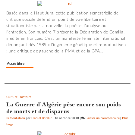
minute
d’effroi
Basée dans le Haut-Jura, cette publication semestrielle de
à
critique sociale défend un point de vue libertaire et
«
situationniste par la nouvelle, la poésie, l'analyse ou
Utoya
l'entretien. Son numéro 7 présente la Déclaration de Comilla,
»
inédite en français. C'est un manifeste féministe international
dénonçant dès 1989 « l'ingénierie génétique et reproductive »
: une critique de gauche de la PMA et de la GPA...
Accès libre
Separateur
Culture
-
histoire
La Guerre d’Algérie pèse encore son poids
de morts et de disparus
Présentation
par
Daniel Bordür
|
18 octobre 2018
|
Laisser un commentaire
on
|
Plus
large
72
minutes