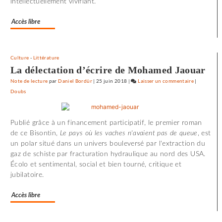
intellectuellement vivifiant.
Accès libre
Culture
-
Littérature
La délectation d’écrire de Mohamed Jaouar
Note de lecture
par
Daniel Bordür
|
25 juin 2018
|
Laisser un commentaire
on
|
Doubs
72
minutes
d’effroi
Publié grâce à un financement participatif, le premier roman
à
de ce Bisontin,
Le pays où les vaches n'avaient pas de queue
, est
«
un polar situé dans un univers bouleversé par l'extraction du
Utoya
gaz de schiste par fracturation hydraulique au nord des USA.
»
Écolo et sentimental, social et bien tourné, critique et
jubilatoire.
Accès libre