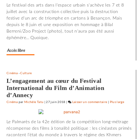
Le festival des arts dans l'espace urbain s'achève les 7 et 8
d’effroi
juillet avec la construction collective puis la destruction
à
festive d'un arc de triomphe en cartons à Besançon. Mais
«
depuis le 8 juin et une exposition en hommage à Bilal
Utoya
Berreni/Zoo Project (photo), tout n'aura pas été aussi
»
éphémère... Quoique.
Accès libre
Cinéma
-
Culture
L’engagement au cœur du Festival
International du Film d’Animation
d’Annecy
Cinéma
par
Michèle Tatu
|
27 juin 2018
|
Laisser un commentaire
on
|
Plus large
72
minutes
Le Palmarès de la 42e édition de la compétition long-métrage
d’effroi
récompense des films à tonalité politique : les cinéastes primés
à
racontent l’état du monde à travers le régime des Khmers
«