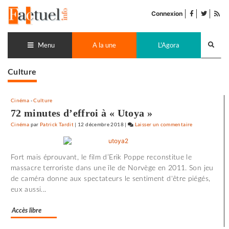
Accéder
facebook
twitter
Flu
au
Connexion
de
contenu
pub
Recherch
lance
Menu
A la une
L'Agora
Culture
Cinéma
-
Culture
72 minutes d’effroi à « Utoya »
Cinéma
par
Patrick Tardit
|
12 décembre 2018
|
Laisser un commentaire
on
72
minutes
Fort mais éprouvant, le film d’Erik Poppe reconstitue le
d’effroi
massacre terroriste dans une île de Norvège en 2011. Son jeu
à
de caméra donne aux spectateurs le sentiment d'être piégés,
«
eux aussi...
Utoya
»
Accès libre