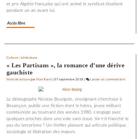
et pro Algérie française qui ont animé le syndicat étudiant
pendant un an avant lui.
Accès libre
Separateur
Culture
-
Littérature
« Les Partisans », la romance d’une dérive
gauchiste
Note de lecture
par
Ilian Karst
|
07 septembre 2018
|
Laisser un commentaire
on
72
minutes
Le démographe Nicolas Bourgoin, enseignant-chercheur à
d’effroi
Besançon, publie une fiction dont le héros, jeune militant
à
communiste au tournant des années 1980, s'engage avec
«
quelques proches dans une voie sans issue. Va-t-il franchir le
Utoya
pas du terrorisme ? Un thriller plaisant qui articule politique,
»
sociologie et libération des mœurs.