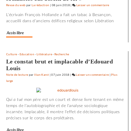
Revue du web
par
La rédaction
|
08 juin 2018
|
Laisser un commentaire
on
72
L'écrivain François Hollande a fait un tabac à Besançon,
minutes
accueilli dans d'anciens édifices religieux selon Libération
d’effroi
à
Accès libre
«
Utoya
»
Culture
-
Education
-
Littérature
-
Recherche
Le constat brut et implacable d’Edouard
Louis
Note de lecture
par
Ilian Karst
|
07 juin 2018
|
Laisser un commentaire
on
|
Plus
large
72
minutes
d’effroi
Qui a tué mon père
est un court et dense livre tenant en même
à
temps de l'autobiographie et de l'analyse sociologique
«
incarnée. Implacable, il montre l'effet de décisions politiques
Utoya
précises sur le corps des prolétaires.
»
Accès libre