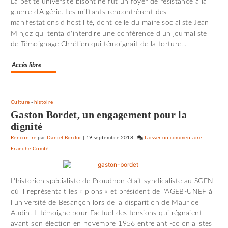
La petite université bisontine fut un foyer de résistance à la
à
guerre d'Algérie. Les militants rencontrèrent des
«
manifestations d'hostilité, dont celle du maire socialiste Jean
Utoya
Minjoz qui tenta d'interdire une conférence d'un journaliste
»
de Témoignage Chrétien qui témoignait de la torture...
Accès libre
Culture
-
histoire
Gaston Bordet, un engagement pour la
dignité
Rencontre
par
Daniel Bordür
|
19 septembre 2018
|
Laisser un commentaire
on
|
Franche-Comté
72
minutes
d’effroi
L'historien spécialiste de Proudhon était syndicaliste au SGEN
à
où il représentait les « pions » et président de l'AGEB-UNEF à
«
l'université de Besançon lors de la disparition de Maurice
Utoya
Audin. Il témoigne pour Factuel des tensions qui régnaient
»
avant son élection en novembre 1956 entre anti-colonialistes