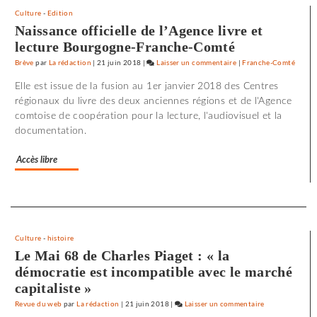
Culture
-
Edition
Naissance officielle de l’Agence livre et
lecture Bourgogne-Franche-Comté
Brève
par
La rédaction
|
21 juin 2018
|
Laisser un commentaire
on
|
Franche-Comté
72
Elle est issue de la fusion au 1er janvier 2018 des Centres
minutes
régionaux du livre des deux anciennes régions et de l'Agence
d’effroi
comtoise de coopération pour la lecture, l'audiovisuel et la
à
documentation.
«
Utoya
Accès libre
»
Separateur
Culture
-
histoire
Le Mai 68 de Charles Piaget : « la
démocratie est incompatible avec le marché
capitaliste »
Revue du web
par
La rédaction
|
21 juin 2018
|
Laisser un commentaire
on