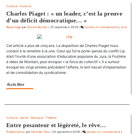
Culture
-
histoire
Charles Piaget : « un leader, c’est la preuve
d’un déficit démocratique… »
Reportage
par
Daniel Bordür
|
25 septembre 2018
|
Laisser un commentaire
on
|
Jura
72
minutes
Cet article a plus de cinq ans. La disparition de Charles Piaget nous
d’effroi
conduit à le remettre à la une. Celui qui fut le porte-parole du conflit Lip
à
était l'invité d'une association d'éducation populaire du Jura, la Fruitière
«
à idées de Montain, pour évoquer « la force du collectif ». Il a surtout
Utoya
évoqué les vingt années précédant l'affaire, le lent travail d'implantation
»
et de consolidation du syndicalisme.
Accès libre
Separateur
Culture
-
danse
-
Musique
-
Théâtre
Entre pesanteur et légèreté, le rêve…
Présentation
par
Michèle Tatu
|
24 septembre 2018
|
Laisser un commentaire
on
|