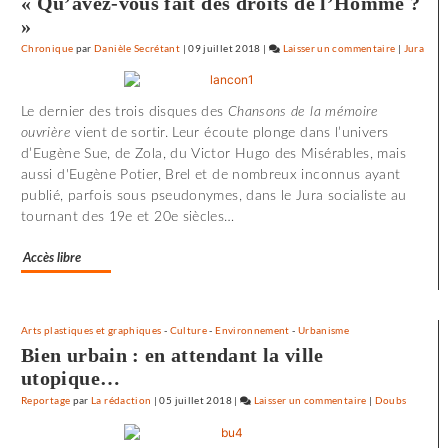
« Qu’avez-vous fait des droits de l’Homme ?
»
Chronique
par
Danièle Secrétant
|
09 juillet 2018
|
Laisser un commentaire
on
|
Jura
72
minutes
Le dernier des trois disques des
Chansons de la mémoire
d’effroi
ouvrière
vient de sortir. Leur écoute plonge dans l’univers
à
d’Eugène Sue, de Zola, du Victor Hugo des Misérables, mais
«
aussi d'Eugène Potier, Brel et de nombreux inconnus ayant
Utoya
publié, parfois sous pseudonymes, dans le Jura socialiste au
»
tournant des 19e et 20e siècles…
Accès libre
Arts plastiques et graphiques
-
Culture
-
Environnement
-
Urbanisme
Bien urbain : en attendant la ville
utopique…
Reportage
par
La rédaction
|
05 juillet 2018
|
Laisser un commentaire
on
|
Doubs
72
minutes