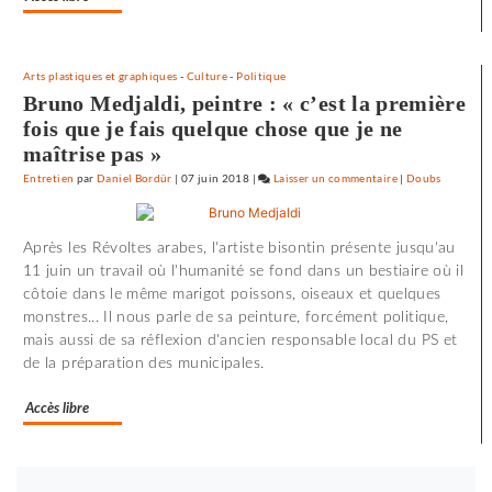
Arts plastiques et graphiques
-
Culture
-
Politique
Bruno Medjaldi, peintre : « c’est la première
fois que je fais quelque chose que je ne
maîtrise pas »
Entretien
par
Daniel Bordür
|
07 juin 2018
|
Laisser un commentaire
on
|
Doubs
72
minutes
Après les Révoltes arabes, l'artiste bisontin présente jusqu'au
d’effroi
11 juin un travail où l'humanité se fond dans un bestiaire où il
à
côtoie dans le même marigot poissons, oiseaux et quelques
«
monstres... Il nous parle de sa peinture, forcément politique,
Utoya
mais aussi de sa réflexion d'ancien responsable local du PS et
»
de la préparation des municipales.
Accès libre
Bouton