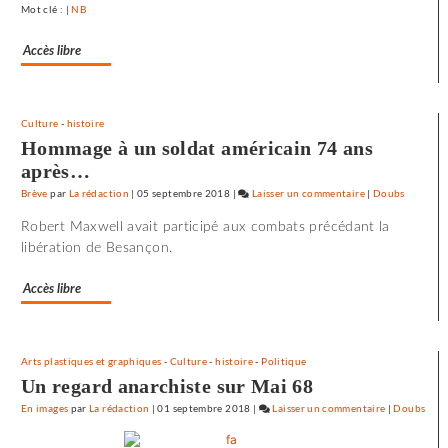
Mot clé : |
NB
Accès libre
Culture
-
histoire
Hommage à un soldat américain 74 ans
après…
Brève
par
La rédaction
|
05 septembre 2018
|
Laisser un commentaire
on
|
Doubs
72
Robert Maxwell avait participé aux combats précédant la
minutes
libération de Besançon.
d’effroi
à
Accès libre
«
Utoya
»
Arts plastiques et graphiques
-
Culture
-
histoire
-
Politique
Un regard anarchiste sur Mai 68
En images
par
La rédaction
|
01 septembre 2018
|
Laisser un commentaire
on
|
Doubs
72