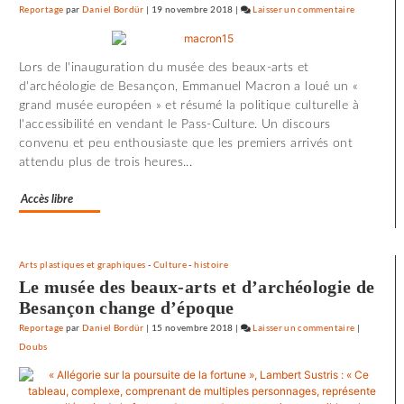
Reportage
par
Daniel Bordür
|
19 novembre 2018
|
Laisser un commentaire
on
72
minutes
Lors de l'inauguration du musée des beaux-arts et
d’effroi
d'archéologie de Besançon, Emmanuel Macron a loué un «
à
grand musée européen » et résumé la politique culturelle à
«
l'accessibilité en vendant le Pass-Culture. Un discours
Utoya
convenu et peu enthousiaste que les premiers arrivés ont
»
attendu plus de trois heures...
Accès libre
Arts plastiques et graphiques
-
Culture
-
histoire
Le musée des beaux-arts et d’archéologie de
Besançon change d’époque
Reportage
par
Daniel Bordür
|
15 novembre 2018
|
Laisser un commentaire
on
|
Doubs
72
minutes
d’effroi
à