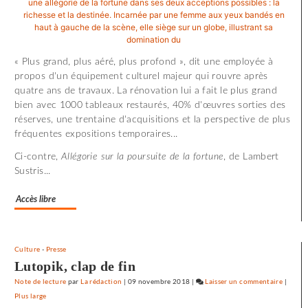
«
Utoya
»
« Plus grand, plus aéré, plus profond », dit une employée à
propos d'un équipement culturel majeur qui rouvre après
quatre ans de travaux. La rénovation lui a fait le plus grand
bien avec 1000 tableaux restaurés, 40% d'œuvres sorties des
réserves, une trentaine d'acquisitions et la perspective de plus
fréquentes expositions temporaires...
Ci-contre,
Allégorie sur la poursuite de la fortune
, de Lambert
Sustris...
Accès libre
Culture
-
Presse
Lutopik, clap de fin
Note de lecture
par
La rédaction
|
09 novembre 2018
|
Laisser un commentaire
on
|
Plus large
72