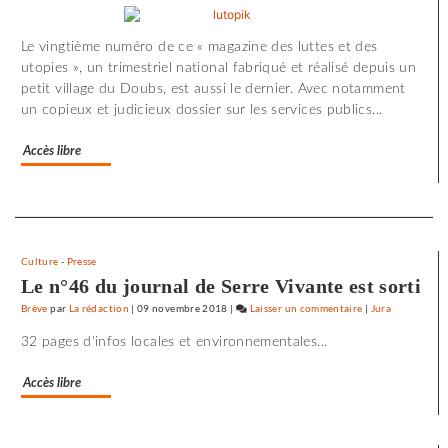
minute
d’effroi
Le vingtième numéro de ce « magazine des luttes et des
à
utopies », un trimestriel national fabriqué et réalisé depuis un
«
petit village du Doubs, est aussi le dernier. Avec notamment
Utoya
un copieux et judicieux dossier sur les services publics...
»
Accès libre
Separateur
Culture
-
Presse
Le n°46 du journal de Serre Vivante est sorti
Brève
par
La rédaction
|
09 novembre 2018
|
Laisser un commentaire
on
|
Jura
72
32 pages d'infos locales et environnementales...
minutes
d’effroi
Accès libre
à
«
Utoya