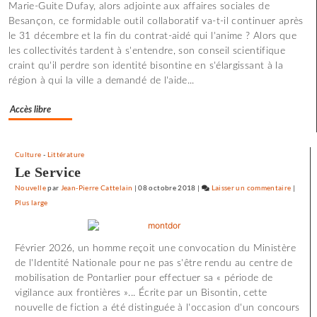
Marie-Guite Dufay, alors adjointe aux affaires sociales de
«
Besançon, ce formidable outil collaboratif va-t-il continuer après
Utoya
le 31 décembre et la fin du contrat-aidé qui l'anime ? Alors que
»
les collectivités tardent à s'entendre, son conseil scientifique
craint qu'il perdre son identité bisontine en s'élargissant à la
région à qui la ville a demandé de l'aide...
Accès libre
Culture
-
Littérature
Le Service
Nouvelle
par
Jean-Pierre Cattelain
|
08 octobre 2018
|
Laisser un commentaire
on
|
Plus large
72
minute
d’effroi
Février 2026, un homme reçoit une convocation du Ministère
à
de l'Identité Nationale pour ne pas s'être rendu au centre de
«
mobilisation de Pontarlier pour effectuer sa « période de
Utoya
vigilance aux frontières »... Écrite par un Bisontin, cette
»
nouvelle de fiction a été distinguée à l'occasion d'un concours