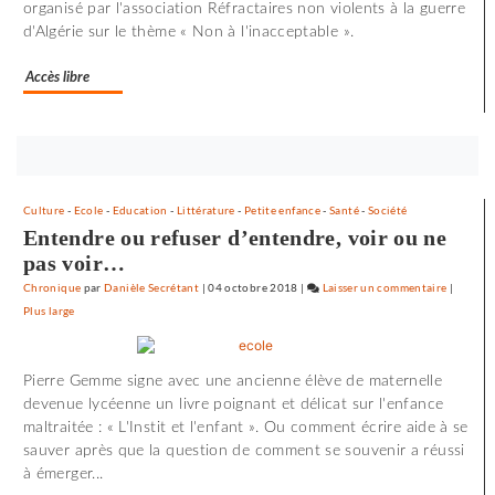
organisé par l'association Réfractaires non violents à la guerre
d'Algérie sur le thème « Non à l'inacceptable ».
Accès libre
Bouton
abonnez-
vous
Culture
-
Ecole
-
Education
-
Littérature
-
Petite enfance
-
Santé
-
Société
maintenant
Entendre ou refuser d’entendre, voir ou ne
pas voir…
Chronique
par
Danièle Secrétant
|
04 octobre 2018
|
Laisser un commentaire
on
|
Plus large
72
minutes
d’effroi
Pierre Gemme signe avec une ancienne élève de maternelle
à
devenue lycéenne un livre poignant et délicat sur l'enfance
«
maltraitée : « L'Instit et l'enfant ». Ou comment écrire aide à se
Utoya
sauver après que la question de comment se souvenir a réussi
»
à émerger...