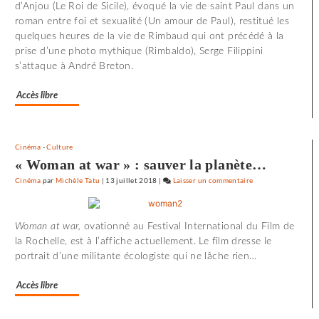
d’Anjou (Le Roi de Sicile), évoqué la vie de saint Paul dans un
Utoya
roman entre foi et sexualité (Un amour de Paul), restitué les
»
quelques heures de la vie de Rimbaud qui ont précédé à la
prise d’une photo mythique (Rimbaldo), Serge Filippini
s’attaque à André Breton.
Accès libre
Cinéma
-
Culture
« Woman at war » : sauver la planète…
Cinéma
par
Michèle Tatu
|
13 juillet 2018
|
Laisser un commentaire
on
72
minutes
Woman at war,
ovationné au Festival International du Film de
d’effroi
la Rochelle, est à l’affiche actuellement. Le film dresse le
à
portrait d’une militante écologiste qui ne lâche rien…
«
Utoya
Accès libre
»