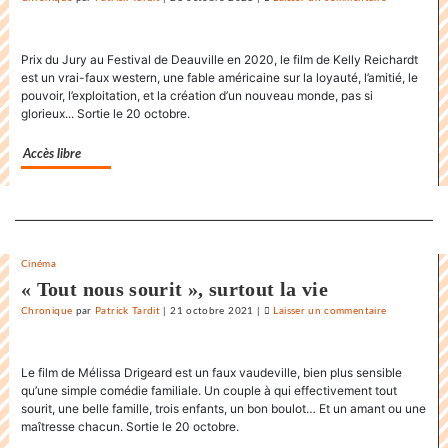
La
danse
Prix du Jury au Festival de Deauville en 2020, le film de Kelly Reichardt
endiablée
est un vrai-faux western, une fable américaine sur la loyauté, l’amitié, le
du
pouvoir, l’exploitation, et la création d’un nouveau monde, pas si
«
glorieux... Sortie le 20 octobre.
Karnawal
»
Accès libre
Separateur
Cinéma
« Tout nous sourit », surtout la vie
Chronique
par
Patrick Tardit
|
21 octobre 2021
|
Laisser un commentaire
on
La
danse
Le film de Mélissa Drigeard est un faux vaudeville, bien plus sensible
endiablée
qu’une simple comédie familiale. Un couple à qui effectivement tout
du
sourit, une belle famille, trois enfants, un bon boulot… Et un amant ou une
«
maîtresse chacun. Sortie le 20 octobre.
Karnawal