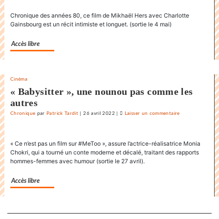
danse
Chronique des années 80, ce film de Mikhaël Hers avec Charlotte
endiablée
Gainsbourg est un récit intimiste et longuet. (sortie le 4 mai)
du
«
Accès libre
Karnawal
»
Cinéma
« Babysitter », une nounou pas comme les
autres
Chronique
par
Patrick Tardit
|
26 avril 2022
|
Laisser un commentaire
on
La
danse
« Ce n’est pas un film sur #MeToo », assure l’actrice-réalisatrice Monia
endiablée
Chokri, qui a tourné un conte moderne et décalé, traitant des rapports
du
hommes-femmes avec humour (sortie le 27 avril).
«
Karnawal
Accès libre
»
Separateur