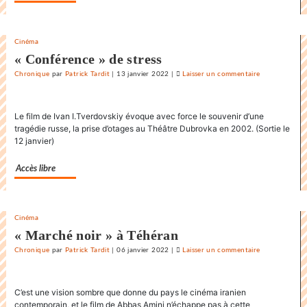
Cinéma
« Conférence » de stress
Chronique
par
Patrick Tardit
|
13 janvier 2022
|
Laisser un commentaire
on
La
danse
Le film de Ivan I.Tverdovskiy évoque avec force le souvenir d’une
endiablée
tragédie russe, la prise d’otages au Théâtre Dubrovka en 2002. (Sortie le
du
12 janvier)
«
Karnawal
Accès libre
»
Cinéma
« Marché noir » à Téhéran
Chronique
par
Patrick Tardit
|
06 janvier 2022
|
Laisser un commentaire
on
La
danse
C’est une vision sombre que donne du pays le cinéma iranien
endiablée
contemporain, et le film de Abbas Amini n’échappe pas à cette