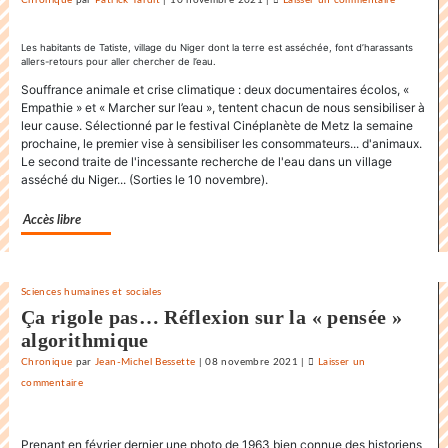
La
danse
Les habitants de Tatiste, village du Niger dont la terre est asséchée, font d’harassants
allers-retours pour aller chercher de l’eau.
endiablée
du
Souffrance animale et crise climatique : deux documentaires écolos, «
Empathie » et « Marcher sur l’eau », tentent chacun de nous sensibiliser à
«
leur cause. Sélectionné par le festival Cinéplanète de Metz la semaine
Karnawal
prochaine, le premier vise à sensibiliser les consommateurs... d'animaux.
»
Le second traite de l'incessante recherche de l'eau dans un village
asséché du Niger... (Sorties le 10 novembre).
Accès libre
Sciences humaines et sociales
Ça rigole pas… Réflexion sur la « pensée »
algorithmique
Chronique
par
Jean-Michel Bessette
|
08 novembre 2021
|
Laisser un
commentaire
on
La
danse
Prenant en février dernier une photo de 1963 bien connue des historiens
endiablée