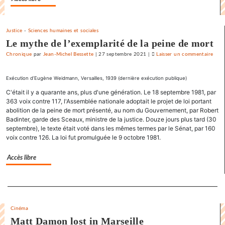
Justice
-
Sciences humaines et sociales
Le mythe de l’exemplarité de la peine de mort
Chronique
par
Jean-Michel Bessette
|
27 septembre 2021
|
Laisser un commentaire
on
La
dans
Exécution d’Eugène Weidmann, Versailles, 1939 (dernière exécution publique)
endi
C'était il y a quarante ans, plus d'une génération. Le 18 septembre 1981, par
du
363 voix contre 117, l'Assemblée nationale adoptait le projet de loi portant
«
abolition de la peine de mort présenté, au nom du Gouvernement, par Robert
Karn
Badinter, garde des Sceaux, ministre de la justice. Douze jours plus tard (30
septembre), le texte était voté dans les mêmes termes par le Sénat, par 160
»
voix contre 126. La loi fut promulguée le 9 octobre 1981.
Accès libre
Separateur
Cinéma
Matt Damon lost in Marseille