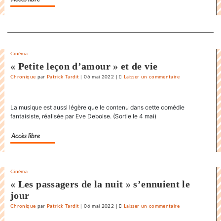
»
Separateur
Cinéma
« Petite leçon d’amour » et de vie
Chronique
par
Patrick Tardit
|
06 mai 2022
|
Laisser un commentaire
on
La
danse
La musique est aussi légère que le contenu dans cette comédie
endiablée
fantaisiste, réalisée par Eve Deboise. (Sortie le 4 mai)
du
«
Accès libre
Karnawal
»
Cinéma
« Les passagers de la nuit » s’ennuient le
jour
Chronique
par
Patrick Tardit
|
06 mai 2022
|
Laisser un commentaire
on
La