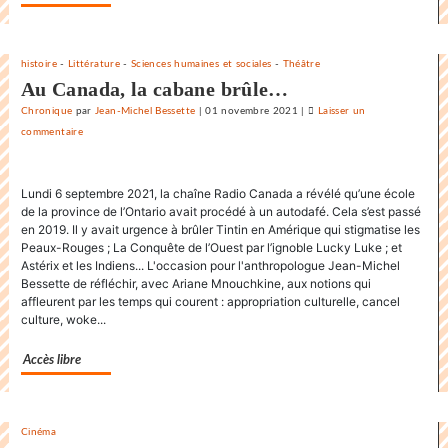
»
histoire
-
Littérature
-
Sciences humaines et sociales
-
Théâtre
Au Canada, la cabane brûle…
Chronique
par
Jean-Michel Bessette
|
01 novembre 2021
|
Laisser un
commentaire
on
La
danse
Lundi 6 septembre 2021, la chaîne Radio Canada a révélé qu’une école
endiablée
de la province de l’Ontario avait procédé à un autodafé. Cela s’est passé
du
en 2019. Il y avait urgence à brûler Tintin en Amérique qui stigmatise les
«
Peaux-Rouges ; La Conquête de l’Ouest par l’ignoble Lucky Luke ; et
Karnawal
Astérix et les Indiens... L'occasion pour l'anthropologue Jean-Michel
»
Bessette de réfléchir, avec Ariane Mnouchkine, aux notions qui
affleurent par les temps qui courent : appropriation culturelle, cancel
culture, woke...
Accès libre
Cinéma