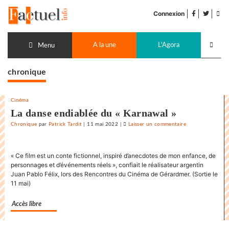
Accéder
facebook
twitter
Flu
au
Connexion
de
contenu
pub
Recherch
A la une
L'Agora
lancer
Menu
chronique
Cinéma
La danse endiablée du « Karnawal »
Chronique
par
Patrick Tardit
|
11 mai 2022
|
Laisser un commentaire
on
La
danse
« Ce film est un conte fictionnel, inspiré d’anecdotes de mon enfance, de
endiablée
personnages et d’événements réels », confiait le réalisateur argentin
du
Juan Pablo Félix, lors des Rencontres du Cinéma de Gérardmer. (Sortie le
«
11 mai)
Karnawal
»
Accès libre