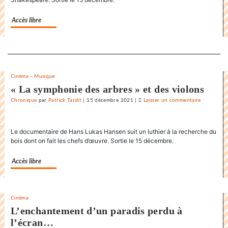
«
Karnawal
Accès libre
»
Separateur
Cinéma
-
Musique
« La symphonie des arbres » et des violons
Chronique
par
Patrick Tardit
|
15 décembre 2021
|
Laisser un commentaire
on
La
danse
Le documentaire de Hans Lukas Hansen suit un luthier à la recherche du
endiablée
bois dont on fait les chefs d’œuvre. Sortie le 15 décembre.
du
«
Accès libre
Karnawal
»
Cinéma
L’enchantement d’un paradis perdu à
l’écran…