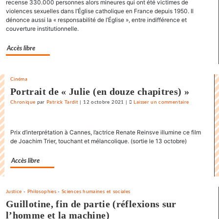
recense 330.000 personnes alors mineures qui ont été victimes de
«
violences sexuelles dans l’Église catholique en France depuis 1950. Il
Karnaw
dénonce aussi la « responsabilité de l’Église », entre indifférence et
»
couverture institutionnelle.
Accès libre
Cinéma
Portrait de « Julie (en douze chapitres) »
Chronique
par
Patrick Tardit
|
12 octobre 2021
|
Laisser un commentaire
on
La
danse
Prix d’interprétation à Cannes, l’actrice Renate Reinsve illumine ce film
endiablée
de Joachim Trier, touchant et mélancolique. (sortie le 13 octobre)
du
«
Accès libre
Karnawal
»
Justice
-
Philosophies
-
Sciences humaines et sociales
Guillotine, fin de partie (réflexions sur
l’homme et la machine)