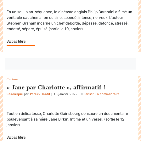
danse
En un seul plan-séquence, le cinéaste anglais Philip Barantini a filmé un
endiablée
véritable cauchemar en cuisine, speedé, intense, nerveux. L’acteur
du
Stephen Graham incarne un chef débordé, dépassé, défoncé, stressé,
«
endetté, séparé, épuisé.(sortie le 19 janvier)
Karnawal
»
Accès libre
Bouton
abonnez-
vous
Cinéma
maintenant
« Jane par Charlotte », affirmatif !
Chronique
par
Patrick Tardit
|
13 janvier 2022
|
Laisser un commentaire
on
La
danse
Tout en délicatesse, Charlotte Gainsbourg consacre un documentaire
endiablée
bouleversant à sa mère Jane Birkin. Intime et universel. (sortie le 12
du
janvier)
«
Karnawal
Accès libre
»