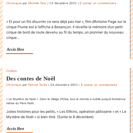
Chronique
par
Michèle Tatu
|
13 décembre 2021
|
Laisser un commentaire
on
La
danse
« Et pour un fils d’ouvrier ce sera déjà pas mal », film d’Antoine Page sur le
endiablée
cirque Plume est à l’affiche à Besançon. Il réveille la mémoire d’un petit
du
cirque de bord de route devenu au fil du temps, un pionnier du nouveau
«
cirque…
Karnawal
»
Accès libre
Cinéma
Des contes de Noël
Chronique
par
Patrick Tardit
|
06 décembre 2021
|
Laisser un commentaire
on
La
danse
« Le Mystère de Noël ». Dans le village d’Elisa, tout le monde a oublié jusqu’à l’existence
même du Père Noël.
endiablée
du
Jolies histoires pour les petits, « Les Elfkins, opération pâtisserie » et « Le
Mystère de Noël » si bien titré. (Sortie le 8 décembre)
«
Karnawal
Accès libre
»