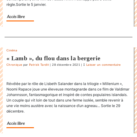
du
règle.Sortie le 5 janvier.
«
Karnawal
Accès libre
»
Separateur
Cinéma
« Lamb », du flou dans la bergerie
Chronique
par
Patrick Tardit
|
28 décembre 2021
|
Laisser un commentaire
on
La
danse
Révélée par le rôle de Lisbeth Salander dans la trilogie « Millenium »,
endiablée
Noomi Rapace joue une éleveuse montagnarde dans ce film de Valdimar
du
Johannsson, fantasmagorique et inspiré de contes populaires islandais.
«
Un couple qui vit loin de tout dans une ferme isolée, semble revenir à
Karnawal
une vie moins austère avec la naissance d’un agneau... Sortie le 29
»
décembre.
Accès libre