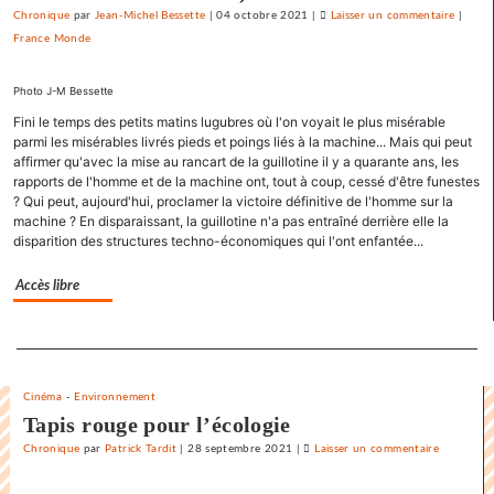
Chronique
par
Jean-Michel Bessette
|
04 octobre 2021
|
Laisser un commentaire
on
|
France Monde
La
danse
endiabl
Photo J-M Bessette
du
Fini le temps des petits matins lugubres où l'on voyait le plus misérable
«
parmi les misérables livrés pieds et poings liés à la machine... Mais qui peut
Karnaw
affirmer qu'avec la mise au rancart de la guillotine il y a quarante ans, les
»
rapports de l'homme et de la machine ont, tout à coup, cessé d'être funestes
? Qui peut, aujourd'hui, proclamer la victoire définitive de l'homme sur la
machine ? En disparaissant, la guillotine n'a pas entraîné derrière elle la
disparition des structures techno-économiques qui l'ont enfantée...
Accès libre
Separateur
Cinéma
-
Environnement
Tapis rouge pour l’écologie
Chronique
par
Patrick Tardit
|
28 septembre 2021
|
Laisser un commentaire
on
La