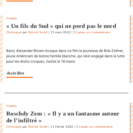
»
Cinéma
« Un fils du Sud » qui ne perd pas le nord
Chronique
par
Patrick Tardit
|
15 mars 2022
|
Laisser un commentaire
on
La
danse
Barry Alexander Brown évoque dans ce film la jeunesse de Bob Zellner,
endiablée
jeune Américain de bonne famille blanche, qui s’est engagé dans la lutte
du
pour les droits civiques. (sortie le 16 mars)
«
Karnawal
Accès libre
»
Separateur
Cinéma
Roschdy Zem : « Il y a un fantasme autour
de l’infiltré »
Chronique
par
Patrick Tardit
|
11 février 2022
|
Laisser un commentaire
on
La