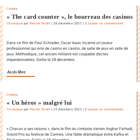
Cinéma
« The card counter », le bourreau des casinos
Chronique
par
Patrick Tardit
|
28 décembre 2021
|
Laisser un commentaire
on
La
danse
Dans ce film de Paul Schrader, Oscar Isaac incarne un joueur
endiablée
professionnel qui erre de casino en casino, de salle de jeux en salle de
du
jeux. Méthodique, cet ancien militaire est coupable d’actes
«
impardonnables. Sortie le 29 décembre.
Karnawal
»
Accès libre
Cinéma
« Un héros » malgré lui
Chronique
par
Patrick Tardit
|
15 décembre 2021
|
Laisser un commentaire
on
La
danse
« Chacun a ses raisons », dans le film du cinéaste iranien Asghar Farhadi,
endiablée
Grand Prix au festival de Cannes. Une fable dramatique entre Kafka et
du
Shakespeare. Sortie le 15 décembre.