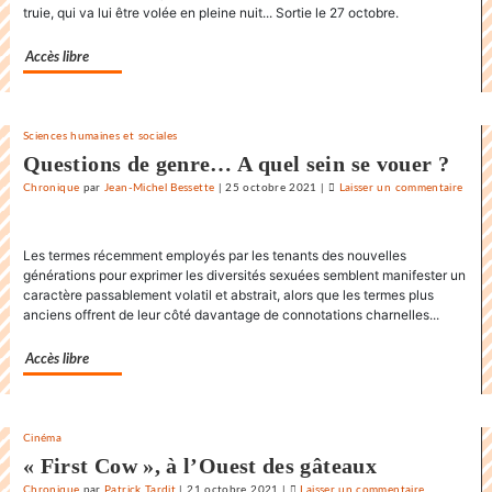
«
truie, qui va lui être volée en pleine nuit... Sortie le 27 octobre.
Karnawal
»
Accès libre
Sciences humaines et sociales
Questions de genre… A quel sein se vouer ?
Chronique
par
Jean-Michel Bessette
|
25 octobre 2021
|
Laisser un commentaire
on
La
dans
Les termes récemment employés par les tenants des nouvelles
endia
générations pour exprimer les diversités sexuées semblent manifester un
du
caractère passablement volatil et abstrait, alors que les termes plus
«
anciens offrent de leur côté davantage de connotations charnelles...
Karn
»
Accès libre
Cinéma
« First Cow », à l’Ouest des gâteaux
Chronique
par
Patrick Tardit
|
21 octobre 2021
|
Laisser un commentaire
on