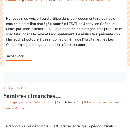
Chronique
par
Michèle Tatu
|
20 octobre 2021
|
Laisser un commentaire
on
La
danse
Nul besoin de voix off ou d'artifice dans ce « documentaire comédie
endiablée
musicale en milieu protégé » tourné à l'ESAT de Joncy, en Saône-et-
du
Loire, par Jean-Michel Dury. Faire chanter les protagonistes propulse le
«
spectateur dans le rêve et l'enchantement. Le réalisateur présente son
Karnawal
film jeudi 21 octobre à Besançon au cinéma de l’Habitat jeunes Les
»
Oiseaux (projection gratuite suivie d’une rencontre).
Accès libre
Bouton
abonnez-
Justice
-
Société
vous
Sombres dimanches…
maintenant
Chronique
par
Jean-Michel Bessette
|
17 octobre 2021
|
Laisser un commentaire
on
|
France Monde
La
danse
endiabl
Le rapport Sauvé dénombre 3.000 prêtres et religieux pédocriminels. Il
du