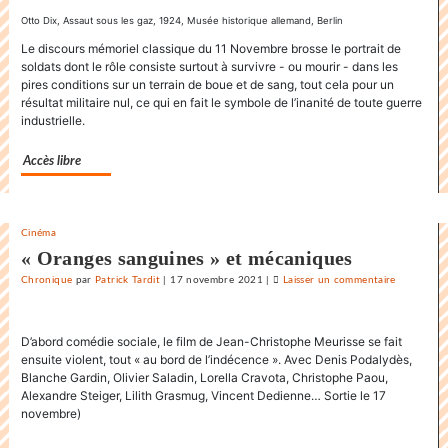
danse
Otto Dix, Assaut sous les gaz, 1924, Musée historique allemand, Berlin
endiablée
Le discours mémoriel classique du 11 Novembre brosse le portrait de
du
soldats dont le rôle consiste surtout à survivre - ou mourir - dans les
«
pires conditions sur un terrain de boue et de sang, tout cela pour un
Karnawal
résultat militaire nul, ce qui en fait le symbole de l’inanité de toute guerre
industrielle.
»
Accès libre
Cinéma
« Oranges sanguines » et mécaniques
Chronique
par
Patrick Tardit
|
17 novembre 2021
|
Laisser un commentaire
on
La
danse
D’abord comédie sociale, le film de Jean-Christophe Meurisse se fait
endiablée
ensuite violent, tout « au bord de l’indécence ». Avec Denis Podalydès,
du
Blanche Gardin, Olivier Saladin, Lorella Cravota, Christophe Paou,
«
Alexandre Steiger, Lilith Grasmug, Vincent Dedienne… Sortie le 17
Karnawal
novembre)
»