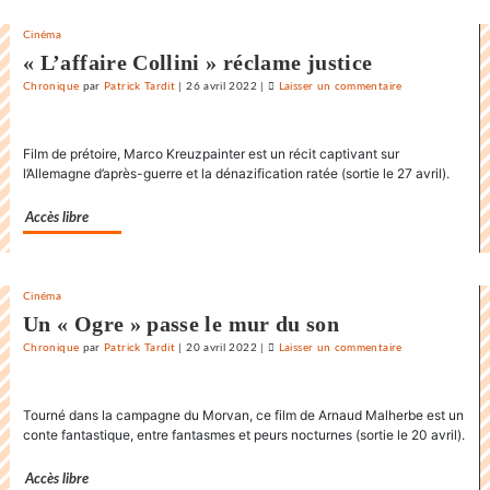
Cinéma
« L’affaire Collini » réclame justice
Chronique
par
Patrick Tardit
|
26 avril 2022
|
Laisser un commentaire
on
La
danse
Film de prétoire, Marco Kreuzpainter est un récit captivant sur
endiablée
l’Allemagne d’après-guerre et la dénazification ratée (sortie le 27 avril).
du
«
Accès libre
Karnawal
»
Cinéma
Un « Ogre » passe le mur du son
Chronique
par
Patrick Tardit
|
20 avril 2022
|
Laisser un commentaire
on
La
danse
Tourné dans la campagne du Morvan, ce film de Arnaud Malherbe est un
endiablée
conte fantastique, entre fantasmes et peurs nocturnes (sortie le 20 avril).
du
«
Accès libre
Karnawal