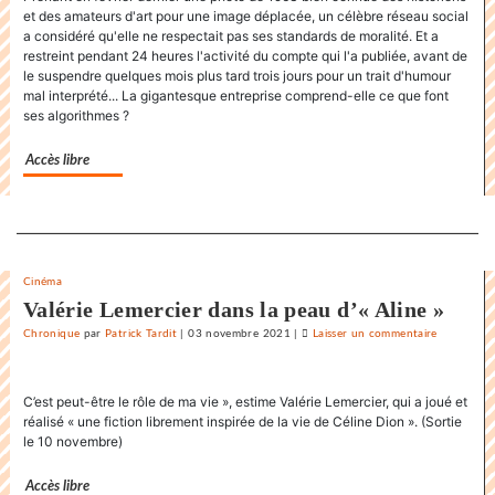
et des amateurs d'art pour une image déplacée, un célèbre réseau social
du
a considéré qu'elle ne respectait pas ses standards de moralité. Et a
«
restreint pendant 24 heures l'activité du compte qui l'a publiée, avant de
Karnawal
le suspendre quelques mois plus tard trois jours pour un trait d'humour
»
mal interprété... La gigantesque entreprise comprend-elle ce que font
ses algorithmes ?
Accès libre
Separateur
Cinéma
Valérie Lemercier dans la peau d’« Aline »
Chronique
par
Patrick Tardit
|
03 novembre 2021
|
Laisser un commentaire
on
La
danse
C’est peut-être le rôle de ma vie », estime Valérie Lemercier, qui a joué et
endiablée
réalisé « une fiction librement inspirée de la vie de Céline Dion ». (Sortie
du
le 10 novembre)
«
Karnawal
Accès libre