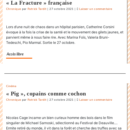
« La Fracture » française
Chronique
par
Patrick Tardit
|
27 octobre 2021
|
Laisser un commentaire
on
La
danse
Lors d’une nuit de chaos dans un hôpital parisien, Catherine Corsini
endiablée
évoque à la fois la crise de la santé et le mouvement des gilets jaunes, et
du
parvient même à nous faire rire. Avec Marina Foïs, Valeria Bruni-
«
Tedeschi, Pio Marmaï. Sortie le 27 octobre.
Karnawal
»
Accès libre
Separateur
Cinéma
« Pig », copains comme cochon
Chronique
par
Patrick Tardit
|
27 octobre 2021
|
Laisser un commentaire
on
La
danse
Nicolas Cage incarne un bien curieux homme des bois dans le film
endiablée
singulier de Michael Sarnoski, sélectionné au Festival de Deauville....
du
Ermite retiré du monde, il vit dans la forêt et cherche des truffes avec sa