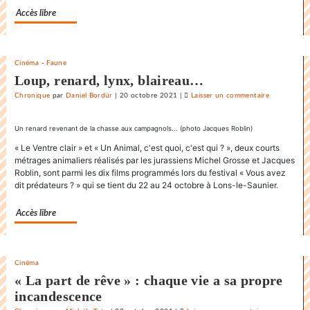
»
Accès libre
Cinéma
-
Faune
Loup, renard, lynx, blaireau…
Chronique
par
Daniel Bordür
|
20 octobre 2021
|
Laisser un commentaire
on
La
danse
Un renard revenant de la chasse aux campagnols... (photo Jacques Roblin)
endiablée
« Le Ventre clair » et « Un Animal, c'est quoi, c'est qui ? », deux courts
du
métrages animaliers réalisés par les jurassiens Michel Grosse et Jacques
«
Roblin, sont parmi les dix films programmés lors du festival « Vous avez
Karnawal
dit prédateurs ? » qui se tient du 22 au 24 octobre à Lons-le-Saunier.
»
Accès libre
Cinéma
« La part de rêve » : chaque vie a sa propre
incandescence