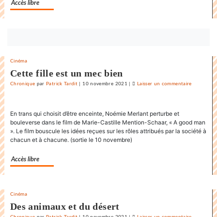
Accès libre
Bouton
abonnez-
vous
Cinéma
maintenant
Cette fille est un mec bien
Chronique
par
Patrick Tardit
|
10 novembre 2021
|
Laisser un commentaire
on
La
danse
En trans qui choisit d’être enceinte, Noémie Merlant perturbe et
endiablée
bouleverse dans le film de Marie-Castille Mention-Schaar, « A good man
du
». Le film bouscule les idées reçues sur les rôles attribués par la société à
«
chacun et à chacune. (sortie le 10 novembre)
Karnawal
»
Accès libre
Cinéma
Des animaux et du désert
Chronique
par
Patrick Tardit
|
10 novembre 2021
|
Laisser un commentaire
on