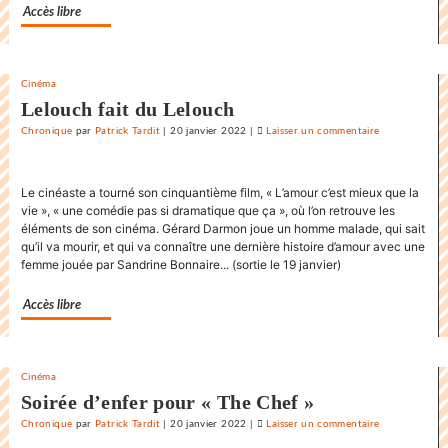
Accès libre
»
Cinéma
Lelouch fait du Lelouch
Chronique
par
Patrick Tardit
|
20 janvier 2022
|
Laisser un commentaire
on
La
danse
Le cinéaste a tourné son cinquantième film, « L’amour c’est mieux que la
endiablée
vie », « une comédie pas si dramatique que ça », où l’on retrouve les
du
éléments de son cinéma. Gérard Darmon joue un homme malade, qui sait
«
qu’il va mourir, et qui va connaître une dernière histoire d’amour avec une
Karnawal
femme jouée par Sandrine Bonnaire... (sortie le 19 janvier)
»
Accès libre
Cinéma
Soirée d’enfer pour « The Chef »
Chronique
par
Patrick Tardit
|
20 janvier 2022
|
Laisser un commentaire
on
La