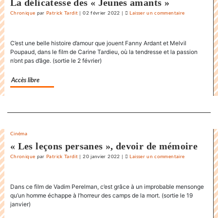
La délicatesse des « Jeunes amants »
Chronique
par
Patrick Tardit
|
02 février 2022
|
Laisser un commentaire
on
La
danse
C’est une belle histoire d’amour que jouent Fanny Ardant et Melvil
endiablée
Poupaud, dans le film de Carine Tardieu, où la tendresse et la passion
du
n’ont pas d’âge. (sortie le 2 février)
«
Karnawal
Accès libre
»
Separateur
Cinéma
« Les leçons persanes », devoir de mémoire
Chronique
par
Patrick Tardit
|
20 janvier 2022
|
Laisser un commentaire
on
La
danse
Dans ce film de Vadim Perelman, c’est grâce à un improbable mensonge
endiablée
qu’un homme échappe à l’horreur des camps de la mort. (sortie le 19
du
janvier)
«
Karnawal