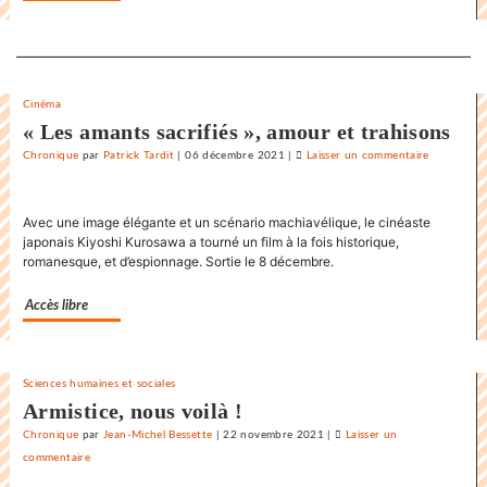
Separateur
Cinéma
« Les amants sacrifiés », amour et trahisons
Chronique
par
Patrick Tardit
|
06 décembre 2021
|
Laisser un commentaire
on
La
danse
Avec une image élégante et un scénario machiavélique, le cinéaste
endiablée
japonais Kiyoshi Kurosawa a tourné un film à la fois historique,
du
romanesque, et d’espionnage. Sortie le 8 décembre.
«
Karnawal
Accès libre
»
Sciences humaines et sociales
Armistice, nous voilà !
Chronique
par
Jean-Michel Bessette
|
22 novembre 2021
|
Laisser un
commentaire
on
La