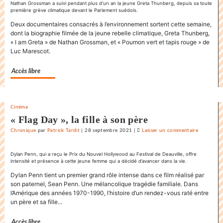
danse
Nathan Grossman a suivi pendant plus d’un an la jeune Greta Thunberg, depuis sa toute
première grève climatique devant le Parlement suédois.
endiablée
du
Deux documentaires consacrés à l’environnement sortent cette semaine,
dont la biographie filmée de la jeune rebelle climatique, Greta Thunberg,
«
« I am Greta » de Nathan Grossman, et « Poumon vert et tapis rouge » de
Karnawal
Luc Marescot.
»
Accès libre
Cinéma
« Flag Day », la fille à son père
Chronique
par
Patrick Tardit
|
28 septembre 2021
|
Laisser un commentaire
on
La
danse
Dylan Penn, qui a reçu le Prix du Nouvel Hollywood au Festival de Deauville, offre
intensité et présence à cette jeune femme qui a décidé d’avancer dans la vie.
endiablée
du
Dylan Penn tient un premier grand rôle intense dans ce film réalisé par
son paternel, Sean Penn. Une mélancolique tragédie familiale. Dans
«
l’Amérique des années 1970-1990, l’histoire d’un rendez-vous raté entre
Karnawal
un père et sa fille...
»
Accès libre