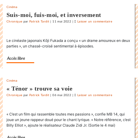
Cinéma
Suis-moi, fuis-moi, et inversement
Chronique
par
Patrick Tardit
|
11 mai 2022
|
Laisser un commentaire
on
La
danse
Le cinéaste japonais Kôji Fukada a conçu « un drame amoureux en deux
endiablée
parties », un chassé-croisé sentimental à épisodes.
du
«
Accès libre
Karnawal
»
Cinéma
« Ténor » trouve sa voie
Chronique
par
Patrick Tardit
|
06 mai 2022
|
Laisser un commentaire
on
La
danse
« C’est un film qui rassemble toutes mes passions », confie MB 14, qui
endiablée
joue un jeune rappeur doué pour le chant lyrique. « Notre référence, c’est
du
Billy Elliot », ajoute le réalisateur Claude Zidi Jr. (Sortie le 4 mai)
«
Karnawal
Accès libre