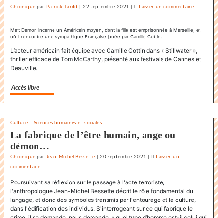
Chronique
par
Patrick Tardit
|
22 septembre 2021
|
Laisser un commentaire
on
La
danse
Matt Damon incarne un Américain moyen, dont la fille est emprisonnée à Marseille, et
où il rencontre une sympathique Française jouée par Camille Cottin.
endiablée
du
L’acteur américain fait équipe avec Camille Cottin dans « Stillwater »,
thriller efficace de Tom McCarthy, présenté aux festivals de Cannes et
«
Deauville.
Karnawal
»
Accès libre
Culture
-
Sciences humaines et sociales
La fabrique de l’être humain, ange ou
démon…
Chronique
par
Jean-Michel Bessette
|
20 septembre 2021
|
Laisser un
commentaire
on
La
Poursuivant sa réflexion sur le passage à l'acte terroriste,
danse
l'anthropologue Jean-Michel Bessette décrit le rôle fondamental du
endiablée
langage, et donc des symboles transmis par l'entourage et la culture,
dans l'édification des individus. S'interrogeant sur ce qui fabrique le
du
crime, il se demande, nous demande, « quel type d’homme est-il celui qui
«