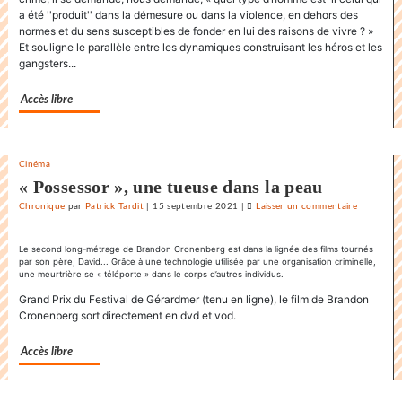
a été ''produit'' dans la démesure ou dans la violence, en dehors des
Karnawal
normes et du sens susceptibles de fonder en lui des raisons de vivre ? »
»
Et souligne le parallèle entre les dynamiques construisant les héros et les
gangsters...
Accès libre
Cinéma
« Possessor », une tueuse dans la peau
Chronique
par
Patrick Tardit
|
15 septembre 2021
|
Laisser un commentaire
on
La
danse
Le second long-métrage de Brandon Cronenberg est dans la lignée des films tournés
par son père, David... Grâce à une technologie utilisée par une organisation criminelle,
endiablée
une meurtrière se « téléporte » dans le corps d’autres individus.
du
Grand Prix du Festival de Gérardmer (tenu en ligne), le film de Brandon
«
Cronenberg sort directement en dvd et vod.
Karnawal
»
Accès libre