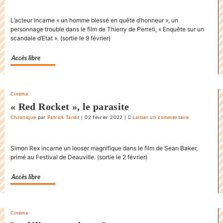
danse
L’acteur incarne « un homme blessé en quête d’honneur », un
endiablée
personnage trouble dans le film de Thierry de Perreti, « Enquête sur un
du
scandale d’Etat ». (sortie le 9 février)
«
Karnawal
Accès libre
»
Cinéma
« Red Rocket », le parasite
Chronique
par
Patrick Tardit
|
02 février 2022
|
Laisser un commentaire
on
La
danse
Simon Rex incarne un looser magnifique dans le film de Sean Baker,
endiablée
primé au Festival de Deauville. (sortie le 2 février)
du
«
Accès libre
Karnawal
»
Cinéma