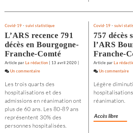
Separateur
Covid-19
-
suivi statistique
Covid-19
-
suivi stat
L’ARS recence 791
757 décès 
décès en Bourgogne-
l’ARS Bou
Franche-Comté
Franche-C
Article
par
La rédaction
|
13 avril 2020
|
Article
par
La rédacti
Un commentaire
sur
Un commentaire
su
Selon
Se
Les trois quarts des
Légère diminut
l’Insee,
l’
hospitalisations et des
hospitalisation
le
le
admissions en réanimation ont
réanimation.
premier
p
plus de 60 ans. Les 80-89 ans
confinement
c
représentent 30% des
Accès libre
a
a
personnes hospitalisées.
fragilisé
fr