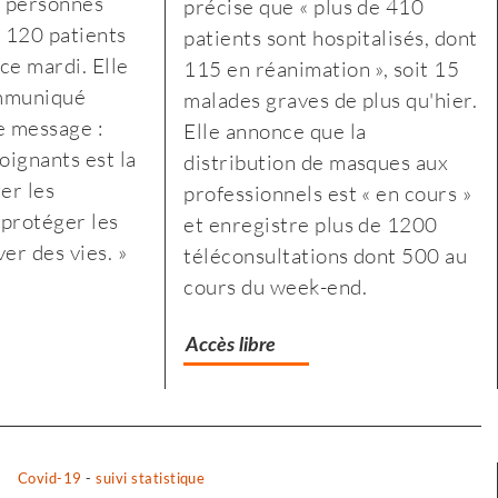
0 personnes
précise que « plus de 410
remier
le
t 120 patients
patients sont hospitalisés, dont
onfinement
premier
ce mardi. Elle
115 en réanimation », soit 15
confinement
ommuniqué
malades graves de plus qu'hier.
ragilisé
a
e message :
Elle annonce que la
es
fragilisé
oignants est la
distribution de masques aux
lus
les
er les
professionnels est « en cours »
odestes
plus
 protéger les
et enregistre plus de 1200
modestes
er des vies. »
téléconsultations dont 500 au
cours du week-end.
Accès libre
Covid-19
-
suivi statistique