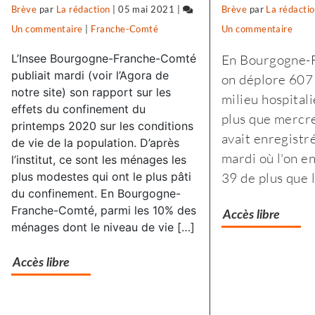
Brève
par
La rédaction
|
05 mai 2021
|
Brève
par
La rédacti
Un commentaire
sur
|
Franche-Comté
Un commentaire
sur
Selon
Selo
L’Insee Bourgogne-Franche-Comté
En Bourgogne-
l’Insee,
l’Ins
publiait mardi (voir l’Agora de
on déplore 607
le
le
notre site) son rapport sur les
milieu hospitali
effets du confinement du
premier
prem
plus que mercre
printemps 2020 sur les conditions
confinement
conf
avait enregistr
de vie de la population. D’après
a
a
mardi où l'on e
l’institut, ce sont les ménages les
fragilisé
fragi
plus modestes qui ont le plus pâti
39 de plus que la
les
les
du confinement. En Bourgogne-
plus
plus
Franche-Comté, parmi les 10% des
Accès libre
ménages dont le niveau de vie […]
modestes
mode
Accès libre