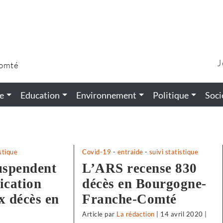
J
Comté
e
Education
Environnement
Politique
Soci
istique
Covid-19
-
entraide
-
suivi statistique
uspendent
L’ARS recense 830
ication
décès en Bourgogne-
x décès en
Franche-Comté
Article
par
La rédaction
|
14 avril 2020
|