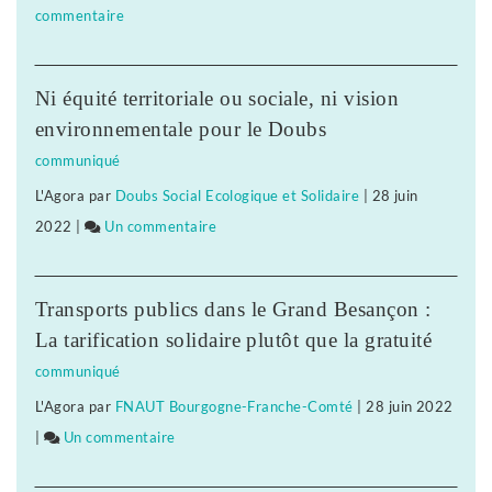
commentaire
sur
fragilisé
Selon
les
l’Insee,
plus
Ni équité territoriale ou sociale, ni vision
le
modestes
environnementale pour le Doubs
premier
communiqué
confinement
L'Agora
par
Doubs Social Ecologique et Solidaire
|
28 juin
a
2022
|
Un commentaire
sur
fragilisé
Selon
les
l’Insee,
plus
Transports publics dans le Grand Besançon :
le
modestes
La tarification solidaire plutôt que la gratuité
premier
communiqué
confinement
L'Agora
par
FNAUT Bourgogne-Franche-Comté
|
28 juin 2022
a
|
Un commentaire
sur
fragilisé
Selon
les