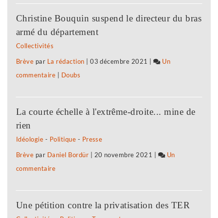
l’Insee,
plus
Christine Bouquin suspend le directeur du bras
le
modestes
armé du département
premier
Collectivités
confinement
Brève
par
La rédaction
|
03 décembre 2021
|
Un
a
commentaire
sur
|
Doubs
fragilisé
Selon
les
l’Insee,
plus
La courte échelle à l'extrême-droite... mine de
le
modestes
rien
premier
Idéologie
-
Politique
-
Presse
confinement
Brève
par
Daniel Bordür
|
20 novembre 2021
|
Un
a
commentaire
sur
fragilisé
Selon
les
l’Insee,
plus
Une pétition contre la privatisation des TER
le
modestes