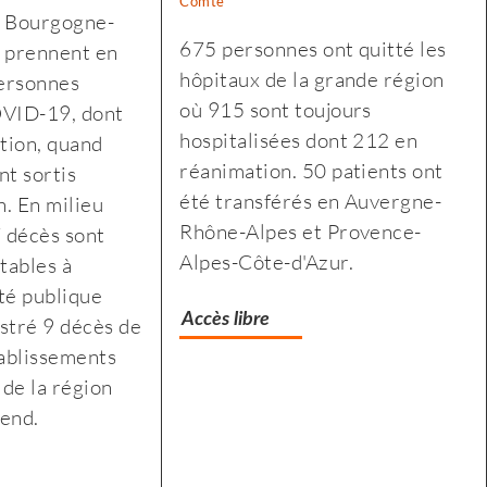
Comté
Selon
Selon
e Bourgogne-
l’Insee,
l’Insee,
675 personnes ont quitté les
 prennent en
le
le
hôpitaux de la grande région
ersonnes
premier
premier
où 915 sont toujours
OVID-19, dont
confinement
confinement
hospitalisées dont 212 en
tion, quand
a
a
réanimation. 50 patients ont
nt sortis
fragilisé
fragilisé
été transférés en Auvergne-
n. En milieu
les
les
Rhône-Alpes et Provence-
7 décès sont
plus
plus
Alpes-Côte-d'Azur.
tables à
modestes
modestes
é publique
Accès libre
stré 9 décès de
tablissements
de la région
-end.