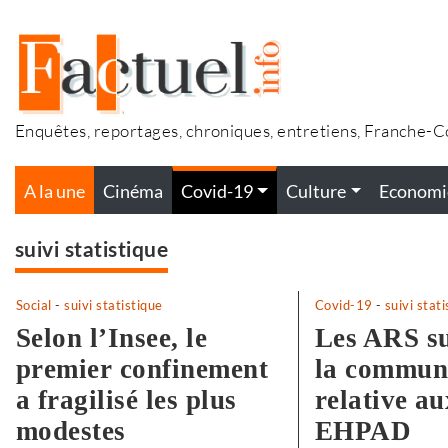
Accéder
au
contenu
Enquêtes, reportages, chroniques, entretiens, Franche-
A la une
Cinéma
Covid-19
Culture
Economi
suivi statistique
Social
-
suivi statistique
Covid-19
-
suivi stat
Selon l’Insee, le
Les ARS s
premier confinement
la commun
a fragilisé les plus
relative au
modestes
EHPAD