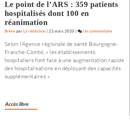
Le point de l’ARS : 359 patients
hospitalisés dont 100 en
réanimation
Brève
par
La rédaction
|
22 mars 2020
|
Un commentaire
sur
Selon
Selon l'Agence régionale de santé Bourgogne-
l’Insee,
Franche-Comté, « les établissements
le
hospitaliers font face à une augmentation rapide
premier
des hospitalisations en déployant des capacités
confinem
supplémentaires »
a
fragilisé
les
Accès libre
plus
modestes