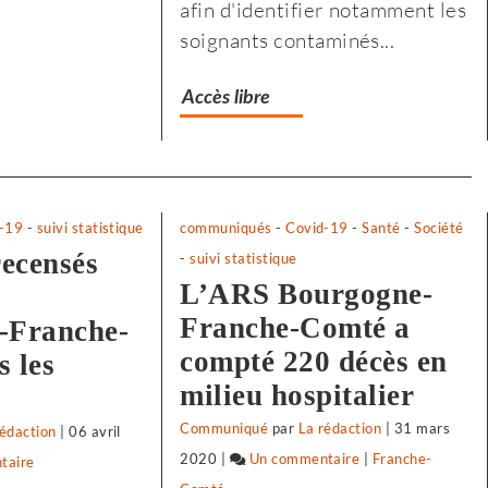
afin d'identifier notamment les
s
a
soignants contaminés...
us
fragilisé
odestes
les
Accès libre
plus
modestes
-19
-
suivi statistique
communiqués
-
Covid-19
-
Santé
-
Société
recensés
-
suivi statistique
L’ARS Bourgogne-
Franche-Comté a
-Franche-
compté 220 décès en
 les
milieu hospitalier
Communiqué
par
La rédaction
|
31 mars
rédaction
|
06 avril
2020
|
Un commentaire
sur
|
Franche-
taire
sur