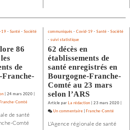
-19
-
Santé
-
Société
communiqués
-
Covid-19
-
Santé
-
Société
-
suivi statistique
lore 86
62 décès en
les
établissements de
ents de
santé enregistrés en
-Franche-
Bourgogne-Franche-
Comté au 23 mars
selon l’ARS
on
|
24 mars 2020
|
ur
Franche-Comté
Article
par
La rédaction
|
23 mars 2020
|
elon
Un commentaire
sur
|
Franche-Comté
ale de santé
’Insee,
Selon
nche-Comté
L'Agence régionale de santé
e
l’Insee,