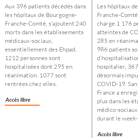
Selon
Aux 396 patients décédés dans
Les hôpitaux d
l’Insee,
les hôpitaux de Bourgogne-
Franche-Comté
le
Franche-Comté, s'ajoutent 240
charge 1 176 p
premier
morts dans les établissements
atteintes de C
confinement
médicaux-sociaux,
285 en réanima
a
essentiellement des Ehpad.
986 patients so
fragilisé
1212 personnes sont
d’hospitalisatio
les
hospitalisées dont 295 en
hospitalier, 36
plus
réanimation. 1077 sont
désormais impu
modestes
rentrées chez elles.
COVID-19. Sant
France a enregi
Accès libre
plus dans les é
médico-sociaux 
durant le week
Accès libre