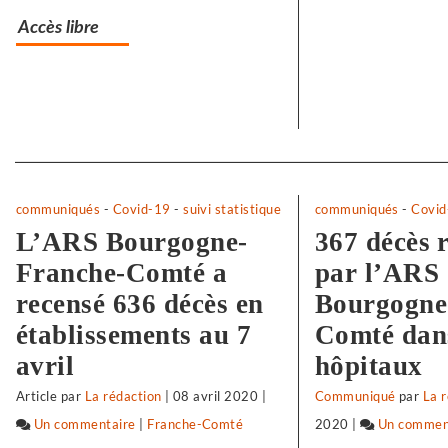
les
le
Accès libre
plus
pl
modestes
m
Separateur
communiqués
-
Covid-19
-
suivi statistique
communiqués
-
Covid
L’ARS Bourgogne-
367 décès 
Franche-Comté a
par l’ARS
recensé 636 décès en
Bourgogne
établissements au 7
Comté dans
avril
hôpitaux
Article
par
La rédaction
|
08 avril 2020
|
Communiqué
par
La 
Un commentaire
sur
|
Franche-Comté
2020
|
Un commen