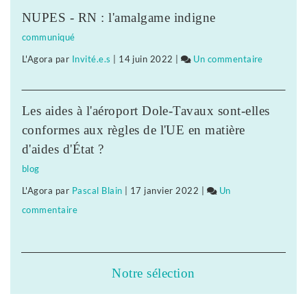
l’Insee,
plus
NUPES - RN : l'amalgame indigne
le
modestes
communiqué
premier
L'Agora
par
Invité.e.s
|
14 juin 2022
|
Un commentaire
sur
confinement
Selon
a
l’Insee,
fragilisé
Les aides à l'aéroport Dole-Tavaux sont-elles
le
les
conformes aux règles de l'UE en matière
premier
plus
d'aides d'État ?
confineme
modestes
blog
a
L'Agora
par
Pascal Blain
|
17 janvier 2022
|
Un
fragilisé
commentaire
sur
les
Selon
plus
l’Insee,
modestes
le
Notre sélection
premier
confinement