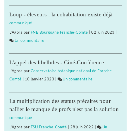
Selon
l’Insee,
Loup - éleveurs : la cohabitation existe déjà
le
communiqué
premier
L'Agora
par
FNE Bourgogne Franche-Comté
|
02 juin 2023
|
confinement
Un commentaire
sur
a
Selon
fragilisé
l’Insee,
les
L'appel des libellules - Ciné-Conférence
le
plus
L'Agora
par
Conservatoire botanique national de Franche-
premier
modestes
Comté
|
10 janvier 2023
|
Un commentaire
sur
confinement
Selon
a
l’Insee,
fragilisé
La multiplication des statuts précaires pour
le
les
pallier le manque de profs n'est pas la solution
premier
plus
communiqué
confinement
modestes
L'Agora
par
FSU Franche-Comté
|
28 juin 2022
|
Un
a