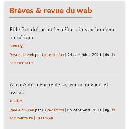
a
Brèves & revue du web
fragilisé
les
Pôle Emploi punit les réfractaires au bonheur
plus
numérique
modestes
Idéologie
Revue du web
par
La rédaction
|
24 décembre 2021
|
Un
commentaire
sur
Selon
l’Insee,
Accusé du meurtre de sa femme devant les
le
assises
premier
Justice
confinement
Revue du web
par
La rédaction
|
09 décembre 2021
|
Un
a
commentaire
sur
|
Besançon
fragilisé
Selon
les