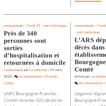
Separateur
communiqués
-
Covid-19
-
suivi statistique
communiqués
-
Covid
Près de 340
-
suivi statistique
L’ARS dép
personnes sont
décès dans 
sorties
établissem
d’hospitalisation et
Bourgogne
retournées à domicile
Comté
Communiqué
par
La rédaction
|
25 mars
2020
|
Un commentaire
sur
|
Franche-
Article
par
La rédacti
Comté
Selon
Un commentaire
s
|
l’Insee,
S
L'ARS Bourgogne-Franche-
L'Agence région
le
l
Comté recense 102 décès en
Bourgogne-Fra
premier
l