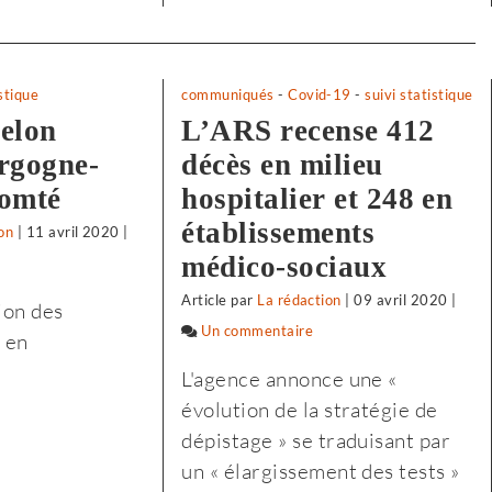
istique
communiqués
-
Covid-19
-
suivi statistique
selon
L’ARS recense 412
rgogne-
décès en milieu
omté
hospitalier et 248 en
établissements
on
|
11 avril 2020
|
médico-sociaux
r
lon
Article
par
La rédaction
|
09 avril 2020
|
ion des
Insee,
Un commentaire
sur
s en
Selon
L'agence annonce une «
remier
l’Insee,
évolution de la stratégie de
onfinement
le
dépistage » se traduisant par
premier
un « élargissement des tests »
agilisé
confinement