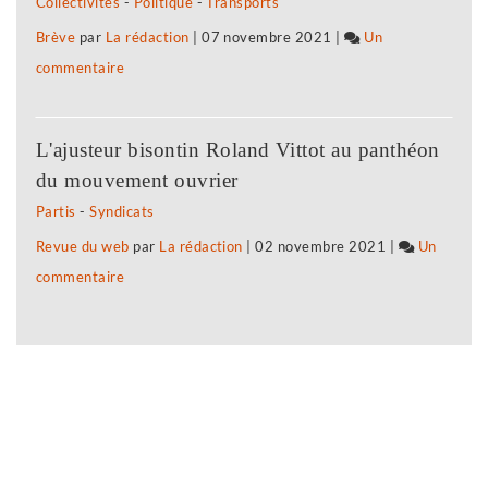
Collectivités
-
Politique
-
Transports
premier
Brève
par
La rédaction
|
07 novembre 2021
|
Un
confinement
commentaire
sur
a
Selon
fragilisé
l’Insee,
les
L'ajusteur bisontin Roland Vittot au panthéon
le
plus
du mouvement ouvrier
premier
modestes
Partis
-
Syndicats
confinement
Revue du web
par
La rédaction
|
02 novembre 2021
|
Un
a
commentaire
sur
fragilisé
Selon
les
l’Insee,
plus
le
modestes
premier
confinement
a