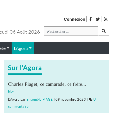
facebook
twitter
Fl
Connexion
de
Recherche
lanc
pub
eudi 06 Août 2026
été
L’Agora
Sur l’Agora
Charles Piaget, ce camarade, ce frère...
blog
L'Agora
par
Ensemble MAGE
|
09 novembre 2023
|
Un
commentaire
sur