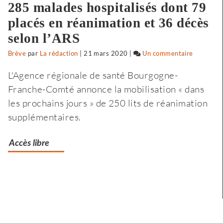
285 malades hospitalisés dont 79
placés en réanimation et 36 décès
selon l’ARS
Brève
par
La rédaction
|
21 mars 2020
|
Un commentaire
sur
Selon
L'Agence régionale de santé Bourgogne-
l’Insee,
Franche-Comté annonce la mobilisation « dans
le
les prochains jours » de 250 lits de réanimation
premier
supplémentaires.
ent
confinem
a
Accès libre
fragilisé
les
plus
modestes