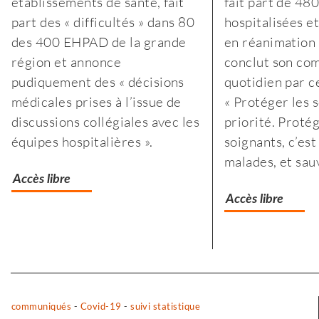
établissements de santé, fait
fait part de 48
confinement
p
part des « difficultés » dans 80
hospitalisées e
a
c
des 400 EHPAD de la grande
en réanimation 
fragilisé
a
région et annonce
conclut son c
les
f
pudiquement des « décisions
quotidien par c
plus
l
médicales prises à l’issue de
«
Protéger les s
modestes
p
discussions collégiales avec les
priorité.
Protég
m
équipes hospitalières ».
soignants, c’est
malades, et sauv
Accès libre
Accès libre
Separateur
communiqués
-
Covid-19
-
suivi statistique