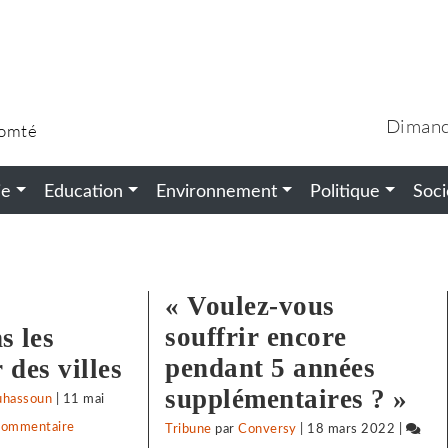
Dimanc
Comté
ie
Education
Environnement
Politique
Soci
« Voulez-vous
souffrir encore
s les
pendant 5 années
 des villes
supplémentaires ? »
uhassoun
|
11 mai
 commentaire
on
Tribune
par
Conversy
|
18 mars 2022
|