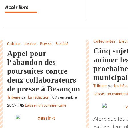
Accès libre
Separateur
Collectivités
-
Elect
Culture
-
Justice
-
Presse
-
Société
Cinq suje
Appel pour
animer le
l’abandon des
prochaine
poursuites contre
municipal
deux collaborateurs
Tribune
par
Invité.e
de presse à Besançon
Laisser un comment
Tribune
par
La rédaction
|
09 septembre
2019
|
Laisser un commentaire
on
Vigilance
Alors que les 
face
battent leur p