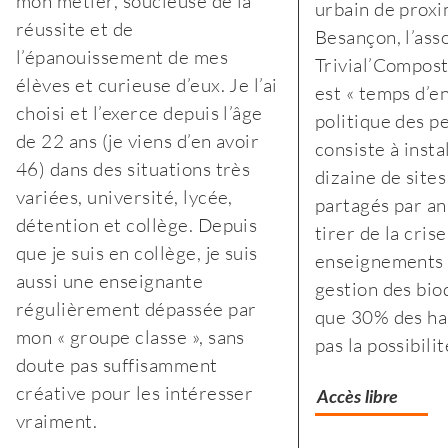
mon métier, soucieuse de la
urbain de proxi
l’extrême-
réussite et de
Besançon, l’ass
droite
l’épanouissement de mes
Trivial’Compost
:
élèves et curieuse d’eux. Je l’ai
est « temps d’en
des
choisi et l’exerce depuis l’âge
politique des pe
associations
de 22 ans (je viens d’en avoir
consiste à insta
jurassiennes
46) dans des situations très
dizaine de site
d’éducation
variées, université, lycée,
partagés par an 
populaire
détention et collège. Depuis
tirer de la cris
montent
que je suis en collège, je suis
enseignements 
au
aussi une enseignante
gestion des bio
front
régulièrement dépassée par
que 30% des hab
mon « groupe classe », sans
pas la possibili
doute pas suffisamment
créative pour les intéresser
Accès libre
vraiment.