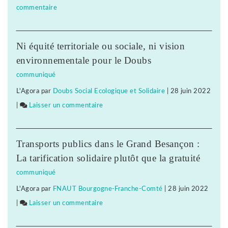
commentaire
on
des
montent
Vigilance
associations
au
face
jurassiennes
front
Ni équité territoriale ou sociale, ni vision
à
d’éducation
environnementale pour le Doubs
l’extrême-
populaire
communiqué
droite
montent
L'Agora
par
Doubs Social Ecologique et Solidaire
|
28 juin 2022
:
au
|
Laisser un commentaire
on
des
front
Vigilance
associations
face
jurassiennes
Transports publics dans le Grand Besançon :
à
d’éducation
La tarification solidaire plutôt que la gratuité
l’extrême-
populaire
communiqué
droite
montent
L'Agora
par
FNAUT Bourgogne-Franche-Comté
|
28 juin 2022
:
au
|
Laisser un commentaire
on
des
front
Vigilance
associations