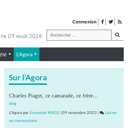
facebook
twitter
Fl
Connexion
de
Recherche
pub
he 09 Août 2026
lanc
été
L’Agora
Sur l’Agora
Charles Piaget, ce camarade, ce frère...
blog
L'Agora
par
Ensemble MAGE
|
09 novembre 2023
|
Laisser
un commentaire
on