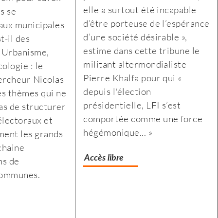
elle a surtout été incapable
s se
:
droite
d’être porteuse de l’espérance
aux municipales
des
:
d’une société désirable »,
t-il des
associations
des
estime dans cette tribune le
 Urbanisme,
jurassiennes
associations
militant altermondialiste
ologie : le
d’éducation
jurassiennes
Pierre Khalfa pour qui «
ercheur Nicolas
populaire
d’éducation
depuis l'élection
es thèmes qui ne
montent
populaire
présidentielle, LFI s’est
s de structurer
au
montent
comportée comme une force
électoraux et
front
au
hégémonique... »
ment les grands
front
chaine
Accès libre
ns de
communes.