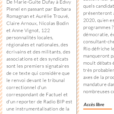
De Marie-Guite Dufay à Edwy
à
quels candidat
Plenel en passant par Barbara
l’extrême-
présenteront 
Romagnan et Aurélie Trouvé,
droite
2020, qu’en es
Claire Arnoux, Nicolas Bodin
:
programmes ?
et Anne Vignot, 122
des
démocratie, éc
personnalités locales,
associations
consultant-ch
régionales et nationales, des
jurassiennes
Rio défriche l
écrivains et des militants, des
d’éducation
manqueront pa
associations et des syndicats
populaire
moult débats 
sont les premiers signataires
montent
très probable
de ce texte qui considère que
au
axes de la pro
le renvoi devant le tribunal
front
mandature da
correctionnel d'un
nombreuses 
correspondant de Factuel et
d'un reporter de Radio BIP est
Accès libre
une instrumentalisation de la