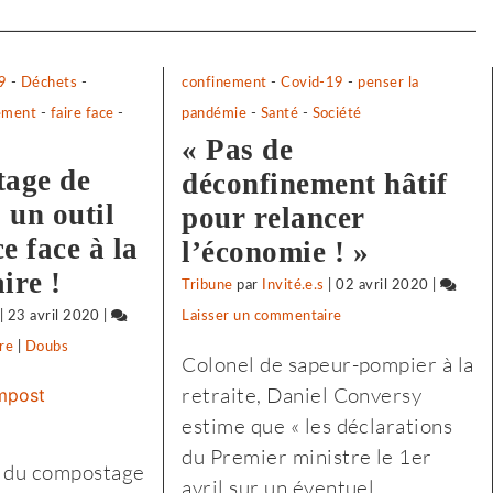
9
-
Déchets
-
confinement
-
Covid-19
-
penser la
ement
-
faire face
-
pandémie
-
Santé
-
Société
« Pas de
tage de
déconfinement hâtif
 un outil
pour relancer
ce face à la
l’économie ! »
aire !
Tribune
par
Invité.e.s
|
02 avril 2020
|
|
23 avril 2020
|
Laisser un commentaire
on
re
on
|
Doubs
Vigilance
Colonel de sapeur-pompier à la
Vigilance
face
retraite, Daniel Conversy
face
à
estime que « les déclarations
e
à
l’extrême-
du Premier ministre le 1er
 du compostage
l’extrême-
droite
avril sur un éventuel