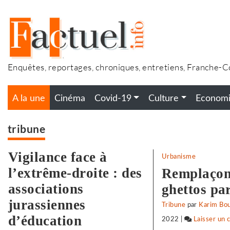
Accéder
au
contenu
Enquêtes, reportages, chroniques, entretiens, Franche-
A la une
Cinéma
Covid-19
Culture
Econom
tribune
Vigilance face à
Urbanisme
l’extrême-droite : des
Remplaçon
associations
ghettos par
jurassiennes
Tribune
par
Karim Bo
d’éducation
2022
|
Laisser un