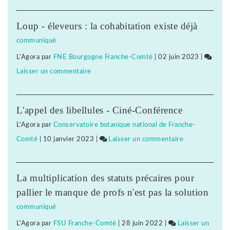
Vigilance
face
Loup - éleveurs : la cohabitation existe déjà
à
communiqué
l’extrême-
L'Agora
par
FNE Bourgogne Franche-Comté
|
02 juin 2023
|
droite
Laisser un commentaire
on
:
Vigilance
des
face
associations
L'appel des libellules - Ciné-Conférence
à
jurassiennes
L'Agora
par
Conservatoire botanique national de Franche-
l’extrême-
d’éducation
Comté
|
10 janvier 2023
|
Laisser un commentaire
on
droite
populaire
Vigilance
:
montent
face
des
au
La multiplication des statuts précaires pour
à
associations
front
pallier le manque de profs n'est pas la solution
l’extrême-
jurassiennes
communiqué
droite
d’éducation
L'Agora
par
FSU Franche-Comté
|
28 juin 2022
|
Laisser un
:
populaire