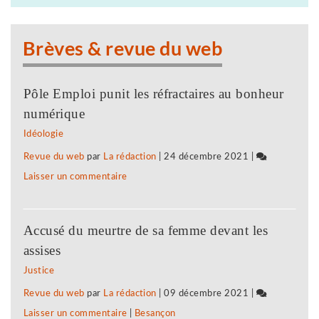
montent
droite
au
:
Brèves & revue du web
front
des
associations
Pôle Emploi punit les réfractaires au bonheur
jurassiennes
numérique
d’éducation
Idéologie
populaire
Revue du web
par
La rédaction
|
24 décembre 2021
|
montent
Laisser un commentaire
on
au
Vigilance
front
face
Accusé du meurtre de sa femme devant les
à
assises
l’extrême-
Justice
droite
Revue du web
par
La rédaction
|
09 décembre 2021
|
:
Laisser un commentaire
on
|
Besançon
des