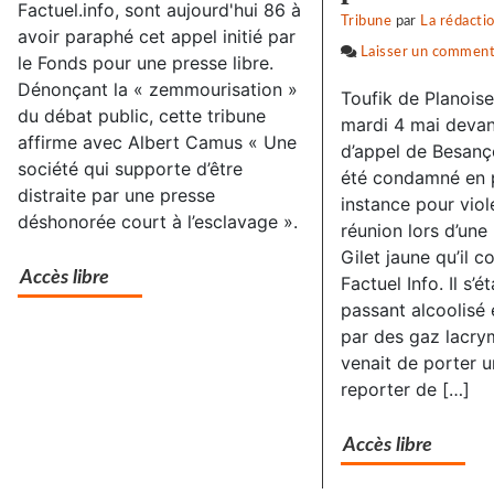
l’extrême-
Factuel.info, sont aujourd'hui 86 à
Tribune
par
La rédacti
avoir paraphé cet appel initié par
droite
Laisser un comment
le Fonds pour une presse libre.
:
Dénonçant la « zemmourisation »
Toufik de Planois
des
du débat public, cette tribune
mardi 4 mai devan
associations
affirme avec Albert Camus « Une
d’appel de Besanç
jurassiennes
société qui supporte d’être
été condamné en 
d’éducation
distraite par une presse
instance pour vio
déshonorée court à l’esclavage ».
populaire
réunion lors d’une
montent
Gilet jaune qu’il c
Accès libre
Factuel Info. Il s’
au
passant alcoolisé
front
par des gaz lacry
venait de porter 
reporter de […]
Accès libre