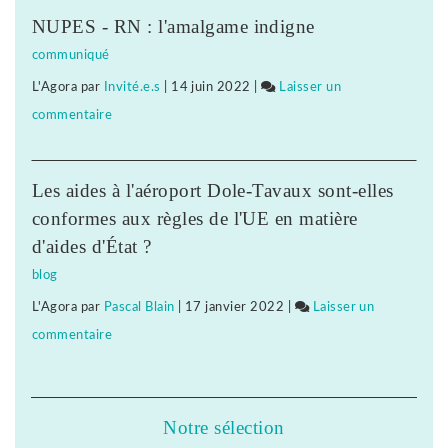
face
jurassiennes
NUPES - RN : l'amalgame indigne
à
d’éducation
communiqué
l’extrême-
populaire
L'Agora
par
Invité.e.s
|
14 juin 2022
|
Laisser un
droite
montent
commentaire
on
:
au
Vigilance
des
front
face
associations
Les aides à l'aéroport Dole-Tavaux sont-elles
à
jurassiennes
conformes aux règles de l'UE en matière
l’extrême-
d’éducation
d'aides d'État ?
droite
populaire
blog
:
montent
L'Agora
par
Pascal Blain
|
17 janvier 2022
|
Laisser un
des
au
commentaire
on
associations
front
Vigilance
jurassiennes
face
d’éducation
à
populaire
Notre sélection
l’extrême-