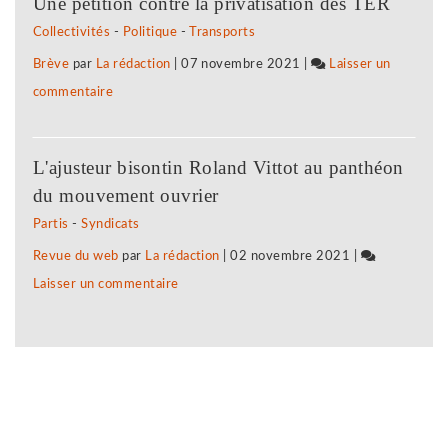
Une pétition contre la privatisation des TER
à
d’éducation
Collectivités
-
Politique
-
Transports
l’extrême-
populaire
Brève
par
La rédaction
|
07 novembre 2021
|
Laisser un
droite
montent
commentaire
on
:
au
Vigilance
des
front
face
associations
L'ajusteur bisontin Roland Vittot au panthéon
à
jurassiennes
du mouvement ouvrier
l’extrême-
d’éducation
Partis
-
Syndicats
droite
populaire
Revue du web
par
La rédaction
|
02 novembre 2021
|
:
montent
Laisser un commentaire
on
des
au
Vigilance
associations
front
face
jurassiennes
à
d’éducation
l’extrême-
populaire
droite
montent