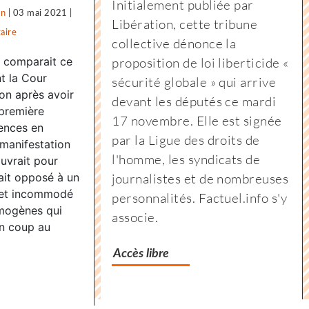
Initialement publiée par
on
|
03 mai 2021
|
face
Libération, cette tribune
aire
on
à
collective dénonce la
Vigilance
l’extrême-
e comparait ce
proposition de loi liberticide «
face
droite
t la Cour
sécurité globale » qui arrive
à
:
on après avoir
devant les députés ce mardi
première
l’extrême-
des
17 novembre. Elle est signée
lences en
droite
associations
par la Ligue des droits de
 manifestation
:
jurassiennes
l'homme, les syndicats de
ouvrait pour
des
d’éducation
était opposé à un
journalistes et de nombreuses
associations
populaire
 et incommodé
personnalités. Factuel.info s'y
jurassiennes
montent
mogènes qui
associe.
un coup au
d’éducation
au
populaire
front
Accès libre
montent
au
front