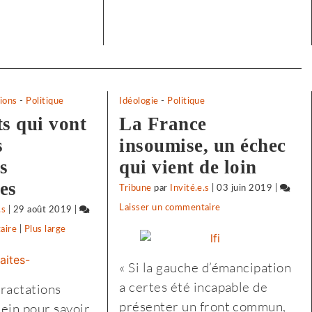
ions
-
Politique
Idéologie
-
Politique
ts qui vont
La France
s
insoumise, un échec
s
qui vient de loin
es
Tribune
par
Invité.e.s
|
03 juin 2019
|
Laisser un commentaire
on
.s
|
29 août 2019
|
Vigilance
aire
on
|
Plus large
face
Vigilance
« Si la gauche d’émancipation
à
face
a certes été incapable de
tractations
l’extrême-
à
présenter un front commun,
lein pour savoir
droite
l’extrême-