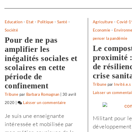
Separateur
Education
-
Etat
-
Politique
-
Santé
-
Agriculture
-
Covid-1
Société
Economie
-
Environn
Pour de ne pas
penser la pandémie
Le compos
amplifier les
proximité :
inégalités sociales et
de résilien
scolaires en cette
crise sanit
période de
confinement
Tribune
par
Invité.e.s
Laisser un commentai
Tribune
par
Barbara Romagnan
|
30 avril
2020
|
Laisser un commentaire
on
Vigilance
Je suis une enseignante
Militant pour l
face
intéressée et mobilisée par
développement
à