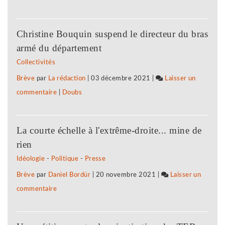
Vigilance
associations
face
jurassiennes
Christine Bouquin suspend le directeur du bras
à
d’éducation
armé du département
l’extrême-
populaire
Collectivités
droite
montent
Brève
par
La rédaction
|
03 décembre 2021
|
Laisser un
:
au
commentaire
on
|
Doubs
des
front
Vigilance
associations
face
jurassiennes
La courte échelle à l'extrême-droite... mine de
à
d’éducation
rien
l’extrême-
populaire
Idéologie
-
Politique
-
Presse
droite
montent
Brève
par
Daniel Bordür
|
20 novembre 2021
|
Laisser un
:
au
commentaire
on
des
front
Vigilance
associations
face
jurassiennes