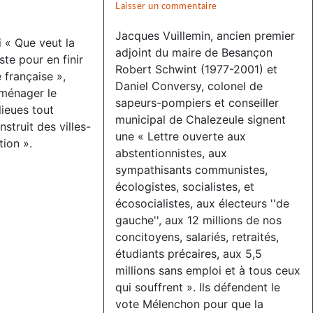
Vigilance
Laisser un commentaire
on
face
Vigilance
Jacques Vuillemin, ancien premier
i « Que veut la
à
face
adjoint du maire de Besançon
ste pour en finir
l’extrême-
à
Robert Schwint (1977-2001) et
 française »,
droite
Daniel Conversy, colonel de
l’extrême-
ménager le
sapeurs-pompiers et conseiller
:
droite
lieues tout
municipal de Chalezeule signent
des
truit des villes-
:
une « Lettre ouverte aux
tion ».
associations
des
abstentionnistes, aux
jurassiennes
associations
sympathisants communistes,
d’éducation
jurassiennes
écologistes, socialistes, et
populaire
écosocialistes, aux électeurs ''de
d’éducation
gauche'', aux 12 millions de nos
montent
populaire
concitoyens, salariés, retraités,
au
montent
étudiants précaires, aux 5,5
front
au
millions sans emploi et à tous ceux
front
qui souffrent ». Ils défendent le
vote Mélenchon pour que la