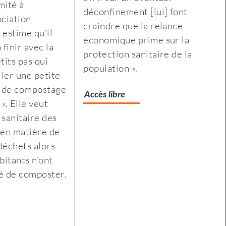
mité à
droite
:
déconfinement [lui] font
ociation
:
des
craindre que la relance
 estime qu'il
des
associations
économique prime sur la
 finir avec la
associations
jurassiennes
protection sanitaire de la
tits pas qui
jurassiennes
d’éducation
population ».
ller une petite
d’éducation
populaire
s de compostage
populaire
montent
Accès libre
». Elle veut
montent
au
e sanitaire des
au
front
en matière de
front
déchets alors
itants n'ont
té de composter.