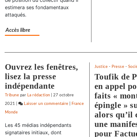
de position du collectif quand il
au
estimera ses fondamentaux
attaqués.
front
Accès libre
Separateur
Ouvrez les fenêtres,
Justice
-
Presse
-
Soci
lisez la presse
Toufik de P
indépendante
en appel po
faits « mon
Tribune
par
La rédaction
|
27 octobre
épingle » s
2021
|
Laisser un commentaire
on
|
France
alors qu’il
Monde
Vigilance
face
une manife
Les 45 médias indépendants
à
pour Factu
signataires initiaux, dont