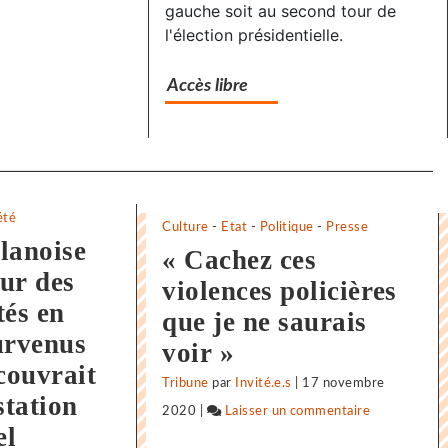
gauche soit au second tour de
l'élection présidentielle.
Accès libre
été
Culture
-
Etat
-
Politique
-
Presse
lanoise
« Cachez ces
ur des
violences policières
tés en
que je ne saurais
urvenus
voir »
 couvrait
Tribune
par
Invité.e.s
|
17 novembre
station
2020
|
Laisser un commentaire
on
el
Vigilance