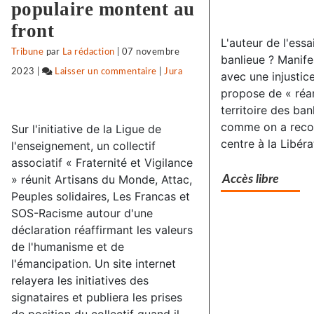
populaire montent au
front
L'auteur de l'essa
Tribune
par
La rédaction
|
07 novembre
banlieue ? Manife
2023
|
Laisser un commentaire
on
|
Jura
avec une injustice
propose de « réa
Vigilance
territoire des ban
face
comme on a recons
Sur l'initiative de la Ligue de
à
centre à la Libéra
l'enseignement, un collectif
l’extrême-
associatif « Fraternité et Vigilance
droite
» réunit Artisans du Monde, Attac,
Accès libre
:
Peuples solidaires, Les Francas et
des
SOS-Racisme autour d'une
déclaration réaffirmant les valeurs
associations
de l'humanisme et de
jurassiennes
l'émancipation. Un site internet
d’éducation
relayera les initiatives des
populaire
signataires et publiera les prises
montent