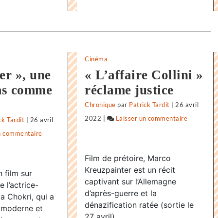
Cinéma
er », une
« L’affaire Collini »
as comme
réclame justice
Chronique
par
Patrick Tardit
|
26 avril
2022
|
Laisser un commentaire
on
ck Tardit
|
26 avril
«
n commentaire
on
Supernov
«
Film de prétoire, Marco
»,
Supernova
Kreuzpainter est un récit
 film sur
dernier
»,
captivant sur l’Allemagne
 l’actrice-
voyage
dernier
d’après-guerre et la
ia Chokri, qui a
avant
voyage
dénazification ratée (sortie le
 moderne et
l’infini
avant
27 avril).