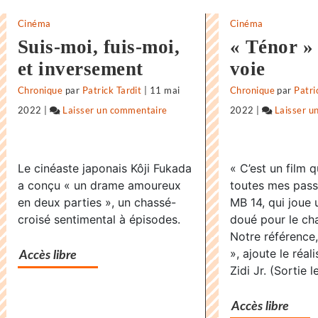
Cinéma
Cinéma
Suis-moi, fuis-moi,
« Ténor »
et inversement
voie
Chronique
par
Patrick Tardit
|
11 mai
Chronique
par
Patri
2022
|
Laisser un commentaire
on
2022
|
Laisser u
«
Supernova
Le cinéaste japonais Kôji Fukada
« C’est un film 
»,
a conçu « un drame amoureux
toutes mes passi
dernier
en deux parties », un chassé-
MB 14, qui joue 
voyage
croisé sentimental à épisodes.
doué pour le cha
avant
Notre référence, 
l’infini
», ajoute le réal
Accès libre
Zidi Jr. (Sortie 
Accès libre