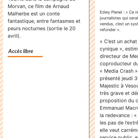
Morvan, ce film de Arnaud
dernier
Edwy Plenel : « Ce n
Malherbe est un conte
voyage
journalistes qui ser
fantastique, entre fantasmes et
vendus, c’est un syst
avant
peurs nocturnes (sortie le 20
refonder ».
l’infini
avril).
« C’est un achat 
cynique », estim
Accès libre
directeur de Me
coproducteur d
« Media Crash »,
présenté jeudi 3
Majestic à Vesoul
très grave et d
proposition du 
Emmanuel Macro
la redevance : «
les pas de l’extr
elle veut carrém
service public, et