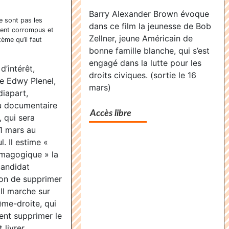
Supernov
«
Barry Alexander Brown évoque
»,
Supernova
e sont pas les
dans ce film la jeunesse de Bob
dernier
aient corrompus et
»,
Zellner, jeune Américain de
ème qu’il faut
voyage
dernier
bonne famille blanche, qui s’est
avant
voyage
engagé dans la lutte pour les
d’intérêt,
l’infini
avant
droits civiques. (sortie le 16
e Edwy Plenel,
mars)
l’infini
diapart,
u documentaire
Accès libre
 qui sera
1 mars au
. Il estime «
émagogique » la
candidat
n de supprimer
 Il marche sur
ême-droite, qui
ent supprimer le
 livrer