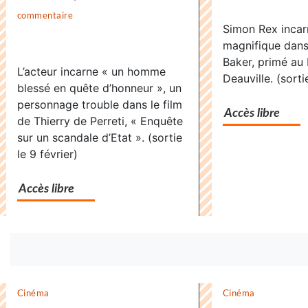
Super
commentaire
on
Simon Rex incar
»,
«
magnifique dans
dernie
Supernova
Baker, primé au 
voyag
L’acteur incarne « un homme
»,
Deauville. (sortie
blessé en quête d’honneur », un
avant
dernier
personnage trouble dans le film
l’infini
voyage
Accès libre
de Thierry de Perreti, « Enquête
avant
sur un scandale d’Etat ». (sortie
l’infini
le 9 février)
Accès libre
Bouton
abonnez-
vous
Cinéma
Cinéma