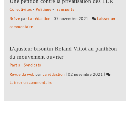
Une pétition contre la privatisation des TER
»,
Collectivités
-
Politique
-
Transports
dernier
Brève
par
La rédaction
|
07 novembre 2021
|
Laisser un
voyage
commentaire
on
avant
«
l’infini
Supernova
L'ajusteur bisontin Roland Vittot au panthéon
»,
du mouvement ouvrier
dernier
Partis
-
Syndicats
voyage
Revue du web
par
La rédaction
|
02 novembre 2021
|
avant
Laisser un commentaire
on
l’infini
«
Supernova
»,
dernier
voyage