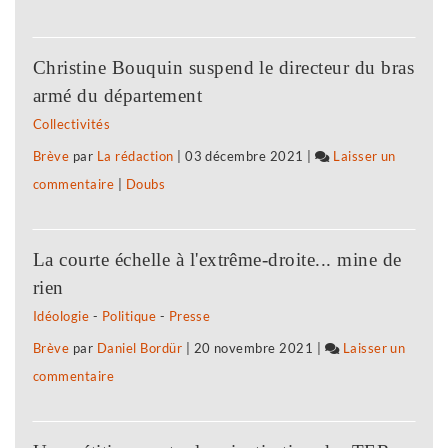
a
«
Supernova
Christine Bouquin suspend le directeur du bras
»,
armé du département
dernier
Collectivités
voyage
Brève
par
La rédaction
|
03 décembre 2021
|
Laisser un
avant
commentaire
on
|
Doubs
l’infini
«
Supernova
La courte échelle à l'extrême-droite... mine de
»,
rien
dernier
Idéologie
-
Politique
-
Presse
voyage
Brève
par
Daniel Bordür
|
20 novembre 2021
|
Laisser un
avant
commentaire
on
l’infini
«
Supernova