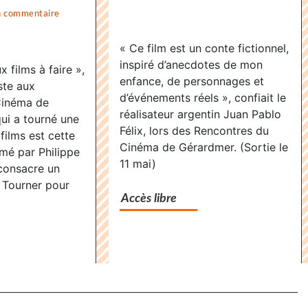
«
n commentaire
on
Supernov
«
« Ce film est un conte fictionnel,
»,
Supernova
inspiré d’anecdotes de mon
x films à faire »,
dernier
»,
enfance, de personnages et
ste aux
voyage
dernier
d’événements réels », confiait le
Cinéma de
avant
voyage
réalisateur argentin Juan Pablo
ui a tourné une
l’infini
avant
Félix, lors des Rencontres du
films est cette
Cinéma de Gérardmer. (Sortie le
l’infini
ilmé par Philippe
11 mai)
 consacre un
 Tourner pour
Accès libre