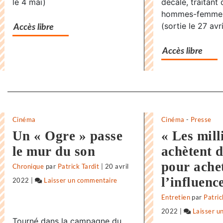
le 4 mai)
décalé, traitant
l’infini
hommes-femmes
(sortie le 27 avri
Accès libre
Accès libre
Separateur
Cinéma
Cinéma
-
Presse
Un « Ogre » passe
« Les mill
le mur du son
achètent 
pour ache
Chronique
par
Patrick Tardit
|
20 avril
l’influenc
2022
|
Laisser un commentaire
on
«
Entretien
par
Patric
Supernova
2022
|
Laisser u
Tourné dans la campagne du
»,