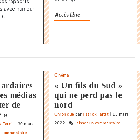
 des rapports
l’infini
 avec humour
Accès libre
l).
Cinéma
iardaires
« Un fils du Sud »
des médias
qui ne perd pas le
ter de
nord
e »
Chronique
par
Patrick Tardit
|
15 mars
2022
|
Laisser un commentaire
on
k Tardit
|
30 mars
«
n commentaire
on