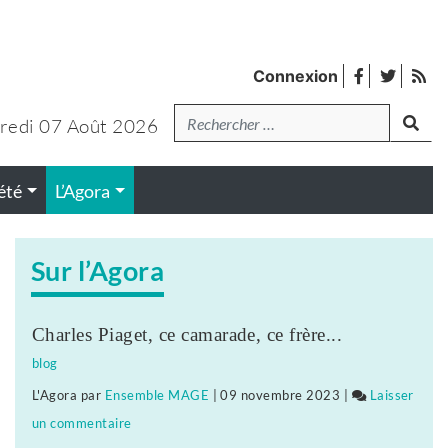
facebook
twitter
Fl
Connexion
de
Recherche
lanc
pub
redi 07 Août 2026
été
L’Agora
Sur l’Agora
Charles Piaget, ce camarade, ce frère...
blog
L'Agora
par
Ensemble MAGE
|
09 novembre 2023
|
Laisser
un commentaire
on