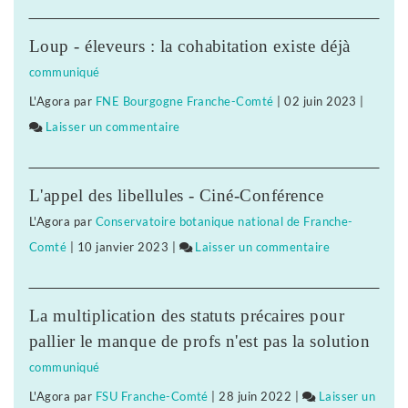
«
Supernova
a
Loup - éleveurs : la cohabitation existe déjà
»,
communiqué
dernier
L'Agora
par
FNE Bourgogne Franche-Comté
|
02 juin 2023
|
voyage
Laisser un commentaire
on
avant
«
l’infini
Supernova
L'appel des libellules - Ciné-Conférence
»,
L'Agora
par
Conservatoire botanique national de Franche-
dernier
Comté
|
10 janvier 2023
|
Laisser un commentaire
on
voyage
«
avant
Supernova
l’infini
La multiplication des statuts précaires pour
»,
pallier le manque de profs n'est pas la solution
dernier
communiqué
voyage
L'Agora
par
FSU Franche-Comté
|
28 juin 2022
|
Laisser un
avant