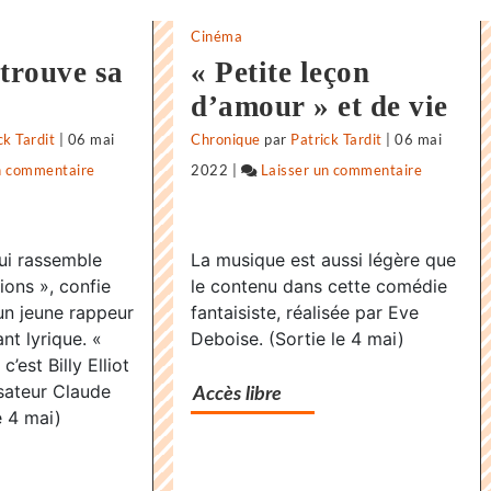
Cinéma
 trouve sa
« Petite leçon
d’amour » et de vie
ck Tardit
|
06 mai
Chronique
par
Patrick Tardit
|
06 mai
n commentaire
on
2022
|
Laisser un commentaire
on
«
«
Supernova
Supernov
qui rassemble
La musique est aussi légère que
»,
»,
ons », confie
le contenu dans cette comédie
dernier
dernier
un jeune rappeur
fantaisiste, réalisée par Eve
voyage
voyage
nt lyrique. «
Deboise. (Sortie le 4 mai)
avant
avant
c’est Billy Elliot
l’infini
l’infini
isateur Claude
Accès libre
le 4 mai)