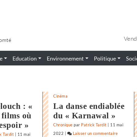
Vend
Comté
e
Education
Environnement
Politique
Soci
Cinéma
louch : «
La danse endiablée
 films où
du « Karnawal »
’espoir »
Chronique
par
Patrick Tardit
|
11 mai
2022
|
Laisser un commentaire
on
k Tardit
|
11 mai