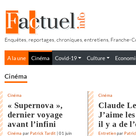
Accéder
au
contenu
Enquêtes, reportages, chroniques, entretiens, Franche-
A la une
Cinéma
Covid-19
Culture
Economi
Cinéma
Cinéma
Cinéma
« Supernova »,
Claude Le
dernier voyage
J’aime les
avant l’infini
il y a de l
Cinéma
par
Patrick Tardit
|
01 juin
Entretien
par
Patric