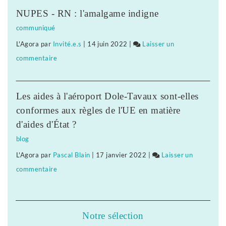
Supernova
NUPES - RN : l'amalgame indigne
»,
communiqué
dernier
L'Agora
par
Invité.e.s
|
14 juin 2022
|
Laisser un
voyage
commentaire
on
avant
«
l’infini
Supernova
Les aides à l'aéroport Dole-Tavaux sont-elles
»,
conformes aux règles de l'UE en matière
dernier
d'aides d'État ?
voyage
blog
avant
a
L'Agora
par
Pascal Blain
|
17 janvier 2022
|
Laisser un
l’infini
commentaire
on
«
Supernova
»,
Notre sélection
dernier