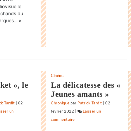
iovisuelle
rchands du
rques... »
Cinéma
et », le
La délicatesse des «
Jeunes amants »
ck Tardit
|
02
Chronique
par
Patrick Tardit
|
02
isser un
février 2022
|
Laisser un
commentaire
on
«