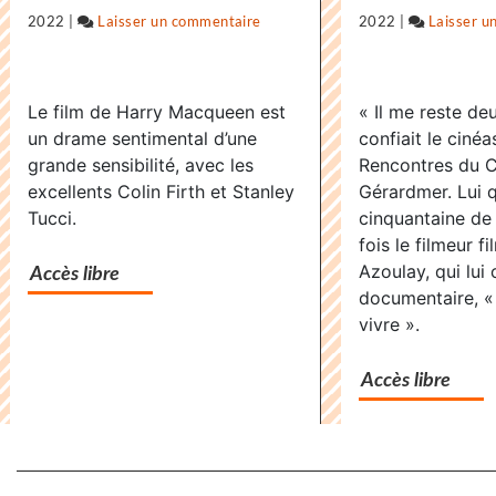
2022
|
Laisser un commentaire
on
2022
|
Laisser u
«
Supernova
Le film de Harry Macqueen est
« Il me reste deu
»,
un drame sentimental d’une
confiait le cinéa
dernier
grande sensibilité, avec les
Rencontres du 
voyage
excellents Colin Firth et Stanley
Gérardmer. Lui q
avant
Tucci.
cinquantaine de 
l’infini
fois le filmeur f
Azoulay, qui lui
Accès libre
documentaire, «
vivre ».
Accès libre
Separateur