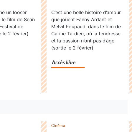
nova
Supernova
ne un looser
C’est une belle histoire d’amour
»,
 le film de Sean
que jouent Fanny Ardant et
r
dernier
Festival de
Melvil Poupaud, dans le film de
e
voyage
 le 2 février)
Carine Tardieu, où la tendresse
avant
et la passion n’ont pas d’âge.
l’infini
(sortie le 2 février)
Accès libre
Cinéma