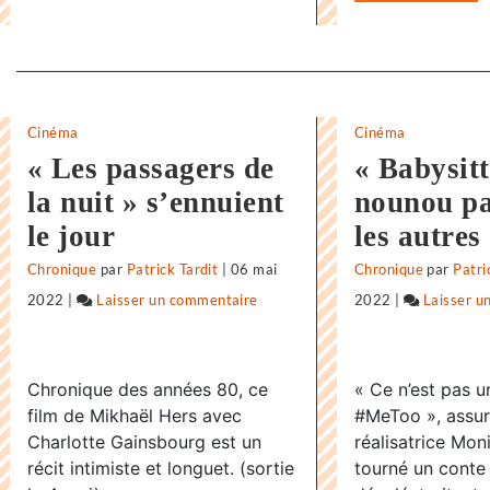
Separateur
Cinéma
Cinéma
« Les passagers de
« Babysitt
la nuit » s’ennuient
nounou p
le jour
les autres
Chronique
par
Patrick Tardit
|
06 mai
Chronique
par
Patri
2022
|
Laisser un commentaire
on
2022
|
Laisser u
«
Supernova
Chronique des années 80, ce
« Ce n’est pas un
»,
film de Mikhaël Hers avec
#MeToo », assure
dernier
Charlotte Gainsbourg est un
réalisatrice Mon
voyage
récit intimiste et longuet. (sortie
tourné un conte
avant