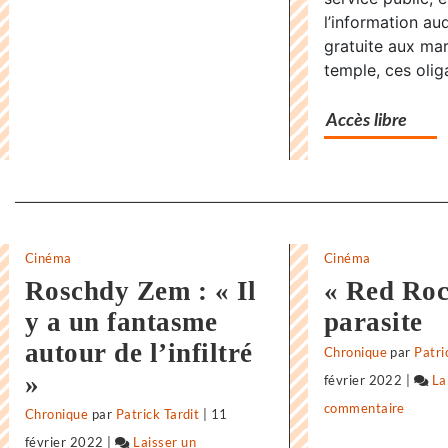
l’information aud
gratuite aux ma
temple, ces oliga
Accès libre
Separateur
Cinéma
Cinéma
Roschdy Zem : « Il
« Red Rock
y a un fantasme
parasite
autour de l’infiltré
Chronique
par
Patri
»
février 2022
|
La
commentaire
on
Chronique
par
Patrick Tardit
|
11
«
février 2022
|
Laisser un