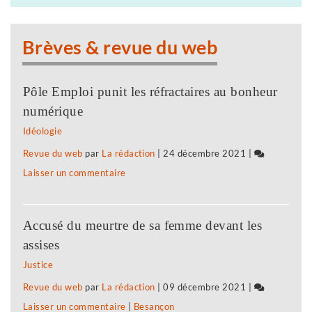
voyage
avant
Brèves & revue du web
l’infini
Pôle Emploi punit les réfractaires au bonheur
numérique
Idéologie
Revue du web
par
La rédaction
|
24 décembre 2021
|
Laisser un commentaire
on
«
Supernova
Accusé du meurtre de sa femme devant les
»,
assises
dernier
Justice
voyage
Revue du web
par
La rédaction
|
09 décembre 2021
|
avant
Laisser un commentaire
on
|
Besançon
l’infini