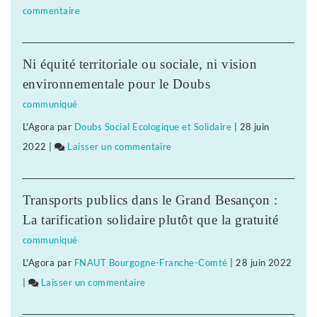
commentaire
on
l’infini
«
Supernova
Ni équité territoriale ou sociale, ni vision
»,
environnementale pour le Doubs
dernier
communiqué
voyage
L'Agora
par
Doubs Social Ecologique et Solidaire
|
28 juin
avant
2022
|
Laisser un commentaire
on
a
l’infini
«
Supernova
Transports publics dans le Grand Besançon :
»,
La tarification solidaire plutôt que la gratuité
dernier
communiqué
voyage
L'Agora
par
FNAUT Bourgogne-Franche-Comté
|
28 juin 2022
avant
|
Laisser un commentaire
on
l’infini
«