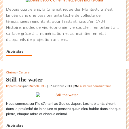
du
Depuis quatre ans, la Cinémathèque des Monts-Jura s'est
monde
lancée dans une passionnante tâche de collecte de
au
témoignages remontant, pour l'instant, jusqu'en 1934.
Festival
Histoire, modes de vie, économie, vie sociale... remontent à la
internationa
surface grâce à la numérisation et au maintien en état
du
d'appareils de projection anciens.
film
de
Accès libre
la
Rochelle
Cinéma
-
Culture
Still the water
Impressions
par
Michèle Tatu
|
06 octobre 2014
|
Laisser un commentaire
on
L’état
du
Nous sommes sur l’île d’Amani au Sud du Japon. Les habitants vivent
monde
dans la proximité de la nature et pensent qu’un dieu habite dans chaque
au
pierre, chaque arbre et chaque animal.
Festival
internationa
Accès libre
du