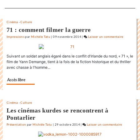
Separateur
Cinéma
-
Culture
71 : comment filmer la guerre
Impressions
par
Michèle Tatu
|
09 novembre 2014
|
Laisser un commentaire
on
L’état
du
Suivant un soldat anglais égaré dans le conflit d'Irlande du nord, « 71 », le
monde
film de Yann Demange, tient à la fois de la fiction historique et du thriller
au
avec chasse à l'homme...
Festival
internatio
Accès libre
du
film
de
la
Cinéma
-
Culture
Les cinémas kurdes se rencontrent à
Rochelle
Pontarlier
Présentation
par
Michèle Tatu
|
29 octobre 2014
|
Laisser un commentaire
on
L’état
du