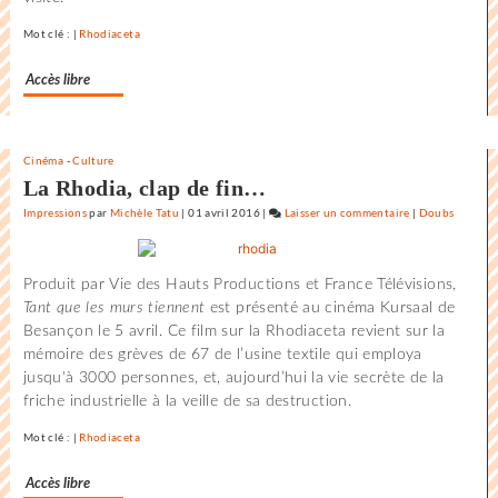
de
Mot clé : |
Rhodiaceta
la
Rochelle
Accès libre
Cinéma
-
Culture
La Rhodia, clap de fin…
Impressions
par
Michèle Tatu
|
01 avril 2016
|
Laisser un commentaire
on
|
Doubs
L’état
du
Produit par Vie des Hauts Productions et France Télévisions,
monde
Tant que les murs tiennent
est présenté au cinéma Kursaal de
au
Besançon le 5 avril. Ce film sur la Rhodiaceta revient sur la
Festival
mémoire des grèves de 67 de l’usine textile qui employa
international
jusqu'à 3000 personnes, et, aujourd’hui la vie secrète de la
du
friche industrielle à la veille de sa destruction.
film
de
Mot clé : |
Rhodiaceta
la
Rochelle
Accès libre