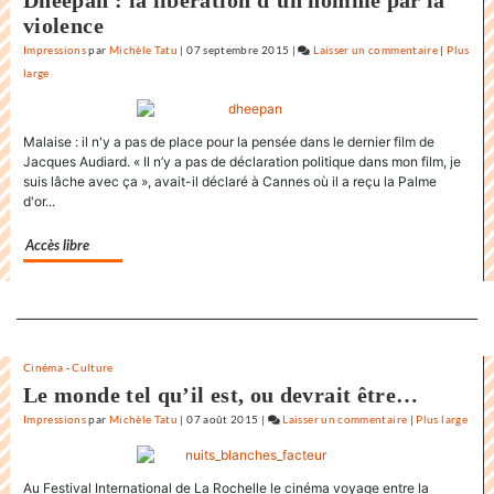
Dheepan : la libération d’un homme par la
violence
Impressions
par
Michèle Tatu
|
07 septembre 2015
|
Laisser un commentaire
on
|
Plus
large
L’état
du
monde
Malaise : il n'y a pas de place pour la pensée dans le dernier film de
au
Jacques Audiard. « Il n’y a pas de déclaration politique dans mon film, je
Festival
suis lâche avec ça », avait-il déclaré à Cannes où il a reçu la Palme
internatio
d'or...
du
film
Accès libre
de
la
Rochelle
Separateur
Cinéma
-
Culture
Le monde tel qu’il est, ou devrait être…
Impressions
par
Michèle Tatu
|
07 août 2015
|
Laisser un commentaire
on
|
Plus large
L’état
du
Au Festival International de La Rochelle le cinéma voyage entre la
monde