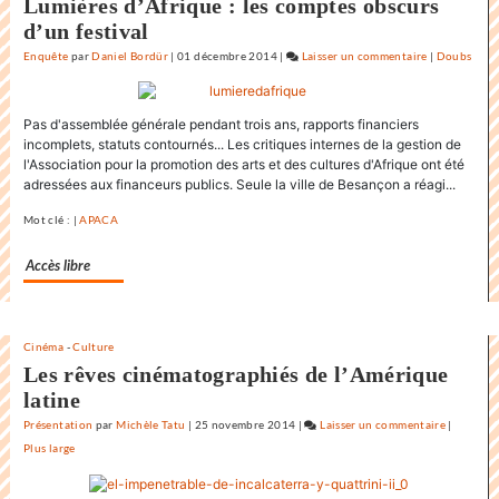
Lumières d’Afrique : les comptes obscurs
d’un festival
Enquête
par
Daniel Bordür
|
01 décembre 2014
|
Laisser un commentaire
on
|
Doubs
L’état
du
Pas d'assemblée générale pendant trois ans, rapports financiers
monde
incomplets, statuts contournés... Les critiques internes de la gestion de
au
l'Association pour la promotion des arts et des cultures d'Afrique ont été
Festival
adressées aux financeurs publics. Seule la ville de Besançon a réagi...
internationa
du
Mot clé : |
APACA
film
Accès libre
de
la
Rochelle
Cinéma
-
Culture
Les rêves cinématographiés de l’Amérique
latine
Présentation
par
Michèle Tatu
|
25 novembre 2014
|
Laisser un commentaire
on
|
Plus large
L’état
du
monde