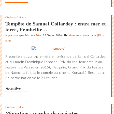
Cinéma
-
Culture
Tempête de Samuel Collardey : entre mer et
terre, l’embellie…
Impressions
par
Michèle Tatu
|
21 février 2016
|
Laisser un commentaire
on
|
Plus
large
L’état
du
monde
Présenté en avant-première en présence de Samuel Collardey
au
et du marin Dominique Leborne (Prix du Meilleur acteur au
Festival
Festival de Venise en 2015),
Tempête,
Grand Prix du Festival
international
de Namur, a fait salle comble au cinéma Kursaal à Besançon.
du
En sortie nationale le 24 février…
film
de
Accès libre
la
Rochelle
Cinéma
-
Culture
Migration : paroles de cinéastes