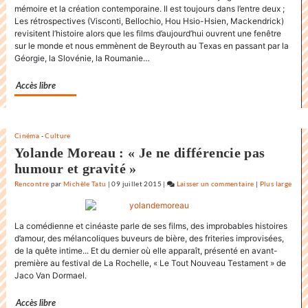
mémoire et la création contemporaine. Il est toujours dans l’entre deux ;
au
Les rétrospectives (Visconti, Bellochio, Hou Hsio-Hsien, Mackendrick)
Festival
revisitent l’histoire alors que les films d’aujourd’hui ouvrent une fenêtre
international
sur le monde et nous emmènent de Beyrouth au Texas en passant par la
du
Géorgie, la Slovénie, la Roumanie…
film
de
Accès libre
la
Rochelle
Cinéma
-
Culture
Yolande Moreau : « Je ne différencie pas
humour et gravité »
Rencontre
par
Michèle Tatu
|
09 juillet 2015
|
Laisser un commentaire
on
|
Plus large
L’état
du
La comédienne et cinéaste parle de ses films, des improbables histoires
monde
d’amour, des mélancoliques buveurs de bière, des friteries improvisées,
au
de la quête intime... Et du dernier où elle apparaît, présenté en avant-
Festival
première au festival de La Rochelle, « Le Tout Nouveau Testament » de
international
Jaco Van Dormael.
du
film
Accès libre