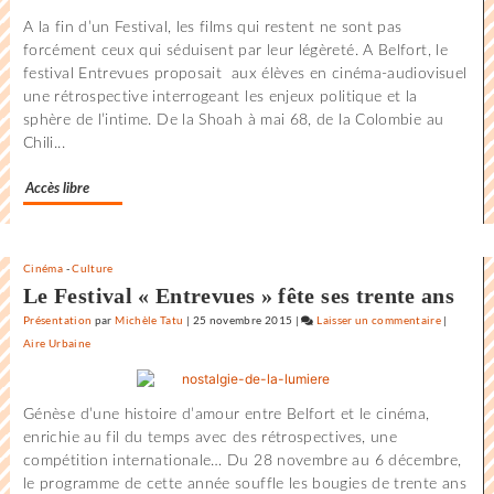
monde
A la fin d’un Festival, les films qui restent ne sont pas
au
forcément ceux qui séduisent par leur légèreté. A Belfort, le
Festival
festival Entrevues proposait aux élèves en cinéma-audiovisuel
international
une rétrospective interrogeant les enjeux politique et la
du
sphère de l’intime. De la Shoah à mai 68, de la Colombie au
film
Chili...
de
la
Accès libre
Rochelle
Cinéma
-
Culture
Le Festival « Entrevues » fête ses trente ans
Présentation
par
Michèle Tatu
|
25 novembre 2015
|
Laisser un commentaire
on
|
Aire Urbaine
L’état
du
monde
Génèse d’une histoire d’amour entre Belfort et le cinéma,
au
enrichie au fil du temps avec des rétrospectives, une
Festival
compétition internationale… Du 28 novembre au 6 décembre,
internati
le programme de cette année souffle les bougies de trente ans
du