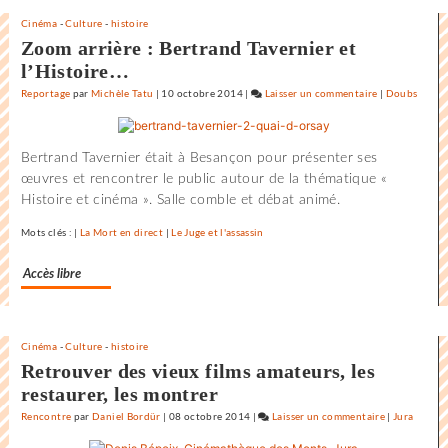
Rochelle
vous
Cinéma
-
Culture
-
histoire
maintenant
Zoom arrière : Bertrand Tavernier et
l’Histoire…
Reportage
par
Michèle Tatu
|
10 octobre 2014
|
Laisser un commentaire
on
|
Doubs
L’état
du
Bertrand Tavernier était à Besançon pour présenter ses
monde
œuvres et rencontrer le public autour de la thématique «
au
Histoire et cinéma ». Salle comble et débat animé.
Festival
international
Mots clés : |
La Mort en direct
|
Le Juge et l'assassin
du
film
Accès libre
de
la
Rochelle
Cinéma
-
Culture
-
histoire
Retrouver des vieux films amateurs, les
restaurer, les montrer
Rencontre
par
Daniel Bordür
|
08 octobre 2014
|
Laisser un commentaire
on
|
Jura
L’état