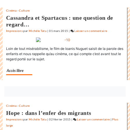
de
la
Cinéma
-
Culture
Cassandra et Spartacus : une question de
Rochelle
regard…
Impressions
par
Michèle Tatu
|
01 mars 2015
|
Laisser un commentaire
on
L’état
du
Loin de tout misérabilisme, le film de Ioanis Nuguet saisit de la parole des
monde
enfants et nous rappelle qu’au cinéma, ce qui compte c’est avant tout le
au
regard porté sur le sujet.
Festival
international
Accès libre
du
film
de
la
Bouton
Rochelle
abonnez-
vous
Cinéma
-
Culture
maintenant
Hope : dans l’enfer des migrants
Impressions
par
Michèle Tatu
|
02 février 2015
|
Laisser un commentaire
on
|
Plus
large
L’état