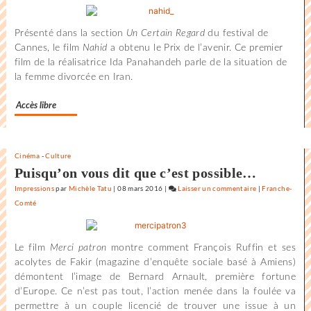
L’état
du
Présenté dans la section
Un Certain Regard
du festival de
monde
Cannes, le film
Nahid
a obtenu le Prix de l’avenir. Ce premier
au
film de la réalisatrice Ida Panahandeh parle de la situation de
Festival
la femme divorcée en Iran.
international
du
Accès libre
film
de
la
Rochelle
Cinéma
-
Culture
Puisqu’on vous dit que c’est possible…
Impressions
par
Michèle Tatu
|
08 mars 2016
|
Laisser un commentaire
on
|
Franche-
Comté
L’état
du
monde
Le film
Merci patron
montre comment François Ruffin et ses
au
acolytes de Fakir (magazine d’enquête sociale basé à Amiens)
Festival
démontent l’image de Bernard Arnault, première fortune
international
d’Europe. Ce n’est pas tout, l’action menée dans la foulée va
du
permettre à un couple licencié de trouver une issue à un
film