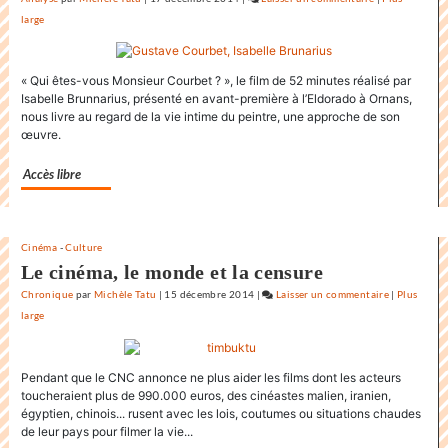
large
L’état
du
monde
« Qui êtes-vous Monsieur Courbet ? », le film de 52 minutes réalisé par
au
Isabelle Brunnarius, présenté en avant-première à l’Eldorado à Ornans,
Festival
nous livre au regard de la vie intime du peintre, une approche de son
international
œuvre.
du
film
Accès libre
de
la
Rochelle
Cinéma
-
Culture
Le cinéma, le monde et la censure
Chronique
par
Michèle Tatu
|
15 décembre 2014
|
Laisser un commentaire
on
|
Plus
large
L’état
du
monde
Pendant que le CNC annonce ne plus aider les films dont les acteurs
au
toucheraient plus de 990.000 euros, des cinéastes malien, iranien,
Festival
égyptien, chinois... rusent avec les lois, coutumes ou situations chaudes
internation
de leur pays pour filmer la vie...
du