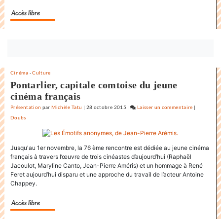
Accès libre
Bouton
abonnez-
vous
Cinéma
-
Culture
maintenant
Pontarlier, capitale comtoise du jeune
cinéma français
Présentation
par
Michèle Tatu
|
28 octobre 2015
|
Laisser un commentaire
on
|
Doubs
L’état
du
monde
Jusqu'au 1er novembre, la 76 ème rencontre est dédiée au jeune cinéma
au
français à travers l’œuvre de trois cinéastes d’aujourd’hui (Raphaël
Festival
Jacoulot, Maryline Canto, Jean-Pierre Améris) et un hommage à René
internation
Feret aujourd’hui disparu et une approche du travail de l’acteur Antoine
du
Chappey.
film
de
Accès libre
la