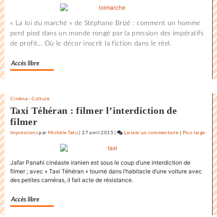
L’état
du
« La loi du marché » de Stéphane Brizé : comment un homme
monde
perd pied dans un monde rongé par la pression des impératifs
au
de profit… Où le décor inscrit la fiction dans le réel.
Festival
international
Accès libre
du
film
de
la
Cinéma
-
Culture
Rochelle
Taxi Téhéran : filmer l’interdiction de
filmer
Impressions
par
Michèle Tatu
|
27 avril 2015
|
Laisser un commentaire
on
|
Plus large
L’état
du
Jafar Panahi cinéaste iranien est sous le coup d’une interdiction de
monde
filmer ; avec « Taxi Téhéran » tourné dans l’habitacle d’une voiture avec
au
des petites caméras, il fait acte de résistance.
Festival
international
Accès libre
du
film