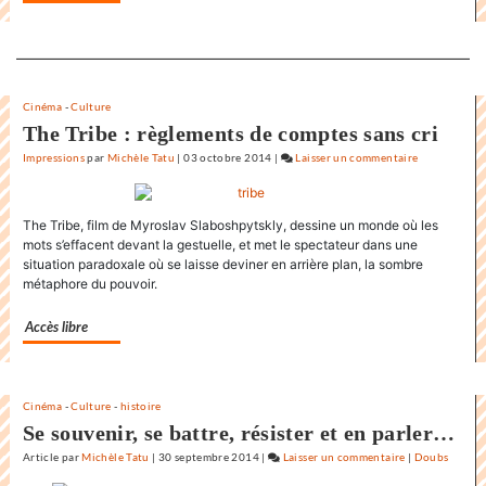
film
de
Separateur
la
Rochelle
Cinéma
-
Culture
The Tribe : règlements de comptes sans cri
Impressions
par
Michèle Tatu
|
03 octobre 2014
|
Laisser un commentaire
on
L’état
du
The Tribe, film de Myroslav Slaboshpytskly, dessine un monde où les
monde
mots s’effacent devant la gestuelle, et met le spectateur dans une
au
situation paradoxale où se laisse deviner en arrière plan, la sombre
Festival
métaphore du pouvoir.
internationa
du
Accès libre
film
de
la
Cinéma
-
Culture
-
histoire
Rochelle
Se souvenir, se battre, résister et en parler…
Article
par
Michèle Tatu
|
30 septembre 2014
|
Laisser un commentaire
on
|
Doubs
L’état