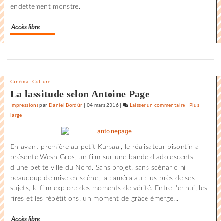
endettement monstre.
de
la
Accès libre
Rochelle
Separateur
Cinéma
-
Culture
La lassitude selon Antoine Page
Impressions
par
Daniel Bordür
|
04 mars 2016
|
Laisser un commentaire
on
|
Plus
large
L’état
du
monde
En avant-première au petit Kursaal, le réalisateur bisontin a
au
présenté Wesh Gros, un film sur une bande d'adolescents
Festival
d'une petite ville du Nord. Sans projet, sans scénario ni
international
beaucoup de mise en scène, la caméra au plus près de ses
du
sujets, le film explore des moments de vérité. Entre l'ennui, les
film
rires et les répétitions, un moment de grâce émerge...
de
la
Accès libre
Rochelle