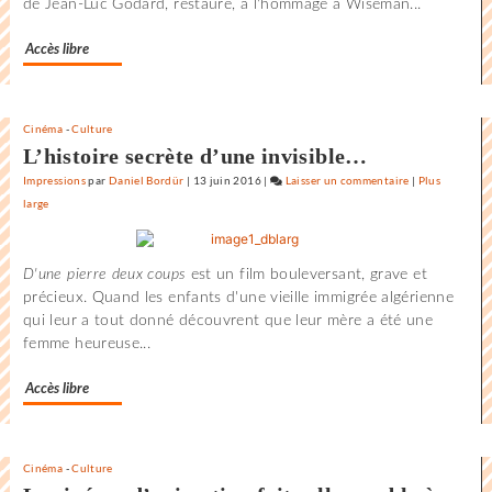
de Jean-Luc Godard, restauré, à l'hommage à Wiseman...
de
la
Accès libre
Rochelle
Cinéma
-
Culture
L’histoire secrète d’une invisible…
Impressions
par
Daniel Bordür
|
13 juin 2016
|
Laisser un commentaire
on
|
Plus
large
L’état
du
monde
D'une pierre deux coups
est un film bouleversant, grave et
au
précieux. Quand les enfants d'une vieille immigrée algérienne
Festival
qui leur a tout donné découvrent que leur mère a été une
international
femme heureuse...
du
film
Accès libre
de
la
Rochelle
Cinéma
-
Culture