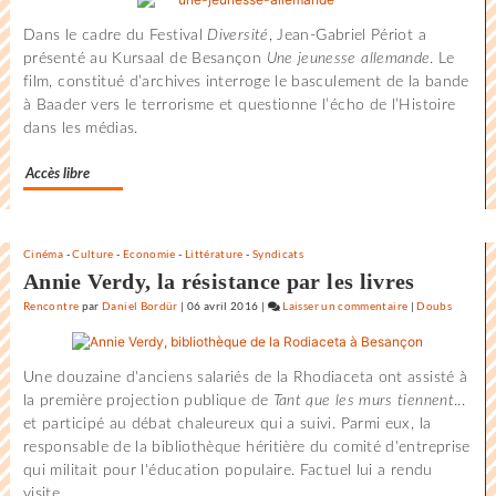
du
Dans le cadre du Festival
Diversité
, Jean-Gabriel Périot a
monde
présenté au Kursaal de Besançon
Une jeunesse allemande
. Le
au
film, constitué d’archives interroge le basculement de la bande
Festival
à Baader vers le terrorisme et questionne l’écho de l’Histoire
international
dans les médias.
du
film
Accès libre
de
la
Rochelle
Cinéma
-
Culture
-
Economie
-
Littérature
-
Syndicats
Annie Verdy, la résistance par les livres
Rencontre
par
Daniel Bordür
|
06 avril 2016
|
Laisser un commentaire
on
|
Doubs
L’état
du
Une douzaine d'anciens salariés de la Rhodiaceta ont assisté à
monde
la première projection publique de
Tant que les murs tiennent
...
au
et participé au débat chaleureux qui a suivi. Parmi eux, la
Festival
responsable de la bibliothèque héritière du comité d'entreprise
international
qui militait pour l'éducation populaire. Factuel lui a rendu
du
visite.
film