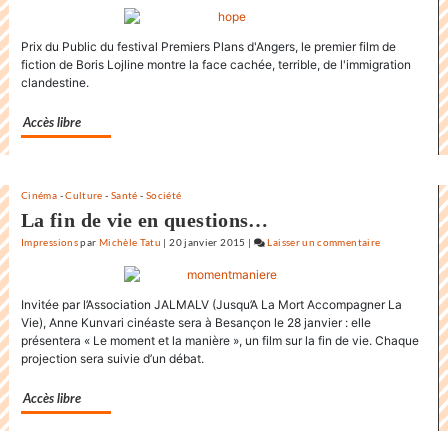
du
monde
Prix du Public du festival Premiers Plans d'Angers, le premier film de
au
fiction de Boris Lojline montre la face cachée, terrible, de l'immigration
Festival
clandestine.
international
du
Accès libre
film
de
la
Rochelle
Cinéma
-
Culture
-
Santé
-
Société
La fin de vie en questions…
Impressions
par
Michèle Tatu
|
20 janvier 2015
|
Laisser un commentaire
on
L’état
du
Invitée par l’Association JALMALV (Jusqu’A La Mort Accompagner La
monde
Vie), Anne Kunvari cinéaste sera à Besançon le 28 janvier : elle
au
présentera « Le moment et la manière », un film sur la fin de vie. Chaque
Festival
projection sera suivie d’un débat.
international
du
Accès libre
film
de