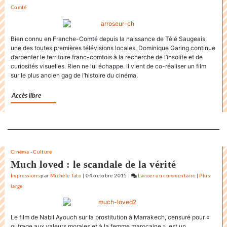
Comté
L’état
du
monde
Bien connu en Franche-Comté depuis la naissance de Télé Saugeais,
au
une des toutes premières télévisions locales, Dominique Garing continue
Festival
d’arpenter le territoire franc-comtois à la recherche de l’insolite et de
international
curiosités visuelles. Rien ne lui échappe. Il vient de co-réaliser un film
du
sur le plus ancien gag de l’histoire du cinéma.
film
de
Accès libre
la
Rochelle
Separateur
Cinéma
-
Culture
Much loved : le scandale de la vérité
Impressions
par
Michèle Tatu
|
04 octobre 2015
|
Laisser un commentaire
on
|
Plus
large
L’état
du
monde
Le film de Nabil Ayouch sur la prostitution à Marrakech, censuré pour «
au
outrage aux valeurs morales et à la femme marocaine », est un