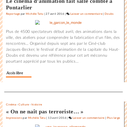
Le cinéma d’animation fait salle comble à
Pontarlier
Reportage
par
Michèle Tatu
|
27 avril 2016
|
Laisser un commentaire
on
|
Doubs
L’état
du
Plus de 4500 spectateurs début avril, des animations dans la
monde
ville, des ateliers pour comprendre la fabrication d'un film, des
au
rencontres... Organisé depuis sept ans par le Ciné-club
Festival
Jacques-Becker, le festival d'animation de la capitale du Haut-
international
Doubs est devenu une référence pour cet art méconnu
du
pourtant apprécié par tous les publics…
film
de
Accès libre
la
Rochelle
Separateur
Cinéma
-
Culture
-
histoire
« On ne naît pas terroriste… »
Impressions
par
Michèle Tatu
|
13 avril 2016
|
Laisser un commentaire
on
|
Plus large
L’état