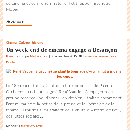
de cinéma et éclaire son histoire. Petit rappel historique.
film
Moteur !
de
la
Accès libre
Rochelle
Cinéma
-
Culture
-
histoire
Un week-end de cinéma engagé à Besançon
Présentation
par
Michèle Tatu
|
05 novembre 2015
|
Laisser un commentaire
on
|
Doubs
L’état
du
monde
au
La 18e rencontre du Centre culturel populaire de Palente-
Festival
Orchamps rend hommage à René Vautier. Compagnon du
internati
groupe Medvedkine, disparu l'an dernier, il traitait notamment
du
l'antimilitarisme, la bêtise de la presse et la libération de la
film
femme... D'autres films traitent de la chute d'Allende, de l'exil,
de
des luttes sociales...
la
Rochelle
Mot clé : |
guerre d'Algérie