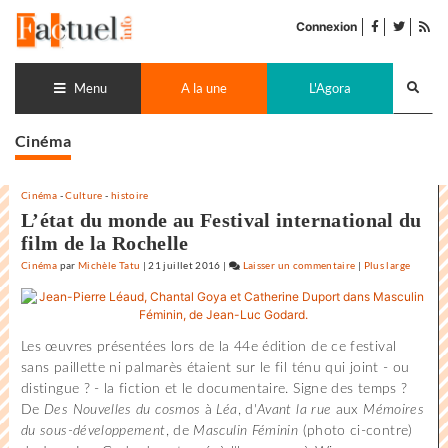
Accéder
facebook
twitter
Flu
au
Connexion
de
contenu
pub
Recherch
lance
Menu
A la une
L'Agora
Cinéma
Cinéma
-
Culture
-
histoire
L’état du monde au Festival international du
film de la Rochelle
Cinéma
par
Michèle Tatu
|
21 juillet 2016
|
Laisser un commentaire
on
|
Plus large
L’état
du
monde
Les œuvres présentées lors de la 44e édition de ce festival
au
sans paillette ni palmarès étaient sur le fil ténu qui joint - ou
Festival
distingue ? - la fiction et le documentaire. Signe des temps ?
international
De
Des Nouvelles du cosmos
à
Léa
, d'
Avant la rue
aux
Mémoires
du
du sous-développement
, de
Masculin Féminin
(photo ci-contre)
film