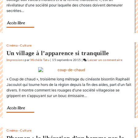
Festival
révélateur d'une société pour laquelle des choses doivent demeurer
internationa
secrètes...
du
film
Accès libre
de
la
Rochelle
Cinéma
-
Culture
Un village à l’apparence si tranquille
Impressions
par
Michèle Tatu
|
15 septembre 2015
|
Laisser un commentaire
on
L’état
du
« Coup de chaud », troisième long métrage du cinéaste bisontin Raphaël
monde
Jacoulot qui tourne hors de la région depuis la fin des aides, part d'un fait
au
divers. Il montre comment les rouages d'une société villageoise se
Festival
grippent en s'appuyant sur un bouc émissaire...
internatio
du
Accès libre
film
de
la
Cinéma
-
Culture
Rochelle