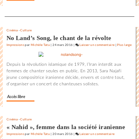
Separateur
Cinéma
-
Culture
No Land’s Song, le chant de la révolte
Impressions
par
Michèle Tatu
|
24 mars 2016
|
Laisser un commentaire
on
|
Plus large
L’état
du
Depuis la révolution islamique de 1979, l’Iran interdit aux
monde
femmes de chanter seules en public. En 2013, Sara Najafi
au
jeune compositrice iranienne décide, envers et contre tout,
Festival
d’organiser un concert de chanteuses solistes.
international
du
Accès libre
film
de
la
Rochelle
Cinéma
-
Culture
« Nahid », femme dans la société iranienne
Impressions
par
Michèle Tatu
|
20 mars 2016
|
Laisser un commentaire
on