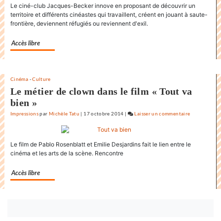
Le ciné-club Jacques-Becker innove en proposant de découvrir un
monde
territoire et différents cinéastes qui travaillent, créent en jouant à saute-
au
frontière, deviennent réfugiés ou reviennent d'exil.
Festival
internation
Accès libre
du
film
de
la
Cinéma
-
Culture
Le métier de clown dans le film « Tout va
Rochelle
bien »
Impressions
par
Michèle Tatu
|
17 octobre 2014
|
Laisser un commentaire
on
L’état
du
Le film de Pablo Rosenblatt et Emilie Desjardins fait le lien entre le
monde
cinéma et les arts de la scène. Rencontre
au
Festival
Accès libre
internationa
du
film
de
Bouton
la
abonnez-