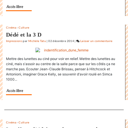
film
Accès libre
de
la
Rochelle
Cinéma
-
Culture
Dédé et la 3 D
Impressions
par
Michèle Tatu
|
02 décembre 2014
|
Laisser un commentaire
on
L’état
du
Mettre des lunettes au ciné pour voir en relief. Mettre des lunettes au
monde
ciné, mais s'assoir au centre de la salle parce que sur les côtés ça ne
au
marche pas. Ecouter Jean-Claude Brissau, penser à Hitchcock et
Festival
Antonioni, imaginer Grace Kelly, se souvenir d'avoir roulé en Simca
internatio
1000...
du
film
Accès libre
de
la
Rochelle
Separateur
Cinéma
-
Culture