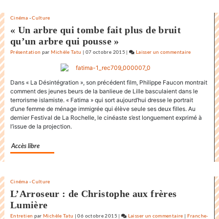
Rochelle
Cinéma
-
Culture
« Un arbre qui tombe fait plus de bruit
qu’un arbre qui pousse »
Présentation
par
Michèle Tatu
|
07 octobre 2015
|
Laisser un commentaire
on
L’état
du
Dans « La Désintégration », son précédent film, Philippe Faucon montrait
monde
comment des jeunes beurs de la banlieue de Lille basculaient dans le
au
terrorisme islamiste. « Fatima » qui sort aujourd’hui dresse le portrait
Festival
d’une femme de ménage immigrée qui élève seule ses deux filles. Au
internation
dernier Festival de La Rochelle, le cinéaste s’est longuement exprimé à
du
l’issue de la projection.
film
de
Accès libre
la
Rochelle
Cinéma
-
Culture
L’Arroseur : de Christophe aux frères
Lumière
Entretien
par
Michèle Tatu
|
06 octobre 2015
|
Laisser un commentaire
on
|
Franche-