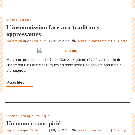
de
la
Rochelle
Cinéma
-
Culture
L’insoumission face aux traditions
oppressantes
Impressions
par
Michèle Tatu
|
24 juin 2015
|
Laisser un commentaire
on
|
Plus large
L’état
du
Mustang, premier film de Deniz Gamze Ergüven rêve à voix haute de
monde
liberté pour les femmes turques en prise avec une société patriarcale
au
archaïque…
Festival
international
Accès libre
du
film
de
Separateur
la
Rochelle
Cinéma
-
Idéologie
-
Politique
Un monde sans pitié
Impressions
par
Michèle Tatu
|
08 juin 2015
|
Laisser un commentaire
on
|
Plus large