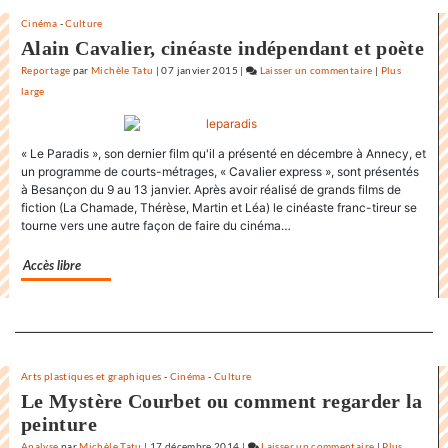
la
Cinéma
-
Culture
Rochelle
Alain Cavalier, cinéaste indépendant et poète
Reportage
par
Michèle Tatu
|
07 janvier 2015
|
Laisser un commentaire
on
|
Plus
large
L’état
du
monde
« Le Paradis », son dernier film qu'il a présenté en décembre à Annecy, et
au
un programme de courts-métrages, « Cavalier express », sont présentés
Festival
à Besançon du 9 au 13 janvier. Après avoir réalisé de grands films de
international
fiction (La Chamade, Thérèse, Martin et Léa) le cinéaste franc-tireur se
du
tourne vers une autre façon de faire du cinéma…
film
de
Accès libre
la
Rochelle
Separateur
Arts plastiques et graphiques
-
Cinéma
-
Culture
Le Mystère Courbet ou comment regarder la
peinture
Analyse
par
Michèle Tatu
|
17 décembre 2014
|
Laisser un commentaire
on
|
Plus