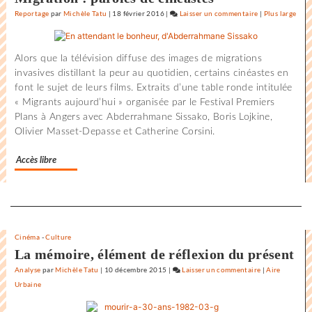
Reportage
par
Michèle Tatu
|
18 février 2016
|
Laisser un commentaire
on
|
Plus large
L’état
du
Alors que la télévision diffuse des images de migrations
monde
invasives distillant la peur au quotidien, certains cinéastes en
au
font le sujet de leurs films. Extraits d’une table ronde intitulée
Festival
« Migrants aujourd’hui » organisée par le Festival Premiers
international
Plans à Angers avec Abderrahmane Sissako, Boris Lojkine,
du
Olivier Masset-Depasse et Catherine Corsini.
film
de
Accès libre
la
Rochelle
Separateur
Cinéma
-
Culture
La mémoire, élément de réflexion du présent
Analyse
par
Michèle Tatu
|
10 décembre 2015
|
Laisser un commentaire
on
|
Aire
Urbaine
L’état
du