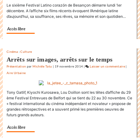
Le sixième Festival Latino corazón de Besançon démarre lundi 1er
au
décembre. A l’affiche six films récents évoquent l’Amérique latine
Festival
d’aujourd’hui, sa souffrance, ses rêves, sa mémoire et son quotidien…
internati
du
Accès libre
film
de
la
Rochelle
Cinéma
-
Culture
Arrêts sur images, arrêts sur le temps
Présentation
par
Michèle Tatu
|
19 novembre 2014
|
Laisser un commentaire
on
|
Aire Urbaine
L’état
du
monde
Tony Gatlif, Kiyochi Kurosawa, Lou Doillon sont les têtes d’affiche du 29
au
ème Festival Entrevues de Belfort qui se tient du 22 au 30 novembre. Ce
Festival
« festival international du cinéma indépendant et novateur » propose de
internati
grandes rétrospectives et a souvent primé les premières oeuvres de
du
futurs grands auteurs.
film
de
Accès libre
la
Rochelle