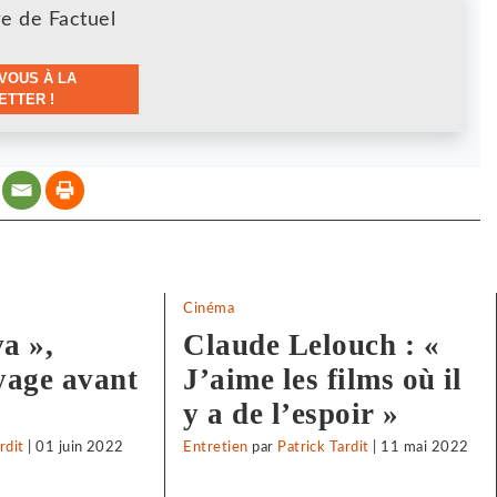
re de Factuel
VOUS À LA
TTER !
Cinéma
a »,
Claude Lelouch : «
yage avant
J’aime les films où il
y a de l’espoir »
rdit
|
01 juin 2022
Entretien
par
Patrick Tardit
|
11 mai 2022