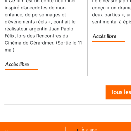
« Ce film est un conte fictionnel,
Le cinéaste japon
inspiré d’anecdotes de mon
conçu « un dram
enfance, de personnages et
deux parties », u
d’événements réels », confiait le
sentimental à épi
réalisateur argentin Juan Pablo
Félix, lors des Rencontres du
Accès libre
Cinéma de Gérardmer. (Sortie le 11
mai)
Accès libre
Tous les
À la une