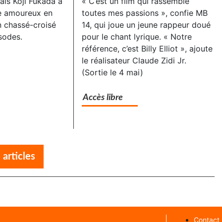
ais Kôji Fukada a
« C’est un film qui rassemble
e amoureux en
toutes mes passions », confie MB
n chassé-croisé
14, qui joue un jeune rappeur doué
sodes.
pour le chant lyrique. « Notre
référence, c’est Billy Elliot », ajoute
le réalisateur Claude Zidi Jr.
(Sortie le 4 mai)
Accès libre
 articles
Contact