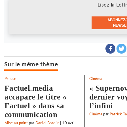
Newsletter
Lisez la Lett
ABONNEZ-
NEWSLE
Sur le même thème
Presse
Cinéma
Factuel.media
« Supernov
accapare le titre «
dernier vo
Factuel » dans sa
l’infini
communication
Cinéma
par
Patrick Ta
Mise au point
par
Daniel Bordür
|
10 avril