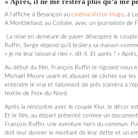
« Après, il ne me restera plus qu’à me p
A l'affiche à Besançon au
cinéma Victor-Hugo
, à L
A Montbéliard, au Colisée, avec un journaliste de 
La mise en demeure de payer désespère le couple. 
Ruffin. Serge répond qu’il brûlera sa maison comme 
« je ne leur laisserai rien », dit-il. Et après ? « Apr
Au début du film, François Ruffin le rigolard nous 
Michaël Moore usant et abusant de clichés sur les 
entendre le vrai et talonnant de près (caméra à l’é
textile de Poix-du-Nord.
Après la rencontre avec le couple Klur, le décor est
Et le film, au départ présenté comme un documentai
François Ruffin, une aventure hors du commun. Puis
doit leur donner le montant de leur dette et un emp