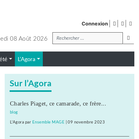
facebook
twitte
Fl
Connexion
de
Recherche
pub
lanc
edi 08 Août 2026
été
L’Agora
Sur l’Agora
Charles Piaget, ce camarade, ce frère...
blog
L'Agora
par
Ensemble MAGE
|
09 novembre 2023