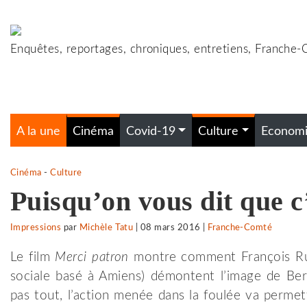
Accéder
au
contenu
Enquêtes, reportages, chroniques, entretiens, Franche
A la une
Cinéma
Covid-19
Culture
Econom
Cinéma
-
Culture
Puisqu’on vous dit que c
Impressions
par
Michèle Tatu
|
08 mars 2016
|
Franche-Comté
Le film
Merci patron
montre comment François Ruff
sociale basé à Amiens) démontent l’image de Bern
pas tout, l’action menée dans la foulée va permet