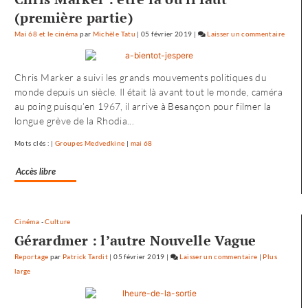
(première partie)
Mai 68 et le cinéma
par
Michèle Tatu
|
05 février 2019
|
Laisser un commentaire
on
L’envol
vers
Chris Marker a suivi les grands mouvements politiques du
l’Oues
monde depuis un siècle. Il était là avant tout le monde, caméra
de
au poing puisqu’en 1967, il arrive à Besançon pour filmer la
«
longue grève de la Rhodia...
Noure
»
Mots clés : |
Groupes Medvedkine
|
mai 68
Accès libre
Cinéma
-
Culture
Gérardmer : l’autre Nouvelle Vague
Reportage
par
Patrick Tardit
|
05 février 2019
|
Laisser un commentaire
on
|
Plus
large
L’envol
vers
l’Ouest