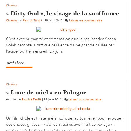
Cinéma
« Dirty God », le visage de la souffrance
Cinéma
par
Patrick Tardit
|
18 juin 2019
|
Laisser un commentaire
on
L’envol
vers
C’est avec humanité et compassion que la réalisatrice Sacha
l’Ouest
Polak raconte la difficile résilience d’une grande brûlée par
de
l’acide. Sortie mercredi 19 juin.
«
Noureev
Accès libre
»
Cinéma
« Lune de miel » en Pologne
Article
par
Patrick Tardit
|
12 juin 2019
|
Laisser un commentaire
on
L’envol
vers
Un film drôle et triste, mélancolique, au ton léger pour évoquer
l’Ouest
des choses graves… « J’ai écrit après avoir fait ce voyage »,
de
confie la réalisatrice Elise Otzenberger, qui a tourné un film
«