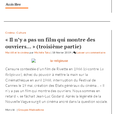
Accès libre
Separateur
Cinéma
-
Culture
« Il n’y a pas un film qui montre des
ouvriers… » (troisième partie)
Mai 68 et le cinéma
par
Michèle Tatu
|
18 février 2019
|
Laisser un commentaire
on
L’envol
vers
Censure contestée d'un film de Rivette en 1966 (ci-contre
La
l’Oues
), échec du pouvoir à mettre la main sur la
de
Religieuse
Cinémathèque en avril 1968, interruption du Festival de
«
Cannes le 19 mai, création des Etats généraux du cinéma... « Il
Noure
n’y a pas un film qui montre des ouvriers. Nous sommes en
»
retard », se fâchait Jean-Luc Godard. Après la légèreté de la
Nouvelle Vague surgit un cinéma ancré dans la question sociale.
Mot clé : |
Groupes Medvedkine