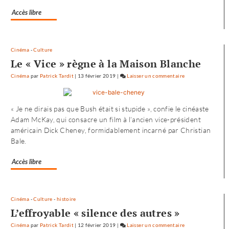
Accès libre
Cinéma
-
Culture
Le « Vice » règne à la Maison Blanche
Cinéma
par
Patrick Tardit
|
13 février 2019
|
Laisser un commentaire
on
L’envol
vers
« Je ne dirais pas que Bush était si stupide », confie le cinéaste
l’Ouest
Adam McKay, qui consacre un film à l’ancien vice-président
de
américain Dick Cheney, formidablement incarné par Christian
«
Bale.
Noureev
»
Accès libre
Cinéma
-
Culture
-
histoire
L’effroyable « silence des autres »
Cinéma
par
Patrick Tardit
|
12 février 2019
|
Laisser un commentaire
on