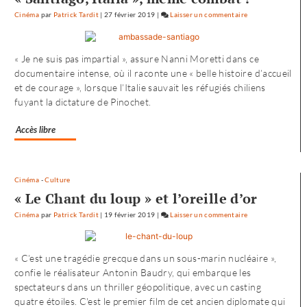
Cinéma
par
Patrick Tardit
|
27 février 2019
|
Laisser un commentaire
on
L’envol
vers
« Je ne suis pas impartial », assure Nanni Moretti dans ce
l’Ouest
documentaire intense, où il raconte une « belle histoire d’accueil
de
et de courage », lorsque l’Italie sauvait les réfugiés chiliens
«
fuyant la dictature de Pinochet.
Noureev
»
Accès libre
Cinéma
-
Culture
« Le Chant du loup » et l’oreille d’or
Cinéma
par
Patrick Tardit
|
19 février 2019
|
Laisser un commentaire
on
L’envol
vers
« C’est une tragédie grecque dans un sous-marin nucléaire »,
l’Ouest
confie le réalisateur Antonin Baudry, qui embarque les
de
spectateurs dans un thriller géopolitique, avec un casting
«
quatre étoiles. C'est le premier film de cet ancien diplomate qui
Noureev