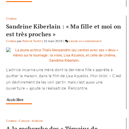
»
Cinéma
Sandrine Kiberlain : « Ma fille et moi on
est très proches »
Cinéma
par
Patrick Tardit
|
12 mars 2019
|
Laisser un commentaire
on
L’envol
vers
l’Ouest
de
L’actrice incarne une mère dont la dernière fille s’apprête à
«
quitter la maison, dans le film de Lisa Azuelos,
. « C’est
Mon bébé
Noureev
un déchirement de les voir partir, mais c’est aussi une
»
ouverture », ajoute la réalisatrice. Rencontre.
Accès libre
Cinéma
-
Culture
-
histoire
A la recherche des « Témoins de