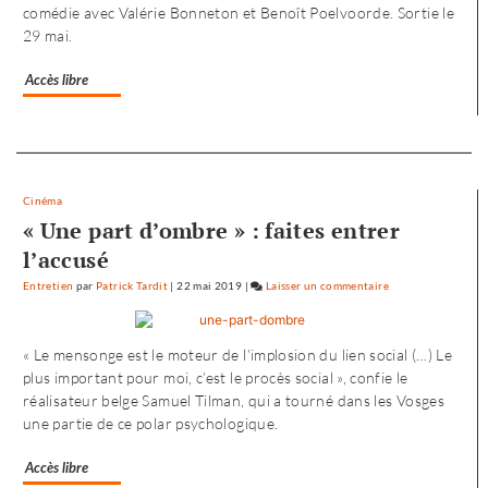
comédie avec Valérie Bonneton et Benoît Poelvoorde. Sortie le
«
29 mai.
Noureev
»
Accès libre
Separateur
Cinéma
« Une part d’ombre » : faites entrer
l’accusé
Entretien
par
Patrick Tardit
|
22 mai 2019
|
Laisser un commentaire
on
L’envol
vers
« Le mensonge est le moteur de l’implosion du lien social (…) Le
l’Ouest
plus important pour moi, c’est le procès social », confie le
de
réalisateur belge Samuel Tilman, qui a tourné dans les Vosges
«
une partie de ce polar psychologique.
Noureev
»
Accès libre