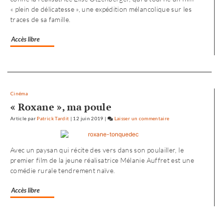
« plein de délicatesse », une expédition mélancolique sur les
Noureev
traces de sa famille.
»
Accès libre
Separateur
Cinéma
« Roxane », ma poule
Article
par
Patrick Tardit
|
12 juin 2019
|
Laisser un commentaire
on
L’envol
vers
Avec un paysan qui récite des vers dans son poulailler, le
l’Ouest
premier film de la jeune réalisatrice Mélanie Auffret est une
de
comédie rurale tendrement naïve.
«
Noureev
Accès libre
»