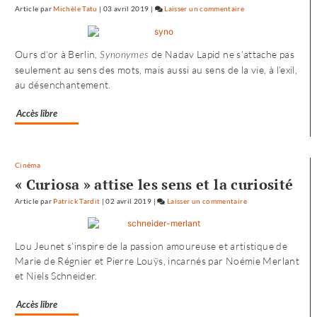
Article
par
Michèle Tatu
|
03 avril 2019
|
Laisser un commentaire
on
L’envol
vers
Ours d’or à Berlin,
de Nadav Lapid ne s’attache pas
Synonymes
l’Ouest
seulement au sens des mots, mais aussi au sens de la vie, à l’exil,
de
au désenchantement.
«
Noureev
Accès libre
»
Cinéma
« Curiosa » attise les sens et la curiosité
Article
par
Patrick Tardit
|
02 avril 2019
|
Laisser un commentaire
on
L’envol
vers
Lou Jeunet s’inspire de la passion amoureuse et artistique de
l’Ouest
Marie de Régnier et Pierre Louÿs, incarnés par Noémie Merlant
de
et Niels Schneider.
«
Noureev
Accès libre
»