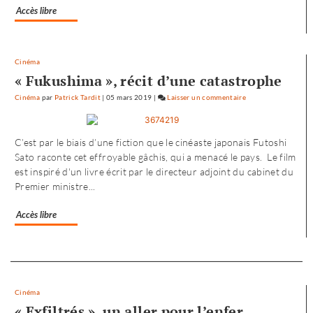
Accès libre
»
Cinéma
« Fukushima », récit d’une catastrophe
Cinéma
par
Patrick Tardit
|
05 mars 2019
|
Laisser un commentaire
on
L’envol
vers
C’est par le biais d’une fiction que le cinéaste japonais Futoshi
l’Ouest
Sato raconte cet effroyable gâchis, qui a menacé le pays. Le film
de
est inspiré d'un livre écrit par le directeur adjoint du cabinet du
«
Premier ministre...
Noureev
»
Accès libre
Separateur
Cinéma
« Exfiltrés », un aller pour l’enfer