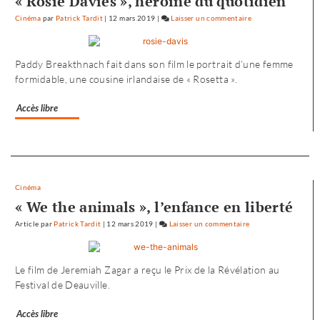
« Rosie Davies », héroïne du quotidien
Cinéma
par
Patrick Tardit
|
12 mars 2019
|
Laisser un commentaire
on
L’envol
vers
Paddy Breakthnach fait dans son film le portrait d’une femme
l’Ouest
formidable, une cousine irlandaise de « Rosetta ».
de
«
Accès libre
Noureev
»
Separateur
Cinéma
« We the animals », l’enfance en liberté
Article
par
Patrick Tardit
|
12 mars 2019
|
Laisser un commentaire
on
L’envol
vers
Le film de Jeremiah Zagar a reçu le Prix de la Révélation au
l’Ouest
Festival de Deauville.
de
«
Accès libre
Noureev