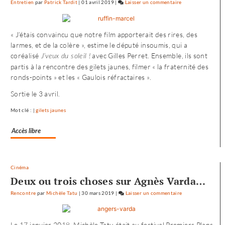
Entretien
par
Patrick Tardit
|
01 avril 2019
|
Laisser un commentaire
on
L’envol
vers
« J’étais convaincu que notre film apporterait des rires, des
l’Ouest
larmes, et de la colère », estime le député insoumis, qui a
de
coréalisé
avec Gilles Perret. Ensemble, ils sont
J’veux du soleil !
«
partis à la rencontre des gilets jaunes, filmer « la fraternité des
Noureev
ronds-points » et les « Gaulois réfractaires ».
»
Sortie le 3 avril.
Mot clé : |
gilets jaunes
Accès libre
Cinéma
Deux ou trois choses sur Agnès Varda…
Rencontre
par
Michèle Tatu
|
30 mars 2019
|
Laisser un commentaire
on
L’envol
vers
Le 17 janvier 2018, Michèle Tatu était au festival Premiers Plans
l’Ouest