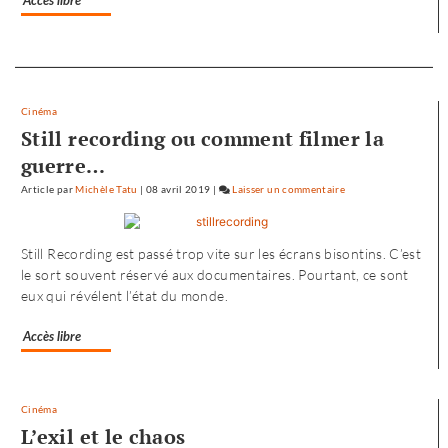
Accès libre
»
Separateur
Cinéma
Still recording ou comment filmer la
guerre…
Article
par
Michèle Tatu
|
08 avril 2019
|
Laisser un commentaire
on
L’envol
vers
Still Recording est passé trop vite sur les écrans bisontins. C’est
l’Ouest
le sort souvent réservé aux documentaires. Pourtant, ce sont
de
eux qui révélent l’état du monde.
«
Noureev
Accès libre
»
Cinéma
L’exil et le chaos