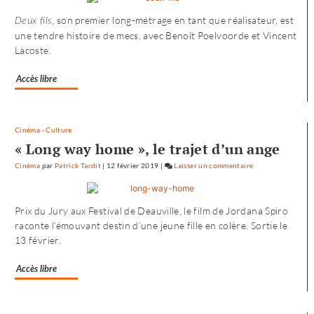
vers
, son premier long-métrage en tant que réalisateur, est
Deux fils
l’Ouest
une tendre histoire de mecs, avec Benoît Poelvoorde et Vincent
de
Lacoste.
«
Noureev
Accès libre
»
Cinéma
-
Culture
« Long way home », le trajet d’un ange
Cinéma
par
Patrick Tardit
|
12 février 2019
|
Laisser un commentaire
on
L’envol
vers
Prix du Jury aux Festival de Deauville, le film de Jordana Spiro
l’Ouest
raconte l’émouvant destin d’une jeune fille en colère. Sortie le
de
13 février.
«
Noureev
Accès libre
»