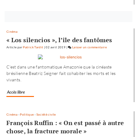
Bouton
abonnez-
vous
Cinéma
maintenant
« Los silencios », l’île des fantômes
Article
par
Patrick Tardit
|
02 avril 2019
|
Laisser un commentaire
on
L’envol
vers
C’est dans une fantomatique Amazonie que la cinéaste
l’Ouest
brésilienne Beatriz Seigner fait cohabiter les morts et les
de
vivants.
«
Noureev
Accès libre
»
Cinéma
-
Politique
-
Société civile
François Ruffin : « On est passé à autre
chose, la fracture morale »