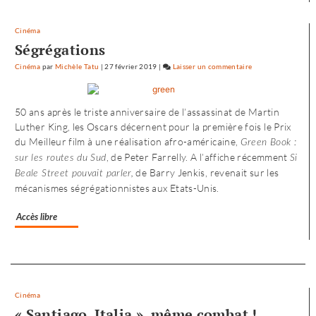
Cinéma
Ségrégations
Cinéma
par
Michèle Tatu
|
27 février 2019
|
Laisser un commentaire
on
L’envol
vers
50 ans après le triste anniversaire de l’assassinat de Martin
l’Ouest
Luther King, les Oscars décernent pour la première fois le Prix
de
du Meilleur film à une réalisation afro-américaine,
Green Book :
«
, de Peter Farrelly. A l’affiche récemment
Noureev
sur les routes du Sud
Si
de Barry Jenkis, revenait sur les
»
Beale Street pouvait parler,
mécanismes ségrégationnistes aux Etats-Unis.
Accès libre
Separateur
Cinéma
« Santiago, Italia », même combat !