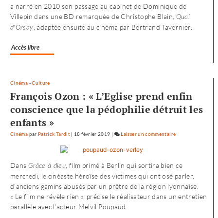
a narré en 2010 son passage au cabinet de Dominique de
»
Villepin dans une BD remarquée de Christophe Blain,
Quai
, adaptée ensuite au cinéma par Bertrand Tavernier.
d'Orsay
Accès libre
Cinéma
-
Culture
François Ozon : « L’Eglise prend enfin
conscience que la pédophilie détruit les
enfants »
Cinéma
par
Patrick Tardit
|
18 février 2019
|
Laisser un commentaire
on
L’envol
vers
Dans
, film primé à Berlin qui sortira bien ce
Grâce à dieu
l’Ouest
mercredi, le cinéaste héroïse des victimes qui ont osé parler,
de
d’anciens gamins abusés par un prêtre de la région lyonnaise.
«
« Le film ne révèle rien », précise le réalisateur dans un entretien
Noureev
parallèle avec l’acteur Melvil Poupaud.
»