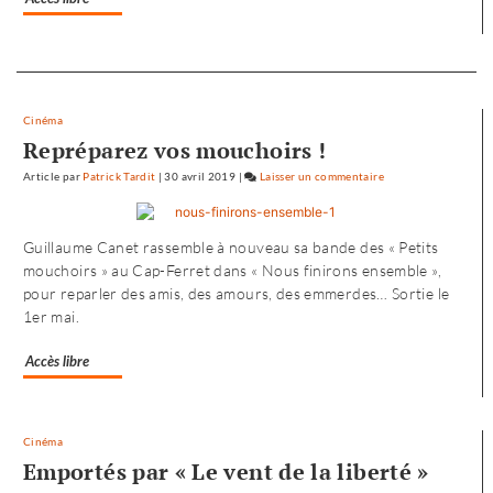
Separateur
Cinéma
Repréparez vos mouchoirs !
Article
par
Patrick Tardit
|
30 avril 2019
|
Laisser un commentaire
on
L’envol
vers
Guillaume Canet rassemble à nouveau sa bande des « Petits
l’Ouest
mouchoirs » au Cap-Ferret dans « Nous finirons ensemble »,
de
pour reparler des amis, des amours, des emmerdes… Sortie le
«
1er mai.
Noureev
»
Accès libre
Cinéma
Emportés par « Le vent de la liberté »