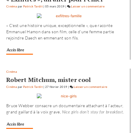
Cinéma
par
Patrick Tardit
|
05 mars 2019
|
Laisser un commentaire
on
L’envol
vers
« C’est une histoire unique, exceptionnelle », que raconte
l’Ouest
Emmanuel Hamon dans son film, celle d’une femme partie
de
rejoindre Daech en emmenant son fils.
«
Noureev
Accès libre
»
Cinéma
Robert Mitchum, mister cool
Cinéma
par
Patrick Tardit
|
27 février 2019
|
Laisser un commentaire
on
L’envol
vers
Bruce Webber consacre un documentaire attachant à l’acteur,
l’Ouest
grand gaillard à la voix grave,
Nice girls don’t stay for breakfast.
de
«
Accès libre
Noureev
»