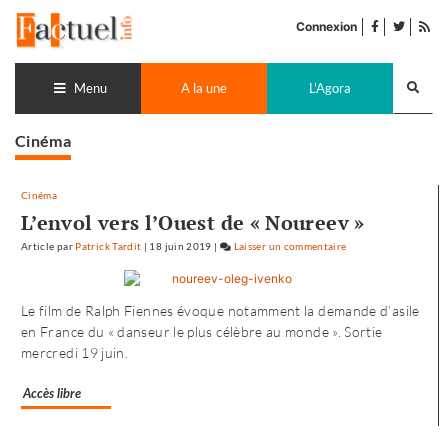
Accéder
facebook
twitter
Flu
au
Connexion
de
contenu
pub
Recherch
lance
Menu
A la une
L'Agora
Cinéma
Cinéma
L’envol vers l’Ouest de « Noureev »
Article
par
Patrick Tardit
|
18 juin 2019
|
Laisser un commentaire
on
L’envol
vers
Le film de Ralph Fiennes évoque notamment la demande d’asile
l’Ouest
en France du « danseur le plus célèbre au monde ». Sortie
de
mercredi 19 juin.
«
Noureev
Accès libre
»