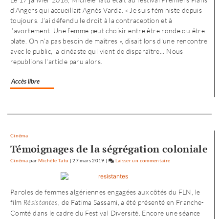
d'Angers qui accueillait Agnès Varda. « Je suis féministe depuis
de
toujours. J’ai défendu le droit à la contraception et à
«
l’avortement. Une femme peut choisir entre être ronde ou être
Noureev
plate. On n’a pas besoin de maîtres », disait lors d'une rencontre
»
avec le public, la cinéaste qui vient de disparaître... Nous
republions l'article paru alors.
Accès libre
Separateur
Cinéma
Témoignages de la ségrégation coloniale
Cinéma
par
Michèle Tatu
|
27 mars 2019
|
Laisser un commentaire
on
L’envol
vers
Paroles de femmes algériennes engagées aux côtés du FLN, le
l’Ouest
film
, de Fatima Sassami, a été présenté en Franche-
Résistantes
de
Comté dans le cadre du Festival Diversité. Encore une séance
«