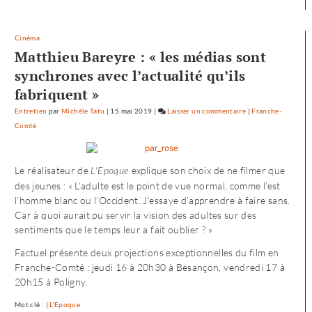
Cinéma
Matthieu Bareyre : « les médias sont
synchrones avec l’actualité qu’ils
fabriquent »
Entretien
par
Michèle Tatu
|
15 mai 2019
|
Laisser un commentaire
on
|
Franche-
Comté
L’envol
vers
l’Ouest
Le réalisateur de
explique son choix de ne filmer que
L'Epoque
de
des jeunes : « L’adulte est le point de vue normal, comme l’est
«
l’homme blanc ou l’Occident. J’essaye d’apprendre à faire sans.
Noureev
Car à quoi aurait pu servir la vision des adultes sur des
»
sentiments que le temps leur a fait oublier ? »
Factuel présente deux projections exceptionnelles du film en
Franche-Comté : jeudi 16 à 20h30 à Besançon, vendredi 17 à
20h15 à Poligny.
Mot clé : |
L'Epoque