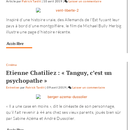
Article
par
Patrick Tardit
|
10 avril 2019
|
Laisser un commentaire
on
L’envol
vers
Inspiré d’une histoire vraie, des Allemands de l’Est fuyant leur
l’Ouest
pays à bord d’une montgolfière, le film de Michael Bully Herbig
de
illustre une page d’histoire récente.
«
Noureev
Accès libre
»
Cinéma
Etienne Chatiliez : « Tanguy, c’est un
psychopathe »
Entretien
par
Patrick Tardit
|
09 avril 2019
|
Laisser un commentaire
on
L’envol
vers
« Il a une case en moins », dit le cinéaste de son personnage,
l’Ouest
qu’il fait revenir à 44 ans chez ses vieux parents, joués bien sûr
de
par Sabine Azéma et André Dussolier.
«
Noureev