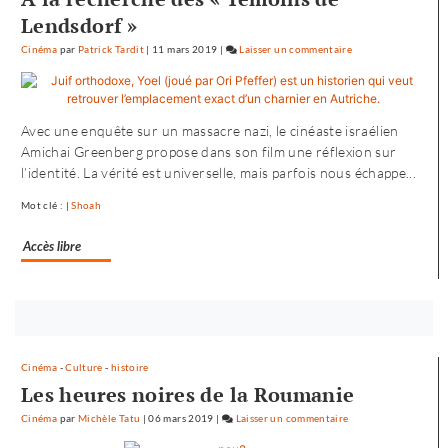
Lendsdorf »
Cinéma
par
Patrick Tardit
|
11 mars 2019
|
Laisser un commentaire
on
L’envol
vers
l’Ouest
Avec une enquête sur un massacre nazi, le cinéaste israélien
de
Amichai Greenberg propose dans son film une réflexion sur
«
l’identité. La vérité est universelle, mais parfois nous échappe...
Noureev
»
Mot clé : |
Shoah
Accès libre
Bouton
abonnez-
vous
Cinéma
-
Culture
-
histoire
maintenant
Les heures noires de la Roumanie
Cinéma
par
Michèle Tatu
|
06 mars 2019
|
Laisser un commentaire
on
L’envol