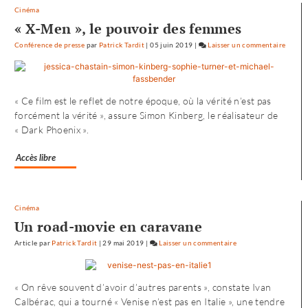
Cinéma
« X-Men », le pouvoir des femmes
Conférence de presse
par
Patrick Tardit
|
05 juin 2019
|
Laisser un commentaire
on
L’envo
vers
l’Oues
« Ce film est le reflet de notre époque, où la vérité n’est pas
de
forcément la vérité », assure Simon Kinberg, le réalisateur de
«
« Dark Phoenix ».
Noure
»
Accès libre
Cinéma
Un road-movie en caravane
Article
par
Patrick Tardit
|
29 mai 2019
|
Laisser un commentaire
on
L’envol
vers
« On rêve souvent d’avoir d’autres parents », constate Ivan
l’Ouest
Calbérac, qui a tourné « Venise n’est pas en Italie », une tendre
de