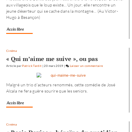
aux villageois que le loup existe... Un jour, elle rencontre un
de
jeune déserteur qui se cache dans la montagne… (Au Victor-
«
Hugo à Besançon)
Noureev
»
Accès libre
Cinéma
« Qui m’aime me suive », ou pas
Article
par
Patrick Tardit
|
20 mars 2019
|
Laisser un commentaire
on
L’envol
vers
Malgré un trio d’acteurs renommés, cette comédie de José
l’Ouest
Alcala ne fera guère sourire que les seniors.
de
«
Accès libre
Noureev
»
Cinéma