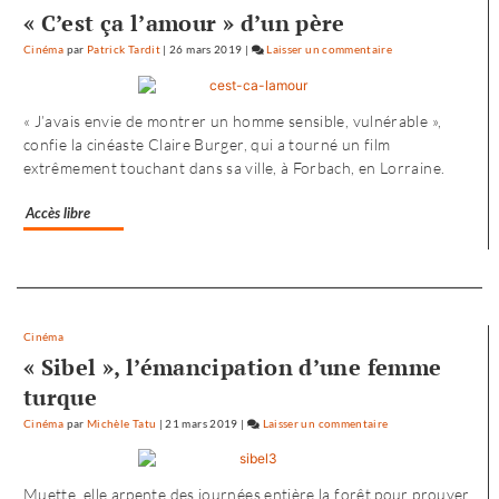
« C’est ça l’amour » d’un père
Cinéma
par
Patrick Tardit
|
26 mars 2019
|
Laisser un commentaire
on
L’envol
vers
« J’avais envie de montrer un homme sensible, vulnérable »,
l’Ouest
confie la cinéaste Claire Burger, qui a tourné un film
de
extrêmement touchant dans sa ville, à Forbach, en Lorraine.
«
Noureev
Accès libre
»
Separateur
Cinéma
« Sibel », l’émancipation d’une femme
turque
Cinéma
par
Michèle Tatu
|
21 mars 2019
|
Laisser un commentaire
on
L’envol
vers
Muette, elle arpente des journées entière la forêt pour prouver
l’Ouest