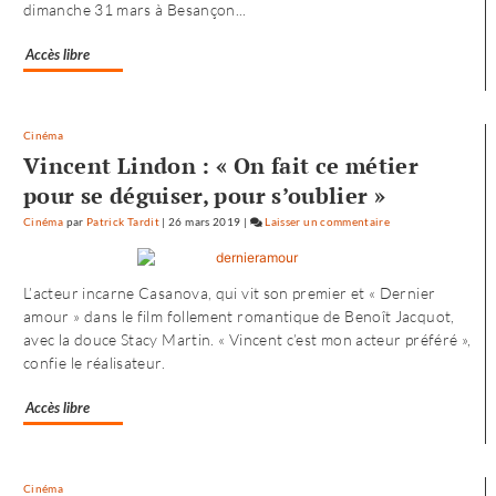
dimanche 31 mars à Besançon...
Noureev
»
Accès libre
Cinéma
Vincent Lindon : « On fait ce métier
pour se déguiser, pour s’oublier »
Cinéma
par
Patrick Tardit
|
26 mars 2019
|
Laisser un commentaire
on
L’envol
vers
L’acteur incarne Casanova, qui vit son premier et « Dernier
l’Ouest
amour » dans le film follement romantique de Benoît Jacquot,
de
avec la douce Stacy Martin. « Vincent c’est mon acteur préféré »,
«
confie le réalisateur.
Noureev
»
Accès libre
Cinéma