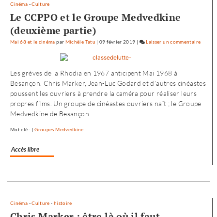
Cinéma
-
Culture
Le CCPPO et le Groupe Medvedkine
(deuxième partie)
Mai 68 et le cinéma
par
Michèle Tatu
|
09 février 2019
|
Laisser un commentaire
on
L’envol
vers
Les grèves de la Rhodia en 1967 anticipent Mai 1968 à
l’Oues
Besançon. Chris Marker, Jean-Luc Godard et d’autres cinéastes
de
poussent les ouvriers à prendre la caméra pour réaliser leurs
«
propres films. Un groupe de cinéastes ouvriers naît ; le Groupe
Noure
Medvedkine de Besançon.
»
Mot clé : |
Groupes Medvedkine
Accès libre
Separateur
Cinéma
-
Culture
-
histoire
Chris Marker : être là où il faut