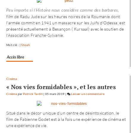
vers
Peu importe si l’Histoire nous considère comme des barbares,
l’Ouest
film de Radu Jude sur les heures noires de la Roumanie dont
de
l'armée commit en 1941 un massacre sur les Juifs d'Odessa, est
«
présenté actuellement à Besançon ( Kursaal) avec le soutien de
Noureev
l’Association Franche-Sylvanie.
»
Mot clé : |
Shoah
Accès libre
Cinéma
« Nos vies formidables », et les autres
Cinéma
par
Patrick Tardit
|
05 mars 2019
|
Laisser un commentaire
on
L’envol
vers
Situé dans le décor unique d’un centre de désintoxication, le
l’Ouest
film de Fabienne Godet est à la fois une expérience de cinéma et
de
une expérience de vie.
«
Noureev