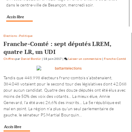
dans le centre-ville de Besançon, mercredi soir.
Accès libre
Elections
-
Politique
Franche-Comté : sept députés LREM,
quatre LR, un UDI
Chiffres
par
Daniel Bordür
|
18 juin 2017
|
Laisser un commentaire
on
|
Franche-Comté
Petite
enfance
Tandis que 448.998 électeurs franc-comtois s'abstenaient,
à
384.048 votaient pour le second tour des législatives dont 42.068
Besançon
pour aucun candidat. Quatre des douze députés ont été élus avec
:
moins de 50% des voix des votants... La mieux élue, Annie
«
Genevard, l'a été avec 26,6% des inscrits... La 5e république est
une
mal en point. La région n'a plus qu'un seul parlementaire de
offre
gauche, le sénateur PS Martial Bourquin...
où
chacun
Accès libre
trouve