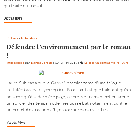
qui traite du travail...
Accès libre
Culture
-
Littérature
Défendre l’environnement par le roman
!
Impressions
par
Daniel Bordür
|
10 juillet 2017
|
Laisser un commentaire
on
|
Jura
Petite
enfance
Laure Subirana publie
, premier tome d'une trilogie
Gabriel
à
intitulée
. Polar fantastique haletant qu'on
Besançon
Hasard et perception
ne lâche qu'à la dernière page, ce premier roman met en scène
:
un sorcier des temps modernes qui se bat notamment contre
«
un projet d'extraction d'hydrocarbures dans le Jura...
une
offre
où
Accès libre
chacun
trouve