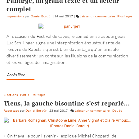
Panurge, un grand texte et un acteur
complet
Impressions
par
Daniel Bordür
|
24 mai 2017
|
Laisser un commentaire
on
|
Plus large
Petite
enfance
A l'occasion du Festival de caves, le comédien strasbourgeois
à
Luc Schillinger signe une interprétation époustouflante de
Besançon
l'œuvre de Rabelais qui est bien davantage qu'un aimable
:
divertissement : un conte sur les illusions de la communication
«
et les vertiges de l'imagination...
une
offre
Accès libre
où
chacun
trouve
son
Elections
-
Partis
-
Politique
Tiens, la gauche bisontine s’est reparlé…
compte
»
Reportage
par
Daniel Bordür
|
23 mai 2017
|
Laisser un commentaire
on
|
Doubs
Petite
enfance
à
« On travaille pour l'avenir », explique Michel Chopard, de
Besançon