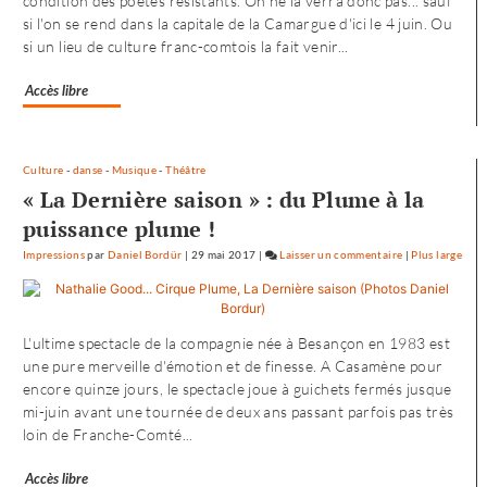
condition des poètes résistants. On ne la verra donc pas... sauf
si l'on se rend dans la capitale de la Camargue d'ici le 4 juin. Ou
:
si un lieu de culture franc-comtois la fait venir...
«
une
Accès libre
offre
où
chacun
trouve
Culture
-
danse
-
Musique
-
Théâtre
son
« La Dernière saison » : du Plume à la
compte
puissance plume !
»
Impressions
par
Daniel Bordür
|
29 mai 2017
|
Laisser un commentaire
on
|
Plus large
Petite
enfance
à
L'ultime spectacle de la compagnie née à Besançon en 1983 est
Besançon
une pure merveille d'émotion et de finesse. A Casamène pour
:
encore quinze jours, le spectacle joue à guichets fermés jusque
«
mi-juin avant une tournée de deux ans passant parfois pas très
une
loin de Franche-Comté...
offre
où
Accès libre
chacun