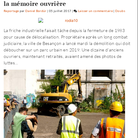
la mémoire ouvrière
Reportage
par
Daniel Bordür
|
05 juillet 2017
|
Laisser un commentaire
on
|
Doubs
Petite
enfance
La friche industrielle faisait tâche depuis la fermeture de 1983
à
pour cause de délocalisation. Propriétaire après un long combat
Besançon
judiciaire, la ville de Besançon a lancé mardi la démolition qui doit
:
déboucher sur un parc urbain en 2019. Une dizaine d'anciens
«
ouvriers, maintenant retraités, avaient amené des photos de
une
luttes...
offre
où
chacun
trouve
son
compte
»