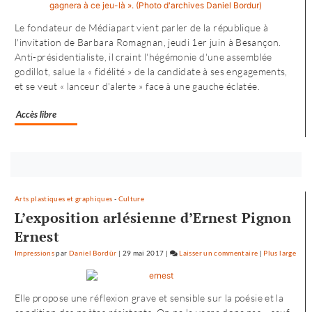
Besançon
:
Le fondateur de Médiapart vient parler de la république à
«
l'invitation de Barbara Romagnan, jeudi 1er juin à Besançon.
une
Anti-présidentialiste, il craint l'hégémonie d'une assemblée
offre
godillot, salue la « fidélité » de la candidate à ses engagements,
où
et se veut « lanceur d'alerte » face à une gauche éclatée.
chacun
trouve
Accès libre
son
compte
»
Bouton
abonnez-
vous
Arts plastiques et graphiques
-
Culture
maintenant
L’exposition arlésienne d’Ernest Pignon
Ernest
Impressions
par
Daniel Bordür
|
29 mai 2017
|
Laisser un commentaire
on
|
Plus large
Petite
enfance
Elle propose une réflexion grave et sensible sur la poésie et la
à
Besançon