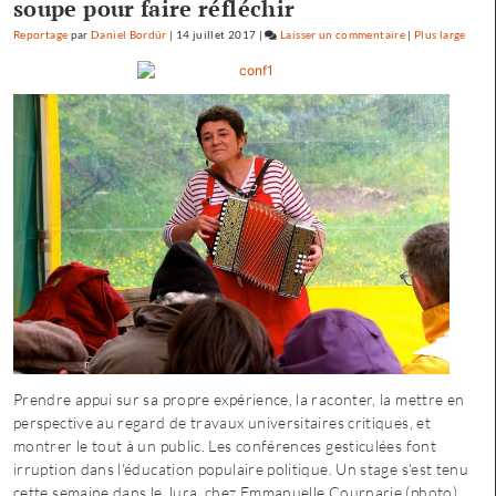
soupe pour faire réfléchir
chacun
Reportage
par
Daniel Bordür
|
14 juillet 2017
|
Laisser un commentaire
on
|
Plus large
trouve
Petite
son
enfance
compte
à
»
Besançon
:
«
une
offre
où
chacun
trouve
son
compte
»
Prendre appui sur sa propre expérience, la raconter, la mettre en
perspective au regard de travaux universitaires critiques, et
montrer le tout à un public. Les conférences gesticulées font
irruption dans l'éducation populaire politique. Un stage s'est tenu
cette semaine dans le Jura, chez Emmanuelle Cournarie (photo)