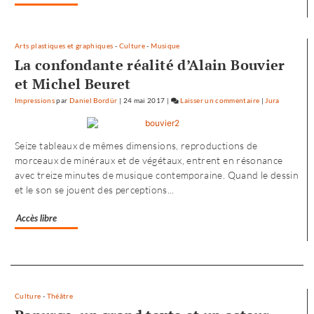
trouve
son
compte
Arts plastiques et graphiques
-
Culture
-
Musique
»
La confondante réalité d’Alain Bouvier
et Michel Beuret
Impressions
par
Daniel Bordür
|
24 mai 2017
|
Laisser un commentaire
on
|
Jura
Petite
enfance
Seize tableaux de mêmes dimensions, reproductions de
à
morceaux de minéraux et de végétaux, entrent en résonance
Besançon
avec treize minutes de musique contemporaine. Quand le dessin
:
et le son se jouent des perceptions...
«
une
Accès libre
offre
où
chacun
Separateur
trouve
son
compte
Culture
-
Théâtre
»