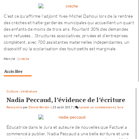
Petite
enfance
C'est ce qu'affirme l'adjoint Yves-Michel Dahoui lors de la rentrée
à
des crèches et halte-garderies municipales qui accueillent un quart
Besançon
des enfants de moins de trois ans. Pourtant 30% des demandes
:
sont refusées... Structures associatives, privées et d'entreprises
«
complètent, avec 700 assistantes maternelles indépendantes, un
une
dispositif où la scolarisation des tout-petits est marginale.
offre
où
Mot clé : |
crèche
chacun
trouve
Accès libre
son
compte
»
Culture
-
Littérature
Nadia Peccaud, l’évidence de l’écriture
Rencontre
par
Daniel Bordür
|
23 août 2017
|
Laisser un commentaire
on
|
Jura
Petite
enfance
Éducatrice dans le Jura et auteure de nouvelles que Factuel a
à
commencé à publier, Nadia Peccaud a une belle écriture et une
Besançon