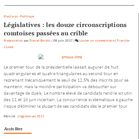
Separateur
Elections
-
Politique
Législatives : les douze circonscriptions
comtoises passées au crible
Présentation
par
Daniel Bordür
|
08 juin 2017
|
Laisser un commentaire
on
|
Franche-
Comté
Petite
enfance
à
Le premier tour de la présidentielle laissait augurer de huit
Besançon
quadrangulaires et quatre triangulaires au second tour en
:
reprenant mécaniquement le seuil de 12,5% des inscrits pour se
«
maintenir, mais la moindre participation va déboucher sur
une
davantage de duels. Le nombre élevé de candidats rend le scrutin
offre
des 11 et 18 juin incertain. La concurrence systématique à gauche
où
risque d'éliminer la plupart de ses candidats dès le premier tour.
chacun
trouve
Mot clé : |
législatives 2017
son
compte
Accès libre
»