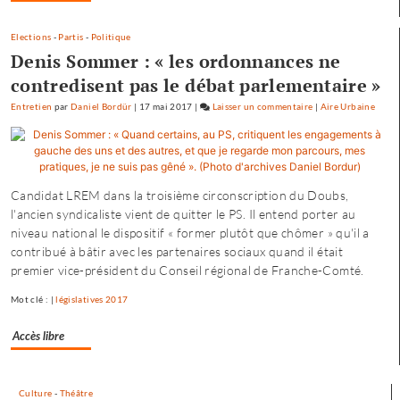
chacun
trouve
Elections
-
Partis
-
Politique
son
Denis Sommer : « les ordonnances ne
compte
»
contredisent pas le débat parlementaire »
Entretien
par
Daniel Bordür
|
17 mai 2017
|
Laisser un commentaire
on
|
Aire Urbaine
Petite
enfance
à
Besançon
Candidat LREM dans la troisième circonscription du Doubs,
:
l'ancien syndicaliste vient de quitter le PS. Il entend porter au
«
niveau national le dispositif « former plutôt que chômer » qu'il a
une
contribué à bâtir avec les partenaires sociaux quand il était
offre
premier vice-président du Conseil régional de Franche-Comté.
où
chacun
Mot clé : |
législatives 2017
trouve
son
Accès libre
compte
»
Culture
-
Théâtre