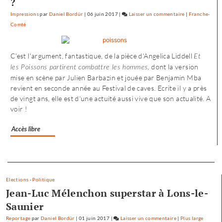
?
Impressions
par
Daniel Bordür
|
06 juin 2017
|
Laisser un commentaire
on
|
Franche-
Comté
Petite
enfance
à
C'est l'argument, fantastique, de la pièce d'Angelica Liddell
Et
Besançon
dont la version
:
les Poissons partirent combattre les hommes,
mise en scène par Julien Barbazin et jouée par Benjamin Mba
«
revient en seconde année au Festival de caves. Ecrite il y a près
une
de vingt ans, elle est d'une actuité aussi vive que son actualité. A
offre
voir !
où
chacun
trouve
Accès libre
son
compte
Separateur
»
Elections
-
Politique
Jean-Luc Mélenchon superstar à Lons-le-
Saunier
Reportage
par
Daniel Bordür
|
01 juin 2017
|
Laisser un commentaire
on
|
Plus large