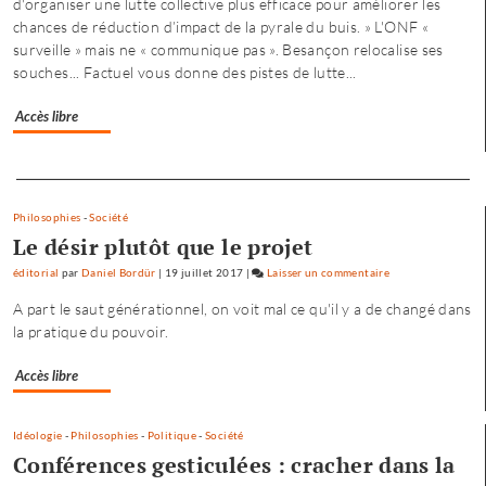
d'organiser une lutte collective plus efficace pour améliorer les
offre
chances de réduction d’impact de la pyrale du buis. » L'ONF «
où
surveille » mais ne « communique pas ». Besançon relocalise ses
chacun
souches... Factuel vous donne des pistes de lutte...
trouve
son
Accès libre
compte
»
Separateur
Philosophies
-
Société
Le désir plutôt que le projet
éditorial
par
Daniel Bordür
|
19 juillet 2017
|
Laisser un commentaire
on
Petite
A part le saut générationnel, on voit mal ce qu'il y a de changé dans
enfance
la pratique du pouvoir.
à
Besançon
Accès libre
:
«
une
Idéologie
-
Philosophies
-
Politique
-
Société
offre
Conférences gesticulées : cracher dans la
où