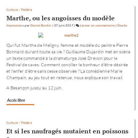
Culture
-
Théâtre
Marthe, ou les angoisses du modèle
Impressions
par
Daniel Bordür
|
07 juin 2017
|
Laisser un commentaire
on
|
Doubs
Petite
enfance
Qui fut Marthe de Meligny, femme et modèle du peintre Pierre
à
Bonnard durant toute sa vie ? Guillaume Dujardin met en scène
Besançon
un texte commandé à la dramaturge José Drevon pour le
:
Festival de caves. Comment concilier le bonheur d'être désirée
«
et l'enfer d'être sans cesse observée ? La comédienne Marie
une
Champain, au jeu tout en retenue, nous explique son travail.
offre
où
A Besançon jusqu'au 12 juin.
chacun
trouve
Accès libre
son
compte
»
Culture
-
Théâtre
Et si les naufragés mutaient en poissons