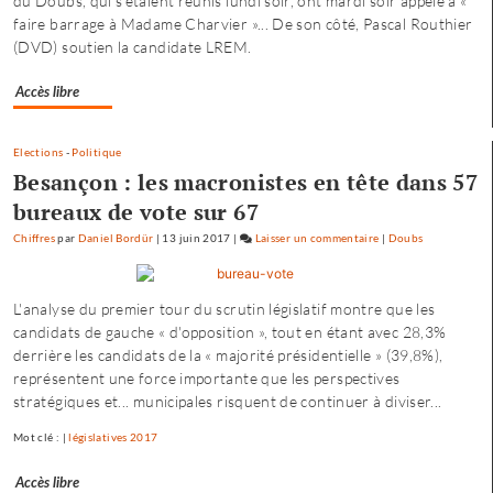
du Doubs, qui s'étaient réunis lundi soir, ont mardi soir appelé à «
faire barrage à Madame Charvier »... De son côté, Pascal Routhier
une
(DVD) soutien la candidate LREM.
offre
où
Accès libre
chacun
trouve
son
Elections
-
Politique
compte
Besançon : les macronistes en tête dans 57
»
bureaux de vote sur 67
Chiffres
par
Daniel Bordür
|
13 juin 2017
|
Laisser un commentaire
on
|
Doubs
Petite
enfance
L'analyse du premier tour du scrutin législatif montre que les
à
candidats de gauche « d'opposition », tout en étant avec 28,3%
Besançon
derrière les candidats de la « majorité présidentielle » (39,8%),
:
représentent une force importante que les perspectives
«
stratégiques et... municipales risquent de continuer à diviser...
une
offre
Mot clé : |
législatives 2017
où
chacun
Accès libre
trouve