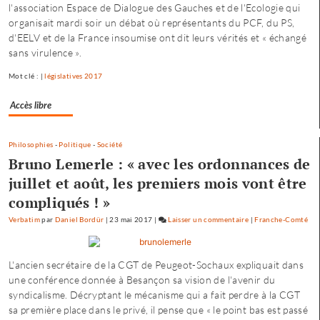
l'association Espace de Dialogue des Gauches et de l'Ecologie qui
:
organisait mardi soir un débat où représentants du PCF, du PS,
«
d'EELV et de la France insoumise ont dit leurs vérités et « échangé
une
sans virulence ».
offre
où
Mot clé : |
législatives 2017
chacun
trouve
Accès libre
son
compte
Philosophies
-
Politique
-
Société
»
Bruno Lemerle : « avec les ordonnances de
juillet et août, les premiers mois vont être
compliqués ! »
Verbatim
par
Daniel Bordür
|
23 mai 2017
|
Laisser un commentaire
on
|
Franche-Comté
Petite
enfance
L'ancien secrétaire de la CGT de Peugeot-Sochaux expliquait dans
à
une conférence donnée à Besançon sa vision de l'avenir du
Besançon
syndicalisme. Décryptant le mécanisme qui a fait perdre à la CGT
:
sa première place dans le privé, il pense que « le point bas est passé
«