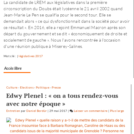
La candidate de LREM aux législatives dans la première
Besançon
circonscription du Doubs était lycéenne le 21 avril 2002 quand
:
Jean-Marie Le Pen se qualifia pour le second tour. Elle se
«
demandait alors « ce qui dysfonctionnait dans la société pour avoir
une
ce résultat ». En 2016, elle a rejoint Emmanuel Macron après son
offre
départ du gouvernement et se dit « économiquement de droite et
où
socialement de gauche ». Nous l'avons rencontrée à l'occasion
chacun
d'une réunion publique à Miserey-Salines.
trouve
son
Mot clé : |
législatives 2017
compte
»
Accès libre
Culture
-
Elections
-
Politique
-
Presse
Edwy Plenel : « on a tous rendez-vous
avec notre époque »
Entretien
par
Daniel Bordür
|
29 mai 2017
|
Laisser un commentaire
on
|
Plus large
Petite
enfance
à