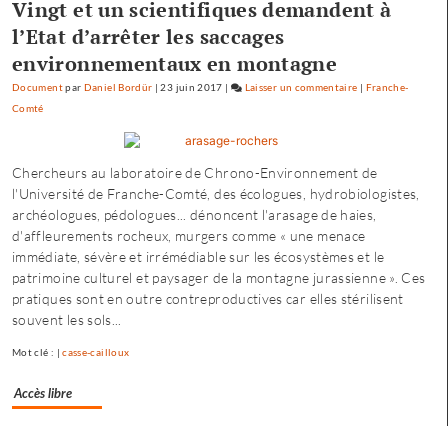
Vingt et un scientifiques demandent à
»
l’Etat d’arrêter les saccages
environnementaux en montagne
Document
par
Daniel Bordür
|
23 juin 2017
|
Laisser un commentaire
on
|
Franche-
Comté
Petite
enfance
à
Chercheurs au laboratoire de Chrono-Environnement de
Besançon
l'Université de Franche-Comté, des écologues, hydrobiologistes,
:
archéologues, pédologues... dénoncent l'arasage de haies,
«
d'affleurements rocheux, murgers comme « une menace
une
immédiate, sévère et irrémédiable sur les écosystèmes et le
offre
patrimoine culturel et paysager de la montagne jurassienne ». Ces
où
pratiques sont en outre contreproductives car elles stérilisent
chacun
souvent les sols...
trouve
son
Mot clé : |
casse-cailloux
compte
»
Accès libre
Separateur