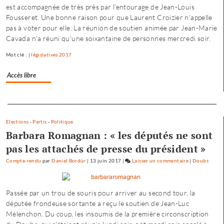
est accompagnée de très près par l'entourage de Jean-Louis
Besançon
Fousseret. Une bonne raison pour que Laurent Croizier n'appelle
:
pas à voter pour elle. La réunion de soutien animée par Jean-Marie
«
Cavada n'a réuni qu'une soixantaine de personnes mercredi soir.
une
offre
Mot clé : |
législatives 2017
où
chacun
Accès libre
trouve
son
Separateur
compte
»
Elections
-
Partis
-
Politique
Barbara Romagnan : « les députés ne sont
pas les attachés de presse du président »
Compte-rendu
par
Daniel Bordür
|
13 juin 2017
|
Laisser un commentaire
on
|
Doubs
Petite
enfance
Passée par un trou de souris pour arriver au second tour, la
à
députée frondeuse sortante a reçu le soutien de Jean-Luc
Besançon
Mélenchon. Du coup, les insoumis de la première circonscription
:
«