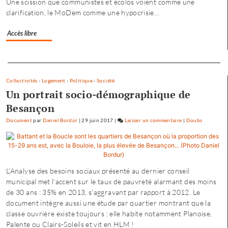
Une scission que communistes et écolos voient comme une
où
clarification, le MoDem comme une hypocrisie...
chacun
trouve
Accès libre
son
compte
Separateur
»
Collectivités
-
Logement
-
Politique
-
Société
Un portrait socio-démographique de
Besançon
Document
par
Daniel Bordür
|
29 juin 2017
|
Laisser un commentaire
on
|
Doubs
Petite
enfance
à
Besançon
L'Analyse des besoins sociaux présenté au dernier conseil
:
municipal met l'accent sur le taux de pauvreté alarmant des moins
«
de 30 ans : 35% en 2013, s'aggravant par rapport à 2012. Le
une
document intègre aussi une étude par quartier montrant que la
offre
classe ouvrière existe toujours : elle habite notamment Planoise,
où
Palente ou Clairs-Soleils et vit en HLM !
chacun