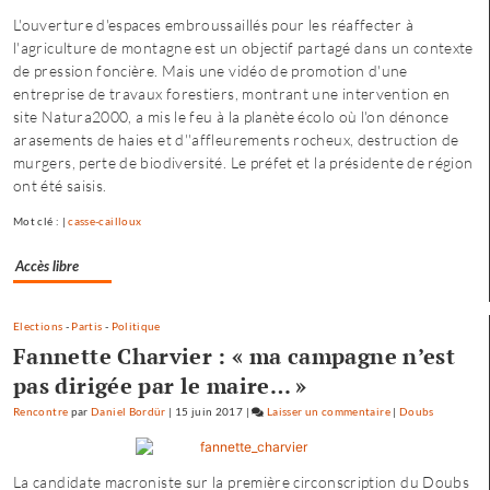
enfance
L'ouverture d'espaces embroussaillés pour les réaffecter à
à
l'agriculture de montagne est un objectif partagé dans un contexte
Besançon
de pression foncière. Mais une vidéo de promotion d'une
:
entreprise de travaux forestiers, montrant une intervention en
«
site Natura2000, a mis le feu à la planète écolo où l'on dénonce
une
arasements de haies et d''affleurements rocheux, destruction de
offre
murgers, perte de biodiversité. Le préfet et la présidente de région
où
ont été saisis.
chacun
trouve
Mot clé : |
casse-cailloux
son
compte
Accès libre
»
Elections
-
Partis
-
Politique
Fannette Charvier : « ma campagne n’est
pas dirigée par le maire… »
Rencontre
par
Daniel Bordür
|
15 juin 2017
|
Laisser un commentaire
on
|
Doubs
Petite
enfance
La candidate macroniste sur la première circonscription du Doubs
à