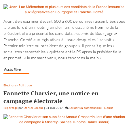
Petite
enfance
à
Avant de s'exprimer devant 500 à 600 personnes rassemblées sous
Besançon
la pluie lors d'un meeting en plein air, le quatrième homme de la
:
présidentielle a présenté les candidats
de Bourgogne-
Insoumis
«
Franche-Comté aux législatives à l'issue desquelles il se voit «
une
Premier ministre ou président de groupe ». Il pensait que les «
offre
socialistes respectables » quitteraient le PS après la présidentielle
où
et promet : « le moment venu, nous tendrons la main ».
chacun
trouve
Accès libre
son
compte
»
Elections
-
Politique
Fannette Charvier, une novice en
campagne électorale
Reportage
par
Daniel Bordür
|
31 mai 2017
|
Laisser un commentaire
on
|
Doubs
Petite
enfance
à