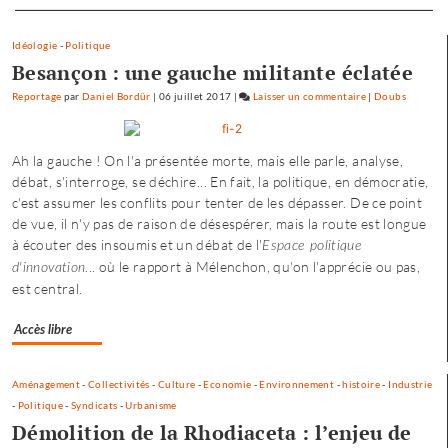
Separateur
son
compte
Idéologie
-
Politique
»
Besançon : une gauche militante éclatée
Reportage
par
Daniel Bordür
|
06 juillet 2017
|
Laisser un commentaire
on
|
Doubs
Petite
enfance
Ah la gauche ! On l'a présentée morte, mais elle parle, analyse,
à
débat, s'interroge, se déchire... En fait, la politique, en démocratie,
Besançon
c'est assumer les conflits pour tenter de les dépasser. De ce point
:
de vue, il n'y pas de raison de désespérer, mais la route est longue
«
à écouter des insoumis et un débat de l'
Espace politique
une
... où le rapport à Mélenchon, qu'on l'apprécie ou pas,
offre
d'innovation
est central.
où
chacun
trouve
Accès libre
son
compte
Aménagement
-
Collectivités
-
Culture
-
Economie
-
Environnement
-
histoire
-
Industrie
»
-
Politique
-
Syndicats
-
Urbanisme
Démolition de la Rhodiaceta : l’enjeu de