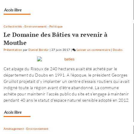
trouve
Accès libre
son
compte
»
Collectivités
-
Environnement
-
Politique
Le Domaine des Bâties va revenir à
Mouthe
Présentation
par
Daniel Bordür
|
27 juin 2017
|
Laisser un commentaire
on
|
Doubs
Petite
enfance
Cet alpage du Risoux de 240 hectares avait été acheté par le
à
département du Doubs en 1991. A l'époque, le président Georges
Besançon
Gruillot projetait d'y implanter un centre d'essais routiers qui avait
:
indigné toute la région avant d'être abandonné. La commune
«
achète pour maintenir l'accès public du site et s'engage à maintenir
une
pendant 40 ans le statut d'espace naturel sensible adopté en 2012.
offre
où
Accès libre
chacun
trouve
son
Aménagement
-
Environnement
compte