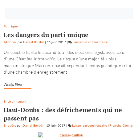
son
compte
»
Bouton
abonnez-
Politique
vous
Les dangers du parti unique
maintenant
éditorial
par
Daniel Bordür
|
16 juin 2017
|
Laisser un commentaire
on
Petite
Un spectre hante le second tour des élections législatives, celui
enfance
d'une
. Le risque d'une majorité « plus
Chambre introuvable
à
macroniste que Macron » paraît cependant moins grand que celui
Besançon
d'une chambre d'enregistrement.
:
«
Accès libre
une
offre
où
Environnement
chacun
Haut-Doubs : des défrichements qui ne
trouve
passent pas
son
Enquête
par
Daniel Bordür
|
15 juin 2017
|
Laisser un commentaire
on
|
Franche-Comté
compte
Petite
»