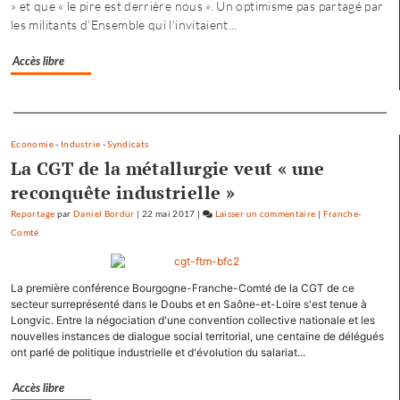
» et que « le pire est derrière nous ». Un optimisme pas partagé par
une
les militants d'Ensemble qui l'invitaient...
offre
où
Accès libre
chacun
trouve
son
Separateur
compte
»
Economie
-
Industrie
-
Syndicats
La CGT de la métallurgie veut « une
reconquête industrielle »
Reportage
par
Daniel Bordür
|
22 mai 2017
|
Laisser un commentaire
on
|
Franche-
Comté
Petite
enfance
à
La première conférence Bourgogne-Franche-Comté de la CGT de ce
Besançon
secteur surreprésenté dans le Doubs et en Saône-et-Loire s'est tenue à
:
Longvic. Entre la négociation d'une convention collective nationale et les
«
nouvelles instances de dialogue social territorial, une centaine de délégués
une
ont parlé de politique industrielle et d'évolution du salariat...
offre
où
Accès libre