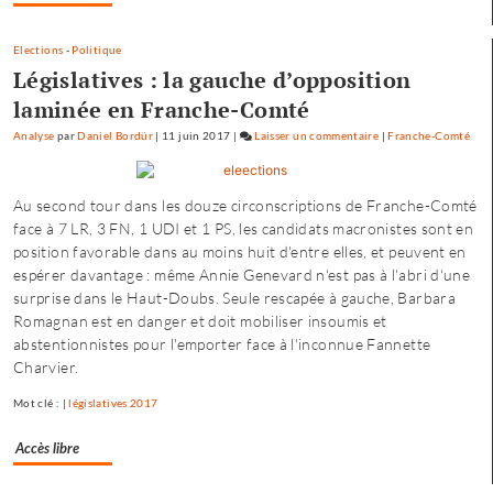
son
compte
Elections
-
Politique
»
Législatives : la gauche d’opposition
laminée en Franche-Comté
Analyse
par
Daniel Bordür
|
11 juin 2017
|
Laisser un commentaire
on
|
Franche-Comté
Petite
enfance
Au second tour dans les douze circonscriptions de Franche-Comté
à
face à 7 LR, 3 FN, 1 UDI et 1 PS, les candidats macronistes sont en
Besançon
position favorable dans au moins huit d'entre elles, et peuvent en
:
espérer davantage : même Annie Genevard n'est pas à l'abri d'une
«
surprise dans le Haut-Doubs. Seule rescapée à gauche, Barbara
une
Romagnan est en danger et doit mobiliser insoumis et
offre
abstentionnistes pour l'emporter face à l'inconnue Fannette
où
Charvier.
chacun
trouve
Mot clé : |
législatives 2017
son
compte
Accès libre
»