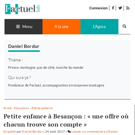
Accéder
facebook
twitter
Flu
au
Connexion
de
contenu
pub
Recherch
lance
Menu
A la une
L'Agora
Daniel Bordur
Thème :
Presse, montagne, pas de côté, marche du monde
Qui suis-je ?
Fondateur de Factuel, accompagnateur en moyenne montagne
Ecole
-
Education
-
Petite enfance
Petite enfance à Besançon : « une offre où
chacun trouve son compte »
Enquête
par
Daniel Bordür
|
24 août 2017
|
Laisser un commentaire
on
|
Doubs