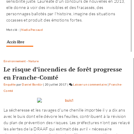
sensibilité juste. Lauréate d'un concours de nouvelles en 2013,
:
elle donne à voir des invisibles et des fracassés, des
«
personnages ballotés par l'histoire, imagine des situations
une
cocasses et produit des émotions fortes.
offre
où
Mot clé : |
Nadia Peccaud
chacun
trouve
Accès libre
son
compte
»
Environnement
-
Nature
Le risque d’incendies de forêt progresse
en Franche-Comté
Enquête
par
Daniel Bordür
|
20 juillet 2017
|
Laisser un commentaire
on
|
Franche-
Comté
Petite
enfance
à
La sécheresse et les ravages d'une chenille importée il y a dix ans
Besançon
avec le buis dont elle dévore les feuilles, contribuent à la révision
:
du plan de prévention des risques. Les préfectures n'ont pas relayé
«
les alertes de la DRAAF qui estimait dès avril « nécessaire
une