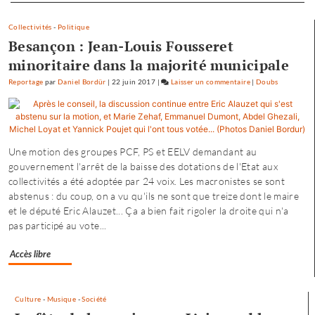
Collectivités
-
Politique
Besançon : Jean-Louis Fousseret
minoritaire dans la majorité municipale
Reportage
par
Daniel Bordür
|
22 juin 2017
|
Laisser un commentaire
on
|
Doubs
Petite
enfance
à
Besançon
Une motion des groupes PCF, PS et EELV demandant au
:
gouvernement l'arrêt de la baisse des dotations de l'Etat aux
«
collectivités a été adoptée par 24 voix. Les macronistes se sont
une
abstenus : du coup, on a vu qu'ils ne sont que treize dont le maire
offre
et le député Eric Alauzet... Ça a bien fait rigoler la droite qui n'a
où
pas participé au vote...
chacun
trouve
Accès libre
son
compte
»
Culture
-
Musique
-
Société