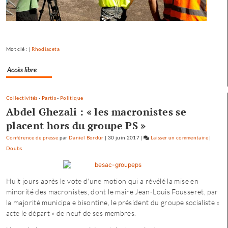
Mot clé : |
Rhodiaceta
Accès libre
Collectivités
-
Partis
-
Politique
Abdel Ghezali : « les macronistes se
placent hors du groupe PS »
Conférence de presse
par
Daniel Bordür
|
30 juin 2017
|
Laisser un commentaire
on
|
Doubs
Petite
enfance
à
Huit jours après le vote d'une motion qui a révélé la mise en
Besanç
minorité des macronistes, dont le maire Jean-Louis Fousseret, par
:
la majorité municipale bisontine, le président du groupe socialiste «
«
acte le départ » de neuf de ses membres.
une
offre