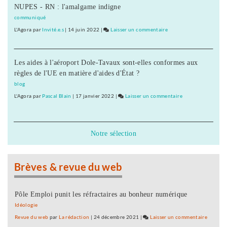
par
NUPES - RN : l'amalgame indigne
:
le
«
communiqué
maire…
ma
L'Agora
par
Invité.e.s
|
14 juin 2022
|
Laisser un commentaire
on
»
campagne
Fannette
n’est
Charvier
pas
Les aides à l'aéroport Dole-Tavaux sont-elles conformes aux
:
dirigée
règles de l'UE en matière d'aides d'État ?
«
par
ma
blog
le
campagne
L'Agora
par
Pascal Blain
|
17 janvier 2022
|
Laisser un commentaire
on
maire…
n’est
Fannette
»
pas
Charvier
dirigée
:
Notre sélection
par
«
le
ma
maire…
campagne
Brèves & revue du web
»
n’est
pas
dirigée
Pôle Emploi punit les réfractaires au bonheur numérique
par
Idéologie
le
Revue du web
par
La rédaction
|
24 décembre 2021
|
Laisser un commentaire
on
maire…