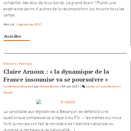
cohabiter des élus de tous bords. Le grand écart ? Plutôt une
campagne
expérience parmi d'autres de la recomposition qui touche tous les
n’est
camps.
pas
dirigée
Mot clé : |
législatives 2017
par
le
Accès libre
maire…
»
Separateur
Elections
-
Politique
Claire Arnoux : « la dynamique de la
France insoumise va se poursuivre »
Conférence de presse
par
Daniel Bordür
|
04 mai 2017
|
Laisser un commentaire
on
|
Doubs
Fannett
Charvie
:
La candidate aux législatives à Besançon se défend d'une
«
quelconque complaisance à l'égard du FN : « les mêmes qui nous
ma
font la morale ont fait le ministère de l'identité nationale ou
campag
proposé la déchéance de nationalité... »
n’est