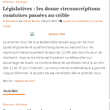
Elections
-
Politique
Législatives : les douze circonscriptions
comtoises passées au crible
Présentation
par
Daniel Bordür
|
08 juin 2017
|
Laisser un commentaire
on
|
Franche-
Comté
Fannette
Charvier
:
Le premier tour de la présidentielle laissait augurer de huit
«
quadrangulaires et quatre triangulaires au second tour en
ma
reprenant mécaniquement le seuil de 12,5% des inscrits pour se
campagne
maintenir, mais la moindre participation va déboucher sur
n’est
davantage de duels. Le nombre élevé de candidats rend le scrutin
pas
des 11 et 18 juin incertain. La concurrence systématique à gauche
dirigée
risque d'éliminer la plupart de ses candidats dès le premier tour.
par
le
Mot clé : |
législatives 2017
maire…
»
Accès libre
Elections
-
Politique