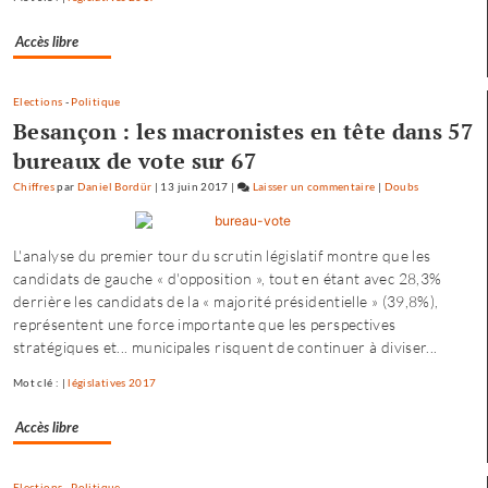
dirigée
par
Accès libre
le
maire…
»
Elections
-
Politique
Besançon : les macronistes en tête dans 57
bureaux de vote sur 67
Chiffres
par
Daniel Bordür
|
13 juin 2017
|
Laisser un commentaire
on
|
Doubs
Fannette
Charvier
L'analyse du premier tour du scrutin législatif montre que les
:
candidats de gauche « d'opposition », tout en étant avec 28,3%
«
derrière les candidats de la « majorité présidentielle » (39,8%),
ma
représentent une force importante que les perspectives
campagne
stratégiques et... municipales risquent de continuer à diviser...
n’est
pas
Mot clé : |
législatives 2017
dirigée
par
Accès libre
le
maire…
»
Elections
-
Politique