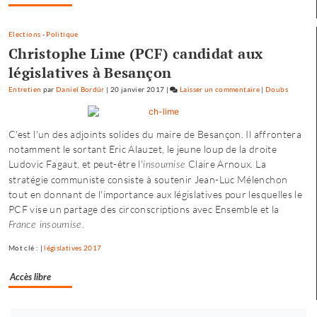
maire…
»
Elections
-
Politique
Christophe Lime (PCF) candidat aux
législatives à Besançon
Entretien
par
Daniel Bordür
|
20 janvier 2017
|
Laisser un commentaire
on
|
Doubs
Fannette
Charvier
C'est l'un des adjoints solides du maire de Besançon. Il affrontera
:
notamment le sortant Eric Alauzet, le jeune loup de la droite
«
Ludovic Fagaut, et peut-être l'
Claire Arnoux. La
insoumise
ma
stratégie communiste consiste à soutenir Jean-Luc Mélenchon
campagne
tout en donnant de l'importance aux législatives pour lesquelles le
n’est
PCF vise un partage des circonscriptions avec Ensemble et la
pas
.
dirigée
France insoumise
par
Mot clé : |
législatives 2017
le
maire…
Accès libre
»