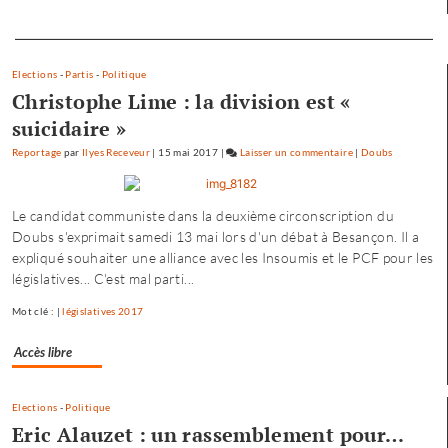
n’est
pas
Separateur
dirigée
par
Elections
-
Partis
-
Politique
le
Christophe Lime : la division est «
maire…
suicidaire »
»
Reportage
par
Ilyes Receveur
|
15 mai 2017
|
Laisser un commentaire
on
|
Doubs
Fannette
Charvier
Le candidat communiste dans la deuxième circonscription du
:
Doubs s'exprimait samedi 13 mai lors d'un débat à Besançon. Il a
«
expliqué souhaiter une alliance avec les Insoumis et le PCF pour les
ma
législatives... C'est mal parti...
campagne
n’est
Mot clé : |
législatives 2017
pas
dirigée
Accès libre
par
le
maire…
Elections
-
Politique
»
Eric Alauzet : un rassemblement pour…