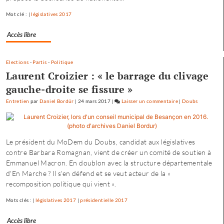
pas
Mot clé : |
législatives 2017
dirigée
par
Accès libre
le
maire…
»
Elections
-
Partis
-
Politique
Laurent Croizier : « le barrage du clivage
gauche-droite se fissure »
Entretien
par
Daniel Bordür
|
24 mars 2017
|
Laisser un commentaire
on
|
Doubs
Fannette
Charvier
:
Le président du MoDem du Doubs, candidat aux législatives
«
contre Barbara Romagnan, vient de créer un comité de soutien à
ma
Emmanuel Macron. En doublon avec la structure départementale
campagne
d'En Marche ? Il s'en défend et se veut acteur de la «
n’est
recomposition politique qui vient ».
pas
dirigée
Mots clés : |
législatives 2017
|
présidentielle 2017
par
le
Accès libre