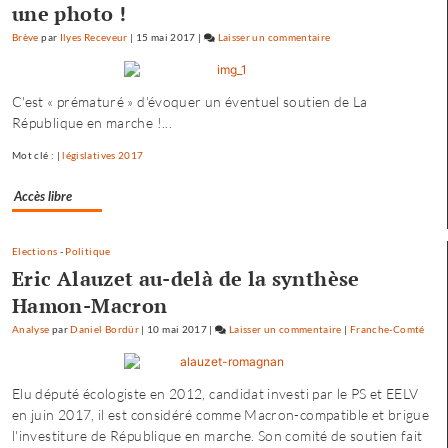
une photo !
Brève
par
Ilyes Receveur
|
15 mai 2017
|
Laisser un commentaire
on
Fannette
Charvier
C'est « prématuré » d'évoquer un éventuel soutien de La
:
République en marche !...
«
ma
Mot clé : |
législatives 2017
campagne
n’est
Accès libre
pas
dirigée
par
Elections
-
Politique
le
Eric Alauzet au-delà de la synthèse
maire…
Hamon-Macron
»
Analyse
par
Daniel Bordür
|
10 mai 2017
|
Laisser un commentaire
on
|
Franche-Comté
Fannette
Charvier
Elu député écologiste en 2012, candidat investi par le PS et EELV
:
en juin 2017, il est considéré comme Macron-compatible et brigue
«
l'investiture de République en marche. Son comité de soutien fait
ma