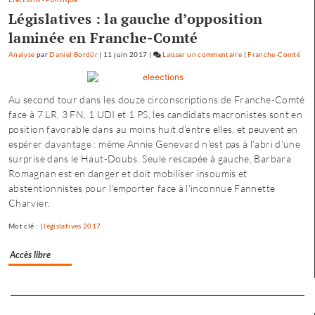
Législatives : la gauche d’opposition
laminée en Franche-Comté
Analyse
par
Daniel Bordür
|
11 juin 2017
|
Laisser un commentaire
on
|
Franche-Comté
Fannette
Charvier
Au second tour dans les douze circonscriptions de Franche-Comté
:
face à 7 LR, 3 FN, 1 UDI et 1 PS, les candidats macronistes sont en
«
position favorable dans au moins huit d'entre elles, et peuvent en
ma
espérer davantage : même Annie Genevard n'est pas à l'abri d'une
campagne
surprise dans le Haut-Doubs. Seule rescapée à gauche, Barbara
n’est
Romagnan est en danger et doit mobiliser insoumis et
pas
abstentionnistes pour l'emporter face à l'inconnue Fannette
dirigée
Charvier.
par
le
Mot clé : |
législatives 2017
maire…
»
Accès libre
Separateur