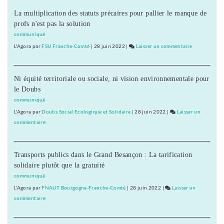
n’est
Charvier
pas
La multiplication des statuts précaires pour pallier le manque de
:
dirigée
profs n'est pas la solution
«
par
ma
communiqué
le
campagne
L'Agora
par
FSU Franche-Comté
|
28 juin 2022
|
Laisser un commentaire
on
maire…
n’est
Fannette
»
pas
Charvier
dirigée
Ni équité territoriale ou sociale, ni vision environnementale pour
:
par
le Doubs
«
le
ma
communiqué
maire…
campagne
L'Agora
par
Doubs Social Ecologique et Solidaire
|
28 juin 2022
|
Laisser un
»
n’est
commentaire
on
pas
Fannette
dirigée
Charvier
par
Transports publics dans le Grand Besançon : La tarification
:
le
solidaire plutôt que la gratuité
«
maire…
ma
communiqué
»
campagne
L'Agora
par
FNAUT Bourgogne-Franche-Comté
|
28 juin 2022
|
Laisser un
n’est
commentaire
on
pas
Fannette
dirigée
Charvier