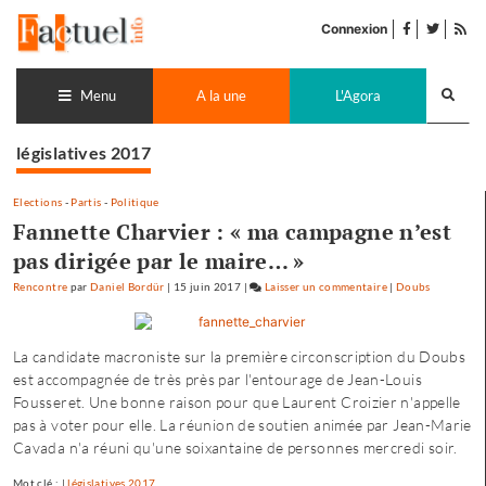
Accéder
facebook
twitter
Flu
au
Connexion
de
contenu
pub
Recherch
lance
Menu
A la une
L'Agora
législatives 2017
Elections
-
Partis
-
Politique
Fannette Charvier : « ma campagne n’est
pas dirigée par le maire… »
Rencontre
par
Daniel Bordür
|
15 juin 2017
|
Laisser un commentaire
on
|
Doubs
Fannette
Charvier
La candidate macroniste sur la première circonscription du Doubs
:
est accompagnée de très près par l'entourage de Jean-Louis
«
Fousseret. Une bonne raison pour que Laurent Croizier n'appelle
ma
pas à voter pour elle. La réunion de soutien animée par Jean-Marie
campagne
Cavada n'a réuni qu'une soixantaine de personnes mercredi soir.
n’est
pas
Mot clé : |
législatives 2017