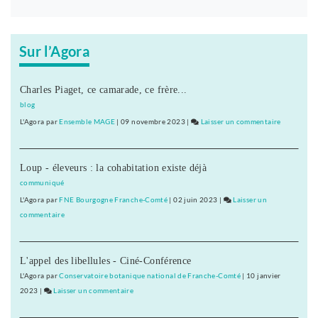
Bouton
abonnez-
vous
Sur l’Agora
maintenant
Charles Piaget, ce camarade, ce frère...
blog
L'Agora
par
Ensemble MAGE
|
09 novembre 2023
|
Laisser un commentaire
on
Fannette
Charvier
Loup - éleveurs : la cohabitation existe déjà
:
«
communiqué
ma
L'Agora
par
FNE Bourgogne Franche-Comté
|
02 juin 2023
|
Laisser un
campagne
commentaire
on
n’est
Fannette
pas
Charvier
dirigée
L'appel des libellules - Ciné-Conférence
:
par
«
L'Agora
par
Conservatoire botanique national de Franche-Comté
|
10 janvier
le
ma
2023
|
Laisser un commentaire
on
maire…
campagne
Fannette
»