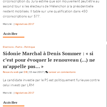
circonscription du Jura estime que son mouvement peut être au
«
second tour si les électeurs de Mélenchon à la présidentielle
ma
restent mobilisés. Il table sur une qualification dans 450
campagn
circonscriptions sur 577.
n’est
pas
Mot clé : |
législatives 2017
dirigée
par
Accès libre
le
maire…
»
Elections
-
Partis
-
Politique
Sidonie Marchal à Denis Sommer : « si
c’est pour évoquer le renouveau (…) ne
m’appelle pas… »
Revue du web
par
DB
|
15 mai 2017
|
Laisser un commentaire
on
Fannette
La candidate investie par le PS est politiquement furieuse contre
Charvier
celui investi par LRM
:
«
Mot clé : |
législatives 2017
ma
campagne
Accès libre