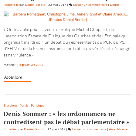
Reportage
par
Daniel Bordür
|
23 mai 2017
|
Laisser un commentaire
on
|
Doubs
Fannette
Charvier
:
« On travaille pour l'avenir », explique Michel Chopard, de
«
l'association Espace de Dialogue des Gauches et de l'Ecologie qui
ma
organisait mardi soir un débat où représentants du PCF, du PS,
campagne
d'EELV et de la France insoumise ont dit leurs vérités et « échangé
n’est
sans virulence ».
pas
dirigée
Mot clé : |
législatives 2017
par
le
Accès libre
maire…
»
Separateur
Elections
-
Partis
-
Politique
Denis Sommer : « les ordonnances ne
contredisent pas le débat parlementaire »
Entretien
par
Daniel Bordür
|
17 mai 2017
|
Laisser un commentaire
on
|
Aire Urbaine
Fannette