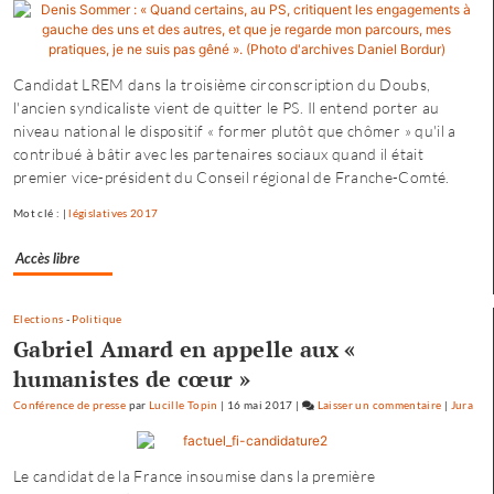
Charvier
:
«
Candidat LREM dans la troisième circonscription du Doubs,
ma
l'ancien syndicaliste vient de quitter le PS. Il entend porter au
campagne
niveau national le dispositif « former plutôt que chômer » qu'il a
n’est
contribué à bâtir avec les partenaires sociaux quand il était
pas
premier vice-président du Conseil régional de Franche-Comté.
dirigée
par
Mot clé : |
législatives 2017
le
maire…
Accès libre
»
Elections
-
Politique
Gabriel Amard en appelle aux «
humanistes de cœur »
Conférence de presse
par
Lucille Topin
|
16 mai 2017
|
Laisser un commentaire
on
|
Jura
Fannette
Charvier
Le candidat de la France insoumise dans la première
: