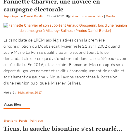
Fannette Charvier, une novice en
campagne électorale
Reportage
par
Daniel Bordür
|
31 mai 2017
|
Laisser un commentaire
on
|
Doubs
Fannette
Charvier
:
La candidate de LREM aux législatives dans la première
«
circonscription du Doubs était lycéenne le 21 avril 2002 quand
ma
Jean-Marie Le Pen se qualifia pour le second tour. Elle se
campagne
demandait alors « ce qui dysfonctionnait dans la société pour avoir
n’est
ce résultat ». En 2016, elle a rejoint Emmanuel Macron après son
pas
départ du gouvernement et se dit « économiquement de droite et
dirigée
socialement de gauche ». Nous l'avons rencontrée à l'occasion
par
d'une réunion publique à Miserey-Salines.
le
maire…
Mot clé : |
législatives 2017
»
Accès libre
Elections
-
Partis
-
Politique
Tiens, la gauche bisontine s’est reparlé…