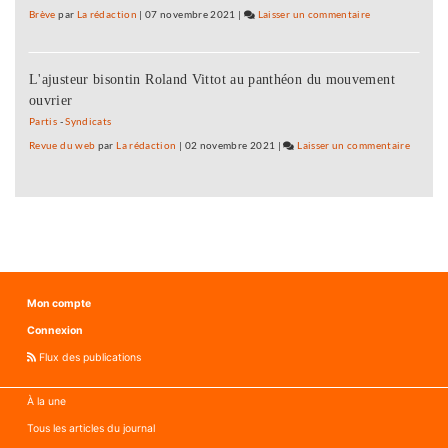
par
ma
Brève
par
La rédaction
|
07 novembre 2021
|
Laisser un commentaire
on
le
campagne
Fannette
maire…
n’est
Charvier
»
pas
L'ajusteur bisontin Roland Vittot au panthéon du mouvement
:
dirigée
ouvrier
«
par
ma
Partis
-
Syndicats
le
campagne
Revue du web
par
La rédaction
|
02 novembre 2021
|
Laisser un commentaire
on
maire…
n’est
Fannet
»
pas
Charvie
dirigée
:
par
«
le
ma
maire…
campag
»
n’est
Mon compte
pas
Connexion
dirigée
par
Flux des publications
le
maire…
À la une
»
Tous les articles du journal