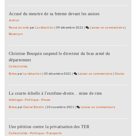
Fannett
»
Charvie
Accusé du meurtre de sa femme devant les assises
:
«
Justice
ma
Revue du web
par
La rédaction
|
09 décembre 2021
|
Laisser un commentaire
on
|
campag
Besançon
Fannett
n’est
Charvie
pas
:
dirigée
Christine Bouquin suspend le directeur du bras armé du
«
par
département
ma
le
campag
Collectivités
maire…
n’est
Brève
par
La rédaction
|
03 décembre 2021
|
Laisser un commentaire
on
|
Doubs
»
pas
Fannette
dirigée
Charvier
par
La courte échelle à l'extrême-droite... mine de rien
:
le
«
Idéologie
-
Politique
-
Presse
maire…
ma
Brève
par
Daniel Bordür
|
20 novembre 2021
|
Laisser un commentaire
on
»
campagne
Fannette
n’est
Charvier
pas
Une pétition contre la privatisation des TER
:
dirigée
«
Collectivités
-
Politique
-
Transports