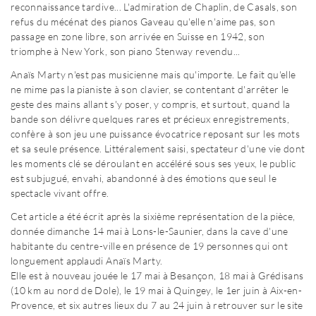
reconnaissance tardive... L'admiration de Chaplin, de Casals, son
refus du mécénat des pianos Gaveau qu'elle n'aime pas, son
passage en zone libre, son arrivée en Suisse en 1942, son
triomphe à New York, son piano Stenway revendu...
Anaïs Marty n'est pas musicienne mais qu'importe. Le fait qu'elle
ne mime pas la pianiste à son clavier, se contentant d'arrêter le
geste des mains allant s'y poser, y compris, et surtout, quand la
bande son délivre quelques rares et précieux enregistrements,
confère à son jeu une puissance évocatrice reposant sur les mots
et sa seule présence. Littéralement saisi, spectateur d'une vie dont
les moments clé se déroulant en accéléré sous ses yeux, le public
est subjugué, envahi, abandonné à des émotions que seul le
spectacle vivant offre.
Cet article a été écrit après la sixième représentation de la pièce,
donnée dimanche 14 mai à Lons-le-Saunier, dans la cave d'une
habitante du centre-ville en présence de 19 personnes qui ont
longuement applaudi Anaïs Marty.
Elle est à nouveau jouée le 17 mai à Besançon, 18 mai à Grédisans
(10 km au nord de Dole), le 19 mai à Quingey, le 1er juin à Aix-en-
Provence, et six autres lieux du 7 au 24 juin à retrouver sur le site