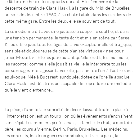
le lâche une heure trois quarts durant. Elle l'emmène de la
descente de train de Clara Haskil, à la gare du Midi de Bruxelles,
un soir de décembre 1960, à sa chute fatale dans les escaliers de
cette même gare. Entre les deux, elle se souvient de tout.
La comédienne dit avec une justesse à couper le souffle, et dans
une tension permanente, le texte écrit et mis en scène par Serge
Kribus. Elle joue tous les âges de la vie exceptionnelle et tragique,
sensible et douloureuse de cette pianiste virtuose « née pour
jouer Mozart »... Elle les joue autant qu'elle les dit, les murmure,
les raconte ; comme si elle jouait sa vie ; elle interprète tous les
personnages interagissant avec elle, passant de l'un à l'autre sans
équivoque. Née à Bucarest, surdouée, dotée de l'oreille absolue,
Clara Haskil est dès trois ans capable de reproduire une mélodie
qu'elle vient d'entendre...
La pièce, d'une totale sobriété de décor laissant toute la place à
l'interprétation, est un tourbillon où les événements s'enchaînent
sans répit. Les premiers professeurs, la famille, le chat, la mort du
père, les cours à Vienne, Berlin, Paris, Bruxelles... Les médecins,
les concerts, les deux guerres mondiales, le trac, la peur, la