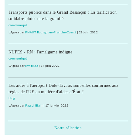
Transports publics dans le Grand Besançon : La tarification
solidaire plutôt que la gratuité
communiqué
L'Agora
par
FNAUT Bourgogne-Franche-Comté
|
28 juin 2022
NUPES - RN : l'amalgame indigne
communiqué
L'Agora
par
Invité.e.s
|
14 juin 2022
Les aides à l'aéroport Dole-Tavaux sont-elles conformes aux
règles de l'UE en matière d'aides d'État ?
blog
L'Agora
par
Pascal Blain
|
17 janvier 2022
Notre sélection