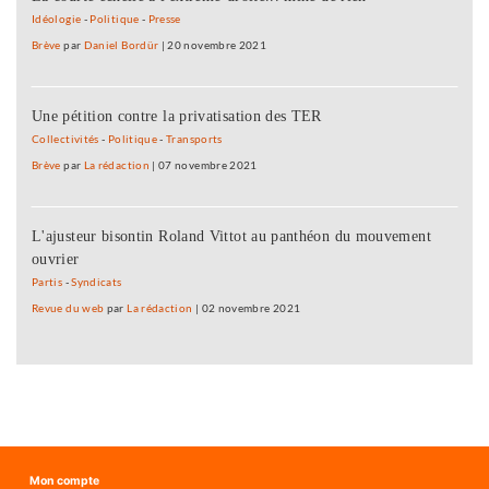
Idéologie
-
Politique
-
Presse
Brève
par
Daniel Bordür
|
20 novembre 2021
Une pétition contre la privatisation des TER
Collectivités
-
Politique
-
Transports
Brève
par
La rédaction
|
07 novembre 2021
L'ajusteur bisontin Roland Vittot au panthéon du mouvement
ouvrier
Partis
-
Syndicats
Revue du web
par
La rédaction
|
02 novembre 2021
Mon compte