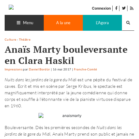
Accéder
facebook
twitter
Flu
au
Connexion
de
contenu
Recherch
pub
lance
Menu
A la une
L'Agora
Culture
-
Théâtre
Anaïs Marty bouleversante
en Clara Haskil
Impressions
par
Daniel Bordür
|
16 mai 2017
|
Franche-Comté
Nuits dans les jardins de la gare du Midi
est une pépite du festival de
caves. Ecrit et mis en scène par Serge Kribus, le spectacle est
magnifiquement interprété par la jeune comédienne qui donne
corps et souffle à l'étonnante vie de la pianiste virtuose disparue
en 1960.
Bouleversante. Dès les premières secondes de
Nuits dans les
jardins de la gare du Midi
, Anaïs Marty prend son public et jamais ne