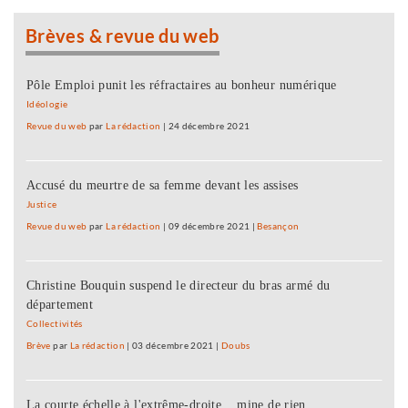
Brèves & revue du web
Pôle Emploi punit les réfractaires au bonheur numérique
Idéologie
Revue du web
par
La rédaction
|
24 décembre 2021
Accusé du meurtre de sa femme devant les assises
Justice
Revue du web
par
La rédaction
|
09 décembre 2021
|
Besançon
Christine Bouquin suspend le directeur du bras armé du
département
Collectivités
Brève
par
La rédaction
|
03 décembre 2021
|
Doubs
La courte échelle à l'extrême-droite... mine de rien