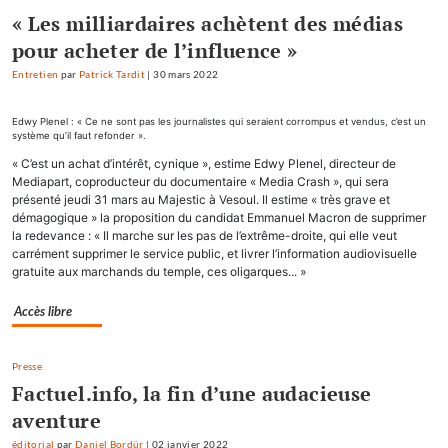
« Les milliardaires achètent des médias
pour acheter de l’influence »
Entretien
par
Patrick Tardit
|
30 mars 2022
Edwy Plenel : « Ce ne sont pas les journalistes qui seraient corrompus et vendus, c’est un
système qu’il faut refonder ».
« C’est un achat d’intérêt, cynique », estime Edwy Plenel, directeur de
Mediapart, coproducteur du documentaire « Media Crash », qui sera
présenté jeudi 31 mars au Majestic à Vesoul. Il estime « très grave et
démagogique » la proposition du candidat Emmanuel Macron de supprimer
la redevance : « Il marche sur les pas de l’extrême-droite, qui elle veut
carrément supprimer le service public, et livrer l’information audiovisuelle
gratuite aux marchands du temple, ces oligarques... »
Accès libre
Presse
Factuel.info, la fin d’une audacieuse
aventure
éditorial
par
Daniel Bordür
|
02 janvier 2022