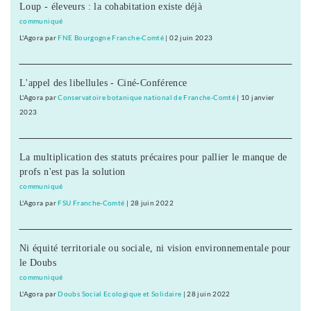
Loup - éleveurs : la cohabitation existe déjà
communiqué
L'Agora
par
FNE Bourgogne Franche-Comté
|
02 juin 2023
L'appel des libellules - Ciné-Conférence
L'Agora
par
Conservatoire botanique national de Franche-Comté
|
10 janvier
2023
La multiplication des statuts précaires pour pallier le manque de
profs n'est pas la solution
communiqué
L'Agora
par
FSU Franche-Comté
|
28 juin 2022
Ni équité territoriale ou sociale, ni vision environnementale pour
le Doubs
communiqué
L'Agora
par
Doubs Social Ecologique et Solidaire
|
28 juin 2022