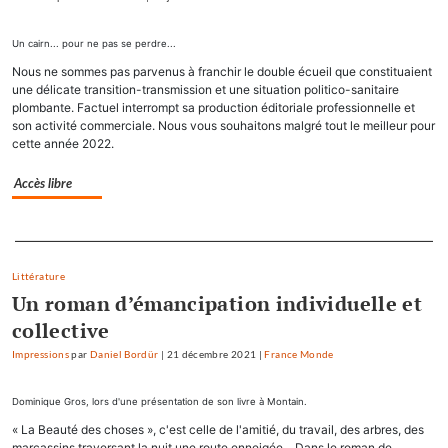
Un cairn... pour ne pas se perdre...
Nous ne sommes pas parvenus à franchir le double écueil que constituaient
une délicate transition-transmission et une situation politico-sanitaire
plombante. Factuel interrompt sa production éditoriale professionnelle et
son activité commerciale. Nous vous souhaitons malgré tout le meilleur pour
cette année 2022.
Accès libre
Separateur
Littérature
Un roman d’émancipation individuelle et
collective
Impressions
par
Daniel Bordür
|
21 décembre 2021
|
France Monde
Dominique Gros, lors d'une présentation de son livre à Montain.
« La Beauté des choses », c'est celle de l'amitié, du travail, des arbres, des
marcassins traversant la nuit une route enneigée... Dans le roman de