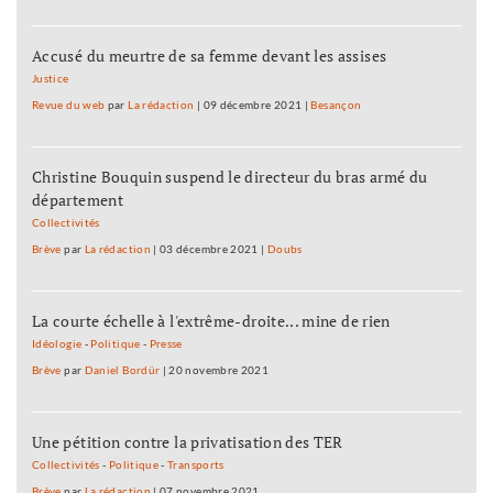
Accusé du meurtre de sa femme devant les assises
Justice
Revue du web
par
La rédaction
|
09 décembre 2021
|
Besançon
Christine Bouquin suspend le directeur du bras armé du
département
Collectivités
Brève
par
La rédaction
|
03 décembre 2021
|
Doubs
La courte échelle à l'extrême-droite... mine de rien
Idéologie
-
Politique
-
Presse
Brève
par
Daniel Bordür
|
20 novembre 2021
Une pétition contre la privatisation des TER
Collectivités
-
Politique
-
Transports
Brève
par
La rédaction
|
07 novembre 2021