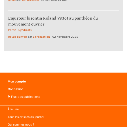
L'ajusteur bisontin Roland Vittot au panthéon du
mouvement ouvrier
Partis
-
Syndicats
Revue du web
par
La rédaction
|
02 novembre 2021
Mon compte
Connexion
Flux des publications
À la une
Tous les articles du journal
Qui sommes nous ?