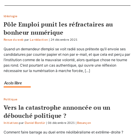
Separateur
Idéologie
Pôle Emploi punit les réfractaires au
bonheur numérique
Revue du web
par
La rédaction
|
24 décembre 2021
Quand un demandeur d’emploi se voit radié sous prétexte qu’il envoie ses
candidatures par courrier papier et non par e-mail, et que cela est perçu par
l’institution comme de la mauvaise volonté, alors quelque chose ne tourne
pas rond. C’est pourtant un cas authentique, qui ouvre une réflexion
nécessaire sur la numérisation à marche forcée, […]
Accès libre
Politique
Vers la catastrophe annoncée ou un
débouché politique ?
Initiatives
par
Daniel Bordür
|
06 décembre 2021
|
Besançon
Comment faire barrage au duel entre néolibéralisme et extrême-droite ?