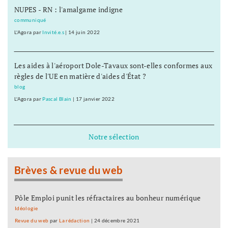
NUPES - RN : l'amalgame indigne
communiqué
L'Agora
par
Invité.e.s
|
14 juin 2022
Les aides à l'aéroport Dole-Tavaux sont-elles conformes aux
règles de l'UE en matière d'aides d'État ?
blog
L'Agora
par
Pascal Blain
|
17 janvier 2022
Notre sélection
Brèves & revue du web
Pôle Emploi punit les réfractaires au bonheur numérique
Idéologie
Revue du web
par
La rédaction
|
24 décembre 2021