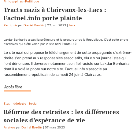
Philosophies
-
Politique
Tracts nazis à Clairvaux-les-Lacs :
Factuel.info porte plainte
Parti pris
par
Daniel Bordür
|
22 juin 2023
|
Jura
Lakdar Benharira a saisi la préfecture et le procureur de la République. C'est cette photo
d'archives qui a été volée par le site nazi (Photo DB)
Le site nazi qui propose le téléchargement de cette propagande d'extrême-
droite s'en prend aux responsables associatifs, élu.e.s ou journalistes qui
l'ont dénoncée. Il déverse notamment son fiel raciste sur Lakdar Benharira
dont il a volé la photo sur notre site. Factuel.info s'associe au
rassemblement républicain de samedi 24 juin à Clairvaux.
Accès libre
Etat
-
Idéologie
-
Social
Réforme des retraites : les différences
sociales d’espérance de vie
Analyse
par
Daniel Bordür
|
07 mars 2023