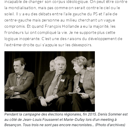
incapable de changer son corpus idéologique. On peut être contre
la mondialisation, mais pas comme on serait contre le ciel ou le
soleil. Il y a eu des débats entre l'aile gauche du PS et l'aile de
centre-gauche mais personne au milieu cherchant un vague
compromis. Et quand François Hollande a eu la majorité, les
frondeurs lui ont compliqué la vie. Je ne supporte plus cette
logique inopérante. C'est une des raisons du développement de
l'extrême-droite qui s'appuie sur les désespoirs.
Pendant la campagne des élections régionales, fin 2015. Denis Sommer est
au côté de Jean-Louis Fousseret et Marie-Dufay lors d'un meeting à
Besançon. Tous trois ne sont pas encore macronistes... (Photo d'archives)