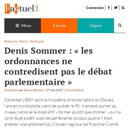
Accéder
facebook
twitter
Flu
au
Connexion
de
contenu
pub
Recherch
lance
Menu
A la une
L'Agora
Elections
-
Partis
-
Politique
Denis Sommer : « les
ordonnances ne
contredisent pas le débat
parlementaire »
Entretien
par
Daniel Bordür
|
17 mai 2017
|
Aire Urbaine
Candidat LREM dans la troisième circonscription du Doubs,
l'ancien syndicaliste vient de quitter le PS. Il entend porter au
niveau national le dispositif « former plutôt que chômer » qu'il a
contribué à bâtir avec les partenaires sociaux quand il était
premier vice-président du Conseil régional de Franche-Comté.