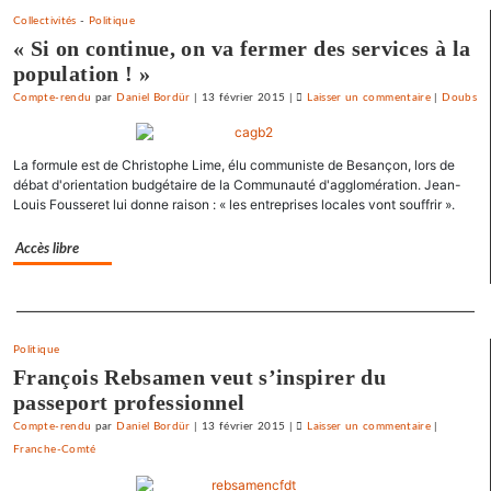
Collectivités
-
Politique
« Si on continue, on va fermer des services à la
population ! »
Compte-rendu
par
Daniel Bordür
|
13 février 2015
|
Laisser un commentaire
on
|
Doubs
Vesoul
se
La formule est de Christophe Lime, élu communiste de Besançon, lors de
débarrasse
débat d'orientation budgétaire de la Communauté d'agglomération. Jean-
de
Louis Fousseret lui donne raison : « les entreprises locales vont souffrir ».
ses
emprunts
Accès libre
toxiques
au
Separateur
prix
fort
Politique
François Rebsamen veut s’inspirer du
passeport professionnel
Compte-rendu
par
Daniel Bordür
|
13 février 2015
|
Laisser un commentaire
on
|
Franche-Comté
Vesoul
se