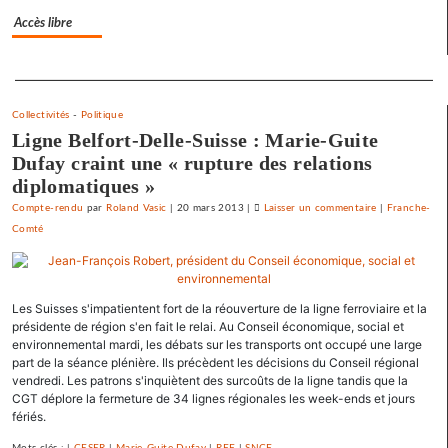
fort
Accès libre
Separateur
Collectivités
-
Politique
Ligne Belfort-Delle-Suisse : Marie-Guite
Dufay craint une « rupture des relations
diplomatiques »
Compte-rendu
par
Roland Vasic
|
20 mars 2013
|
Laisser un commentaire
on
|
Franche-
Comté
Vesoul
se
débarrasse
de
Les Suisses s'impatientent fort de la réouverture de la ligne ferroviaire et la
ses
présidente de région s'en fait le relai. Au Conseil économique, social et
emprunts
environnemental mardi, les débats sur les transports ont occupé une large
toxiques
part de la séance plénière. Ils précèdent les décisions du Conseil régional
au
vendredi. Les patrons s'inquiètent des surcoûts de la ligne tandis que la
CGT déplore la fermeture de 34 lignes régionales les week-ends et jours
prix
fériés.
fort
Mots clés : |
CESER
|
Marie-Guite Dufay
|
RFF
|
SNCF