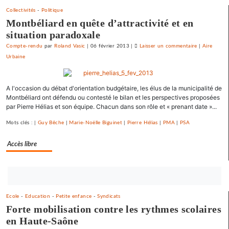
Collectivités
-
Politique
Montbéliard en quête d’attractivité et en
situation paradoxale
Compte-rendu
par
Roland Vasic
|
06 février 2013
|
Laisser un commentaire
on
|
Aire
Urbaine
Vesoul
se
débarrasse
A l'occasion du débat d'orientation budgétaire, les élus de la municipalité de
de
Montbéliard ont défendu ou contesté le bilan et les perspectives proposées
ses
par Pierre Hélias et son équipe. Chacun dans son rôle et « prenant date »...
emprunts
toxiques
Mots clés : |
Guy Bêche
|
Marie-Noëlle Biguinet
|
Pierre Hélias
|
PMA
|
PSA
au
prix
Accès libre
fort
Bouton
abonnez-
Ecole
-
Education
-
Petite enfance
-
Syndicats
vous
Forte mobilisation contre les rythmes scolaires
maintenant
en Haute-Saône