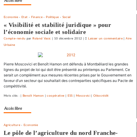
Accès libre
Economie
-
Etat
-
Finance
-
Politique
-
Social
« Visibilité et stabilité juridique » pour
l’économie sociale et solidaire
Compte-rendu
par
Roland Vasic
|
10 décembre 2012
|
Laisser un commentaire
on
|
Aire
Urbaine
Vesoul
se
débarrass
Pierre Moscovici et Benoît Hamon ont défendu à Montbéliard les grandes
de
lignes du projet de loi qui doit être présenté au printemps au Parlement. Ce
ses
serait un complément aux mesures récentes prises par le Gouvernement en
emprunts
faveur d'un secteur qui souhaitait des contreparties spécifiques au Pacte de
toxiques
compétitivité.
au
Mots clés : |
Benoît Hamon
|
coopérative
|
ESS
|
Moscovici
|
Oikocrédit
prix
fort
Accès libre
Agriculture
-
Economie
Le pôle de l’agriculture du nord Franche-