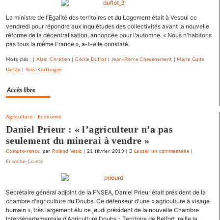
débarrasse
La ministre de l'Egalité des territoires et du Logement était à Vesoul ce
de
vendredi pour répondre aux inquiétudes des collectivités avant la nouvelle
ses
réforme de la décentralisation, annoncée pour l'automne. « Nous n'habitons
emprunts
pas tous la même France », a-t-elle constaté.
toxiques
au
Mots clés : |
Alain Chrétien
|
Cécile Duflot
|
Jean-Pierre Chevènement
|
Marie Guite
prix
Dufay
|
Yves Krattinger
fort
Accès libre
Agriculture
-
Economie
Daniel Prieur : « l’agriculteur n’a pas
seulement du minerai à vendre »
Compte-rendu
par
Roland Vasic
|
21 février 2013
|
Laisser un commentaire
on
|
Franche-Comté
Vesoul
se
débarrasse
Secrétaire général adjoint de la FNSEA, Daniel Prieur était président de la
de
chambre d'agriculture du Doubs. Ce défenseur d'une « agriculture à visage
ses
humain », très largement élu ce jeudi président de la nouvelle Chambre
emprunts
Interdépartementale d'Agriculture Doubs - Territoire de Belfort, raille la