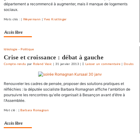
département a recommencé à augmenter, mais il manque de logements
emprunts
sociaux.
toxiques
au
Mots clés : |
Weyermann
|
Yves Krattinger
prix
Accès libre
fort
Idéologie
-
Politique
Crise et croissance : débat à gauche
Compte-rendu
par
Roland Vasic
|
31 janvier 2013
|
Laisser un commentaire
on
|
Doubs
Vesoul
se
Renouveler les cadres de pensée, proposer des solutions pratiques et
débarrasse
réfléchies : la députée socialiste Barbara Romagnan affiche l'ambition de
de
poursuivre les rencontres qu'elle organisait à Besançon avant d'être à
ses
l'Assemblée.
emprunts
toxiques
Mot clé : |
Barbara Romagnan
au
Accès libre
prix
fort
Separateur