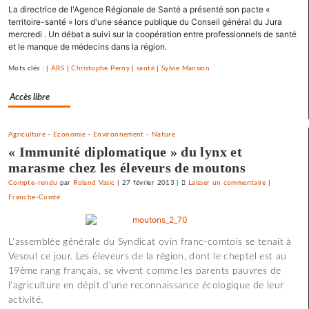
La directrice de l'Agence Régionale de Santé a présenté son pacte «
débarrasse
territoire-santé » lors d'une séance publique du Conseil général du Jura
de
mercredi . Un débat a suivi sur la coopération entre professionnels de santé
ses
et le manque de médecins dans la région.
emprunts
toxiques
Mots clés : |
ARS
|
Christophe Perny
|
santé
|
Sylvie Mansion
au
Accès libre
prix
fort
Agriculture
-
Economie
-
Environnement
-
Nature
« Immunité diplomatique » du lynx et
marasme chez les éleveurs de moutons
Compte-rendu
par
Roland Vasic
|
27 février 2013
|
Laisser un commentaire
on
|
Franche-Comté
Vesoul
se
débarrasse
L'assemblée générale du Syndicat ovin franc-comtois se tenait à
de
Vesoul ce jour. Les éleveurs de la région, dont le cheptel est au
ses
19ème rang français, se vivent comme les parents pauvres de
emprunts
l'agriculture en dépit d'une reconnaissance écologique de leur
toxiques
activité.
au