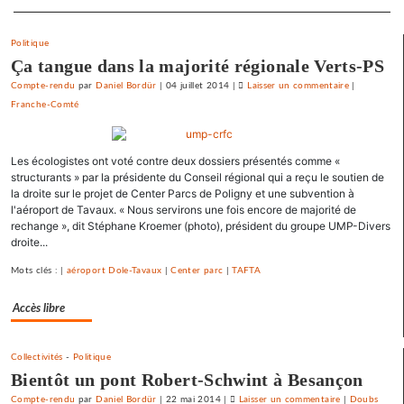
Separateur
Politique
Ça tangue dans la majorité régionale Verts-PS
Compte-rendu
par
Daniel Bordür
|
04 juillet 2014
|
Laisser un commentaire
on
|
Franche-Comté
Vesoul
se
débarrasse
Les écologistes ont voté contre deux dossiers présentés comme «
de
structurants » par la présidente du Conseil régional qui a reçu le soutien de
ses
la droite sur le projet de Center Parcs de Poligny et une subvention à
emprunts
l'aéroport de Tavaux. « Nous servirons une fois encore de majorité de
toxiques
rechange », dit Stéphane Kroemer (photo), président du groupe UMP-Divers
au
droite...
prix
Mots clés : |
aéroport Dole-Tavaux
|
Center parc
|
TAFTA
fort
Accès libre
Collectivités
-
Politique
Bientôt un pont Robert-Schwint à Besançon
Compte-rendu
par
Daniel Bordür
|
22 mai 2014
|
Laisser un commentaire
on
|
Doubs