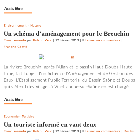
prix
Accès libre
fort
Environnement
-
Nature
Un schéma d’aménagement pour le Breuchin
Compte-rendu
par
Roland Vasic
|
12 février 2013
|
Laisser un commentaire
on
|
Franche-Comté
Vesoul
se
débarrasse
La rivière Breuchin, après l'Allan et le bassin Haut-Doubs Haute-
de
Loue, fait l'objet d'un Schéma d'Aménagement et de Gestion des
ses
Eaux. L'Etablissement Public Territorial du Bassin Saône et Doubs
emprunts
qui s'étend des Vosges à Villefranche-sur-Saône en est chargé.
toxiques
au
Accès libre
prix
fort
Economie
-
Tertiaire
Un touriste informé en vaut deux
Compte-rendu
par
Roland Vasic
|
12 février 2013
|
Laisser un commentaire
on
|
Doubs
Vesoul