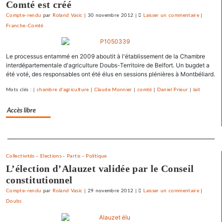
Comté est créé
Compte-rendu
par
Roland Vasic
|
30 novembre 2012
|
Laisser un commentaire
on
|
Franche-Comté
Vesoul
se
débarras
Le processus entammé en 2009 aboutit à l'établissement de la Chambre
de
interdépartementale d'agriculture Doubs-Territoire de Belfort. Un bugdet a
ses
été voté, des responsables ont été élus en sessions plénières à Montbéliard.
emprunts
toxiques
Mots clés : |
chambre d'agriculture
|
Claude Monnier
|
comté
|
Daniel Prieur
|
lait
au
prix
Accès libre
fort
Separateur
Collectivités
-
Elections
-
Partis
-
Politique
L’élection d’Alauzet validée par le Conseil
constitutionnel
Compte-rendu
par
Roland Vasic
|
29 novembre 2012
|
Laisser un commentaire
on
|
Doubs
Vesoul
se