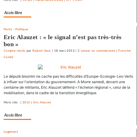
Accès libre
Partis
-
Politique
Eric Alauzet : « le signal n’est pas très-très
bon »
Compte-rendu
par
Roland Vasic
|
18 mars 2013
|
Laisser un commentaire
on
|
Franche-
Comté
Vesoul
se
débarrasse
Le député bisontin ne cache pas les difficultés d'Europe-Ecologie-Les-Verts
de
à influer sur l'orientation du gouvernement. A Morre samedi, devant une
ses
centaine de militants, Eric Alauzet défend « l'échelon régional », celui de la
emprunts
mobilisation, dans le cadre de la transition énergétique.
toxiques
au
Mots clés : |
EELV
|
Eric Alauzet
prix
Accès libre
fort
Logement