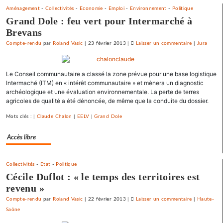
Aménagement
-
Collectivités
-
Economie
-
Emploi
-
Environnement
-
Politique
Grand Dole : feu vert pour Intermarché à
Brevans
Compte-rendu
par
Roland Vasic
|
23 février 2013
|
Laisser un commentaire
on
|
Jura
Vesoul
se
Le Conseil communautaire a classé la zone prévue pour une base logistique
débarrasse
Intermaché (ITM) en « intérêt communautaire » et mènera un diagnostic
de
archéologique et une évaluation environnementale. La perte de terres
ses
agricoles de qualité a été dénoncée, de même que la conduite du dossier.
emprunts
toxiques
Mots clés : |
Claude Chalon
|
EELV
|
Grand Dole
au
Accès libre
prix
fort
Collectivités
-
Etat
-
Politique
Cécile Duflot : « le temps des territoires est
revenu »
Compte-rendu
par
Roland Vasic
|
22 février 2013
|
Laisser un commentaire
on
|
Haute-
Saône
Vesoul
se