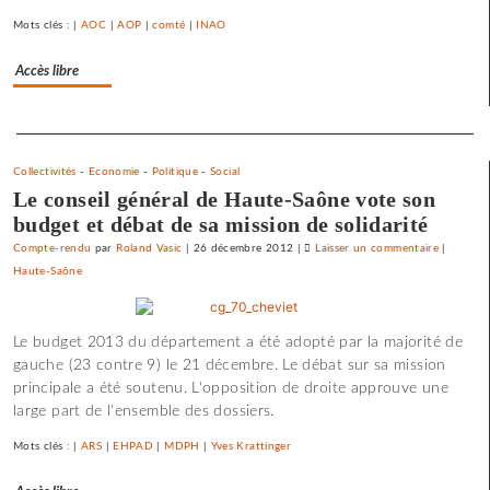
toxiques
au
Mots clés : |
AOC
|
AOP
|
comté
|
INAO
prix
Accès libre
fort
Separateur
Collectivités
-
Economie
-
Politique
-
Social
Le conseil général de Haute-Saône vote son
budget et débat de sa mission de solidarité
Compte-rendu
par
Roland Vasic
|
26 décembre 2012
|
Laisser un commentaire
on
|
Haute-Saône
Vesoul
se
débarrass
Le budget 2013 du département a été adopté par la majorité de
de
gauche (23 contre 9) le 21 décembre. Le débat sur sa mission
ses
principale a été soutenu. L'opposition de droite approuve une
emprunts
large part de l'ensemble des dossiers.
toxiques
au
Mots clés : |
ARS
|
EHPAD
|
MDPH
|
Yves Krattinger
prix
fort