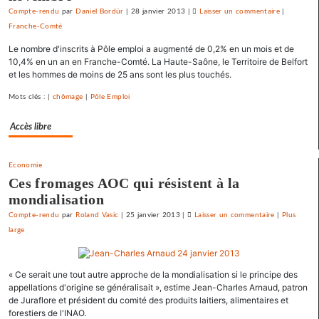
Compte-rendu
par
Daniel Bordür
|
28 janvier 2013
|
Laisser un commentaire
on
|
Franche-Comté
Vesoul
se
Le nombre d'inscrits à Pôle emploi a augmenté de 0,2% en un mois et de
débarrasse
10,4% en un an en Franche-Comté. La Haute-Saône, le Territoire de Belfort
de
et les hommes de moins de 25 ans sont les plus touchés.
ses
Mots clés : |
chômage
|
Pôle Emploi
emprunts
toxiques
Accès libre
au
prix
fort
Economie
Ces fromages AOC qui résistent à la
mondialisation
Compte-rendu
par
Roland Vasic
|
25 janvier 2013
|
Laisser un commentaire
on
|
Plus
large
Vesoul
se
débarrasse
« Ce serait une tout autre approche de la mondialisation si le principe des
de
appellations d'origine se généralisait », estime Jean-Charles Arnaud, patron
ses
de Juraflore et président du comité des produits laitiers, alimentaires et
emprunts
forestiers de l'INAO.