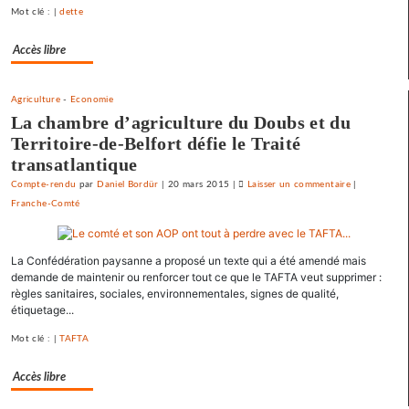
Mot clé : |
dette
fort
Accès libre
Agriculture
-
Economie
La chambre d’agriculture du Doubs et du
Territoire-de-Belfort défie le Traité
transatlantique
Compte-rendu
par
Daniel Bordür
|
20 mars 2015
|
Laisser un commentaire
on
|
Franche-Comté
Vesoul
se
débarrasse
La Confédération paysanne a proposé un texte qui a été amendé mais
de
demande de maintenir ou renforcer tout ce que le TAFTA veut supprimer :
ses
règles sanitaires, sociales, environnementales, signes de qualité,
emprunts
étiquetage...
toxiques
au
Mot clé : |
TAFTA
prix
Accès libre
fort