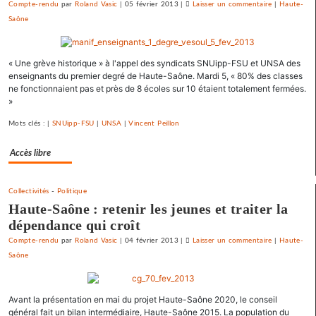
Compte-rendu
par
Roland Vasic
|
05 février 2013
|
Laisser un commentaire
on
|
Haute-
Saône
Vesoul
se
débarrasse
« Une grève historique » à l'appel des syndicats SNUipp-FSU et UNSA des
de
enseignants du premier degré de Haute-Saône. Mardi 5, « 80% des classes
ses
ne fonctionnaient pas et près de 8 écoles sur 10 étaient totalement fermées.
emprunts
»
toxiques
au
Mots clés : |
SNUipp-FSU
|
UNSA
|
Vincent Peillon
prix
Accès libre
fort
Collectivités
-
Politique
Haute-Saône : retenir les jeunes et traiter la
dépendance qui croît
Compte-rendu
par
Roland Vasic
|
04 février 2013
|
Laisser un commentaire
on
|
Haute-
Saône
Vesoul
se
débarrasse
Avant la présentation en mai du projet Haute-Saône 2020, le conseil
de
général fait un bilan intermédiaire, Haute-Saône 2015. La population du
ses