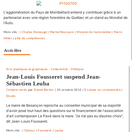
se
débarrasse
L'agglomération du Pays de Montbéliard entend y contribuer grâce à un
de
partenariat avec une région forestière du Québec et un stand au Mondial de
ses
l'Auto.
emprunts
toxiques
Mots clés : |
Charles Demouge
|
Martial Bourquin
|
Mondial de l’automobile
|
Pierre
au
Hélias
|
pôle de compétences
prix
fort
Accès libre
Arts plastiques et graphiques
-
Collectivités
-
Politique
Jean-Louis Fousseret suspend Jean-
Sébastien Leuba
Compte-rendu
par
Daniel Bordür
|
10 octobre 2012
|
Laisser un commentaire
on
|
Doubs
Vesoul
se
Le maire de Besançon reproche au conseiller municipal de sa majorité
débarra
d'avoir posé tout haut des questions sur le financement de l'association
de
d'art contemporain Le Pavé dans la mare. "Je n’ai pas eu d’autres choix",
dit Jean-Louis Fousseret.
ses
emprun
Mots clés : |
Dahoui
|
Fousseret
|
Leuba