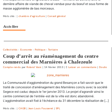
toxiques
dernière affaire de viande de cheval vendue pour du boeuf et sous forme de
au
masse agglomérée de bas morceaux.
prix
Mots clés : |
chambre d'agriculture
|
Conseil général
fort
Accès libre
Separateur
Collectivités
-
Economie
-
Politique
-
Tertiaire
Coup d’arrêt au réaménagement du centre
commercial des Marnières à Chalezeule
Compte-rendu
par
Roland Vasic
|
14 février 2013
|
Laisser un commentaire
on
|
Doubs
Vesoul
se
La Communauté d'agglomération du grand Besançon a fait savoir que le
débarrasse
traité de concession d'aménagement des Marnières conclu avec la société
de
Segece est caduc depuis le 1er janvier 2013. Le projet d'agrandir ainsi le
ses
centre commercial de l'entrée-est de la ville est donc abandonné.
emprunts
L'agglomération avait fixé à l'échéance du 31 décembre la réalisation de […]
toxiques
Mots clés : |
CAGB
|
Jean Louis Fousseret
|
SPL
au