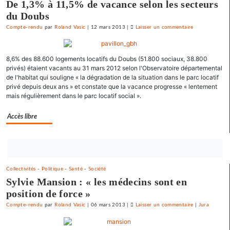
De 1,3% à 11,5% de vacance selon les secteurs
du Doubs
Compte-rendu
par
Roland Vasic
|
12 mars 2013
|
Laisser un commentaire
on
Vesoul
se
8,6% des 88.600 logements locatifs du Doubs (51.800 sociaux, 38.800
débarrasse
privés) étaient vacants au 31 mars 2012 selon l'Observatoire départemental
de
de l'habitat qui souligne « la dégradation de la situation dans le parc locatif
ses
privé depuis deux ans » et constate que la vacance progresse « lentement
emprunts
mais régulièrement dans le parc locatif social ».
toxiques
au
Accès libre
prix
fort
Bouton
abonnez-
Collectivités
-
Politique
-
Santé
-
Société
vous
Sylvie Mansion : « les médecins sont en
maintenant
position de force »
Compte-rendu
par
Roland Vasic
|
06 mars 2013
|
Laisser un commentaire
on
|
Jura
Vesoul
se