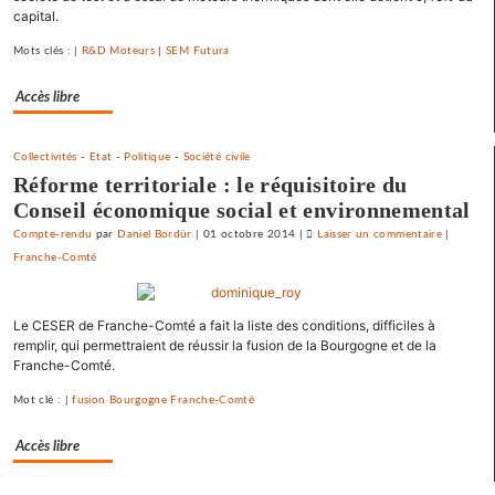
capital.
ses
emprunts
Mots clés : |
R&D Moteurs
|
SEM Futura
toxiques
au
Accès libre
prix
fort
Collectivités
-
Etat
-
Politique
-
Société civile
Réforme territoriale : le réquisitoire du
Conseil économique social et environnemental
Compte-rendu
par
Daniel Bordür
|
01 octobre 2014
|
Laisser un commentaire
on
|
Franche-Comté
Vesoul
se
débarrass
Le CESER de Franche-Comté a fait la liste des conditions, difficiles à
de
remplir, qui permettraient de réussir la fusion de la Bourgogne et de la
ses
Franche-Comté.
emprunts
toxiques
Mot clé : |
fusion Bourgogne Franche-Comté
au
prix
Accès libre
fort