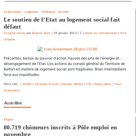
Collectivités
-
Logement
-
Politique
-
Société
Le soutien de l’Etat au logement social fait
défaut
Compte-rendu
par
Roland Vasic
|
29 janvier 2013
|
Laisser un commentaire
on
|
Aire
Urbaine
Vesoul
se
débarrasse
Précarités, baisse du pouvoir d'achat, hausse des prix de l'énergie et...
de
désengagement de l'Etat. Les actions du conseil général du Territoire de
ses
Belfort en matière de logement social sont fragilisées. Bilan intermédiaire
emprunts
face aux inquiétudes.
toxiques
au
Mots clés : |
ANRU
|
Christian Proust
|
Damien Meslot
|
FSL
|
Samia Jaber
|
Yves
prix
Ackermann
fort
Accès libre
Emploi
80.719 chômeurs inscrits à Pôle emploi en
novembre