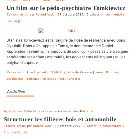
maintenant
Un film sur le pédo-psychiatre Tomkiewicz
Compte-rendu
par
Roland Vasic
|
29 octobre 2012
|
Laisser un commentaire
on
|
Plus large
Vesoul
se
débarras
Stanislas Tomkiewicz est à l’origine de l’idée de résilience avec Boris
de
Cyrulnik. Dans « On l’appelait Tom », le documentariste Daniel
ses
Kupferstein revient sur le parcours de celui qui « passa sa vie à soigner
emprunts
et défendre les enfants maltraités, les adolescents délinquants ou les
toxiques
polyhandicapés. »
au
Mots clés : |
Boris Cyrulnik
|
CCPPO
|
ghetto de Varsovie
|
Janusz Korczak
|
prix
psychiatrie
|
résilience
|
violences institutionnelles
fort
Accès libre
Agriculture
-
Collectivités
-
Economie
-
Industrie
-
Politique
Structurer les filières bois et automobile
Compte-rendu
par
Roland Vasic
|
10 octobre 2012
|
Laisser un commentaire
on
|
Franche-Comté
Vesoul