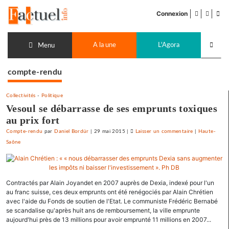
Accéder
facebook
twitter
Flu
au
Connexion
de
contenu
pub
Recherch
A la une
L'Agora
lancer
Menu
compte-rendu
Collectivités
-
Politique
Vesoul se débarrasse de ses emprunts toxiques
au prix fort
Compte-rendu
par
Daniel Bordür
|
29 mai 2015
|
Laisser un commentaire
on
|
Haute-
Saône
Vesoul
se
débarrasse
de
Contractés par Alain Joyandet en 2007 auprès de Dexia, indexé pour l'un
ses
au franc suisse, ces deux emprunts ont été renégociés par Alain Chrétien
emprunts
avec l'aide du Fonds de soutien de l'Etat. Le communiste Frédéric Bernabé
toxiques
se scandalise qu'après huit ans de remboursement, la ville emprunte
au
aujourd'hui près de 13 millions pour avoir emprunté 11 millions en 2007...
prix