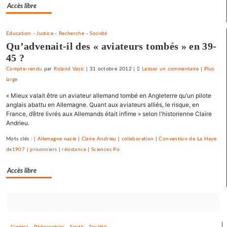
prix
Accès libre
fort
Education
-
Justice
-
Recherche
-
Société
Qu’advenait-il des « aviateurs tombés » en 39-
45 ?
Compte-rendu
par
Roland Vasic
|
31 octobre 2012
|
Laisser un commentaire
on
|
Plus
large
Vesoul
se
« Mieux valait être un aviateur allemand tombé en Angleterre qu’un pilote
débarrasse
anglais abattu en Allemagne. Quant aux aviateurs alliés, le risque, en
de
France, d’être livrés aux Allemands était infime » selon l'historienne Claire
Andrieu.
ses
emprunts
Mots clés : |
Allemagne nazie
|
Claire Andrieu
|
collaboration
|
Convention de La Haye
toxiques
de1907
|
prisonniers
|
résistance
|
Sciences Po
au
prix
Accès libre
fort
Bouton
abonnez-
vous
Cinéma
-
Philosophies
-
Santé
-
Société