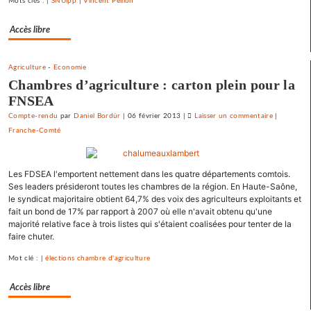
Mots clés : |
SNUipp
|
Vincent Peillon
emprunts
toxiques
Accès libre
au
prix
fort
Agriculture
-
Economie
Chambres d’agriculture : carton plein pour la
FNSEA
Compte-rendu
par
Daniel Bordür
|
06 février 2013
|
Laisser un commentaire
on
|
Franche-Comté
Vesoul
se
débarrasse
Les FDSEA l'emportent nettement dans les quatre départements comtois.
de
Ses leaders présideront toutes les chambres de la région. En Haute-Saône,
ses
le syndicat majoritaire obtient 64,7% des voix des agriculteurs exploitants et
emprunts
fait un bond de 17% par rapport à 2007 où elle n'avait obtenu qu'une
toxiques
majorité relative face à trois listes qui s'étaient coalisées pour tenter de la
au
faire chuter.
prix
Mot clé : |
élections chambre d'agriculture
fort
Accès libre