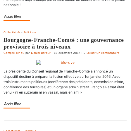
nationale !
au
prix
Accès libre
fort
Collectivités
-
Politique
Bourgogne-Franche-Comté : une gouvernance
provisoire à trois niveaux
Compte-rendu
par
Daniel Bordür
|
18 décembre 2014
|
Laisser un commentaire
on
Vesoul
se
La présidente du Conseil régional de Franche-Comté a annoncé un
débarra
dispositif destiné à préparer la fusion effective au 1er janvier 2016. Avec
de
trois instruments politiques (conférence des présidents, commission mixte,
ses
conférence des territoires) et un organe administratif. François Patriat était
emprun
venu « ni en suzerain ni en vassal, mais en ami »
toxique
au
Accès libre
prix
fort
Separateur
Collectivités
-
Politique