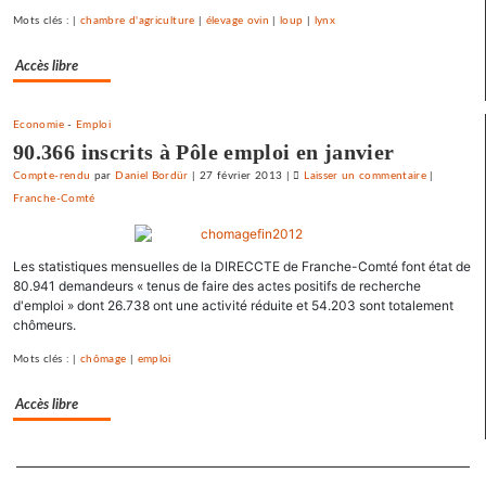
prix
Mots clés : |
chambre d'agriculture
|
élevage ovin
|
loup
|
lynx
fort
Accès libre
Economie
-
Emploi
90.366 inscrits à Pôle emploi en janvier
Compte-rendu
par
Daniel Bordür
|
27 février 2013
|
Laisser un commentaire
on
|
Franche-Comté
Vesoul
se
débarrasse
Les statistiques mensuelles de la DIRECCTE de Franche-Comté font état de
de
80.941 demandeurs « tenus de faire des actes positifs de recherche
ses
d'emploi » dont 26.738 ont une activité réduite et 54.203 sont totalement
emprunts
chômeurs.
toxiques
au
Mots clés : |
chômage
|
emploi
prix
Accès libre
fort
Separateur