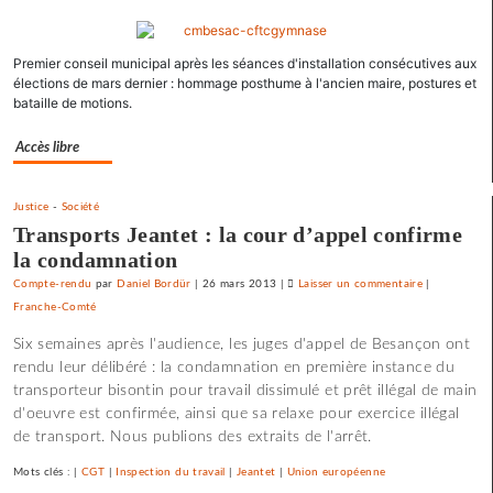
Vesoul
se
Premier conseil municipal après les séances d'installation consécutives aux
débarrasse
élections de mars dernier : hommage posthume à l'ancien maire, postures et
de
bataille de motions.
ses
emprunts
Accès libre
toxiques
au
prix
Justice
-
Société
fort
Transports Jeantet : la cour d’appel confirme
la condamnation
Compte-rendu
par
Daniel Bordür
|
26 mars 2013
|
Laisser un commentaire
on
|
Franche-Comté
Vesoul
se
Six semaines après l'audience, les juges d'appel de Besançon ont
débarrasse
rendu leur délibéré : la condamnation en première instance du
de
transporteur bisontin pour travail dissimulé et prêt illégal de main
ses
d'oeuvre est confirmée, ainsi que sa relaxe pour exercice illégal
emprunts
de transport. Nous publions des extraits de l'arrêt.
toxiques
au
Mots clés : |
CGT
|
Inspection du travail
|
Jeantet
|
Union européenne
prix