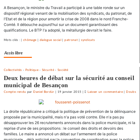
débarrasse
A Besançon, le ministre du Travail a participé à une table ronde sur un
de
dispositif régional venant de la mobilisation des syndicats, du patronat, de
ses
l'Etat et de la région pour amortir la crise de 2008 dans le nord Franche-
emprunts
Comté. Il débouche aujourd'hui sur un document garantissant des
toxiques
qualifications. Le BTP l'a adopté, la métallurgie devrait le faire.
au
Mots clés : |
chômage
|
dialogue social
|
patronat
|
syndicats
prix
fort
Accès libre
Collectivités
-
Politique
-
Sécurité
-
Société
Deux heures de débat sur la sécurité au conseil
municipal de Besançon
Compte-rendu
par
Daniel Bordür
|
19 janvier 2015
|
Laisser un commentaire
on
|
Doubs
Vesoul
se
La droite républicaine a critiqué la politique de prévention de la délinquance
débarrasse
proposée par la municipalité, mais n'a pas voté contre. Elle n'a pas pu
de
désapprouver les 26 recrutements annoncés dans la police municipale, ni la
ses
reprise d'une de ses propositions : le conseil des droits et devoirs des
emprunts
familles. Le maire a annoncé un débat sur l'armement de la police
toxiques
municipale... déjà anticipé par la convention de coordination avec la police