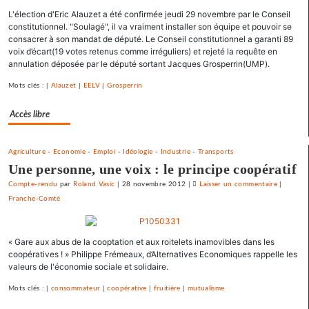
débarras
L'élection d'Eric Alauzet a été confirmée jeudi 29 novembre par le Conseil
de
constitutionnel. "Soulagé", il va vraiment installer son équipe et pouvoir se
ses
consacrer à son mandat de député. Le Conseil constitutionnel a garanti 89
emprunts
voix d’écart(19 votes retenus comme irréguliers) et rejeté la requête en
toxiques
annulation déposée par le député sortant Jacques Grosperrin(UMP).
au
Mots clés : |
Alauzet
|
EELV
|
Grosperrin
prix
fort
Accès libre
Agriculture
-
Economie
-
Emploi
-
Idéologie
-
Industrie
-
Transports
Une personne, une voix : le principe coopératif
Compte-rendu
par
Roland Vasic
|
28 novembre 2012
|
Laisser un commentaire
on
|
Franche-Comté
Vesoul
se
débarras
« Gare aux abus de la cooptation et aux roitelets inamovibles dans les
de
coopératives ! » Philippe Frémeaux, d’Alternatives Economiques rappelle les
ses
valeurs de l'économie sociale et solidaire.
emprunts
toxiques
Mots clés : |
consommateur
|
coopérative
|
fruitière
|
mutualisme
au