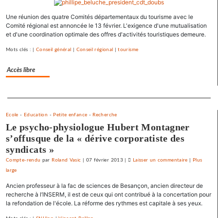
se
Une réunion des quatre Comités départementaux du tourisme avec le
débarrasse
Comité régional est annoncée le 13 février. L'exigence d'une mutualisation
de
et d'une coordination optimale des offres d'activités touristiques demeure.
ses
emprunts
Mots clés : |
Conseil général
|
Conseil régional
|
tourisme
toxiques
au
Accès libre
prix
fort
Separateur
Ecole
-
Education
-
Petite enfance
-
Recherche
Le psycho-physiologue Hubert Montagner
s’offusque de la « dérive corporatiste des
syndicats »
Compte-rendu
par
Roland Vasic
|
07 février 2013
|
Laisser un commentaire
on
|
Plus
large
Vesoul
se
Ancien professeur à la fac de sciences de Besançon, ancien directeur de
débarrasse
recherche à l’INSERM, il est de ceux qui ont contribué à la concertation pour
de
la refondation de l'école. La réforme des rythmes est capitale à ses yeux.
ses