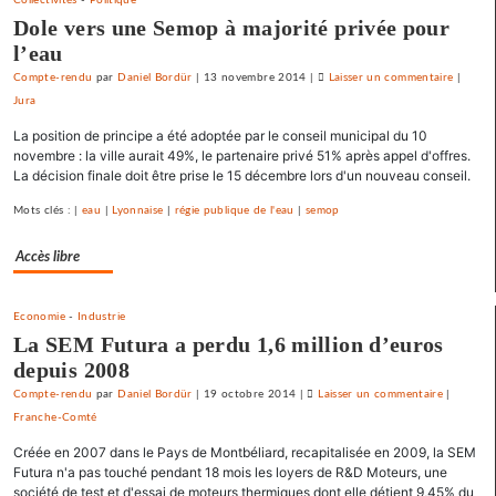
Dole vers une Semop à majorité privée pour
l’eau
Compte-rendu
par
Daniel Bordür
|
13 novembre 2014
|
Laisser un commentaire
on
|
Jura
Vesoul
se
La position de principe a été adoptée par le conseil municipal du 10
débarra
novembre : la ville aurait 49%, le partenaire privé 51% après appel d'offres.
de
La décision finale doit être prise le 15 décembre lors d'un nouveau conseil.
ses
Mots clés : |
eau
|
Lyonnaise
|
régie publique de l'eau
|
semop
emprun
toxique
Accès libre
au
prix
fort
Economie
-
Industrie
La SEM Futura a perdu 1,6 million d’euros
depuis 2008
Compte-rendu
par
Daniel Bordür
|
19 octobre 2014
|
Laisser un commentaire
on
|
Franche-Comté
Vesoul
se
Créée en 2007 dans le Pays de Montbéliard, recapitalisée en 2009, la SEM
débarrass
Futura n'a pas touché pendant 18 mois les loyers de R&D Moteurs, une
de
société de test et d'essai de moteurs thermiques dont elle détient 9,45% du