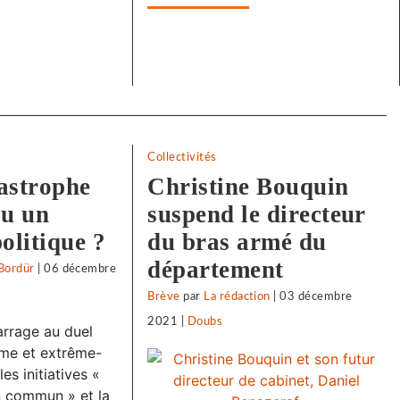
Collectivités
tastrophe
Christine Bouquin
ou un
suspend le directeur
olitique ?
du bras armé du
département
Bordür
|
06 décembre
Brève
par
La rédaction
|
03 décembre
2021
|
Doubs
rrage au duel
sme et extrême-
es initiatives «
 commun » et la