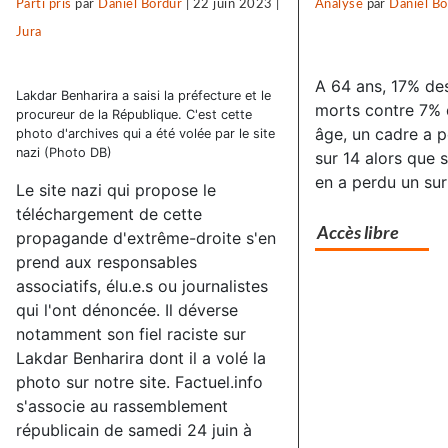
Parti pris
par
Daniel Bordür
|
22 juin 2023
|
Analyse
par
Daniel Bo
Jura
A 64 ans, 17% des
Lakdar Benharira a saisi la préfecture et le
morts contre 7% 
procureur de la République. C'est cette
âge, un cadre a p
photo d'archives qui a été volée par le site
nazi (Photo DB)
sur 14 alors que s
en a perdu un sur 
Le site nazi qui propose le
téléchargement de cette
Accès libre
propagande d'extrême-droite s'en
prend aux responsables
associatifs, élu.e.s ou journalistes
qui l'ont dénoncée. Il déverse
notamment son fiel raciste sur
Lakdar Benharira dont il a volé la
photo sur notre site. Factuel.info
s'associe au rassemblement
républicain de samedi 24 juin à