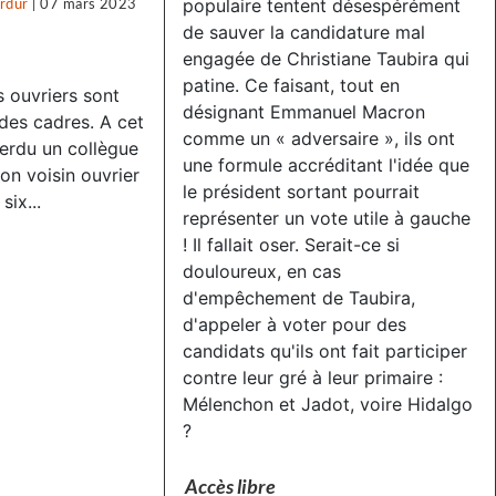
populaire tentent désespérément
rdür
|
07 mars 2023
de sauver la candidature mal
engagée de Christiane Taubira qui
patine. Ce faisant, tout en
 ouvriers sont
désignant Emmanuel Macron
des cadres. A cet
comme un « adversaire », ils ont
erdu un collègue
une formule accréditant l'idée que
on voisin ouvrier
le président sortant pourrait
six...
représenter un vote utile à gauche
! Il fallait oser. Serait-ce si
douloureux, en cas
d'empêchement de Taubira,
d'appeler à voter pour des
candidats qu'ils ont fait participer
contre leur gré à leur primaire :
Mélenchon et Jadot, voire Hidalgo
?
Accès libre