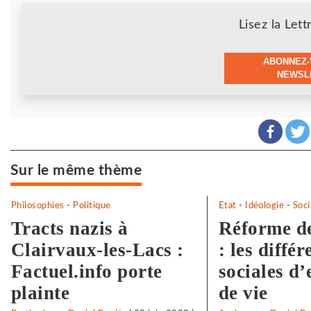
Newsletter
Lisez la Lett
ABONNEZ-
NEWSLE
Sur le même thème
Philosophies
-
Politique
Etat
-
Idéologie
-
Soci
Tracts nazis à
Réforme de
Clairvaux-les-Lacs :
: les diffé
Factuel.info porte
sociales d
plainte
de vie