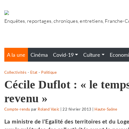
Accéder
au
contenu
Enquêtes, reportages, chroniques, entretiens, Franche-
A la une
Cinéma
Covid-19
Culture
Econom
Collectivités
-
Etat
-
Politique
Cécile Duflot : « le temps
revenu »
Compte-rendu
par
Roland Vasic
|
22 février 2013
|
Haute-Saône
La ministre de l'Egalité des territoires et du L