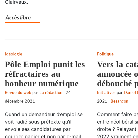
Clairvaux.
Accès libre
Separateur
Idéologie
Politique
Pôle Emploi punit les
Vers la ca
réfractaires au
annoncée 
bonheur numérique
débouché p
Revue du web
par
La rédaction
|
24
Initiatives
par
Daniel 
décembre 2021
2021
|
Besançon
Quand un demandeur d’emploi se
Comment faire ba
voit radié sous prétexte qu’il
entre néolibérali
envoie ses candidatures par
droite ? Relayant l
courrier papier et non par e-mail,
2022 vraiment en