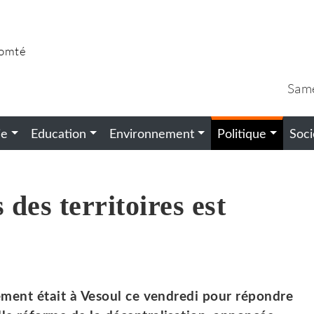
Comté
Sam
ie
Education
Environnement
Politique
Soci
 des territoires est
ogement était à Vesoul ce vendredi pour répondre