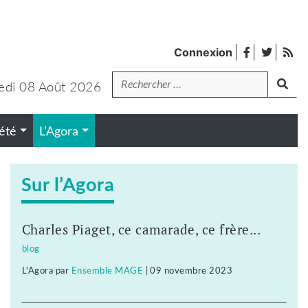
facebook
twitter
Fl
Connexion
de
Recherche
pub
edi 08 Août 2026
lanc
été
L’Agora
Sur l’Agora
Charles Piaget, ce camarade, ce frère...
blog
L'Agora
par
Ensemble MAGE
|
09 novembre 2023