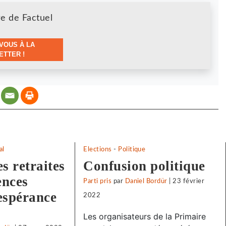
re de Factuel
VOUS À LA
TTER !
al
Elections
-
Politique
s retraites
Confusion politique
rences
Parti pris
par
Daniel Bordür
|
23 février
’espérance
2022
Les organisateurs de la Primaire