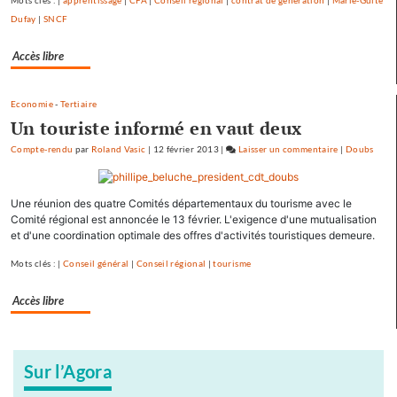
Mots clés : |
apprentissage
|
CFA
|
Conseil régional
|
contrat de génération
|
Marie-Guite
Conseil
Dufay
|
SNCF
régional
Accès libre
Economie
-
Tertiaire
Un touriste informé en vaut deux
Compte-rendu
par
Roland Vasic
|
12 février 2013
|
Laisser un commentaire
on
|
Doubs
L’opposition
vote
Une réunion des quatre Comités départementaux du tourisme avec le
la
Comité régional est annoncée le 13 février. L'exigence d'une mutualisation
plupart
et d'une coordination optimale des offres d'activités touristiques demeure.
des
dossiers
Mots clés : |
Conseil général
|
Conseil régional
|
tourisme
stratégiques
au
Accès libre
Conseil
régional
Sur l’Agora