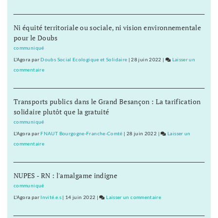
stratégiques
L’opposition
au
vote
Conseil
Ni équité territoriale ou sociale, ni vision environnementale
la
régional
pour le Doubs
plupart
des
communiqué
dossiers
L'Agora
par
Doubs Social Ecologique et Solidaire
|
28 juin 2022
|
Laisser un
stratégiques
commentaire
on
au
L’opposition
Conseil
vote
régional
Transports publics dans le Grand Besançon : La tarification
la
solidaire plutôt que la gratuité
plupart
des
communiqué
dossiers
L'Agora
par
FNAUT Bourgogne-Franche-Comté
|
28 juin 2022
|
Laisser un
stratégiques
commentaire
on
au
L’opposition
Conseil
vote
régional
NUPES - RN : l'amalgame indigne
la
plupart
communiqué
des
L'Agora
par
Invité.e.s
|
14 juin 2022
|
Laisser un commentaire
on
dossiers
L’opposition
stratégiques
vote