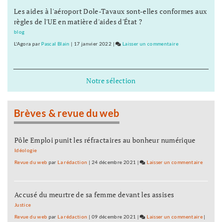
au
Les aides à l'aéroport Dole-Tavaux sont-elles conformes aux
la
Conseil
règles de l'UE en matière d'aides d'État ?
plupart
régional
des
blog
dossiers
L'Agora
par
Pascal Blain
|
17 janvier 2022
|
Laisser un commentaire
on
stratégiques
L’opposition
au
vote
Conseil
la
Notre sélection
régional
plupart
des
dossiers
Brèves & revue du web
stratégiques
au
Conseil
Pôle Emploi punit les réfractaires au bonheur numérique
régional
Idéologie
Revue du web
par
La rédaction
|
24 décembre 2021
|
Laisser un commentaire
on
L’oppos
vote
Accusé du meurtre de sa femme devant les assises
la
plupart
Justice
des
Revue du web
par
La rédaction
|
09 décembre 2021
|
Laisser un commentaire
on
|