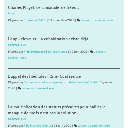
Charles Piaget, ce camarade, ce frère...
blog
L'Agora
par
Ensemble MAGE
|
09 novembre 2023
|
Laisser un commentaire
on
L’oppositi
vote
Loup - éleveurs : la cohabitation existe déjà
la
plupart
communiqué
des
L'Agora
par
FNE Bourgogne Franche-Comté
|
02 juin 2023
|
Laisser un
dossiers
commentaire
on
stratégiqu
L’opposition
au
vote
Conseil
L'appel des libellules - Ciné-Conférence
la
régional
plupart
L'Agora
par
Conservatoire botanique national de Franche-Comté
|
10 janvier
des
2023
|
Laisser un commentaire
on
dossiers
L’opposition
stratégiques
vote
La multiplication des statuts précaires pour pallier le
au
la
manque de profs n'est pas la solution
Conseil
plupart
régional
des
communiqué
dossiers
L'Agora
par
FSU Franche-Comté
|
28 juin 2022
|
Laisser un commentaire
on