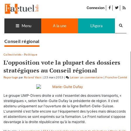
Accéder
facebook
twitter
Flu
au
Connexion
de
contenu
pub
Recherch
lance
Menu
A la une
L'Agora
Conseil régional
Collectivités
-
Politique
L’opposition vote la plupart des dossiers
stratégiques au Conseil régional
Reportage
par
Roland Vasic
|
23 mars 2013
|
Laisser un commentaire
on
|
Franche-Comté
L’opposition
vote
Le groupe UMP-Divers droite a voté l'essentiel des dossiers transports, «
la
stratégiques », selon Marie-Guite Dufay la présidente de région. Il s'est
plupart
abstenu uniquement sur l'ouverture de la ligne Belfort-Delle-Suisse.
des
L'unanimité s'est faite encore sur l'équipement des lycées mais désaccords
dossiers
et abstentions se sont exprimés sur la formation. Le Front national s'oppose
stratégiques
davantage à la droite républicaine qu'à la majorité.
au