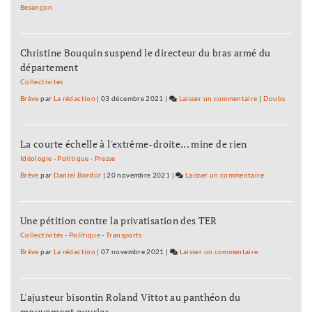
dossiers
Besançon
L’oppos
stratég
vote
au
la
Conseil
Christine Bouquin suspend le directeur du bras armé du
plupart
régiona
département
des
dossiers
Collectivités
stratég
Brève
par
La rédaction
|
03 décembre 2021
|
Laisser un commentaire
on
|
Doubs
au
L’opposition
Conseil
vote
régiona
La courte échelle à l'extrême-droite... mine de rien
la
plupart
Idéologie
-
Politique
-
Presse
des
Brève
par
Daniel Bordür
|
20 novembre 2021
|
Laisser un commentaire
on
dossiers
L’opposition
stratégiques
vote
au
Une pétition contre la privatisation des TER
la
Conseil
plupart
Collectivités
-
Politique
-
Transports
régional
des
Brève
par
La rédaction
|
07 novembre 2021
|
Laisser un commentaire
on
dossiers
L’opposition
stratégiques
vote
au
L'ajusteur bisontin Roland Vittot au panthéon du
la
Conseil
mouvement ouvrier
plupart