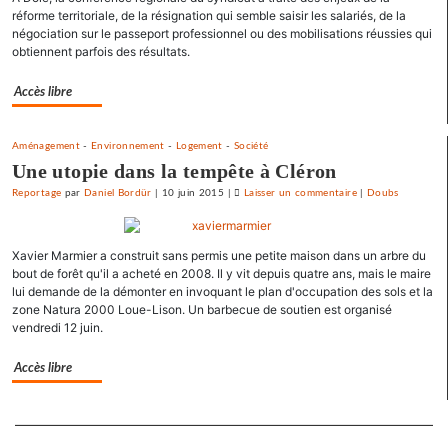
réforme territoriale, de la résignation qui semble saisir les salariés, de la
policier
négociation sur le passeport professionnel ou des mobilisations réussies qui
»
obtiennent parfois des résultats.
pour
le
Accès libre
SNJ
Aménagement
-
Environnement
-
Logement
-
Société
Une utopie dans la tempête à Cléron
Reportage
par
Daniel Bordür
|
10 juin 2015
|
Laisser un commentaire
on
|
Doubs
La
France
Xavier Marmier a construit sans permis une petite maison dans un arbre du
«
bout de forêt qu'il a acheté en 2008. Il y vit depuis quatre ans, mais le maire
état
lui demande de la démonter en invoquant le plan d'occupation des sols et la
policier
zone Natura 2000 Loue-Lison. Un barbecue de soutien est organisé
»
vendredi 12 juin.
pour
le
Accès libre
SNJ
Separateur