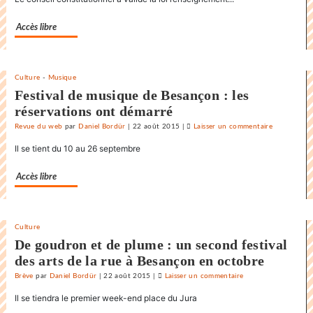
France
«
Accès libre
état
policier
»
Culture
-
Musique
pour
Festival de musique de Besançon : les
le
réservations ont démarré
SNJ
Revue du web
par
Daniel Bordür
|
22 août 2015
|
Laisser un commentaire
on
La
Il se tient du 10 au 26 septembre
France
«
Accès libre
état
policier
»
Culture
pour
De goudron et de plume : un second festival
le
des arts de la rue à Besançon en octobre
SNJ
Brève
par
Daniel Bordür
|
22 août 2015
|
Laisser un commentaire
on
La
Il se tiendra le premier week-end place du Jura
France