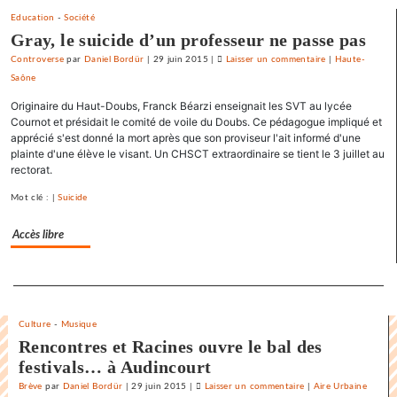
Education
-
Société
Gray, le suicide d’un professeur ne passe pas
Controverse
par
Daniel Bordür
|
29 juin 2015
|
Laisser un commentaire
on
|
Haute-
Saône
La
France
Originaire du Haut-Doubs, Franck Béarzi enseignait les SVT au lycée
«
Cournot et présidait le comité de voile du Doubs. Ce pédagogue impliqué et
état
apprécié s'est donné la mort après que son proviseur l'ait informé d'une
plainte d'une élève le visant. Un CHSCT extraordinaire se tient le 3 juillet au
policier
rectorat.
»
pour
Mot clé : |
Suicide
le
SNJ
Accès libre
Separateur
Culture
-
Musique
Rencontres et Racines ouvre le bal des
festivals… à Audincourt
Brève
par
Daniel Bordür
|
29 juin 2015
|
Laisser un commentaire
on
|
Aire Urbaine