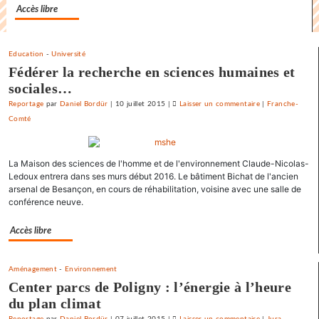
pour
Accès libre
le
SNJ
Education
-
Université
Fédérer la recherche en sciences humaines et
sociales…
Reportage
par
Daniel Bordür
|
10 juillet 2015
|
Laisser un commentaire
on
|
Franche-
Comté
La
France
«
La Maison des sciences de l'homme et de l'environnement Claude-Nicolas-
état
Ledoux entrera dans ses murs début 2016. Le bâtiment Bichat de l'ancien
policier
arsenal de Besançon, en cours de réhabilitation, voisine avec une salle de
»
conférence neuve.
pour
le
Accès libre
SNJ
Aménagement
-
Environnement
Center parcs de Poligny : l’énergie à l’heure
du plan climat
Reportage
par
Daniel Bordür
|
07 juillet 2015
|
Laisser un commentaire
on
|
Jura