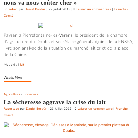
nous va nous coûter cher »
Entretien
par
Daniel Bordür
|
22 juillet 2015
|
Laisser un commentaire
on
|
Franche-
Comté
La
France
«
Paysan à Pierrefontaine-les-Varans, le président de la chambre
état
d'agriculture du Doubs et secrétaire général adjoint de la FNSEA,
policier
livre son analyse de la situation du marché laitier et de la place
»
de la Chine.
pour
le
Mot clé : |
lait
SNJ
Accès libre
Agriculture
-
Economie
La sécheresse aggrave la crise du lait
Reportage
par
Daniel Bordür
|
21 juillet 2015
|
Laisser un commentaire
on
|
Franche-
Comté
La
France
«
état