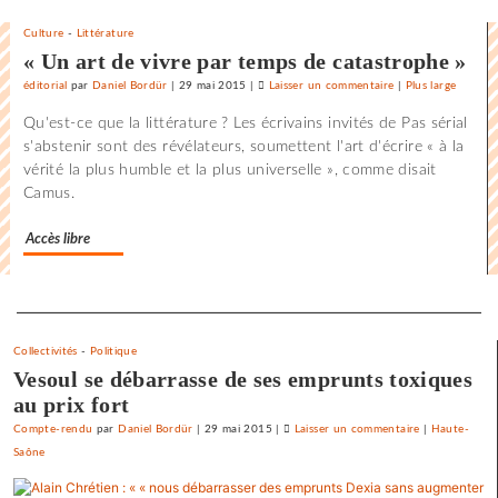
Culture
-
Littérature
« Un art de vivre par temps de catastrophe »
éditorial
par
Daniel Bordür
|
29 mai 2015
|
Laisser un commentaire
on
|
Plus large
La
Qu'est-ce que la littérature ? Les écrivains invités de Pas sérial
France
s'abstenir sont des révélateurs, soumettent l'art d'écrire « à la
«
vérité la plus humble et la plus universelle », comme disait
état
Camus.
policier
»
Accès libre
pour
le
SNJ
Separateur
Collectivités
-
Politique
Vesoul se débarrasse de ses emprunts toxiques
au prix fort
Compte-rendu
par
Daniel Bordür
|
29 mai 2015
|
Laisser un commentaire
on
|
Haute-
Saône
La
France