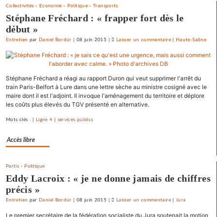
Collectivités
-
Economie
-
Politique
-
Transports
Stéphane Fréchard : « frapper fort dès le
début »
Entretien
par
Daniel Bordür
|
08 juin 2015
|
Laisser un commentaire
on
|
Haute-Saône
La
France
«
Stéphane Fréchard a réagi au rapport Duron qui veut supprimer l'arrêt du
état
train Paris-Belfort à Lure dans une lettre sèche au ministre cosigné avec le
policier
maire dont il est l'adjoint. Il invoque l'aménagement du territoire et déplore
»
les coûts plus élevés du TGV présenté en alternative.
pour
Mots clés : |
Ligne 4
|
services publics
le
SNJ
Accès libre
Partis
-
Politique
Eddy Lacroix : « je ne donne jamais de chiffres
précis »
Entretien
par
Daniel Bordür
|
08 juin 2015
|
Laisser un commentaire
on
|
Jura
La
Le premier secrétaire de la fédération socialiste du Jura soutenait la motion