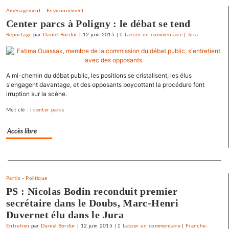
Aménagement
-
Environnement
Center parcs à Poligny : le débat se tend
Reportage
par
Daniel Bordür
|
12 juin 2015
|
Laisser un commentaire
on
|
Jura
La
France
«
A mi-chemin du débat public, les positions se cristalisent, les élus
état
s'engagent davantage, et des opposants boycottant la procédure font
policier
irruption sur la scène.
»
Mot clé : |
center parcs
pour
le
Accès libre
SNJ
Separateur
Partis
-
Politique
PS : Nicolas Bodin reconduit premier
secrétaire dans le Doubs, Marc-Henri
Duvernet élu dans le Jura
Entretien
par
Daniel Bordür
|
12 juin 2015
|
Laisser un commentaire
on
|
Franche-