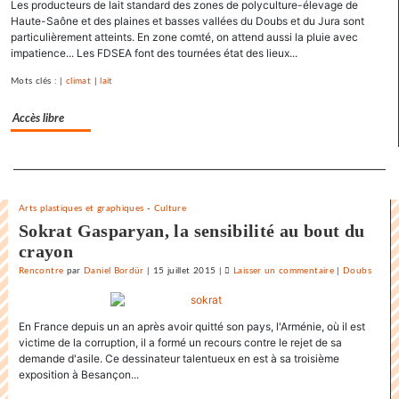
Les producteurs de lait standard des zones de polyculture-élevage de
policier
Haute-Saône et des plaines et basses vallées du Doubs et du Jura sont
»
particulièrement atteints. En zone comté, on attend aussi la pluie avec
pour
impatience... Les FDSEA font des tournées état des lieux...
le
Mots clés : |
climat
|
lait
SNJ
Accès libre
Separateur
Arts plastiques et graphiques
-
Culture
Sokrat Gasparyan, la sensibilité au bout du
crayon
Rencontre
par
Daniel Bordür
|
15 juillet 2015
|
Laisser un commentaire
on
|
Doubs
La
France
En France depuis un an après avoir quitté son pays, l'Arménie, où il est
«
victime de la corruption, il a formé un recours contre le rejet de sa
état
demande d'asile. Ce dessinateur talentueux en est à sa troisième
policier
exposition à Besançon...
»