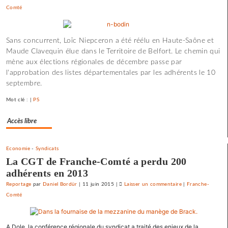
Comté
La
France
«
Sans concurrent, Loïc Niepceron a été réélu en Haute-Saône et
état
Maude Clavequin élue dans le Territoire de Belfort. Le chemin qui
policier
mène aux élections régionales de décembre passe par
»
l'approbation des listes départementales par les adhérents le 10
pour
septembre.
le
SNJ
Mot clé : |
PS
Accès libre
Economie
-
Syndicats
La CGT de Franche-Comté a perdu 200
adhérents en 2013
Reportage
par
Daniel Bordür
|
11 juin 2015
|
Laisser un commentaire
on
|
Franche-
Comté
La
France
«
A Dole, la conférence régionale du syndicat a traité des enjeux de la
état