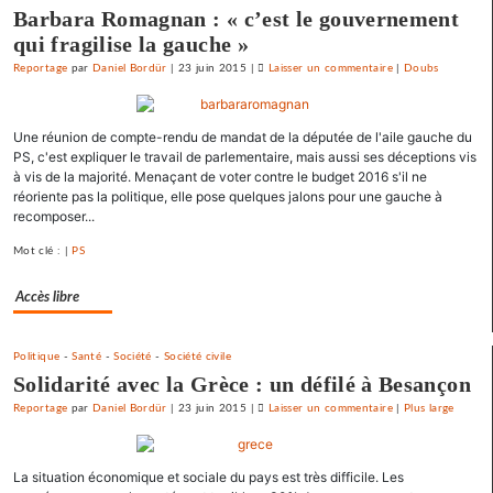
Barbara Romagnan : « c’est le gouvernement
qui fragilise la gauche »
Reportage
par
Daniel Bordür
|
23 juin 2015
|
Laisser un commentaire
on
|
Doubs
La
France
Une réunion de compte-rendu de mandat de la députée de l'aile gauche du
«
PS, c'est expliquer le travail de parlementaire, mais aussi ses déceptions vis
état
à vis de la majorité. Menaçant de voter contre le budget 2016 s'il ne
policier
réoriente pas la politique, elle pose quelques jalons pour une gauche à
»
recomposer...
pour
Mot clé : |
PS
le
SNJ
Accès libre
Politique
-
Santé
-
Société
-
Société civile
Solidarité avec la Grèce : un défilé à Besançon
Reportage
par
Daniel Bordür
|
23 juin 2015
|
Laisser un commentaire
on
|
Plus large
La
France
La situation économique et sociale du pays est très difficile. Les
«