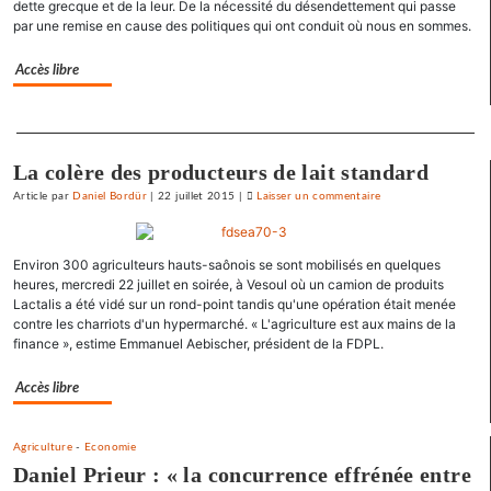
dette grecque et de la leur. De la nécessité du désendettement qui passe
«
par une remise en cause des politiques qui ont conduit où nous en sommes.
état
policier
Accès libre
»
pour
Separateur
le
SNJ
La colère des producteurs de lait standard
Article
par
Daniel Bordür
|
22 juillet 2015
|
Laisser un commentaire
on
La
France
Environ 300 agriculteurs hauts-saônois se sont mobilisés en quelques
«
heures, mercredi 22 juillet en soirée, à Vesoul où un camion de produits
état
Lactalis a été vidé sur un rond-point tandis qu'une opération était menée
policier
contre les charriots d'un hypermarché. « L'agriculture est aux mains de la
»
finance », estime Emmanuel Aebischer, président de la FDPL.
pour
le
Accès libre
SNJ
Agriculture
-
Economie
Daniel Prieur : « la concurrence effrénée entre