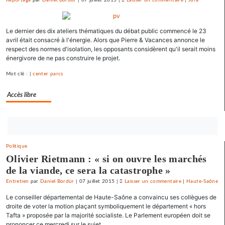
La
France
Le dernier des dix ateliers thématiques du débat public commencé le 23
«
avril était consacré à l'énergie. Alors que Pierre & Vacances annonce le
état
respect des normes d'isolation, les opposants considèrent qu'il serait moins
policier
énergivore de ne pas construire le projet.
»
pour
Mot clé : |
center parcs
le
Accès libre
SNJ
Bouton
abonnez-
Politique
vous
Olivier Rietmann : « si on ouvre les marchés
maintenant
de la viande, ce sera la catastrophe »
Entretien
par
Daniel Bordür
|
07 juillet 2015
|
Laisser un commentaire
on
|
Haute-Saône
La
Le conseiller départemental de Haute-Saône a convaincu ses collègues de
France
droite de voter la motion plaçant symboliquement le département « hors
«
Tafta » proposée par la majorité socialiste. Le Parlement européen doit se
prononcer ce mercredi sur le sujet...
état