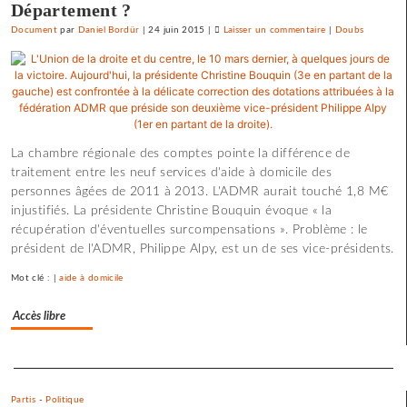
Département ?
Document
par
Daniel Bordür
|
24 juin 2015
|
Laisser un commentaire
on
|
Doubs
La
France
«
état
policier
»
La chambre régionale des comptes pointe la différence de
pour
traitement entre les neuf services d'aide à domicile des
le
personnes âgées de 2011 à 2013. L'ADMR aurait touché 1,8 M€
SNJ
injustifiés. La présidente Christine Bouquin évoque « la
récupération d'éventuelles surcompensations ». Problème : le
président de l'ADMR, Philippe Alpy, est un de ses vice-présidents.
Mot clé : |
aide à domicile
Accès libre
Separateur
Partis
-
Politique