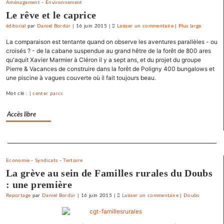
Aménagement
-
Environnement
Le rêve et le caprice
éditorial
par
Daniel Bordür
|
16 juin 2015
|
Laisser un commentaire
on
|
Plus large
La
La comparaison est tentante quand on observe les aventures parallèles - ou
France
croisés ? - de la cabane suspendue au grand hêtre de la forêt de 800 ares
«
qu'aquit Xavier Marmier à Cléron il y a sept ans, et du projet du groupe
Pierre & Vacances de construire dans la forêt de Poligny 400 bungalows et
état
une piscine à vagues couverte où il fait toujours beau.
policier
»
Mot clé : |
center parcs
pour
le
Accès libre
SNJ
Separateur
Economie
-
Syndicats
-
Tertiaire
La grève au sein de Familles rurales du Doubs
: une première
Reportage
par
Daniel Bordür
|
16 juin 2015
|
Laisser un commentaire
on
|
Doubs
La
France