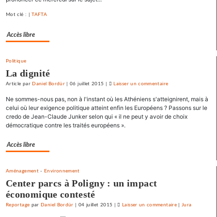
policier
Mot clé : |
TAFTA
»
pour
Accès libre
le
SNJ
Politique
La dignité
Article
par
Daniel Bordür
|
06 juillet 2015
|
Laisser un commentaire
on
La
Ne sommes-nous pas, non à l'instant où les Athéniens s'atteignirent, mais à
France
celui où leur exigence politique atteint enfin les Européens ? Passons sur le
«
credo de Jean-Claude Junker selon qui « il ne peut y avoir de choix
démocratique contre les traités européens ».
état
policier
Accès libre
»
pour
le
Aménagement
-
Environnement
SNJ
Center parcs à Poligny : un impact
économique contesté
Reportage
par
Daniel Bordür
|
04 juillet 2015
|
Laisser un commentaire
on
|
Jura
La