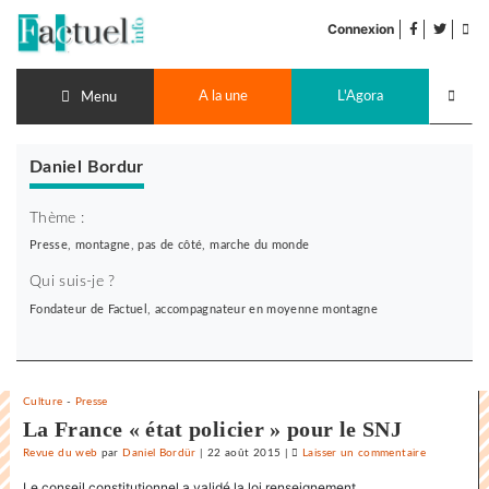
Accéder
facebook
twitter
Flu
au
Connexion
de
contenu
pub
Recherch
A la une
L'Agora
lancer
Menu
Daniel Bordur
Thème :
Presse, montagne, pas de côté, marche du monde
Qui suis-je ?
Fondateur de Factuel, accompagnateur en moyenne montagne
Culture
-
Presse
La France « état policier » pour le SNJ
Revue du web
par
Daniel Bordür
|
22 août 2015
|
Laisser un commentaire
on
La
Le conseil constitutionnel a validé la loi renseignement...