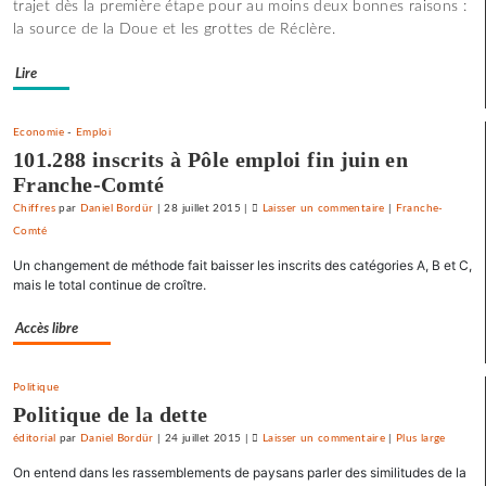
trajet dès la première étape pour au moins deux bonnes raisons :
policier
la source de la Doue et les grottes de Réclère.
»
pour
Lire
le
SNJ
Economie
-
Emploi
101.288 inscrits à Pôle emploi fin juin en
Franche-Comté
Chiffres
par
Daniel Bordür
|
28 juillet 2015
|
Laisser un commentaire
on
|
Franche-
Comté
La
France
Un changement de méthode fait baisser les inscrits des catégories A, B et C,
«
mais le total continue de croître.
état
policier
Accès libre
»
pour
Politique
le
Politique de la dette
SNJ
éditorial
par
Daniel Bordür
|
24 juillet 2015
|
Laisser un commentaire
on
|
Plus large
La
On entend dans les rassemblements de paysans parler des similitudes de la
France