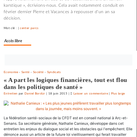
karstique », écrivions-nous. Cela avait notamment conduit en
février dernier Pierre et Vacances à repousser d'un an sa
décision.
Mot clé : |
center parcs
Accès libre
Bouton
abonnez-
Economie
-
Santé
-
Société
-
Syndicats
vous
« A part les logiques financières, tout est flou
maintenant
dans les politiques de santé »
Entretien
par
Daniel Bordür
|
18 juin 2015
|
Laisser un commentaire
on
|
Plus large
La
France
«
La fédération santé-sociaux de la CFDT est en conseil national à Arc-et-
état
Senans. Sa secrétaire générale, Nathalie Canieux, développe dans cet
policier
entretien les enjeux du dialogue social et les obstacles qui l'empêchent. Elle
»
dénonce aussi un article de la future loi vieillissement qui ferait travailler