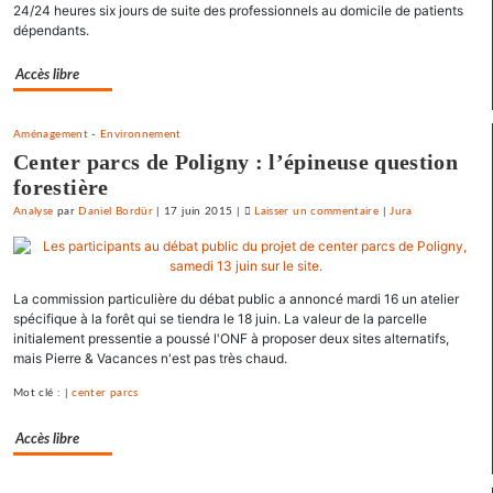
pour
24/24 heures six jours de suite des professionnels au domicile de patients
dépendants.
le
SNJ
Accès libre
Aménagement
-
Environnement
Center parcs de Poligny : l’épineuse question
forestière
Analyse
par
Daniel Bordür
|
17 juin 2015
|
Laisser un commentaire
on
|
Jura
La
France
«
La commission particulière du débat public a annoncé mardi 16 un atelier
état
spécifique à la forêt qui se tiendra le 18 juin. La valeur de la parcelle
policier
initialement pressentie a poussé l'ONF à proposer deux sites alternatifs,
»
mais Pierre & Vacances n'est pas très chaud.
pour
Mot clé : |
center parcs
le
SNJ
Accès libre