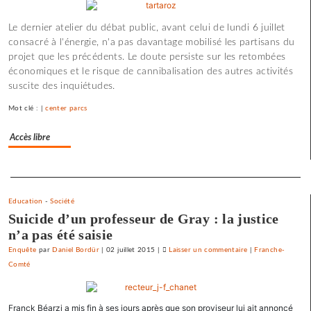
France
Le dernier atelier du débat public, avant celui de lundi 6 juillet
«
consacré à l'énergie, n'a pas davantage mobilisé les partisans du
état
projet que les précédents. Le doute persiste sur les retombées
policier
économiques et le risque de cannibalisation des autres activités
»
suscite des inquiétudes.
pour
le
Mot clé : |
center parcs
SNJ
Accès libre
Separateur
Education
-
Société
Suicide d’un professeur de Gray : la justice
n’a pas été saisie
Enquête
par
Daniel Bordür
|
02 juillet 2015
|
Laisser un commentaire
on
|
Franche-
Comté
La
France
«
Franck Béarzi a mis fin à ses jours après que son proviseur lui ait annoncé
état