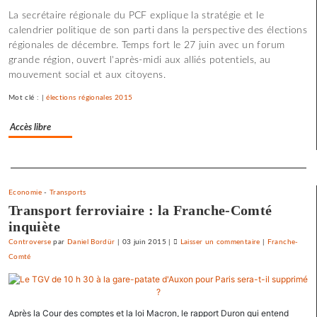
La secrétaire régionale du PCF explique la stratégie et le
état
calendrier politique de son parti dans la perspective des élections
policier
régionales de décembre. Temps fort le 27 juin avec un forum
»
grande région, ouvert l'après-midi aux alliés potentiels, au
pour
mouvement social et aux citoyens.
le
SNJ
Mot clé : |
élections régionales 2015
Accès libre
Separateur
Economie
-
Transports
Transport ferroviaire : la Franche-Comté
inquiète
Controverse
par
Daniel Bordür
|
03 juin 2015
|
Laisser un commentaire
on
|
Franche-
Comté
La
France
«
état
Après la Cour des comptes et la loi Macron, le rapport Duron qui entend
policier