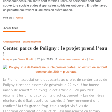
conséquences sur la santé sont terribles : 30% de personnes sont sans
état
couverture sociale et des dispensaires solidaires ont ouvert. Entretien avec
policier
un pédiatre qui revient d'une mission d'évaluation.
»
pour
Mot clé : |
Grèce
le
Accès libre
SNJ
Aménagement
-
Environnement
Center parcs de Poligny : le projet prend l’eau
!
Analyse
par
Daniel Bordür
|
20 juin 2015
|
Laisser un commentaire
on
|
Jura
La
France
«
Le Pic noir, association d'opposants au projet de center parcs de
état
Poligny, tient son assemblée générale le 22 avril. Une bonne
policier
raison de remettre en exergue cet article du 20 juin 2015
»
résumant les principaux points d'achoppement. « Les dernières
pour
réunions du débat public consacrées à l'environnement ont
le
confirmé la très grande fragilité du projet vis à vis de
SNJ
l'approvisionnement en eau et de l'assainissement en terrain