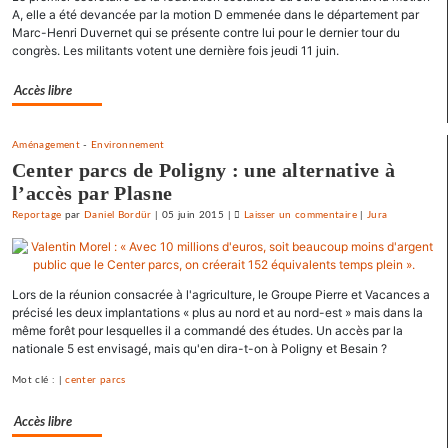
France
A, elle a été devancée par la motion D emmenée dans le département par
«
Marc-Henri Duvernet qui se présente contre lui pour le dernier tour du
congrès. Les militants votent une dernière fois jeudi 11 juin.
état
policier
Accès libre
»
pour
le
Aménagement
-
Environnement
SNJ
Center parcs de Poligny : une alternative à
l’accès par Plasne
Reportage
par
Daniel Bordür
|
05 juin 2015
|
Laisser un commentaire
on
|
Jura
La
France
«
Lors de la réunion consacrée à l'agriculture, le Groupe Pierre et Vacances a
état
précisé les deux implantations « plus au nord et au nord-est » mais dans la
policier
même forêt pour lesquelles il a commandé des études. Un accès par la
»
nationale 5 est envisagé, mais qu'en dira-t-on à Poligny et Besain ?
pour
Mot clé : |
center parcs
le
SNJ
Accès libre