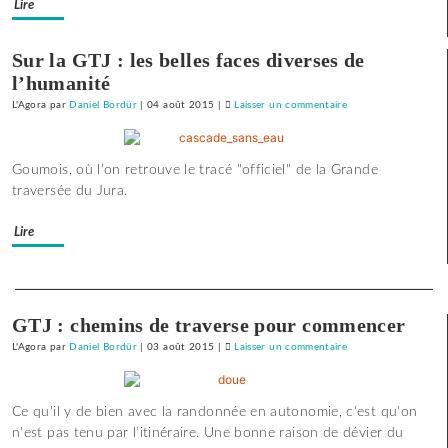
Lire
»
pour
le
Sur la GTJ : les belles faces diverses de
SNJ
l’humanité
L'Agora
par
Daniel Bordür
|
04 août 2015
|
Laisser un commentaire
on
La
France
Goumois, où l'on retrouve le tracé "officiel" de la Grande
«
traversée du Jura.
état
policier
Lire
»
pour
le
Separateur
SNJ
GTJ : chemins de traverse pour commencer
L'Agora
par
Daniel Bordür
|
03 août 2015
|
Laisser un commentaire
on
La
France
Ce qu'il y de bien avec la randonnée en autonomie, c'est qu'on
«
n'est pas tenu par l'itinéraire. Une bonne raison de dévier du
état