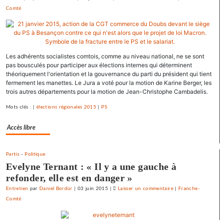
Comté
La
France
«
état
policier
Les adhérents socialistes comtois, comme au niveau national, ne se sont
»
pas bousculés pour participer aux élections internes qui déterminent
pour
théoriquement l'orientation et la gouvernance du parti du président qui tient
le
fermement les manettes. Le Jura a voté pour la motion de Karine Berger, les
trois autres départements pour la motion de Jean-Christophe Cambadelis.
SNJ
Mots clés : |
élections régionales 2015
|
PS
Accès libre
Partis
-
Politique
Evelyne Ternant : « Il y a une gauche à
refonder, elle est en danger »
Entretien
par
Daniel Bordür
|
03 juin 2015
|
Laisser un commentaire
on
|
Franche-
Comté
La
France
«