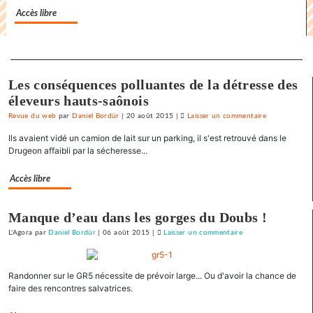
«
Accès libre
état
policier
»
Separateur
pour
Les conséquences polluantes de la détresse des
le
SNJ
éleveurs hauts-saônois
Revue du web
par
Daniel Bordür
|
20 août 2015
|
Laisser un commentaire
on
La
Ils avaient vidé un camion de lait sur un parking, il s'est retrouvé dans le
France
Drugeon affaibli par la sécheresse...
«
état
Accès libre
policier
»
Manque d’eau dans les gorges du Doubs !
pour
L'Agora
par
Daniel Bordür
|
06 août 2015
|
Laisser un commentaire
on
le
La
SNJ
France
Randonner sur le GR5 nécessite de prévoir large... Ou d'avoir la chance de
«
faire des rencontres salvatrices.
état
policier