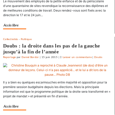
Le mouvement des employés de la petite enfance et de du périscolaire
«
d'une quarantaine de sites revendique la reconnaissance des diplômes et
état
de meilleures conditions de travail. Deux rendez-vous sont fixés avec la
policier
direction le 17 et le 24 juin...
»
pour
Accès libre
le
SNJ
Collectivités
-
Politique
Doubs : la droite dans les pas de la gauche
jusqu’à la fin de l’année
Reportage
par
Daniel Bordür
|
15 juin 2015
|
Laisser un commentaire
on
|
Doubs
La
France
«
état
Il y a bien eu quelques escarmouches entre majorité et opposition pour la
policier
première session budgétaire depuis les élections. Mais la principale
»
information est que le programme politique de la droite sera transformé en «
pour
projet de mandat » et présenté en fin d'année.
le
SNJ
Accès libre