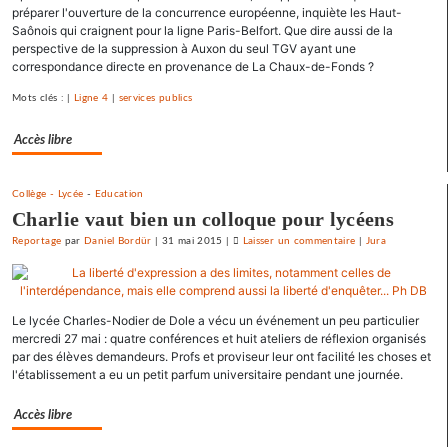
préparer l'ouverture de la concurrence européenne, inquiète les Haut-
»
Saônois qui craignent pour la ligne Paris-Belfort. Que dire aussi de la
pour
perspective de la suppression à Auxon du seul TGV ayant une
le
correspondance directe en provenance de La Chaux-de-Fonds ?
SNJ
Mots clés : |
Ligne 4
|
services publics
Accès libre
Collège - Lycée
-
Education
Charlie vaut bien un colloque pour lycéens
Reportage
par
Daniel Bordür
|
31 mai 2015
|
Laisser un commentaire
on
|
Jura
La
France
«
Le lycée Charles-Nodier de Dole a vécu un événement un peu particulier
état
mercredi 27 mai : quatre conférences et huit ateliers de réflexion organisés
policier
par des élèves demandeurs. Profs et proviseur leur ont facilité les choses et
»
l'établissement a eu un petit parfum universitaire pendant une journée.
pour
le
Accès libre
SNJ