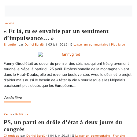
Bouton
abonnez-
Société
vous
« Et là, tu es envahie par un sentiment
maintenant
d’impuissance… »
Entretien
par
Daniel Bordür
|
05 juin 2015
|
Laisser un commentaire
on
|
Plus large
La
France
Fanny Girod était au coeur du premier des séismes qui ont très gravement
«
touché le Népal à partir du 25 avril. Professionnelle de la montagne vivant
état
dans le Haut-Doubs, elle est revenue bouleversée. Avec le désir et le projet
policier
d'aider mais aussi le besoin de « fêter la vie » pour lesquels les Népalais
»
paraissent plus doués que les Européens...
pour
le
Accès libre
SNJ
Partis
-
Politique
PS, un parti en drôle d’état à deux jours du
congrès
Chronique
par
Daniel Bordür
|
04 juin 2015
|
Laisser un commentaire
on
|
Franche-