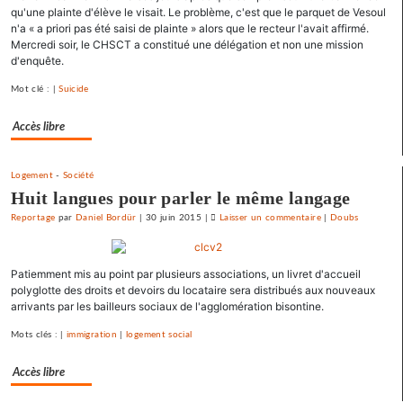
qu'une plainte d'élève le visait. Le problème, c'est que le parquet de Vesoul
policier
n'a « a priori pas été saisi de plainte » alors que le recteur l'avait affirmé.
»
Mercredi soir, le CHSCT a constitué une délégation et non une mission
pour
d'enquête.
le
Mot clé : |
Suicide
SNJ
Accès libre
Logement
-
Société
Huit langues pour parler le même langage
Reportage
par
Daniel Bordür
|
30 juin 2015
|
Laisser un commentaire
on
|
Doubs
La
France
Patiemment mis au point par plusieurs associations, un livret d'accueil
«
polyglotte des droits et devoirs du locataire sera distribués aux nouveaux
état
arrivants par les bailleurs sociaux de l'agglomération bisontine.
policier
»
Mots clés : |
immigration
|
logement social
pour
le
Accès libre
SNJ