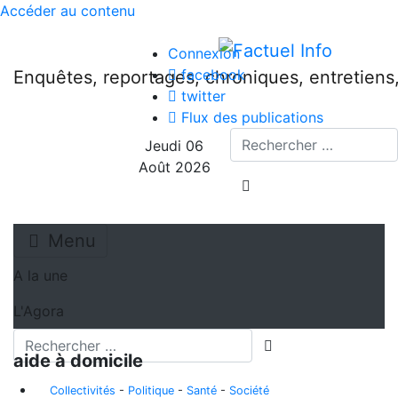
Accéder au contenu
Connexion
facebook
Enquêtes, reportages, chroniques, entretien
twitter
Flux des publications
Recherche
Jeudi 06
Août 2026
lancer la recherche
Menu
A la une
L'Agora
Recherche
lancer la recherch
aide à domicile
Collectivités
-
Politique
-
Santé
-
Société