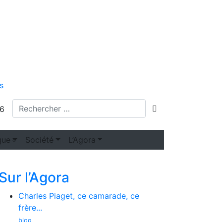
s
echerche
lancer la recherc
26
que
Société
L’Agora
Sur l’Agora
Charles Piaget, ce camarade, ce
frère...
blog