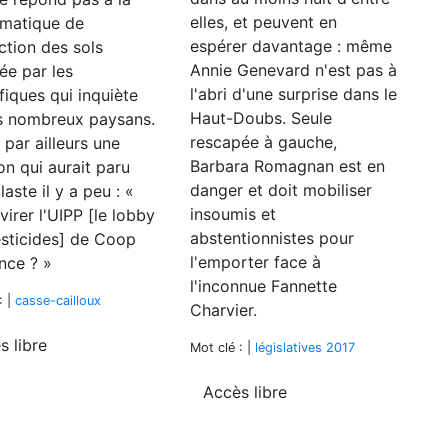
elles, et peuvent en
ématique de
espérer davantage : même
ction des sols
Annie Genevard n'est pas à
ée par les
l'abri d'une surprise dans le
ifiques qui inquiète
Haut-Doubs. Seule
s nombreux paysans.
rescapée à gauche,
 par ailleurs une
Barbara Romagnan est en
on qui aurait paru
danger et doit mobiliser
aste il y a peu : «
insoumis et
 virer l'UIPP [le lobby
abstentionnistes pour
sticides] de Coop
l'emporter face à
nce ? »
l'inconnue Fannette
: |
casse-cailloux
Charvier.
s libre
Mot clé : |
législatives 2017
Accès libre