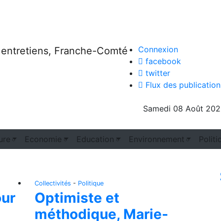
Connexion
 entretiens, Franche-Comté
facebook
twitter
Flux des publication
R
Samedi 08 Août 20
ure
Economie
Education
Environnement
Politi
Collectivités
-
Politique
our
Optimiste et
méthodique, Marie-