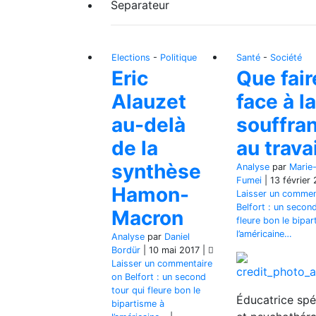
Separateur
Elections
-
Politique
Santé
-
Société
Eric
Que fair
Alauzet
face à la
au-delà
souffra
de la
au travai
synthèse
Analyse
par
Marie
Fumei
|
13 février
Hamon-
Laisser un commen
Belfort : un second
Macron
fleure bon le bipar
l’américaine…
Analyse
par
Daniel
Bordür
|
10 mai 2017
|
Laisser un commentaire
on Belfort : un second
tour qui fleure bon le
Éducatrice spé
bipartisme à