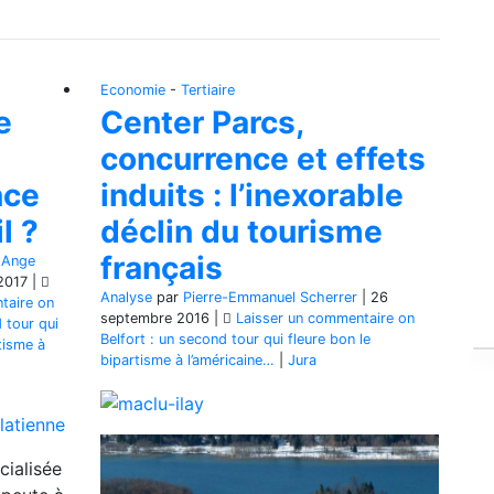
Economie
-
Tertiaire
e
Center Parcs,
concurrence et effets
nce
induits : l’inexorable
l ?
déclin du tourisme
français
-Ange
 2017
|
Analyse
par
Pierre-Emmanuel Scherrer
|
26
taire
on
septembre 2016
|
Laisser un commentaire
on
 tour qui
Belfort : un second tour qui fleure bon le
tisme à
bipartisme à l’américaine…
|
Jura
cialisée