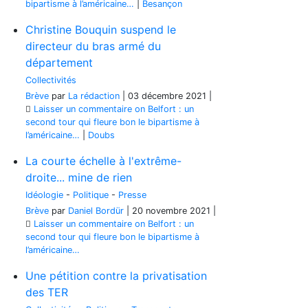
bipartisme à l’américaine…
|
Besançon
Christine Bouquin suspend le
directeur du bras armé du
département
Collectivités
Brève
par
La rédaction
|
03 décembre 2021
|
Laisser un commentaire
on Belfort : un
second tour qui fleure bon le bipartisme à
l’américaine…
|
Doubs
La courte échelle à l'extrême-
droite... mine de rien
Idéologie
-
Politique
-
Presse
Brève
par
Daniel Bordür
|
20 novembre 2021
|
Laisser un commentaire
on Belfort : un
second tour qui fleure bon le bipartisme à
l’américaine…
Une pétition contre la privatisation
des TER