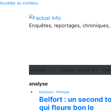
Accéder au contenu
Enquêtes, reportages, chroniques,
A la une
Cinéma
Covid-19
Cult
analyse
Elections
-
Politique
Belfort : un second t
qui fleure bon le