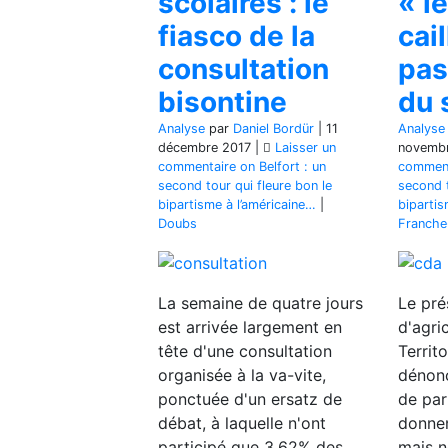
scolaires : le
« l
fiasco de la
cai
consultation
pas
bisontine
du 
Analyse
par
Daniel Bordür
|
11
Analyse
décembre 2017
|
Laisser un
novemb
commentaire
on Belfort : un
comment
second tour qui fleure bon le
second t
bipartisme à l’américaine…
|
bipartis
Doubs
Franch
La semaine de quatre jours
Le pré
est arrivée largement en
d'agri
tête d'une consultation
Territ
organisée à la va-vite,
dénonc
ponctuée d'un ersatz de
de par
débat, à laquelle n'ont
donnen
participé que 3,62% des
mais n