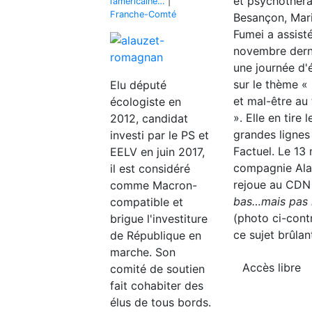
et psychothér
l’américaine…
|
Franche-Comté
Besançon, Mar
Fumei a assist
novembre dern
une journée d'
sur le thème « 
Elu député
et mal-être au 
écologiste en
». Elle en tire l
2012, candidat
grandes lignes
investi par le PS et
Factuel. Le 13 
EELV en juin 2017,
compagnie Ala
il est considéré
rejoue au CD
comme Macron-
bas…mais pas i
compatible et
(photo ci-cont
brigue l'investiture
ce sujet brûlan
de République en
marche. Son
Accès libre
comité de soutien
fait cohabiter des
élus de tous bords.