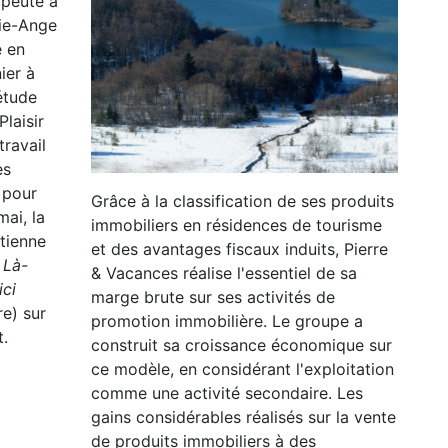
apeute à
ie-Ange
é en
ier à
étude
Plaisir
travail
es
 pour
Grâce à la classification de ses produits
mai, la
immobiliers en résidences de tourisme
tienne
et des avantages fiscaux induits, Pierre
N
Là-
& Vacances réalise l'essentiel de sa
ci
marge brute sur ses activités de
re) sur
promotion immobilière. Le groupe a
t.
construit sa croissance économique sur
ce modèle, en considérant l'exploitation
comme une activité secondaire. Les
gains considérables réalisés sur la vente
de produits immobiliers à des