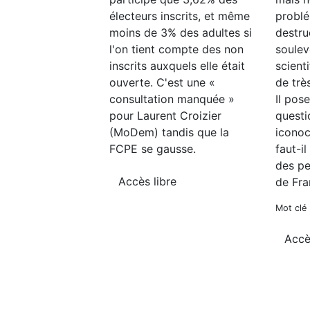
électeurs inscrits, et même
probl
moins de 3% des adultes si
destru
l'on tient compte des non
soulev
inscrits auxquels elle était
scient
ouverte. C'est une «
de trè
consultation manquée »
Il pose
pour Laurent Croizier
questi
(MoDem) tandis que la
iconocl
FCPE se gausse.
faut-il
des pe
Accès libre
de Fra
Mot clé 
Accè