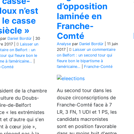
e casse-
d’opposition
lloux n’est
laminée en
 le casse
Franche-
siècle »
Comté
par
Daniel Bordür
|
30
Analyse
par
Daniel Bordür
|
11 juin
re 2017
|
Laisser un
2017
|
Laisser un commentaire
aire
on Belfort : un
on Belfort : un second tour qui
our qui fleure bon le
fleure bon le bipartisme à
me à l’américaine…
|
l’américaine…
|
Franche-Comté
e-Comté
Au second tour dans les
sident de la chambre
douze circonscriptions de
culture du Doubs-
Franche-Comté face à 7
oire-de-Belfort
LR, 3 FN, 1 UDI et 1 PS, les
e « les extrémistes
candidats macronistes
t et d'autre qui s'en
sont en position favorable
t à cœur joie »,
dans au moins huit d'entre
e répond pas à la