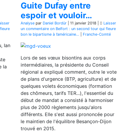
Guite Dufay entre
espoir et vouloir…
aisser
Analyse
par
Daniel Bordür
|
11 janvier 2018
|
Laisser
fleure
un commentaire
on Belfort : un second tour qui fleure
bon le bipartisme à l’américaine…
|
Franche-Comté
, Ian
Lors de ses vœux bisontins aux corps
ste
intermédiaires, la présidente du Conseil
e la
régional a expliqué comment, outre le vote
de plans d'urgence (BTP, agriculture) et de
quelques volets économiques (formation
des chômeurs, tarifs TER...), l'essentiel du
début de mandat a consisté à harmoniser
plus de 2000 règlements jusqu'alors
différents. Elle s'est aussi prononcée pour
le maintien de l'équilibre Besançon-Dijon
trouvé en 2015.