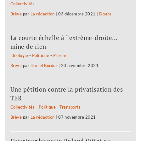
Collectivités
Brève
par
La rédaction
|
03 décembre 2021
|
Doubs
La courte échelle à l'extrême-droite...
mine de rien
Idéologie
-
Politique
-
Presse
Brève
par
Daniel Bordür
|
20 novembre 2021
Une pétition contre la privatisation des
TER
Collectivités
-
Politique
-
Transports
Brève
par
La rédaction
|
07 novembre 2021
L'ajusteur bisontin Roland Vittot au