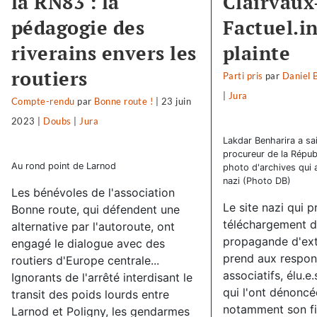
la RN83 : la
Clairvaux-
pédagogie des
Factuel.i
riverains envers les
plainte
routiers
Parti pris
par
Daniel 
|
Jura
Compte-rendu
par
Bonne route !
|
23 juin
2023
|
Doubs
|
Jura
Lakdar Benharira a sais
procureur de la Républ
Au rond point de Larnod
photo d'archives qui a
nazi (Photo DB)
Les bénévoles de l'association
Le site nazi qui 
Bonne route, qui défendent une
téléchargement d
alternative par l'autoroute, ont
propagande d'ext
engagé le dialogue avec des
prend aux respon
routiers d'Europe centrale...
associatifs, élu.e.
Ignorants de l'arrêté interdisant le
qui l'ont dénoncée
transit des poids lourds entre
notamment son fie
Larnod et Poligny, les gendarmes