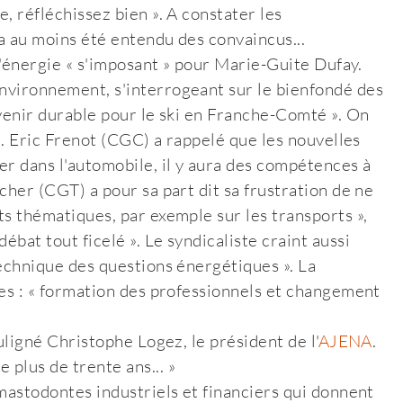
e, réfléchissez bien ». A constater les
 a au moins été entendu des convaincus...
c l'énergie « s'imposant » pour Marie-Guite Dufay.
Environnement, s'interrogeant sur le bienfondé des
'avenir durable pour le ski en Franche-Comté ». On
ial. Eric Frenot (CGC) a rappelé que les nouvelles
mer dans l'automobile, il y aura des compétences à
icher (CGT) a pour sa part dit sa frustration de ne
ats thématiques, par exemple sur les transports »,
ébat tout ficelé ». Le syndicaliste craint aussi
 technique des questions énergétiques ». La
tres : « formation des professionnels et changement
ouligné Christophe Logez, le président de l'
AJENA
.
 plus de trente ans... »
 mastodontes industriels et financiers qui donnent