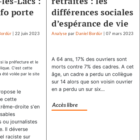
les-Lacs :
retraites : les
nfo porte
différences sociales
d’espérance de vie
Bordür
|
22 juin 2023
Analyse
par
Daniel Bordür
|
07 mars 2023
A 64 ans, 17% des ouvriers sont
i la préfecture et le
morts contre 7% des cadres. A cet
ique. C'est cette
âge, un cadre a perdu un collègue
 été volée par le site
sur 14 alors que son voisin ouvrier
en a perdu un sur six...
propose le
e cette
Accès libre
rême-droite s'en
sables
s ou journalistes
. Il déverse
l raciste sur