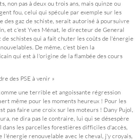
ts, non pas à deux ou trois ans, mais quinze ou
gent fou, celui qui spécule par exemple sur les
e des gaz de schiste, serait autorisé à poursuivre
in, et c'est Yves Ménat, le directeur de General
az de schistes qui a fait chuter les coûts de l'énergie
enouvelables. De même, c'est bien la
ain qui est à l'origine de la flambée des cours
dre des PSE à venir »
 comme une terrible et angoissante régression
en sert même pour les moments heureux ! Pour les
st pas faire une croix sur les moteurs ! Dany Pujol,
ra, ne dira pas le contraire, lui qui se désespère
dans les parcelles forestières difficiles d'accès,
e l'énergie renouvelable avec le cheval, j'y croyais,