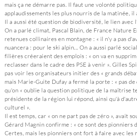
mais ça ne démarre pas. Il faut une volonté politiqu
applaudissements les plus nourris de la matinée, il
Il a aussi été question de biodiversité, le lien ave
On a parlé climat, Pascal Blain, de France Nature 
retenues collinaires en montagne : « il n'y a pas d
nuancera : pour le ski alpin... On a aussi parlé soc
filières créeraient des emplois : « on va en suppri
reclasser dans le cadre des PSE à venir ». Gilles Sp
pas voir les organisateurs initier des « grands déb
mais Marie-Guite Dufay a fermé la porte : « pas de d
qu'on « oublie la question politique de la maîtrise
présidente de la région lui répond, ainsi qu'à d'au
culturel ».
Il est temps, car « on ne part pas de zéro », avait s
Gérard Magnin confirme : « ce sont des pionniers de
Certes, mais les pionniers ont fort à faire avec les