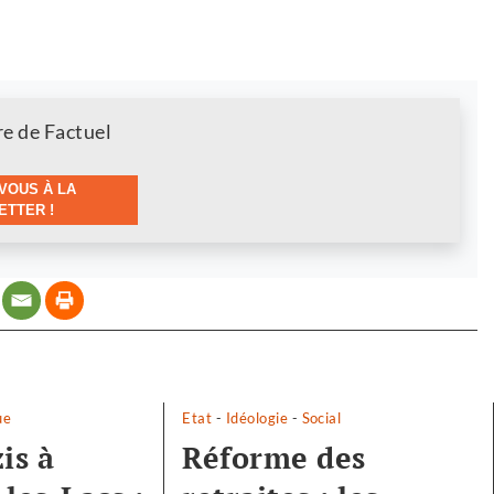
re de Factuel
VOUS À LA
TTER !
ue
Etat
-
Idéologie
-
Social
is à
Réforme des