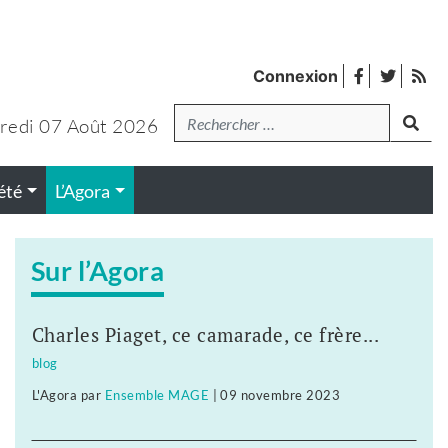
facebook
twitter
Fl
Connexion
de
Recherche
lanc
pub
redi 07 Août 2026
été
L’Agora
Sur l’Agora
Charles Piaget, ce camarade, ce frère...
blog
L'Agora
par
Ensemble MAGE
|
09 novembre 2023