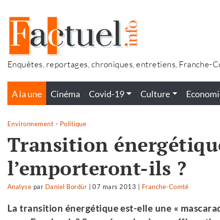
Accéder
au
contenu
Enquêtes, reportages, chroniques, entretiens, Franche-
A la une
Cinéma
Covid-19
Culture
Economi
Environnement
-
Politique
Transition énergétique
l’emporteront-ils ?
Analyse
par
Daniel Bordür
|
07 mars 2013
|
Franche-Comté
La transition énergétique est-elle une « mascara