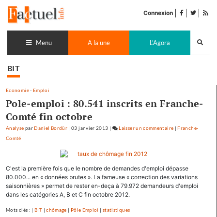
Accéder
facebook
twitter
Flu
au
Connexion
de
contenu
pub
Recherch
lance
Menu
A la une
L'Agora
BIT
Economie
-
Emploi
Pole-emploi : 80.541 inscrits en Franche-
Comté fin octobre
Analyse
par
Daniel Bordür
|
03 janvier 2013
|
Laisser un commentaire
on
|
Franche-
Comté
Pole-
emploi
:
C'est la première fois que le nombre de demandes d'emploi dépasse
80.541
80.000... en « données brutes ». La fameuse « correction des variations
inscrits
saisonnières » permet de rester en-deça à 79.972 demandeurs d'emploi
en
dans les catégories A, B et C fin octobre 2012.
Franche-
Comté
Mots clés : |
BIT
|
chômage
|
Pôle Emploi
|
statistiques