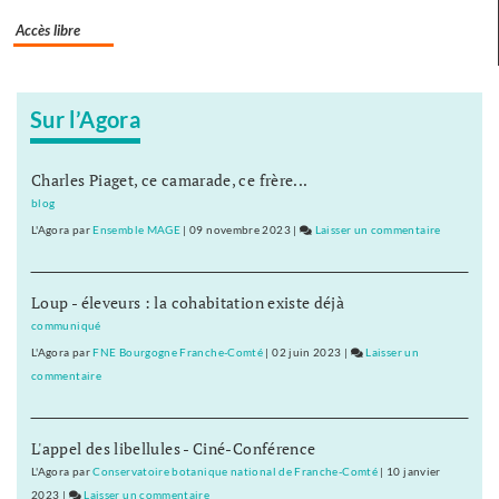
fin
Accès libre
octobre
Sur l’Agora
Charles Piaget, ce camarade, ce frère...
blog
L'Agora
par
Ensemble MAGE
|
09 novembre 2023
|
Laisser un commentaire
on
Pole-
emploi
Loup - éleveurs : la cohabitation existe déjà
:
80.541
communiqué
inscrits
L'Agora
par
FNE Bourgogne Franche-Comté
|
02 juin 2023
|
Laisser un
en
commentaire
on
Franche-
Pole-
Comté
emploi
fin
L'appel des libellules - Ciné-Conférence
:
octobre
80.541
L'Agora
par
Conservatoire botanique national de Franche-Comté
|
10 janvier
inscrits
2023
|
Laisser un commentaire
on