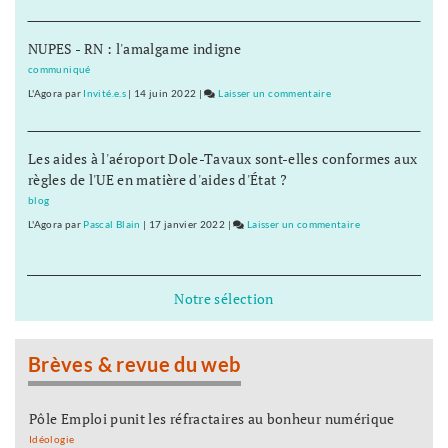
Pole-
fin
emploi
octobre
NUPES - RN : l'amalgame indigne
:
80.541
communiqué
inscrits
L'Agora
par
Invité.e.s
|
14 juin 2022
|
Laisser un commentaire
on
en
Pole-
Franche-
emploi
Comté
Les aides à l'aéroport Dole-Tavaux sont-elles conformes aux
:
fin
règles de l'UE en matière d'aides d'État ?
80.541
octobre
inscrits
blog
en
L'Agora
par
Pascal Blain
|
17 janvier 2022
|
Laisser un commentaire
on
Franche-
Pole-
Comté
emploi
fin
:
Notre sélection
octobre
80.541
inscrits
en
Brèves & revue du web
Franche-
Comté
fin
Pôle Emploi punit les réfractaires au bonheur numérique
octobre
Idéologie