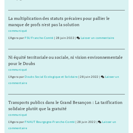
en
Pole-
Franche-
emploi
La multiplication des statuts précaires pour pallier le
Comté
:
manque de profs n'est pas la solution
fin
80.541
octobre
inscrits
communiqué
en
L'Agora
par
FSU Franche-Comté
|
28 juin 2022
|
Laisser un commentaire
on
Franche-
Pole-
Comté
emploi
fin
Ni équité territoriale ou sociale, ni vision environnementale
:
octobre
pour le Doubs
80.541
inscrits
communiqué
en
L'Agora
par
Doubs Social Ecologique et Solidaire
|
28 juin 2022
|
Laisser un
Franche-
commentaire
on
Comté
Pole-
fin
emploi
octobre
Transports publics dans le Grand Besançon : La tarification
:
solidaire plutôt que la gratuité
80.541
inscrits
communiqué
en
L'Agora
par
FNAUT Bourgogne-Franche-Comté
|
28 juin 2022
|
Laisser un
Franche-
commentaire
on
Comté