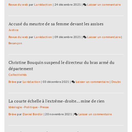
Revue du web
par
La rédaction
|
24 décembre 2021
|
Laisser un commentaire
on
Pole-
emploi
Accusé du meurtre de sa femme devant les assises
:
80.541
Justice
inscrits
Revue du web
par
La rédaction
|
09 décembre 2021
|
Laisser un commentaire
on
|
en
Besançon
Pole-
Franche
emploi
Comté
:
fin
Christine Bouquin suspend le directeur du bras armé du
80.541
octobre
département
inscrits
en
Collectivités
Franche
Brève
par
La rédaction
|
03 décembre 2021
|
Laisser un commentaire
on
|
Doubs
Comté
Pole-
fin
emploi
octobre
La courte échelle à l'extrême-droite... mine de rien
:
80.541
Idéologie
-
Politique
-
Presse
inscrits
Brève
par
Daniel Bordür
|
20 novembre 2021
|
Laisser un commentaire
on
en
Pole-
Franche-
emploi
Comté