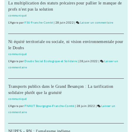
La multiplication des statuts précaires pour pallier le manque de
sa
profs n'est pas la solution
place
communiqué
L'Agora
par
FSU Franche-Comté
|
28 juin 2022
|
Laisser un commentaire
on
L’UDI
cherche
Ni équité territoriale ou sociale, ni vision environnementale pour
sa
le Doubs
place
communiqué
L'Agora
par
Doubs Social Ecologique et Solidaire
|
28 juin 2022
|
Laisser un
commentaire
on
L’UDI
cherche
Transports publics dans le Grand Besançon : La tarification
sa
solidaire plutôt que la gratuité
place
communiqué
L'Agora
par
FNAUT Bourgogne-Franche-Comté
|
28 juin 2022
|
Laisser un
commentaire
on
L’UDI
cherche
NUPES - RN : l'amalgame indigne
sa