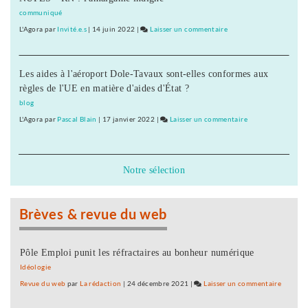
place
communiqué
L'Agora
par
Invité.e.s
|
14 juin 2022
|
Laisser un commentaire
on
L’UDI
cherche
Les aides à l'aéroport Dole-Tavaux sont-elles conformes aux
sa
règles de l'UE en matière d'aides d'État ?
place
blog
L'Agora
par
Pascal Blain
|
17 janvier 2022
|
Laisser un commentaire
on
L’UDI
cherche
sa
Notre sélection
place
Brèves & revue du web
Pôle Emploi punit les réfractaires au bonheur numérique
Idéologie
Revue du web
par
La rédaction
|
24 décembre 2021
|
Laisser un commentaire
on
L’UDI