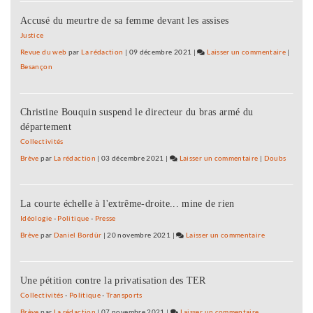
cherche
Accusé du meurtre de sa femme devant les assises
sa
place
Justice
Revue du web
par
La rédaction
|
09 décembre 2021
|
Laisser un commentaire
on
|
Besançon
L’UDI
cherche
sa
Christine Bouquin suspend le directeur du bras armé du
place
département
Collectivités
Brève
par
La rédaction
|
03 décembre 2021
|
Laisser un commentaire
on
|
Doubs
L’UDI
cherche
La courte échelle à l'extrême-droite... mine de rien
sa
place
Idéologie
-
Politique
-
Presse
Brève
par
Daniel Bordür
|
20 novembre 2021
|
Laisser un commentaire
on
L’UDI
cherche
Une pétition contre la privatisation des TER
sa
place
Collectivités
-
Politique
-
Transports
Brève
par
La rédaction
|
07 novembre 2021
|
Laisser un commentaire
on