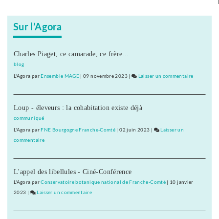
Sur l’Agora
Charles Piaget, ce camarade, ce frère...
blog
L'Agora
par
Ensemble MAGE
|
09 novembre 2023
|
Laisser un commentaire
on
L’UDI
cherche
Loup - éleveurs : la cohabitation existe déjà
sa
place
communiqué
L'Agora
par
FNE Bourgogne Franche-Comté
|
02 juin 2023
|
Laisser un
commentaire
on
L’UDI
cherche
L'appel des libellules - Ciné-Conférence
sa
place
L'Agora
par
Conservatoire botanique national de Franche-Comté
|
10 janvier
2023
|
Laisser un commentaire
on
L’UDI
cherche