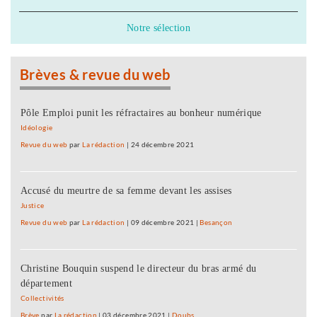
Notre sélection
Brèves & revue du web
Pôle Emploi punit les réfractaires au bonheur numérique
Idéologie
Revue du web
par
La rédaction
|
24 décembre 2021
Accusé du meurtre de sa femme devant les assises
Justice
Revue du web
par
La rédaction
|
09 décembre 2021
|
Besançon
Christine Bouquin suspend le directeur du bras armé du
département
Collectivités
Brève
par
La rédaction
|
03 décembre 2021
|
Doubs