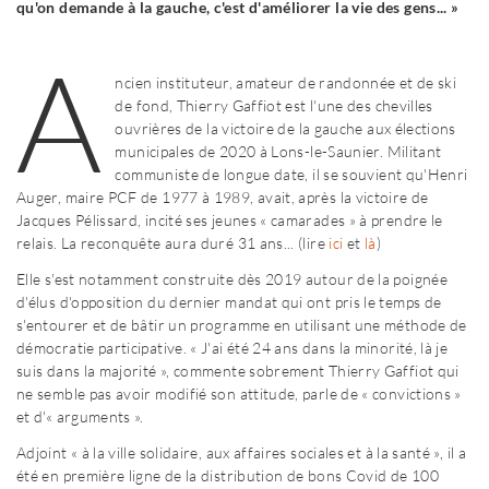
qu'on demande à la gauche, c'est d'améliorer la vie des gens... »
A
ncien instituteur, amateur de randonnée et de ski
de fond, Thierry Gaffiot est l'une des chevilles
ouvrières de la victoire de la gauche aux élections
municipales de 2020 à Lons-le-Saunier. Militant
communiste de longue date, il se souvient qu'Henri
Auger, maire PCF de 1977 à 1989, avait, après la victoire de
Jacques Pélissard, incité ses jeunes « camarades » à prendre le
relais. La reconquête aura duré 31 ans... (lire
ici
et
là
)
Elle s'est notamment construite dès 2019 autour de la poignée
d'élus d'opposition du dernier mandat qui ont pris le temps de
s'entourer et de bâtir un programme en utilisant une méthode de
démocratie participative. « J'ai été 24 ans dans la minorité, là je
suis dans la majorité », commente sobrement Thierry Gaffiot qui
ne semble pas avoir modifié son attitude, parle de « convictions »
et d'« arguments ».
Adjoint « à la ville solidaire, aux affaires sociales et à la santé », il a
été en première ligne de la distribution de bons Covid de 100