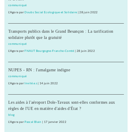
communiqué
L'Agora
par
Doubs Social Ecologique et Solidaire
|
28 juin 2022
Transports publics dans le Grand Besançon : La tarification
solidaire plutôt que la gratuité
communiqué
L'Agora
par
FNAUT Bourgogne-Franche-Comté
|
28 juin 2022
NUPES - RN : l'amalgame indigne
communiqué
L'Agora
par
Invité.e.s
|
14 juin 2022
Les aides à l'aéroport Dole-Tavaux sont-elles conformes aux
règles de l'UE en matière d'aides d'État ?
blog
L'Agora
par
Pascal Blain
|
17 janvier 2022