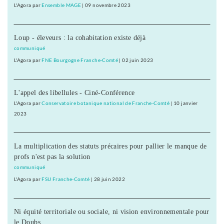
L'Agora
par
Ensemble MAGE
|
09 novembre 2023
Loup - éleveurs : la cohabitation existe déjà
communiqué
L'Agora
par
FNE Bourgogne Franche-Comté
|
02 juin 2023
L'appel des libellules - Ciné-Conférence
L'Agora
par
Conservatoire botanique national de Franche-Comté
|
10 janvier
2023
La multiplication des statuts précaires pour pallier le manque de
profs n'est pas la solution
communiqué
L'Agora
par
FSU Franche-Comté
|
28 juin 2022
Ni équité territoriale ou sociale, ni vision environnementale pour
le Doubs