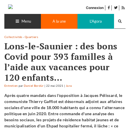
Accéder
facebook
twitter
Flu
au
Connexion
de
contenu
Recherch
pub
lance
Menu
A la une
L'Agora
Collectivités
-
Quartiers
Lons-le-Saunier : des bons
Covid pour 393 familles à
l’aide aux vacances pour
120 enfants…
Entretien
par
Daniel Bordür
|
22 mai 2021
|
Jura
Après quatre mandats dans l'opposition à Jacques Pélissard, le
communiste Thierry Gaffiot est désormais adjoint aux affaires
sociales d'une ville de 18.000 habitants qui a connu l'alternance
politique en juin 2020. Entre commande d'une analyse des
besoins sociaux, les projets de résidence habitat jeunes et de
municipalisation d'un Ehpad hospitalier fermé, il lâche : « ce