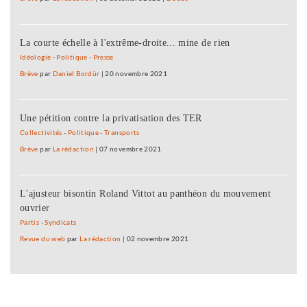
La courte échelle à l'extrême-droite... mine de rien
Idéologie
-
Politique
-
Presse
Brève
par
Daniel Bordür
|
20 novembre 2021
Une pétition contre la privatisation des TER
Collectivités
-
Politique
-
Transports
Brève
par
La rédaction
|
07 novembre 2021
L'ajusteur bisontin Roland Vittot au panthéon du mouvement
ouvrier
Partis
-
Syndicats
Revue du web
par
La rédaction
|
02 novembre 2021