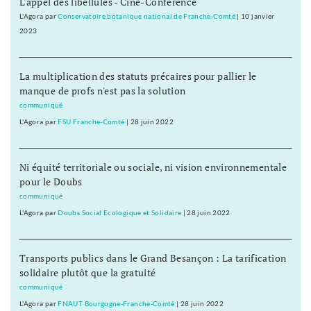
L'appel des libellules - Ciné-Conférence
L'Agora
par
Conservatoire botanique national de Franche-Comté
|
10 janvier
2023
La multiplication des statuts précaires pour pallier le
manque de profs n'est pas la solution
communiqué
L'Agora
par
FSU Franche-Comté
|
28 juin 2022
Ni équité territoriale ou sociale, ni vision environnementale
pour le Doubs
communiqué
L'Agora
par
Doubs Social Ecologique et Solidaire
|
28 juin 2022
Transports publics dans le Grand Besançon : La tarification
solidaire plutôt que la gratuité
communiqué
L'Agora
par
FNAUT Bourgogne-Franche-Comté
|
28 juin 2022