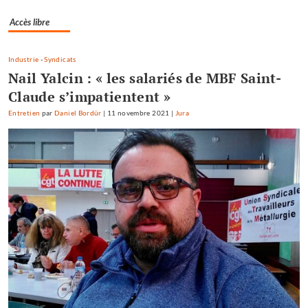
Accès libre
Industrie
-
Syndicats
Nail Yalcin : « les salariés de MBF Saint-
Claude s’impatientent »
Entretien
par
Daniel Bordür
|
11 novembre 2021
|
Jura