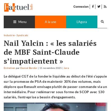
Accéder
facebook
twitter
Flu
au
Connexion
de
contenu
pub
Recherch
lance
Menu
A la une
L'Agora
Industrie
-
Syndicats
Nail Yalcin : « les salariés
de MBF Saint-Claude
s’impatientent »
Entretien
par
Daniel Bordür
|
11 novembre 2021
|
Jura
Le délégué CGT de la fonderie liquidée au début de l'été s'appuie
sur la promesse de PSA de maintenir 30% des volumes, mais
déplore que Renault envisage plutôt de passer commande via un
intermédiaire. Pour redémarrer sous forme de SCOP avec 130
salariés, l'entreprise a besoin d'engagements.