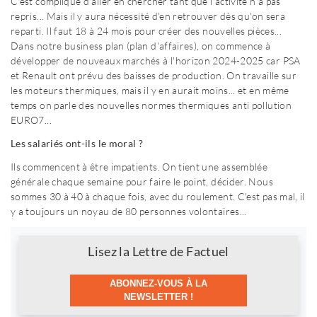
C'est compliqué d'aller en chercher tant que l'activité n'a pas
repris... Mais il y aura nécessité d'en retrouver dès qu'on sera
reparti. Il faut 18 à 24 mois pour créer des nouvelles pièces...
Dans notre business plan (plan d'affaires), on commence à
développer de nouveaux marchés à l'horizon 2024-2025 car PSA
et Renault ont prévu des baisses de production. On travaille sur
les moteurs thermiques, mais il y en aurait moins... et en même
temps on parle des nouvelles normes thermiques anti pollution
EURO7...
Les salariés ont-ils le moral ?
Ils commencent à être impatients. On tient une assemblée
générale chaque semaine pour faire le point, décider. Nous
sommes 30 à 40 à chaque fois, avec du roulement. C'est pas mal, il
y a toujours un noyau de 80 personnes volontaires...
Newsletter
Lisez la Lettre de Factuel
ABONNEZ-VOUS À LA
NEWSLETTER !