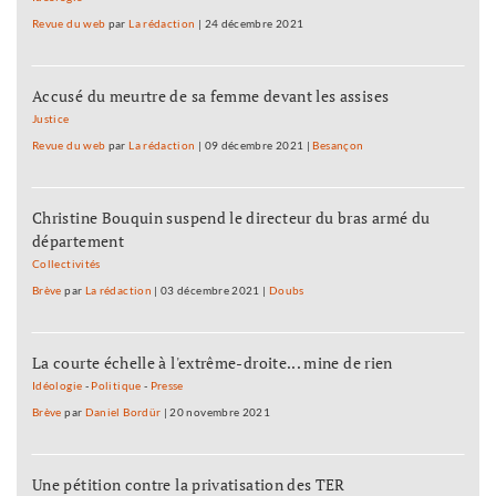
Revue du web
par
La rédaction
|
24 décembre 2021
Accusé du meurtre de sa femme devant les assises
Justice
Revue du web
par
La rédaction
|
09 décembre 2021
|
Besançon
Christine Bouquin suspend le directeur du bras armé du
département
Collectivités
Brève
par
La rédaction
|
03 décembre 2021
|
Doubs
La courte échelle à l'extrême-droite... mine de rien
Idéologie
-
Politique
-
Presse
Brève
par
Daniel Bordür
|
20 novembre 2021
Une pétition contre la privatisation des TER