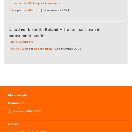
Collectivités
-
Politique
-
Transports
Brève
par
La rédaction
|
07 novembre 2021
L'ajusteur bisontin Roland Vittot au panthéon du
mouvement ouvrier
Partis
-
Syndicats
Revue du web
par
La rédaction
|
02 novembre 2021
Mon compte
Connexion
Flux des publications
À la une