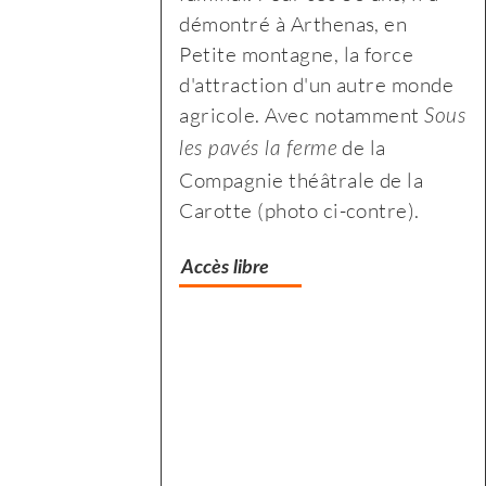
démontré à Arthenas, en
biologique,
l’agricultur
Petite montagne, la force
paysanne
biologique,
d'attraction d'un autre monde
et
paysanne
agricole. Avec notamment
de
et
Sous
de la
proximité
de
les pavés la ferme
»
proximité
Compagnie théâtrale de la
»
Carotte (photo ci-contre).
Accès libre