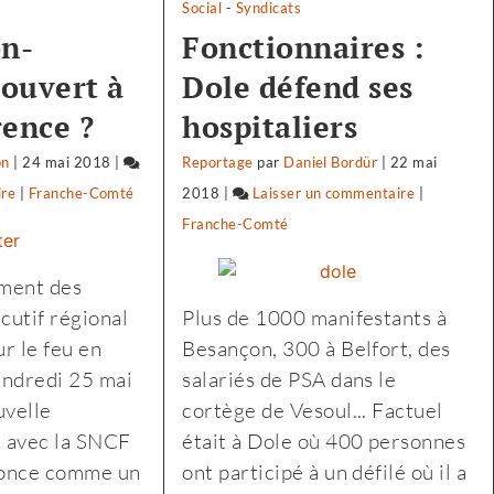
Social
-
Syndicats
on-
Fonctionnaires :
ouvert à
Dole défend ses
rence ?
hospitaliers
on
|
24 mai 2018
|
Reportage
par
Daniel Bordür
|
22 mai
ire
on
|
Franche-Comté
2018
|
Laisser un commentaire
on
|
Biocoop
Franche-Comté
Biocoop
:
:
ment des
«
«
cutif régional
Plus de 1000 manifestants à
notre
notre
ur le feu en
Besançon, 300 à Belfort, des
projet
projet
endredi 25 mai
salariés de PSA dans le
politique
politique
uvelle
cortège de Vesoul... Factuel
est
est
 avec la SNCF
était à Dole où 400 personnes
le
le
nonce comme un
ont participé à un défilé où il a
soutien
soutien