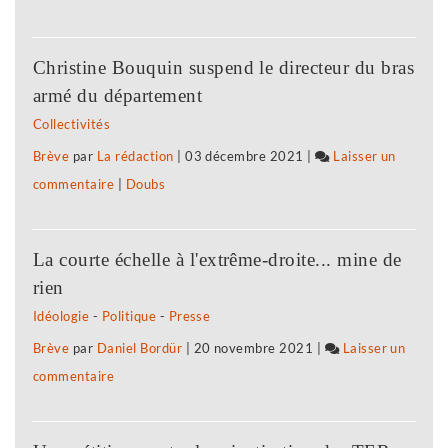
Biocoop
le
:
soutien
Christine Bouquin suspend le directeur du bras
«
à
armé du département
notre
l’agriculture
Collectivités
projet
biologique,
Brève
par
La rédaction
|
03 décembre 2021
|
Laisser un
politique
paysanne
commentaire
on
|
Doubs
est
et
Biocoop
le
de
:
soutien
proximité
La courte échelle à l'extrême-droite... mine de
«
à
»
rien
notre
l’agriculture
Idéologie
-
Politique
-
Presse
projet
biologique,
Brève
par
Daniel Bordür
|
20 novembre 2021
|
Laisser un
politique
paysanne
commentaire
on
est
et
Biocoop
le
de
:
soutien
proximité