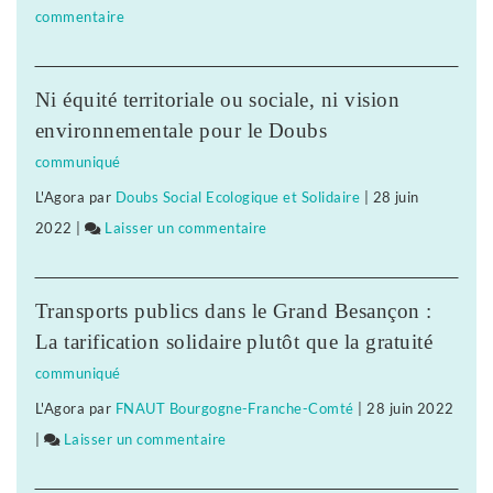
»
,
commentaire
on
est
biologique,
Biocoop
le
paysanne
:
soutien
et
Ni équité territoriale ou sociale, ni vision
«
à
de
environnementale pour le Doubs
notre
l’agriculture
proximité
communiqué
projet
biologique,
»
L'Agora
par
Doubs Social Ecologique et Solidaire
|
28 juin
politique
paysanne
2022
|
Laisser un commentaire
on
est
et
Biocoop
le
de
:
soutien
proximité
Transports publics dans le Grand Besançon :
«
à
»
La tarification solidaire plutôt que la gratuité
notre
l’agriculture
communiqué
projet
biologique,
L'Agora
par
FNAUT Bourgogne-Franche-Comté
|
28 juin 2022
politique
paysanne
|
Laisser un commentaire
on
est
et
Biocoop
le
de