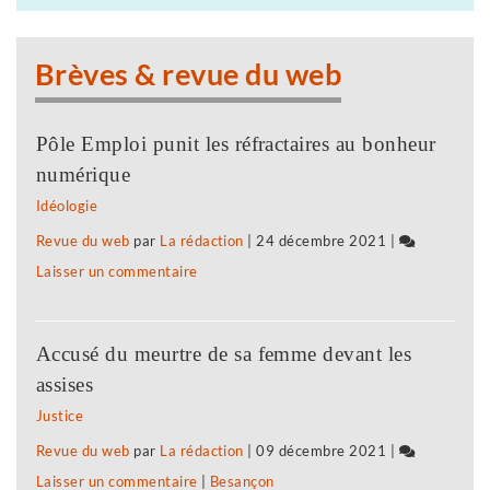
biologique,
projet
paysanne
e
politique
Brèves & revue du web
et
est
de
le
proximité
Pôle Emploi punit les réfractaires au bonheur
soutien
»
numérique
à
Idéologie
l’agriculture
Revue du web
par
La rédaction
|
24 décembre 2021
|
biologique,
Laisser un commentaire
on
paysanne
Biocoop
et
:
de
Accusé du meurtre de sa femme devant les
«
proximité
assises
notre
»
Justice
projet
Revue du web
par
La rédaction
|
09 décembre 2021
|
politique
Laisser un commentaire
on
|
Besançon
est