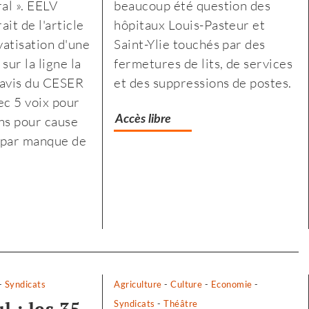
ral ». EELV
beaucoup été question des
à
à
it de l'article
hôpitaux Louis-Pasteur et
l’agriculture
l’agricultur
vatisation d'une
Saint-Ylie touchés par des
biologique,
biologique,
 sur la ligne la
fermetures de lits, de services
paysanne
paysanne
L'avis du CESER
et des suppressions de postes.
et
et
ec 5 voix pour
de
de
ns pour cause
Accès libre
proximité
proximité
 par manque de
»
»
-
Syndicats
Agriculture
-
Culture
-
Economie
-
Syndicats
-
Théâtre