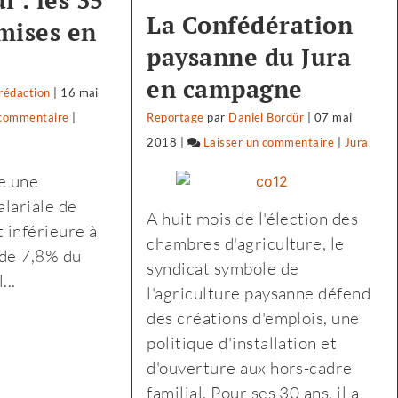
 : les 35
La Confédération
mises en
paysanne du Jura
en campagne
rédaction
|
16 mai
 commentaire
on
|
Reportage
par
Daniel Bordür
|
07 mai
Biocoop
2018
|
Laisser un commentaire
on
|
Jura
:
Biocoop
e une
«
:
lariale de
A huit mois de l'élection des
notre
«
 inférieure à
chambres d'agriculture, le
projet
notre
 de 7,8% du
syndicat symbole de
politique
projet
...
l'agriculture paysanne défend
est
politique
des créations d'emplois, une
le
est
politique d'installation et
soutien
le
d'ouverture aux hors-cadre
à
soutien
familial. Pour ses 30 ans, il a
l’agriculture
à