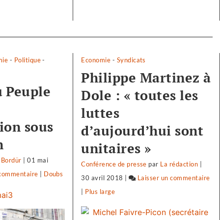
mie
-
Politique
-
Economie
-
Syndicats
Philippe Martinez à
 Peuple
Dole : « toutes les
luttes
ion sous
d’aujourd’hui sont
n
unitaires »
 Bordür
|
01 mai
Conférence de presse
par
La rédaction
|
 commentaire
on
|
Doubs
30 avril 2018
|
Laisser un commentaire
on
Biocoop
|
Plus large
Bi
:
:
«
«