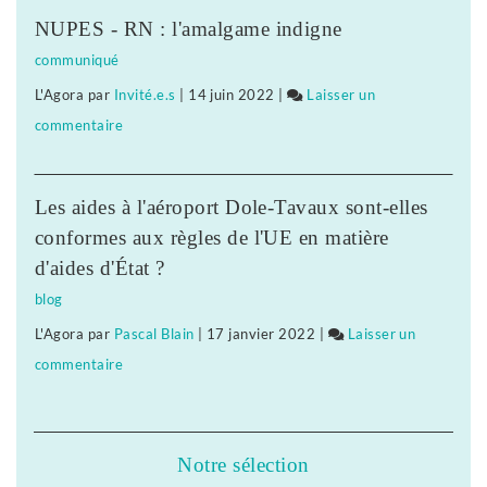
:
soutien
proximité
NUPES - RN : l'amalgame indigne
«
à
»
communiqué
notre
l’agriculture
L'Agora
par
Invité.e.s
|
14 juin 2022
|
Laisser un
projet
biologique,
commentaire
on
politique
paysanne
Biocoop
est
et
:
le
de
Les aides à l'aéroport Dole-Tavaux sont-elles
«
soutien
proximité
conformes aux règles de l'UE en matière
notre
à
»
d'aides d'État ?
projet
l’agriculture
blog
politique
biologique,
L'Agora
par
Pascal Blain
|
17 janvier 2022
|
Laisser un
est
paysanne
commentaire
on
le
et
Biocoop
soutien
de
:
à
proximité
«
l’agriculture
Notre sélection
»
notre