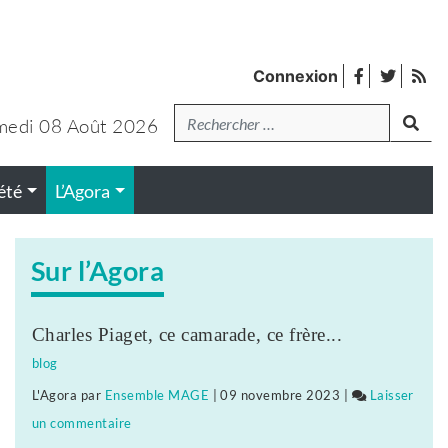
facebook
twitter
Fl
Connexion
de
Recherche
lanc
pub
medi 08 Août 2026
été
L’Agora
Sur l’Agora
Charles Piaget, ce camarade, ce frère...
blog
L'Agora
par
Ensemble MAGE
|
09 novembre 2023
|
Laisser
un commentaire
on