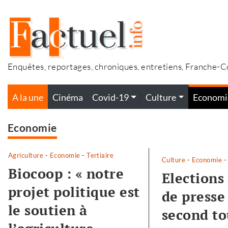
Accéder
au
contenu
Enquêtes, reportages, chroniques, entretiens, Franche-
A la une
Cinéma
Covid-19
Culture
Economi
Economie
Agriculture
-
Economie
-
Tertiaire
Culture
-
Economie
Biocoop : « notre
Elections 
projet politique est
de presse
le soutien à
second to