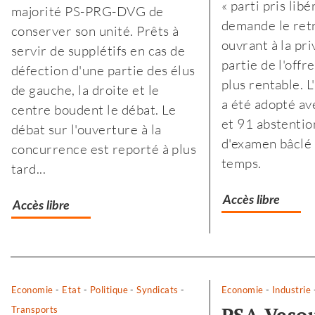
« parti pris libé
majorité PS-PRG-DVG de
soutien
demande le retra
conserver son unité. Prêts à
à
ouvrant à la pri
servir de supplétifs en cas de
l’agriculture
partie de l'offre
défection d'une partie des élus
biologique,
plus rentable. 
de gauche, la droite et le
paysanne
a été adopté av
centre boudent le débat. Le
et
et 91 abstentio
débat sur l'ouverture à la
de
d'examen bâclé
concurrence est reporté à plus
proximité
temps.
tard...
»
Accès libre
Accès libre
Separateur
Economie
-
Etat
-
Politique
-
Syndicats
-
Economie
-
Industrie
Transports