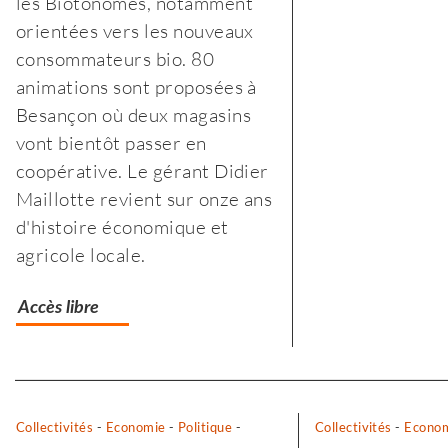
les Biotonomes, notamment
à
orientées vers les nouveaux
l’agriculture
consommateurs bio. 80
biologique,
animations sont proposées à
paysanne
Besançon où deux magasins
et
vont bientôt passer en
de
coopérative. Le gérant Didier
proximité
Maillotte revient sur onze ans
»
d'histoire économique et
agricole locale.
Accès libre
Separateur
Collectivités
-
Economie
-
Politique
-
Collectivités
-
Econo