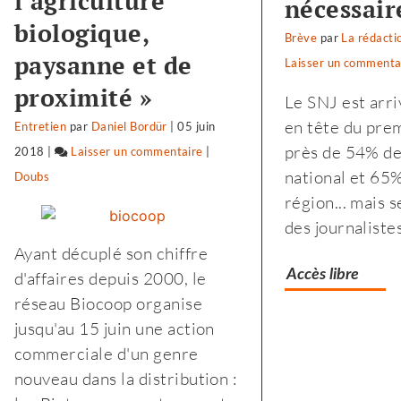
l’agriculture
nécessair
biologique,
Brève
par
La rédacti
paysanne et de
Laisser un commenta
proximité »
Le SNJ est arr
en tête du pre
Entretien
par
Daniel Bordür
|
05 juin
près de 54% de
2018
|
Laisser un commentaire
on
|
national et 65%
Doubs
Biocoop
région... mais
:
des journaliste
«
Ayant décuplé son chiffre
notre
Accès libre
d'affaires depuis 2000, le
projet
réseau Biocoop organise
politique
jusqu'au 15 juin une action
est
commerciale d'un genre
le
nouveau dans la distribution :
soutien