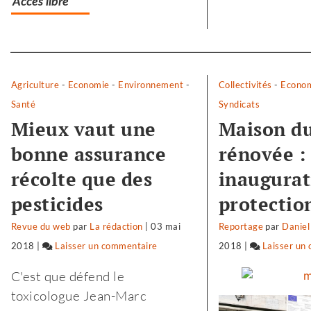
Accès libre
Separateur
Agriculture
-
Economie
-
Environnement
-
Collectivités
-
Econo
Santé
Syndicats
Mieux vaut une
Maison du
bonne assurance
rénovée :
récolte que des
inaugurat
pesticides
protectio
Revue du web
par
La rédaction
|
03 mai
Reportage
par
Daniel
2018
|
Laisser un commentaire
on
2018
|
Laisser un
Biocoop
C'est que défend le
:
toxicologue Jean-Marc
«