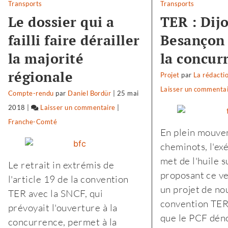
Transports
Transports
Le dossier qui a
TER : Dij
failli faire dérailler
Besançon 
la majorité
la concur
régionale
Projet
par
La rédacti
Laisser un commenta
Compte-rendu
par
Daniel Bordür
|
25 mai
2018
|
Laisser un commentaire
on
|
Franche-Comté
Biocoop
En plein mouve
:
cheminots, l'exé
«
met de l'huile s
Le retrait in extrémis de
notre
proposant ce v
l'article 19 de la convention
projet
un projet de no
TER avec la SNCF, qui
politique
convention TER
prévoyait l'ouverture à la
est
que le PCF dé
concurrence, permet à la
le