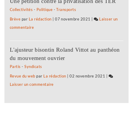
Une pétition contre la privatisation des TER
«
à
»
e
Collectivités
-
Politique
-
Transports
notre
l’agriculture
Brève
par
La rédaction
|
07 novembre 2021
|
Laisser un
projet
biologique,
commentaire
on
politique
paysanne
Biocoop
est
et
:
le
de
L'ajusteur bisontin Roland Vittot au panthéon
«
soutien
proximité
du mouvement ouvrier
notre
à
»
Partis
-
Syndicats
projet
l’agriculture
Revue du web
par
La rédaction
|
02 novembre 2021
|
politique
biologique,
Laisser un commentaire
on
est
paysanne
Biocoop
le
et
:
soutien
de
«
à
proximité
notre
l’agriculture
»
projet
biologique,