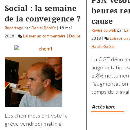
PSA Vesoul
Social : la semaine
heures re
de la convergence ?
cause
Reportage
par
Daniel Bordür
|
18 mai
Revue du web
par
La 
2018
|
Laisser un commentaire
on
|
Doubs
2018
|
Laisser un
Biocoop
Haute-Saône
:
La CGT dénonc
«
augmentation sa
notre
2,8% nettement
projet
l'augmentation
politique
temps de travail
est
le
Accès libre
soutien
Les cheminots ont voté la
à
grève vendredi matin à
l’agriculture