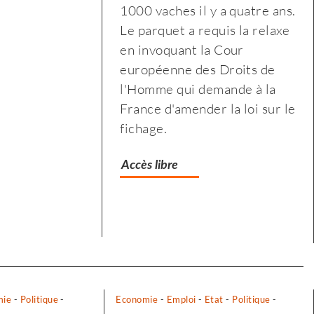
1000 vaches il y a quatre ans.
biologique
et
Le parquet a requis la relaxe
paysanne
de
en invoquant la Cour
et
proximité
européenne des Droits de
de
»
l'Homme qui demande à la
proximité
France d'amender la loi sur le
»
fichage.
Accès libre
mie
-
Politique
-
Economie
-
Emploi
-
Etat
-
Politique
-