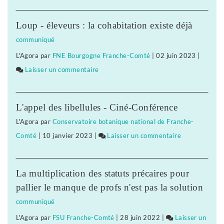
Biocoop
:
Loup - éleveurs : la cohabitation existe déjà
«
communiqué
notre
L'Agora
par
FNE Bourgogne Franche-Comté
|
02 juin 2023
|
projet
Laisser un commentaire
on
politique
Biocoop
est
:
le
L'appel des libellules - Ciné-Conférence
«
soutien
L'Agora
par
Conservatoire botanique national de Franche-
notre
à
Comté
|
10 janvier 2023
|
Laisser un commentaire
on
projet
l’agriculture
Biocoop
politique
biologique,
:
est
paysanne
La multiplication des statuts précaires pour
«
le
et
pallier le manque de profs n'est pas la solution
notre
soutien
de
communiqué
projet
à
proximité
re
L'Agora
par
FSU Franche-Comté
|
28 juin 2022
|
Laisser un
politique
l’agriculture