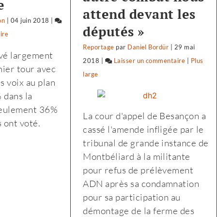
e
attend devant les
on
|
04 juin 2018
|
députés »
ire
on
Reportage
par
Daniel Bordür
|
29 mai
Biocoop
ivé largement
2018
|
Laisser un commentaire
on
|
Plus
:
mier tour avec
large
Biocoop
«
s voix au plan
:
notre
 dans la
«
projet
 seulement 36%
La cour d'appel de Besançon a
notre
politique
s ont voté.
cassé l'amende infligée par le
projet
est
tribunal de grande instance de
politique
le
Montbéliard à la militante
est
soutien
pour refus de prélèvement
le
à
ADN après sa condamnation
soutien
l’agriculture
pour sa participation au
à
biologique,
démontage de la ferme des
l’agricultu
paysanne