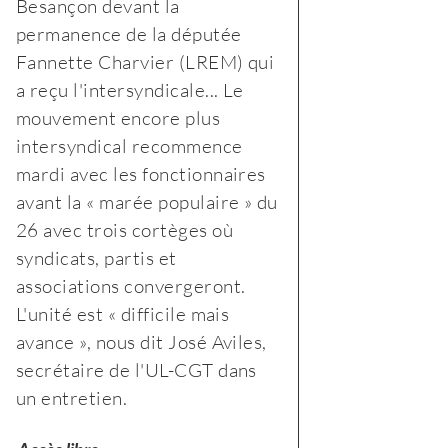
Besançon devant la
biologique,
permanence de la députée
paysanne
Fannette Charvier (LREM) qui
et
a reçu l'intersyndicale... Le
de
mouvement encore plus
proximité
intersyndical recommence
»
mardi avec les fonctionnaires
avant la « marée populaire » du
26 avec trois cortèges où
syndicats, partis et
associations convergeront.
L'unité est « difficile mais
avance », nous dit José Aviles,
secrétaire de l'UL-CGT dans
un entretien.