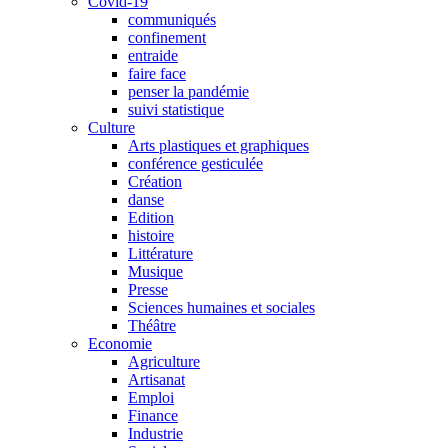
Covid-19
communiqués
confinement
entraide
faire face
penser la pandémie
suivi statistique
Culture
Arts plastiques et graphiques
conférence gesticulée
Création
danse
Edition
histoire
Littérature
Musique
Presse
Sciences humaines et sociales
Théâtre
Economie
Agriculture
Artisanat
Emploi
Finance
Industrie