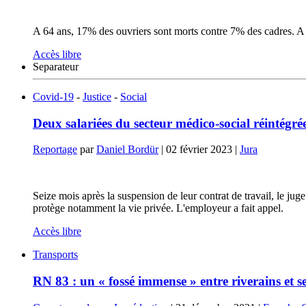
A 64 ans, 17% des ouvriers sont morts contre 7% des cadres. A c
Accès libre
Separateur
Covid-19
-
Justice
-
Social
Deux salariées du secteur médico-social réintégr
Reportage
par
Daniel Bordür
|
02 février 2023
|
Jura
Seize mois après la suspension de leur contrat de travail, le jug
protège notamment la vie privée. L'employeur a fait appel.
Accès libre
Transports
RN 83 : un « fossé immense » entre riverains et se