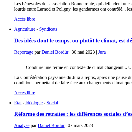
Les bénévoles de l'association Bonne route, qui défendent une alt
lourds entre Larnod et Poligny, les gendarmes ont contrôlé... les 
Accès libre
Agriculture
-
Syndicats
Des idées dont le temps, ou plutôt le climat, est dé
Reportage
par
Daniel Bordür
|
30 mai 2023
|
Jura
Conduire une ferme en contexte de climat changeant... Un
La Confédération paysanne du Jura a repris, après une pause due
conditions permettant de faire face aux changements climatique
Accès libre
Etat
-
Idéologie
-
Social
Réforme des retraites : les différences sociales d’
Analyse
par
Daniel Bordür
|
07 mars 2023