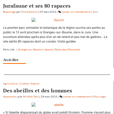
Jurafaune et ses 80 rapaces
Reportage
par
Chloé Gourid
|
29 mars 2013
|
Laisser un commentaire
on
|
Jura
Les
pépites
Le premier parc animalier et botanique de la région ouvrira ses portes au
et
public le 13 avril prochain à Granges-sur-Baume, dans le Jura. Une
les
ouverture attendue après plus d’un an de retard et pas mal de galères... Le
scories
site abrite 80 rapaces dont un condor. Visite guidée.
de
la
Mots clés : |
Granges-sur-Baume
|
rapaces
|
René-Jean Monneret
crue…
Accès libre
Separateur
Agriculture
-
Cinéma
-
Nature
Des abeilles et des hommes
Impressions
par
Michèle Tatu
|
28 mars 2013
|
Laisser un commentaire
on
|
Plus large
Les
pépites
« Si l’abeille disparaissait du globe avait prédit Einstein, l’homme n’aurait plus
et