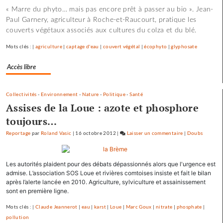
« Marre du phyto… mais pas encore prêt à passer au bio ». Jean-
les
Paul Garnery, agriculteur à Roche-et-Raucourt, pratique les
scories
couverts végétaux associés aux cultures du colza et du blé.
de
la
Mots clés : |
agriculture
|
captage d'eau
|
couvert végétal
|
écophyto
|
glyphosate
crue…
Accès libre
Collectivités
-
Environnement
-
Nature
-
Politique
-
Santé
Assises de la Loue : azote et phosphore
toujours…
Reportage
par
Roland Vasic
|
16 octobre 2012
|
Laisser un commentaire
on
|
Doubs
Les
pépites
Les autorités plaident pour des débats dépassionnés alors que l'urgence est
et
admise. L’association SOS Loue et rivières comtoises insiste et fait le bilan
les
après l’alerte lancée en 2010. Agriculture, sylviculture et assainissement
scories
sont en première ligne.
de
la
Mots clés : |
Claude Jeannerot
|
eau
|
karst
|
Loue
|
Marc Goux
|
nitrate
|
phosphate
|
crue…
pollution