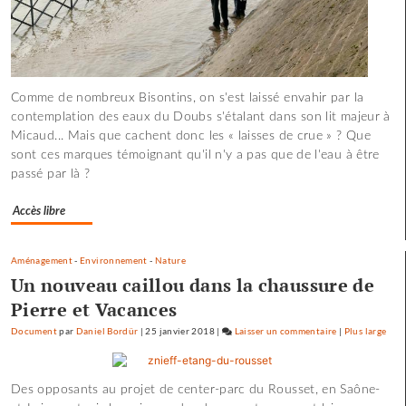
Comme de nombreux Bisontins, on s'est laissé envahir par la
contemplation des eaux du Doubs s'étalant dans son lit majeur à
Micaud... Mais que cachent donc les « laisses de crue » ? Que
sont ces marques témoignant qu'il n'y a pas que de l'eau à être
passé par là ?
Accès libre
Aménagement
-
Environnement
-
Nature
Un nouveau caillou dans la chaussure de
Pierre et Vacances
Document
par
Daniel Bordür
|
25 janvier 2018
|
Laisser un commentaire
on
|
Plus large
Les
pépites
Des opposants au projet de center-parc du Rousset, en Saône-
et