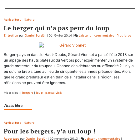
Separateur
Agriculture
-
Nature
Le berger qui n’a pas peur du loup
Entretien
par
Daniel Bordür
|
06 février 2014
|
Laisser un commentaire
on
|
Plus large
Les
pépites
Berger-paysan dans le Haut-Doubs, Gérard Vionnet a passé l'été 2013 sur
et
un alpage des hauts plateaux du Vercors pour expérimenter un système de
les
garde protecteur du troupeau. Chance des débutants ou efficacité ? Il n'y a
scories
eu qu'une brebis tuée au lieu de cinquante les années précédentes. Alors
de
que le grand prédateur est en train de s'installer dans la région, ses
la
réflexions ne peuvent être ignorées.
crue…
Mots clés : |
bergers
|
loup
|
pascal vick
Accès libre
Agriculture
-
Nature
Pour les bergers, y’a un loup !
Reportage
par
Daniel Bordür
|
10 novembre 2013
|
Laisser un commentaire
on
|