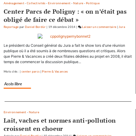
Aménagement
-
Collectivités
-
Environnement
-
Nature
-
Politique
Center Parcs de Poligny : « on n’était pas
obligé de faire ce débat »
Reportage
par
Daniel Bordür
|
19 décembre 2014
|
Laisser un commentaire
on
|
Jura
Les
pépites
Le président du Conseil général du Jura a fait le show lors d'une réunion
et
publique où il a été soumis à de nombreuses questions et critiques. Alors
les
que Pierre & Vacances a créé deux filiales dédiées au projet en 2008, il était
scories
temps de commencer la discussion publique...
de
la
Mots clés : |
center parcs
|
Pierre & Vacances
crue…
Accès libre
Separateur
Environnement
-
Nature
Lait, vaches et normes anti-pollution
croissent en choeur
Article
par
Daniel Bordür
|
10 décembre 2014
|
Laisser un commentaire
on