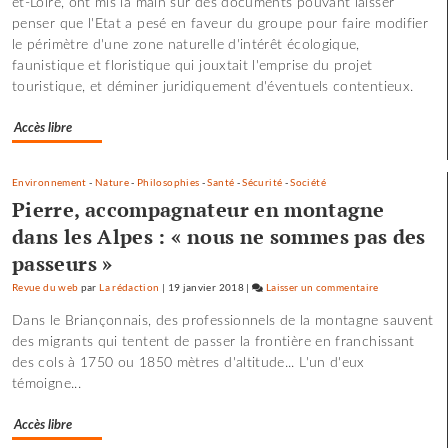
et-Loire, ont mis la main sur des documents pouvant laisser
les
penser que l'Etat a pesé en faveur du groupe pour faire modifier
scories
le périmètre d'une zone naturelle d'intérêt écologique,
de
faunistique et floristique qui jouxtait l'emprise du projet
la
touristique, et déminer juridiquement d'éventuels contentieux.
crue…
Accès libre
Environnement
-
Nature
-
Philosophies
-
Santé
-
Sécurité
-
Société
Pierre, accompagnateur en montagne
dans les Alpes : « nous ne sommes pas des
passeurs »
Revue du web
par
La rédaction
|
19 janvier 2018
|
Laisser un commentaire
on
Les
Dans le Briançonnais, des professionnels de la montagne sauvent
pépites
des migrants qui tentent de passer la frontière en franchissant
et
des cols à 1750 ou 1850 mètres d'altitude... L'un d'eux
les
témoigne...
scories
de
Accès libre
la