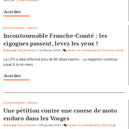
Mot clé : |
zones humides
crue…
Accès libre
Environnement
-
Nature
Incontournable Franche-Comté : les
cigognes passent, levez les yeux !
Brève
par
Daniel Bordür
|
16 février 2015
|
Laisser un commentaire
on
|
Franche-Comté
Les
La LPO a déjà effectué plus de 85 observations... La migration continue
pépites
jusqu'à la mi-mars
et
les
Accès libre
scories
de
Separateur
la
crue…
Environnement
-
Nature
Une pétition contre une course de moto
enduro dans les Vosges
Brève
par
Daniel Bordür
|
29 janvier 2015
|
Laisser un commentaire
on
|
Plus large