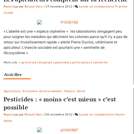
Reportage
par
Roland Vasic
|
19 novembre 2012
|
Laisser un commentaire
on
|
Franche-
Comté
Les
pépites
et
« L’abeille est une « espèce orpheline » : les laboratoires s’engagent peu
les
pour soigner les maladies qui déciment les colonies parce qu’il n’y a pas de
scories
retour sur investissement rapide » alerte Pierre Duclos, vétérinaire et
de
apiculteur. L'insecte sociable est pourtant une « sentinelle de
la
l’écosystème ».
crue…
Mots clés : |
apiculture
|
écophyto
|
pesticides
|
pollinisation
|
recherche
Accès libre
Agriculture
-
Economie
-
Environnement
-
Nature
-
Santé
Pesticides : « moins c’est mieux » c’est
possible
Reportage
par
Roland Vasic
|
08 novembre 2012
|
Laisser un commentaire
on
|
Haute-
Saône
Les
pépites
et