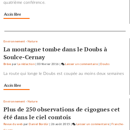
quatrième conférence.
Accès libre
Separateur
Environnement
-
Nature
La montagne tombe dans le Doubs à
Soulce-Cernay
Brève
par
La rédaction
|
03 février 2016
|
Laisser un commentaire
on
|
Doubs
Les
La route qui longe le Doubs est coupée au moins deux semaines
pépites
et
Accès libre
les
scories
de
Environnement
-
Nature
la
Plus de 250 observations de cigognes cet
crue…
été dans le ciel comtois
Revue du web
par
Daniel Bordür
|
26 août 2015
|
Laisser un commentaire
on
|
Franche-