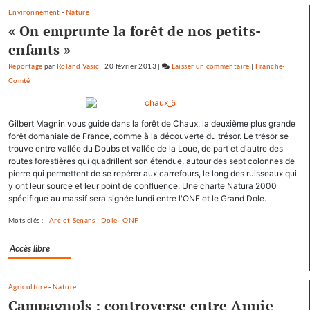
Environnement
-
Nature
« On emprunte la forêt de nos petits-
enfants »
Reportage
par
Roland Vasic
|
20 février 2013
|
Laisser un commentaire
on
|
Franche-
Comté
Les
pépites
et
Gilbert Magnin vous guide dans la forêt de Chaux, la deuxième plus grande
les
forêt domaniale de France, comme à la découverte du trésor. Le trésor se
scories
trouve entre vallée du Doubs et vallée de la Loue, de part et d'autre des
de
routes forestières qui quadrillent son étendue, autour des sept colonnes de
la
pierre qui permettent de se repérer aux carrefours, le long des ruisseaux qui
crue…
y ont leur source et leur point de confluence. Une charte Natura 2000
spécifique au massif sera signée lundi entre l'ONF et le Grand Dole.
Mots clés : |
Arc-et-Senans
|
Dole
|
ONF
Accès libre
Agriculture
-
Nature
Campagnols : controverse entre Annie