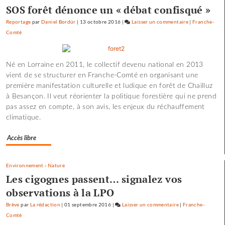
SOS forêt dénonce un « débat confisqué »
Reportage
par
Daniel Bordür
|
13 octobre 2016
|
Laisser un commentaire
on
|
Franche-
Comté
Les
pépites
et
Né en Lorraine en 2011, le collectif devenu national en 2013
les
vient de se structurer en Franche-Comté en organisant une
scories
première manifestation culturelle et ludique en forêt de Chailluz
de
à Besançon. Il veut réorienter la politique forestière qui ne prend
la
pas assez en compte, à son avis, les enjeux du réchauffement
crue…
climatique.
Accès libre
Environnement
-
Nature
Les cigognes passent… signalez vos
observations à la LPO
Brève
par
La rédaction
|
01 septembre 2016
|
Laisser un commentaire
on
|
Franche-
Comté
Les