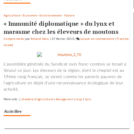
Agriculture
-
Economie
-
Environnement
-
Nature
« Immunité diplomatique » du lynx et
marasme chez les éleveurs de moutons
Compte-rendu
par
Roland Vasic
|
27 février 2013
|
Laisser un commentaire
on
|
Franche-
Comté
Les
pépites
et
L'assemblée générale du Syndicat ovin franc-comtois se tenait à
les
Vesoul ce jour. Les éleveurs de la région, dont le cheptel est au
scories
19ème rang français, se vivent comme les parents pauvres de
de
l'agriculture en dépit d'une reconnaissance écologique de leur
la
activité.
crue…
Mots clés : |
chambre d'agriculture
|
élevage ovin
|
loup
|
lynx
Accès libre
Separateur