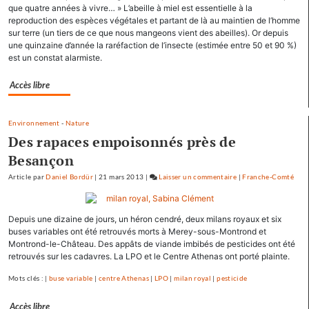
que quatre années à vivre… » L’abeille à miel est essentielle à la
les
reproduction des espèces végétales et partant de là au maintien de l’homme
scories
sur terre (un tiers de ce que nous mangeons vient des abeilles). Or depuis
de
une quinzaine d’année la raréfaction de l’insecte (estimée entre 50 et 90 %)
la
est un constat alarmiste.
crue…
Accès libre
Environnement
-
Nature
Des rapaces empoisonnés près de
Besançon
Article
par
Daniel Bordür
|
21 mars 2013
|
Laisser un commentaire
on
|
Franche-Comté
Les
pépites
Depuis une dizaine de jours, un héron cendré, deux milans royaux et six
et
buses variables ont été retrouvés morts à Merey-sous-Montrond et
les
Montrond-le-Château. Des appâts de viande imbibés de pesticides ont été
scories
retrouvés sur les cadavres. La LPO et le Centre Athenas ont porté plainte.
de
la
Mots clés : |
buse variable
|
centre Athenas
|
LPO
|
milan royal
|
pesticide
crue…
Accès libre