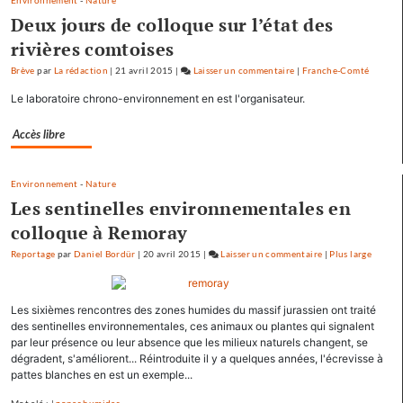
Environnement
-
Nature
vous
Deux jours de colloque sur l’état des
maintenant
rivières comtoises
Brève
par
La rédaction
|
21 avril 2015
|
Laisser un commentaire
on
|
Franche-Comté
Les
Le laboratoire chrono-environnement en est l'organisateur.
pépites
et
Accès libre
les
scories
Environnement
-
Nature
de
Les sentinelles environnementales en
la
crue…
colloque à Remoray
Reportage
par
Daniel Bordür
|
20 avril 2015
|
Laisser un commentaire
on
|
Plus large
Les
pépites
Les sixièmes rencontres des zones humides du massif jurassien ont traité
et
des sentinelles environnementales, ces animaux ou plantes qui signalent
les
par leur présence ou leur absence que les milieux naturels changent, se
scories
dégradent, s'améliorent... Réintroduite il y a quelques années, l'écrevisse à
de
pattes blanches en est un exemple...
la