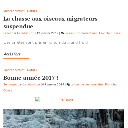
Environnement
-
Nature
La chasse aux oiseaux migrateurs
suspendue
Brève
par
La rédaction
|
19 janvier 2017
|
Laisser un commentaire
on
|
Franche-Comté
Les
Des arrêtés sont pris en raison du grand froid
pépites
et
Accès libre
les
scories
de
Environnement
-
Nature
la
Bonne année 2017 !
crue…
En images
par
La rédaction
|
09 janvier 2017
|
Laisser un commentaire
on
|
Franche-
Comté
Les
pépites
et
les
scories
de
la