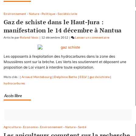
Environnement
-
Nature
-
Politique
-
Société civile
Gaz de schiste dans le Haut-Jura :
manifestation le 14 décembre à Nantua
Article
par
Roland Vasic
|
12 décembre 2012
|
Laisser un commentaire
on
Les
pépites
Les opposants à l’exploitation des hydrocarbures dans la zone des
et
Moussières sont sur la brèche. Les Verts les soutiennent et déposent une
les
proposition de Loi visant à interdire toute exploitation.
scories
de
Mots clés : |
Arnaud Montebourg
|
Delphine Batho
|
EELV
|
gaz de schiste
|
la
hydrocarbures
crue…
Accès libre
Bouton
abonnez-
Agriculture
-
Economie
-
Environnement
-
Nature
-
Santé
vous
Les apiculteurs comptent sur la recherche
maintenant