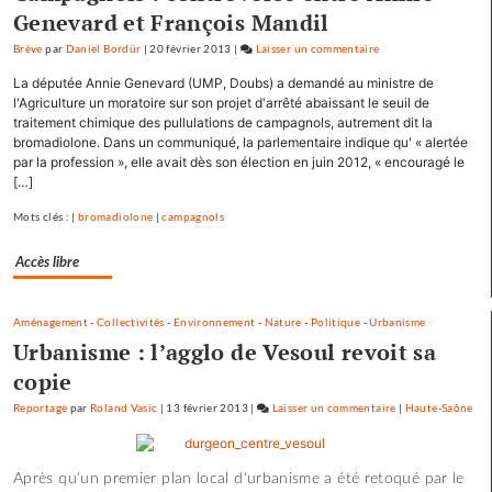
Genevard et François Mandil
Brève
par
Daniel Bordür
|
20 février 2013
|
Laisser un commentaire
on
Les
La députée Annie Genevard (UMP, Doubs) a demandé au ministre de
pépites
l'Agriculture un moratoire sur son projet d'arrêté abaissant le seuil de
et
traitement chimique des pullulations de campagnols, autrement dit la
bromadiolone. Dans un communiqué, la parlementaire indique qu' « alertée
les
par la profession », elle avait dès son élection en juin 2012, « encouragé le
scories
[…]
de
la
Mots clés : |
bromadiolone
|
campagnols
crue…
Accès libre
Aménagement
-
Collectivités
-
Environnement
-
Nature
-
Politique
-
Urbanisme
Urbanisme : l’agglo de Vesoul revoit sa
copie
Reportage
par
Roland Vasic
|
13 février 2013
|
Laisser un commentaire
on
|
Haute-Saône
Les
pépites
Après qu'un premier plan local d'urbanisme a été retoqué par le
et