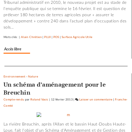
Tribunal administratif en 2010, le nouveau projet est au stade de
les
l'enquête publique qui se termine le 16 février. Il est question de
scories
prélever 180 hectares de terres agricoles pour « assurer le
de
développement » contre 240 dans l'actuel plan d'occupation des
la
sols...
crue…
Mots clés : |
Alain Chrétien
|
PLUI
|
POS
|
Surface Agricole Utile
Accès libre
Separateur
Environnement
-
Nature
Un schéma d’aménagement pour le
Breuchin
Compte-rendu
par
Roland Vasic
|
12 février 2013
|
Laisser un commentaire
on
|
Franche-
Comté
Les
pépites
et
La rivière Breuchin, après l'Allan et le bassin Haut-Doubs Haute-
les
Loue, fait l'objet d'un Schéma d'Aménagement et de Gestion des
scories