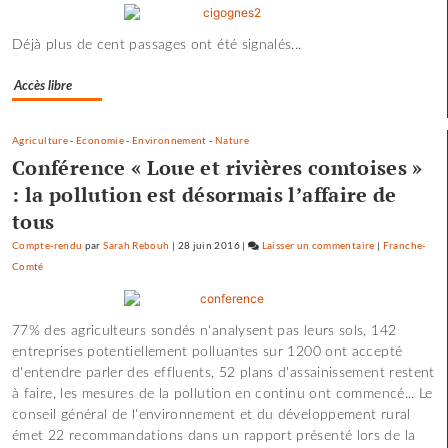
pépites
et
Déjà plus de cent passages ont été signalés...
les
scories
Accès libre
de
la
crue…
Agriculture
-
Economie
-
Environnement
-
Nature
Conférence « Loue et rivières comtoises »
: la pollution est désormais l’affaire de
tous
Compte-rendu
par
Sarah Rebouh
|
28 juin 2016
|
Laisser un commentaire
on
|
Franche-
Comté
Les
pépites
et
77% des agriculteurs sondés n'analysent pas leurs sols, 142
les
entreprises potentiellement polluantes sur 1200 ont accepté
scories
d'entendre parler des effluents, 52 plans d'assainissement restent
de
à faire, les mesures de la pollution en continu ont commencé... Le
la
conseil général de l'environnement et du développement rural
crue…
émet 22 recommandations dans un rapport présenté lors de la