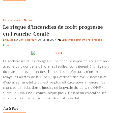
scories
Separateur
de
la
Environnement
-
Nature
crue…
Le risque d’incendies de forêt progresse
en Franche-Comté
Enquête
par
Daniel Bordür
|
20 juillet 2017
|
Laisser un commentaire
on
|
Franche-
Comté
Les
pépites
et
La sécheresse et les ravages d'une chenille importée il y a dix ans
les
avec le buis dont elle dévore les feuilles, contribuent à la révision
scories
du plan de prévention des risques. Les préfectures n'ont pas
de
relayé les alertes de la DRAAF qui estimait dès avril « nécessaire
la
d'organiser une lutte collective plus efficace pour améliorer les
crue…
chances de réduction d’impact de la pyrale du buis. » L'ONF «
surveille » mais ne « communique pas ». Besançon relocalise ses
souches... Factuel vous donne des pistes de lutte...
Accès libre