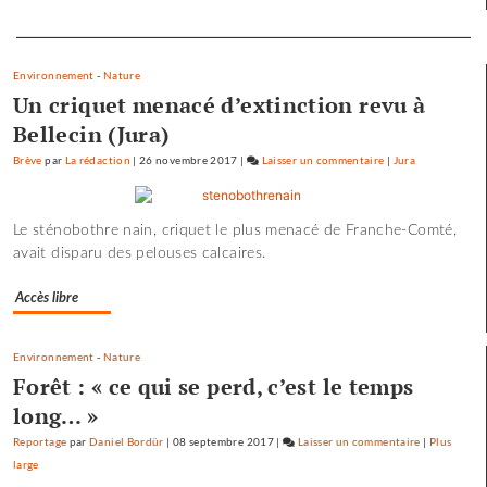
crue…
Separateur
Environnement
-
Nature
Un criquet menacé d’extinction revu à
Bellecin (Jura)
Brève
par
La rédaction
|
26 novembre 2017
|
Laisser un commentaire
on
|
Jura
Les
pépites
Le sténobothre nain, criquet le plus menacé de Franche-Comté,
et
avait disparu des pelouses calcaires.
les
scories
Accès libre
de
la
crue…
Environnement
-
Nature
Forêt : « ce qui se perd, c’est le temps
long… »
Reportage
par
Daniel Bordür
|
08 septembre 2017
|
Laisser un commentaire
on
|
Plus
large
Les