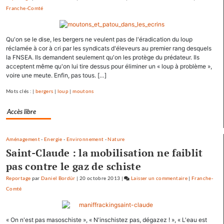
Franche-Comté
Les
pépites
et
Qu'on se le dise, les bergers ne veulent pas de l'éradication du loup
les
réclamée à cor à cri par les syndicats d'éleveurs au premier rang desquels
scories
la FNSEA. Ils demandent seulement qu'on les protège du prédateur. Ils
de
acceptent même qu'on lui tire dessus pour éliminer un « loup à problème »,
la
voire une meute. Enfin, pas tous. […]
crue…
Mots clés : |
bergers
|
loup
|
moutons
Accès libre
Aménagement
-
Energie
-
Environnement
-
Nature
Saint-Claude : la mobilisation ne faiblit
pas contre le gaz de schiste
Reportage
par
Daniel Bordür
|
20 octobre 2013
|
Laisser un commentaire
on
|
Franche-
Comté
Les
pépites
et
« On n'est pas masoschiste », « N'inschistez pas, dégazez ! », « L'eau est
les