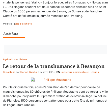
vitale, la polluer est fatal », « Bonjour forage, adieu fromages », « No gazaran
scories
»... Des slogans souriant ont fleuri samedi 19 octobre dans les rues de Saint-
de
Claude où 2000 personnes venues de Savoie, de Suisse et de Franche-
la
Comté ont défilé lors de la journée mondiale anti-fracking.
crue…
Mot clé : |
gaz de schiste
Accès libre
Bouton
abonnez-
Agriculture
-
Nature
vous
Le retour de la transhumance à Besançon
maintenant
Reportage
par
Daniel Bordür
|
12 avril 2013
|
Laisser un commentaire
on
|
Doubs
Les
pépites
Pour la cinquième fois, après l'annulation de l'an dernier pour cause de
et
mauvais temps, les 80 chèvres de Philippe Moustache vont traverser la ville
les
dimanche pour rejoindre leur première station de débroussaillage : la colline
scories
de Planoise. 1500 personnes sont attendues pour cette fête du printemps et
de
de l'agriculture urbaine.
la