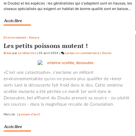
le Doubs) et les espèces : les généralistes qui s'adaptent sont en hausse, les
de
oiseaux spécialisés qui exigent un habitat de bonne qualité sont en baisse...
la
crue…
Accès libre
Environnement
-
Nature
Les petits poissons mutent !
Brève
par
La rédaction
|
01 avril 2014
|
Laisser un commentaire
on
|
Doubs
Les
pépites
«C'est une catastrophe», s'exclame un militant
et
environnementaliste qu'on ne pourra plus qualifier de «kmer
les
vert» tant la découverte fait froid dans le dos. Cette ombrine
scories
ocellée mutante a été pêchée ce mardi 1er avril dans le
de
Dessoubre, bel affluent du Doubs prenant sa source - ou plutôt
la
ses sources - dans la magnifique reculée de Consolation.
crue…
Mot clé : |
poisson d'avril
Accès libre