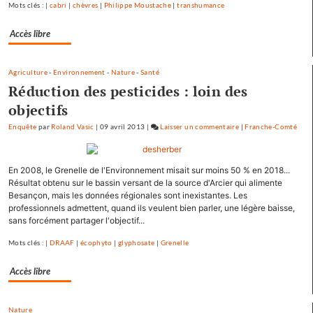
Mots clés : |
cabri
|
chèvres
|
Philippe Moustache
|
transhumance
crue…
Accès libre
Agriculture
-
Environnement
-
Nature
-
Santé
Réduction des pesticides : loin des
objectifs
Enquête
par
Roland Vasic
|
09 avril 2013
|
Laisser un commentaire
on
|
Franche-Comté
Les
pépites
En 2008, le Grenelle de l'Environnement misait sur moins 50 % en 2018...
et
Résultat obtenu sur le bassin versant de la source d'Arcier qui alimente
les
Besançon, mais les données régionales sont inexistantes. Les
scories
professionnels admettent, quand ils veulent bien parler, une légère baisse,
de
sans forcément partager l'objectif...
la
Mots clés : |
DRAAF
|
écophyto
|
glyphosate
|
Grenelle
crue…
Accès libre
Nature