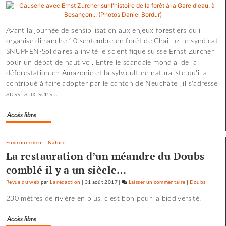
pépites
et
les
Avant la journée de sensibilisation aux enjeux forestiers qu'il
scories
organise dimanche 10 septembre en forêt de Chailluz, le syndicat
de
SNUPFEN-Solidaires a invité le scientifique suisse Ernst Zurcher
la
pour un débat de haut vol. Entre le scandale mondial de la
crue…
déforestation en Amazonie et la sylviculture naturaliste qu'il a
contribué à faire adopter par le canton de Neuchâtel, il s'adresse
aussi aux sens...
Accès libre
Environnement
-
Nature
La restauration d’un méandre du Doubs
comblé il y a un siècle…
Revue du web
par
La rédaction
|
31 août 2017
|
Laisser un commentaire
on
|
Doubs
Les
230 mètres de rivière en plus, c'est bon pour la biodiversité.
pépites
et
Accès libre
les