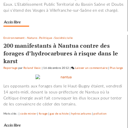
Eaux. L'Etablissement Public Territorial du Bassin Saône et Doubs
de
qui s'étend des Vosges à Villefranche-sur-Saône en est chargé.
la
crue…
Accès libre
Environnement
-
Nature
-
Politique
-
Société civile
200 manifestants à Nantua contre des
forages d’hydrocarbures à risque dans le
karst
Reportage
par
Roland Vasic
|
16 décembre 2012
|
Laisser un commentaire
on
|
Plus large
Les
pépites
Les opposants aux forages dans le Haut-Bugey étaient, vendredi
et
14 après-midi, devant la sous-préfecture de Nantua où la
les
Celtique énergie avait fait convoquer les élus locaux pour tenter
scories
de les convaincre de céder des terrains.
de
la
Mots clés : |
code minier
|
forage
|
gaz de schiste
|
hydrocarbures
|
pollution
crue…
Accès libre