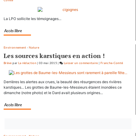
Comté
Les
pépites
et
La LPO sollicite les témoignages...
les
scories
Accès libre
de
la
crue…
Environnement
-
Nature
Les sources karstiques en action !
Brève
par
La rédaction
|
03 mai 2015
|
Laisser un commentaire
on
|
Franche-Comté
Les
pépites
Derrières les alertes aux crues, la beauté des résurgences des rivières
et
karstiques... Les grottes de Baume-les-Messieurs étaient inondées ce
les
dimanche (notre photo) et le Dard avait plusieurs origines...
scories
de
Accès libre
la
crue…
Bouton
abonnez-