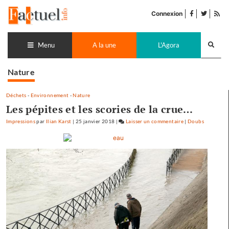
Accéder
facebook
twitter
Flu
au
Connexion
de
contenu
pub
Recherch
lance
Menu
A la une
L'Agora
Nature
Déchets
-
Environnement
-
Nature
Les pépites et les scories de la crue…
Impressions
par
Ilian Karst
|
25 janvier 2018
|
Laisser un commentaire
on
|
Doubs
Les
pépites
et
les
scories
de
la
crue…