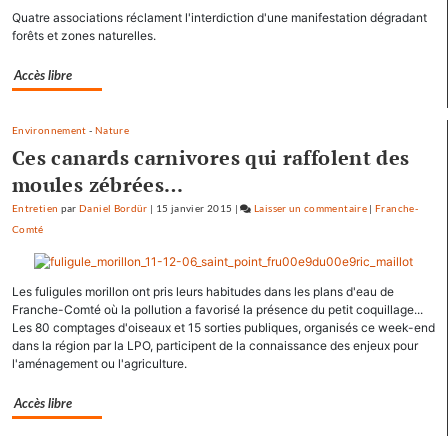
Les
Quatre associations réclament l'interdiction d'une manifestation dégradant
pépites
forêts et zones naturelles.
et
les
Accès libre
scories
de
Environnement
-
Nature
la
Ces canards carnivores qui raffolent des
crue…
moules zébrées…
Entretien
par
Daniel Bordür
|
15 janvier 2015
|
Laisser un commentaire
on
|
Franche-
Comté
Les
pépites
et
Les fuligules morillon ont pris leurs habitudes dans les plans d'eau de
les
Franche-Comté où la pollution a favorisé la présence du petit coquillage...
scories
Les 80 comptages d'oiseaux et 15 sorties publiques, organisés ce week-end
de
dans la région par la LPO, participent de la connaissance des enjeux pour
la
l'aménagement ou l'agriculture.
crue…
Accès libre