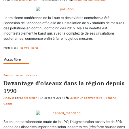
Les
pépites
La troisième conférence de la Loue et des rivières comtoises a été
et
l'occasion de l'annonce officielle de l'installation de six stations de mesures
les
des pollutions en continu dont cinq dès 2015. Mais la vedette est
scories
incontestablement le karst qui, avec la complexité de ses circulations
de
souterraines, commence enfin à faire l'objet de mesures
la
Mots clés : |
comté
|
karst
crue…
Accès libre
Environnement
-
Nature
Davantage d’oiseaux dans la région depuis
1990
Analyse
par
La rédaction
|
14 octobre 2014
|
Laisser un commentaire
on
|
Franche-
Comté
Les
pépites
et
Selon une passionnante étude de la LPO, l'augmentation observée de 50%
les
cache des disparités importantes selon les territoires (très forte hausse dans
scories