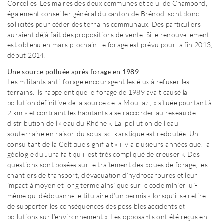
Corcelles. Les maires des deux communes et celui de Champord,
également conseiller général du canton de Brénod, sont donc
sollicités pour cèder des terrains communaux. Des particuliers
auraient déjà fait des propositions de vente. Si le renouvellement
est obtenu en mars prochain, le forage est prévu pour la fin 2013,
début 2014.
Une source polluée après forage en 1989
Les militants anti-forage encouragent les élus à refuser les
terrains. Ils rappelent que le forage de 1989 avait causé
la
pollution définitive de la source de la Moullaz , « située pourtant à
2 km » et contraint les habitants à se raccorder au réseau de
distribution de l’« eau du Rhône ». La pollution de l'eau
souterraine en raison du sous-sol karstique est redoutée. Un
consultant de la Celtique signifiait « il y a plusieurs années que, la
géologie du Jura fait qu’il est très compliqué de creuser ». Des
questions sont posées sur le traitement des boues de forage, les
chantiers de transport, d’évacuation d’hydrocarbures et leur
impact à moyen et long terme ainsi que sur le code minier lui-
même qui dédouanne le titulaire d’un permis « lorsqu’il se retire
de supporter les conséquences des possibles accidents et
pollutions sur l’environnement ». Les opposants ont été reçus en