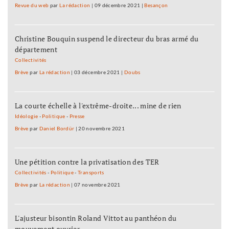
Revue du web
par
La rédaction
|
09 décembre 2021
|
Besançon
Christine Bouquin suspend le directeur du bras armé du
département
Collectivités
Brève
par
La rédaction
|
03 décembre 2021
|
Doubs
La courte échelle à l'extrême-droite... mine de rien
Idéologie
-
Politique
-
Presse
Brève
par
Daniel Bordür
|
20 novembre 2021
Une pétition contre la privatisation des TER
Collectivités
-
Politique
-
Transports
Brève
par
La rédaction
|
07 novembre 2021
L'ajusteur bisontin Roland Vittot au panthéon du
mouvement ouvrier