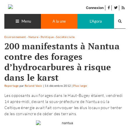
Accéder
facebook
twitter
Flu
au
Connexion
de
contenu
Recherch
pub
lance
Menu
A la une
L'Agora
Environnement
-
Nature
-
Politique
-
Société civile
200 manifestants à Nantua
contre des forages
d’hydrocarbures à risque
dans le karst
Reportage
par
Roland Vasic
|
16 décembre 2012
|
Plus large
Les opposants aux forages dans le Haut-Bugey étaient, vendredi
14 après-midi, devant la sous-préfecture de Nantua où la
Celtique énergie avait fait convoquer les élus locaux pour tenter
de les convaincre de céder des terrains.