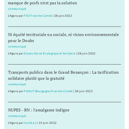
manque de profs n'est pas la solution
communiqué
L'Agora
par
FSU Franche-Comté
|
28 juin 2022
Ni équité territoriale ou sociale, ni vision environnementale
pour le Doubs
communiqué
L'Agora
par
Doubs Social Ecologique et Solidaire
|
28 juin 2022
Transports publics dans le Grand Besançon : La tarification
solidaire plutôt que la gratuité
communiqué
L'Agora
par
FNAUT Bourgogne-Franche-Comté
|
28 juin 2022
NUPES - RN : l'amalgame indigne
communiqué
L'Agora
par
Invité.e.s
|
14 juin 2022