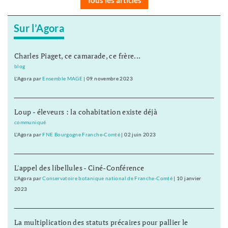
Tous les articles
Sur l’Agora
Charles Piaget, ce camarade, ce frère...
blog
L'Agora
par
Ensemble MAGE
|
09 novembre 2023
Loup - éleveurs : la cohabitation existe déjà
communiqué
L'Agora
par
FNE Bourgogne Franche-Comté
|
02 juin 2023
L'appel des libellules - Ciné-Conférence
L'Agora
par
Conservatoire botanique national de Franche-Comté
|
10 janvier
2023
La multiplication des statuts précaires pour pallier le