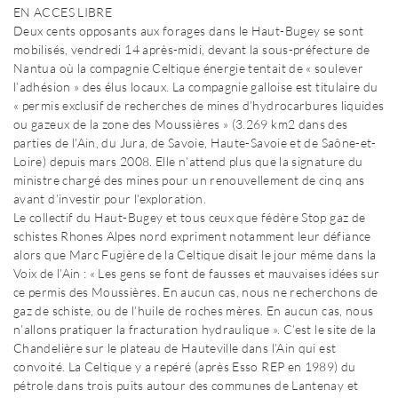
EN ACCES LIBRE
Deux cents opposants aux forages dans le Haut-Bugey se sont
mobilisés, vendredi 14 après-midi, devant la sous-préfecture de
Nantua où la compagnie Celtique énergie tentait de « soulever
l’adhésion » des élus locaux. La compagnie galloise est titulaire du
« permis exclusif de recherches de mines d’hydrocarbures liquides
ou gazeux de la zone des Moussières » (3.269 km2 dans des
parties de l'Ain, du Jura, de Savoie, Haute-Savoie et de Saône-et-
Loire) depuis mars 2008. Elle n’attend plus que la signature du
ministre chargé des mines pour un renouvellement de cinq ans
avant d’investir pour l’exploration.
Le collectif du Haut-Bugey et tous ceux que fédère Stop gaz de
schistes Rhones Alpes nord expriment notamment leur défiance
alors que Marc Fugière de la Celtique disait le jour même dans la
Voix de l’Ain : « Les gens se font de fausses et mauvaises idées sur
ce permis des Moussières. En aucun cas, nous ne recherchons de
gaz de schiste, ou de l’huile de roches mères. En aucun cas, nous
n’allons pratiquer la fracturation hydraulique ». C’est le site de la
Chandelière sur le plateau de Hauteville dans l’Ain qui est
convoité. La Celtique y a repéré (après Esso REP en 1989) du
pétrole dans trois puits autour des communes de Lantenay et