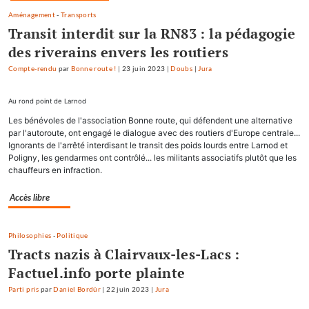
Aménagement
-
Transports
Transit interdit sur la RN83 : la pédagogie
des riverains envers les routiers
Compte-rendu
par
Bonne route !
|
23 juin 2023
|
Doubs
|
Jura
Au rond point de Larnod
Les bénévoles de l'association Bonne route, qui défendent une alternative
par l'autoroute, ont engagé le dialogue avec des routiers d'Europe centrale...
Ignorants de l'arrêté interdisant le transit des poids lourds entre Larnod et
Poligny, les gendarmes ont contrôlé... les militants associatifs plutôt que les
chauffeurs en infraction.
Accès libre
Philosophies
-
Politique
Tracts nazis à Clairvaux-les-Lacs :
Factuel.info porte plainte
Parti pris
par
Daniel Bordür
|
22 juin 2023
|
Jura