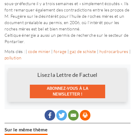
sous-préfecture il y a trois semaines et « simplement écoutés ». Ils
font remarquer également des contradictions entre les propos de
M. Feugère sur le désintérêt pour l’huile de roches mères et un
document préalable au permis, en 2006, où l’intérêt pour les
roches mères est bel et bien mentionné.
Celtique énergie a aussi un permis de recherche sur le secteur de
Pontarlier.
Mots clés : |
code minier
|
forage
|
gaz de schiste
|
hydrocarbures
|
pollution
Newsletter
Lisez la Lettre de Factuel
ABONNEZ-VOUS À LA
NEWSLETTER !
Sur le même thème