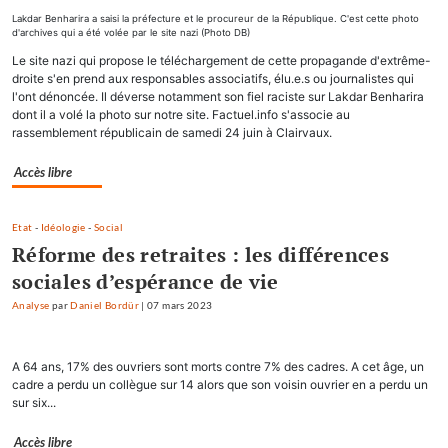
Lakdar Benharira a saisi la préfecture et le procureur de la République. C'est cette photo
d'archives qui a été volée par le site nazi (Photo DB)
Le site nazi qui propose le téléchargement de cette propagande d'extrême-
droite s'en prend aux responsables associatifs, élu.e.s ou journalistes qui
l'ont dénoncée. Il déverse notamment son fiel raciste sur Lakdar Benharira
dont il a volé la photo sur notre site. Factuel.info s'associe au
rassemblement républicain de samedi 24 juin à Clairvaux.
Accès libre
Etat
-
Idéologie
-
Social
Réforme des retraites : les différences
sociales d’espérance de vie
Analyse
par
Daniel Bordür
|
07 mars 2023
A 64 ans, 17% des ouvriers sont morts contre 7% des cadres. A cet âge, un
cadre a perdu un collègue sur 14 alors que son voisin ouvrier en a perdu un
sur six...
Accès libre