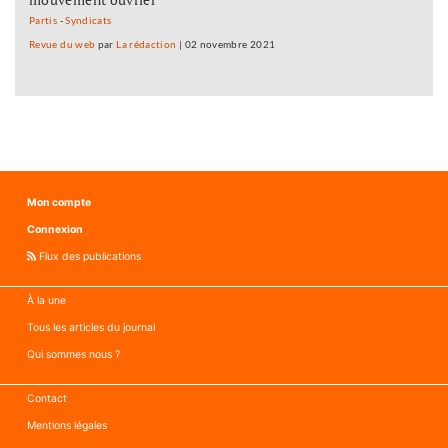
Partis
-
Syndicats
Revue du web
par
La rédaction
|
02 novembre 2021
Mon compte
Connexion
Flux des publications
À la une
Tous les articles du journal
Qui sommes nous ?
Contact
Mentions légales