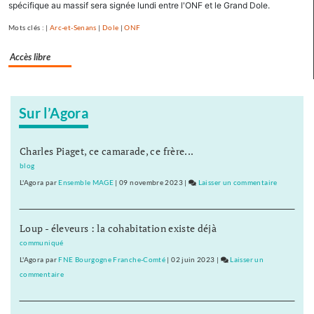
spécifique au massif sera signée lundi entre l'ONF et le Grand Dole.
enfants
»
Mots clés : |
Arc-et-Senans
|
Dole
|
ONF
Accès libre
Sur l’Agora
Charles Piaget, ce camarade, ce frère...
blog
L'Agora
par
Ensemble MAGE
|
09 novembre 2023
|
Laisser un commentaire
on
«
On
Loup - éleveurs : la cohabitation existe déjà
emprunte
la
communiqué
forêt
L'Agora
par
FNE Bourgogne Franche-Comté
|
02 juin 2023
|
Laisser un
de
commentaire
on
nos
«
petits-
On