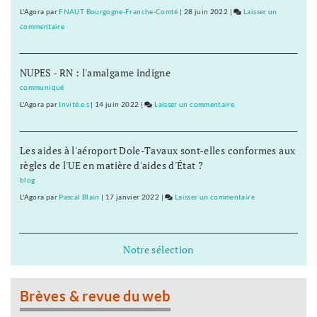
de
L'Agora
par
FNAUT Bourgogne-Franche-Comté
|
28 juin 2022
|
Laisser un
nos
commentaire
on
petits-
«
enfants
On
»
NUPES - RN : l'amalgame indigne
emprunte
la
communiqué
forêt
L'Agora
par
Invité.e.s
|
14 juin 2022
|
Laisser un commentaire
on
de
«
nos
On
petits-
Les aides à l'aéroport Dole-Tavaux sont-elles conformes aux
emprunte
enfants
règles de l'UE en matière d'aides d'État ?
la
»
forêt
blog
de
L'Agora
par
Pascal Blain
|
17 janvier 2022
|
Laisser un commentaire
on
nos
«
petits-
On
enfants
emprunte
Notre sélection
»
la
forêt
de
Brèves & revue du web
nos
petits-