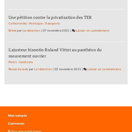
de
«
nos
On
petits-
Une pétition contre la privatisation des TER
emprunte
enfants
la
Collectivités
-
Politique
-
Transports
»
forêt
Brève
par
La rédaction
|
07 novembre 2021
|
Laisser un commentaire
on
de
«
nos
On
petits-
L'ajusteur bisontin Roland Vittot au panthéon du
emprunte
enfants
mouvement ouvrier
la
»
forêt
Partis
-
Syndicats
de
Revue du web
par
La rédaction
|
02 novembre 2021
|
Laisser un commentaire
on
nos
«
petits-
On
enfants
emprun
»
la
forêt
de
nos
Mon compte
petits-
Connexion
enfants
»
Flux des publications