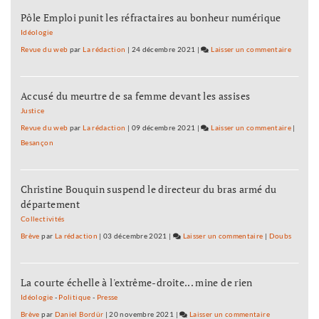
enfants
Pôle Emploi punit les réfractaires au bonheur numérique
»
Idéologie
Revue du web
par
La rédaction
|
24 décembre 2021
|
Laisser un commentaire
on
«
On
Accusé du meurtre de sa femme devant les assises
emprun
la
Justice
forêt
Revue du web
par
La rédaction
|
09 décembre 2021
|
Laisser un commentaire
on
|
de
Besançon
«
nos
On
petits-
emprun
enfants
Christine Bouquin suspend le directeur du bras armé du
la
»
département
forêt
de
Collectivités
nos
Brève
par
La rédaction
|
03 décembre 2021
|
Laisser un commentaire
on
|
Doubs
petits-
«
enfants
On
»
La courte échelle à l'extrême-droite... mine de rien
emprunte
la
Idéologie
-
Politique
-
Presse
forêt
Brève
par
Daniel Bordür
|
20 novembre 2021
|
Laisser un commentaire
on