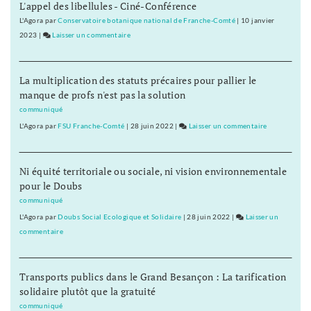
enfants
L'appel des libellules - Ciné-Conférence
emprunte
»
la
L'Agora
par
Conservatoire botanique national de Franche-Comté
|
10 janvier
forêt
2023
|
Laisser un commentaire
on
de
«
nos
On
La multiplication des statuts précaires pour pallier le
petits-
emprunte
manque de profs n'est pas la solution
enfants
la
»
forêt
communiqué
de
L'Agora
par
FSU Franche-Comté
|
28 juin 2022
|
Laisser un commentaire
on
nos
«
petits-
On
enfants
Ni équité territoriale ou sociale, ni vision environnementale
emprunte
»
pour le Doubs
la
forêt
communiqué
de
L'Agora
par
Doubs Social Ecologique et Solidaire
|
28 juin 2022
|
Laisser un
nos
commentaire
on
petits-
«
enfants
On
»
Transports publics dans le Grand Besançon : La tarification
emprunte
solidaire plutôt que la gratuité
la
forêt
communiqué