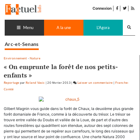
Accéder
facebook
twitter
Flu
au
Connexion
de
contenu
pub
Recherch
lance
Menu
A la une
L'Agora
Arc-et-Senans
Environnement
-
Nature
« On emprunte la forêt de nos petits-
enfants »
Reportage
par
Roland Vasic
|
20 février 2013
|
Laisser un commentaire
on
|
Franche-
Comté
«
On
emprunte
Gilbert Magnin vous guide dans la forêt de Chaux, la deuxième plus grande
la
forêt domaniale de France, comme à la découverte du trésor. Le trésor se
forêt
trouve entre vallée du Doubs et vallée de la Loue, de part et d'autre des
de
routes forestières qui quadrillent son étendue, autour des sept colonnes de
nos
pierre qui permettent de se repérer aux carrefours, le long des ruisseaux qui
petits-
y ont leur source et leur point de confluence. Une charte Natura 2000