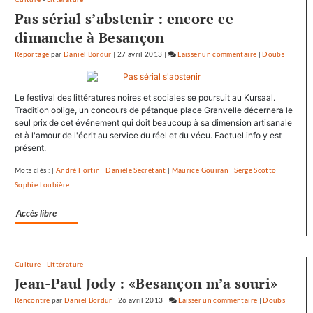
Pas sérial s’abstenir : encore ce
dimanche à Besançon
Reportage
par
Daniel Bordür
|
27 avril 2013
|
Laisser un commentaire
on
|
Doubs
François
Hollande
Le festival des littératures noires et sociales se poursuit au Kursaal.
se
Tradition oblige, un concours de pétanque place Granvelle décernera le
ressource
seul prix de cet événement qui doit beaucoup à sa dimension artisanale
à
et à l'amour de l'écrit au service du réel et du vécu. Factuel.info y est
Mamirolle
présent.
et
Mots clés : |
André Fortin
|
Danièle Secrétant
|
Maurice Gouiran
|
Serge Scotto
|
Avoudrey
Sophie Loubière
Accès libre
Culture
-
Littérature
Jean-Paul Jody : «Besançon m’a souri»
Rencontre
par
Daniel Bordür
|
26 avril 2013
|
Laisser un commentaire
on
|
Doubs