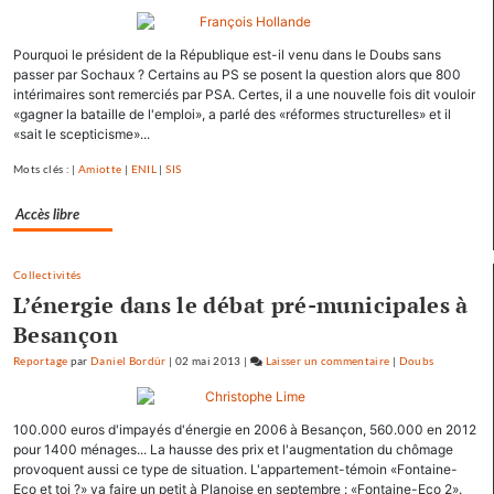
François
Hollande
Pourquoi le président de la République est-il venu dans le Doubs sans
se
passer par Sochaux ? Certains au PS se posent la question alors que 800
ressource
intérimaires sont remerciés par PSA. Certes, il a une nouvelle fois dit vouloir
à
«gagner la bataille de l'emploi», a parlé des «réformes structurelles» et il
Mamirolle
«sait le scepticisme»...
et
Mots clés : |
Amiotte
|
ENIL
|
SIS
Avoudrey
Accès libre
Collectivités
L’énergie dans le débat pré-municipales à
Besançon
Reportage
par
Daniel Bordür
|
02 mai 2013
|
Laisser un commentaire
on
|
Doubs
François
Hollande
100.000 euros d'impayés d'énergie en 2006 à Besançon, 560.000 en 2012
se
pour 1400 ménages... La hausse des prix et l'augmentation du chômage
ressource
provoquent aussi ce type de situation. L'appartement-témoin «Fontaine-
à
Eco et toi ?» va faire un petit à Planoise en septembre : «Fontaine-Eco 2».