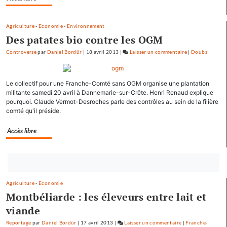
Agriculture
-
Economie
-
Environnement
Des patates bio contre les OGM
Controverse
par
Daniel Bordür
|
18 avril 2013
|
Laisser un commentaire
on
|
Doubs
François
Hollande
Le collectif pour une Franche-Comté sans OGM organise une plantation
se
militante samedi 20 avril à Dannemarie-sur-Crête. Henri Renaud explique
ressource
pourquoi. Claude Vermot-Desroches parle des contrôles au sein de la filière
à
comté qu'il préside.
Mamirolle
et
Accès libre
Avoudrey
Bouton
abonnez-
Agriculture
-
Economie
vous
Montbéliarde : les éleveurs entre lait et
maintenant
viande
Reportage
par
Daniel Bordür
|
17 avril 2013
|
Laisser un commentaire
on
|
Franche-