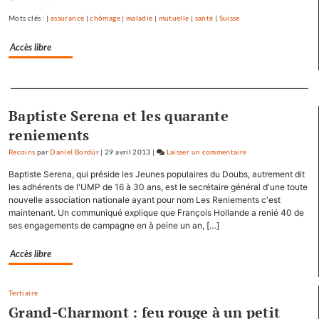
Avoudrey
Mots clés : |
assurance
|
chômage
|
maladie
|
mutuelle
|
santé
|
Suisse
Accès libre
Separateur
Baptiste Serena et les quarante
reniements
Recoins
par
Daniel Bordür
|
29 avril 2013
|
Laisser un commentaire
on
François
Baptiste Serena, qui préside les Jeunes populaires du Doubs, autrement dit
Hollande
les adhérents de l'UMP de 16 à 30 ans, est le secrétaire général d'une toute
se
nouvelle association nationale ayant pour nom Les Reniements c'est
maintenant. Un communiqué explique que François Hollande a renié 40 de
ressource
ses engagements de campagne en à peine un an, […]
à
Mamirolle
Accès libre
et
Avoudrey
Tertiaire
Grand-Charmont : feu rouge à un petit