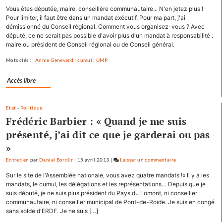
François
Vous êtes députée, maire, conseillère communautaire... N'en jetez plus !
Hollande
Pour limiter, il faut être dans un mandat exécutif. Pour ma part, j'ai
se
démissionné du Conseil régional. Comment vous organisez-vous ? Avec
député, ce ne serait pas possible d'avoir plus d'un mandat à responsabilité :
ressource
maire ou président de Conseil régional ou de Conseil général.
à
Mamirolle
Mots clés : |
Annie Genevard
|
cumul
|
UMP
et
Avoudrey
Accès libre
Etat
-
Politique
Frédéric Barbier : « Quand je me suis
présenté, j’ai dit ce que je garderai ou pas
»
Entretien
par
Daniel Bordür
|
15 avril 2013
|
Laisser un commentaire
on
François
Sur le site de l'Assemblée nationale, vous avez quatre mandats !« Il y a les
Hollande
mandats, le cumul, les délégations et les représentations… Depuis que je
se
suis député, je ne suis plus président du Pays du Lomont, ni conseiller
communautaire, ni conseiller municipal de Pont-de-Roide. Je suis en congé
ressource
sans solde d'ERDF. Je ne suis […]
à