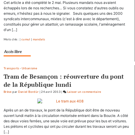
Cet article a été complété le 2 mai. Plusieurs mandats nous avaient
se
échappés lors de nos recherches… Si vous constatez d'autres oublis ou
ressource
erreurs, n'hésitez pas à nous le signaler. Seuls quelques uns des 2000
à
syndicats intercommunaux, mixtes (c'est à dire avec le département),
Mamirolle
constitués pour gérer un abattoir, un ramassage scolaire, l'aménagement
et
d'un […]
Avoudrey
Mots clés : |
cumul
|
mandats
Accès libre
Transports
-
Urbanisme
Tram de Besançon : réouverture du pont
de la République lundi
Brève
par
Daniel Bordür
|
24 avril 2013
|
Laisser un commentaire
on
François
Hollande
Après un an de travaux, le pont de la République doit être de nouveau
se
ouvert lundi matin à la circulation motorisée entrant dans la Boucle. A côté
ressource
des deux voies ferrées, une seule voie est prévue pour les bus et voitures.
à
Les piétons et cyclistes qui ont pu circuler durant les travaux seront un peu
Mamirolle
[…]