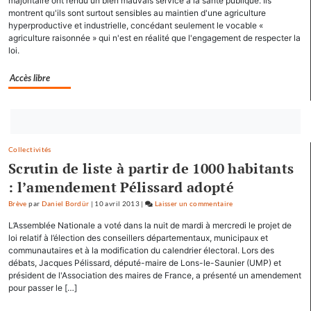
majoritaire ont rendu un bien mauvais service à la santé publique. Ils
montrent qu'ils sont surtout sensibles au maintien d'une agriculture
à
hyperproductive et industrielle, concédant seulement le vocable «
Mamirolle
agriculture raisonnée » qui n'est en réalité que l'engagement de respecter la
et
loi.
Avoudrey
Accès libre
Bouton
abonnez-
Collectivités
vous
Scrutin de liste à partir de 1000 habitants
maintenant
: l’amendement Pélissard adopté
Brève
par
Daniel Bordür
|
10 avril 2013
|
Laisser un commentaire
on
François
L’Assemblée Nationale a voté dans la nuit de mardi à mercredi le projet de
Hollande
loi relatif à l’élection des conseillers départementaux, municipaux et
se
communautaires et à la modification du calendrier électoral. Lors des
débats, Jacques Pélissard, député-maire de Lons-le-Saunier (UMP) et
ressource
président de l'Association des maires de France, a présenté un amendement
à
pour passer le […]
Mamirolle
et