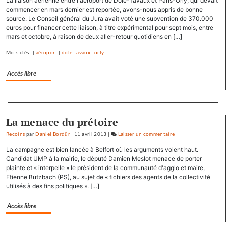
La liaison aérienne entre l'aéroport de Dole-Tavaux et Paris-Orly, qui devait
Hollande
commencer en mars dernier est reportée, avons-nous appris de bonne
se
source. Le Conseil général du Jura avait voté une subvention de 370.000
euros pour financer cette liaison, à titre expérimental pour sept mois, entre
ressource
mars et octobre, à raison de deux aller-retour quotidiens en […]
à
Mamirolle
Mots clés : |
aéroport
|
dole-tavaux
|
orly
et
Avoudrey
Accès libre
Separateur
La menace du prétoire
Recoins
par
Daniel Bordür
|
11 avril 2013
|
Laisser un commentaire
on
François
La campagne est bien lancée à Belfort où les arguments volent haut.
Hollande
Candidat UMP à la mairie, le député Damien Meslot menace de porter
se
plainte et « interpelle » le président de la communauté d'agglo et maire,
Etienne Butzbach (PS), au sujet de « fichiers des agents de la collectivité
ressource
utilisés à des fins politiques ». […]
à
Mamirolle
Accès libre
et
Avoudrey