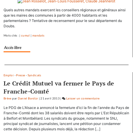
Hollande
Quels autres mandats exercent les conseillers régionaux et généraux ainsi
se
que les maires des communes à partir de 4000 habitants et les
ressource
parlementaires ? Tentative de recensement pour le seul département du
à
Doubs.
Mamirolle
et
Mots clés : |
cumul
|
mandats
Avoudrey
Accès libre
Separateur
Emploi
-
Presse
-
Syndicats
Le Crédit Mutuel va fermer le Pays de
Franche-Comté
Brève
par
Daniel Bordür
|
21 avril 2013
|
Laisser un commentaire
on
François
Le PDG de L'Alsace a annoncé la fermeture d'ici la fin de l'année du Pays de
Hollande
Franche-Comté dont les 38 salariés doivent être repris par L'Est Républicain
se
à Belfort et Montbéliard. Les syndicats du groupe, notamment le SNJ,
principal syndicat de journalistes, lancent une pétition pour condamner
ressource
cette décision. Depuis plusieurs mois déjà, la rédaction […]
à