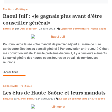
Bouton
abonnez-
Elections
-
Politique
vous
Raoul Juif : «je gagnais plus avant d’être
maintenant
conseiller général»
Entretien
par
Daniel Bordür
|
25 avril 2013
|
Laisser un commentaire
on
|
Haute-Saône
François
Hollande
Pourquoi avoir laissé votre mandat de premier adjoint au maire de Lure
se
après votre élection au conseil général ? Par conviction anti-cumul ? C'était
ressource
ma conviction initiale. Dans le problème du cumul, il y a plusieurs éléments.
à
Le cumul génère des heures et des heures de travail, de nombreuses
Mamirolle
réunions.
et
Avoudrey
Accès libre
Collectivités
-
Politique
Les élus de Haute-Saône et leurs mandats
Enquête
par
Daniel Bordür
|
24 avril 2013
|
Laisser un commentaire
on
|
Haute-Saône
François
Hollande