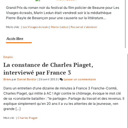
Hollande
Grand Prix du roman noir du festival du film policier de Beaune pour Les
se
Visages écrasés, Marin Ledun était vendredi soir à la médiathèque
ressource
Pierre-Bayle de Besançon pour une causerie sur la littérature...
à
Mamirolle
Mots clés : |
Les Visages écrasés
|
Marin Ledun
|
Pas serial s'abstenir
et
Avoudrey
Accès libre
Emploi
La constance de Charles Piaget,
interviewé par France 3
Brève
par
Daniel Bordür
|
26 avril 2013
|
Laisser un commentaire
on
François
Dans un entretien d'une dizaine de minutes à France 3 Franche-Comté,
Hollande
Charles Piaget, qui milite à AC ! Agir contre le chômage, évoque le mot clé
se
de sa «constante bataille» : "le partage». Partage du travail et des revenus. Il
explique simplement qu'en 20 ans il a vu les attentes de la jeunesse, «en
ressource
grande […]
à
Mamirolle
Mot clé : |
Charles Piaget
et
Avoudrey