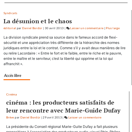
Separateur
Syndicats
La désunion et le chaos
éditorial
par
Daniel Bordür
|
30 avril 2013
|
Laisser un commentaire
on
|
Plus large
François
La division syndicale prend sa source dans le fameux accord de flexi-
Hollande
sécurité et une appréciation très différente de la hiérarchie des normes
se
juridiques entre la loi et le contrat. Comme s'il y avait deux manières de lire
ou relire Lacordaire : « Entre le fort et le faible, entre le riche et le pauvre,
ressource
entre le maître et le serviteur, c’est la liberté qui opprime et la loi qui
à
affranchit ».
Mamirolle
et
Accès libre
Avoudrey
Cinéma
cinéma : les producteurs satisfaits de
leur rencontre avec Marie-Guide Dufay
Brève
par
Daniel Bordür
|
29 avril 2013
|
Laisser un commentaire
on
François
La présidente du Conseil régional Marie-Guite Dufay a fait plusieurs
Hollande
propositions à l'association des producteurs audio-visuel Rhin-Rhône