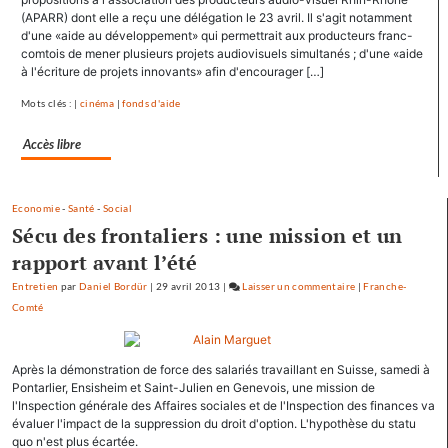
se
(APARR) dont elle a reçu une délégation le 23 avril. Il s'agit notamment
d'une «aide au développement» qui permettrait aux producteurs franc-
ressource
comtois de mener plusieurs projets audiovisuels simultanés ; d'une «aide
à
à l'écriture de projets innovants» afin d'encourager […]
Mamirolle
et
Mots clés : |
cinéma
|
fonds d'aide
Avoudrey
Accès libre
Economie
-
Santé
-
Social
Sécu des frontaliers : une mission et un
rapport avant l’été
Entretien
par
Daniel Bordür
|
29 avril 2013
|
Laisser un commentaire
on
|
Franche-
Comté
François
Hollande
se
Après la démonstration de force des salariés travaillant en Suisse, samedi à
ressource
Pontarlier, Ensisheim et Saint-Julien en Genevois, une mission de
à
l'Inspection générale des Affaires sociales et de l'Inspection des finances va
Mamirolle
évaluer l'impact de la suppression du droit d'option. L'hypothèse du statu
et
quo n'est plus écartée.