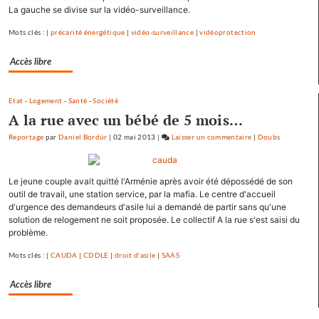
Mamirolle
La gauche se divise sur la vidéo-surveillance.
et
Mots clés : |
précarité énergétique
|
vidéo-surveillance
|
vidéoprotection
Avoudrey
Accès libre
Etat
-
Logement
-
Santé
-
Société
A la rue avec un bébé de 5 mois…
Reportage
par
Daniel Bordür
|
02 mai 2013
|
Laisser un commentaire
on
|
Doubs
François
Hollande
Le jeune couple avait quitté l'Arménie après avoir été dépossédé de son
se
outil de travail, une station service, par la mafia. Le centre d'accueil
ressource
d'urgence des demandeurs d'asile lui a demandé de partir sans qu'une
à
solution de relogement ne soit proposée. Le collectif A la rue s'est saisi du
Mamirolle
problème.
et
Mots clés : |
CAUDA
|
CDDLE
|
droit d'asile
|
SAAS
Avoudrey
Accès libre