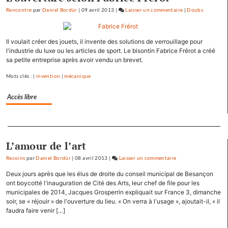
Rencontre
par
Daniel Bordür
|
09 avril 2013
|
Laisser un commentaire
on
|
Doubs
François
Hollande
Il voulait créer des jouets, il invente des solutions de verrouillage pour
se
l'industrie du luxe ou les articles de sport. Le bisontin Fabrice Frérot a créé
ressource
sa petite entreprise après avoir vendu un brevet.
à
Mamirolle
Mots clés : |
invention
|
mécanique
et
Avoudrey
Accès libre
Separateur
L’amour de l’art
Recoins
par
Daniel Bordür
|
08 avril 2013
|
Laisser un commentaire
on
François
Deux jours après que les élus de droite du conseil municipal de Besançon
Hollande
ont boycotté l'inauguration de Cité des Arts, leur chef de file pour les
se
municipales de 2014, Jacques Grosperrin expliquait sur France 3, dimanche
soir, se « réjouir » de l'ouverture du lieu. « On verra à l'usage », ajoutait-il, « il
ressource
faudra faire venir […]
à
Mamirolle