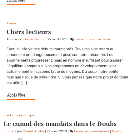
Accès libre
Presse
Chers lecteurs
Article
par
Daniel Bordür
|
22 avril 2013
|
Laisser un commentaire
on
François
Factuel.info vit des débuts tourmentés. Trois mois de retard au
Hollande
lancement ont dangereusement pesé sur notre trésorerie. Les
se
abonnements progressent, mais en nombre insuffisant pour assurer
l'équilibre comptable. Nos programmes de développement sont
ressource
actuellement en suspens faute de moyens. Du coup, notre petite
à
musique risque de s'éteindre. Si vous pensez que notre projet éditorial
Mamirolle
est utile […]
et
Avoudrey
Accès libre
Elections
-
Politique
Le cumul des mandats dans le Doubs
Enquête
par
Daniel Bordür
|
22 avril 2013
|
Laisser un commentaire
on
|
Doubs
François