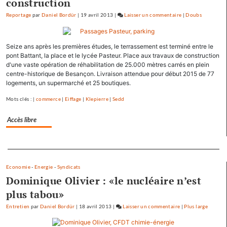
construction
Reportage
par
Daniel Bordür
|
19 avril 2013
|
Laisser un commentaire
on
|
Doubs
François
Hollande
Seize ans après les premières études, le terrassement est terminé entre le
se
pont Battant, la place et le lycée Pasteur. Place aux travaux de construction
ressource
d'une vaste opération de réhabilitation de 25.000 mètres carrés en plein
à
centre-historique de Besançon. Livraison attendue pour début 2015 de 77
Mamirolle
logements, un supermarché et 25 boutiques.
et
Mots clés : |
commerce
|
Eiffage
|
Klepierre
|
Sedd
Avoudrey
Accès libre
Separateur
Economie
-
Energie
-
Syndicats
Dominique Olivier : «le nucléaire n’est
plus tabou»
Entretien
par
Daniel Bordür
|
18 avril 2013
|
Laisser un commentaire
on
|
Plus large
François