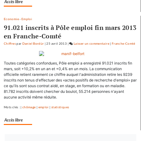
Accès libre
Economie
-
Emploi
91.021 inscrits à Pôle emploi fin mars 2013
en Franche-Comté
Chiffres
par
Daniel Bordür
|
25 avril 2013
|
Laisser un commentaire
on
|
Franche-Comté
François
Hollande
Toutes catégories confondues, Pôle emploi a enregistré 91.021 inscrits fin
se
mars, soit +10,2% en un an et +0,4% en un mois. La communication
ressource
officielle retient rarement ce chiffre auquel l'administration retire les 9239
à
inscrits non tenus d'effectuer des «actes positifs de recherche d'emploi» par
Mamirolle
ce qu'ils sont sous contrat aidé, en stage, en formation ou en maladie.
et
81.782 inscrits doivent chercher du boulot, 55.214 personnes n'ayant
aucune activité même réduite.
Avoudrey
Mots clés : |
chômage
|
emploi
|
statistiques
Accès libre