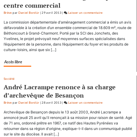
centre commercial
Brève
par
Daniel Bordür
|
29 avril 2013
|
Laisser un commentaire
on
François
La commission départementale d'aménagement commercial a émis un avis
Hollande
défavorable à la création d’un ensemble commercial de 18.609 m², route de
se
Béthoncourt à Grand-Charmont. Porté par la SCI des Jonchets, des
Yvelines, le projet prévoyait neuf moyennes surfaces spécialisées dans
ressource
l’équipement de la personne, dans l’équipement du foyer et les produits de
à
culture-loisirs, ainsi que six […]
Mamirolle
et
Accès libre
Avoudrey
Société
André Lacrampe renonce à sa charge
d’archevêque de Besançon
Brève
par
Daniel Bordür
|
28 avril 2013
|
Laisser un commentaire
on
François
Archevêque de Besançon depuis le 13 août 2003, André Lacrampe a
Hollande
annoncé jeudi 25 avril qu'il renonçait à sa mission pour raison de santé. Agé
se
de 71 ans, ordonné prêtre en 1967, ce natif des Hautes Pyrénées va
retourner dans sa région d'origine, explique-t-il dans un communiqué publié
ressource
sur le site du diocèse. Il avait […]
à