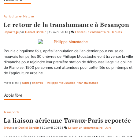
Agriculture
-
Nature
Le retour de la transhumance à Besançon
Reportage
par
Daniel Bordür
|
12 avril 2013
|
Laisser un commentaire
on
|
Doubs
François
Hollande
Pour la cinquième fois, après l'annulation de l'an dernier pour cause de
se
mauvais temps, les 80 chèvres de Philippe Moustache vont traverser la ville
ressource
dimanche pour rejoindre leur première station de débroussaillage : la colline
à
de Planoise. 1500 personnes sont attendues pour cette fête du printemps et
Mamirolle
de l'agriculture urbaine.
et
Mots clés : |
cabri
|
chèvres
|
Philippe Moustache
|
transhumance
Avoudrey
Accès libre
Transports
La liaison aérienne Tavaux-Paris reportée
Brève
par
Daniel Bordür
|
12 avril 2013
|
Laisser un commentaire
on
|
Jura
François