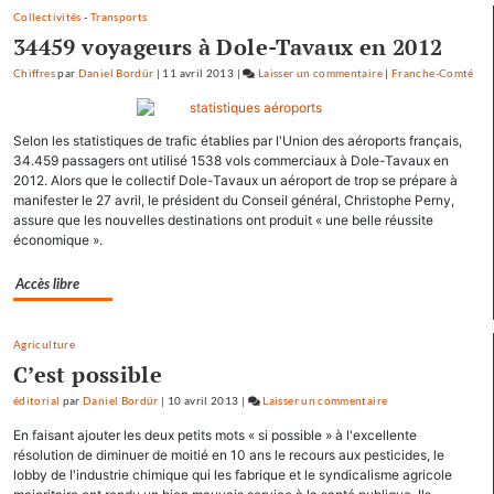
Collectivités
-
Transports
34459 voyageurs à Dole-Tavaux en 2012
Chiffres
par
Daniel Bordür
|
11 avril 2013
|
Laisser un commentaire
on
|
Franche-Comté
François
Hollande
Selon les statistiques de trafic établies par l'Union des aéroports français,
se
34.459 passagers ont utilisé 1538 vols commerciaux à Dole-Tavaux en
ressource
2012. Alors que le collectif Dole-Tavaux un aéroport de trop se prépare à
à
manifester le 27 avril, le président du Conseil général, Christophe Perny,
Mamirolle
assure que les nouvelles destinations ont produit « une belle réussite
et
économique ».
Avoudrey
Accès libre
Agriculture
C’est possible
éditorial
par
Daniel Bordür
|
10 avril 2013
|
Laisser un commentaire
on
François
En faisant ajouter les deux petits mots « si possible » à l'excellente
Hollande
résolution de diminuer de moitié en 10 ans le recours aux pesticides, le
se
lobby de l'industrie chimique qui les fabrique et le syndicalisme agricole
ressource