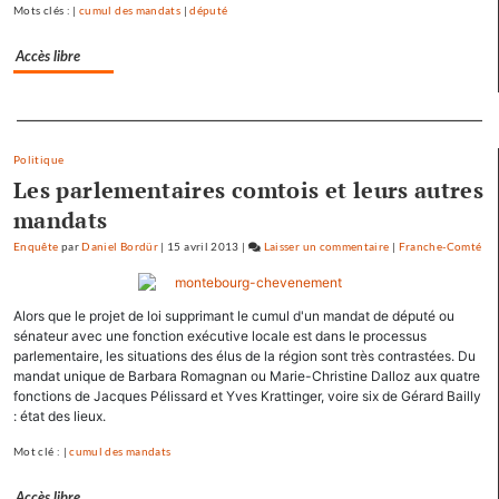
Mamirolle
Mots clés : |
cumul des mandats
|
député
et
Avoudrey
Accès libre
Separateur
Politique
Les parlementaires comtois et leurs autres
mandats
Enquête
par
Daniel Bordür
|
15 avril 2013
|
Laisser un commentaire
on
|
Franche-Comté
François
Hollande
Alors que le projet de loi supprimant le cumul d'un mandat de député ou
se
sénateur avec une fonction exécutive locale est dans le processus
ressource
parlementaire, les situations des élus de la région sont très contrastées. Du
à
mandat unique de Barbara Romagnan ou Marie-Christine Dalloz aux quatre
Mamirolle
fonctions de Jacques Pélissard et Yves Krattinger, voire six de Gérard Bailly
et
: état des lieux.
Avoudrey
Mot clé : |
cumul des mandats
Accès libre