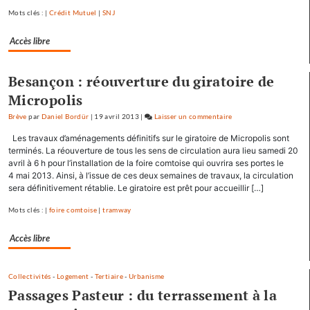
Mamirolle
Mots clés : |
Crédit Mutuel
|
SNJ
et
Avoudrey
Accès libre
Besançon : réouverture du giratoire de
Micropolis
Brève
par
Daniel Bordür
|
19 avril 2013
|
Laisser un commentaire
on
François
Les travaux d’aménagements définitifs sur le giratoire de Micropolis sont
Hollande
terminés. La réouverture de tous les sens de circulation aura lieu samedi 20
se
avril à 6 h pour l’installation de la foire comtoise qui ouvrira ses portes le
4 mai 2013. Ainsi, à l’issue de ces deux semaines de travaux, la circulation
ressource
sera définitivement rétablie. Le giratoire est prêt pour accueillir […]
à
Mamirolle
Mots clés : |
foire comtoise
|
tramway
et
Avoudrey
Accès libre
Collectivités
-
Logement
-
Tertiaire
-
Urbanisme
Passages Pasteur : du terrassement à la