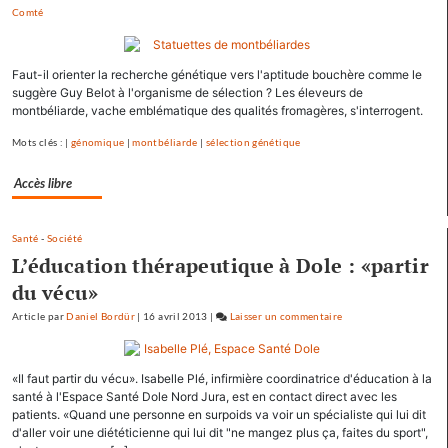
Comté
François
Hollande
se
Faut-il orienter la recherche génétique vers l'aptitude bouchère comme le
ressource
suggère Guy Belot à l'organisme de sélection ? Les éleveurs de
à
montbéliarde, vache emblématique des qualités fromagères, s'interrogent.
Mamirolle
et
Mots clés : |
génomique
|
montbéliarde
|
sélection génétique
Avoudrey
Accès libre
Santé
-
Société
L’éducation thérapeutique à Dole : «partir
du vécu»
Article
par
Daniel Bordür
|
16 avril 2013
|
Laisser un commentaire
on
François
Hollande
«Il faut partir du vécu». Isabelle Plé, infirmière coordinatrice d'éducation à la
se
santé à l'Espace Santé Dole Nord Jura, est en contact direct avec les
ressource
patients. «Quand une personne en surpoids va voir un spécialiste qui lui dit
à
d'aller voir une diététicienne qui lui dit "ne mangez plus ça, faites du sport",
Mamirolle