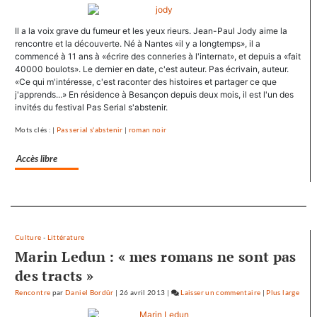
François
Hollande
Il a la voix grave du fumeur et les yeux rieurs. Jean-Paul Jody aime la
se
rencontre et la découverte. Né à Nantes «il y a longtemps», il a
ressource
commencé à 11 ans à «écrire des conneries à l'internat», et depuis a «fait
à
40000 boulots». Le dernier en date, c'est auteur. Pas écrivain, auteur.
Mamirolle
«Ce qui m'intéresse, c'est raconter des histoires et partager ce que
et
j'apprends...» En résidence à Besançon depuis deux mois, il est l'un des
invités du festival Pas Serial s'abstenir.
Avoudrey
Mots clés : |
Pas serial s'abstenir
|
roman noir
Accès libre
Separateur
Culture
-
Littérature
Marin Ledun : « mes romans ne sont pas
des tracts »
Rencontre
par
Daniel Bordür
|
26 avril 2013
|
Laisser un commentaire
on
|
Plus large
François