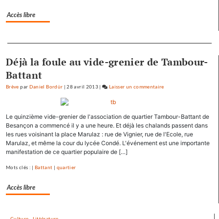
Mamirolle
Accès libre
et
Avoudrey
Separateur
Déjà la foule au vide-grenier de Tambour-
Battant
Brève
par
Daniel Bordür
|
28 avril 2013
|
Laisser un commentaire
on
François
Hollande
Le quinzième vide-grenier de l'association de quartier Tambour-Battant de
se
Besançon a commencé il y a une heure. Et déjà les chalands passent dans
ressource
les rues voisinant la place Marulaz : rue de Vignier, rue de l'Ecole, rue
à
Marulaz, et même la cour du lycée Condé. L'événement est une importante
Mamirolle
manifestation de ce quartier populaire de […]
et
Mots clés : |
Battant
|
quartier
Avoudrey
Accès libre
Culture
-
Littérature