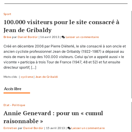
Separateur
Sport
100.000 visiteurs pour le site consacré à
Jean de Gribaldy
Brève
par
Daniel Bordür
|
16 avril 2013
|
Laisser un commentaire
on
François
Créé en décembre 2006 par Pierre Diéterlé, le site consacré à son oncle et
Hollande
ancien cycliste professionnel Jean de Gribaldy (1922-1987) a dépassé au
se
mois de mars le cap des 100.000 visiteurs. Celui qu'on a appelé aussi « le
vicomte » participa à trois Tour de France (1947, 48 et 52) et fut ensuite
ressource
directeur sportif, […]
à
Mamirolle
Mots clés : |
cyclisme
|
Jean de Gribaldi
et
Avoudrey
Accès libre
Etat
-
Politique
Annie Genevard : pour un « cumul
raisonnable »
Entretien
par
Daniel Bordür
|
15 avril 2013
|
Laisser un commentaire
on