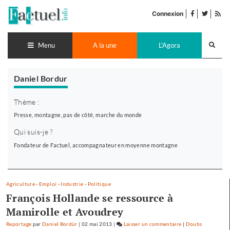
Accéder
facebook
twitter
Flu
au
Connexion
de
contenu
pub
Recherch
lance
Menu
A la une
L'Agora
Daniel Bordur
Thème :
Presse, montagne, pas de côté, marche du monde
Qui suis-je ?
Fondateur de Factuel, accompagnateur en moyenne montagne
Agriculture
-
Emploi
-
Industrie
-
Politique
François Hollande se ressource à
Mamirolle et Avoudrey
Reportage
par
Daniel Bordür
|
02 mai 2013
|
Laisser un commentaire
on
|
Doubs