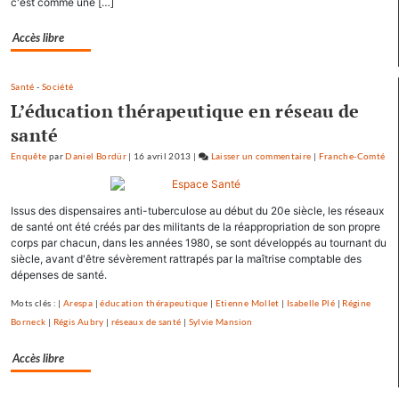
c'est comme une […]
et
Avoudrey
Accès libre
Santé
-
Société
L’éducation thérapeutique en réseau de
santé
Enquête
par
Daniel Bordür
|
16 avril 2013
|
Laisser un commentaire
on
|
Franche-Comté
François
Hollande
Issus des dispensaires anti-tuberculose au début du 20e siècle, les réseaux
se
de santé ont été créés par des militants de la réappropriation de son propre
ressource
corps par chacun, dans les années 1980, se sont développés au tournant du
à
siècle, avant d'être sévèrement rattrapés par la maîtrise comptable des
Mamirolle
dépenses de santé.
et
Mots clés : |
Arespa
|
éducation thérapeutique
|
Etienne Mollet
|
Isabelle Plé
|
Régine
Avoudrey
Borneck
|
Régis Aubry
|
réseaux de santé
|
Sylvie Mansion
Accès libre