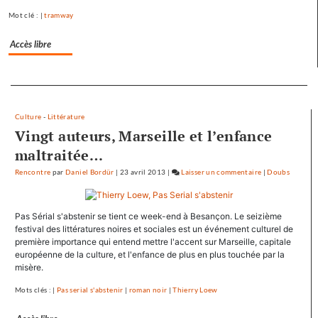
et
Mot clé : |
tramway
Avoudrey
Accès libre
Separateur
Culture
-
Littérature
Vingt auteurs, Marseille et l’enfance
maltraitée…
Rencontre
par
Daniel Bordür
|
23 avril 2013
|
Laisser un commentaire
on
|
Doubs
François
Hollande
Pas Sérial s'abstenir se tient ce week-end à Besançon. Le seizième
se
festival des littératures noires et sociales est un événement culturel de
ressource
première importance qui entend mettre l'accent sur Marseille, capitale
à
européenne de la culture, et l'enfance de plus en plus touchée par la
Mamirolle
misère.
et
Mots clés : |
Pas serial s'abstenir
|
roman noir
|
Thierry Loew
Avoudrey