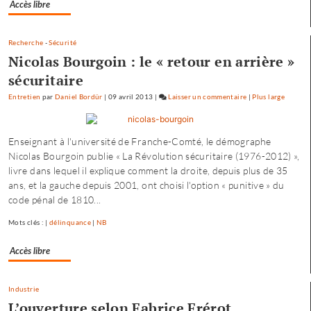
Accès libre
Avoudrey
Recherche
-
Sécurité
Nicolas Bourgoin : le « retour en arrière »
sécuritaire
Entretien
par
Daniel Bordür
|
09 avril 2013
|
Laisser un commentaire
on
|
Plus large
François
Hollande
Enseignant à l'université de Franche-Comté, le démographe
se
Nicolas Bourgoin publie « La Révolution sécuritaire (1976-2012) »,
ressource
livre dans lequel il explique comment la droite, depuis plus de 35
à
ans, et la gauche depuis 2001, ont choisi l'option « punitive » du
Mamirolle
code pénal de 1810...
et
Avoudrey
Mots clés : |
délinquance
|
NB
Accès libre
Industrie
L’ouverture selon Fabrice Frérot