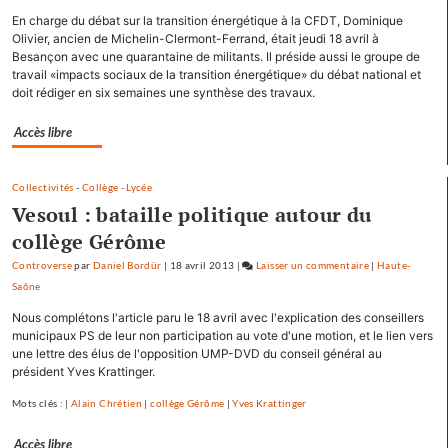
Hollande
En charge du débat sur la transition énergétique à la CFDT, Dominique
se
Olivier, ancien de Michelin-Clermont-Ferrand, était jeudi 18 avril à
ressource
Besançon avec une quarantaine de militants. Il préside aussi le groupe de
à
travail «impacts sociaux de la transition énergétique» du débat national et
Mamirolle
doit rédiger en six semaines une synthèse des travaux.
et
Avoudrey
Accès libre
Collectivités
-
Collège - Lycée
Vesoul : bataille politique autour du
collège Gérôme
Controverse
par
Daniel Bordür
|
18 avril 2013
|
Laisser un commentaire
on
|
Haute-
Saône
François
Hollande
Nous complétons l'article paru le 18 avril avec l'explication des conseillers
se
municipaux PS de leur non participation au vote d'une motion, et le lien vers
ressource
une lettre des élus de l'opposition UMP-DVD du conseil général au
président Yves Krattinger.
à
Mamirolle
Mots clés : |
Alain Chrétien
|
collège Gérôme
|
Yves Krattinger
et
Avoudrey
Accès libre