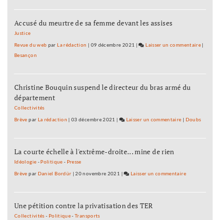
Le
Crédit
Accusé du meurtre de sa femme devant les assises
Mutuel
va
Justice
fermer
Revue du web
par
La rédaction
|
09 décembre 2021
|
Laisser un commentaire
on
|
le
Besançon
Le
Pays
Crédit
de
Mutuel
Franche
Christine Bouquin suspend le directeur du bras armé du
va
Comté
département
fermer
le
Collectivités
Pays
Brève
par
La rédaction
|
03 décembre 2021
|
Laisser un commentaire
on
|
Doubs
de
Le
Franche
Crédit
Comté
La courte échelle à l'extrême-droite... mine de rien
Mutuel
va
Idéologie
-
Politique
-
Presse
fermer
Brève
par
Daniel Bordür
|
20 novembre 2021
|
Laisser un commentaire
on
le
Le
Pays
Crédit
de
Une pétition contre la privatisation des TER
Mutuel
Franche-
va
Collectivités
-
Politique
-
Transports