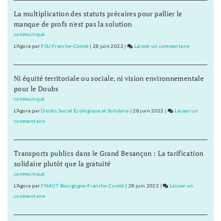
Pays
Crédit
La multiplication des statuts précaires pour pallier le
de
Mutuel
manque de profs n'est pas la solution
Franche-
va
Comté
fermer
communiqué
le
L'Agora
par
FSU Franche-Comté
|
28 juin 2022
|
Laisser un commentaire
on
Pays
Le
de
Crédit
Franche-
Ni équité territoriale ou sociale, ni vision environnementale
Mutuel
Comté
pour le Doubs
va
fermer
communiqué
le
L'Agora
par
Doubs Social Ecologique et Solidaire
|
28 juin 2022
|
Laisser un
Pays
commentaire
on
de
Le
Franche-
Crédit
Comté
Transports publics dans le Grand Besançon : La tarification
Mutuel
solidaire plutôt que la gratuité
va
fermer
communiqué
le
L'Agora
par
FNAUT Bourgogne-Franche-Comté
|
28 juin 2022
|
Laisser un
Pays
commentaire
on
de
Le
Franche-
Crédit