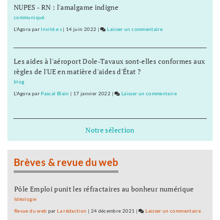
Comté
NUPES - RN : l'amalgame indigne
Mutuel
va
communiqué
fermer
L'Agora
par
Invité.e.s
|
14 juin 2022
|
Laisser un commentaire
on
le
Le
Pays
Crédit
de
Les aides à l'aéroport Dole-Tavaux sont-elles conformes aux
Mutuel
Franche-
règles de l'UE en matière d'aides d'État ?
va
Comté
fermer
blog
le
L'Agora
par
Pascal Blain
|
17 janvier 2022
|
Laisser un commentaire
on
Pays
Le
de
Crédit
Franche-
Mutuel
Notre sélection
Comté
va
fermer
le
Brèves & revue du web
Pays
de
Franche-
Pôle Emploi punit les réfractaires au bonheur numérique
Comté
Idéologie
Revue du web
par
La rédaction
|
24 décembre 2021
|
Laisser un commentaire
on