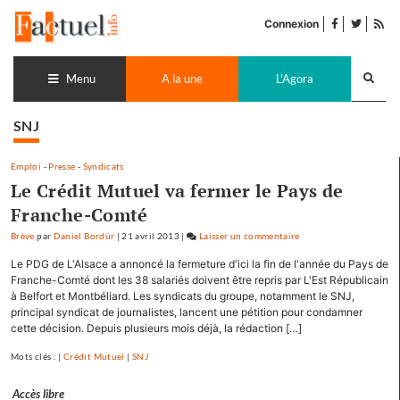
Accéder
facebook
twitter
Flu
au
Connexion
de
contenu
pub
Recherch
lance
Menu
A la une
L'Agora
SNJ
Emploi
-
Presse
-
Syndicats
Le Crédit Mutuel va fermer le Pays de
Franche-Comté
Brève
par
Daniel Bordür
|
21 avril 2013
|
Laisser un commentaire
on
Le
Le PDG de L'Alsace a annoncé la fermeture d'ici la fin de l'année du Pays de
Crédit
Franche-Comté dont les 38 salariés doivent être repris par L'Est Républicain
Mutuel
à Belfort et Montbéliard. Les syndicats du groupe, notamment le SNJ,
principal syndicat de journalistes, lancent une pétition pour condamner
va
cette décision. Depuis plusieurs mois déjà, la rédaction […]
fermer
le
Mots clés : |
Crédit Mutuel
|
SNJ
Pays
de
Accès libre