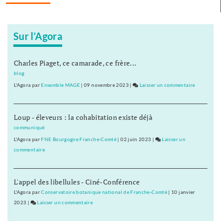
Franche-
Comté
Sur l’Agora
Charles Piaget, ce camarade, ce frère...
blog
L'Agora
par
Ensemble MAGE
|
09 novembre 2023
|
Laisser un commentaire
on
Le
Crédit
Loup - éleveurs : la cohabitation existe déjà
Mutuel
va
communiqué
fermer
L'Agora
par
FNE Bourgogne Franche-Comté
|
02 juin 2023
|
Laisser un
le
commentaire
on
Pays
Le
de
Crédit
Franche-
L'appel des libellules - Ciné-Conférence
Mutuel
Comté
va
L'Agora
par
Conservatoire botanique national de Franche-Comté
|
10 janvier
fermer
2023
|
Laisser un commentaire
on
le
Le