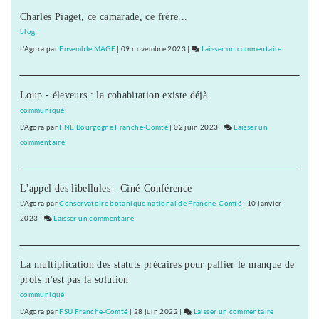
Charles Piaget, ce camarade, ce frère...
blog
L'Agora
par
Ensemble MAGE
|
09 novembre 2023
|
Laisser un commentaire
on
L’éducatio
thérapeut
Loup - éleveurs : la cohabitation existe déjà
en
réseau
communiqué
de
L'Agora
par
FNE Bourgogne Franche-Comté
|
02 juin 2023
|
Laisser un
santé
commentaire
on
L’éducation
thérapeutique
L'appel des libellules - Ciné-Conférence
en
réseau
L'Agora
par
Conservatoire botanique national de Franche-Comté
|
10 janvier
de
2023
|
Laisser un commentaire
on
santé
L’éducation
thérapeutique
La multiplication des statuts précaires pour pallier le manque de
en
profs n'est pas la solution
réseau
de
communiqué
santé
L'Agora
par
FSU Franche-Comté
|
28 juin 2022
|
Laisser un commentaire
on