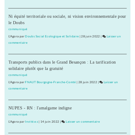
L’éducation
thérapeutiq
Ni équité territoriale ou sociale, ni vision environnementale pour
en
le Doubs
réseau
de
communiqué
santé
L'Agora
par
Doubs Social Ecologique et Solidaire
|
28 juin 2022
|
Laisser un
commentaire
on
L’éducation
thérapeutique
Transports publics dans le Grand Besançon : La tarification
en
solidaire plutôt que la gratuité
réseau
de
communiqué
santé
L'Agora
par
FNAUT Bourgogne-Franche-Comté
|
28 juin 2022
|
Laisser un
commentaire
on
L’éducation
thérapeutique
NUPES - RN : l'amalgame indigne
en
réseau
communiqué
de
L'Agora
par
Invité.e.s
|
14 juin 2022
|
Laisser un commentaire
on
santé
L’éducation
thérapeutique