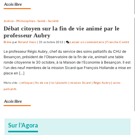
Accès libre
Justice
-
Philosophies
-
Santé
-
Société
Débat citoyen sur la fin de vie animé par le
professeur Aubry
Brève
par
Roland Vasic
|
31 octobre 2012
|
Laisser un commentaire
on
|
Franche-Comté
L’éducation
Le professeur Régis Aubry, chef du service des soins palliatifs du CHU de
thérapeutique
Besançon, président de l'Observatoire de la fin de vie, animait une table
en
ronde citoyenne le 30 octobre, à la Maison de l'Economie à Besançon. Il est
l'un des neuf membres de la mission Sicard que François Hollande a mise en
réseau
place en […]
de
santé
Mots clés : |
ethique
|
fin de vie
|
loi Léonetti
|
mission Sicard
|
Régis Aubry
|
soins
palliatifs
Accès libre
Sur l’Agora