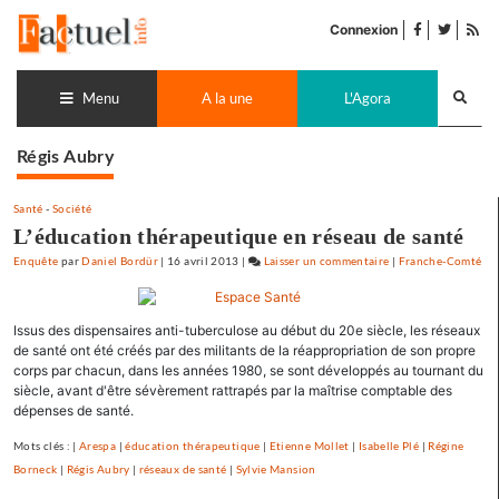
Accéder
facebook
twitter
Flu
au
Connexion
de
contenu
pub
Recherch
lance
Menu
A la une
L'Agora
Régis Aubry
Santé
-
Société
L’éducation thérapeutique en réseau de santé
Enquête
par
Daniel Bordür
|
16 avril 2013
|
Laisser un commentaire
on
|
Franche-Comté
L’éducation
thérapeutique
Issus des dispensaires anti-tuberculose au début du 20e siècle, les réseaux
en
de santé ont été créés par des militants de la réappropriation de son propre
réseau
corps par chacun, dans les années 1980, se sont développés au tournant du
de
siècle, avant d'être sévèrement rattrapés par la maîtrise comptable des
santé
dépenses de santé.
Mots clés : |
Arespa
|
éducation thérapeutique
|
Etienne Mollet
|
Isabelle Plé
|
Régine
Borneck
|
Régis Aubry
|
réseaux de santé
|
Sylvie Mansion