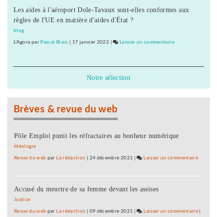
Les aides à l'aéroport Dole-Tavaux sont-elles conformes aux
en
règles de l'UE en matière d'aides d'État ?
réseau
de
blog
santé
L'Agora
par
Pascal Blain
|
17 janvier 2022
|
Laisser un commentaire
on
L’éducation
thérapeutique
en
Notre sélection
réseau
de
santé
Brèves & revue du web
Pôle Emploi punit les réfractaires au bonheur numérique
Idéologie
Revue du web
par
La rédaction
|
24 décembre 2021
|
Laisser un commentaire
on
L’éduca
thérape
Accusé du meurtre de sa femme devant les assises
en
réseau
Justice
de
Revue du web
par
La rédaction
|
09 décembre 2021
|
Laisser un commentaire
on
|