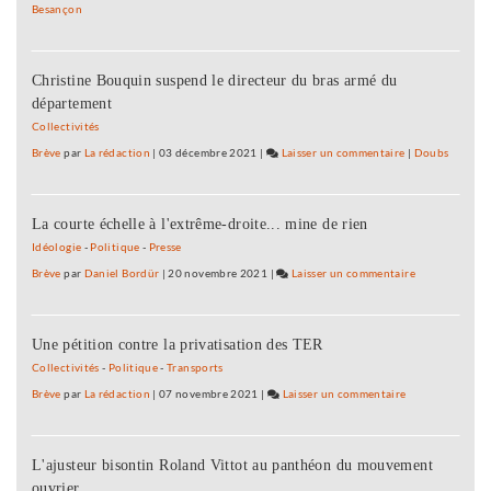
santé
Besançon
L’éduca
thérape
en
Christine Bouquin suspend le directeur du bras armé du
réseau
département
de
santé
Collectivités
Brève
par
La rédaction
|
03 décembre 2021
|
Laisser un commentaire
on
|
Doubs
L’éducation
thérapeutique
La courte échelle à l'extrême-droite... mine de rien
en
réseau
Idéologie
-
Politique
-
Presse
de
Brève
par
Daniel Bordür
|
20 novembre 2021
|
Laisser un commentaire
on
santé
L’éducation
thérapeutiqu
Une pétition contre la privatisation des TER
en
réseau
Collectivités
-
Politique
-
Transports
de
Brève
par
La rédaction
|
07 novembre 2021
|
Laisser un commentaire
on
santé
L’éducation
thérapeutique
L'ajusteur bisontin Roland Vittot au panthéon du mouvement
en
ouvrier
réseau