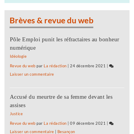
Paris
reportée
Brèves & revue du web
Pôle Emploi punit les réfractaires au bonheur
numérique
Idéologie
Revue du web
par
La rédaction
|
24 décembre 2021
|
Laisser un commentaire
on
La
liaison
Accusé du meurtre de sa femme devant les
aérienne
assises
Tavaux-
Justice
Paris
Revue du web
par
La rédaction
|
09 décembre 2021
|
reportée
Laisser un commentaire
on
|
Besançon