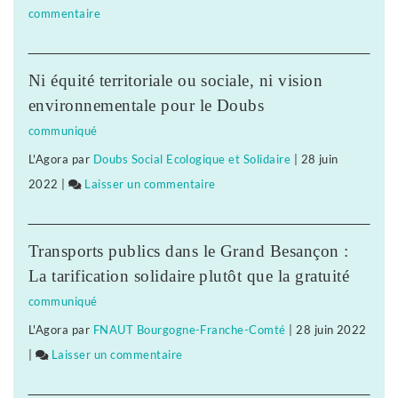
commentaire
on
La
liaison
Ni équité territoriale ou sociale, ni vision
aérienne
environnementale pour le Doubs
Tavaux-
communiqué
Paris
L'Agora
par
Doubs Social Ecologique et Solidaire
|
28 juin
reportée
2022
|
Laisser un commentaire
on
La
liaison
Transports publics dans le Grand Besançon :
aérienne
La tarification solidaire plutôt que la gratuité
Tavaux-
communiqué
Paris
L'Agora
par
FNAUT Bourgogne-Franche-Comté
|
28 juin 2022
reportée
|
Laisser un commentaire
on
La