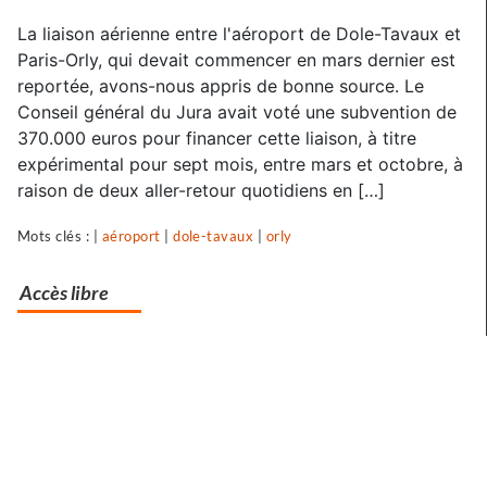
La
La liaison aérienne entre l'aéroport de Dole-Tavaux et
liaison
Paris-Orly, qui devait commencer en mars dernier est
aérienne
reportée, avons-nous appris de bonne source. Le
Conseil général du Jura avait voté une subvention de
Tavaux-
370.000 euros pour financer cette liaison, à titre
Paris
expérimental pour sept mois, entre mars et octobre, à
reportée
raison de deux aller-retour quotidiens en […]
Mots clés : |
aéroport
|
dole-tavaux
|
orly
Accès libre