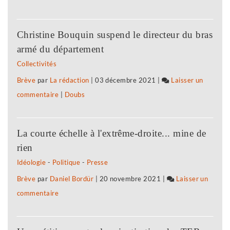
La
liaison
Christine Bouquin suspend le directeur du bras
aérienne
armé du département
Tavaux-
Collectivités
Paris
Brève
par
La rédaction
|
03 décembre 2021
|
Laisser un
reportée
commentaire
on
|
Doubs
La
liaison
La courte échelle à l'extrême-droite... mine de
aérienne
rien
Tavaux-
Idéologie
-
Politique
-
Presse
Paris
Brève
par
Daniel Bordür
|
20 novembre 2021
|
Laisser un
reportée
commentaire
on
La
liaison