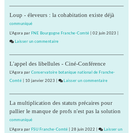
La
liaison
Loup - éleveurs : la cohabitation existe déjà
aérienne
communiqué
Tavaux-
L'Agora
par
FNE Bourgogne Franche-Comté
|
02 juin 2023
|
Paris
Laisser un commentaire
on
reportée
La
liaison
L'appel des libellules - Ciné-Conférence
aérienne
L'Agora
par
Conservatoire botanique national de Franche-
Tavaux-
Comté
|
10 janvier 2023
|
Laisser un commentaire
on
Paris
La
reportée
liaison
La multiplication des statuts précaires pour
aérienne
pallier le manque de profs n'est pas la solution
Tavaux-
communiqué
Paris
L'Agora
par
FSU Franche-Comté
|
28 juin 2022
|
Laisser un
reportée