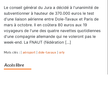
La
Le conseil général du Jura a décidé à l'unanimité de
liaison
subventionner à hauteur de 370.000 euros le test
aérienne
d'une liaison aérienne entre Dole-Tavaux et Paris de
mars à octobre. Il en coûtera 80 euros aux 19
Tavaux-
voyageurs de l'une des quatre navettes quotidiennes
Paris
d'une compagnie allemande qui ne voleront pas le
reportée
week-end. La FNAUT (fédération […]
Mots clés : |
aéroport
|
dole-tavaux
|
orly
Accès libre