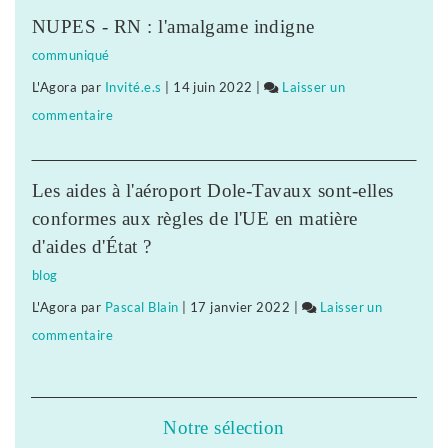
liaison
NUPES - RN : l'amalgame indigne
aérienne
communiqué
Tavaux-
L'Agora
par
Invité.e.s
|
14 juin 2022
|
Laisser un
Paris
commentaire
on
reportée
La
liaison
Les aides à l'aéroport Dole-Tavaux sont-elles
aérienne
conformes aux règles de l'UE en matière
Tavaux-
d'aides d'État ?
Paris
blog
reportée
L'Agora
par
Pascal Blain
|
17 janvier 2022
|
Laisser un
commentaire
on
La
liaison
aérienne
Notre sélection
Tavaux-