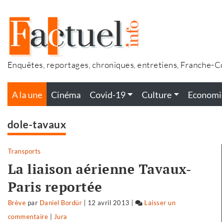
Accéder
au
contenu
Enquêtes, reportages, chroniques, entretiens, Franche-
A la une
Cinéma
Covid-19
Culture
Economi
dole-tavaux
Transports
La liaison aérienne Tavaux-
Paris reportée
Brève
par
Daniel Bordür
|
12 avril 2013
|
Laisser un
commentaire
on
|
Jura