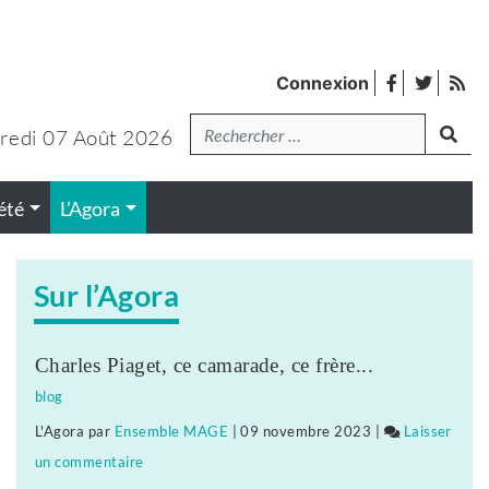
facebook
twitter
Fl
Connexion
de
Recherche
lanc
pub
redi 07 Août 2026
été
L’Agora
Sur l’Agora
Charles Piaget, ce camarade, ce frère...
blog
L'Agora
par
Ensemble MAGE
|
09 novembre 2023
|
Laisser
un commentaire
on