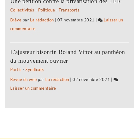
Une pétition contre la privatisation des TER
aérienne
Collectivités
-
Politique
-
Transports
Tavaux-
Brève
par
La rédaction
|
07 novembre 2021
|
Laisser un
Paris
commentaire
on
reportée
La
liaison
L'ajusteur bisontin Roland Vittot au panthéon
aérienne
du mouvement ouvrier
Tavaux-
Partis
-
Syndicats
Paris
Revue du web
par
La rédaction
|
02 novembre 2021
|
reportée
Laisser un commentaire
on
La
liaison
aérienne
Tavaux-
Paris