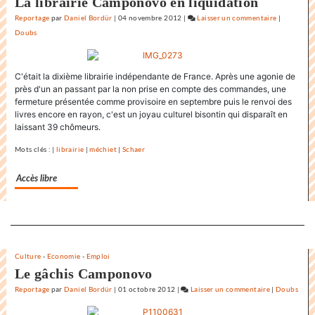
La librairie Camponovo en liquidation
Reportage
par
Daniel Bordür
|
04 novembre 2012
|
Laisser un commentaire
on
|
Doubs
Les
commerçan
de
C'était la dixième librairie indépendante de France. Après une agonie de
Lons
près d'un an passant par la non prise en compte des commandes, une
réceptifs
fermeture présentée comme provisoire en septembre puis le renvoi des
à
livres encore en rayon, c'est un joyau culturel bisontin qui disparaît en
la
laissant 39 chômeurs.
campagne
Mots clés : |
librairie
|
méchiet
|
Schaer
d’ATTAC
visant
Accès libre
Amazon
Separateur
Culture
-
Economie
-
Emploi
Le gâchis Camponovo
Reportage
par
Daniel Bordür
|
01 octobre 2012
|
Laisser un commentaire
on
|
Doubs
Les