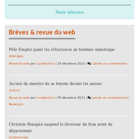
campagne
commerçants
d’ATTAC
de
Notre sélection
visant
Lons
Amazon
réceptifs
à
Brèves & revue du web
la
campagne
d’ATTAC
Pôle Emploi punit les réfractaires au bonheur numérique
visant
Idéologie
Amazon
Revue du web
par
La rédaction
|
24 décembre 2021
|
Laisser un commentaire
on
Les
commer
Accusé du meurtre de sa femme devant les assises
de
Lons
Justice
réceptif
Revue du web
par
La rédaction
|
09 décembre 2021
|
Laisser un commentaire
on
|
à
Besançon
Les
la
commer
campag
de
d’ATTA
Christine Bouquin suspend le directeur du bras armé du
Lons
visant
département
réceptif
Amazo
à
Collectivités