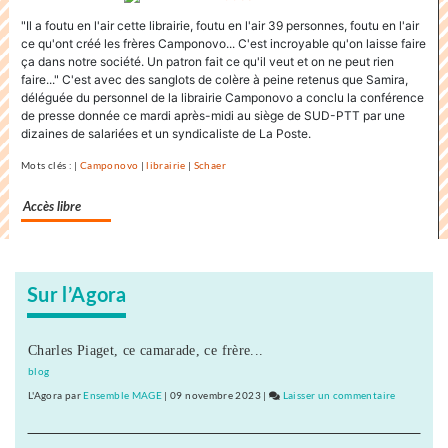
commerçants
"Il a foutu en l'air cette librairie, foutu en l'air 39 personnes, foutu en l'air
de
ce qu'ont créé les frères Camponovo... C'est incroyable qu'on laisse faire
Lons
ça dans notre société. Un patron fait ce qu'il veut et on ne peut rien
réceptifs
faire..." C'est avec des sanglots de colère à peine retenus que Samira,
à
déléguée du personnel de la librairie Camponovo a conclu la conférence
la
de presse donnée ce mardi après-midi au siège de SUD-PTT par une
dizaines de salariées et un syndicaliste de La Poste.
campagne
d’ATTAC
Mots clés : |
Camponovo
|
librairie
|
Schaer
visant
Amazon
Accès libre
Sur l’Agora
Charles Piaget, ce camarade, ce frère...
blog
L'Agora
par
Ensemble MAGE
|
09 novembre 2023
|
Laisser un commentaire
on
Les
commerçan