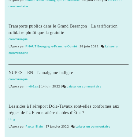
la
commentaire
on
campagne
Les
d’ATTAC
commerçants
visant
Transports publics dans le Grand Besançon : La tarification
de
Amazon
solidaire plutôt que la gratuité
Lons
réceptifs
communiqué
à
L'Agora
par
FNAUT Bourgogne-Franche-Comté
|
28 juin 2022
|
Laisser un
la
commentaire
on
campagne
Les
d’ATTAC
commerçants
visant
NUPES - RN : l'amalgame indigne
de
Amazon
Lons
communiqué
réceptifs
L'Agora
par
Invité.e.s
|
14 juin 2022
|
Laisser un commentaire
on
à
Les
la
commerçants
campagne
Les aides à l'aéroport Dole-Tavaux sont-elles conformes aux
de
d’ATTAC
règles de l'UE en matière d'aides d'État ?
Lons
visant
réceptifs
blog
Amazon
à
L'Agora
par
Pascal Blain
|
17 janvier 2022
|
Laisser un commentaire
on
la
Les