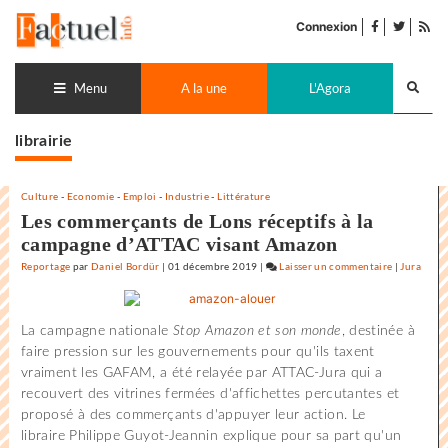
Accéder
facebook
twitter
Flu
au
Connexion
de
contenu
pub
Recherch
lance
Menu
A la une
L'Agora
librairie
Culture
-
Economie
-
Emploi
-
Industrie
-
Littérature
Les commerçants de Lons réceptifs à la
campagne d’ATTAC visant Amazon
Reportage
par
Daniel Bordür
|
01 décembre 2019
|
Laisser un commentaire
on
|
Jura
Les
commerçan
La campagne nationale
Stop Amazon et son monde
, destinée à
de
faire pression sur les gouvernements pour qu'ils taxent
Lons
vraiment les GAFAM, a été relayée par ATTAC-Jura qui a
réceptifs
recouvert des vitrines fermées d'affichettes percutantes et
à
proposé à des commerçants d'appuyer leur action. Le
la
libraire Philippe Guyot-Jeannin explique pour sa part qu'un
campagne