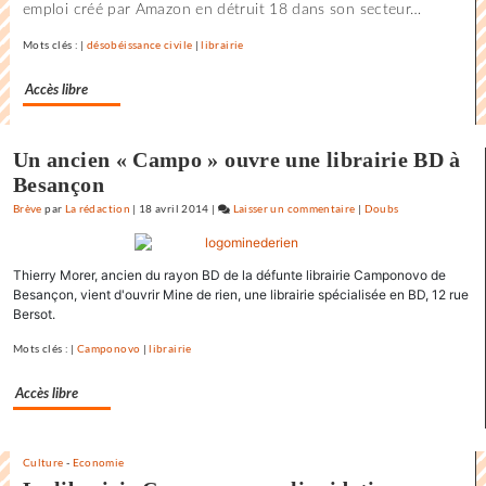
emploi créé par Amazon en détruit 18 dans son secteur…
d’ATTAC
visant
Mots clés : |
désobéissance civile
|
librairie
Amazon
Accès libre
Un ancien « Campo » ouvre une librairie BD à
Besançon
Brève
par
La rédaction
|
18 avril 2014
|
Laisser un commentaire
on
|
Doubs
Les
commerçants
Thierry Morer, ancien du rayon BD de la défunte librairie Camponovo de
de
Besançon, vient d'ouvrir Mine de rien, une librairie spécialisée en BD, 12 rue
Lons
Bersot.
réceptifs
à
Mots clés : |
Camponovo
|
librairie
la
campagne
Accès libre
d’ATTAC
visant
Amazon
Culture
-
Economie