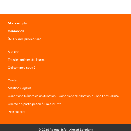
visant
Lons
Amazon
réceptif
à
la
Mon compte
campag
Connexion
d’ATTA
visant
Flux des publications
Amazo
À la une
Tous les articles du journal
Qui sommes nous ?
Contact
Mentions légales
Conditions Générales d’Utilisation – Conditions d’utilisation du site Factuel.info
Charte de participation à Factuel Info
Plan du site
© 2026
Factuel Info
|
Akolad Solutions