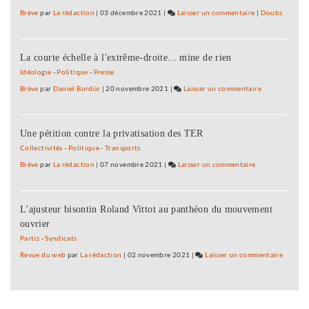
la
Brève
par
La rédaction
|
03 décembre 2021
|
Laisser un commentaire
on
|
Doubs
campag
Les
d’ATTA
commerçants
visant
La courte échelle à l'extrême-droite... mine de rien
de
Amazo
Lons
Idéologie
-
Politique
-
Presse
réceptifs
Brève
par
Daniel Bordür
|
20 novembre 2021
|
Laisser un commentaire
on
à
Les
la
commerçants
campagne
Une pétition contre la privatisation des TER
de
d’ATTAC
Lons
Collectivités
-
Politique
-
Transports
visant
réceptifs
Brève
par
La rédaction
|
07 novembre 2021
|
Laisser un commentaire
on
Amazon
à
Les
la
commerçants
campagne
L'ajusteur bisontin Roland Vittot au panthéon du mouvement
de
d’ATTAC
ouvrier
Lons
visant
réceptifs
Partis
-
Syndicats
Amazon
à
Revue du web
par
La rédaction
|
02 novembre 2021
|
Laisser un commentaire
on
la
Les
campagne
commer
d’ATTAC
de