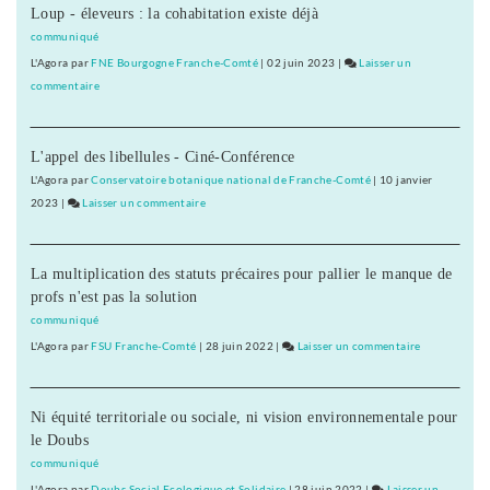
Loup - éleveurs : la cohabitation existe déjà
de
Lons
communiqué
réceptifs
L'Agora
par
FNE Bourgogne Franche-Comté
|
02 juin 2023
|
Laisser un
à
commentaire
on
la
Les
campagne
commerçants
d’ATTAC
L'appel des libellules - Ciné-Conférence
de
visant
Lons
L'Agora
par
Conservatoire botanique national de Franche-Comté
|
10 janvier
Amazon
réceptifs
2023
|
Laisser un commentaire
on
à
Les
la
commerçants
campagne
La multiplication des statuts précaires pour pallier le manque de
de
d’ATTAC
profs n'est pas la solution
Lons
visant
réceptifs
communiqué
Amazon
à
L'Agora
par
FSU Franche-Comté
|
28 juin 2022
|
Laisser un commentaire
on
la
Les
campagne
commerçant
d’ATTAC
Ni équité territoriale ou sociale, ni vision environnementale pour
de
visant
le Doubs
Lons
Amazon
réceptifs
communiqué
à
L'Agora
par
Doubs Social Ecologique et Solidaire
|
28 juin 2022
|
Laisser un