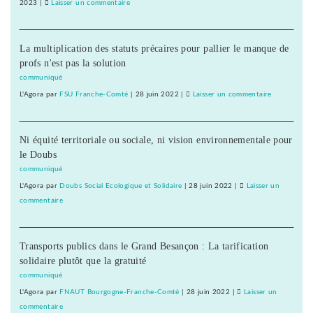
:
2023
|
Laisser un commentaire
on
réédition
Histoire
d’un
ouvrière
livre
La multiplication des statuts précaires pour pallier le manque de
de
cinquantenaire
profs n'est pas la solution
Besançon
:
communiqué
réédition
L'Agora
par
FSU Franche-Comté
|
28 juin 2022
|
Laisser un commentaire
on
d’un
Histoire
livre
ouvrière
cinquantenaire
Ni équité territoriale ou sociale, ni vision environnementale pour
de
le Doubs
Besançon
:
communiqué
réédition
L'Agora
par
Doubs Social Ecologique et Solidaire
|
28 juin 2022
|
Laisser un
d’un
commentaire
on
livre
Histoire
cinquantena
ouvrière
Transports publics dans le Grand Besançon : La tarification
de
solidaire plutôt que la gratuité
Besançon
:
communiqué
réédition
L'Agora
par
FNAUT Bourgogne-Franche-Comté
|
28 juin 2022
|
Laisser un
d’un
commentaire
on