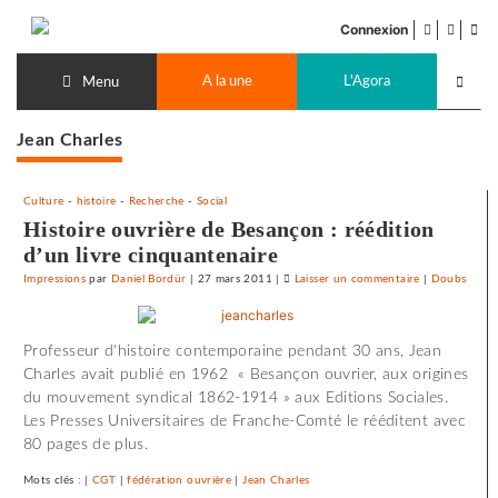
Accéder
facebook
twitter
Flu
au
Connexion
de
contenu
Recherch
pub
A la une
L'Agora
lancer
Menu
Jean Charles
Culture
-
histoire
-
Recherche
-
Social
Histoire ouvrière de Besançon : réédition
d’un livre cinquantenaire
Impressions
par
Daniel Bordür
|
27 mars 2011
|
Laisser un commentaire
on
|
Doubs
Histoire
ouvrière
Professeur d'histoire contemporaine pendant 30 ans, Jean
de
Charles avait publié en 1962 « Besançon ouvrier, aux origines
Besançon
du mouvement syndical 1862-1914 » aux Editions Sociales.
:
Les Presses Universitaires de Franche-Comté le rééditent avec
réédition
80 pages de plus.
d’un
livre
Mots clés : |
CGT
|
fédération ouvrière
|
Jean Charles
cinquantenair