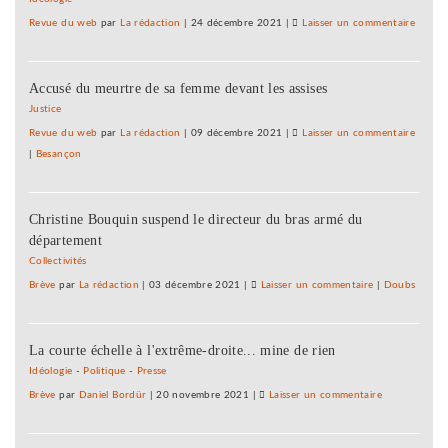
Revue du web
par
La rédaction
|
24 décembre 2021
|
Laisser un commentaire
on
Histoi
ouvriè
Accusé du meurtre de sa femme devant les assises
de
Besan
Justice
:
Revue du web
par
La rédaction
|
09 décembre 2021
|
Laisser un commentaire
on
réédit
|
Besançon
Histoi
d’un
ouvriè
livre
de
cinqua
Christine Bouquin suspend le directeur du bras armé du
Besan
département
:
réédit
Collectivités
d’un
Brève
par
La rédaction
|
03 décembre 2021
|
Laisser un commentaire
on
|
Doubs
livre
Histoire
cinqua
ouvrière
La courte échelle à l'extrême-droite... mine de rien
de
Besançon
Idéologie
-
Politique
-
Presse
:
Brève
par
Daniel Bordür
|
20 novembre 2021
|
Laisser un commentaire
on
réédition
Histoire
d’un
ouvrière