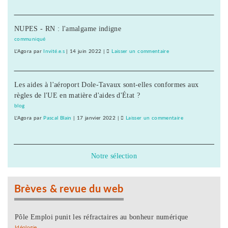
livre
Histoire
cinquantenaire
ouvrière
NUPES - RN : l'amalgame indigne
de
Besançon
communiqué
:
L'Agora
par
Invité.e.s
|
14 juin 2022
|
Laisser un commentaire
on
réédition
Histoire
d’un
ouvrière
livre
Les aides à l'aéroport Dole-Tavaux sont-elles conformes aux
de
cinquantenaire
règles de l'UE en matière d'aides d'État ?
Besançon
:
blog
réédition
L'Agora
par
Pascal Blain
|
17 janvier 2022
|
Laisser un commentaire
on
d’un
Histoire
livre
ouvrière
cinquantenaire
de
Notre sélection
Besançon
:
réédition
Brèves & revue du web
d’un
livre
cinquantenaire
Pôle Emploi punit les réfractaires au bonheur numérique
Idéologie