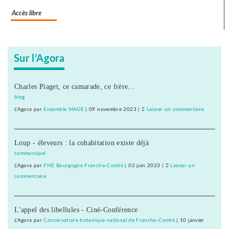
Accès libre
Sur l’Agora
Charles Piaget, ce camarade, ce frère...
blog
L'Agora
par
Ensemble MAGE
|
09 novembre 2023
|
Laisser un commentaire
on
Histoire
ouvrière
Loup - éleveurs : la cohabitation existe déjà
de
Besançon
communiqué
:
L'Agora
par
FNE Bourgogne Franche-Comté
|
02 juin 2023
|
Laisser un
réédition
commentaire
on
d’un
Histoire
livre
ouvrière
cinquante
L'appel des libellules - Ciné-Conférence
de
Besançon
L'Agora
par
Conservatoire botanique national de Franche-Comté
|
10 janvier