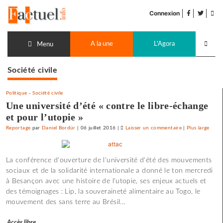
Accéder
facebook
twitter
Flu
au
Connexion
de
contenu
pub
Recherch
A la une
L'Agora
lancer
Menu
Société civile
Politique
-
Société civile
Une université d’été « contre le libre-échange
et pour l’utopie »
Reportage
par
Daniel Bordür
|
06 juillet 2016
|
Laisser un commentaire
on
|
Plus large
Une
université
La conférence d'ouverture de l'université d'été des mouvements
d’été
sociaux et de la solidarité internationale a donné le ton mercredi
«
à Besançon avec une histoire de l'utopie, ses enjeux actuels et
contre
des témoignages : Lip, la souveraineté alimentaire au Togo, le
le
mouvement des sans terre au Brésil...
libre-
échange
Accès libre
et