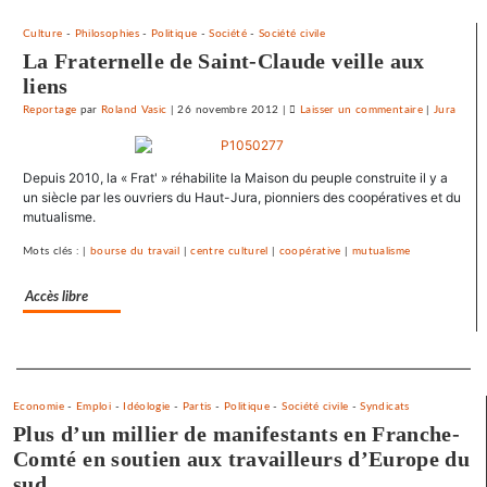
libre-
échange
Culture
-
Philosophies
-
Politique
-
Société
-
Société civile
et
La Fraternelle de Saint-Claude veille aux
pour
liens
l’utopie
Reportage
par
Roland Vasic
|
26 novembre 2012
|
Laisser un commentaire
on
|
Jura
»
Une
université
Depuis 2010, la « Frat' » réhabilite la Maison du peuple construite il y a
d’été
un siècle par les ouvriers du Haut-Jura, pionniers des coopératives et du
«
mutualisme.
contre
le
Mots clés : |
bourse du travail
|
centre culturel
|
coopérative
|
mutualisme
libre-
échange
Accès libre
et
pour
Separateur
l’utopie
»
Economie
-
Emploi
-
Idéologie
-
Partis
-
Politique
-
Société civile
-
Syndicats
Plus d’un millier de manifestants en Franche-
Comté en soutien aux travailleurs d’Europe du
sud