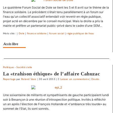
université
Le quatrième Forum Social de Dole se tient les 5 et 6 avril sur le thème de la
d’été
finance solidaire. Le précédent s'était tenu parallèlement à un forum sur
«
l'eau qu'un collectif associatif entendait voir revenir en régie publique,
contre
projet acté en décembre par le conseil municipal. Mais la droite a pris la
le
mairie et préfère un partenariat public-privé dans le cadre d'une SEM...
libre-
Mots clés : |
Dole
|
finance solidaire
|
forum social
|
régie publique de l'eau
échange
et
Accès libre
pour
l’utopie
»
Separateur
Politique
-
Société civile
La «trahison éthique» de l’affaire Cahuzac
Reportage
par
Roland Vasic
|
30 avril 2013
|
Laisser un commentaire
on
|
Doubs
Une
université
Une soixantaine de militants et sympathisants de gauche participaient lundi
d’été
soir à Besançon à une réunion d'introspection politique. Invités à réfléchir
«
un an après l'élection de François Hollande et «l'ambiance très lourde» au
contre
sommet de l'Etat, ils sont sonnés.
le