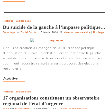
Separateur
Politique
-
Société civile
Du suicide de la gauche à l’impasse politique…
Reportage
par
Daniel Bordür
|
18 février 2016
|
Laisser un commentaire
on
|
Plus large
Une
université
Depuis sa création à Besançon en 2001, l'Espace politique
d’été
d'innovation fait vivre un débat ouvert et libre entre la gauche
«
social-démocrate et ses partenaires critiques. Dernière discussion
contre
: comment reconstruire après le vent du boulet des élections
le
régionales ?
libre-
échange
Accès libre
et
pour
l’utopie
Politique
-
Société civile
»
17 organisations constituent un observatoire
régional de l’état d’urgence
Brève
par
La rédaction
|
22 décembre 2015
|
Laisser un commentaire
on