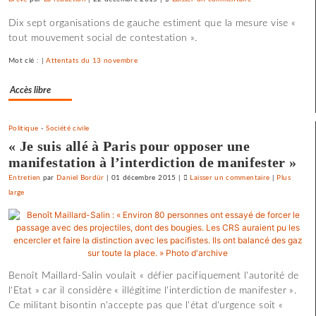
Une
Dix sept organisations de gauche estiment que la mesure vise «
université
tout mouvement social de contestation ».
d’été
«
Mot clé : |
Attentats du 13 novembre
contre
le
Accès libre
libre-
échange
Politique
-
Société civile
et
« Je suis allé à Paris pour opposer une
pour
manifestation à l’interdiction de manifester »
l’utopie
»
Entretien
par
Daniel Bordür
|
01 décembre 2015
|
Laisser un commentaire
on
|
Plus
large
Une
université
d’été
«
contre
le
Benoît Maillard-Salin voulait « défier pacifiquement l'autorité de
libre-
l'Etat » car il considère « illégitime l'interdiction de manifester ».
échange
Ce militant bisontin n'accepte pas que l'état d'urgence soit «
et