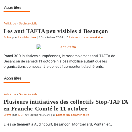
«
Accès libre
contre
le
Politique
-
Société civile
libre-
Les anti TAFTA peu visibles à Besançon
échange
et
Brève
par
La rédaction
|
10 octobre 2014
|
Laisser un commentaire
on
pour
Une
l’utopie
université
Parmi 300 initiatives européennes, le rassemblement anti-TAFTA de
»
d’été
Besançon de samedi 11 octobre n'a pas mobilisé autant que les
«
organisations composant le collectif comportent d'adhérents.
contre
le
Accès libre
libre-
échange
et
Politique
-
Société civile
pour
Plusieurs intitiatives des collectifs Stop-TAFTA
l’utopie
en Franche-Comté le 11 octobre
»
Brève
par
DB
|
09 octobre 2014
|
Laisser un commentaire
on
Une
Elles se tiennent à Audincourt, Besançon, Montbéliard, Pontarlier...
université