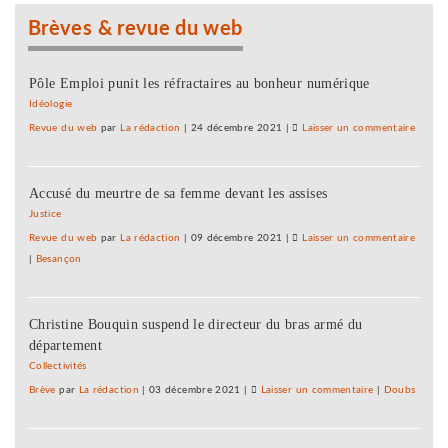
»
le
Brèves & revue du web
libre-
échange
et
Pôle Emploi punit les réfractaires au bonheur numérique
pour
Idéologie
l’utopie
Revue du web
par
La rédaction
|
24 décembre 2021
|
Laisser un commentaire
on
»
Une
univers
Accusé du meurtre de sa femme devant les assises
d’été
«
Justice
contre
Revue du web
par
La rédaction
|
09 décembre 2021
|
Laisser un commentaire
on
le
|
Besançon
Une
libre-
univers
échan
d’été
et
Christine Bouquin suspend le directeur du bras armé du
«
pour
département
contre
l’utopi
le
Collectivités
»
libre-
Brève
par
La rédaction
|
03 décembre 2021
|
Laisser un commentaire
on
|
Doubs
échan
Une
et
université
pour