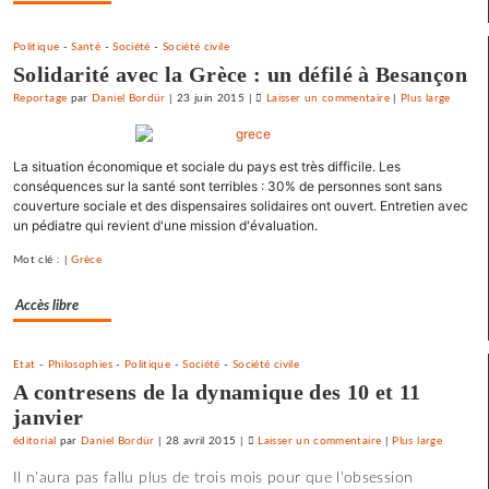
»
Politique
-
Santé
-
Société
-
Société civile
Solidarité avec la Grèce : un défilé à Besançon
Reportage
par
Daniel Bordür
|
23 juin 2015
|
Laisser un commentaire
on
|
Plus large
Une
université
La situation économique et sociale du pays est très difficile. Les
d’été
conséquences sur la santé sont terribles : 30% de personnes sont sans
«
couverture sociale et des dispensaires solidaires ont ouvert. Entretien avec
contre
un pédiatre qui revient d'une mission d'évaluation.
le
libre-
Mot clé : |
Grèce
échange
Accès libre
et
pour
l’utopie
Etat
-
Philosophies
-
Politique
-
Société
-
Société civile
»
A contresens de la dynamique des 10 et 11
janvier
éditorial
par
Daniel Bordür
|
28 avril 2015
|
Laisser un commentaire
on
|
Plus large
Une
Il n'aura pas fallu plus de trois mois pour que l'obsession
université