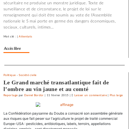
sécuritaire ne produise un monstre juridique. Texte de
d’été
surveillance et de circonstance, le projet de loi sur le
«
renseignement qui doit être soumis au vote de l'Assemblée
contre
nationale le 5 mai porte en germe des dangers économiques,
le
sociaux, culturels, intimes...
libre-
échange
Mot clé : |
Attentats
et
pour
Accès libre
l’utopie
»
Separateur
Politique
-
Société civile
Le Grand marché transatlantique fait de
l’ombre au vin jaune et au comté
Reportage
par
Daniel Bordür
|
11 février 2015
|
Laisser un commentaire
on
|
Plus large
Une
université
La Confédération paysanne du Doubs a consacré son assemblée générale
d’été
aux risques que fait peser sur l'agriculture le projet de traité commercial
«
Europe-USA : pesticides, antibiotiques, labels, terroirs, appellations
contre
d'origine, emplois... sont directement menacés.