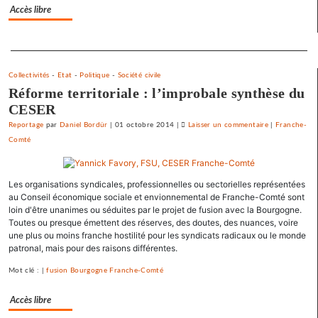
d’été
Accès libre
«
contre
Separateur
le
libre-
Collectivités
-
Etat
-
Politique
-
Société civile
échange
Réforme territoriale : l’improbale synthèse du
et
CESER
pour
l’utopie
Reportage
par
Daniel Bordür
|
01 octobre 2014
|
Laisser un commentaire
on
|
Franche-
»
Comté
Une
université
d’été
Les organisations syndicales, professionnelles ou sectorielles représentées
«
au Conseil économique sociale et envionnemental de Franche-Comté sont
contre
loin d'être unanimes ou séduites par le projet de fusion avec la Bourgogne.
le
Toutes ou presque émettent des réserves, des doutes, des nuances, voire
libre-
une plus ou moins franche hostilité pour les syndicats radicaux ou le monde
échange
patronal, mais pour des raisons différentes.
et
Mot clé : |
fusion Bourgogne Franche-Comté
pour
l’utopie
Accès libre
»