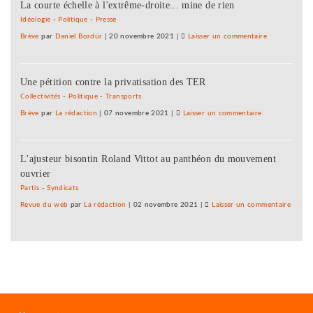
La courte échelle à l'extrême-droite... mine de rien
d’été
l’utopi
«
Idéologie
-
Politique
-
Presse
»
contre
Brève
par
Daniel Bordür
|
20 novembre 2021
|
Laisser un commentaire
on
le
Une
libre-
université
échange
Une pétition contre la privatisation des TER
d’été
et
«
Collectivités
-
Politique
-
Transports
pour
contre
Brève
par
La rédaction
|
07 novembre 2021
|
Laisser un commentaire
on
l’utopie
le
Une
»
libre-
université
échange
L'ajusteur bisontin Roland Vittot au panthéon du mouvement
d’été
et
ouvrier
«
pour
contre
Partis
-
Syndicats
l’utopie
le
Revue du web
par
La rédaction
|
02 novembre 2021
|
Laisser un commentaire
on
»
libre-
Une
échange
univer
et
d’été
pour
«
l’utopie
contr
»
le
libre-