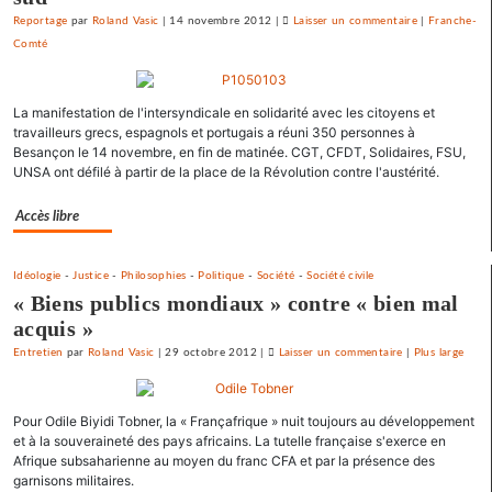
Reportage
par
Roland Vasic
|
14 novembre 2012
|
Laisser un commentaire
on
|
Franche-
Comté
Une
université
d’été
La manifestation de l'intersyndicale en solidarité avec les citoyens et
«
travailleurs grecs, espagnols et portugais a réuni 350 personnes à
contre
Besançon le 14 novembre, en fin de matinée. CGT, CFDT, Solidaires, FSU,
le
UNSA ont défilé à partir de la place de la Révolution contre l'austérité.
libre-
échange
Accès libre
et
pour
l’utopie
Idéologie
-
Justice
-
Philosophies
-
Politique
-
Société
-
Société civile
« Biens publics mondiaux » contre « bien mal
»
acquis »
Entretien
par
Roland Vasic
|
29 octobre 2012
|
Laisser un commentaire
on
|
Plus large
Une
université
Pour Odile Biyidi Tobner, la « Françafrique » nuit toujours au développement
d’été
et à la souveraineté des pays africains. La tutelle française s'exerce en
«
Afrique subsaharienne au moyen du franc CFA et par la présence des
contre
garnisons militaires.
le