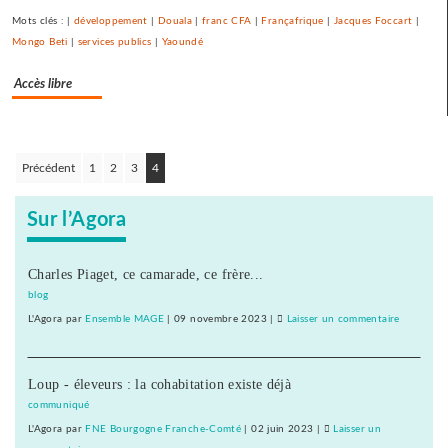
libre-
Mots clés : |
développement
|
Douala
|
franc CFA
|
Françafrique
|
Jacques Foccart
|
échange
Mongo Beti
|
services publics
|
Yaoundé
et
Accès libre
pour
l’utopie
»
Précédent
1
2
3
4
Navigation
des
Sur l’Agora
articles
Charles Piaget, ce camarade, ce frère...
blog
L'Agora
par
Ensemble MAGE
|
09 novembre 2023
|
Laisser un commentaire
on
Une
université
Loup - éleveurs : la cohabitation existe déjà
d’été
«
communiqué
contre
L'Agora
par
FNE Bourgogne Franche-Comté
|
02 juin 2023
|
Laisser un
le