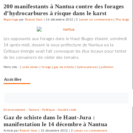
l’utopie
200 manifestants à Nantua contre des forages
»
d’hydrocarbures à risque dans le karst
Reportage
par
Roland Vasic
|
16 décembre 2012
|
Laisser un commentaire
on
|
Plus large
Une
université
Les opposants aux forages dans le Haut-Bugey étaient, vendredi
d’été
14 après-midi, devant la sous-préfecture de Nantua où la
«
Celtique énergie avait fait convoquer les élus locaux pour tenter
contre
de les convaincre de céder des terrains.
le
libre-
Mots clés : |
code minier
|
forage
|
gaz de schiste
|
hydrocarbures
|
pollution
échange
et
Accès libre
pour
l’utopie
»
Bouton
abonnez-
Environnement
-
Nature
-
Politique
-
Société civile
vous
Gaz de schiste dans le Haut-Jura :
maintenant
manifestation le 14 décembre à Nantua
Article
par
Roland Vasic
|
12 décembre 2012
|
Laisser un commentaire
on