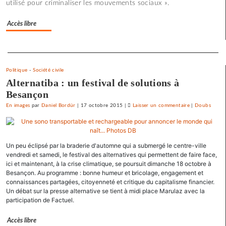
utilisé pour criminaliser les mouvements sociaux ».
pour
l’utopie
Accès libre
»
Separateur
Politique
-
Société civile
Alternatiba : un festival de solutions à
Besançon
En images
par
Daniel Bordür
|
17 octobre 2015
|
Laisser un commentaire
on
|
Doubs
Une
université
d’été
Un peu éclipsé par la braderie d'automne qui a submergé le centre-ville
«
vendredi et samedi, le festival des alternatives qui permettent de faire face,
contre
ici et maintenant, à la crise climatique, se poursuit dimanche 18 octobre à
le
Besançon. Au programme : bonne humeur et bricolage, engagement et
libre-
connaissances partagées, citoyenneté et critique du capitalisme financier.
Un débat sur la presse alternative se tient à midi place Marulaz avec la
échange
participation de Factuel.
et
pour
Accès libre
l’utopie