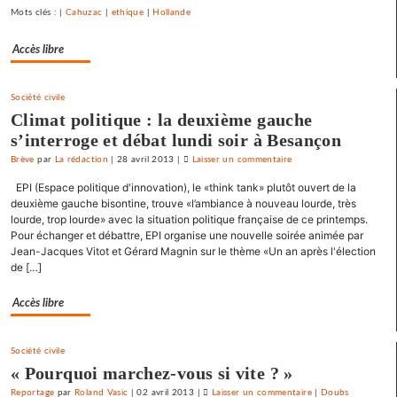
libre-
Mots clés : |
Cahuzac
|
ethique
|
Hollande
échange
Accès libre
et
pour
l’utopie
Société civile
»
Climat politique : la deuxième gauche
s’interroge et débat lundi soir à Besançon
Brève
par
La rédaction
|
28 avril 2013
|
Laisser un commentaire
on
Une
EPI (Espace politique d'innovation), le «think tank» plutôt ouvert de la
université
deuxième gauche bisontine, trouve «l’ambiance à nouveau lourde, très
d’été
lourde, trop lourde» avec la situation politique française de ce printemps.
Pour échanger et débattre, EPI organise une nouvelle soirée animée par
«
Jean-Jacques Vitot et Gérard Magnin sur le thème «Un an après l'élection
contre
de […]
le
libre-
Accès libre
échange
et
pour
Société civile
l’utopie
« Pourquoi marchez-vous si vite ? »
»
Reportage
par
Roland Vasic
|
02 avril 2013
|
Laisser un commentaire
on
|
Doubs