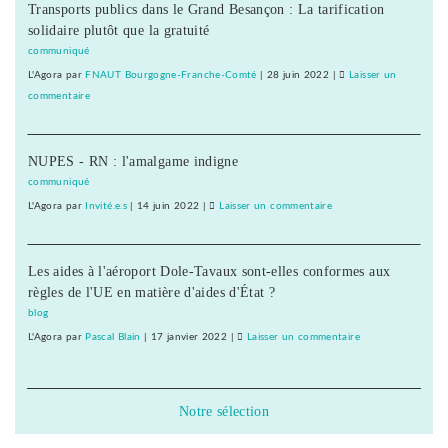
pour
Transports publics dans le Grand Besançon : La tarification
d’été
l’utopie
solidaire plutôt que la gratuité
«
»
contre
communiqué
le
L'Agora
par
FNAUT Bourgogne-Franche-Comté
|
28 juin 2022
|
Laisser un
libre-
commentaire
on
échange
Une
et
université
pour
NUPES - RN : l'amalgame indigne
d’été
l’utopie
«
communiqué
»
contre
L'Agora
par
Invité.e.s
|
14 juin 2022
|
Laisser un commentaire
on
le
Une
libre-
université
échange
Les aides à l'aéroport Dole-Tavaux sont-elles conformes aux
d’été
et
règles de l'UE en matière d'aides d'État ?
«
pour
contre
blog
l’utopie
le
L'Agora
par
Pascal Blain
|
17 janvier 2022
|
Laisser un commentaire
on
»
libre-
Une
échange
université
et
d’été
Notre sélection
pour
«
l’utopie
contre