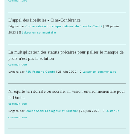
commentaire
on
libre-
Une
échange
université
et
L'appel des libellules - Ciné-Conférence
d’été
pour
«
L'Agora
par
Conservatoire botanique national de Franche-Comté
|
10 janvier
l’utopie
contre
2023
|
Laisser un commentaire
on
»
le
Une
libre-
université
échange
La multiplication des statuts précaires pour pallier le manque de
d’été
et
profs n'est pas la solution
«
pour
contre
communiqué
l’utopie
le
L'Agora
par
FSU Franche-Comté
|
28 juin 2022
|
Laisser un commentaire
on
»
libre-
Une
échange
université
et
Ni équité territoriale ou sociale, ni vision environnementale pour
d’été
pour
le Doubs
«
l’utopie
contre
communiqué
»
le
L'Agora
par
Doubs Social Ecologique et Solidaire
|
28 juin 2022
|
Laisser un
libre-
commentaire
on
échange
Une
et
université