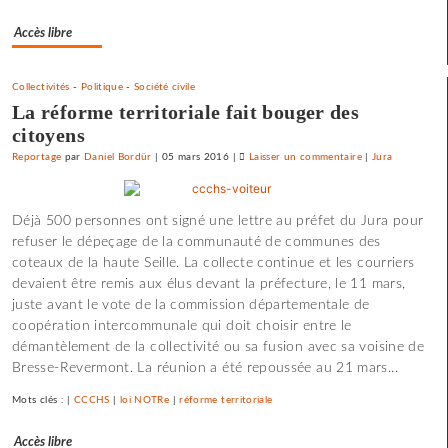
pour
Accès libre
l’utopie
»
Collectivités
-
Politique
-
Société civile
La réforme territoriale fait bouger des
citoyens
Reportage
par
Daniel Bordür
|
05 mars 2016
|
Laisser un commentaire
on
|
Jura
Une
université
Déjà 500 personnes ont signé une lettre au préfet du Jura pour
d’été
refuser le dépeçage de la communauté de communes des
«
coteaux de la haute Seille. La collecte continue et les courriers
contre
devaient être remis aux élus devant la préfecture, le 11 mars,
le
juste avant le vote de la commission départementale de
libre-
coopération intercommunale qui doit choisir entre le
échange
démantèlement de la collectivité ou sa fusion avec sa voisine de
et
Bresse-Revermont. La réunion a été repoussée au 21 mars...
pour
l’utopie
Mots clés : |
CCCHS
|
loi NOTRe
|
réforme territoriale
»
Accès libre