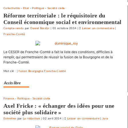
Collectivités
-
Etat
-
Politique
-
Société civile
Réforme territoriale : le réquisitoire du
Conseil économique social et environnemental
Compte-rendu
par
Daniel Bordür
|
01 octobre 2014
|
Laisser un commentaire
on
|
Franche-Comté
Une
université
d’été
Le CESER de Franche-Comté a fait la liste des conditions, difficiles à
«
remplir, qui permettraient de réussir la fusion de la Bourgogne et de la
contre
Franche-Comté.
le
libre-
Mot clé : |
fusion Bourgogne Franche-Comté
échange
et
Accès libre
pour
l’utopie
Finance
-
Politique
-
Société civile
»
Axel Fricke : « échanger des idées pour une
société plus solidaire »
Entretien
par
La rédaction
|
02 avril 2014
|
Laisser un commentaire
on
|
Jura
Une