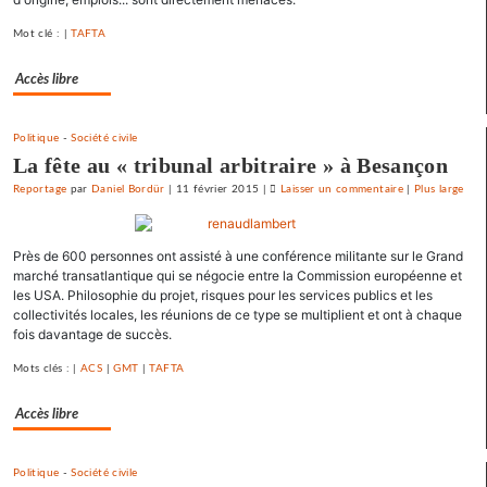
le
libre-
Mot clé : |
TAFTA
échange
Accès libre
et
pour
l’utopie
Politique
-
Société civile
»
La fête au « tribunal arbitraire » à Besançon
Reportage
par
Daniel Bordür
|
11 février 2015
|
Laisser un commentaire
on
|
Plus large
Une
université
Près de 600 personnes ont assisté à une conférence militante sur le Grand
d’été
marché transatlantique qui se négocie entre la Commission européenne et
«
les USA. Philosophie du projet, risques pour les services publics et les
contre
collectivités locales, les réunions de ce type se multiplient et ont à chaque
le
fois davantage de succès.
libre-
Mots clés : |
ACS
|
GMT
|
TAFTA
échange
et
Accès libre
pour
l’utopie
»
Politique
-
Société civile