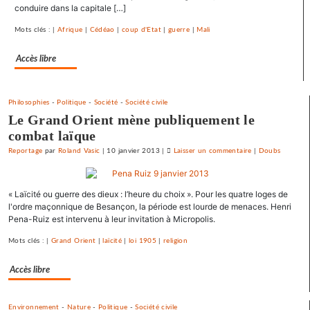
libre-
conduire dans la capitale […]
échange
Mots clés : |
Afrique
|
Cédéao
|
coup d'Etat
|
guerre
|
Mali
et
pour
Accès libre
l’utopie
»
Philosophies
-
Politique
-
Société
-
Société civile
Le Grand Orient mène publiquement le
combat laïque
Reportage
par
Roland Vasic
|
10 janvier 2013
|
Laisser un commentaire
on
|
Doubs
Une
université
« Laïcité ou guerre des dieux : l’heure du choix ». Pour les quatre loges de
d’été
l'ordre maçonnique de Besançon, la période est lourde de menaces. Henri
«
Pena-Ruiz est intervenu à leur invitation à Micropolis.
contre
le
Mots clés : |
Grand Orient
|
laïcité
|
loi 1905
|
religion
libre-
échange
Accès libre
et
pour
Environnement
-
Nature
-
Politique
-
Société civile