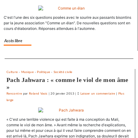
Une
université
C'est l'une des six questions posées avec le sourire aux passants bisontins
d’été
par la jeune association "Comme un élan". De nouvelles questions sont en
«
cours d'élaboration. Réponses attendues à l'automne.
contre
le
Accès libre
libre-
échange
Separateur
et
pour
l’utopie
Culture
-
Musique
-
Politique
-
Société civile
»
Pach Jahwara : « comme le viol de mon âme
»
Rencontre
par
Roland Vasic
|
20 janvier 2013
|
Laisser un commentaire
on
|
Plus
large
Une
université
d’été
« C'est une terrible violence qui est faite à ma conception du Mali,
«
comme le viol de mon âme. » Avant même la recherche d'explications,
contre
pour lui même et pour ceux à qui il veut faire comprendre comment on en
le
est arrivé là, Pach Jawhara exprime son indignation, sa douleur.Il devait