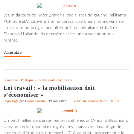
Une
université
Les initiateurs de
Notre primaire
, socialistes de gauche, militants
d’été
PCF ou EELV, citoyens non encartés, cherchent les moyens de
«
construire un programme alternatif au libéralisme et battre
contre
François Hollande. Ils devraient créer une association à la
le
rentrée.
libre-
échange
Accès libre
et
pour
l’utopie
Separateur
»
Economie
-
Politique
-
Société civile
-
Syndicats
Loi travail : « la mobilisation doit
s’économiser »
Reportage
par
Daniel Bordür
|
19 mai 2016
|
Laisser un commentaire
on
|
Doubs
Une
université
Un petit millier de personnes ont défilé jeudi 19 mai à Besançon,
d’été
sans un certain nombre de grévistes, mais avec davantage de
«
jeunes et d'étudiants que mardi 17. A ceux qui assurent que le
contre