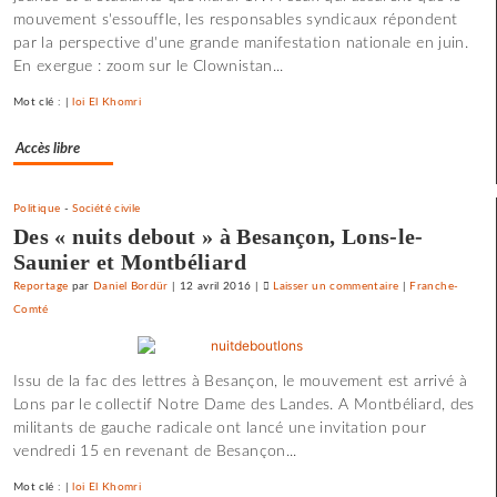
mouvement s'essouffle, les responsables syndicaux répondent
le
par la perspective d'une grande manifestation nationale en juin.
libre-
En exergue : zoom sur le Clownistan...
échange
et
Mot clé : |
loi El Khomri
pour
l’utopie
Accès libre
»
Politique
-
Société civile
Des « nuits debout » à Besançon, Lons-le-
Saunier et Montbéliard
Reportage
par
Daniel Bordür
|
12 avril 2016
|
Laisser un commentaire
on
|
Franche-
Comté
Une
université
d’été
Issu de la fac des lettres à Besançon, le mouvement est arrivé à
«
Lons par le collectif Notre Dame des Landes. A Montbéliard, des
contre
militants de gauche radicale ont lancé une invitation pour
le
vendredi 15 en revenant de Besançon...
libre-
échange
Mot clé : |
loi El Khomri
et