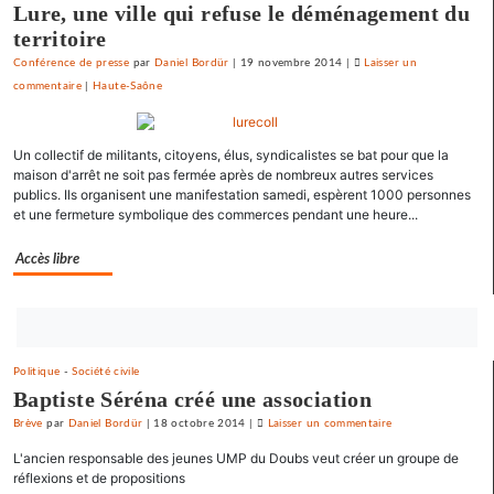
Lure, une ville qui refuse le déménagement du
territoire
Conférence de presse
par
Daniel Bordür
|
19 novembre 2014
|
Laisser un
commentaire
on
|
Haute-Saône
Une
université
Un collectif de militants, citoyens, élus, syndicalistes se bat pour que la
d’été
maison d'arrêt ne soit pas fermée après de nombreux autres services
«
publics. Ils organisent une manifestation samedi, espèrent 1000 personnes
contre
et une fermeture symbolique des commerces pendant une heure...
le
libre-
Accès libre
échange
et
pour
Bouton
l’utopie
abonnez-
»
Politique
-
Société civile
vous
Baptiste Séréna créé une association
maintenant
Brève
par
Daniel Bordür
|
18 octobre 2014
|
Laisser un commentaire
on
Une
L'ancien responsable des jeunes UMP du Doubs veut créer un groupe de
université
réflexions et de propositions
d’été