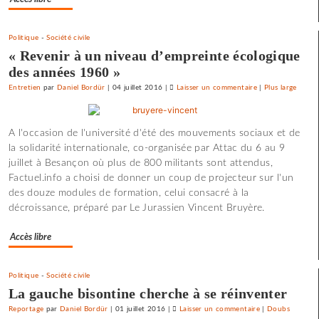
pour
l’utopie
Politique
-
Société civile
»
« Revenir à un niveau d’empreinte écologique
des années 1960 »
Entretien
par
Daniel Bordür
|
04 juillet 2016
|
Laisser un commentaire
on
|
Plus large
Une
université
A l'occasion de l'université d'été des mouvements sociaux et de
d’été
la solidarité internationale, co-organisée par Attac du 6 au 9
«
juillet à Besançon où plus de 800 militants sont attendus,
contre
Factuel.info a choisi de donner un coup de projecteur sur l'un
le
des douze modules de formation, celui consacré à la
libre-
décroissance, préparé par Le Jurassien Vincent Bruyère.
échange
et
Accès libre
pour
l’utopie
»
Politique
-
Société civile
La gauche bisontine cherche à se réinventer
Reportage
par
Daniel Bordür
|
01 juillet 2016
|
Laisser un commentaire
on
|
Doubs