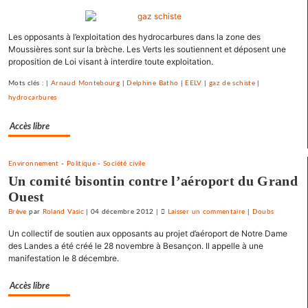
Une
université
Les opposants à l’exploitation des hydrocarbures dans la zone des
d’été
Moussières sont sur la brèche. Les Verts les soutiennent et déposent une
«
proposition de Loi visant à interdire toute exploitation.
contre
le
Mots clés : |
Arnaud Montebourg
|
Delphine Batho
|
EELV
|
gaz de schiste
|
libre-
hydrocarbures
échange
et
Accès libre
pour
l’utopie
Environnement
-
Politique
-
Société civile
»
Un comité bisontin contre l’aéroport du Grand
Ouest
Brève
par
Roland Vasic
|
04 décembre 2012
|
Laisser un commentaire
on
|
Doubs
Une
Un collectif de soutien aux opposants au projet d’aéroport de Notre Dame
université
des Landes a été créé le 28 novembre à Besançon. Il appelle à une
d’été
manifestation le 8 décembre.
«
contre
Accès libre
le