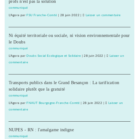
profs n'est pas la solution
échappe
au
communiqué
démantèlement
L'Agora
par
FSU Franche-Comté
|
28 juin 2022
|
Laisser un commentaire
on
La
Haute-
Ni équité territoriale ou sociale, ni vision environnementale pour
Seille
le Doubs
échappe
au
communiqué
démantèlem
L'Agora
par
Doubs Social Ecologique et Solidaire
|
28 juin 2022
|
Laisser un
commentaire
on
La
Haute-
Transports publics dans le Grand Besançon : La tarification
Seille
solidaire plutôt que la gratuité
échappe
au
communiqué
démantèlement
L'Agora
par
FNAUT Bourgogne-Franche-Comté
|
28 juin 2022
|
Laisser un
commentaire
on
La
Haute-
NUPES - RN : l'amalgame indigne
Seille
échappe
communiqué