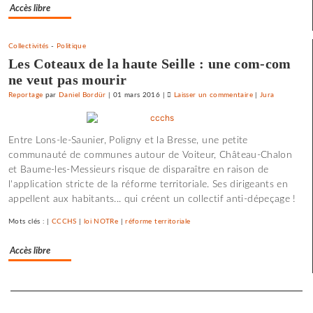
Accès libre
Collectivités
-
Politique
Les Coteaux de la haute Seille : une com-com
ne veut pas mourir
Reportage
par
Daniel Bordür
|
01 mars 2016
|
Laisser un commentaire
on
|
Jura
La
Haute-
Entre Lons-le-Saunier, Poligny et la Bresse, une petite
Seille
communauté de communes autour de Voiteur, Château-Chalon
échappe
et Baume-les-Messieurs risque de disparaître en raison de
au
l'application stricte de la réforme territoriale. Ses dirigeants en
démantèlement
appellent aux habitants... qui créent un collectif anti-dépeçage !
Mots clés : |
CCCHS
|
loi NOTRe
|
réforme territoriale
Accès libre
Separateur