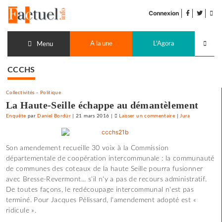
Accéder
facebook
twitter
Flu
au
Connexion
de
contenu
pub
Recherch
A la une
L'Agora
lancer
Menu
CCCHS
Collectivités
-
Politique
La Haute-Seille échappe au démantèlement
Enquête
par
Daniel Bordür
|
21 mars 2016
|
Laisser un commentaire
on
|
Jura
La
Haute-
Son amendement recueille 30 voix à la Commission
Seille
départementale de coopération intercommunale : la communauté
échappe
de communes des coteaux de la haute Seille pourra fusionner
au
avec Bresse-Revermont... s'il n'y a pas de recours administratif.
démantèlement
De toutes façons, le redécoupage intercommunal n'est pas
terminé. Pour Jacques Pélissard, l'amendement adopté est «
ridicule ».