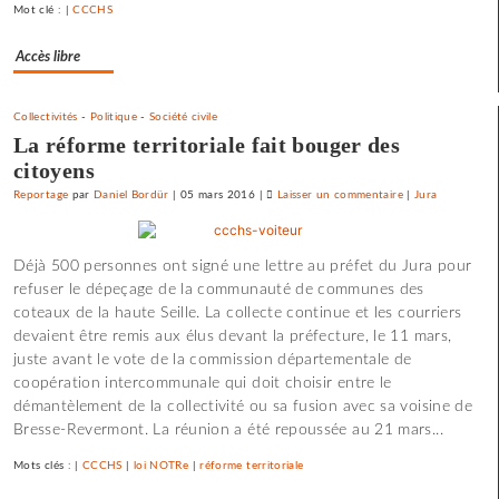
Mot clé : |
CCCHS
Accès libre
Collectivités
-
Politique
-
Société civile
La réforme territoriale fait bouger des
citoyens
Reportage
par
Daniel Bordür
|
05 mars 2016
|
Laisser un commentaire
on
|
Jura
La
Haute-
Déjà 500 personnes ont signé une lettre au préfet du Jura pour
Seille
refuser le dépeçage de la communauté de communes des
échappe
coteaux de la haute Seille. La collecte continue et les courriers
au
devaient être remis aux élus devant la préfecture, le 11 mars,
démantèlement
juste avant le vote de la commission départementale de
coopération intercommunale qui doit choisir entre le
démantèlement de la collectivité ou sa fusion avec sa voisine de
Bresse-Revermont. La réunion a été repoussée au 21 mars...
Mots clés : |
CCCHS
|
loi NOTRe
|
réforme territoriale