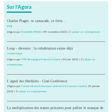
Sur l’Agora
Charles Piaget, ce camarade, ce frère...
blog
L'Agora
par
Ensemble MAGE
|
09 novembre 2023
|
Laisser un commentaire
on
La
Haute-
Loup - éleveurs : la cohabitation existe déjà
Seille
échappe
communiqué
au
L'Agora
par
FNE Bourgogne Franche-Comté
|
02 juin 2023
|
Laisser un
démantèl
commentaire
on
La
Haute-
L'appel des libellules - Ciné-Conférence
Seille
échappe
L'Agora
par
Conservatoire botanique national de Franche-Comté
|
10 janvier
au
2023
|
Laisser un commentaire
on
démantèlement
La
Haute-
La multiplication des statuts précaires pour pallier le manque de
Seille