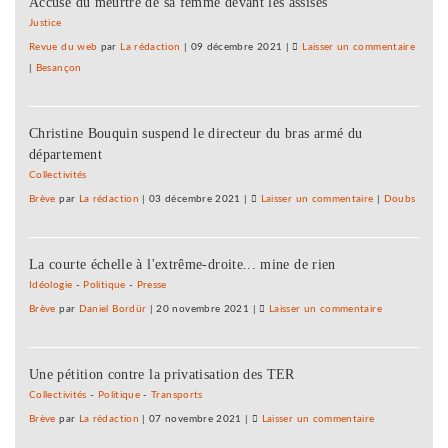
Accusé du meurtre de sa femme devant les assises
Seille
échap
Justice
au
Revue du web
par
La rédaction
|
09 décembre 2021
|
Laisser un commentaire
on
déman
|
Besançon
La
Haute
Seille
Christine Bouquin suspend le directeur du bras armé du
échap
département
au
déman
Collectivités
Brève
par
La rédaction
|
03 décembre 2021
|
Laisser un commentaire
on
|
Doubs
La
Haute-
La courte échelle à l'extrême-droite... mine de rien
Seille
échappe
Idéologie
-
Politique
-
Presse
au
Brève
par
Daniel Bordür
|
20 novembre 2021
|
Laisser un commentaire
on
démantèlement
La
Haute-
Une pétition contre la privatisation des TER
Seille
échappe
Collectivités
-
Politique
-
Transports
au
Brève
par
La rédaction
|
07 novembre 2021
|
Laisser un commentaire
on
démantèleme
La