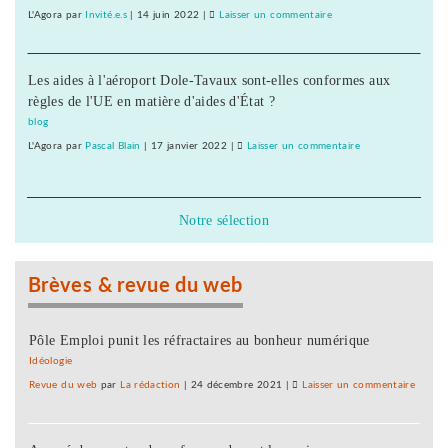
au
L'Agora
par
Invité.e.s
|
14 juin 2022
|
Laisser un commentaire
on
démantèlement
La
Haute-
Les aides à l'aéroport Dole-Tavaux sont-elles conformes aux
Seille
règles de l'UE en matière d'aides d'État ?
échappe
au
blog
démantèlement
L'Agora
par
Pascal Blain
|
17 janvier 2022
|
Laisser un commentaire
on
La
Haute-
Seille
Notre sélection
échappe
au
démantèlement
Brèves & revue du web
Pôle Emploi punit les réfractaires au bonheur numérique
Idéologie
Revue du web
par
La rédaction
|
24 décembre 2021
|
Laisser un commentaire
on
La
Haute