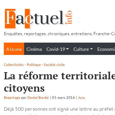
Accéder
au
contenu
Enquêtes, reportages, chroniques, entretiens, Franche-
A la une
Cinéma
Covid-19
Culture
Economi
Collectivités
-
Politique
-
Société civile
La réforme territorial
citoyens
Reportage
par
Daniel Bordür
|
05 mars 2016
|
Jura
Déjà 500 personnes ont signé une lettre au préfet 