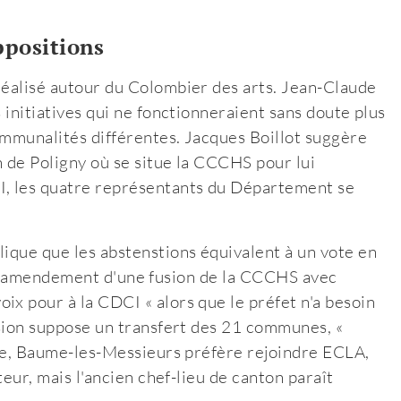
ppositions
réalisé autour du Colombier des arts. Jean-Claude
 initiatives qui ne fonctionneraient sans doute plus
ommunalités différentes. Jacques Boillot suggère
n de Poligny où se situe la CCCHS pour lui
I, les quatre représentants du Département se
lique que les abstenstions équivalent à un vote en
tera l'amendement d'une fusion de la CCCHS avec
ix pour à la CDCI « alors que le préfet n'a besoin
fusion suppose un transfert des 21 communes, «
eure, Baume-les-Messieurs préfère rejoindre ECLA,
teur, mais l'ancien chef-lieu de canton paraît