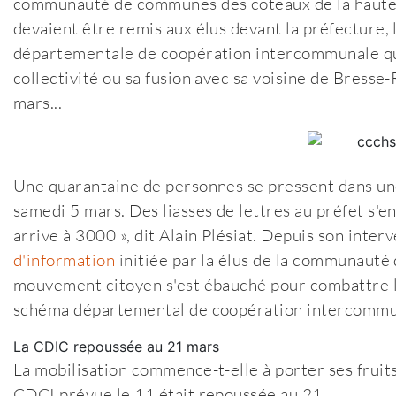
communauté de communes des coteaux de la haute Se
devaient être remis aux élus devant la préfecture, 
départementale de coopération intercommunale qui
collectivité ou sa fusion avec sa voisine de Bress
mars...
Une quarantaine de personnes se pressent dans une
samedi 5 mars. Des liasses de lettres au préfet s'en
arrive à 3000 », dit Alain Plésiat. Depuis son inter
d'information
initiée par la élus de la communauté
mouvement citoyen s'est ébauché pour combattre la d
schéma départemental de coopération intercommu
La CDIC repoussée au 21 mars
La mobilisation commence-t-elle à porter ses fruits
CDCI prévue le 11 était repoussée au 21...