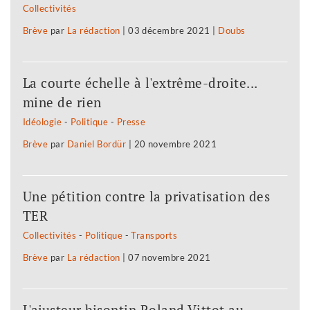
Collectivités
Brève
par
La rédaction
|
03 décembre 2021
|
Doubs
La courte échelle à l'extrême-droite...
mine de rien
Idéologie
-
Politique
-
Presse
Brève
par
Daniel Bordür
|
20 novembre 2021
Une pétition contre la privatisation des
TER
Collectivités
-
Politique
-
Transports
Brève
par
La rédaction
|
07 novembre 2021
L'ajusteur bisontin Roland Vittot au