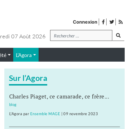
facebook
twitter
Fl
Connexion
de
Recherche
lanc
pub
redi 07 Août 2026
été
L’Agora
Sur l’Agora
Charles Piaget, ce camarade, ce frère...
blog
L'Agora
par
Ensemble MAGE
|
09 novembre 2023