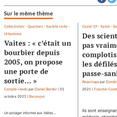
Sur le même thème
Collectivités
-
Quartiers
-
Société civile
-
Covid-19
-
Santé
-
So
Des scien
Urbanisme
Vaites : « c’était un
pas vraim
bourbier depuis
complotis
2005, on propose
les défilé
une porte de
passe-san
sortie… »
Reportage
par
Daniel
Compte-rendu
par
Daniel Bordür
|
01
2021
|
Franche-Com
octobre 2021
|
Besançon
Ils sont enseignan
Un potager informel aux Vaîtes...
médecin, chercheu