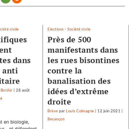
ciété civile
Elections
-
Société civile
tifiques
Près de 500
ent
manifestants dans
tes dans
les rues bisontines
s anti
contre la
itaire
banalisation des
idées d’extrême
 Bordür
|
28 août
té
droite
Brève
par
Louis Colmagne
|
12 juin 2021
|
Besançon
t en biologie,
r... et défendent