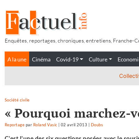
Accéder
au
contenu
Enquêtes, reportages, chroniques, entretiens, Franche-
A la une
Cinéma
Covid-19
Culture
Economi
Collecti
Société civile
« Pourquoi marchez-vou
Reportage
par
Roland Vasic
|
02 avril 2013
|
Doubs
C'est l'une des six questions posées avec le souri