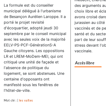
La formule est du conseiller
des arguments au
municipal délégué à l'urbanisme
choix libre et écl
de Besançon Aurélien Laroppe. Il a
avons croisé dans
porté le projet revisité
jurassien au côté
d'écoquartier, adopté jeudi 30
vaccinés et de p
septembre par le conseil municipal
santé et du secteu
avec les seules voix de la majorité
part de leur souf
EELV-PS-PCF-GénérationS-A
stress devant l'ob
Gauche citoyens. Les oppositions
vaccinale.
LR et LREM-MoDem-MEI, qui ont
critiqué une unité de façade et
Accès libre
l'absence de politique du
logement, se sont abstenues. Une
centaine d'opposants ont
manifesté sous les fenêtres de
l'hôtel-de-ville.
Mot clé : |
les vaîtes