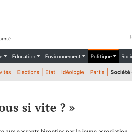
J
Comté
e
Education
Environnement
Politique
Soci
vités
Elections
Etat
Idéologie
Partis
Société 
s si vite ? »
re aux passants bisontins par la jeune association