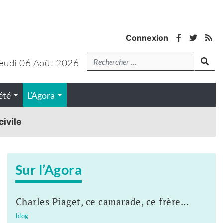
facebook
twitter
Fl
Connexion
de
Recherche
lanc
pub
eudi 06 Août 2026
été
L’Agora
civile
Sur l’Agora
Charles Piaget, ce camarade, ce frère...
blog