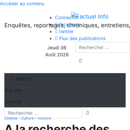
Accéder au contenu
Connexion
facebook
Enquêtes, reportages, chroniques, entretien
twitter
Flux des publications
Recherche
Jeudi 06
Août 2026
lancer la recherche
Menu
A la une
L'Agora
Recherche
lancer la recherch
Cinéma
-
Culture
-
histoire
A la recherche des