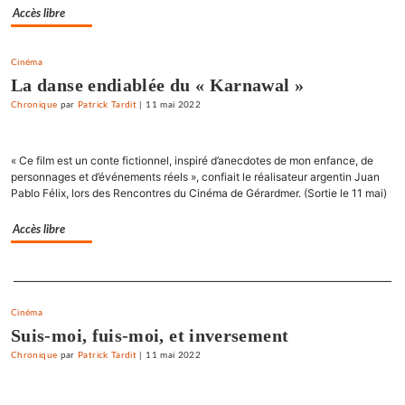
Accès libre
Cinéma
La danse endiablée du « Karnawal »
Chronique
par
Patrick Tardit
|
11 mai 2022
« Ce film est un conte fictionnel, inspiré d’anecdotes de mon enfance, de
personnages et d’événements réels », confiait le réalisateur argentin Juan
Pablo Félix, lors des Rencontres du Cinéma de Gérardmer. (Sortie le 11 mai)
Accès libre
Separateur
Cinéma
Suis-moi, fuis-moi, et inversement
Chronique
par
Patrick Tardit
|
11 mai 2022