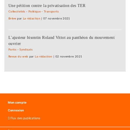
Une pétition contre la privatisation des TER
Collectivités
-
Politique
-
Transports
Brève
par
La rédaction
|
07 novembre 2021
L'ajusteur bisontin Roland Vittot au panthéon du mouvement
ouvrier
Partis
-
Syndicats
Revue du web
par
La rédaction
|
02 novembre 2021
Mon compte
Connexion
Flux des publications