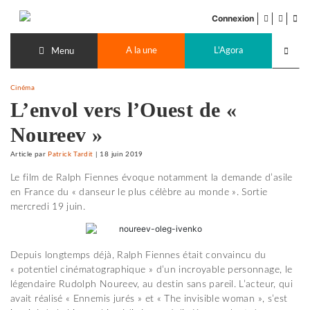
Accéder
facebook
twitter
Flu
au
Connexion
de
contenu
Recherch
pub
A la une
L'Agora
lancer
Menu
Cinéma
L’envol vers l’Ouest de «
Noureev »
Article
par
Patrick Tardit
|
18 juin 2019
Le film de Ralph Fiennes évoque notamment la demande d’asile
en France du « danseur le plus célèbre au monde ». Sortie
mercredi 19 juin.
Depuis longtemps déjà, Ralph Fiennes était convaincu du
« potentiel cinématographique » d’un incroyable personnage, le
légendaire Rudolph Noureev, au destin sans pareil. L’acteur, qui
avait réalisé « Ennemis jurés » et « The invisible woman », s’est