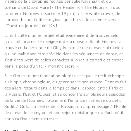
inspiré de la biographie rédigée par Julie Kavanagh et du
scénario de David Hare (« The Reader », « The Hours »…) pour
tourner « Noureev » (sortie le 19 juin). « The white crow »), le
corbeau blanc du titre original, qui choisit de s’envoler vers
l’Ouest un jour de juin 1961.
La difficulté d’un tel projet était évidemment de trouver celui
qui allait incarner le « seigneur de la danse ». Ralph Fiennes l’a
trouvé en la personne de Oleg Ivenko, jeune danseur ukrainien
qui pouvait donc être crédible dans les séquences de danse, et
s’est découvert de belles capacités à jouer la comédie et entrer
dans la peau d’un tel « monstre sacré ».
Si le film est d’une fabrication plutôt classique, le récit échappe
au biopic chronologique, du genre sa vie son œuvre. Fiennes fait
des allers-retours dans le temps et dans l’espace, entre Paris et
la Russie, l’Est et l’Ouest, et se concentre sur plusieurs épisodes
de la vie de Noureev, notamment l’enfance miséreuse du petit
Rudik à Oufa, au centre de la Russie, son apprentissage à l’Ecole
de danse de Leningrad, et son séjour « historique » à Paris où il
choisira finalement de rester.