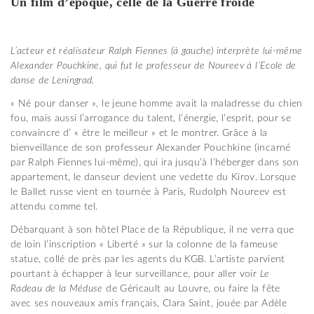
Un film d’époque, celle de la Guerre froide
L’acteur et réalisateur Ralph Fiennes (à gauche) interprète lui-même
Alexander Pouchkine, qui fut le professeur de Noureev à l’Ecole de
danse de Leningrad.
« Né pour danser », le jeune homme avait la maladresse du chien
fou, mais aussi l’arrogance du talent, l’énergie, l’esprit, pour se
convaincre d’ « être le meilleur » et le montrer. Grâce à la
bienveillance de son professeur Alexander Pouchkine (incarné
par Ralph Fiennes lui-même), qui ira jusqu’à l’héberger dans son
appartement, le danseur devient une vedette du Kirov. Lorsque
le Ballet russe vient en tournée à Paris, Rudolph Noureev est
attendu comme tel.
Débarquant à son hôtel Place de la République, il ne verra que
de loin l’inscription « Liberté » sur la colonne de la fameuse
statue, collé de près par les agents du KGB. L’artiste parvient
pourtant à échapper à leur surveillance, pour aller voir
Le
Radeau de la Méduse
de Géricault au Louvre, ou faire la fête
avec ses nouveaux amis français, Clara Saint, jouée par Adèle