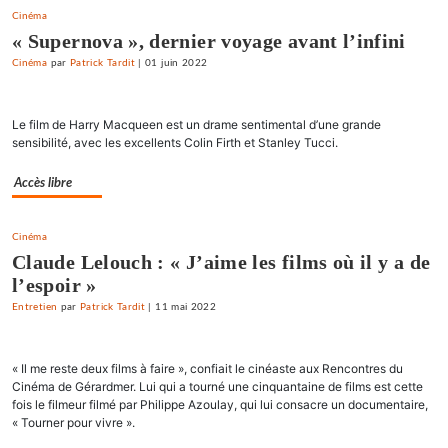
Cinéma
« Supernova », dernier voyage avant l’infini
Cinéma
par
Patrick Tardit
|
01 juin 2022
Le film de Harry Macqueen est un drame sentimental d’une grande
sensibilité, avec les excellents Colin Firth et Stanley Tucci.
Accès libre
Cinéma
Claude Lelouch : « J’aime les films où il y a de
l’espoir »
Entretien
par
Patrick Tardit
|
11 mai 2022
« Il me reste deux films à faire », confiait le cinéaste aux Rencontres du
Cinéma de Gérardmer. Lui qui a tourné une cinquantaine de films est cette
fois le filmeur filmé par Philippe Azoulay, qui lui consacre un documentaire,
« Tourner pour vivre ».