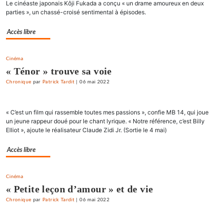
Le cinéaste japonais Kôji Fukada a conçu « un drame amoureux en deux
parties », un chassé-croisé sentimental à épisodes.
Accès libre
Cinéma
« Ténor » trouve sa voie
Chronique
par
Patrick Tardit
|
06 mai 2022
« C’est un film qui rassemble toutes mes passions », confie MB 14, qui joue
un jeune rappeur doué pour le chant lyrique. « Notre référence, c’est Billy
Elliot », ajoute le réalisateur Claude Zidi Jr. (Sortie le 4 mai)
Accès libre
Cinéma
« Petite leçon d’amour » et de vie
Chronique
par
Patrick Tardit
|
06 mai 2022