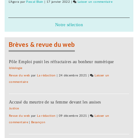
pour
L'Agora
par
Pascal Blain
|
17 janvier 2022
|
Laisser un commentaire
on
une
Barbara
primaire
Romagnan
à
signe
Notre sélection
gauche
un
appel
pour
Brèves & revue du web
une
primaire
à
Pôle Emploi punit les réfractaires au bonheur numérique
gauche
Idéologie
Revue du web
par
La rédaction
|
24 décembre 2021
|
Laisser un
commentaire
on
Barbara
Romagnan
Accusé du meurtre de sa femme devant les assises
signe
un
Justice
appel
Revue du web
par
La rédaction
|
09 décembre 2021
|
Laisser un
pour
commentaire
on
|
Besançon
une
Barbara
primaire
Romagnan