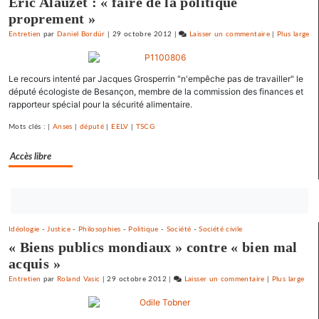
Eric Alauzet : « faire de la politique
proprement »
Entretien
par
Daniel Bordür
|
29 octobre 2012
|
Laisser un commentaire
on
|
Plus large
Barbara
Romagnan
Le recours intenté par Jacques Grosperrin "n'empêche pas de travailler" le
signe
député écologiste de Besançon, membre de la commission des finances et
un
rapporteur spécial pour la sécurité alimentaire.
appel
pour
Mots clés : |
Anses
|
député
|
EELV
|
TSCG
une
primaire
Accès libre
à
gauche
Bouton
abonnez-
Idéologie
-
Justice
-
Philosophies
-
Politique
-
Société
-
Société civile
vous
« Biens publics mondiaux » contre « bien mal
maintenant
acquis »
Entretien
par
Roland Vasic
|
29 octobre 2012
|
Laisser un commentaire
on
|
Plus large
Barbara
Romagnan