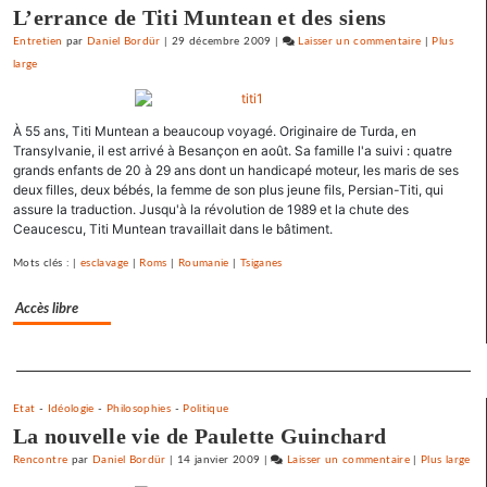
L’errance de Titi Muntean et des siens
gauche
Entretien
par
Daniel Bordür
|
29 décembre 2009
|
Laisser un commentaire
on
|
Plus
large
Barbara
Romagnan
signe
À 55 ans, Titi Muntean a beaucoup voyagé. Originaire de Turda, en
un
Transylvanie, il est arrivé à Besançon en août. Sa famille l'a suivi : quatre
appel
grands enfants de 20 à 29 ans dont un handicapé moteur, les maris de ses
pour
deux filles, deux bébés, la femme de son plus jeune fils, Persian-Titi, qui
une
assure la traduction. Jusqu'à la révolution de 1989 et la chute des
primaire
Ceaucescu, Titi Muntean travaillait dans le bâtiment.
à
Mots clés : |
esclavage
|
Roms
|
Roumanie
|
Tsiganes
gauche
Accès libre
Separateur
Etat
-
Idéologie
-
Philosophies
-
Politique
La nouvelle vie de Paulette Guinchard
Rencontre
par
Daniel Bordür
|
14 janvier 2009
|
Laisser un commentaire
on
|
Plus large
Barbara