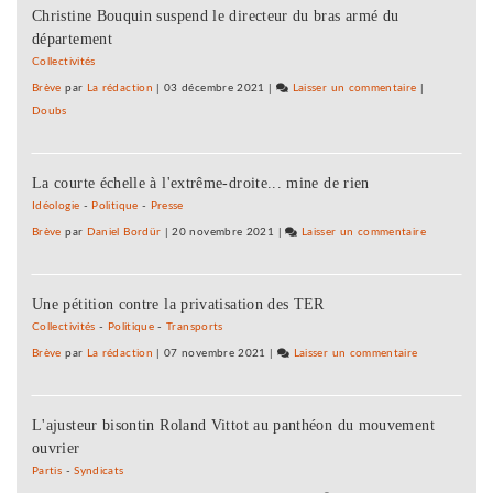
à
Christine Bouquin suspend le directeur du bras armé du
signe
gauche
département
un
appel
Collectivités
pour
Brève
par
La rédaction
|
03 décembre 2021
|
Laisser un commentaire
on
|
une
Doubs
Barbara
primaire
Romagnan
à
signe
gauche
La courte échelle à l'extrême-droite... mine de rien
un
appel
Idéologie
-
Politique
-
Presse
pour
Brève
par
Daniel Bordür
|
20 novembre 2021
|
Laisser un commentaire
on
une
Barbara
primaire
Romagnan
à
Une pétition contre la privatisation des TER
signe
gauche
un
Collectivités
-
Politique
-
Transports
appel
Brève
par
La rédaction
|
07 novembre 2021
|
Laisser un commentaire
on
pour
Barbara
une
Romagnan
primaire
L'ajusteur bisontin Roland Vittot au panthéon du mouvement
signe
à
ouvrier
un
gauche
appel
Partis
-
Syndicats
pour