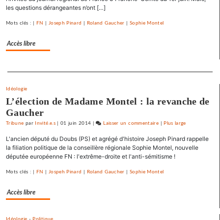
les questions dérangeantes n’ont […]
appel
pour
Mots clés : |
FN
|
Joseph Pinard
|
Roland Gaucher
|
Sophie Montel
une
primaire
Accès libre
à
gauche
Separateur
Idéologie
L’élection de Madame Montel : la revanche de
Gaucher
Tribune
par
Invité.e.s
|
01 juin 2014
|
Laisser un commentaire
on
|
Plus large
Barbara
L'ancien député du Doubs (PS) et agrégé d'histoire Joseph Pinard rappelle
Romagnan
la filiation politique de la conseillère régionale Sophie Montel, nouvelle
signe
députée européenne FN : l'extrême-droite et l'anti-sémitisme !
un
Mots clés : |
FN
|
Jospeh Pinard
|
Roland Gaucher
|
Sophie Montel
appel
pour
Accès libre
une
primaire
à
Idéologie
-
Politique