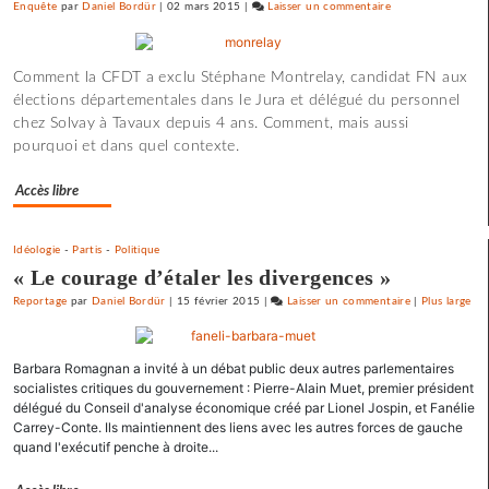
Enquête
par
Daniel Bordür
|
02 mars 2015
|
Laisser un commentaire
on
gauche
Barbara
Romagnan
Comment la CFDT a exclu Stéphane Montrelay, candidat FN aux
signe
élections départementales dans le Jura et délégué du personnel
un
chez Solvay à Tavaux depuis 4 ans. Comment, mais aussi
appel
pourquoi et dans quel contexte.
pour
une
Accès libre
primaire
à
gauche
Idéologie
-
Partis
-
Politique
« Le courage d’étaler les divergences »
Reportage
par
Daniel Bordür
|
15 février 2015
|
Laisser un commentaire
on
|
Plus large
Barbara
Romagnan
Barbara Romagnan a invité à un débat public deux autres parlementaires
signe
socialistes critiques du gouvernement : Pierre-Alain Muet, premier président
un
délégué du Conseil d'analyse économique créé par Lionel Jospin, et Fanélie
appel
Carrey-Conte. Ils maintiennent des liens avec les autres forces de gauche
pour
quand l'exécutif penche à droite...
une
primaire