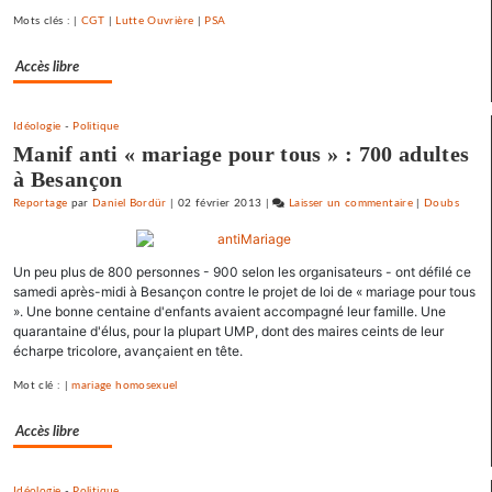
primaire
Mots clés : |
CGT
|
Lutte Ouvrière
|
PSA
à
Accès libre
gauche
Idéologie
-
Politique
Manif anti « mariage pour tous » : 700 adultes
à Besançon
Reportage
par
Daniel Bordür
|
02 février 2013
|
Laisser un commentaire
on
|
Doubs
Barbara
Romagnan
Un peu plus de 800 personnes - 900 selon les organisateurs - ont défilé ce
signe
samedi après-midi à Besançon contre le projet de loi de « mariage pour tous
un
». Une bonne centaine d'enfants avaient accompagné leur famille. Une
appel
quarantaine d'élus, pour la plupart UMP, dont des maires ceints de leur
pour
écharpe tricolore, avançaient en tête.
une
Mot clé : |
mariage homosexuel
primaire
à
Accès libre
gauche
Idéologie
-
Politique