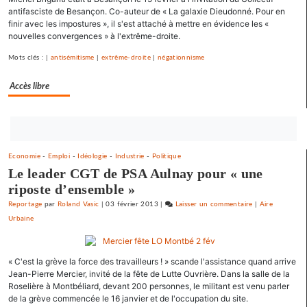
antifasciste de Besançon. Co-auteur de « La galaxie Dieudonné. Pour en
un
finir avec les impostures », il s'est attaché à mettre en évidence les «
appel
nouvelles convergences » à l'extrême-droite.
pour
une
Mots clés : |
antisémitisme
|
extrême-droite
|
négationnisme
primaire
Accès libre
à
gauche
Bouton
abonnez-
Economie
-
Emploi
-
Idéologie
-
Industrie
-
Politique
vous
Le leader CGT de PSA Aulnay pour « une
maintenant
riposte d’ensemble »
Reportage
par
Roland Vasic
|
03 février 2013
|
Laisser un commentaire
on
|
Aire
Urbaine
Barbara
Romagnan
signe
« C'est la grève la force des travailleurs ! » scande l'assistance quand arrive
un
Jean-Pierre Mercier, invité de la fête de Lutte Ouvrière. Dans la salle de la
appel
Roselière à Montbéliard, devant 200 personnes, le militant est venu parler
pour
de la grève commencée le 16 janvier et de l'occupation du site.
une