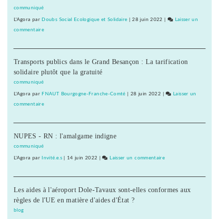
appel
communiqué
pour
L'Agora
par
Doubs Social Ecologique et Solidaire
|
28 juin 2022
|
Laisser un
une
commentaire
on
primaire
Barbara
à
Romagnan
gauche
Transports publics dans le Grand Besançon : La tarification
signe
solidaire plutôt que la gratuité
un
appel
communiqué
pour
L'Agora
par
FNAUT Bourgogne-Franche-Comté
|
28 juin 2022
|
Laisser un
une
commentaire
on
primaire
Barbara
à
Romagnan
gauche
NUPES - RN : l'amalgame indigne
signe
un
communiqué
appel
L'Agora
par
Invité.e.s
|
14 juin 2022
|
Laisser un commentaire
on
pour
Barbara
une
Romagnan
primaire
Les aides à l'aéroport Dole-Tavaux sont-elles conformes aux
signe
à
règles de l'UE en matière d'aides d'État ?
un
gauche
appel
blog