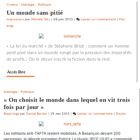
une
Cinéma
-
Idéologie
-
Politique
primaire
Un monde sans pitié
à
Impressions
par
Michèle Tatu
|
08 juin 2015
|
Laisser un commentaire
on
|
Plus
gauche
large
Barbara
Romagnan
signe
« La loi du marché » de Stéphane Brizé : comment un homme
un
perd pied dans un monde rongé par la pression des impératifs
appel
de profit… Où le décor inscrit la fiction dans le réel.
pour
une
Accès libre
primaire
à
gauche
Idéologie
-
Politique
« On choisit le monde dans lequel on vit trois
fois par jour »
Reportage
par
Daniel Bordür
|
29 mai 2015
|
Laisser un commentaire
on
|
Doubs
Barbara
Romagnan
Les militants anti-TAFTA restent mobilisés. A Besançon devant 200
signe
personnes, le député européen Patrick Le Hyaric (PCF-GUE) a commenté