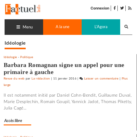
Accéder
facebook
twitter
Flu
au
Connexion
de
contenu
pub
Recherch
A la une
L'Agora
lance
Menu
Idéologie
Idéologie
-
Politique
Barbara Romagnan signe un appel pour une
primaire à gauche
Revue du web
par
La rédaction
|
11 janvier 2016
|
Laisser un commentaire
on
|
Plus
large
Barbara
Romagnan
Il est notamment initié par Daniel Cohn-Bendit, Guillaume Duval,
signe
Marie Desplechin, Romain Goupil, Yannick Jadot, Thomas Piketty,
un
Julia Cagé...
appel
pour
Accès libre
une
primaire
à