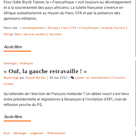
Pour Odile Biyidi Tobner, la « Françafrique » nuit toujours au développement
signe
et à la souveraineté des pays africains. La tutelle française s'exerce en
un
Afrique subsaharienne au moyen du franc CFA et par la présence des
appel
garnisons militaires.
pour
une
Mots clés : |
développement
|
Douala
|
franc CFA
|
Françafrique
|
Jacques Foccart
|
primaire
Mongo Beti
|
services publics
|
Yaoundé
à
Accès libre
gauche
Idéologie
-
Politique
« Ouf, la gauche retravaille ! »
Reportage
par
Daniel Bordür
|
30 mai 2012
|
Laisser un commentaire
on
|
Franche-
Comté
Barbara
Romagnan
Qu'attendre de l'élection de François Hollande ? Un débat nourri s'est tenu
signe
entre présidentielle et législatives à Besançon à l'invitation d'EPI, club de
un
réflexion proche du PS.
appel
pour
Accès libre
une
primaire
Etat
-
Idéologie
-
Logement
-
Philosophies
à