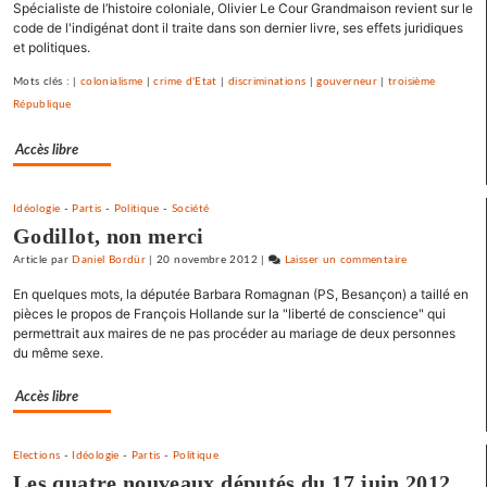
Spécialiste de l’histoire coloniale, Olivier Le Cour Grandmaison revient sur le
un
code de l'indigénat dont il traite dans son dernier livre, ses effets juridiques
appel
et politiques.
pour
une
Mots clés : |
colonialisme
|
crime d'Etat
|
discriminations
|
gouverneur
|
troisième
primaire
République
à
gauche
Accès libre
Idéologie
-
Partis
-
Politique
-
Société
Godillot, non merci
Article
par
Daniel Bordür
|
20 novembre 2012
|
Laisser un commentaire
on
Barbara
En quelques mots, la députée Barbara Romagnan (PS, Besançon) a taillé en
Romagnan
pièces le propos de François Hollande sur la "liberté de conscience" qui
signe
permettrait aux maires de ne pas procéder au mariage de deux personnes
du même sexe.
un
appel
Accès libre
pour
une
primaire
Elections
-
Idéologie
-
Partis
-
Politique
à
Les quatre nouveaux députés du 17 juin 2012