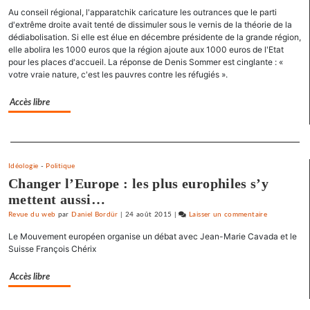
Au conseil régional, l'apparatchik caricature les outrances que le parti
un
d'extrême droite avait tenté de dissimuler sous le vernis de la théorie de la
appel
dédiabolisation. Si elle est élue en décembre présidente de la grande région,
pour
elle abolira les 1000 euros que la région ajoute aux 1000 euros de l'Etat
une
pour les places d'accueil. La réponse de Denis Sommer est cinglante : «
primai
votre vraie nature, c'est les pauvres contre les réfugiés ».
à
gauch
Accès libre
Separateur
Idéologie
-
Politique
Changer l’Europe : les plus europhiles s’y
mettent aussi…
Revue du web
par
Daniel Bordür
|
24 août 2015
|
Laisser un commentaire
on
Barbara
Le Mouvement européen organise un débat avec Jean-Marie Cavada et le
Romagnan
Suisse François Chérix
signe
un
Accès libre
appel
pour