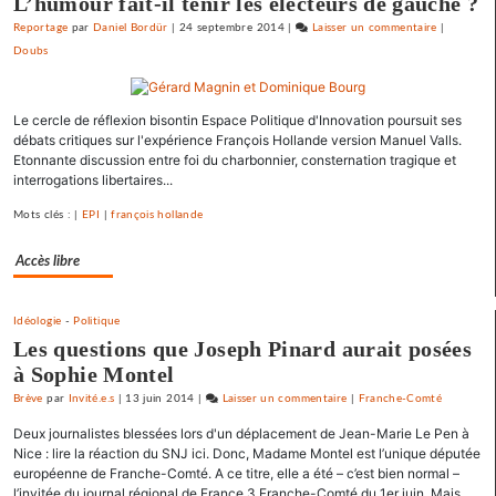
L’humour fait-il tenir les électeurs de gauche ?
Reportage
par
Daniel Bordür
|
24 septembre 2014
|
Laisser un commentaire
on
|
Doubs
Barbara
Romagnan
signe
Le cercle de réflexion bisontin Espace Politique d'Innovation poursuit ses
un
débats critiques sur l'expérience François Hollande version Manuel Valls.
appel
Etonnante discussion entre foi du charbonnier, consternation tragique et
pour
interrogations libertaires...
une
primaire
Mots clés : |
EPI
|
françois hollande
à
Accès libre
gauche
Idéologie
-
Politique
Les questions que Joseph Pinard aurait posées
à Sophie Montel
Brève
par
Invité.e.s
|
13 juin 2014
|
Laisser un commentaire
on
|
Franche-Comté
Barbara
Deux journalistes blessées lors d'un déplacement de Jean-Marie Le Pen à
Romagnan
Nice : lire la réaction du SNJ ici. Donc, Madame Montel est l’unique députée
signe
européenne de Franche-Comté. A ce titre, elle a été – c’est bien normal –
l’invitée du journal régional de France 3 Franche-Comté du 1er juin. Mais,
un