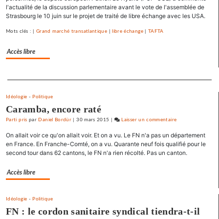
un
l'actualité de la discussion parlementaire avant le vote de l'assemblée de
appel
Strasbourg le 10 juin sur le projet de traité de libre échange avec les USA.
pour
une
Mots clés : |
Grand marché transatlantique
|
libre échange
|
TAFTA
primaire
Accès libre
à
gauche
Separateur
Idéologie
-
Politique
Caramba, encore raté
Parti pris
par
Daniel Bordür
|
30 mars 2015
|
Laisser un commentaire
on
Barbara
On allait voir ce qu'on allait voir. Et on a vu. Le FN n'a pas un département
Romagnan
en France. En Franche-Comté, on a vu. Quarante neuf fois qualifié pour le
signe
second tour dans 62 cantons, le FN n'a rien récolté. Pas un canton.
un
appel
Accès libre
pour
une
Idéologie
-
Politique
primaire
FN : le cordon sanitaire syndical tiendra-t-il
à