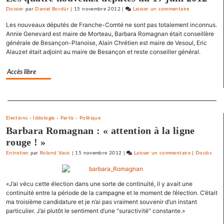
gauche
Dossier
par
Daniel Bordür
|
15 novembre 2012
|
Laisser un commentaire
on
Barbara
Les nouveaux députés de Franche-Comté ne sont pas totalement inconnus.
Romagnan
Annie Genevard est maire de Morteau, Barbara Romagnan était conseillère
signe
générale de Besançon-Planoise, Alain Chrétien est maire de Vesoul, Eric
Alauzet était adjoint au maire de Besançon et reste conseiller général.
un
appel
Accès libre
pour
une
primaire
Separateur
à
gauche
Elections
-
Idéologie
-
Partis
-
Politique
Barbara Romagnan : « attention à la ligne
rouge ! »
Entretien
par
Roland Vasic
|
15 novembre 2012
|
Laisser un commentaire
on
|
Doubs
Barbara
Romagnan
«J’ai vécu cette élection dans une sorte de continuité, il y avait une
signe
continuité entre la période de la campagne et le moment de l’élection. C’était
un
ma troisième candidature et je n’ai pas vraiment souvenir d’un instant
appel
particulier. J’ai plutôt le sentiment d’une "suractivité" constante.»
pour