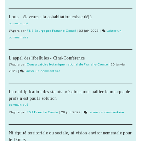
Barbara
Romagn
Loup - éleveurs : la cohabitation existe déjà
signe
un
communiqué
appel
L'Agora
par
FNE Bourgogne Franche-Comté
|
02 juin 2023
|
Laisser un
pour
commentaire
on
une
Barbara
primaire
Romagnan
à
L'appel des libellules - Ciné-Conférence
signe
gauche
un
L'Agora
par
Conservatoire botanique national de Franche-Comté
|
10 janvier
appel
2023
|
Laisser un commentaire
on
pour
Barbara
une
Romagnan
primaire
La multiplication des statuts précaires pour pallier le manque de
signe
à
profs n'est pas la solution
un
gauche
appel
communiqué
pour
L'Agora
par
FSU Franche-Comté
|
28 juin 2022
|
Laisser un commentaire
on
une
Barbara
primaire
Romagnan
à
Ni équité territoriale ou sociale, ni vision environnementale pour
signe
gauche
le Doubs
un