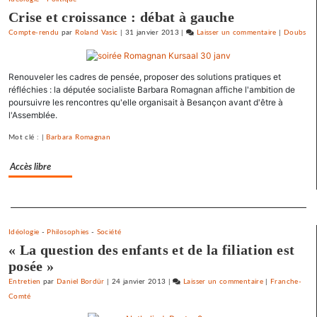
Crise et croissance : débat à gauche
Compte-rendu
par
Roland Vasic
|
31 janvier 2013
|
Laisser un commentaire
on
|
Doubs
Barbara
Romagnan
Renouveler les cadres de pensée, proposer des solutions pratiques et
signe
réfléchies : la députée socialiste Barbara Romagnan affiche l'ambition de
un
poursuivre les rencontres qu'elle organisait à Besançon avant d'être à
appel
l'Assemblée.
pour
une
Mot clé : |
Barbara Romagnan
primaire
Accès libre
à
gauche
Separateur
Idéologie
-
Philosophies
-
Société
« La question des enfants et de la filiation est
posée »
Entretien
par
Daniel Bordür
|
24 janvier 2013
|
Laisser un commentaire
on
|
Franche-
Comté
Barbara
Romagnan