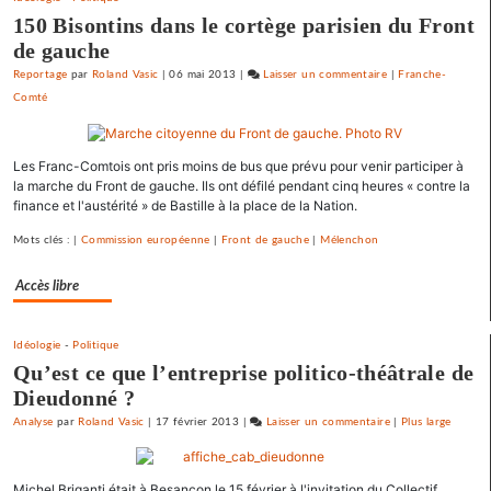
gauche
150 Bisontins dans le cortège parisien du Front
de gauche
Reportage
par
Roland Vasic
|
06 mai 2013
|
Laisser un commentaire
on
|
Franche-
Comté
Barbara
Romagnan
signe
Les Franc-Comtois ont pris moins de bus que prévu pour venir participer à
un
la marche du Front de gauche. Ils ont défilé pendant cinq heures « contre la
appel
finance et l'austérité » de Bastille à la place de la Nation.
pour
une
Mots clés : |
Commission européenne
|
Front de gauche
|
Mélenchon
primaire
à
Accès libre
gauche
Idéologie
-
Politique
Qu’est ce que l’entreprise politico-théâtrale de
Dieudonné ?
Analyse
par
Roland Vasic
|
17 février 2013
|
Laisser un commentaire
on
|
Plus large
Barbara
Romagnan
Michel Briganti était à Besançon le 15 février à l'invitation du Collectif
signe