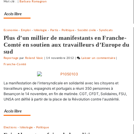
une
Mot clé : |
Barbara Romagnan
primaire
Accès libre
à
gauche
Economie
-
Emploi
-
Idéologie
-
Partis
-
Politique
-
Société civile
-
Syndicats
Plus d’un millier de manifestants en Franche-
Comté en soutien aux travailleurs d’Europe du
sud
Reportage
par
Roland Vasic
|
14 novembre 2012
|
Laisser un commentaire
on
|
Franche-Comté
Barbara
Romagnan
signe
La manifestation de l'intersyndicale en solidarité avec les citoyens et
un
travailleurs grecs, espagnols et portugais a réuni 350 personnes à
appel
Besançon le 14 novembre, en fin de matinée. CGT, CFDT, Solidaires, FSU,
pour
UNSA ont défilé à partir de la place de la Révolution contre l'austérité.
une
primaire
Accès libre
à
gauche
Elections
-
Idéologie
-
Politique