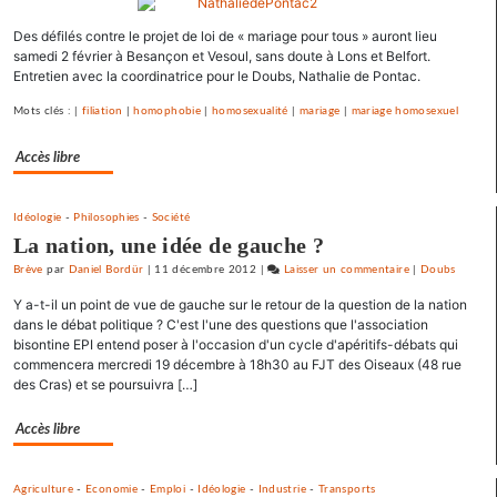
signe
Des défilés contre le projet de loi de « mariage pour tous » auront lieu
un
samedi 2 février à Besançon et Vesoul, sans doute à Lons et Belfort.
appel
Entretien avec la coordinatrice pour le Doubs, Nathalie de Pontac.
pour
une
Mots clés : |
filiation
|
homophobie
|
homosexualité
|
mariage
|
mariage homosexuel
primaire
à
Accès libre
gauche
Idéologie
-
Philosophies
-
Société
La nation, une idée de gauche ?
Brève
par
Daniel Bordür
|
11 décembre 2012
|
Laisser un commentaire
on
|
Doubs
Barbara
Y a-t-il un point de vue de gauche sur le retour de la question de la nation
Romagnan
dans le débat politique ? C'est l'une des questions que l'association
signe
bisontine EPI entend poser à l'occasion d'un cycle d'apéritifs-débats qui
commencera mercredi 19 décembre à 18h30 au FJT des Oiseaux (48 rue
un
des Cras) et se poursuivra […]
appel
pour
Accès libre
une
primaire
à
Agriculture
-
Economie
-
Emploi
-
Idéologie
-
Industrie
-
Transports