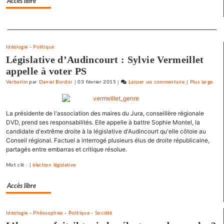
Accès libre
à
gauche
Separateur
Idéologie
-
Politique
Législative d’Audincourt : Sylvie Vermeillet
appelle à voter PS
Verbatim
par
Daniel Bordür
|
03 février 2015
|
Laisser un commentaire
on
|
Plus large
Barbara
Romagnan
La présidente de l'association des maires du Jura, conseillère régionale
signe
DVD, prend ses responsabilités. Elle appelle à battre Sophie Montel, la
un
candidate d'extrême droite à la législative d'Audincourt qu'elle côtoie au
appel
Conseil régional. Factuel a interrogé plusieurs élus de droite républicaine,
pour
partagés entre embarras et critique résolue.
une
Mot clé : |
élection législative
primaire
à
Accès libre
gauche
Idéologie
-
Philosophies
-
Politique
-
Société