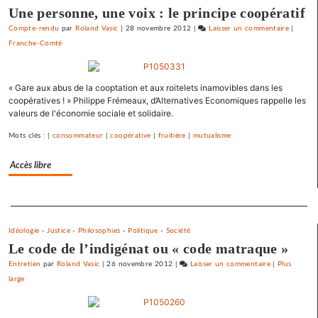
gauche
Une personne, une voix : le principe coopératif
Compte-rendu
par
Roland Vasic
|
28 novembre 2012
|
Laisser un commentaire
on
|
Franche-Comté
Barbara
Romagn
signe
« Gare aux abus de la cooptation et aux roitelets inamovibles dans les
un
coopératives ! » Philippe Frémeaux, d’Alternatives Economiques rappelle les
appel
valeurs de l'économie sociale et solidaire.
pour
une
Mots clés : |
consommateur
|
coopérative
|
fruitière
|
mutualisme
primaire
à
Accès libre
gauche
Separateur
Idéologie
-
Justice
-
Philosophies
-
Politique
-
Société
Le code de l’indigénat ou « code matraque »
Entretien
par
Roland Vasic
|
26 novembre 2012
|
Laisser un commentaire
on
|
Plus
large
Barbara
Romagnan
signe