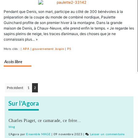
Romagnan
Pendant que Denis, son mari, participe au côté de 300 bénévoles à la
signe
préparation de la coupe du monde de combiné nordique, Paulette
un
Guinchard profite de son premier hiver à la montagne. Dans la grande
appel
maison de Denis, à Chaux-Neuve, elle prend enfin le temps. « Je regarde les
pour
sapins pleins de neige, les traces d’animaux, des choses que je ne
une
connaissais plus... »
primaire
Mots clés : |
APA
|
gouvernement Jospin
|
PS
à
gauche
Accès libre
Précédent
1
2
Navigation
des
Sur l’Agora
articles
Charles Piaget, ce camarade, ce frère...
blog
L'Agora
par
Ensemble MAGE
|
09 novembre 2023
|
Laisser un commentaire
on