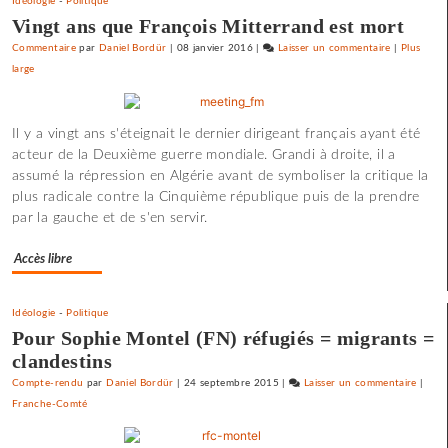
Idéologie
-
Politique
gauche
Vingt ans que François Mitterrand est mort
Commentaire
par
Daniel Bordür
|
08 janvier 2016
|
Laisser un commentaire
on
|
Plus
large
Barbara
Romagnan
signe
Il y a vingt ans s'éteignait le dernier dirigeant français ayant été
un
acteur de la Deuxième guerre mondiale. Grandi à droite, il a
appel
assumé la répression en Algérie avant de symboliser la critique la
pour
plus radicale contre la Cinquième république puis de la prendre
une
par la gauche et de s'en servir.
primaire
à
Accès libre
gauche
Idéologie
-
Politique
Pour Sophie Montel (FN) réfugiés = migrants =
clandestins
Compte-rendu
par
Daniel Bordür
|
24 septembre 2015
|
Laisser un commentaire
on
|
Franche-Comté
Barba
Romag
signe