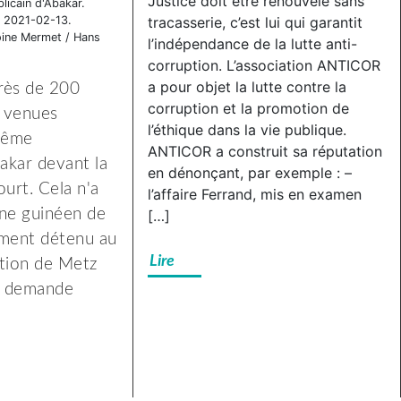
Justice doit être renouvelé sans
licain d'Abakar.
anti-
répression
e 2021-02-13.
tracasserie, c’est lui qui garantit
syndicale
anti-
ine Mermet / Hans
l’indépendance de la lutte anti-
à
syndicale
corruption. L’association ANTICOR
Subway
à
a pour objet la lutte contre la
près de 200
Besançon,
corruption et la promotion de
Subway
 venues
l’éthique dans la vie publique.
solidarité
Besançon,
ptême
ANTICOR a construit sa réputation
avec
solidarité
bakar devant la
en dénonçant, par exemple : –
notre
avec
ourt. Cela n'a
l’affaire Ferrand, mis en examen
camarade
notre
eune guinéen de
[…]
!
camarade
ement détenu au
!
Lire
ntion de Metz
sa demande