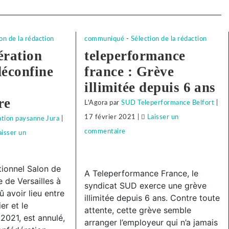
on de la rédaction
communiqué
-
Sélection de la rédaction
ération
teleperformance
éconfine
france : Grève
illimitée depuis 6 ans
re
L'Agora
par
SUD Teleperformance Belfort
|
17 février 2021
|
Laisser un
tion paysanne Jura
|
commentaire
on
aisser un
Face
à
itionnel Salon de
A Teleperformance France, le
la
e de Versailles à
syndicat SUD exerce une grève
répression
û avoir lieu entre
illimitée depuis 6 ans. Contre toute
anti-
er et le
on
attente, cette grève semble
2021, est annulé,
syndicale
arranger l’employeur qui n’a jamais