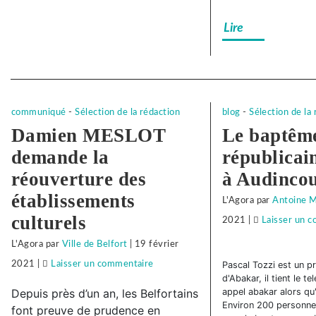
!
notre
Lire
camarad
!
Separateur
communiqué
-
Sélection de la rédaction
blog
-
Sélection de la
Damien MESLOT
Le baptêm
demande la
républicai
réouverture des
à Audincou
établissements
L'Agora
par
Antoine 
culturels
2021
|
Laisser un 
L'Agora
par
Ville de Belfort
|
19 février
2021
|
Laisser un commentaire
on
Pascal Tozzi est un p
d'Abakar, il tient le t
Face
Depuis près d’un an, les Belfortains
appel abakar alors qu'i
à
Environ 200 personne
font preuve de prudence en