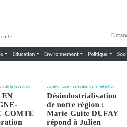
Diman
-Comté
ie
Education
Environnement
Politique
Soci
on de la rédaction
communiqué
-
Sélection de la rédaction
 EN
Désindustrialisation
GNE-
de notre région :
E-COMTE
Marie-Guite DUFAY
ration
répond à Julien