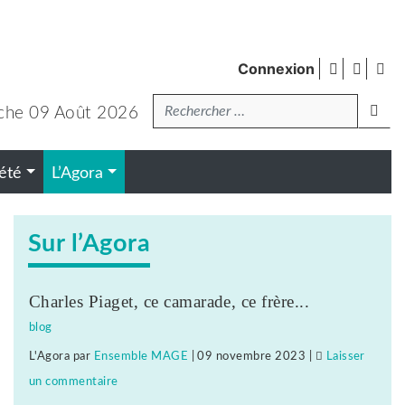
facebook
twitte
Fl
Connexion
de
Recherche
pub
lanc
che 09 Août 2026
été
L’Agora
Sur l’Agora
Charles Piaget, ce camarade, ce frère...
blog
L'Agora
par
Ensemble MAGE
|
09 novembre 2023
|
Laisser
un commentaire
on