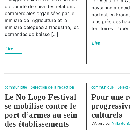
le réseau de la C
à
syndical
du comité de suivi des relations
paysanne a décidé
Subway
à
commerciales organisées par le
partout en France
Besançon,
Subway
ministre de l’Agriculture et la
plus près des hab
ministre déléguée à l’Industrie, les
solidarité
Besanço
territoires. L’opé
demandes de baisse […]
avec
solidarit
Lire
notre
avec
Lire
camarade
notre
!
camarad
!
Separateur
communiqué
-
Sélection de la rédaction
communiqué
-
Sélecti
Le No Logo Festival
Pour une r
se mobilise contre le
progressive
port d’armes au sein
culturels
des établissements
L'Agora
par
Ville de 