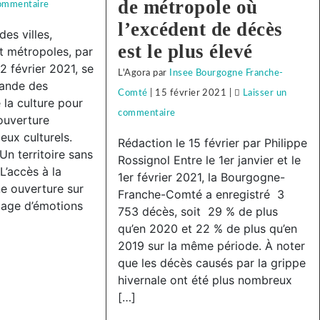
de métropole où
commentaire
on
l’excédent de décès
Face
es villes,
à
est le plus élevé
t métropoles, par
la
 février 2021, se
L'Agora
par
Insee Bourgogne Franche-
mande des
répression
Comté
|
15 février 2021
|
Laisser un
 la culture pour
anti-
commentaire
on
ouverture
syndicale
Face
eux culturels.
Rédaction le 15 février par Philippe
à
Un territoire sans
à
Rossignol Entre le 1er janvier et le
Subway
L’accès à la
la
1er février 2021, la Bourgogne-
Besançon,
e ouverture sur
Franche-Comté a enregistré 3
répression
tage d’émotions
solidarité
753 décès, soit 29 % de plus
anti-
avec
qu’en 2020 et 22 % de plus qu’en
syndicale
2019 sur la même période. À noter
notre
à
que les décès causés par la grippe
camarade
Subway
hivernale ont été plus nombreux
!
Besançon,
[…]
solidarité