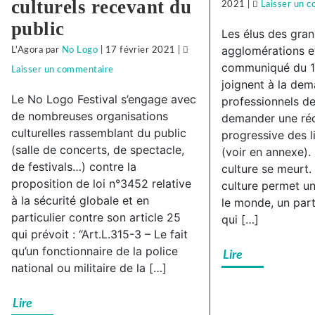
culturels recevant du
2021
|
Laisser un 
public
Les élus des grand
agglomérations e
L'Agora
par
No Logo
|
17 février 2021
|
communiqué du 12
Laisser un commentaire
on
joignent à la de
Face
Le No Logo Festival s’engage avec
professionnels de
à
de nombreuses organisations
demander une ré
la
culturelles rassemblant du public
progressive des li
(salle de concerts, de spectacle,
répression
(voir en annexe). 
de festivals…) contre la
culture se meurt. 
anti-
proposition de loi n°3452 relative
culture permet un
syndicale
à la sécurité globale et en
le monde, un par
à
particulier contre son article 25
qui […]
Subway
qui prévoit : “Art.L.315-3 – Le fait
Besançon,
qu’un fonctionnaire de la police
Lire
national ou militaire de la […]
solidarité
avec
Lire
notre