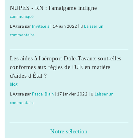
à
Besançon,
NUPES - RN : l'amalgame indigne
la
solidarité
communiqué
répression
avec
L'Agora
par
Invité.e.s
|
14 juin 2022
|
Laisser un
anti-
notre
commentaire
on
syndicale
camarade
Face
à
!
à
Subway
Les aides à l'aéroport Dole-Tavaux sont-elles
la
Besançon,
conformes aux règles de l'UE en matière
répression
solidarité
d'aides d'État ?
anti-
avec
blog
syndicale
notre
L'Agora
par
Pascal Blain
|
17 janvier 2022
|
Laisser un
à
camarade
commentaire
on
Subway
!
Face
Besançon,
à
solidarité
la
avec
Notre sélection
répression