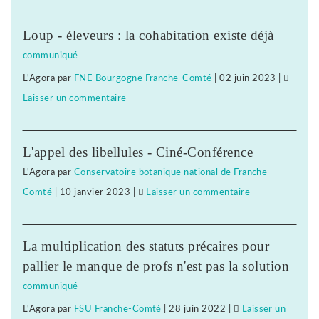
Face
à
Loup - éleveurs : la cohabitation existe déjà
la
communiqué
répression
L'Agora
par
FNE Bourgogne Franche-Comté
|
02 juin 2023
|
anti-
Laisser un commentaire
on
syndicale
Face
à
à
Subway
L'appel des libellules - Ciné-Conférence
la
Besançon,
L'Agora
par
Conservatoire botanique national de Franche-
répression
solidarité
Comté
|
10 janvier 2023
|
Laisser un commentaire
on
anti-
avec
Face
syndicale
notre
à
à
camarade
La multiplication des statuts précaires pour
la
Subway
!
pallier le manque de profs n'est pas la solution
répression
Besançon,
communiqué
anti-
solidarité
L'Agora
par
FSU Franche-Comté
|
28 juin 2022
|
Laisser un
syndicale
avec