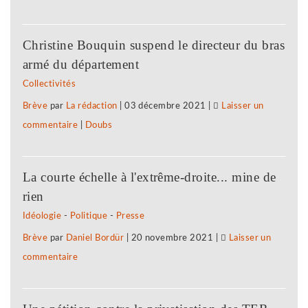
Face
Subway
à
Besançon,
Christine Bouquin suspend le directeur du bras
la
solidarité
armé du département
répression
avec
Collectivités
anti-
notre
Brève
par
La rédaction
|
03 décembre 2021
|
Laisser un
syndicale
camarade
commentaire
on
|
Doubs
à
!
Face
Subway
à
Besançon,
La courte échelle à l'extrême-droite... mine de
la
solidarité
rien
répression
avec
Idéologie
-
Politique
-
Presse
anti-
notre
Brève
par
Daniel Bordür
|
20 novembre 2021
|
Laisser un
syndicale
camarade
commentaire
on
à
!
Face
Subway
à
Besançon,