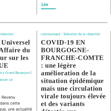
Lire
avec
notre
camarade
!
 rédaction
communiqué
-
Sélection de la rédaction
 Universel
COVID-19 EN
 Affaire du
BOURGOGNE-
our sur les
FRANCHE-COMTE
RUE
: une légère
amélioration de la
n.s Grand Besançon
|
situation épidémique
aisser un
mais une circulation
virale toujours élevée
e Revenu
et des variants
 dans cette
ue, une actualité