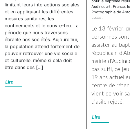
pour le bapteme repub
la
limitant leurs interactions sociales
Audincourt, France, l
et en appliquant les différentes
répression
Photographie de Anto
Lucas.
mesures sanitaires, les
anti-
confinements et le couvre-feu. La
syndicale
Le 13 février, 
période que nous traversons
à
personnes sont
ébranle nos sociétés. Aujourd’hui,
Subway
assister au ba
la population attend fortement de
Besançon,
pouvoir retrouver une vie sociale
républicain d'A
et culturelle, même si cela doit
solidarité
mairie d'Audinc
être dans des […]
avec
pas suffi, ce j
notre
19 ans actuell
Lire
camarade
centre de réte
!
vient de voir 
d'asile rejeté.
Lire