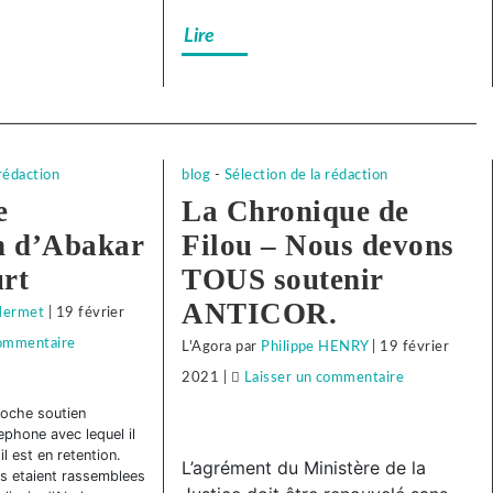
camarade
Lire
!
e
 rédaction
blog
-
Sélection de la rédaction
e
La Chronique de
n d’Abakar
Filou – Nous devons
rt
TOUS soutenir
ANTICOR.
Mermet
|
19 février
commentaire
on
L'Agora
par
Philippe HENRY
|
19 février
Face
2021
|
Laisser un commentaire
on
à
Face
roche soutien
elephone avec lequel il
la
à
l est en retention.
L’agrément du Ministère de la
répression
la
s etaient rassemblees