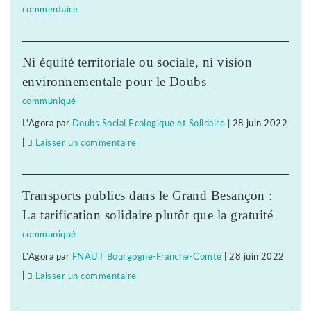
commentaire
on
à
notre
Face
Subway
camarade
à
Besançon,
!
Ni équité territoriale ou sociale, ni vision
la
solidarité
environnementale pour le Doubs
répression
avec
communiqué
anti-
notre
L'Agora
par
Doubs Social Ecologique et Solidaire
|
28 juin 2022
syndicale
camarade
|
Laisser un commentaire
on
à
!
Face
Subway
à
Besançon,
Transports publics dans le Grand Besançon :
la
solidarité
La tarification solidaire plutôt que la gratuité
répression
avec
communiqué
anti-
notre
L'Agora
par
FNAUT Bourgogne-Franche-Comté
|
28 juin 2022
syndicale
camarade
|
Laisser un commentaire
on
à
!
Face
Subway