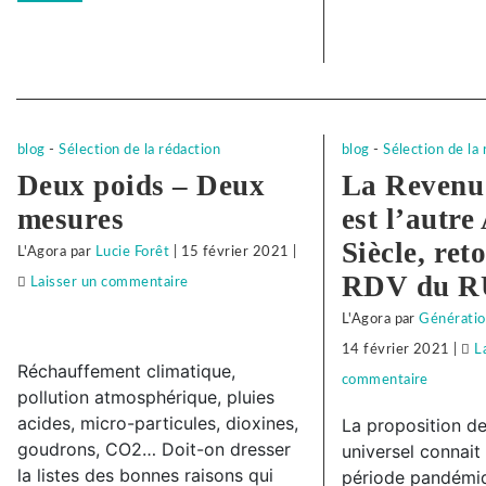
camarade
!
Separateur
blog
-
Sélection de la rédaction
blog
-
Sélection de la
Deux poids – Deux
La Revenu
mesures
est l’autre
Siècle, ret
L'Agora
par
Lucie Forêt
|
15 février 2021
|
RDV du 
Laisser un commentaire
on
Face
L'Agora
par
Génératio
à
14 février 2021
|
L
Réchauffement climatique,
la
commentaire
on
pollution atmosphérique, pluies
répression
Face
acides, micro-particules, dioxines,
La proposition d
anti-
à
goudrons, CO2… Doit-on dresser
universel connait
syndicale
la listes des bonnes raisons qui
la
période pandémiq