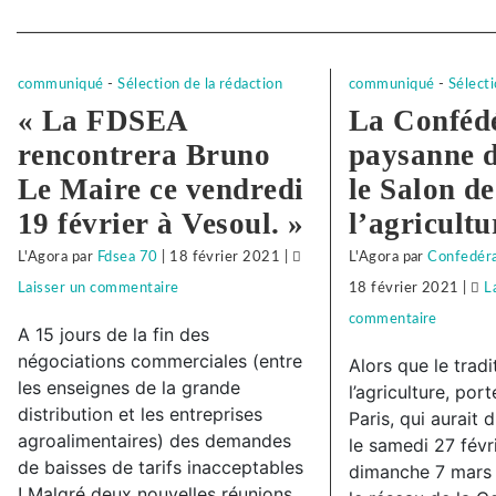
Separateur
communiqué
-
Sélection de la rédaction
communiqué
-
Sélecti
« La FDSEA
La Conféd
rencontrera Bruno
paysanne d
Le Maire ce vendredi
le Salon de
19 février à Vesoul. »
l’agricultu
L'Agora
par
Fdsea 70
|
18 février 2021
|
L'Agora
par
Confedéra
Laisser un commentaire
on
18 février 2021
|
L
Face
commentaire
on
A 15 jours de la fin des
à
Face
négociations commerciales (entre
Alors que le trad
la
à
les enseignes de la grande
l’agriculture, port
distribution et les entreprises
répression
la
Paris, qui aurait d
agroalimentaires) des demandes
le samedi 27 févri
anti-
répressi
de baisses de tarifs inacceptables
dimanche 7 mars 
syndicale
anti-
! Malgré deux nouvelles réunions