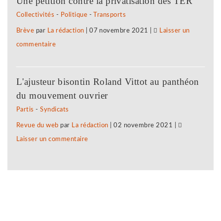
Une pétition contre la privatisation des TER
la
solidarité
Collectivités
-
Politique
-
Transports
répression
avec
Brève
par
La rédaction
|
07 novembre 2021
|
Laisser un
anti-
notre
commentaire
on
syndicale
camarade
Face
à
!
à
Subway
L'ajusteur bisontin Roland Vittot au panthéon
la
Besançon,
du mouvement ouvrier
répression
solidarité
Partis
-
Syndicats
anti-
avec
Revue du web
par
La rédaction
|
02 novembre 2021
|
syndicale
notre
Laisser un commentaire
on
à
camarade
Face
Subway
!
à
Besançon,
la
solidarité
répression
avec
anti-
notre