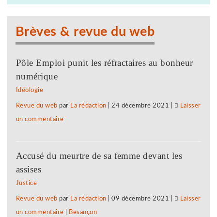
notre
anti-
camarade
syndicale
Brèves & revue du web
!
à
Subway
Pôle Emploi punit les réfractaires au bonheur
Besançon,
numérique
solidarité
Idéologie
avec
Revue du web
par
La rédaction
|
24 décembre 2021
|
Laisser
notre
un commentaire
on
camarade
Face
!
à
Accusé du meurtre de sa femme devant les
la
assises
répression
Justice
anti-
Revue du web
par
La rédaction
|
09 décembre 2021
|
Laisser
syndicale
un commentaire
on
|
Besançon
à