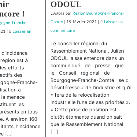
nir
ODOUL
ncore !
L'Agora
par
Region Bourgogne-Franche-
Comté
|
19 février 2021
|
Laisser un
gogne-Franche-
commentaire
on
021
|
Laisser un
Face
Le conseiller régional du
à
Rassemblement National, Julien
 d’incidence
la
ODOUL laisse entendre dans un
région est à
communiqué de presse que
répression
des efforts
le Conseil régional de
anti-
lectifs des
on
Bourgogne-Franche-Comté se «
rgogne-Franche-
syndicale
désintéresse » de l’industrie et qu’il
isation à
à
e
« fera de la relocalisation
à la menace
Subway
industrielle l’une de ses priorités ».
tituent les
Besançon,
« Cette prise de position est
 présents en tous
plutôt étonnante quand on sait
solidarité
n,
re. A environ 160
que le Rassemblement National
avec
tants, l’incidence
é
[…]
ce […]
notre