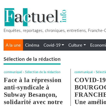
Accéder
au
contenu
Enquêtes, reportages, chroniques, entretiens, Franche
A la une
Cinéma
Covid-19
Culture
Econom
Sélection de la rédaction
communiqué
-
Sélection de la rédaction
communiqué
-
Sélecti
Face à la répression
COVID-19
anti-syndicale à
BOURGO
Subway Besançon,
FRANCH
solidarité avec notre
Une amélio