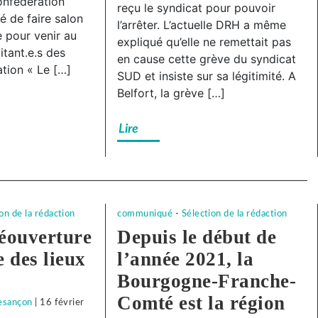
onfédération
à
reçu le syndicat pour pouvoir
e
 de faire salon
l’arrêter. L’actuelle DRH a même
Subway
 pour venir au
expliqué qu’elle ne remettait pas
Besançon,
itant.e.s des
en cause cette grève du syndicat
solidarité
n,
ration « Le […]
SUD et insiste sur sa légitimité. A
avec
é
Belfort, la grève […]
notre
camarade
Lire
!
e
on de la rédaction
communiqué
-
Sélection de la rédaction
éouverture
Depuis le début de
 des lieux
l’année 2021, la
Bourgogne-Franche-
Comté est la région
Besançon
|
16 février