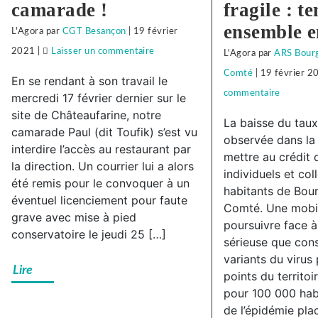
camarade !
fragile : te
ensemble e
L'Agora
par
CGT Besançon
|
19 février
2021
|
Laisser un commentaire
on
L'Agora
par
ARS Bour
Face
Comté
|
19 février 2
En se rendant à son travail le
à
commentaire
on
mercredi 17 février dernier sur le
la
site de Châteaufarine, notre
Face
La baisse du taux
camarade Paul (dit Toufik) s’est vu
répression
à
observée dans la 
interdire l’accès au restaurant par
anti-
la
mettre au crédit 
la direction. Un courrier lui a alors
syndicale
individuels et col
répressi
été remis pour le convoquer à un
habitants de Bou
à
anti-
éventuel licenciement pour faute
Comté. Une mobil
Subway
syndical
grave avec mise à pied
poursuivre face 
Besançon,
conservatoire le jeudi 25 […]
à
sérieuse que cons
solidarité
Subway
variants du virus
Lire
avec
Besanço
points du territoi
notre
pour 100 000 habi
solidarit
de l’épidémie pla
camarade
avec