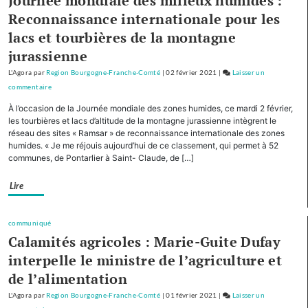
Journée mondiale des milieux humides :
maintenant
pour
Reconnaissance internationale pour les
le
lacs et tourbières de la montagne
tourisme
jurassienne
de
montagne
L'Agora
par
Region Bourgogne-Franche-Comté
|
02 février 2021
|
Laisser un
commentaire
on
Avec
À l’occasion de la Journée mondiale des zones humides, ce mardi 2 février,
cinq
les tourbières et lacs d’altitude de la montagne jurassienne intègrent le
autres
réseau des sites « Ramsar » de reconnaissance internationale des zones
humides. « Je me réjouis aujourd’hui de ce classement, qui permet à 52
Régions,
communes, de Pontarlier à Saint- Claude, de […]
la
Bourgogne-
Lire
Franche-
Comté
cofinancera
communiqué
le
Calamités agricoles : Marie-Guite Dufay
plan
interpelle le ministre de l’agriculture et
d’investissement
de l’alimentation
pour
le
L'Agora
par
Region Bourgogne-Franche-Comté
|
01 février 2021
|
Laisser un
tourisme