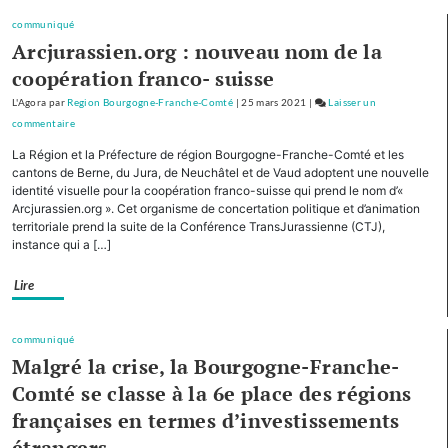
plan
communiqué
d’investissement
Arcjurassien.org : nouveau nom de la
pour
coopération franco- suisse
le
L'Agora
par
Region Bourgogne-Franche-Comté
|
25 mars 2021
|
Laisser un
tourisme
commentaire
on
de
Avec
montagne
La Région et la Préfecture de région Bourgogne-Franche-Comté et les
cinq
cantons de Berne, du Jura, de Neuchâtel et de Vaud adoptent une nouvelle
autres
identité visuelle pour la coopération franco-suisse qui prend le nom d’«
Arcjurassien.org ». Cet organisme de concertation politique et d’animation
Régions,
territoriale prend la suite de la Conférence TransJurassienne (CTJ),
la
instance qui a […]
Bourgogne-
Franche-
Lire
Comté
cofinancera
le
communiqué
plan
Malgré la crise, la Bourgogne-Franche-
d’investissement
Comté se classe à la 6e place des régions
pour
françaises en termes d’investissements
le
tourisme
étrangers