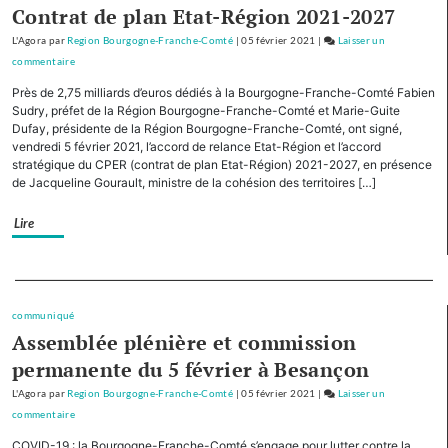
plan
Contrat de plan Etat-Région 2021-2027
d’investissement
L'Agora
par
Region Bourgogne-Franche-Comté
|
05 février 2021
|
Laisser un
pour
commentaire
on
le
Avec
tourisme
Près de 2,75 milliards d’euros dédiés à la Bourgogne-Franche-Comté Fabien
cinq
Sudry, préfet de la Région Bourgogne-Franche-Comté et Marie-Guite
de
autres
Dufay, présidente de la Région Bourgogne-Franche-Comté, ont signé,
montagne
vendredi 5 février 2021, l’accord de relance Etat-Région et l’accord
Régions,
stratégique du CPER (contrat de plan Etat-Région) 2021-2027, en présence
la
de Jacqueline Gourault, ministre de la cohésion des territoires […]
Bourgogne-
Franche-
Lire
Comté
cofinancera
le
Separateur
plan
d’investissement
communiqué
Assemblée plénière et commission
pour
le
permanente du 5 février à Besançon
tourisme
L'Agora
par
Region Bourgogne-Franche-Comté
|
05 février 2021
|
Laisser un
de
commentaire
on
montagne
Avec
COVID-19 : la Bourgogne-Franche-Comté s’engage pour lutter contre la