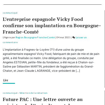
cofinancera
Separateur
le
plan
communiqué
d’investissement
L’entreprise espagnole Vicky Food
pour
confirme son implantation en Bourgogne-
le
Franche-Comté
tourisme
de
L'Agora
par
Region Bourgogne-Franche-Comté
|
04 mai 2021
|
Laisser un
montagne
commentaire
on
Avec
L’implantation à Fragnes-la-Loyère (71) d’une usine du groupe
cinq
agroalimentaire espagnol Vicky Food, fabriquant de pain de mie et de pain
autres
grillé, a été finalisée ce matin. Une délégation du groupe, conduite par
Angeles ESTEVAN, petite-fille du fondateur, a été reçue à Chalon-sur-
Régions,
Saône par Sébastien MARTIN, président de l’agglomération du Grand-
la
Chalon, et Jean-Claude LAGRANGE, vice-président de […]
Bourgogne-
Franche-
Lire
Comté
cofinancera
le
communiqué
-
Sélection de la rédaction
plan
Future PAC : Une lettre ouverte au
d’investissement