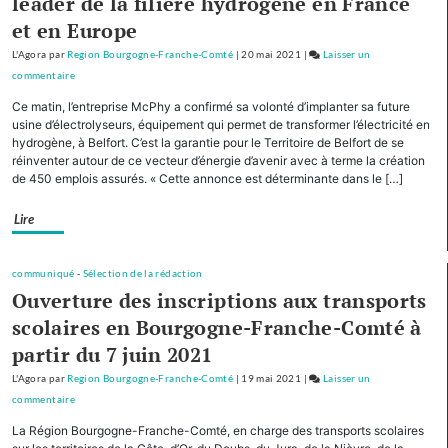
leader de la filière hydrogène en France
tourisme
et en Europe
de
montagne
L'Agora
par
Region Bourgogne-Franche-Comté
|
20 mai 2021
|
Laisser un
commentaire
on
Avec
Ce matin, l’entreprise McPhy a confirmé sa volonté d’implanter sa future
cinq
usine d’électrolyseurs, équipement qui permet de transformer l’électricité en
autres
hydrogène, à Belfort. C’est la garantie pour le Territoire de Belfort de se
réinventer autour de ce vecteur d’énergie d’avenir avec à terme la création
Régions,
de 450 emplois assurés. « Cette annonce est déterminante dans le […]
la
Bourgogne-
Lire
Franche-
Comté
cofinancera
communiqué
-
Sélection de la rédaction
le
Ouverture des inscriptions aux transports
plan
scolaires en Bourgogne-Franche-Comté à
d’investissement
partir du 7 juin 2021
pour
le
L'Agora
par
Region Bourgogne-Franche-Comté
|
19 mai 2021
|
Laisser un
tourisme
commentaire
on
de
Avec
La Région Bourgogne-Franche-Comté, en charge des transports scolaires
montagne
cinq