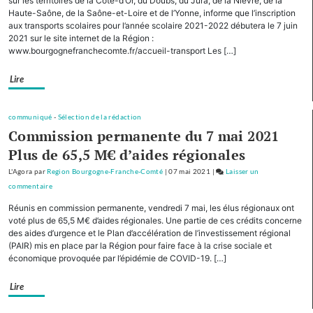
sur les territoires de la Côte-d’Or, du Doubs, du Jura, de la Nièvre, de la
autres
Haute-Saône, de la Saône-et-Loire et de l’Yonne, informe que l’inscription
aux transports scolaires pour l’année scolaire 2021-2022 débutera le 7 juin
Régions,
2021 sur le site internet de la Région :
la
www.bourgognefranchecomte.fr/accueil-transport Les […]
Bourgogne-
Franche-
Lire
Comté
cofinancera
le
communiqué
-
Sélection de la rédaction
plan
Commission permanente du 7 mai 2021
d’investissement
Plus de 65,5 M€ d’aides régionales
pour
L'Agora
par
Region Bourgogne-Franche-Comté
le
|
07 mai 2021
|
Laisser un
commentaire
tourisme
on
de
Avec
Réunis en commission permanente, vendredi 7 mai, les élus régionaux ont
montagne
cinq
voté plus de 65,5 M€ d’aides régionales. Une partie de ces crédits concerne
autres
des aides d’urgence et le Plan d’accélération de l’investissement régional
(PAIR) mis en place par la Région pour faire face à la crise sociale et
Régions,
économique provoquée par l’épidémie de COVID-19. […]
la
Bourgogne-
Lire
Franche-
Comté