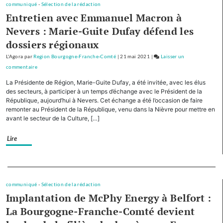
communiqué
-
Sélection de la rédaction
le
Entretien avec Emmanuel Macron à
plan
Nevers : Marie-Guite Dufay défend les
d’investissement
dossiers régionaux
pour
le
L'Agora
par
Region Bourgogne-Franche-Comté
|
21 mai 2021
|
Laisser un
tourisme
commentaire
on
de
Avec
La Présidente de Région, Marie-Guite Dufay, a été invitée, avec les élus
montagne
cinq
des secteurs, à participer à un temps d’échange avec le Président de la
autres
République, aujourd’hui à Nevers. Cet échange a été l’occasion de faire
remonter au Président de la République, venu dans la Nièvre pour mettre en
Régions,
avant le secteur de la Culture, […]
la
Bourgogne-
Lire
Franche-
Comté
cofinancera
Separateur
le
plan
communiqué
-
Sélection de la rédaction
d’investissement
Implantation de McPhy Energy à Belfort :
pour
La Bourgogne-Franche-Comté devient
le