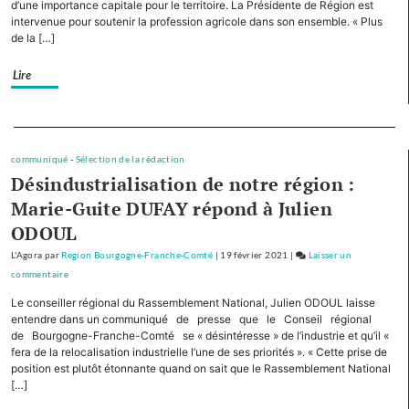
d’une importance capitale pour le territoire. La Présidente de Région est
Régions,
intervenue pour soutenir la profession agricole dans son ensemble. « Plus
la
de la […]
Bourgogne-
Franche-
Lire
Comté
cofinancera
le
Separateur
plan
d’investissement
communiqué
-
Sélection de la rédaction
Désindustrialisation de notre région :
pour
le
Marie-Guite DUFAY répond à Julien
tourisme
ODOUL
de
montagne
L'Agora
par
Region Bourgogne-Franche-Comté
|
19 février 2021
|
Laisser un
commentaire
on
Avec
Le conseiller régional du Rassemblement National, Julien ODOUL laisse
cinq
entendre dans un communiqué de presse que le Conseil régional
autres
de Bourgogne-Franche-Comté se « désintéresse » de l’industrie et qu’il «
fera de la relocalisation industrielle l’une de ses priorités ». « Cette prise de
Régions,
position est plutôt étonnante quand on sait que le Rassemblement National
la
[…]
Bourgogne-
Franche-