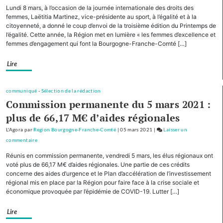
Avec
Lundi 8 mars, à l’occasion de la journée internationale des droits des
cinq
femmes, Laëtitia Martinez, vice-présidente au sport, à l’égalité et à la
autres
citoyenneté, a donné le coup d’envoi de la troisième édition du Printemps de
l’égalité. Cette année, la Région met en lumière « les femmes d’excellence et
Régions,
femmes d’engagement qui font la Bourgogne-Franche-Comté […]
la
Bourgogne-
Lire
Franche-
Comté
cofinancera
communiqué
-
Sélection de la rédaction
le
Commission permanente du 5 mars 2021 :
plan
plus de 66,17 M€ d’aides régionales
d’investissement
pour
L'Agora
par
Region Bourgogne-Franche-Comté
|
05 mars 2021
|
Laisser un
le
commentaire
on
tourisme
Avec
Réunis en commission permanente, vendredi 5 mars, les élus régionaux ont
de
cinq
voté plus de 66,17 M€ d’aides régionales. Une partie de ces crédits
montagne
autres
concerne des aides d’urgence et le Plan d’accélération de l’investissement
régional mis en place par la Région pour faire face à la crise sociale et
Régions,
économique provoquée par l’épidémie de COVID-19. Lutter […]
la
Bourgogne-
Lire
Franche-