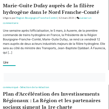
le
Marie-Guite Dufay auprès de la filière
plan
hydrogène dans le Nord Franche-Comté
d’investissement
pour
L'Agora
par
Region Bourgogne-Franche-Comté
|
12 mars 2021
|
Laisser un
le
commentaire
on
tourisme
Avec
Une semaine après l’officialisation, le 5 mars, à Auxerre, de la première
de
cinq
commande de trains hydrogène en France, la Présidente de la Région
montagne
autres
Bourgogne-Franche-Comté, Marie-Guite Dufay, se rend ce vendredi 12
mars auprès de deux acteurs industriels majeurs de la filière hydrogène. Elle
Régions,
sera au côté du ministre des Transports, Jean-Baptiste Djebbari. À Faurecia,
la
qui […]
Bourgogne-
Franche-
Lire
Comté
cofinancera
le
Bouton
plan
abonnez-
d’investissement
communiqué
-
Sélection de la rédaction
vous
pour
Plan d’Accélération des Investissements
maintenant
le
Régionaux : La Région et les partenaires
tourisme
de
sociaux signent la 1re charte