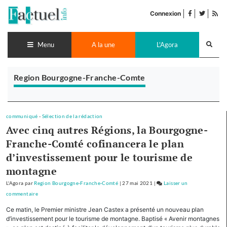
Accéder
facebook
twitter
Flu
au
Connexion
de
contenu
pub
Recherch
lance
Menu
A la une
L'Agora
Region Bourgogne-Franche-Comte
communiqué
-
Sélection de la rédaction
Avec cinq autres Régions, la Bourgogne-
Franche-Comté cofinancera le plan
d’investissement pour le tourisme de
montagne
L'Agora
par
Region Bourgogne-Franche-Comté
|
27 mai 2021
|
Laisser un
commentaire
on
Avec
Ce matin, le Premier ministre Jean Castex a présenté un nouveau plan
cinq
d’investissement pour le tourisme de montagne. Baptisé « Avenir montagnes
autres