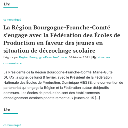
Lire
Comté
cofinancera
le
communiqué
plan
La Région Bourgogne-Franche-Comté
d’investissement
s’engage avec la Fédération des Écoles de
pour
Production en faveur des jeunes en
le
tourisme
situation de décrochage scolaire
de
L'Agora
par
Region Bourgogne-Franche-Comté
|
08 février 2021
|
Laisser un
montagne
commentaire
on
Avec
La Présidente de la Région Bourgogne-Franche-Comté, Marie-Guite
cinq
DUFAY, a signé, ce lundi 8 février, avec le Président de la Fédération
autres
Nationale des Écoles de Production, Dominique HIESSE, une convention de
partenariat qui engage la Région et la Fédération autour d’objectifs
Régions,
communs. Les écoles de production sont des établissements
la
d’enseignement destinés prioritairement aux jeunes de 15 […]
Bourgogne-
Franche-
Lire
Comté
cofinancera
le
communiqué