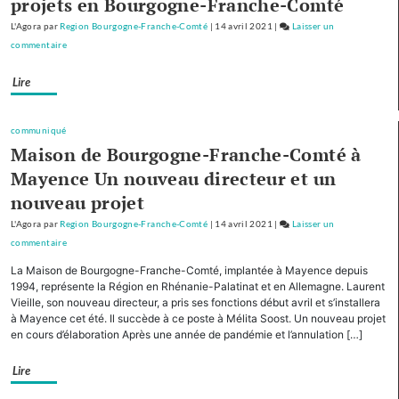
projets en Bourgogne-Franche-Comté
de
montagne
L'Agora
par
Region Bourgogne-Franche-Comté
|
14 avril 2021
|
Laisser un
commentaire
on
Avec
Lire
cinq
autres
Régions,
communiqué
la
Maison de Bourgogne-Franche-Comté à
Bourgogne-
Mayence Un nouveau directeur et un
Franche-
Comté
nouveau projet
cofinancera
L'Agora
par
Region Bourgogne-Franche-Comté
|
14 avril 2021
|
Laisser un
le
commentaire
on
plan
Avec
La Maison de Bourgogne-Franche-Comté, implantée à Mayence depuis
d’investissement
cinq
1994, représente la Région en Rhénanie-Palatinat et en Allemagne. Laurent
pour
autres
Vieille, son nouveau directeur, a pris ses fonctions début avril et s’installera
le
à Mayence cet été. Il succède à ce poste à Mélita Soost. Un nouveau projet
Régions,
tourisme
en cours d’élaboration Après une année de pandémie et l’annulation […]
la
de
Bourgogne-
montagne
Lire
Franche-
Comté