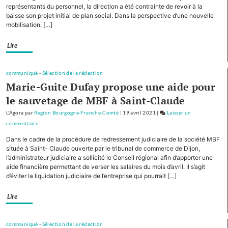
représentants du personnel, la direction a été contrainte de revoir à la
Régions,
baisse son projet initial de plan social. Dans la perspective d’une nouvelle
la
mobilisation, […]
Bourgogne-
Franche-
Lire
Comté
cofinancera
le
communiqué
-
Sélection de la rédaction
plan
Marie-Guite Dufay propose une aide pour
d’investissement
le sauvetage de MBF à Saint-Claude
pour
L'Agora
par
Region Bourgogne-Franche-Comté
le
|
19 avril 2021
|
Laisser un
commentaire
tourisme
on
de
Avec
Dans le cadre de la procédure de redressement judiciaire de la société MBF
montagne
cinq
située à Saint- Claude ouverte par le tribunal de commerce de Dijon,
autres
l’administrateur judiciaire a sollicité le Conseil régional afin d’apporter une
aide financière permettant de verser les salaires du mois d’avril. Il s’agit
Régions,
d’éviter la liquidation judiciaire de l’entreprise qui pourrait […]
la
Bourgogne-
Lire
Franche-
Comté
cofinancera
communiqué
-
Sélection de la rédaction