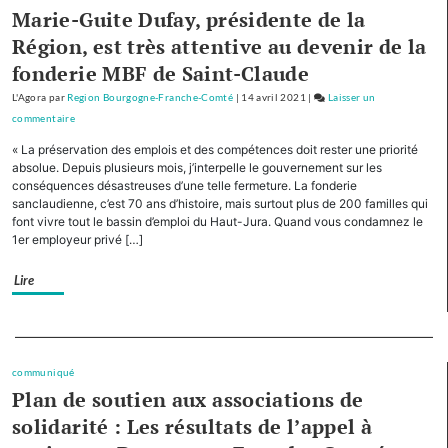
le
Marie-Guite Dufay, présidente de la
plan
Région, est très attentive au devenir de la
d’investissement
fonderie MBF de Saint-Claude
pour
le
L'Agora
par
Region Bourgogne-Franche-Comté
|
14 avril 2021
|
Laisser un
tourisme
commentaire
on
de
Avec
« La préservation des emplois et des compétences doit rester une priorité
montagne
cinq
absolue. Depuis plusieurs mois, j’interpelle le gouvernement sur les
autres
conséquences désastreuses d’une telle fermeture. La fonderie
sanclaudienne, c’est 70 ans d’histoire, mais surtout plus de 200 familles qui
Régions,
font vivre tout le bassin d’emploi du Haut-Jura. Quand vous condamnez le
la
1er employeur privé […]
Bourgogne-
Franche-
Lire
Comté
cofinancera
le
Separateur
plan
d’investissement
communiqué
Plan de soutien aux associations de
pour
le
solidarité : Les résultats de l’appel à
tourisme