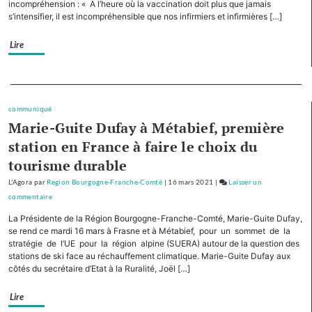
incompréhension : « A l’heure où la vaccination doit plus que jamais
Régions,
s’intensifier, il est incompréhensible que nos infirmiers et infirmières […]
la
Bourgogne-
Lire
Franche-
Comté
cofinancera
Separateur
le
plan
communiqué
d’investissement
Marie-Guite Dufay à Métabief, première
pour
station en France à faire le choix du
le
tourisme durable
tourisme
de
L'Agora
par
Region Bourgogne-Franche-Comté
|
16 mars 2021
|
Laisser un
montagne
commentaire
on
Avec
La Présidente de la Région Bourgogne-Franche-Comté, Marie-Guite Dufay,
cinq
se rend ce mardi 16 mars à Frasne et à Métabief, pour un sommet de la
autres
stratégie de l’UE pour la région alpine (SUERA) autour de la question des
stations de ski face au réchauffement climatique. Marie-Guite Dufay aux
Régions,
côtés du secrétaire d’Etat à la Ruralité, Joël […]
la
Bourgogne-
Lire
Franche-