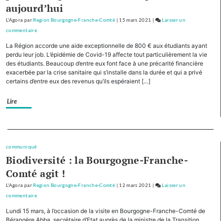
le
aujourd’hui
tourisme
L'Agora
par
Region Bourgogne-Franche-Comté
|
15 mars 2021
|
Laisser un
de
commentaire
on
montagne
Avec
La Région accorde une aide exceptionnelle de 800 € aux étudiants ayant
cinq
perdu leur job. L’épidémie de Covid-19 affecte tout particulièrement la vie
autres
des étudiants. Beaucoup d’entre eux font face à une précarité financière
exacerbée par la crise sanitaire qui s’installe dans la durée et qui a privé
Régions,
certains d’entre eux des revenus qu’ils espéraient […]
la
Bourgogne-
Lire
Franche-
Comté
cofinancera
Separateur
le
plan
communiqué
d’investissement
Biodiversité : la Bourgogne-Franche-
pour
Comté agit !
le
L'Agora
par
Region Bourgogne-Franche-Comté
|
12 mars 2021
|
Laisser un
tourisme
commentaire
on
de
Avec
montagne
Lundi 15 mars, à l’occasion de la visite en Bourgogne-Franche-Comté de
cinq
Bérangère Abba, secrétaire d’Etat auprès de la ministre de la Transition