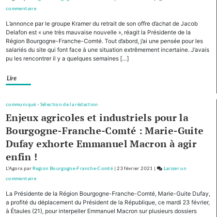
le
commentaire
on
tourisme
Avec
L’annonce par le groupe Kramer du retrait de son offre d’achat de Jacob
de
cinq
Delafon est « une très mauvaise nouvelle », réagit la Présidente de la
montagne
autres
Région Bourgogne-Franche-Comté. Tout d’abord, j’ai une pensée pour les
salariés du site qui font face à une situation extrêmement incertaine. J’avais
Régions,
pu les rencontrer il y a quelques semaines […]
la
Bourgogne-
Lire
Franche-
Comté
cofinancera
communiqué
-
Sélection de la rédaction
le
Enjeux agricoles et industriels pour la
plan
Bourgogne-Franche-Comté : Marie-Guite
d’investissement
Dufay exhorte Emmanuel Macron à agir
pour
le
enfin !
tourisme
L'Agora
par
Region Bourgogne-Franche-Comté
|
23 février 2021
|
Laisser un
de
commentaire
on
montagne
Avec
La Présidente de la Région Bourgogne-Franche-Comté, Marie-Guite Dufay,
cinq
a profité du déplacement du Président de la République, ce mardi 23 février,
autres
à Étaules (21), pour interpeller Emmanuel Macron sur plusieurs dossiers