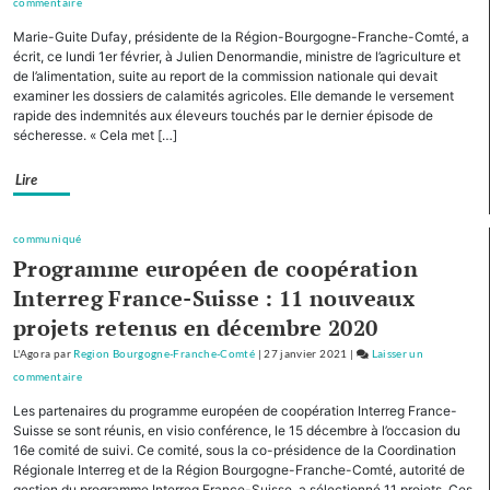
commentaire
on
de
Avec
Marie-Guite Dufay, présidente de la Région-Bourgogne-Franche-Comté, a
montagne
cinq
écrit, ce lundi 1er février, à Julien Denormandie, ministre de l’agriculture et
autres
de l’alimentation, suite au report de la commission nationale qui devait
examiner les dossiers de calamités agricoles. Elle demande le versement
Régions,
rapide des indemnités aux éleveurs touchés par le dernier épisode de
la
sécheresse. « Cela met […]
Bourgogne-
Franche-
Lire
Comté
cofinancera
le
communiqué
plan
Programme européen de coopération
d’investissement
Interreg France-Suisse : 11 nouveaux
pour
projets retenus en décembre 2020
le
tourisme
L'Agora
par
Region Bourgogne-Franche-Comté
|
27 janvier 2021
|
Laisser un
de
commentaire
on
montagne
Avec
Les partenaires du programme européen de coopération Interreg France-
cinq
Suisse se sont réunis, en visio conférence, le 15 décembre à l’occasion du
autres
16e comité de suivi. Ce comité, sous la co-présidence de la Coordination
Régionale Interreg et de la Région Bourgogne-Franche-Comté, autorité de
Régions,
gestion du programme Interreg France-Suisse, a sélectionné 11 projets. Ces