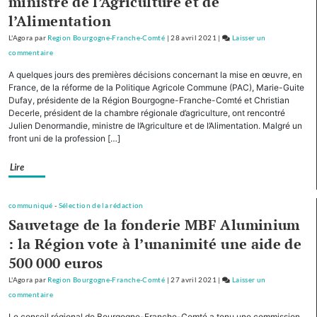
ministre de l’Agriculture et de
pour
l’Alimentation
le
tourisme
L'Agora
par
Region Bourgogne-Franche-Comté
|
28 avril 2021
|
Laisser un
de
commentaire
on
montagne
Avec
A quelques jours des premières décisions concernant la mise en œuvre, en
cinq
France, de la réforme de la Politique Agricole Commune (PAC), Marie-Guite
autres
Dufay, présidente de la Région Bourgogne-Franche-Comté et Christian
Decerle, président de la chambre régionale d’agriculture, ont rencontré
Régions,
Julien Denormandie, ministre de l’Agriculture et de l’Alimentation. Malgré un
la
front uni de la profession […]
Bourgogne-
Franche-
Lire
Comté
cofinancera
le
communiqué
-
Sélection de la rédaction
plan
Sauvetage de la fonderie MBF Aluminium
d’investissement
: la Région vote à l’unanimité une aide de
pour
500 000 euros
le
tourisme
L'Agora
par
Region Bourgogne-Franche-Comté
|
27 avril 2021
|
Laisser un
de
commentaire
on
montagne
Avec
Le conseil régional de Bourgogne-Franche-Comté a tenu une commission