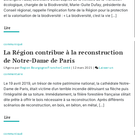
autres
écologique, chargée de la Biodiversité, Marie-Guite Dufay, présidente du
Conseil régional, rappelle l’implication forte de la Région pour la protection
Régions,
et la valorisation de la biodiversité : « La biodiversité, c’est la vie […]
la
Bourgogne-
Lire
Franche-
Comté
cofinancera
communiqué
le
La Région contribue à la reconstruction
plan
de Notre-Dame de Paris
d’investissement
pour
L'Agora
par
Region Bourgogne-Franche-Comté
|
12 mars 2021
|
Laisser un
le
commentaire
on
tourisme
Avec
Le 19 avril 2019, un trésor de notre patrimoine national, la cathédrale Notre-
de
cinq
Dame de Paris, était victime d’un terrible incendie détruisant sa flèche puis
montagne
autres
l’intégralité de sa toiture. Immédiatement, la filière forestière française s’était
dite prête à offrir le bois nécessaire à sa reconstruction. Après différents
Régions,
scénarios de reconstruction, en bois, en béton, en métal, […]
la
Bourgogne-
Lire
Franche-
Comté
cofinancera
communiqué