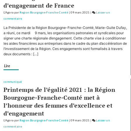
montagne
d’engagement de France
L'Agora
par
Region Bourgogne-Franche-Comté
|
09 mars 2021
|
Laisser un
commentaire
on
Avec
La Présidente de la Région Bourgogne-Franche-Comté, Marie-Guite Dufay,
cinq
a réuni, ce mardi 9 mars, les organisations patronales et syndicales pour
autres
signer une charte régionale d’engagement. Cette charte vise à conditionner
les aides financières aux entreprises dans le cadre du plan d’accélération de
Régions,
l’investissement de la Région. Ces engagements sont formalisés à travers
la
deux documents : […]
Bourgogne-
Franche-
Lire
Comté
cofinancera
le
communiqué
plan
Printemps de l’égalité 2021 : la Région
d’investissement
Bourgogne-Franche-Comté met à
pour
l’honneur des femmes d’excellence et
le
tourisme
d’engagement
de
L'Agora
par
Region Bourgogne-Franche-Comté
|
09 mars 2021
|
Laisser un
montagne
commentaire
on