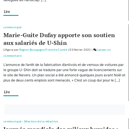
Franche-
Comté
Lire
cofinancera
le
plan
communiqué
d’investissement
Marie-Guite Dufay apporte son soutien
pour
aux salariés de U-Shin
le
L'Agora
par
Region Bourgogne-Franche-Comté
|
03 février 2021
|
Laisser un
tourisme
commentaire
on
de
Avec
montagne
L’annonce de l’arrêt de la fabrication d’antivols et de verrous de voitures par
cinq
le groupe U-Shin doit se traduire par une forte vague de licenciements sur
autres
le site de Nevers. Un plan social a été annoncé quelques jours avant Noël et
plus de deux cents emplois sont menacés. « C’est un coup dur pour le […]
Régions,
la
Lire
Bourgogne-
Franche-
Comté
Bouton
cofinancera
abonnez-
le
communiqué
-
Sélection de la rédaction
vous
plan
d’investissement