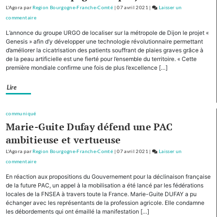
de
L'Agora
par
Region Bourgogne-Franche-Comté
|
07 avril 2021
|
Laisser un
montagne
commentaire
on
Avec
L’annonce du groupe URGO de localiser sur la métropole de Dijon le projet «
cinq
Genesis » afin d’y développer une technologie révolutionnaire permettant
autres
d’améliorer la cicatrisation des patients souffrant de plaies graves grâce à
de la peau artificielle est une fierté pour l’ensemble du territoire. « Cette
Régions,
première mondiale confirme une fois de plus l’excellence […]
la
Bourgogne-
Lire
Franche-
Comté
cofinancera
communiqué
le
Marie-Guite Dufay défend une PAC
plan
ambitieuse et vertueuse
d’investissement
pour
L'Agora
par
Region Bourgogne-Franche-Comté
|
07 avril 2021
|
Laisser un
le
commentaire
on
tourisme
Avec
En réaction aux propositions du Gouvernement pour la déclinaison française
de
cinq
de la future PAC, un appel à la mobilisation a été lancé par les fédérations
montagne
autres
locales de la FNSEA à travers toute la France. Marie-Guite DUFAY a pu
échanger avec les représentants de la profession agricole. Elle condamne
Régions,
les débordements qui ont émaillé la manifestation […]
la