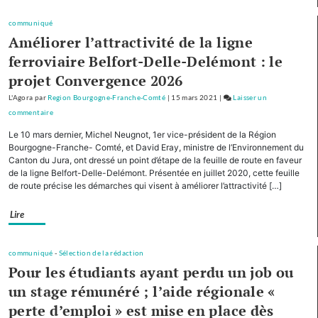
Comté
cofinancera
communiqué
le
Améliorer l’attractivité de la ligne
plan
ferroviaire Belfort-Delle-Delémont : le
d’investissement
projet Convergence 2026
pour
le
L'Agora
par
Region Bourgogne-Franche-Comté
|
15 mars 2021
|
Laisser un
tourisme
commentaire
on
de
Avec
Le 10 mars dernier, Michel Neugnot, 1er vice-président de la Région
montagne
cinq
Bourgogne-Franche- Comté, et David Eray, ministre de l’Environnement du
autres
Canton du Jura, ont dressé un point d’étape de la feuille de route en faveur
de la ligne Belfort-Delle-Delémont. Présentée en juillet 2020, cette feuille
Régions,
de route précise les démarches qui visent à améliorer l’attractivité […]
la
Bourgogne-
Lire
Franche-
Comté
cofinancera
communiqué
-
Sélection de la rédaction
le
Pour les étudiants ayant perdu un job ou
plan
un stage rémunéré ; l’aide régionale «
d’investissement
perte d’emploi » est mise en place dès
pour