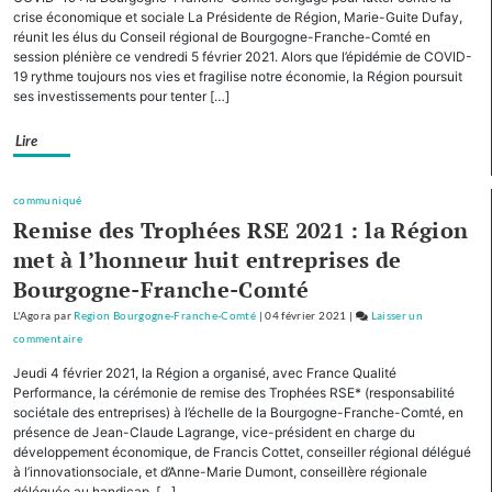
cinq
crise économique et sociale La Présidente de Région, Marie-Guite Dufay,
autres
réunit les élus du Conseil régional de Bourgogne-Franche-Comté en
session plénière ce vendredi 5 février 2021. Alors que l’épidémie de COVID-
Régions,
19 rythme toujours nos vies et fragilise notre économie, la Région poursuit
la
ses investissements pour tenter […]
Bourgogne-
Franche-
Lire
Comté
cofinancera
le
communiqué
plan
Remise des Trophées RSE 2021 : la Région
d’investissement
met à l’honneur huit entreprises de
pour
Bourgogne-Franche-Comté
le
tourisme
L'Agora
par
Region Bourgogne-Franche-Comté
|
04 février 2021
|
Laisser un
de
commentaire
on
montagne
Avec
Jeudi 4 février 2021, la Région a organisé, avec France Qualité
cinq
Performance, la cérémonie de remise des Trophées RSE* (responsabilité
autres
sociétale des entreprises) à l’échelle de la Bourgogne-Franche-Comté, en
présence de Jean-Claude Lagrange, vice-président en charge du
Régions,
développement économique, de Francis Cottet, conseiller régional délégué
la
à l’innovationsociale, et d’Anne-Marie Dumont, conseillère régionale
Bourgogne-
déléguée au handicap. […]