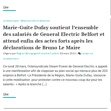
Bourgogne-
Lire
Franche-
Comté
cofinancera
communiqué
-
Sélection de la rédaction
le
Marie-Guite Dufay soutient l’ensemble
plan
des salariés de General Electric Belfort et
d’investissement
attend enfin des actes forts après les
pour
le
déclarations de Bruno Le Maire
tourisme
L'Agora
par
Region Bourgogne-Franche-Comté
|
30 mars 2021
|
Laisser un
de
commentaire
on
montagne
Avec
Ce lundi 29 mars, l’intersyndicale Steam Power de General Electric a appelé
cinq
à une manifestation afin de s’opposer au plan social qui menace plus de 200
autres
emplois à Belfort. La Présidente de la Région, Marie-Guite Dufay, s’associe
à cette mobilisation pour protester contre ce nouveau coup dur pour les
Régions,
salariés : « Après la branche […]
la
Bourgogne-
Lire
Franche-
Comté
cofinancera
Separateur
le