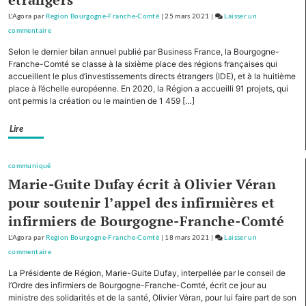
de
L'Agora
par
Region Bourgogne-Franche-Comté
|
25 mars 2021
|
Laisser un
montagne
commentaire
on
Avec
Selon le dernier bilan annuel publié par Business France, la Bourgogne-
cinq
Franche-Comté se classe à la sixième place des régions françaises qui
autres
accueillent le plus d’investissements directs étrangers (IDE), et à la huitième
place à l’échelle européenne. En 2020, la Région a accueilli 91 projets, qui
Régions,
ont permis la création ou le maintien de 1 459 […]
la
Bourgogne-
Lire
Franche-
Comté
cofinancera
communiqué
le
Marie-Guite Dufay écrit à Olivier Véran
plan
pour soutenir l’appel des infirmières et
d’investissement
infirmiers de Bourgogne-Franche-Comté
pour
le
L'Agora
par
Region Bourgogne-Franche-Comté
|
18 mars 2021
|
Laisser un
tourisme
commentaire
on
de
Avec
La Présidente de Région, Marie-Guite Dufay, interpellée par le conseil de
montagne
cinq
l’Ordre des infirmiers de Bourgogne-Franche-Comté, écrit ce jour au
autres
ministre des solidarités et de la santé, Olivier Véran, pour lui faire part de son