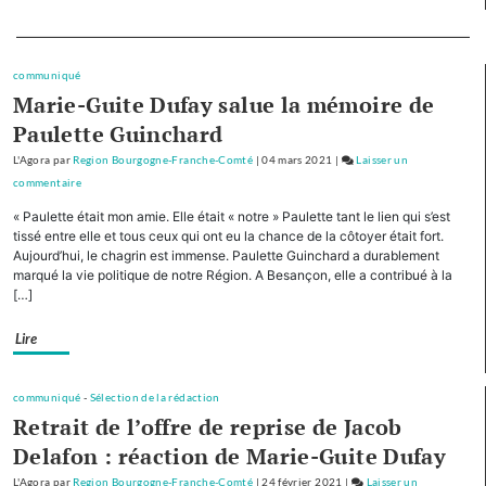
Comté
cofinancera
Separateur
le
plan
communiqué
d’investissement
Marie-Guite Dufay salue la mémoire de
pour
Paulette Guinchard
le
L'Agora
par
Region Bourgogne-Franche-Comté
|
04 mars 2021
|
Laisser un
tourisme
commentaire
on
de
Avec
montagne
« Paulette était mon amie. Elle était « notre » Paulette tant le lien qui s’est
cinq
tissé entre elle et tous ceux qui ont eu la chance de la côtoyer était fort.
autres
Aujourd’hui, le chagrin est immense. Paulette Guinchard a durablement
marqué la vie politique de notre Région. A Besançon, elle a contribué à la
Régions,
[…]
la
Bourgogne-
Lire
Franche-
Comté
cofinancera
communiqué
-
Sélection de la rédaction
le
Retrait de l’offre de reprise de Jacob
plan
Delafon : réaction de Marie-Guite Dufay
d’investissement
pour
L'Agora
par
Region Bourgogne-Franche-Comté
|
24 février 2021
|
Laisser un