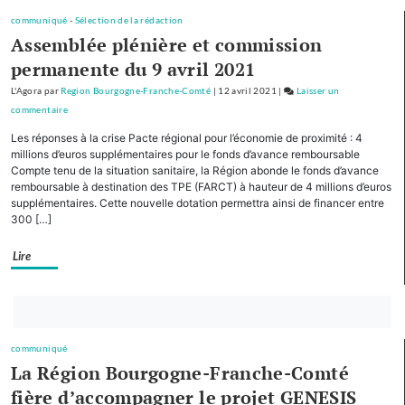
cofinancera
communiqué
-
Sélection de la rédaction
le
Assemblée plénière et commission
plan
permanente du 9 avril 2021
d’investissement
pour
L'Agora
par
Region Bourgogne-Franche-Comté
|
12 avril 2021
|
Laisser un
le
commentaire
on
tourisme
Avec
Les réponses à la crise Pacte régional pour l’économie de proximité : 4
de
cinq
millions d’euros supplémentaires pour le fonds d’avance remboursable
montagne
autres
Compte tenu de la situation sanitaire, la Région abonde le fonds d’avance
remboursable à destination des TPE (FARCT) à hauteur de 4 millions d’euros
Régions,
supplémentaires. Cette nouvelle dotation permettra ainsi de financer entre
la
300 […]
Bourgogne-
Franche-
Lire
Comté
cofinancera
le
Bouton
plan
abonnez-
d’investissement
communiqué
vous
pour
La Région Bourgogne-Franche-Comté
maintenant
le
fière d’accompagner le projet GENESIS
tourisme