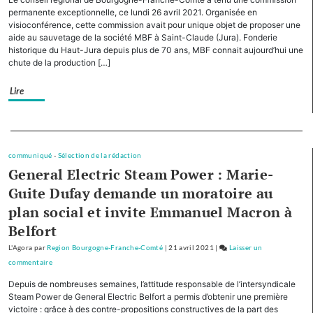
cinq
permanente exceptionnelle, ce lundi 26 avril 2021. Organisée en
autres
visioconférence, cette commission avait pour unique objet de proposer une
aide au sauvetage de la société MBF à Saint-Claude (Jura). Fonderie
Régions,
historique du Haut-Jura depuis plus de 70 ans, MBF connait aujourd’hui une
la
chute de la production […]
Bourgogne-
Franche-
Lire
Comté
cofinancera
le
Separateur
plan
d’investissement
communiqué
-
Sélection de la rédaction
General Electric Steam Power : Marie-
pour
le
Guite Dufay demande un moratoire au
tourisme
plan social et invite Emmanuel Macron à
de
Belfort
montagne
L'Agora
par
Region Bourgogne-Franche-Comté
|
21 avril 2021
|
Laisser un
commentaire
on
Avec
Depuis de nombreuses semaines, l’attitude responsable de l’intersyndicale
cinq
Steam Power de General Electric Belfort a permis d’obtenir une première
autres
victoire : grâce à des contre-propositions constructives de la part des