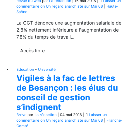
Revue du web
par
La rédaction
|
16 mai 2018
|
Laisser un
commentaire
on Un regard anarchiste sur Mai 68
|
Haute-
Saône
La CGT dénonce une augmentation salariale de
2,8% nettement inférieure à l'augmentation de
7,8% du temps de travail...
Accès libre
Education
-
Université
Vigiles à la fac de lettres
de Besançon : les élus du
conseil de gestion
s’indignent
Brève
par
La rédaction
|
04 mai 2018
|
Laisser un
commentaire
on Un regard anarchiste sur Mai 68
|
Franche-
Comté