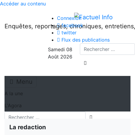
Accéder au contenu
Connexion
facebook
Enquêtes, reportages, chroniques, entretien
twitter
Flux des publications
Recherche
Samedi 08
Août 2026
lancer la recherche
Menu
A la une
L'Agora
Recherche
lancer la recherch
La redaction