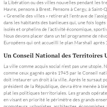
la Libération ou des villes nouvelles pendant les t
Havre, pensons à Brest. Pensons à Cergy, à Saint-Q
« Grenelle des villes » retirerait l’entrave de l’as
dans les habitants des banlieues qui, une fois logés
isolés et orphelins de l’activité économique, sporti
Nous devons placer dans un tel programme de révol
Européens qui ont accueilli le plan Marshall après
Un Conseil National des Territoires 
La ville comme acquis social n’est pas une utopie.
comme ceux gagnés après 1945 par le Conseil natio
doit instaurer un droit à la ville. Après le sursaut 
président de la République, devra être menée à bi
plat les politiques territoriales. Les grands opérat
en visant en priorité le périmètre des grands ensem
promoteurs, urbanistes, architectes, économistes, 