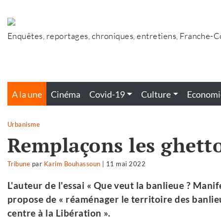
Accéder
au
contenu
Enquêtes, reportages, chroniques, entretiens, Franche-
A la une
Cinéma
Covid-19
Culture
Economi
Urbanisme
Remplaçons les ghettos
Tribune
par
Karim Bouhassoun
|
11 mai 2022
L'auteur de l'essai « Que veut la banlieue ? Manif
propose de « réaménager le territoire des banlie
centre à la Libération ».