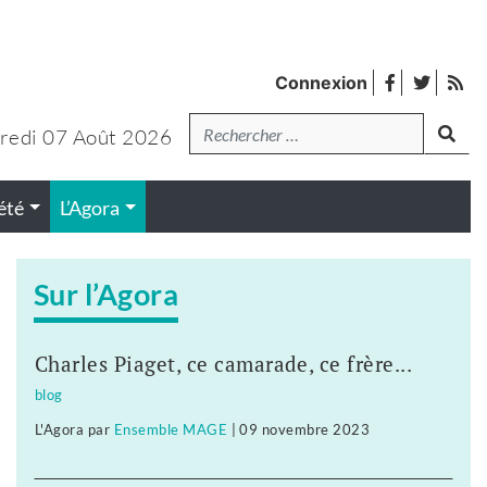
facebook
twitter
Fl
Connexion
de
Recherche
lanc
pub
redi 07 Août 2026
été
L’Agora
Sur l’Agora
Charles Piaget, ce camarade, ce frère...
blog
L'Agora
par
Ensemble MAGE
|
09 novembre 2023