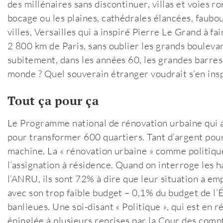
des millénaires sans discontinuer, villas et voies r
bocage ou les plaines, cathédrales élancées, faub
villes, Versailles qui a inspiré Pierre Le Grand à fai
2 800 km de Paris, sans oublier les grands boulev
subitement, dans les années 60, les grandes barres
monde ? Quel souverain étranger voudrait s’en insp
Tout ça pour ça
Le Programme national de rénovation urbaine qui a 
pour transformer 600 quartiers. Tant d’argent pour
machine. La « rénovation urbaine » comme politiqu
l’assignation à résidence. Quand on interroge les h
l’ANRU, ils sont 72% à dire que leur situation a empi
avec son trop faible budget – 0,1% du budget de l’É
banlieues. Une soi-disant « Politique », qui est en
épinglée à plusieurs reprises par la Cour des compte