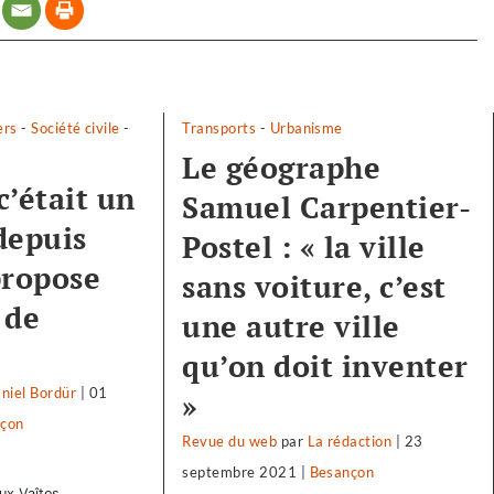
ers
-
Société civile
-
Transports
-
Urbanisme
Le géographe
 c’était un
Samuel Carpentier-
depuis
Postel : « la ville
propose
sans voiture, c’est
 de
une autre ville
qu’on doit inventer
niel Bordür
|
01
»
çon
Revue du web
par
La rédaction
|
23
septembre 2021
|
Besançon
x Vaîtes...