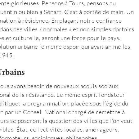
rente glorieuses. Pensons à Tours, pensons au
uentin ou bien à Sénart. C’est à portée de main. Un
signation à résidence. En plaçant notre confiance
 dans des villes « normales » et non simples dortoirs
ve et culturelle, seront une force pour le pays.
ution urbaine le même espoir qui avait animé les
 1945.
Urbains
 Nous avons besoin de nouveaux acquis sociaux
nal de la résistance. Le même esprit fondateur
politique, la programmation, placée sous l’égide du
en par un Conseil National chargé de remettre à
eurs se poseront la question des villes que l’on veut
bles. État, collectivités locales, aménageurs,
formateurs, sociologues, philosophes,