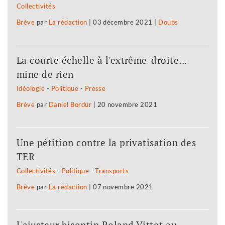
Collectivités
Brève
par
La rédaction
|
03 décembre 2021
|
Doubs
La courte échelle à l'extrême-droite...
mine de rien
Idéologie
-
Politique
-
Presse
Brève
par
Daniel Bordür
|
20 novembre 2021
Une pétition contre la privatisation des
TER
Collectivités
-
Politique
-
Transports
Brève
par
La rédaction
|
07 novembre 2021
L'ajusteur bisontin Roland Vittot au