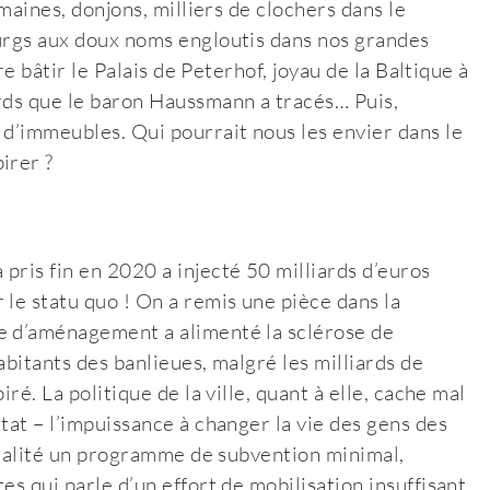
omaines, donjons, milliers de clochers dans le
ourgs aux doux noms engloutis dans nos grandes
re bâtir le Palais de Peterhof, joyau de la Baltique à
ards que le baron Haussmann a tracés… Puis,
 d’immeubles. Qui pourrait nous les envier dans le
irer ?
pris fin en 2020 a injecté 50 milliards d’euros
 le statu quo ! On a remis une pièce dans la
e d’aménagement a alimenté la sclérose de
abitants des banlieues, malgré les milliards de
ré. La politique de la ville, quant à elle, cache mal
tat – l’impuissance à changer la vie des gens des
 réalité un programme de subvention minimal,
s qui parle d’un effort de mobilisation insuffisant.