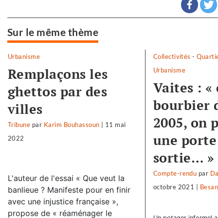
Sur le même thème
Urbanisme
Collectivités
-
Quarti
Remplaçons les
Urbanisme
Vaites : «
ghettos par des
bourbier 
villes
2005, on 
Tribune
par
Karim Bouhassoun
|
11 mai
une porte
2022
sortie… »
Compte-rendu
par
Da
L'auteur de l'essai « Que veut la
octobre 2021
|
Besan
banlieue ? Manifeste pour en finir
avec une injustice française »,
propose de « réaménager le
Un potager informel au